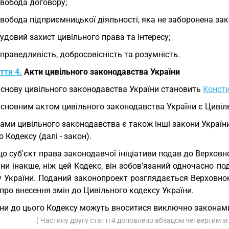
свобода договору;
свобода підприємницької діяльності, яка не заборонена за
судовий захист цивільного права та інтересу;
справедливість, добросовісність та розумність.
ття 4.
Акти цивільного законодавства України
Основу цивільного законодавства України становить
Консти
Основним актом цивільного законодавства України є Цивіл
ами цивільного законодавства є також інші закони Україн
о Кодексу (далі - закон).
о суб'єкт права законодавчої ініціативи подав до Верховно
ни інакше, ніж цей Кодекс, він зобов'язаний одночасно п
у України. Поданий законопроект розглядається Верховно
про внесення змін до Цивільного кодексу України.
ни до цього Кодексу можуть вноситися виключно законами 
( Частину другу статті 4 доповнено абзацом четвертим з