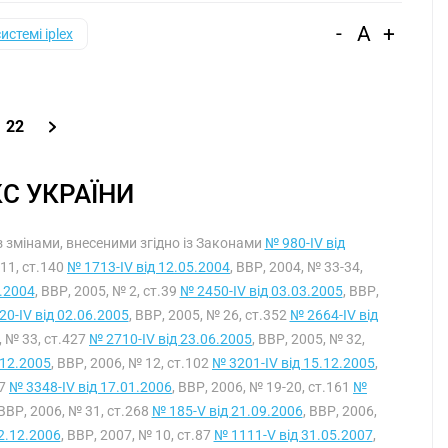
-
A
+
системі iplex
22
С УКРАЇНИ
Із змінами, внесеними згідно із Законами
№ 980-IV від
 11, ст.140
№ 1713-IV від 12.05.2004
, ВВР, 2004, № 33-34,
1.2004
, ВВР, 2005, № 2, ст.39
№ 2450-IV від 03.03.2005
, ВВР,
0-IV від 02.06.2005
, ВВР, 2005, № 26, ст.352
№ 2664-IV від
, № 33, ст.427
№ 2710-IV від 23.06.2005
, ВВР, 2005, № 32,
.12.2005
, ВВР, 2006, № 12, ст.102
№ 3201-IV від 15.12.2005
,
27
№ 3348-IV від 17.01.2006
, ВВР, 2006, № 19-20, ст.161
№
 ВВР, 2006, № 31, ст.268
№ 185-V від 21.09.2006
, ВВР, 2006,
2.12.2006
, ВВР, 2007, № 10, ст.87
№ 1111-V від 31.05.2007
,