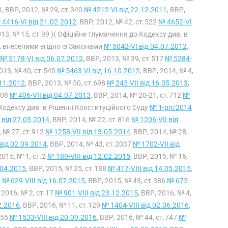
1
, ВВР, 2012, № 29, ст.340
№ 4212-VI від 22.12.2011
, ВВР,
 4416-VI від 21.02.2012
, ВВР, 2012, № 42, ст.522
№ 4652-VI
013, № 15, ст.99 )( Офіційне тлумачення до Кодексу див. в
и, внесеними згідно із Законами
№ 5042-VI від 04.07.2012
,
№ 5178-VI від 06.07.2012
, ВВР, 2013, № 39, ст.517
№ 5284-
2013, № 40, ст.540
№ 5463-VI від 16.10.2012
, ВВР, 2014, № 4,
.11.2012
, ВВР, 2013, № 50, ст.698
№ 245-VII від 16.05.2013
,
708
№ 406-VII від 04.07.2013
, ВВР, 2014, № 20-21, ст.712
№
о Кодексу див. в Рішенні Конституційного Суду
№ 1-рп/2014
 від 27.03.2014
, ВВР, 2014, № 22, ст.816
№ 1206-VII від
, № 27, ст.912
№ 1258-VII від 13.05.2014
, ВВР, 2014, № 28,
від 02.09.2014
, ВВР, 2014, № 43, ст.2037
№ 1702-VII від
2015, № 1, ст.2
№ 189-VIII від 12.02.2015
, ВВР, 2015, № 16,
.04.2015
, ВВР, 2015, № 25, ст.188
№ 417-VIII від 14.05.2015
,
0
№ 629-VIII від 16.07.2015
, ВВР, 2015, № 43, ст.386
№ 675-
, 2016, № 2, ст.17
№ 901-VIII від 23.12.2015
, ВВР, 2016, № 4,
2.2016
, ВВР, 2016, № 11, ст.129
№ 1404-VIII від 02.06.2016
,
555
№ 1533-VIII від 20.09.2016
, ВВР, 2016, № 44, ст.747
№