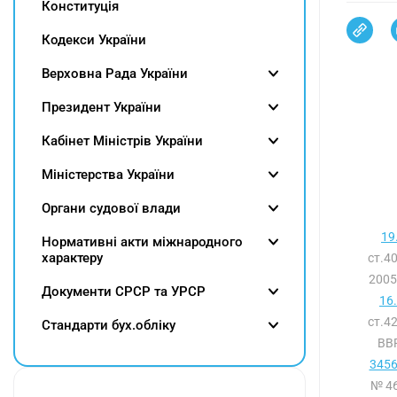
Конституція
Кодекси України
Верховна Рада України
Президент України
Кабінет Міністрів України
Міністерства України
Органи судової влади
19
Нормативні акти міжнародного
характеру
ст.4
2005
Документи СРСР та УРСР
16
ст.4
Cтандарти бух.обліку
ВВР
3456
№ 46