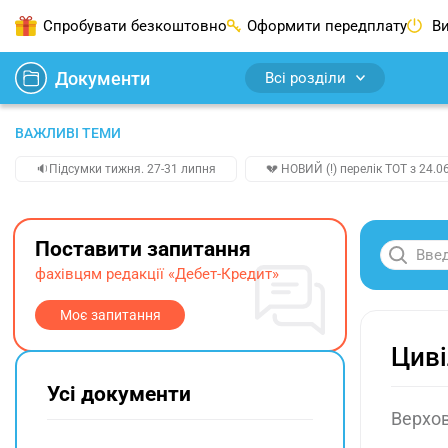
Спробувати безкоштовно
Оформити передплату
Ви
Документи
Всі розділи
ВАЖЛИВІ ТЕМИ
🔉Підсумки тижня. 27-31 липня
💔 НОВИЙ (!) перелік ТОТ з 24.06
Поставити запитання
фахівцям редакції «Дебет-Кредит»
Моє запитання
Циві
Усі документи
Верхов