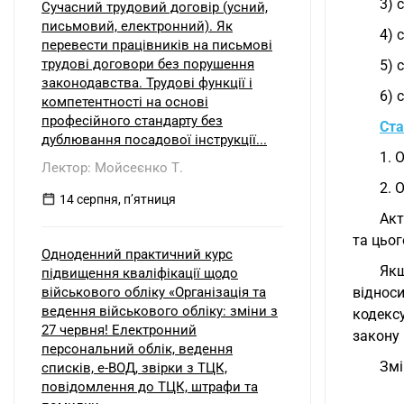
3) 
Сучасний трудовий договір (усний,
письмовий, електронний). Як
4) 
перевести працівників на письмові
трудові договори без порушення
5) 
законодавства. Трудові функції і
6) 
компетентності на основі
професійного стандарту без
Ста
дублювання посадової інструкції...
1. 
Лектор: Мойсеєнко Т.
2. 
14 серпня, пʼятниця
Акт
та цьог
Одноденний практичний курс
Якщ
підвищення кваліфікації щодо
військового обліку «Організація та
відноси
ведення військового обліку: зміни з
кодекс
27 червня! Електронний
закону 
персональний облік, ведення
Змі
списків, е-ВОД, звірки з ТЦК,
повідомлення до ТЦК, штрафи та