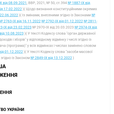
X від 08.09.2021
, ВВР, 2021, № 50, ст.394
№ 1887-IX від
ід 17.02.2022
)( Щодо визнання конституційними окремих
 22.06.2022
)( Із змінами, внесеними згідно із Законами
№
№ 2763-IX від 16.11.2022
№ 2792-IX від 01.12.2022
№ 2811-
3-IX від 23.02.2023
№ 2970-IX від 20.03.2023
№ 2974-IX від
від 10.08.2023
)( У тексті Кодексу слова "орган державної
одів і зборів" у відповідному відмінку і числі згідно із
ача (програма)" у всіх відмінках і числах замінено словом
від 01.12.2022
)( У тексті Кодексу слова "засоби масової
" згідно із Законом
№ 2849-IX від 13.12.2022
)
ША
ОЖЕННЯ
ЖЕННЯ
ВО УКРАЇНИ