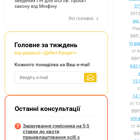
зведених ПН для ФОПів: проєкт
закону від Мінфіну
37
2012
Усі головні
від
Ріш
ВВР,
VI ві
Головне за тиждень
ст.
від редакції «Дебет-Кредит»
ВВР,
Кожного понеділка на Ваш e-mail
642-
15.
с
14.
ст.1
Останні консультації
ВВР,
VIII
Зарахування сумісника на 0,5
ст.
ставки до квоти
ВВ
працевлаштування осіб з