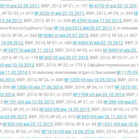
95-VI від 22.09.2011
, ВВР, 2012, № 21, ст.197
№ 4176-VI від 20.12.201
, № 32-33, ст.413
№ 4220-VI від 22.12.2011
, ВВР, 2012, № 29, ст.345
№
 13.04.2012
, ВВР, 2013, № 21, ст.208
№ 4765-VI від 17.05.2012
, ВВР, 2
енні Конституційного Суду
№ 14-рп/2012 від 03.07.2012
)( Із змінам
 2013, № 26, ст.264
№ 5080-VI від 05.07.2012
, ВВР, 2013, № 29, ст.337
д 18.09.2012
, ВВР, 2013, № 37, ст.488
№ 5405-VI від 02.10.2012
, ВВР, 
61
№ 5477-VI від 06.11.2012
, ВВР, 2013, № 50, ст.693
№ 5495-VI від 20
 2014, № 12, ст.178
№ 402-VII від 04.07.2013
, ВВР, 2014, № 20-21, ст.
VII від 10.10.2013
, ВВР, 2014, № 22, ст.773 )( Офіційне тлумачення д
від 11.02.2014
)( Із змінами, внесеними згідно із Законами
№ 1170-VII
04.2014
, ВВР, 2014, № 24, ст.885
№ 1255-VII від 13.05.2014
, ВВР, 2014
т.936
№ 1508-VII від 17.06.2014
, ВВР, 2014, № 34, ст.1167
№ 1673-VII 
10.2014
, ВВР, 2014, № 50-51, ст.2057
№ 1709-VII від 20.10.2014
, ВВР, 
12
№ 191-VIII від 12.02.2015
, ВВР, 2015, № 21, ст.133
№ 289-VIII від 07
 2015, № 29, ст.262
№ 424-VIII від 14.05.2015
, ВВР, 2015, № 30, ст.27
 від 03.09.2015
, ВВР, 2015, № 45, ст.410
№ 835-VIII від 26.11.2015
, ВВР
44
№ 922-VIII від 25.12.2015
, ВВР, 2016, № 9, ст.89
№ 1021-VIII від 18.0
Р, 2016, № 30, ст.542
№ 1414-VIII від 14.06.2016
, ВВР, 2016, № 32, ст.