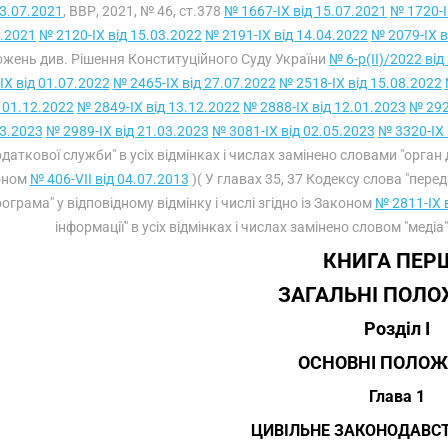
3.07.2021
, ВВР, 2021, № 46, ст.378
№ 1667-IX від 15.07.2021
№ 1720-I
.2021
№ 2120-IX від 15.03.2022
№ 2191-IX від 14.04.2022
№ 2079-IX в
жень див. Рішення Конституційного Суду України
№ 6-р(II)/2022 від
IX від 01.07.2022
№ 2465-IX від 27.07.2022
№ 2518-IX від 15.08.2022
д 01.12.2022
№ 2849-IX від 13.12.2022
№ 2888-IX від 12.01.2023
№ 292
3.2023
№ 2989-IX від 21.03.2023
№ 3081-IX від 02.05.2023
№ 3320-IX 
даткової служби" в усіх відмінках і числах замінено словами "орган дох
оном
№ 406-VII від 04.07.2013
)( У главах 35, 37 Кодексу слова "перед
рограма" у відповідному відмінку і числі згідно із Законом
№ 2811-IX 
інформації" в усіх відмінках і числах замінено словом "медіа
КНИГА ПЕР
ЗАГАЛЬНІ ПОЛ
Розділ I
ОСНОВНІ ПОЛО
Глава 1
ЦИВІЛЬНЕ ЗАКОНОДАВСТ