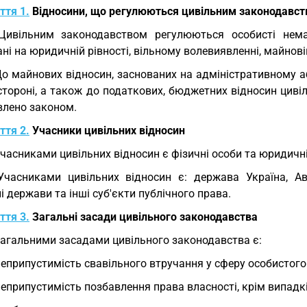
ття 1.
Відносини, що регулюються цивільним законодавс
Цивільним законодавством регулюються особисті немай
ні на юридичній рівності, вільному волевиявленні, майновій
До майнових відносин, заснованих на адміністративному 
стороні, а також до податкових, бюджетних відносин циві
влено законом.
ття 2.
Учасники цивільних відносин
Учасниками цивільних відносин є фізичні особи та юридичні 
Учасниками цивільних відносин є: держава Україна, Ав
і держави та інші суб'єкти публічного права.
ття 3.
Загальні засади цивільного законодавства
Загальними засадами цивільного законодавства є:
неприпустимість свавільного втручання у сферу особистог
неприпустимість позбавлення права власності, крім випадк