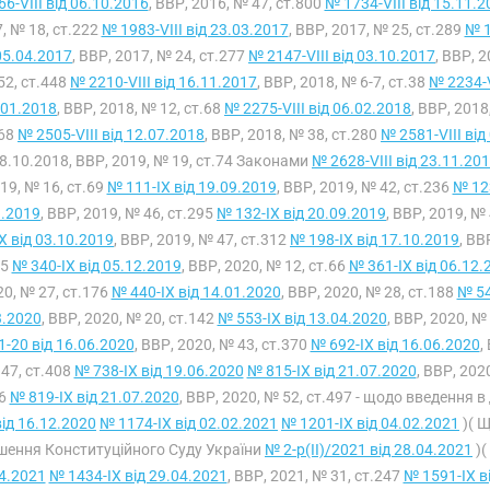
66-VIII від 06.10.2016
, ВВР, 2016, № 47, ст.800
№ 1734-VIII від 15.11.2
, № 18, ст.222
№ 1983-VIII від 23.03.2017
, ВВР, 2017, № 25, ст.289
№ 1
05.04.2017
, ВВР, 2017, № 24, ст.277
№ 2147-VIII від 03.10.2017
, ВВР, 
52, ст.448
№ 2210-VIII від 16.11.2017
, ВВР, 2018, № 6-7, ст.38
№ 2234-V
.01.2018
, ВВР, 2018, № 12, ст.68
№ 2275-VIII від 06.02.2018
, ВВР, 2018
368
№ 2505-VIII від 12.07.2018
, ВВР, 2018, № 38, ст.280
№ 2581-VIII від
18.10.2018, ВВР, 2019, № 19, ст.74 Законами
№ 2628-VIII від 23.11.20
19, № 16, ст.69
№ 111-IX від 19.09.2019
, ВВР, 2019, № 42, ст.236
№ 123
9.2019
, ВВР, 2019, № 46, ст.295
№ 132-IX від 20.09.2019
, ВВР, 2019, №
X від 03.10.2019
, ВВР, 2019, № 47, ст.312
№ 198-IX від 17.10.2019
, ВВ
.5
№ 340-IX від 05.12.2019
, ВВР, 2020, № 12, ст.66
№ 361-IX від 06.12.
0, № 27, ст.176
№ 440-IX від 14.01.2020
, ВВР, 2020, № 28, ст.188
№ 54
3.2020
, ВВР, 2020, № 20, ст.142
№ 553-IX від 13.04.2020
, ВВР, 2020, №
-20 від 16.06.2020
, ВВР, 2020, № 43, ст.370
№ 692-IX від 16.06.2020
,
47, ст.408
№ 738-IX від 19.06.2020
№ 815-IX від 21.07.2020
, ВВР, 202
96
№ 819-IX від 21.07.2020
, ВВР, 2020, № 52, ст.497 - щодо введення в
від 16.12.2020
№ 1174-IX від 02.02.2021
№ 1201-IX від 04.02.2021
)( 
шення Конституційного Суду України
№ 2-р(II)/2021 від 28.04.2021
)(
4.2021
№ 1434-IX від 29.04.2021
, ВВР, 2021, № 31, ст.247
№ 1591-IX в