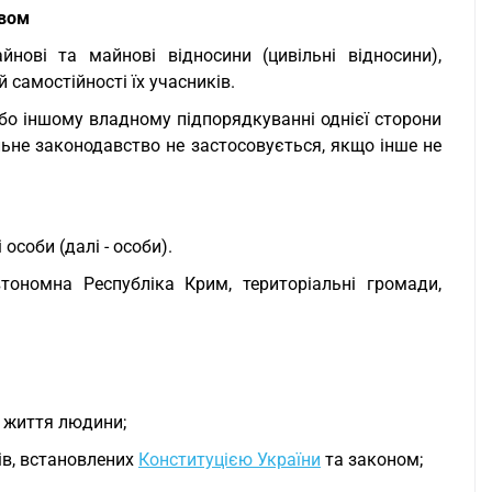
твом
нові та майнові відносини (цивільні відносини),
 самостійності їх учасників.
або іншому владному підпорядкуванні однієї сторони
льне законодавство не застосовується, якщо інше не
особи (далі - особи).
тономна Республіка Крим, територіальні громади,
о життя людини;
ів, встановлених
Конституцією України
та законом;