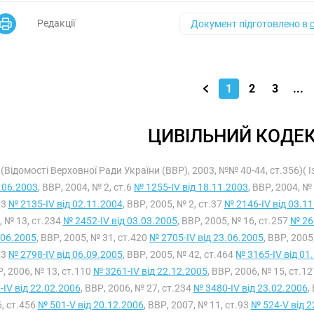
Редакції
Документ підготовлено в
1
2
3
...
ЦИВІЛЬНИЙ КОДЕК
(Відомості Верховної Ради України (ВВР), 2003, №№ 40-44, ст.356)( 
.06.2003
, ВВР, 2004, № 2, ст.6
№ 1255-IV від 18.11.2003
, ВВР, 2004, №
03
№ 2135-IV від 02.11.2004
, ВВР, 2005, № 2, ст.37
№ 2146-IV від 03.1
, № 13, ст.234
№ 2452-IV від 03.03.2005
, ВВР, 2005, № 16, ст.257
№ 262
.06.2005
, ВВР, 2005, № 31, ст.420
№ 2705-IV від 23.06.2005
, ВВР, 2005
23
№ 2798-IV від 06.09.2005
, ВВР, 2005, № 42, ст.464
№ 3165-IV від 01
, 2006, № 13, ст.110
№ 3261-IV від 22.12.2005
, ВВР, 2006, № 15, ст.1
-IV від 22.02.2006
, ВВР, 2006, № 27, ст.234
№ 3480-IV від 23.02.2006
,
, ст.456
№ 501-V від 20.12.2006
, ВВР, 2007, № 11, ст.93
№ 524-V від 2