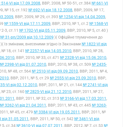
 514-VI від 17.09.2008
, ВВР, 2008, № 50-51, ст.384
№ 661-VI
09, № 15, ст.192
№ 692-VI від 18.12.2008
, ВВР, 2009, № 17,
03.2009
, ВВР, 2009, № 29, ст.393
№ 1254-VI від 14.04.2009
,
559
№ 1559-VI від 17.11.2009
, ВВР, 2010, № 1, ст.2
№ 1568-VI
 2-3, ст.11
№ 1702-VI від 05.11.2009
, ВВР, 2010, № 5, ст.40 )
у
№ 31-рп/2009 від 10.12.2009
)( Офіційне тлумачення до
)( Із змінами, внесеними згідно із Законами
№ 1822-VI від
, № 18, ст.141
№ 2257-VI від 14.05.2010
, ВВР, 2010, № 28,
.06.2010
, ВВР, 2010, № 33, ст.471
№ 2328-VI від 15.06.2010
,
№ 2398-VI від 01.07.2010
, ВВР, 2010, № 38, ст.509
№ 2435-
2010, № 48, ст.564
№ 2510-VI від 09.09.2010
, ВВР, 2011, № 4,
.2010
, ВВР, 2011, № 5, ст.29
№ 2555-VI від 23.09.2010
, ВВР,
35-VI від 02.12.2010
, ВВР, 2011, № 21, ст.144
№ 2741-VI від
, № 23, ст.160
№ 2825-VI від 21.12.2010
, ВВР, 2011, № 27,
.01.2011
, ВВР, 2011, № 32, ст.313
№ 3166-VI від 17.03.2011
,
№ 3262-VI від 21.04.2011
, ВВР, 2011, № 43, ст.445
№ 3263-
 2011, № 45, ст.479
№ 3384-VI від 19.05.2011
, ВВР, 2011, №
 від 31.05.2011
, ВВР, 2011, № 50, ст.542
№ 3461-VI від
№ 5, ст.34
№ 3610-VI від 07.07.2011
, ВВР, 2012, № 7, ст.53
№