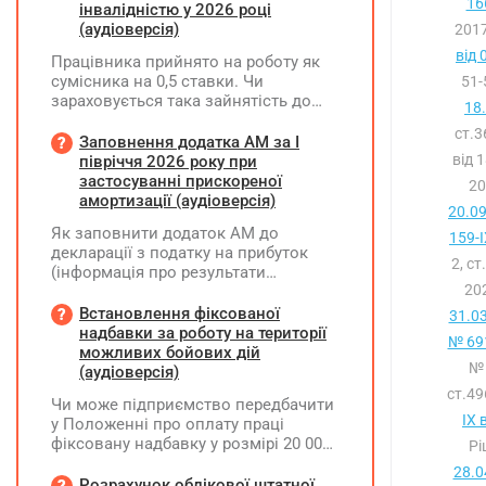
16
інвалідністю у 2026 році
(аудіоверсія)
2017
від 
Працівника прийнято на роботу як
сумісника на 0,5 ставки. Чи
51-
зараховується така зайнятість до
18
ліміту (квоти) з працевлаштування
ст.
осіб з інвалідністю відповідно до
Заповнення додатка АМ за І
вимог законодавства?
від 
півріччя 2026 року при
застосуванні прискореної
20
амортизації (аудіоверсія)
20.0
Як заповнити додаток АМ до
159-I
декларації з податку на прибуток
2, ст
(інформація про результати
202
амортизації за І півріччя 2026 року)?
Чи потрібно для цього брати дані
Встановлення фіксованої
31.0
станом на 01.01.2026 р.? Якщо до
надбавки за роботу на території
№ 691
окремих верстатів групи 4
можливих бойових дій
№ 
застосовується прискорена
(аудіоверсія)
амортизація, чи потрібно зазначати
ст.4
Чи може підприємство передбачити
вартість усіх таких верстатів на
IX 
у Положенні про оплату праці
початок і кінець звітного періоду?
фіксовану надбавку у розмірі 20 000
Рі
При цьому щодо частини верстатів
грн за роботу на території можливих
рішення про застосування
28.0
бойових дій, якщо для окремих
Розрахунок облікової штатної