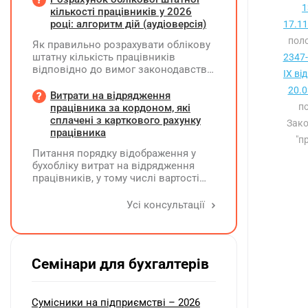
прискореної амортизації прийнято з
1
посад вона перевищуватиме 50%
кількості працівників у 2026
01.01.2025 р., а щодо інших — з
посадового окладу?
році: алгоритм дій (аудіоверсія)
17.11
01.01.2026 р.
поло
Як правильно розрахувати облікову
штатну кількість працівників
2347-
відповідно до вимог законодавства
IX ві
у 2026 році?
20.0
Витрати на відрядження
по
працівника за кордоном, які
сплачені з карткового рахунку
Зак
працівника
"п
Питання порядку відображення у
бухобліку витрат на відрядження
працівників, у тому числі вартості
проживання в готелі, яке сплачено з
карткового рахунку працівника та
Усі консультації
підтвердження таких операцій
первинними документами, належать
до компетенції Мінфіну
Семінари для бухгалтерів
Сумісники на підприємстві – 2026