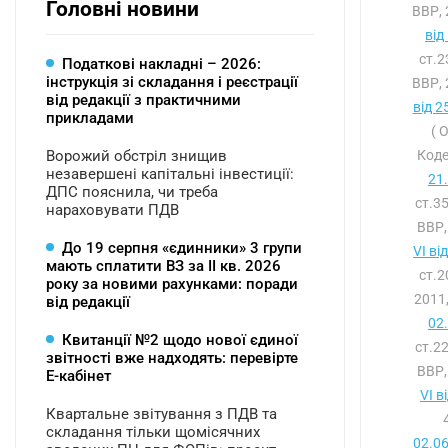
Головні новини
ВВР, 
від
ст.
Податкові накладні – 2026:
інструкція зі складання і реєстрації
ВВР, 
від редакції з практичними
від 2
прикладами
( 
Ворожий обстріл знищив
Коде
незавершені капітальні інвестиції:
21
ДПС пояснила, чи треба
ст.3
нараховувати ПДВ
ВВР,
До 19 серпня «єдинники» 3 групи
VI ві
мають сплатити ВЗ за ІІ кв. 2026
ст.
року за новими рахунками: поради
2011,
від редакції
02
Квитанції №2 щодо нової єдиної
ст.2
звітності вже надходять: перевірте
ВВР,
Е-кабінет
VI в
Квартальне звітування з ПДВ та
складання тільки щомісячних
02.0