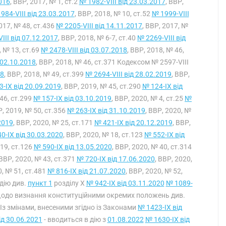
016
, ВВР, 2017, № 1, ст.2
№ 1982-VIII від 23.03.2017
, ВВР,
984-VIII від 23.03.2017
, ВВР, 2018, № 10, ст.52
№ 1999-VIII
2017, № 48, ст.436
№ 2205-VIII від 14.11.2017
, ВВР, 2017, №
III від 07.12.2017
, ВВР, 2018, № 6-7, ст.40
№ 2269-VIII від
, № 13, ст.69
№ 2478-VIII від 03.07.2018
, ВВР, 2018, № 46,
 02.10.2018
, ВВР, 2018, № 46, ст.371 Кодексом № 2597-VIII
18
, ВВР, 2018, № 49, ст.399
№ 2694-VIII від 28.02.2019
, ВВР,
-IX від 20.09.2019
, ВВР, 2019, № 45, ст.290
№ 124-IX від
 46, ст.299
№ 157-IX від 03.10.2019
, ВВР, 2020, № 4, ст.25
№
Р, 2019, № 50, ст.356
№ 263-IX від 31.10.2019
, ВВР, 2020, №
2019
, ВВР, 2020, № 25, ст.171
№ 421-IX від 20.12.2019
, ВВР,
0-IX від 30.03.2020
, ВВР, 2020, № 18, ст.123
№ 552-IX від
 19, ст.126
№ 590-IX від 13.05.2020
, ВВР, 2020, № 40, ст.314
 ВВР, 2020, № 43, ст.371
№ 720-IX від 17.06.2020
, ВВР, 2020,
0, № 51, ст.481
№ 816-IX від 21.07.2020
, ВВР, 2020, № 52,
 дію див.
пункт 1
розділу X
№ 942-IX від 03.11.2020
№ 1089-
Щодо визнання конституційними окремих положень див.
 Із змінами, внесеними згідно із Законами
№ 1423-IX від
ід 30.06.2021
- вводиться в дію з
01.08.2022
№ 1630-IX від