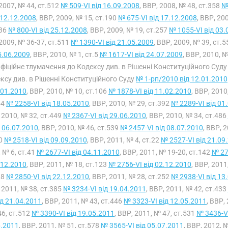
2007, № 44, ст.512
№ 509-VI від 16.09.2008
, ВВР, 2008, № 48, ст.358
№
 12.12.2008
, ВВР, 2009, № 15, ст.190
№ 675-VI від 17.12.2008
, ВВР, 20
236
№ 800-VI від 25.12.2008
, ВВР, 2009, № 19, ст.257
№ 1055-VI від 03.
2009, № 36-37, ст.511
№ 1390-VI від 21.05.2009
, ВВР, 2009, № 39, ст.
5.06.2009
, ВВР, 2010, № 1, ст.5
№ 1617-VI від 24.07.2009
, ВВР, 2010, №
Офіційне тлумачення до Кодексу див. в Рішенні Конституційного Суд
ксу див. в Рішенні Конституційного Суду
№ 1-рп/2010 від 12.01.2010
.01.2010
, ВВР, 2010, № 10, ст.106
№ 1878-VI від 11.02.2010
, ВВР, 2010
54
№ 2258-VI від 18.05.2010
, ВВР, 2010, № 29, ст.392
№ 2289-VI від 01
 2010, № 32, ст.449
№ 2367-VI від 29.06.2010
, ВВР, 2010, № 34, ст.486
д 06.07.2010
, ВВР, 2010, № 46, ст.539
№ 2457-VI від 08.07.2010
, ВВР, 
20
№ 2518-VI від 09.09.2010
, ВВР, 2011, № 4, ст.22
№ 2527-VI від 21.09
 № 6, ст.41
№ 2677-VI від 04.11.2010
, ВВР, 2011, № 19-20, ст.142
№ 27
.12.2010
, ВВР, 2011, № 18, ст.123
№ 2756-VI від 02.12.2010
, ВВР, 2011
28
№ 2850-VI від 22.12.2010
, ВВР, 2011, № 28, ст.252
№ 2938-VI від 13
 2011, № 38, ст.385
№ 3234-VI від 19.04.2011
, ВВР, 2011, № 42, ст.433
ід 21.04.2011
, ВВР, 2011, № 43, ст.446
№ 3323-VI від 12.05.2011
, ВВР,
46, ст.512
№ 3390-VI від 19.05.2011
, ВВР, 2011, № 47, ст.531
№ 3436-VI
6.2011
, ВВР, 2011, № 51, ст.578
№ 3565-VI від 05.07.2011
, ВВР, 2012, 