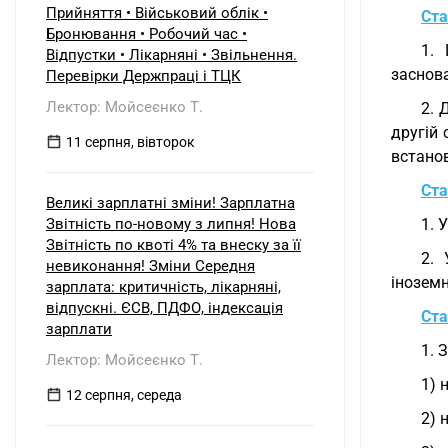
Прийняття • Військовий облік •
Ста
Бронювання • Робочий час •
1. 
Відпустки • Лікарняні • Звільнення.
заснова
Перевірки Держпраці і ТЦК
Лектор: Мойсеєнко Т.
2. 
другій 
11 серпня, вівторок
встано
Ста
Великі зарплатні зміни! Зарплатна
Звітність по-новому з липня! Нова
1. 
Звітність по квоті 4% та внеску за її
2. 
невиконання! Зміни Середня
іноземн
зарплата: критичність, лікарняні,
відпускні. ЄСВ, ПДФО, індексація
Ста
зарплати
1. 
Лектор: Мойсеєнко Т.
1) 
12 серпня, середа
2) 