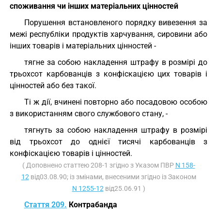
споживання чи інших матеріальних цінностей
Порушення встановленого порядку вивезення за
межі республіки продуктів харчування, сировини або
інших товарів і матеріальних цінностей -
тягне за собою накладення штрафу в розмірі до
трьохсот карбованців з конфіскацією цих товарів і
цінностей або без такої.
Ті ж дії, вчинені повторно або посадовою особою
з використанням свого службового стану, -
тягнуть за собою накладення штрафу в розмірі
від трьохсот до однієї тисячі карбованців з
конфіскацією товарів і цінностей.
( Доповнено статтею 208-1 згідно з Указом ПВР
N 158-
12
від03.08.90; із змінами, внесеними згідно із Законом
N 1255-12
від25.06.91 )
Стаття 209.
Контрабанда