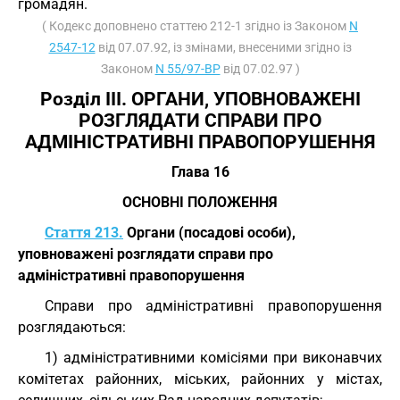
громадян.
( Кодекс доповнено статтею 212-1 згідно із Законом
N
2547-12
від 07.07.92, із змінами, внесеними згідно із
Законом
N 55/97-ВР
від 07.02.97 )
Розділ III. ОРГАНИ, УПОВНОВАЖЕНІ
РОЗГЛЯДАТИ СПРАВИ ПРО
АДМІНІСТРАТИВНІ ПРАВОПОРУШЕННЯ
Глава 16
ОСНОВНІ ПОЛОЖЕННЯ
Стаття 213.
Органи (посадові особи),
уповноважені розглядати справи про
адміністративні правопорушення
Справи про адміністративні правопорушення
розглядаються:
1) адміністративними комісіями при виконавчих
комітетах районних, міських, районних у містах,