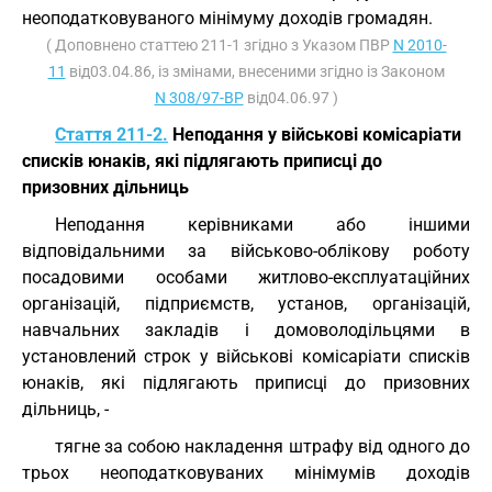
неоподатковуваного мінімуму доходів громадян.
( Доповнено статтею 211-1 згідно з Указом ПВР
N 2010-
11
від03.04.86, із змінами, внесеними згідно із Законом
N 308/97-ВР
від04.06.97 )
Стаття 211-2.
Неподання у військові комісаріати
списків юнаків, які підлягають приписці до
призовних дільниць
Неподання керівниками або іншими
відповідальними за військово-облікову роботу
посадовими особами житлово-експлуатаційних
організацій, підприємств, установ, організацій,
навчальних закладів і домоволодільцями в
установлений строк у військові комісаріати списків
юнаків, які підлягають приписці до призовних
дільниць, -
тягне за собою накладення штрафу від одного до
трьох неоподатковуваних мінімумів доходів