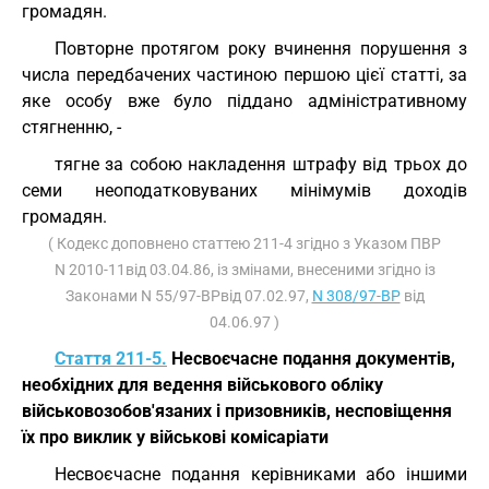
громадян.
Повторне протягом року вчинення порушення з
числа передбачених частиною першою цієї статті, за
яке особу вже було піддано адміністративному
стягненню, -
тягне за собою накладення штрафу від трьох до
семи неоподатковуваних мінімумів доходів
громадян.
( Кодекс доповнено статтею 211-4 згідно з Указом ПВР
N 2010-11від 03.04.86, із змінами, внесеними згідно із
Законами N 55/97-ВРвід 07.02.97,
N 308/97-ВР
від
04.06.97 )
Стаття 211-5.
Несвоєчасне подання документів,
необхідних для ведення військового обліку
військовозобов'язаних і призовників, несповіщення
їх про виклик у військові комісаріати
Несвоєчасне подання керівниками або іншими