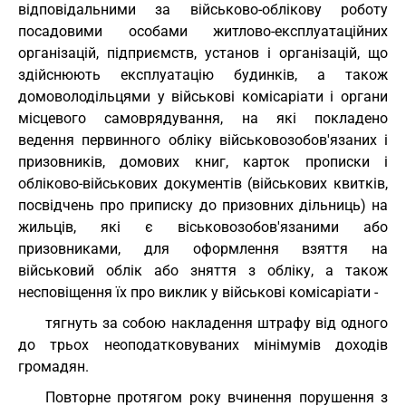
відповідальними за військово-облікову роботу
посадовими особами житлово-експлуатаційних
організацій, підприємств, установ і організацій, що
здійснюють експлуатацію будинків, а також
домоволодільцями у військові комісаріати і органи
місцевого самоврядування, на які покладено
ведення первинного обліку військовозобов'язаних і
призовників, домових книг, карток прописки і
обліково-військових документів (військових квитків,
посвідчень про приписку до призовних дільниць) на
жильців, які є віськовозобов'язаними або
призовниками, для оформлення взяття на
військовий облік або зняття з обліку, а також
несповіщення їх про виклик у військові комісаріати -
тягнуть за собою накладення штрафу від одного
до трьох неоподатковуваних мінімумів доходів
громадян.
Повторне протягом року вчинення порушення з