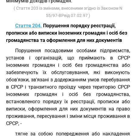
мінімумів доходів громадян.
( Стаття 203 із змінами, внесеними згідно із Законом N
55/97-ВРвід 07.02.97 )
Стаття 204.
Порушення порядку реєстрації,
прописки або виписки іноземних громадян і осіб без
громадянства та оформлення для них документів
Порушення посадовими особами підприємств,
установ і організацій, що приймають в СРСР
іноземних громадян і осіб без громадянства або
забезпечують їх обслуговування, які виконують
обов'язки, зв'язані з додержанням умов перебування
в СРСР і транзитного проїзду через територію СРСР
іноземних громадян і осіб без громадянства,
встановленого порядку їх реєстрації, прописки або
виписки, оформлення для них документів на право
проживання, пересування і зміни місця проживання в
СРСР, -
тягне за собою попередження або накладення