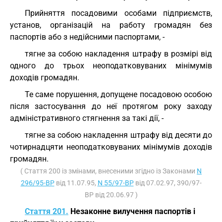
Прийняття посадовими особами підприємств,
установ, організацій на работу громадян без
паспортів або з недійсними паспортами, -
тягне за собою накладення штрафу в розмірі від
одного до трьох неоподатковуваних мінімумів
доходів громадян.
Те саме порушення, допущене посадовою особою
після застосування до неї протягом року заходу
адміністративного стягнення за такі дії, -
тягне за собою накладення штрафу від десяти до
чотирнадцяти неоподатковуваних мінімумів доходів
громадян.
( Стаття 200 із змінами, внесеними згідно із Законами
N
296/95-ВР
від 11.07.95,
N 55/97-ВР
від 07.02.97, 390/97-
ВР від 20.06.97 )
Стаття 201.
Незаконне вилучення паспортів і