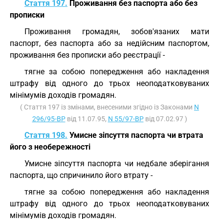
Стаття 197.
Проживання без паспорта або без
прописки
Проживання громадян, зобов'язаних мати
паспорт, без паспорта або за недійсним паспортом,
проживання без прописки або реєстрації -
тягне за собою попередження або накладення
штрафу від одного до трьох неоподатковуваних
мінімумів доходів громадян.
( Стаття 197 із змінами, внесеними згідно із Законами
N
296/95-ВР
від 11.07.95,
N 55/97-ВР
від 07.02.97 )
Стаття 198.
Умисне зіпсуття паспорта чи втрата
його з необережності
Умисне зіпсуття паспорта чи недбале зберігання
паспорта, що спричинило його втрату -
тягне за собою попередження або накладення
штрафу від одного до трьох неоподатковуваних
мінімумів доходів громадян.