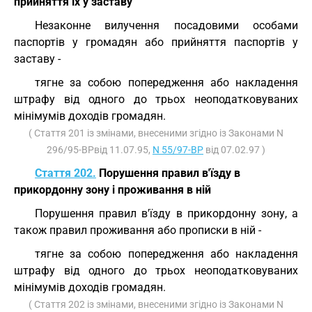
прийняття їх у заставу
Незаконне вилучення посадовими особами
паспортів у громадян або прийняття паспортів у
заставу -
тягне за собою попередження або накладення
штрафу від одного до трьох неоподатковуваних
мінімумів доходів громадян.
( Стаття 201 із змінами, внесеними згідно із Законами N
296/95-ВРвід 11.07.95,
N 55/97-ВР
від 07.02.97 )
Стаття 202.
Порушення правил в'їзду в
прикордонну зону і проживання в ній
Порушення правил в'їзду в прикордонну зону, а
також правил проживання або прописки в ній -
тягне за собою попередження або накладення
штрафу від одного до трьох неоподатковуваних
мінімумів доходів громадян.
( Стаття 202 із змінами, внесеними згідно із Законами N