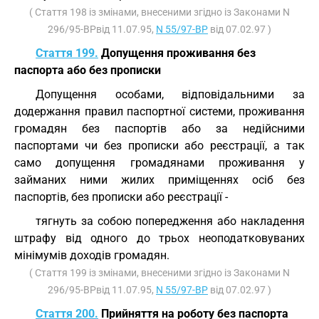
( Стаття 198 із змінами, внесеними згідно із Законами N
296/95-ВРвід 11.07.95,
N 55/97-ВР
від 07.02.97 )
Стаття 199.
Допущення проживання без
паспорта або без прописки
Допущення особами, відповідальними за
додержання правил паспортної системи, проживання
громадян без паспортів або за недійсними
паспортами чи без прописки або реєстрації, а так
само допущення громадянами проживання у
займаних ними жилих приміщеннях осіб без
паспортів, без прописки або реєстрації -
тягнуть за собою попередження або накладення
штрафу від одного до трьох неоподатковуваних
мінімумів доходів громадян.
( Стаття 199 із змінами, внесеними згідно із Законами N
296/95-ВРвід 11.07.95,
N 55/97-ВР
від 07.02.97 )
Стаття 200.
Прийняття на роботу без паспорта