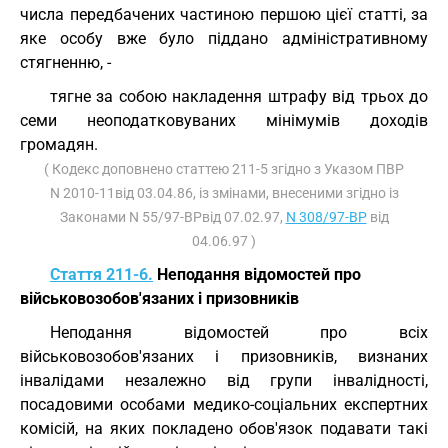
числа передбачених частиною першою цієї статті, за
яке особу вже було піддано адміністративному
стягненню, -
тягне за собою накладення штрафу від трьох до
семи неоподатковуваних мінімумів доходів
громадян.
( Кодекс доповнено статтею 211-5 згідно з Указом ПВР
N 2010-11від 03.04.86, із змінами, внесеними згідно із
Законами N 55/97-ВРвід 07.02.97,
N 308/97-ВР
від
04.06.97 )
Стаття 211-6.
Неподання відомостей про
військовозобов'язаних і призовників
Неподання відомостей про всіх
військовозобов'язаних і призовників, визнаних
інвалідами незалежно від групи інвалідності,
посадовими особами медико-соціальних експертних
комісій, на яких покладено обов'язок подавати такі