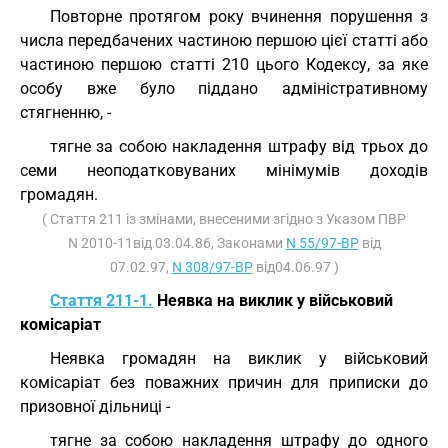
Повторне протягом року вчинення порушення з
числа передбачених частиною першою цієї статті або
частиною першою статті 210 цього Кодексу, за яке
особу вже було піддано адміністративному
стягненню, -
тягне за собою накладення штрафу від трьох до
семи неоподатковуваних мінімумів доходів
громадян.
( Стаття 211 із змінами, внесеними згідно з Указом ПВР
N 2010-11від 03.04.86, Законами
N 55/97-ВР
від
07.02.97,
N 308/97-ВР
від04.06.97 )
Стаття 211-1.
Неявка на виклик у військовий
комісаріат
Неявка громадян на виклик у військовий
комісаріат без поважних причин для приписки до
призовної дільниці -
тягне за собою накладення штрафу до одного