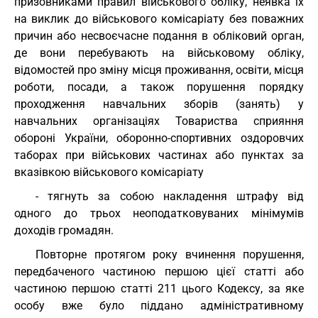
призовниками правил військового обліку, неявка їх
на виклик до військового комісаріату без поважних
причин або несвоєчасне подання в обліковий орган,
де вони перебувають на військовому обліку,
відомостей про зміну місця проживання, освіти, місця
роботи, посади, а також порушення порядку
проходження навчальних зборів (занять) у
навчальних організаціях Товариства сприяння
обороні України, оборонно-спортивних оздоровчих
таборах при військових частинах або пунктах за
вказівкою військового комісаріату
- тягнуть за собою накладення штрафу від
одного до трьох неоподатковуваних мінімумів
доходів громадян.
Повторне протягом року вчинення порушення,
передбаченого частиною першою цієї статті або
частиною першою статті 211 цього Кодексу, за яке
особу вже було піддано адміністративному