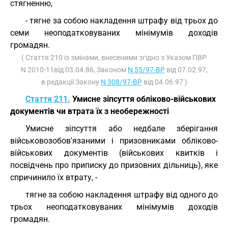
стягненню,
- тягне за собою накладення штрафу від трьох до
семи неоподатковуваних мінімумів доходів
громадян.
( Стаття 210 із змінами, внесеними згідно з Указом ПВР
N 2010-11від 03.04.86, Законом
N 55/97-ВР
від 07.02.97,
в редакції Закону
N 308/97-ВР
від 04.06.97 )
Стаття 211.
Умисне зіпсуття обліково-військових
документів чи втрата їх з необережності
Умисне зіпсуття або недбале зберігання
військовозобов'язаними і призовниками обліково-
військових документів (військових квитків і
посвідчень про приписку до призовних дільниць), яке
спричинило їх втрату, -
тягне за собою накладення штрафу від одного до
трьох неоподатковуваних мінімумів доходів
громадян.