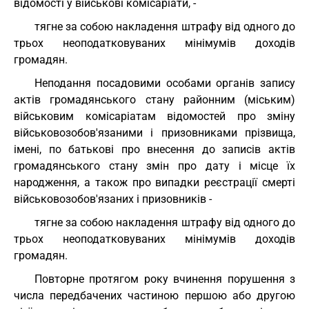
відомості у військові комісаріати, -
тягне за собою накладення штрафу від одного до
трьох неоподатковуваних мінімумів доходів
громадян.
Неподання посадовими особами органів запису
актів громадянського стану районним (міським)
військовим комісаріатам відомостей про зміну
військовозобов'язаними і призовниками прізвища,
імені, по батькові про внесення до записів актів
громадянського стану змін про дату і місце їх
народження, а також про випадки реєстрації смерті
військовозобов'язаних і призовників -
тягне за собою накладення штрафу від одного до
трьох неоподатковуваних мінімумів доходів
громадян.
Повторне протягом року вчинення порушення з
числа передбачених частиною першою або другою