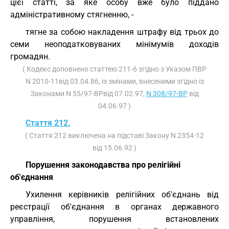
цієї статті, за яке особу вже було піддано
адміністративному стягненню, -
тягне за собою накладення штрафу від трьох до
семи неоподатковуваних мінімумів доходів
громадян.
( Кодекс доповнено статтею 211-6 згідно з Указом ПВР
N 2010-11від 03.04.86, із змінами, внесеними згідно із
Законами N 55/97-ВРвід 07.02.97,
N 308/97-ВР
від
04.06.97 )
Стаття 212.
( Стаття 212 виключена на підставі Закону N 2354-12
від 15.06.92 )
Порушення законодавства про релігійні
об'єднання
Ухилення керівників релігійних об'єднань від
реєстрації об'єднання в органах державного
управління, порушення встановлених