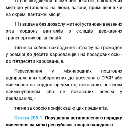
10) пошкодження пломб або печаток, накладених
митною установою на люки, вагони, приміщення чи
на окремі вантажні місця;
11) видача без дозволу митної установи ввезених
з-за кордону вантажів з складів державних
транспортних організацій -
тягне за собою накладення штрафу на громадян
у розмірі до десяти карбованців і на посадових осіб -
до п'ятдесяти карбованців.
Пересилання у міжнародних поштових
відправленнях заборонених до ввезення в СРСР або
вивезення за кордон предметів, показаних не своїм
найменуванням або не показаних зовсім у
деклараціях, -
тягне за собою конфіскацію цих предметів.
Стаття 208-1.
Порушення встановленого порядку
вивезення за межі республіки товарів народного