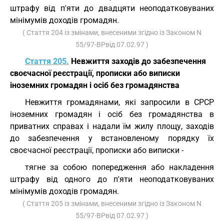
штрафу від п'яти до двадцяти неоподатковуваних
мінімумів доходів громадян.
( Стаття 204 із змінами, внесеними згідно із Законом N
55/97-ВРвід 07.02.97 )
Стаття 205.
Невжиття заходів до забезпечення
своєчасної реєстрації, прописки або виписки
іноземних громадян і осіб без громадянства
Невжиття громадянами, які запросили в СРСР
іноземних громадян і осіб без громадянства в
приватних справах і надали їм жилу площу, заходів
до забезпечення у встановленому порядку їх
своєчасної реєстрації, прописки або виписки -
тягне за собою попередження або накладення
штрафу від одного до п'яти неоподатковуваних
мінімумів доходів громадян.
( Стаття 205 із змінами, внесеними згідно із Законом N
55/97-ВРвід 07.02.97 )