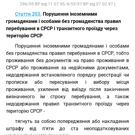
296/95-ВР від 11.07.95, N 55/97-ВР від 07.02.97 )
Стаття 203.
Порушення іноземними
громадянами і особами без громадянства правил
перебування в СРСР і транзитного проїзду через
територію СРСР
Порушення іноземними громадянами і особами
без громадянства правил перебування в СРСР, тобто
проживання без документів на право проживання в
СРСР або проживання за недійсними документами,
недодержання встановленого порядку реєстрації чи
прописки або пересування і вибору місця
проживання, ухилення від виїзду після закінчення
визначеного їм строку перебування, а також
недодержання правил транзитного проїзду через
територію СРСР -
тягнуть за собою попередження або накладення
штрафу від п'яти до ста неоподатковуваних