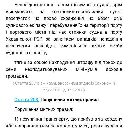
Неповернення капітаном іноземного судна, крім
військового, на контрольно-пропускний пункт
перепусток на право сходження на берег осіб
суднового екіпажу і перебування їх на території порту
і портового міста під час стоянки судна в порту
Української РСР, за винятком випадків неподання
перепустки внаслідок самовільної неявки особи
суднового екіпажу, -
тягне за собою накладення штрафу від трьох до
семи неоподатковуваних мінімумів доходів
громадян.
( Стаття 207 із змінами, внесеними згідно із Законом N
55/97-ВРвід 07.02.97 )
Стаття 208.
Порушення митних правил
Порушення митних правил:
1) незупинка транспорту, що прибув з-за кордону
або відправляється за кордон, у місці розташування