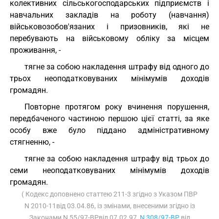
колективних сільськогосподарських підприємств і
навчальних закладів на роботу (навчання)
військовозобов'язаних і призовників, які не
перебувають на військовому обліку за місцем
проживання, -
тягне за собою накладення штрафу від одного до
трьох неоподатковуваних мінімумів доходів
громадян.
Повторне протягом року вчинення порушення,
передбаченого частиною першою цієї статті, за яке
особу вже було піддано адміністративному
стягненню, -
тягне за собою накладення штрафу від трьох до
семи неоподатковуваних мінімумів доходів
громадян.
( Кодекс доповнено статтею 211-3 згідно з Указом ПВР
N 2010-11від 03.04.86, із змінами, внесеними згідно із
Законами N 55/97-ВРвід 07.02.97,
N 308/97-ВР
від