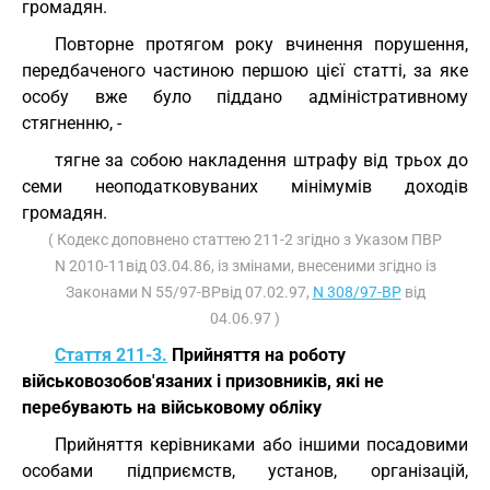
громадян.
Повторне протягом року вчинення порушення,
передбаченого частиною першою цієї статті, за яке
особу вже було піддано адміністративному
стягненню, -
тягне за собою накладення штрафу від трьох до
семи неоподатковуваних мінімумів доходів
громадян.
( Кодекс доповнено статтею 211-2 згідно з Указом ПВР
N 2010-11від 03.04.86, із змінами, внесеними згідно із
Законами N 55/97-ВРвід 07.02.97,
N 308/97-ВР
від
04.06.97 )
Стаття 211-3.
Прийняття на роботу
військовозобов'язаних і призовників, які не
перебувають на військовому обліку
Прийняття керівниками або іншими посадовими
особами підприємств, установ, організацій,