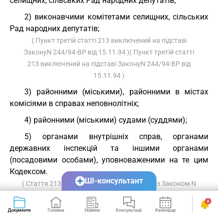
селищних, сільських Рад народних депутатів;
2) виконавчими комітетами селищних, сільських
Рад народних депутатів;
( Пункт третій статті 213 виключений на підставі
ЗаконуN 244/94-ВР від 15.11.94 )( Пункт третій статті
213 виключений на підставі ЗаконуN 244/94-ВР від
15.11.94 )
3) районними (міськими), районними в містах
комісіями в справах неповнолітніх;
4) районними (міськими) судами (суддями);
5) органами внутрішніх справ, органами
державних інспекцій та іншими органами
(посадовими особами), уповноваженими на те цим
Кодексом.
ШІ-консультант
( Стаття 213 із змінами, внесеними згідно із Законом N
244/94-ВРвід 15.11.94 )
0
Стаття 214.
Розмежування компетенції органів,
Документи
Головна
Новини
Консультації
Календар
Сервіси