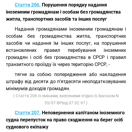
Стаття 206.
Порушення порядку надання
іноземним громадянам і особам без громадянства
житла, транспортних засобів та інших послуг
Надання громадянами іноземним громадянам і
особам без громадянства житла, транспортних
засобів чи надання їм інших послуг, на порушення
встановлених правил перебування іноземних
громадян і осіб без громадянства в СРСР і правил
транзитного проїзду їх через територію СРСР, -
тягне за собою попередження або накладення
штрафу від десяти до п'ятдесяти неоподатковуваних
мінімумів доходів громадян.
( Стаття 206 із змінами, внесеними згідно із Законом N
55/97-ВРвід 07.02.97 )
Стаття 207.
Неповернення капітаном іноземного
судна перепусток на право сходження на берег осіб
суднового екіпажу