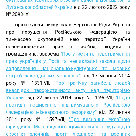
Луганської областей України
від 22 лютого 2022 року
№ 2093-IX,
враховуючи низку заяв Верховної Ради України
про порушення Російською Федерацією на
тимчасово окупованій нею території України
основоположних прав і свобод людини і
громадянина, зокрема
"Про утиски та недотримання
прав українців у Росії та невідкладні заходи щодо
задоволення національно-культурних та мовних
потреб закордонних українців"
від 17 червня 2014
року № 1331-VII,
"Про трагічну загибель людей
внаслідок терористичного акту над територією
України"
від 22 липня 2014 року № 1596-VII,
"Щодо
протидії поширенню підтримуваного Російською
Федерацією міжнародного тероризму"
від 22 липня
2014 року № 1597-VII,
"Про визнання Україною
юрисдикції Міжнародного кримінального суду щодо
скоєння злочинів проти людяності та воєнних