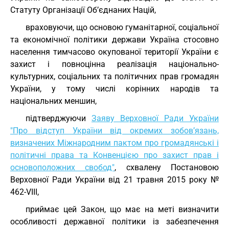
Статуту Організації Об’єднаних Націй,
враховуючи, що основою гуманітарної, соціальної
та економічної політики держави Україна стосовно
населення тимчасово окупованої території України є
захист і повноцінна реалізація національно-
культурних, соціальних та політичних прав громадян
України, у тому числі корінних народів та
національних меншин,
підтверджуючи
Заяву Верховної Ради України
"Про відступ України від окремих зобов’язань,
визначених Міжнародним пактом про громадянські і
політичні права та Конвенцією про захист прав і
основоположних свобод"
, схвалену Постановою
Верховної Ради України від 21 травня 2015 року №
462-VIII,
приймає цей Закон, що має на меті визначити
особливості державної політики із забезпечення