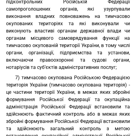
підконтрольних Російській Федерації
самопроголошених органів, які узурпували
виконання владних повноважень на тимчасово
окупованих територіях та які виконували чи
виконують властиві органам державної влади чи
органам місцевого самоврядування функції на
тимчасово окупованій території України, в тому числі
органи, організації, підприємства та установи,
включаючи правоохоронні та судові органи,
нотаріусів та суб’єктів адміністративних послуг;
7) тимчасово окупована Російською Федерацією
територія України (тимчасово окупована територія) -
це частини території України, в межах яких збройні
формування Російської Федерації та окупаційна
адміністрація Російської Федерації встановили та
здійснюють фактичний контроль або в межах яких
збройні формування Російської Федерації встановили
та здійснюють загальний контроль з метою
встановлення окупаційної адміністрації Російської