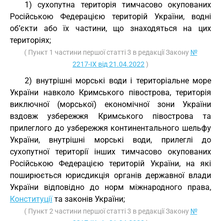
1) сухопутна територія тимчасово окупованих
Російською Федерацією територій України, водні
об’єкти або їх частини, що знаходяться на цих
територіях;
( Пункт 1 частини першої статті 3 в редакції Закону
№
2217-IX від 21.04.2022
)
2) внутрішні морські води і територіальне море
України навколо Кримського півострова, територія
виключної (морської) економічної зони України
вздовж узбережжя Кримського півострова та
прилеглого до узбережжя континентального шельфу
України, внутрішні морські води, прилеглі до
сухопутної території інших тимчасово окупованих
Російською Федерацією територій України, на які
поширюється юрисдикція органів державної влади
України відповідно до норм міжнародного права,
Конституції
та законів України;
( Пункт 2 частини першої статті 3 в редакції Закону
№