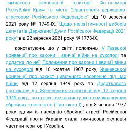
тимчасово окупованій території Автономної
Республіки Крим та міста Севастополя державою-
агресором Російською Федерацією"
від 10 вересня
2021 року № 1749-IX,
"Щодо нелегітимності виборів
депутатів Державної Думи Російської Федерації 2021
року"
від 22 вересня 2021 року № 1773-IX,
констатуючи, що у світлі положень
IV Гаазької
конвенції про закони і звичаї війни на суходолі
та
додатка до неї:
Положення про закони і звичаї війни
на суходолі
від 18 жовтня 1907 року,
Женевської
конвенції про захист цивільного населення під час
війни
від 12 серпня 1949 року та
Додаткового
протоколу до Женевських конвенцій від 12 серпня
1949 року, що стосується захисту жертв міжнародних
збройних конфліктів (Протокол I)
, від 8 червня 1977
року одним із наслідків збройної агресії Російської
Федерації проти України стала тимчасова окупація
частини території України,