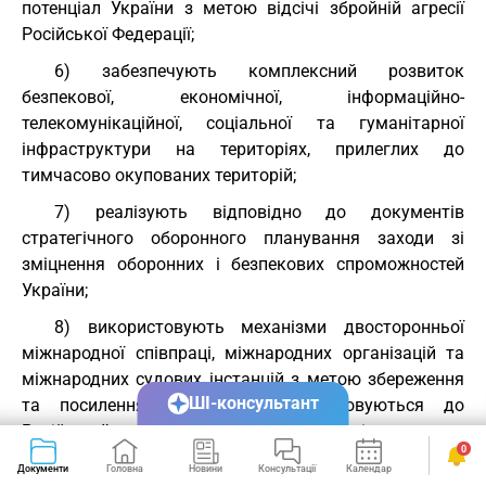
потенціал України з метою відсічі збройній агресії
Російської Федерації;
6) забезпечують комплексний розвиток
безпекової, економічної, інформаційно-
телекомунікаційної, соціальної та гуманітарної
інфраструктури на територіях, прилеглих до
тимчасово окупованих територій;
7) реалізують відповідно до документів
стратегічного оборонного планування заходи зі
зміцнення оборонних і безпекових спроможностей
України;
8) використовують механізми двосторонньої
міжнародної співпраці, міжнародних організацій та
міжнародних судових інстанцій з метою збереження
ШІ-консультант
та посилення санкцій, що застосовуються до
Російської Федерації членами міжнародного
0
співтовариства, притягнення винних осіб до
Документи
Головна
Новини
Консультації
Календар
Сервіси
кримінальної відповідальності за воєнні злочини,