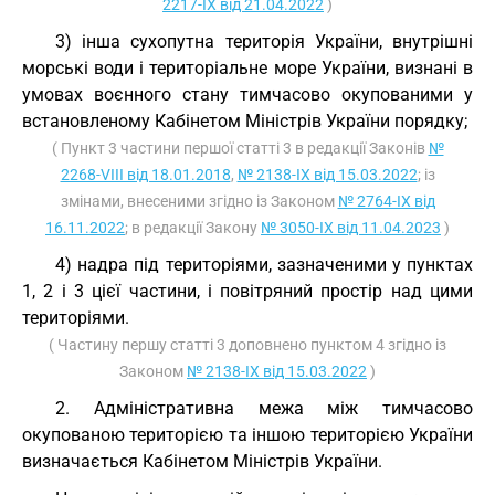
2217-IX від 21.04.2022
)
3) інша сухопутна територія України, внутрішні
морські води і територіальне море України, визнані в
умовах воєнного стану тимчасово окупованими у
встановленому Кабінетом Міністрів України порядку;
( Пункт 3 частини першої статті 3 в редакції Законів
№
2268-VIII від 18.01.2018
,
№ 2138-IX від 15.03.2022
; із
змінами, внесеними згідно із Законом
№ 2764-IX від
16.11.2022
; в редакції Закону
№ 3050-IX від 11.04.2023
)
4) надра під територіями, зазначеними у пунктах
1, 2 і 3 цієї частини, і повітряний простір над цими
територіями.
( Частину першу статті 3 доповнено пунктом 4 згідно із
Законом
№ 2138-IX від 15.03.2022
)
2. Адміністративна межа між тимчасово
окупованою територією та іншою територією України
визначається Кабінетом Міністрів України.