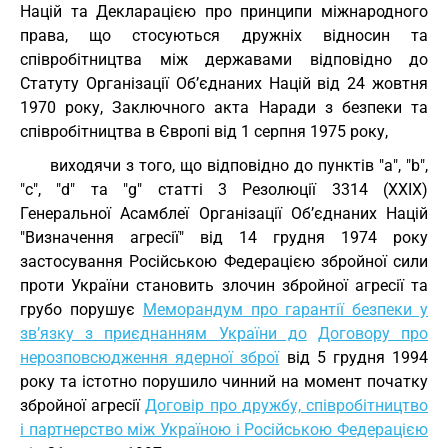
Націй та Декларацією про принципи міжнародного
права, що стосуються дружніх відносин та
співробітництва між державами відповідно до
Статуту Організації Об’єднаних Націй від 24 жовтня
1970 року, Заключного акта Наради з безпеки та
співробітництва в Європі від 1 серпня 1975 року,
виходячи з того, що відповідно до пунктів "а", "b",
"c", "d" та "g" статті 3 Резолюції 3314 (XXIX)
Генеральної Асамблеї Організації Об’єднаних Націй
"Визначення агресії" від 14 грудня 1974 року
застосування Російською Федерацією збройної сили
проти України становить злочин збройної агресії та
грубо порушує
Меморандум про гарантії безпеки у
зв’язку з приєднанням України до
Договору про
нерозповсюдження ядерної зброї
від 5 грудня 1994
року та істотно порушило чинний на момент початку
збройної агресії
Договір про дружбу, співробітництво
і партнерство між Україною і Російською Федерацією