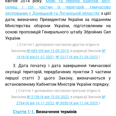
квітня 2014 року.
Межі та перелік районів, міст,
селищ і сіл, частин їх територій, тимчасово
окупованих у Донецькій та Луганській областях
з цієї
дати, визначено Президентом України за поданням
Міністерства оборони України, підготовленим на
основі пропозицій Генерального штабу Збройних Сил
України
( Статтю 1 доповнено частиною другою згідно із
Законом
№ 685-VIII від 15.09.2015
; в редакції Законів
№
1618-IX від 01.07.2021
,
№ 2217-IX від 21.04.2022
)
3. Дата початку і дата завершення тимчасової
окупації територій, передбачених пунктом 3 частини
першої статті 3 цього Закону, визначаються у
встановленому Кабінетом Міністрів України порядку.
( Статтю 1 доповнено частиною третьою згідно із
Законом
№ 2138-IX від 15.03.2022
; в редакції Законів
№
2764-IX від 16.11.2022
,
№ 3050-IX від 11.04.2023
)
Стаття 1-1.
Визначення термінів