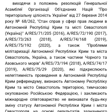
виходячи з положень резолюцій Генеральної
Асамблеї Організації Об’єднаних Націй "Про
територіальну цілісність України" від 27 березня 2014
року № 68/262, "Стан справ у сфері прав людини в
Автономній Республіці Крим та місті Севастополі
(Україна)" A/RES/71/205 (2016), A/RES/72/190 (2017),
A/RES/73/263 (2018), A/RES/74/168 (2019),
A/RES/75/192 (2020), а також "Проблеми
мілітаризації Автономної Республіки Крим та міста
Севастополь, Україна, а також частини Чорного та
Азовського морів" A/RES/73/194 (2018), A/RES/74/17
(2019), A/RES/75/29 (2020), які підкреслюють
нелегітимність проведення в Автономній Республіці
Крим референдуму, визнають Автономну Республіку
Крим та місто Севастополь територією, тимчасово
окупованою Російською Федерацією, і закликають
міжнародне співтовариство не визнавати будь-яку
зміну статусу Автономної Республіки Крим і міста
Севастополя на основі результатів зазначеного