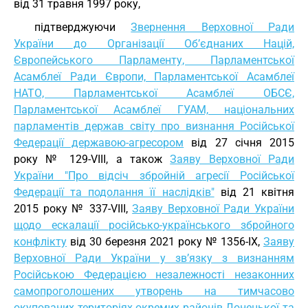
від 31 травня 1997 року,
підтверджуючи
Звернення Верховної Ради
України до Організації Об’єднаних Націй,
Європейського Парламенту, Парламентської
Асамблеї Ради Європи, Парламентської Асамблеї
НАТО, Парламентської Асамблеї ОБСЄ,
Парламентської Асамблеї ГУАМ, національних
парламентів держав світу про визнання Російської
Федерації державою-агресором
від 27 січня 2015
року № 129-VIII, а також
Заяву Верховної Ради
України "Про відсіч збройній агресії Російської
Федерації та подолання її наслідків"
від 21 квітня
2015 року № 337-VIII,
Заяву Верховної Ради України
щодо ескалації російсько-українського збройного
конфлікту
від 30 березня 2021 року № 1356-IX,
Заяву
Верховної Ради України у зв’язку з визнанням
Російською Федерацією незалежності незаконних
самопроголошених утворень на тимчасово
окупованих територіях окремих районів Донецької та