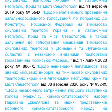
окупованих територіях України - в Автономній
Республіці Крим та місті Севастополі"
від 11 вересня
2019 року № 66-IX,
"Щодо нелегітимного проведення
загальноросійського голосування по поправках до
Конституції Російської Федерації на тимчасово
окупованій території України - в Автономній
Республіці Крим та місті Севастополі, а також
залучення до голосування мешканців тимчасово
окупованих територій у Донецькій та Луганській
областях з незаконно виданими паспортами
громадянина Російської Федерації"
від 17 липня 2020
року № 806-IX,
"Щодо невизнання легітимності так
званих місцевих виборів на тимчасово окупованих
територіях України - в Автономній Республіці Крим та
місті Севастополі"
від 30 вересня 2020 року № 932-IX,
"Щодо незаконного затримання першого заступника
голови Меджлісу кримськотатарського народу
Нарімана Джелялова та інших представників
корінного кримськотатарського народу на