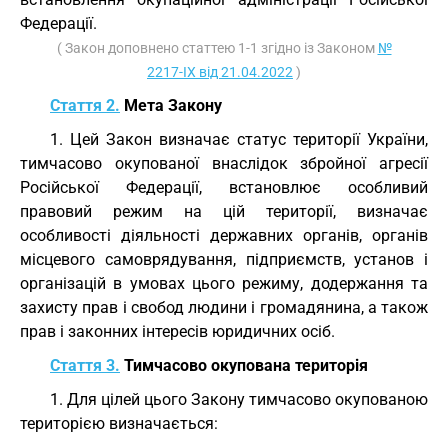
Федерації.
( Закон доповнено статтею 1-1 згідно із Законом
№
2217-IX від 21.04.2022
)
Стаття 2.
Мета Закону
1. Цей Закон визначає статус території України,
тимчасово окупованої внаслідок збройної агресії
Російської Федерації, встановлює особливий
правовий режим на цій території, визначає
особливості діяльності державних органів, органів
місцевого самоврядування, підприємств, установ і
організацій в умовах цього режиму, додержання та
захисту прав і свобод людини і громадянина, а також
прав і законних інтересів юридичних осіб.
Стаття 3.
Тимчасово окупована територія
1. Для цілей цього Закону тимчасово окупованою
територією визначається: