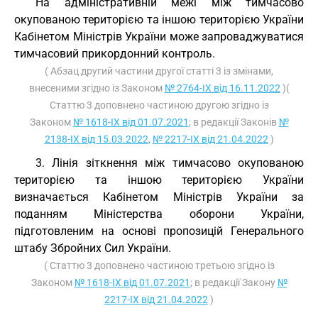
На адміністративній межі між тимчасово
окупованою територією та іншою територією України
Кабінетом Міністрів України може запроваджуватися
тимчасовий прикордонний контроль.
( Абзац другий частини другої статті 3 із змінами,
внесеними згідно із Законом
№ 2764-IX від 16.11.2022
)(
Статтю 3 доповнено частиною другою згідно із
Законом
№ 1618-IX від 01.07.2021
; в редакції Законів
№
2138-IX від 15.03.2022
,
№ 2217-IX від 21.04.2022
)
3. Лінія зіткнення між тимчасово окупованою
територією та іншою територією України
визначається Кабінетом Міністрів України за
поданням Міністерства оборони України,
підготовленим на основі пропозицій Генерального
штабу Збройних Сил України.
( Статтю 3 доповнено частиною третьою згідно із
Законом
№ 1618-IX від 01.07.2021
; в редакції Закону
№
2217-IX від 21.04.2022
)