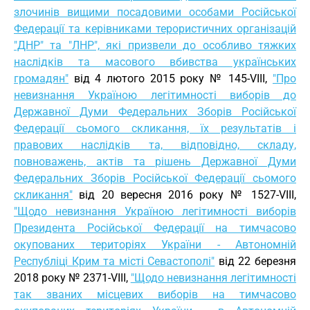
злочинів вищими посадовими особами Російської
Федерації та керівниками терористичних організацій
"ДНР" та "ЛНР", які призвели до особливо тяжких
наслідків та масового вбивства українських
громадян"
від 4 лютого 2015 року № 145-VIII,
"Про
невизнання Україною легітимності виборів до
Державної Думи Федеральних Зборів Російської
Федерації сьомого скликання, їх результатів і
правових наслідків та, відповідно, складу,
повноважень, актів та рішень Державної Думи
Федеральних Зборів Російської Федерації сьомого
скликання"
від 20 вересня 2016 року № 1527-VIII,
"Щодо невизнання Україною легітимності виборів
Президента Російської Федерації на тимчасово
окупованих територіях України - Автономній
Республіці Крим та місті Севастополі"
від 22 березня
2018 року № 2371-VIII,
"Щодо невизнання легітимності
так званих місцевих виборів на тимчасово