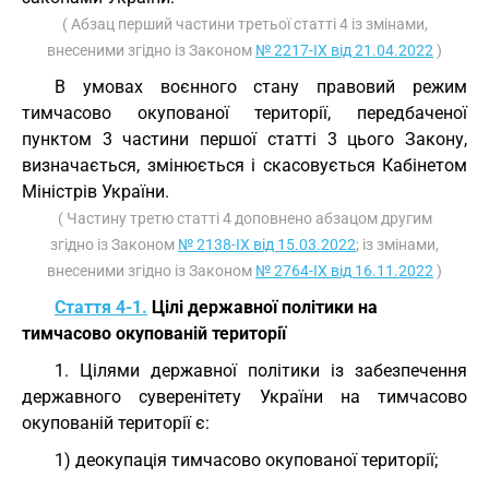
( Абзац перший частини третьої статті 4 із змінами,
внесеними згідно із Законом
№ 2217-IX від 21.04.2022
)
В умовах воєнного стану правовий режим
тимчасово окупованої території, передбаченої
пунктом 3 частини першої статті 3 цього Закону,
визначається, змінюється і скасовується Кабінетом
Міністрів України.
( Частину третю статті 4 доповнено абзацом другим
згідно із Законом
№ 2138-IX від 15.03.2022
; із змінами,
внесеними згідно із Законом
№ 2764-IX від 16.11.2022
)
Стаття 4-1.
Цілі державної політики на
тимчасово окупованій території
1. Цілями державної політики із забезпечення
державного суверенітету України на тимчасово
окупованій території є:
1) деокупація тимчасово окупованої території;