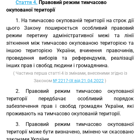
Стаття 4.
Правовий режим тимчасово
окупованої території
1. На тимчасово окупованій території на строк дії
цього Закону поширюється особливий правовий
режим перетину адміністративної межі та лінії
зіткнення між тимчасово окупованою територією та
іншою територією України, вчинення правочинів,
проведення виборів та референдумів, реалізації
інших прав і свобод людини і громадянина.
( Частина перша статті 4 із змінами, внесеними згідно із
Законом
№ 2217-IX від 21.04.2022
)
2. Правовий режим тимчасово окупованої
території передбачає особливий порядок
забезпечення прав і свобод громадян України, які
проживають на тимчасово окупованій території.
3. Правовий режим тимчасово окупованої
території може бути визначено, змінено чи скасовано
законами України.