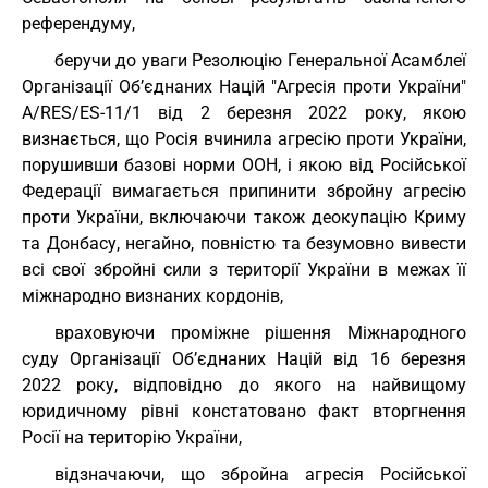
референдуму,
беручи до уваги Резолюцію Генеральної Асамблеї
Організації Об’єднаних Націй "Агресія проти України"
A/RES/ES-11/1 від 2 березня 2022 року, якою
визнається, що Росія вчинила агресію проти України,
порушивши базові норми ООН, і якою від Російської
Федерації вимагається припинити збройну агресію
проти України, включаючи також деокупацію Криму
та Донбасу, негайно, повністю та безумовно вивести
всі свої збройні сили з території України в межах її
міжнародно визнаних кордонів,
враховуючи проміжне рішення Міжнародного
суду Організації Об’єднаних Націй від 16 березня
2022 року, відповідно до якого на найвищому
юридичному рівні констатовано факт вторгнення
Росії на територію України,
відзначаючи, що збройна агресія Російської