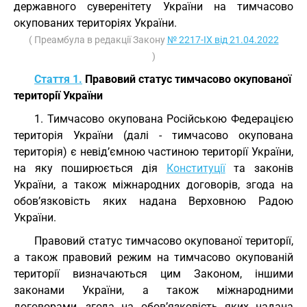
державного суверенітету України на тимчасово
окупованих територіях України.
( Преамбула в редакції Закону
№ 2217-IX від 21.04.2022
)
Стаття 1.
Правовий статус тимчасово окупованої
території України
1. Тимчасово окупована Російською Федерацією
територія України (далі - тимчасово окупована
територія) є невід’ємною частиною території України,
на яку поширюється дія
Конституції
та законів
України, а також міжнародних договорів, згода на
обов’язковість яких надана Верховною Радою
України.
Правовий статус тимчасово окупованої території,
а також правовий режим на тимчасово окупованій
території визначаються цим Законом, іншими
законами України, а також міжнародними
договорами, згода на обов’язковість яких надана