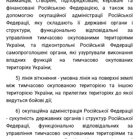
найманців, створені, підпорядковані, керовані та
фінансовані Російською Федерацією, а також за
допомогою окупаційної адміністрації Російської
Федерації, яку складають її державні органи і
структури, функціонально відповідальні за
управління тимчасово окупованими територіями
України, та підконтрольні Російській Федерації
самопроголошені органи, які узурпували виконання
владних функцій на тимчасово окупованих
територіях України;
5) лінія зіткнення - умовна лінія на поверхні землі
між тимчасово окупованою територією та іншою
територією України, на прилеглих територіях до якої
ведуться бойові дії;
6) окупаційна адміністрація Російської Федерації
- сукупність державних органів і структур Російської
Федерації, функціонально відповідальних за
управління тимчасово окупованими територіями та