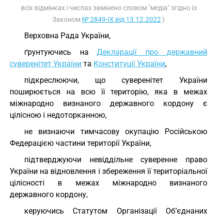
всіх відмінках і числах замінено словом "медіа" згідно із
Законом
№ 2849-IX від 13.12.2022
)
Верховна Рада України,
ґрунтуючись на
Декларації про державний
суверенітет України
та
Конституції України
,
підкреслюючи, що суверенітет України
поширюється на всю її територію, яка в межах
міжнародно визнаного державного кордону є
цілісною і недоторканною,
не визнаючи тимчасову окупацію Російською
Федерацією частини території України,
підтверджуючи невіддільне суверенне право
України на відновлення і збереження її територіальної
цілісності в межах міжнародно визнаного
державного кордону,
керуючись Статутом Організації Об’єднаних