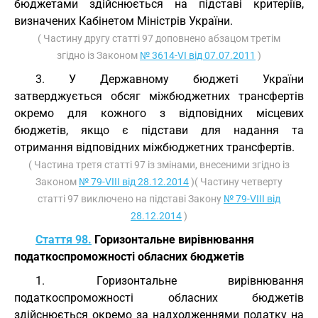
бюджетами здійснюється на підставі критеріїв,
визначених Кабінетом Міністрів України.
( Частину другу статті 97 доповнено абзацом третім
згідно із Законом
№ 3614-VI від 07.07.2011
)
3. У Державному бюджеті України
затверджується обсяг міжбюджетних трансфертів
окремо для кожного з відповідних місцевих
бюджетів, якщо є підстави для надання та
отримання відповідних міжбюджетних трансфертів.
( Частина третя статті 97 із змінами, внесеними згідно із
Законом
№ 79-VIII від 28.12.2014
)( Частину четверту
статті 97 виключено на підставі Закону
№ 79-VIII від
28.12.2014
)
Стаття 98.
Горизонтальне вирівнювання
податкоспроможності обласних бюджетів
1. Горизонтальне вирівнювання
податкоспроможності обласних бюджетів
здійснюється окремо за надходженнями податку на