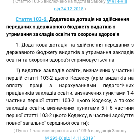
( Статтю 103-5 виключено на підставі Закону
№ 914-VIII
від 24.12.2015
)
Стаття 103-6.
Додаткова дотація на здійснення
переданих з державного бюджету видатків з
утримання закладів освіти та охорони здоров’я
1. Додаткова дотація на здійснення переданих з
державного бюджету видатків з утримання закладів
освіти та охорони здоров’я спрямовується на:
1) видатки закладів освіти, визначених у частині
першій статті 103-2 цього Кодексу (крім видатків на
оплату праці з нарахуваннями педагогічних
працівників закладів освіти, визначених пунктами 1-4
частини першої статті 103-2 цього Кодексу, а також
закладів освіти, визначених пунктами 5 і 6 частини
першої статті 103-2 цього Кодексу, в частині здобуття
повної загальної середньої освіти);
( Пункт 1 частини першої статті 103-6 в редакції Закону
№ 293-IX від 14.11.2019
)