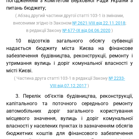
погодженням з Комітетом Верховної Ради України з
питань бюджету;
( Абзац другий частини другої статті 103-1 із змінами,
внесеними згідно із Законом
№ 2621-VIII від 22.11.2018
;
в редакції Закону
№ 677-IX від 04.06.2020
)
10 відсотків загального обсягу субвенції
надається бюджету міста Києва на фінансове
забезпечення будівництва, реконструкції, ремонту і
утримання вулиць і доріг комунальної власності у
місті Києві.
( Частина друга статті 103-1 в редакції Закону
№ 2233-
VIII від 07.12.2017
)
3. Перелік об’єктів будівництва, реконструкції,
капітального та поточного середнього ремонту
автомобільних доріг загального користування
місцевого значення, вулиць і доріг комунальної
власності у населених пунктах із зазначенням обсягів
бюджетних коштів для фінансового забезпечення