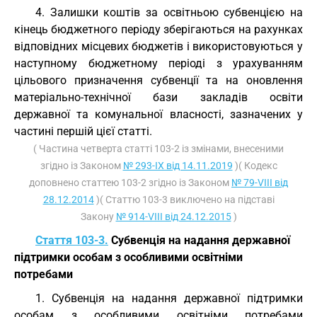
4. Залишки коштів за освітньою субвенцією на
кінець бюджетного періоду зберігаються на рахунках
відповідних місцевих бюджетів і використовуються у
наступному бюджетному періоді з урахуванням
цільового призначення субвенції та на оновлення
матеріально-технічної бази закладів освіти
державної та комунальної власності, зазначених у
частині першій цієї статті.
( Частина четверта статті 103-2 із змінами, внесеними
згідно із Законом
№ 293-IX від 14.11.2019
)( Кодекс
доповнено статтею 103-2 згідно із Законом
№ 79-VIII від
28.12.2014
)( Статтю 103-3 виключено на підставі
Закону
№ 914-VIII від 24.12.2015
)
Стаття 103-3.
Субвенція на надання державної
підтримки особам з особливими освітніми
потребами
1. Субвенція на надання державної підтримки
особам з особливими освітніми потребами