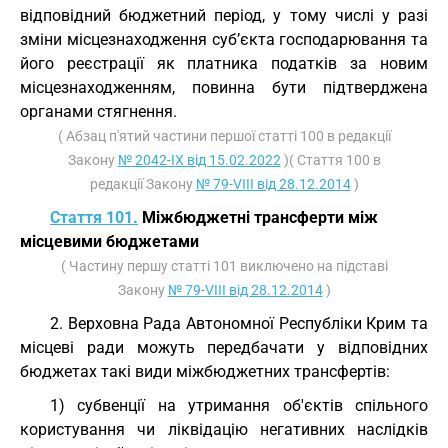
відповідний бюджетний період, у тому числі у разі
зміни місцезнаходження суб’єкта господарювання та
його реєстрації як платника податків за новим
місцезнаходженням, повинна бути підтверджена
органами стягнення.
( Абзац п'ятий частини першої статті 100 в редакції
Закону
№ 2042-IX від 15.02.2022
)( Стаття 100 в
редакції Закону
№ 79-VIII від 28.12.2014
)
Стаття 101.
Міжбюджетні трансферти між
місцевими бюджетами
( Частину першу статті 101 виключено на підставі
Закону
№ 79-VIII від 28.12.2014
)
2. Верховна Рада Автономної Республіки Крим та
місцеві ради можуть передбачати у відповідних
бюджетах такі види міжбюджетних трансфертів:
1) субвенції на утримання об'єктів спільного
користування чи ліквідацію негативних наслідків