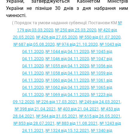
України, затверджуються Кабінетом Міністрів
України не пізніше 30 днів з дня набрання ним
чинності.
( Порядок та умови надання субвенції: Постанови КМ
№
179 від 03.03.2020
,
№ 250 від 25.03.2020
,
№ 420 від
20.05.2020
,
№ 426 від 27.05.2020
,
№ 550 від 01.07.2020
,
№ 687 від 05.08.2020
,
№ 974 від 21.10.2020
,
№ 1043 від
04.11.2020
,
№ 1044 від 04.11.2020
,
№ 1045 від
04.11.2020
,
№ 1046 від 04.11.2020
,
№ 1047 від
04.11.2020
,
№ 1055 від 04.11.2020
,
№ 1056 від
04.11.2020
,
№ 1058 від 04.11.2020
,
№ 1059 від
04.11.2020
,
№ 1060 від 04.11.2020
,
№ 1061 від
04.11.2020
,
№ 1062 від 04.11.2020
,
№ 1065 від
04.11.2020
,
№ 1069 від 04.11.2020
,
№ 1223 від
09.12.2020
,
№ 226 від 17.03.2021
,
№ 249 від 24.03.2021
,
№ 398 від 21.04.2021
,
№
403 від 21.04.2021
,
№ 453 від
28.04.2021
,
№ 544 від 31.05.2021
,
№ 615 від 26.05.2021
,
№ 853 від 28.07.2021
,
№ 883 від 11.08.2021
,
№ 1243 від
24.11.2021
,
№ 1324 від 15.12.2021
,
№ 1340 від