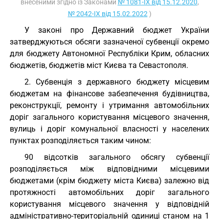
внесеними згідно із Законами
№ 1081-IX від 15.12.2020
,
№ 2042-IX від 15.02.2022
)
У законі про Державний бюджет України
затверджуються обсяги зазначеної субвенції окремо
для бюджету Автономної Республіки Крим, обласних
бюджетів, бюджетів міст Києва та Севастополя.
2. Субвенція з державного бюджету місцевим
бюджетам на фінансове забезпечення будівництва,
реконструкції, ремонту і утримання автомобільних
доріг загального користування місцевого значення,
вулиць і доріг комунальної власності у населених
пунктах розподіляється таким чином:
90 відсотків загального обсягу субвенції
розподіляється між відповідними місцевими
бюджетами (крім бюджету міста Києва) залежно від
протяжності автомобільних доріг загального
користування місцевого значення у відповідній
адміністративно-територіальній одиниці станом на 1