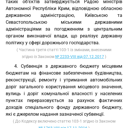
таких об’єктів затверджується Радою міністрів
Автономної Республіки Крим, відповідною обласною
державною адміністрацією, Київською та
Севастопольською міськими державними
адміністраціями за погодженням з центральним
органом виконавчої влади, що реалізує державну
політику у сфері дорожнього господарства.
( Частина третя статті 103-1 із змінами, внесеними
згідно із Законом
№ 2233-VIII від 07.12.2017
)
4. Субвенція з державного бюджету місцевим
бюджетам на фінансове забезпечення будівництва,
реконструкції, ремонту і утримання автомобільних
доріг загального користування місцевого значення,
вулиць і доріг комунальної власності у населених
пунктах перераховується за рахунок фактичних
доходів спеціального фонду державного бюджету,
які є джерелом надання зазначеної субвенції.
( До Кодексу включено статтю 103-1 згідно із Законом