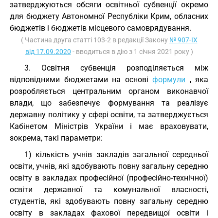
затверджуються обсяги освітньої субвенції окремо
для бюджету Автономної Республіки Крим, обласних
бюджетів і бюджетів місцевого самоврядування.
( Частина друга статті 103-2 в редакції Закону
№ 907-IX
від 17.09.2020
- вводиться в дію з 1 січня 2021 року )
3. Освітня субвенція розподіляється між
відповідними бюджетами на основі
формули
, яка
розробляється центральним органом виконавчої
влади, що забезпечує формування та реалізує
державну політику у сфері освіти, та затверджується
Кабінетом Міністрів України і має враховувати,
зокрема, такі параметри:
1) кількість учнів закладів загальної середньої
освіти, учнів, які здобувають повну загальну середню
освіту в закладах професійної (професійно-технічної)
освіти державної та комунальної власності,
студентів, які здобувають повну загальну середню
освіту в закладах фахової передвищої освіти і