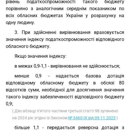
рівень податкоспроможності такого бюджету
порівняно з аналогічним середнім показником по
всіх обласних бюджетах України у розрахунку на
одну людину.
3. При здійсненні вирівнювання враховується
значення індексу податкоспроможності відповідного
обласного бюджету.
Якщо значення індексу:
в межах 0,9-1,1 - вирівнювання не здійснюється;
менше 0,9 - надається базова дотація
відповідному обласному бюджету в обсязі 80
відсотків суми, необхідної для досягнення значення
такого індексу забезпеченості відповідного бюджету
0,9;
( Дію абзацу п'ятого частини третьої статті 98 зупинено
на 2024 рік згідно із Законом
№ 3460-IX від 09.11.2023
)
більше 1,1 - передається реверсна дотація з