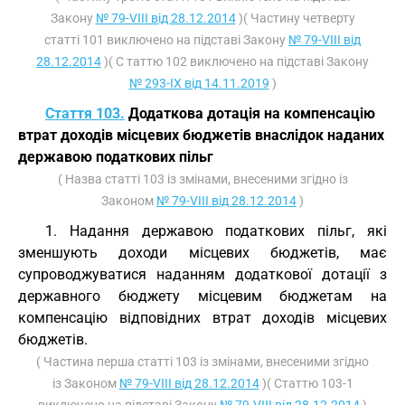
Закону
№ 79-VIII від 28.12.2014
)( Частину четверту
статті 101 виключено на підставі Закону
№ 79-VIII від
28.12.2014
)( С таттю 102 виключено на підставі Закону
№ 293-IX від 14.11.2019
)
Стаття 103.
Додаткова дотація на компенсацію
втрат доходів місцевих бюджетів внаслідок наданих
державою податкових пільг
( Назва статті 103 із змінами, внесеними згідно із
Законом
№ 79-VIII від 28.12.2014
)
1. Надання державою податкових пільг, які
зменшують доходи місцевих бюджетів, має
супроводжуватися наданням додаткової дотації з
державного бюджету місцевим бюджетам на
компенсацію відповідних втрат доходів місцевих
бюджетів.
( Частина перша статті 103 із змінами, внесеними згідно
із Законом
№ 79-VIII від 28.12.2014
)( Статтю 103-1