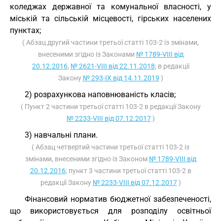
коледжах державної та комунальної власності, у
міській та сільській місцевості, гірських населених
пунктах;
( Абзац другий частини третьої статті 103-2 із змінами,
внесеними згідно із Законами
№ 1789-VIII від
20.12.2016
,
№ 2621-VIII від 22.11.2018
; в редакції
Закону
№ 293-IX від 14.11.2019
)
2) розрахункова наповнюваність класів;
( Пункт 2 частини третьої статті 103-2 в редакції Закону
№ 2233-VIII від 07.12.2017
)
3) навчальні плани.
( Абзац четвертий частини третьої статті 103-2 із
змінами, внесеними згідно із Законом
№ 1789-VIII від
20.12.2016
; пункт 3 частини третьої статті 103-2 в
редакції Закону
№ 2233-VIII від 07.12.2017
)
Фінансовий норматив бюджетної забезпеченості,
що використовується для розподілу освітньої