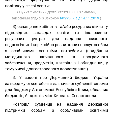
політику у сфері освіти;
( Пункт 2 частини другої статті 103-3 із змінами,
внесеними згідно із Законом
№ 293-IX від 14.11.2019
)
3) оснащення кабінетів та/або ресурсних кімнат у
відповідних закладах освіти та інклюзивно-
ресурсних центрах для надання психолого-
педагогічних і корекційно-розвиткових послуг особам
з особливими освітніми потребами (придбання
методичного, навчального та програмного
забезпечення, предметів, матеріалів і обладнання, у
тому числі довгострокового користування).
3. У законі про Державний бюджет України
затверджуються обсяги зазначеної субвенції окремо
для бюджету Автономної Республіки Крим, обласних
бюджетів, бюджетів міст Києва та Севастополя.
Розподіл субвенції на надання державної
підтримки особам з особливими освітніми