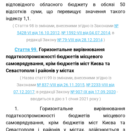
відповідного обласного бюджету в обсязі 50
відсотків суми, що перевищує значення такого
індексу 1,1.
( Стаття 98 із змінами, внесеними згідно із Законами
№
5428-VI від 16.10.2012
,
№ 1592-VII від 04.07.2014
; в
редакції Закону
№ 79-VIII від 28.12.2014
)
Стаття 99.
Горизонтальне вирівнювання
податкоспроможності бюджетів місцевого
самоврядування, крім бюджетів міст Києва та
Севастополя і районів у містах
( Назва статті 99 із змінами, внесеними згідно із
Законами
№ 837-VIII від 26.11.2015
,
№ 2233-VIII від
07.12.2017
; в редакції Закону
№ 907-IX від 17.09.2020
-
вводиться в дію з 1 січня 2021 року )
1. Горизонтальне вирівнювання
податкоспроможності бюджетів місцевого
самоврядування, крім бюджетів міст Києва та
Севастополя і районів у містах, здійснюється з