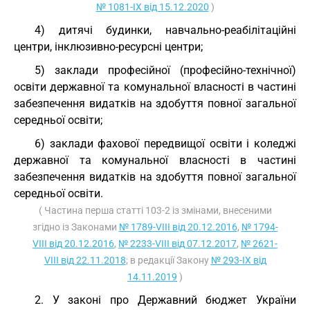
№ 1081-IX від 15.12.2020
)
4) дитячі будинки, навчально-реабілітаційні
центри, інклюзивно-ресурсні центри;
5) заклади професійної (професійно-технічної)
освіти державної та комунальної власності в частині
забезпечення видатків на здобуття повної загальної
середньої освіти;
6) заклади фахової передвищої освіти і коледжі
державної та комунальної власності в частині
забезпечення видатків на здобуття повної загальної
середньої освіти.
( Частина перша статті 103-2 із змінами, внесеними
згідно із Законами
№ 1789-VIII від 20.12.2016
,
№ 1794-
VIII від 20.12.2016
,
№ 2233-VIII від 07.12.2017
,
№ 2621-
VIII від 22.11.2018
; в редакції Закону
№ 293-IX від
14.11.2019
)
2. У законі про Державний бюджет України