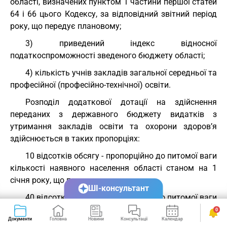
області, визначених пунктом 1 частини першої статей
64 і 66 цього Кодексу, за відповідний звітний період
року, що передує плановому;
3) приведений індекс відносної
податкоспроможності зведеного бюджету області;
4) кількість учнів закладів загальної середньої та
професійної (професійно-технічної) освіти.
Розподіл додаткової дотації на здійснення
переданих з державного бюджету видатків з
утримання закладів освіти та охорони здоров’я
здійснюється в таких пропорціях:
10 відсотків обсягу - пропорційно до питомої ваги
кількості наявного населення області станом на 1
січня року, що передує плановому;
ШІ-консультант
40 відсотків обсягу - пропорційно до питомої ваги
приведеного індексу відносної податкоспроможності
0
Документи
Головна
Новини
Консультації
Календар
Сервіси
зведеного бюджету області;