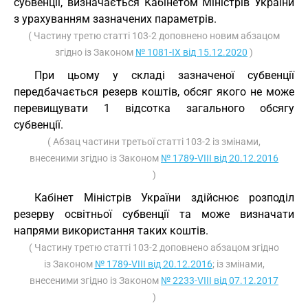
субвенції, визначається Кабінетом Міністрів України
з урахуванням зазначених параметрів.
( Частину третю статті 103-2 доповнено новим абзацом
згідно із Законом
№ 1081-IX від 15.12.2020
)
При цьому у складі зазначеної субвенції
передбачається резерв коштів, обсяг якого не може
перевищувати 1 відсотка загального обсягу
субвенції.
( Абзац частини третьої статті 103-2 із змінами,
внесеними згідно із Законом
№ 1789-VIII від 20.12.2016
)
Кабінет Міністрів України здійснює розподіл
резерву освітньої субвенції та може визначати
напрями використання таких коштів.
( Частину третю статті 103-2 доповнено абзацом згідно
із Законом
№ 1789-VIII від 20.12.2016
; із змінами,
внесеними згідно із Законом
№ 2233-VIII від 07.12.2017
)