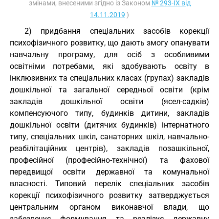
змінами, внесеними згідно із Законом
№ 293-IX від
14.11.2019
)
2) придбання спеціальних засобів корекції
психофізичного розвитку, що дають змогу опанувати
навчальну програму, для осіб з особливими
освітніми потребами, які здобувають освіту в
інклюзивних та спеціальних класах (групах) закладів
дошкільної та загальної середньої освіти (крім
закладів дошкільної освіти (ясел-садків)
компенсуючого типу, будинків дитини, закладів
дошкільної освіти (дитячих будинків) інтернатного
типу, спеціальних шкіл, санаторних шкіл, навчально-
реабілітаційних центрів), закладів позашкільної,
професійної (професійно-технічної) та фахової
передвищої освіти державної та комунальної
власності. Типовий перелік спеціальних засобів
корекції психофізичного розвитку затверджується
центральним органом виконавчої влади, що
забезпечує формування та реалізує державну