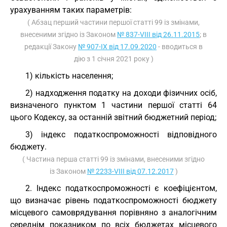
урахуванням таких параметрів:
( Абзац перший частини першої статті 99 із змінами,
внесеними згідно із Законом
№ 837-VIII від 26.11.2015
; в
редакції Закону
№ 907-IX від 17.09.2020
- вводиться в
дію з 1 січня 2021 року )
1) кількість населення;
2) надходження податку на доходи фізичних осіб,
визначеного пунктом 1 частини першої статті 64
цього Кодексу, за останній звітний бюджетний період;
3) індекс податкоспроможності відповідного
бюджету.
( Частина перша статті 99 із змінами, внесеними згідно
із Законом
№ 2233-VIII від 07.12.2017
)
2. Індекс податкоспроможності є коефіцієнтом,
що визначає рівень податкоспроможності бюджету
місцевого самоврядування порівняно з аналогічним
середнім показником по всіх бюджетах місцевого