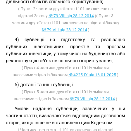
діяльності об'єктів спільного користування;
( Пункт 2 частини другої статті 101 виключено на
підставі Закону
№ 79-VIII від 28.12.2014
)( Пункт 3
частини другої статті 101 виключено на підставі Закону
№ 79-VIII від 28.12.2014
)
4) субвенції на підготовку та реалізацію
публічних інвестиційних проектів та програм
публічних інвестицій, у тому числі на будівництво або
реконструкцію об'єктів спільного користування;
( Пункт 4 частини другої статті 101 із змінами,
внесеними згідно із Законом
№ 4225-IX від 16.01.2025
)
5) дотації та інші субвенції.
( Пункт 5 частини другої статті 101 із змінами,
внесеними згідно із Законом
№ 79-VIII від 28.12.2014
)
Умови надання субвенцій, зазначених у цій
частині статті, визначаються відповідним договором
сторін, якщо інше не встановлено цим Кодексом.
( Частину третю статті 101 виключено на підставі