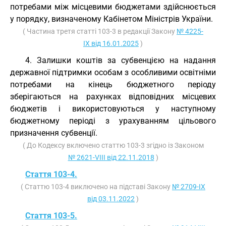
потребами між місцевими бюджетами здійснюється
у порядку, визначеному Кабінетом Міністрів України.
( Частина третя статті 103-3 в редакції Закону
№ 4225-
IX від 16.01.2025
)
4. Залишки коштів за субвенцією на надання
державної підтримки особам з особливими освітніми
потребами на кінець бюджетного періоду
зберігаються на рахунках відповідних місцевих
бюджетів і використовуються у наступному
бюджетному періоді з урахуванням цільового
призначення субвенції.
( До Кодексу включено статтю 103-3 згідно із Законом
№ 2621-VIII від 22.11.2018
)
Стаття 103-4.
( Статтю 103-4 виключено на підставі Закону
№ 2709-IX
від 03.11.2022
)
Стаття 103-5.