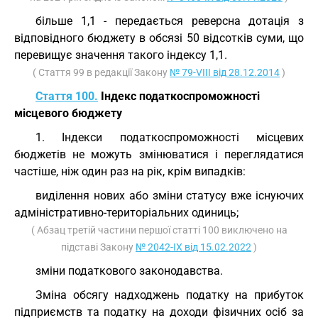
більше 1,1 - передається реверсна дотація з
відповідного бюджету в обсязі 50 відсотків суми, що
перевищує значення такого індексу 1,1.
( Стаття 99 в редакції Закону
№ 79-VIII від 28.12.2014
)
Стаття 100.
Індекс податкоспроможності
місцевого бюджету
1. Індекси податкоспроможності місцевих
бюджетів не можуть змінюватися і переглядатися
частіше, ніж один раз на рік, крім випадків:
виділення нових або зміни статусу вже існуючих
адміністративно-територіальних одиниць;
( Абзац третій частини першої статті 100 виключено на
підставі Закону
№ 2042-IX від 15.02.2022
)
зміни податкового законодавства.
Зміна обсягу надходжень податку на прибуток
підприємств та податку на доходи фізичних осіб за