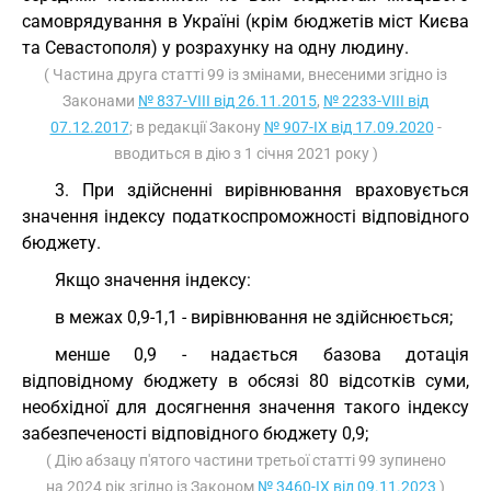
самоврядування в Україні (крім бюджетів міст Києва
та Севастополя) у розрахунку на одну людину.
( Частина друга статті 99 із змінами, внесеними згідно із
Законами
№ 837-VIII від 26.11.2015
,
№ 2233-VIII від
07.12.2017
; в редакції Закону
№ 907-IX від 17.09.2020
-
вводиться в дію з 1 січня 2021 року )
3. При здійсненні вирівнювання враховується
значення індексу податкоспроможності відповідного
бюджету.
Якщо значення індексу:
в межах 0,9-1,1 - вирівнювання не здійснюється;
менше 0,9 - надається базова дотація
відповідному бюджету в обсязі 80 відсотків суми,
необхідної для досягнення значення такого індексу
забезпеченості відповідного бюджету 0,9;
( Дію абзацу п'ятого частини третьої статті 99 зупинено
на 2024 рік згідно із Законом
№ 3460-IX від 09.11.2023
)