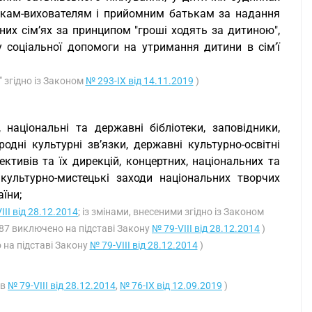
тькам-вихователям і прийомним батькам за надання
них сім’ях за принципом "гроші ходять за дитиною",
 соціальної допомоги на утримання дитини в сім’ї
" згідно із Законом
№ 293-IX від 14.11.2019
)
, національні та державні бібліотеки, заповідники,
одні культурні зв’язки, державні культурно-освітні
ктивів та їх дирекцій, концертних, національних та
культурно-мистецькі заходи національних творчих
їни;
III від 28.12.2014
; із змінами, внесеними згідно із Законом
і 87 виключено на підставі Закону
№ 79-VIII від 28.12.2014
)
о на підставі Закону
№ 79-VIII від 28.12.2014
)
ів
№ 79-VIII від 28.12.2014
,
№ 76-IX від 12.09.2019
)