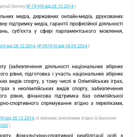
едакції Закону
№ 79-VIII від 28.12.2014
)
альних медіа, державних онлайн-медіа, друкованих
у підтримку медіа, гарантії професійної діяльності
ань, суб’єкта у сфері парламентського мовлення,
III від 28.12.2014
,
№ 3979-IX від 18.09.2024
)
ту (забезпечення діяльності національних збірних
го рівня, підготовка і участь національних збірних
х видів спорту, у тому числі в Олімпійських іграх,
іграх з неолімпійських видів спорту, забезпечення
ого рівня, фінансова підтримка баз олімпійської
рно-спортивного спрямування згідно з переліками,
III від 28.12.2014
; із змінами, внесеними згідно із Законом
2020
)
ту, фізкультурно-спортивної реабілітації осіб з