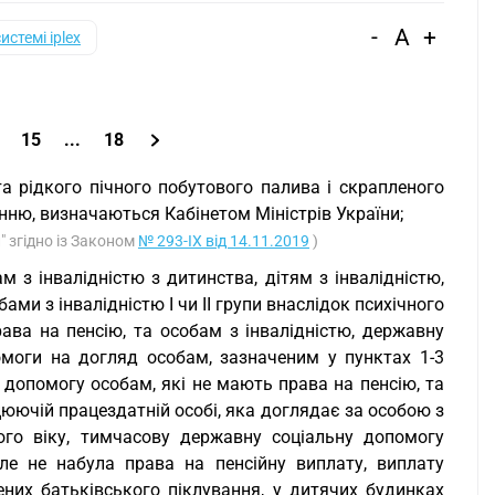
-
A
+
системі iplex
15
...
18
та рідкого пічного побутового палива і скрапленого
енню, визначаються Кабінетом Міністрів України;
" згідно із Законом
№ 293-IX від 14.11.2019
)
м з інвалідністю з дитинства, дітям з інвалідністю,
и з інвалідністю I чи II групи внаслідок психічного
ава на пенсію, та особам з інвалідністю, державну
омоги на догляд особам, зазначеним у пунктах 1-3
допомогу особам, які не мають права на пенсію, та
цюючій працездатній особі, яка доглядає за особою з
ного віку, тимчасову державну соціальну допомогу
але не набула права на пенсійну виплату, виплату
лених батьківського піклування, у дитячих будинках