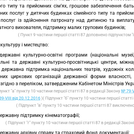
ого типу та прийомних сім’ях, грошове забезпечення ба
ьних послуг у дитячих будинках сімейного типу та прийом
 послуг із здійснення патронату над дитиною та виплату
тного вихователя, підтримку малих групових будинків;
( Пункт 9 частини першої статті 87 доповнено підпунктом "і
 культуру і мистецтво:
державні культурно-освітні програми (національні музеї
льні та державні культурно-просвітницькі центри, міжнар
 державна підтримка національних театрів, художніх коле
них циркових організацій державної форми власності, 
 згідно з переліком, затвердженим Кабінетом Міністрів Укра
пункт "а" пункту 10 частини першої статті 87 в редакції Закону
№ 79-V
9-VIII від 20.12.2016
)( Підпункт "б" пункту 10 частини першої статт
( Підпункт "в" пункту 10 частини першої статті 87 виключен
державну підтримку кінематографії;
( Підпункт "г" пункту 10 частини першої статті 87 в редакції Закон
державну архівну справу та страховий фонд документації;