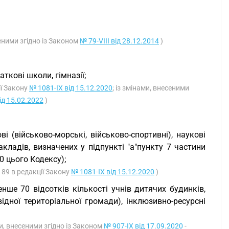
сеними згідно із Законом
№ 79-VIII від 28.12.2014
)
аткові школи, гімназії;
ії Закону
№ 1081-IX від 15.12.2020
; із змінами, внесеними
ід 15.02.2022
)
ві (військово-морські, військово-спортивні), наукові
акладів, визначених у підпункті "а"пункту 7 частини
90 цього Кодексу);
і 89 в редакції Закону
№ 1081-IX від 15.12.2020
)
нше 70 відсотків кількості учнів дитячих будинків,
ідної територіальної громади), інклюзивно-ресурсні
ми, внесеними згідно із Законом
№ 907-IX від 17.09.2020
-