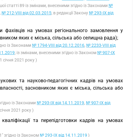
ршої статті 89 із змінами, внесеними згідно із Законами
№
,
№ 212-VIII від 02.03.2015
; в редакції Закону
№ 293-IX від
ки фахівців на умовах регіонального замовлення у
вником яких є міська, сільська або селищна рада);
ідно із Законами
№ 1794-VIII від 20.12.2016
,
№ 2233-VIII від
.11.2019
; із змінами, внесеними згідно із Законом
№ 907-IX
1 січня 2021 року )
наукових та науково-педагогічних кадрів на умовах
власності, засновником яких є міська, сільська або
 згідно із Законами
№ 293-IX від 14.11.2019
,
№ 907-IX від
 січня 2021 року )
 кваліфікації та перепідготовки кадрів на умовах
1" згідно із Законом
№ 293-IX від 14.11.2019
)