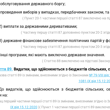
 обслуговування державного боргу;
 проведення виборів у випадках, передбачених законом, та
( Пункт 20-1 частини першої статті 87 виключено на п
2) виплати за державними деривативами;
( Частину першу статті 87 доповнено пунктом 20-2 згід
3) державне фінансове забезпечення політичних партій у ф
( Частину першу статті 87 доповнено пунктом 20-3 згід
 інші програми, які мають виключно державне значення.
( Статтю 88 виключено на підставі Закон
ття 89.
Видатки, що здійснюються з бюджетів сільських, 
азва статті 89 із змінами, внесеними згідно із Законами
№ 79-VIII від
1081-IX від 15.12.2
До видатків, що здійснюються з бюджетів сільських, с
 на:
ац перший частини першої статті 89 із змінами, внесеними згідно із
IX від 15.12.2020
)( Пункт 1 частини першої статті 89 виключе