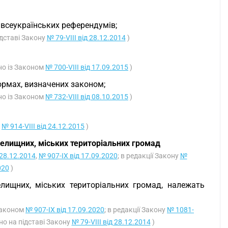
 всеукраїнських референдумів;
ідставі Закону
№ 79-VIII від 28.12.2014
)
но із Законом
№ 700-VIII від 17.09.2015
)
ормах, визначених законом;
но із Законом
№ 732-VIII від 08.10.2015
)
у
№ 914-VIII від 24.12.2015
)
селищних, міських територіальних громад
 28.12.2014
,
№ 907-IX від 17.09.2020
; в редакції Закону
№
020
)
елищних, міських територіальних громад, належать
 Законом
№ 907-IX від 17.09.2020
; в редакції Закону
№ 1081-
но на підставі Закону
№ 79-VIII від 28.12.2014
)