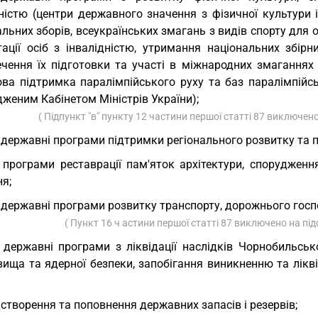
ністю (центри державного значення з фізичної культури і
льних зборів, всеукраїнських змагань з видів спорту для ос
ітації осіб з інвалідністю, утримання національних збір
ечення їх підготовки та участі в міжнародних змаганнях 
ва підтримка паралімпійського руху та баз паралімпійськ
женим Кабінетом Міністрів України);
( Підпункт "в" пункту 12 частини першої статті 87 виключен
 державні програми підтримки регіонального розвитку та п
 програми реставрації пам'яток архітектури, спорудженн
я;
 державні програми розвитку транспорту, дорожнього госпо
( Пункт 16 ч астини першої статті 87 виключено на пі
 державні програми з ліквідації наслідків Чорнобильсь
ища та ядерної безпеки, запобігання виникненню та лікві
 створення та поповнення державних запасів і резервів;