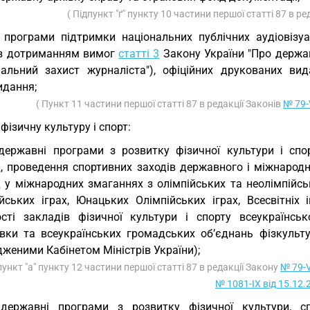
( Підпункт "ґ" пункту 10 частини першої статті 87 в р
 програми підтримки національних публічних аудіовізу
(з дотриманням вимог
статті 3
Закону України "Про державн
іальний захист журналіста"), офіційних друкованих вид
идання;
( Пункт 11 частини першої статті 87 в редакції Законів
№ 79-V
 фізичну культуру і спорт:
державні програми з розвитку фізичної культури і спор
, проведення спортивних заходів державного і міжнародно
у міжнародних змаганнях з олімпійських та неолімпійськи
йських іграх, Юнацьких Олімпійських іграх, Всесвітніх 
ості закладів фізичної культури і спорту всеукраїнськ
овки та всеукраїнських громадських об’єднань фізкульту
женими Кабінетом Міністрів України);
пункт "а" пункту 12 частини першої статті 87 в редакції Закону
№ 79-V
№ 1081-IX від 15.12.
державні програми з розвитку фізичної культури, спор