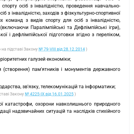
 спорту осіб з інвалідністю, проведення навчально-
іб з інвалідністю, заходів з фізкультурно-спортивної
них команд з видів спорту для осіб з інвалідністю,
(включаючи Паралімпійські та Дефлімпійські ігри),
ої і дефлімпійської підготовки згідно з переліком,
о на підставі Закону
№ 79-VIII від 28.12.2014
)
ріоритетних галузей економіки;
я (створення) пам'ятників і монументів державного
дарства, зв'язку, телекомунікацій та інформатики;
дставі Закону
№ 4225-IX від 16.01.2025
)
кої катастрофи, охорони навколишнього природного
дації надзвичайних ситуацій та наслідків стихійного