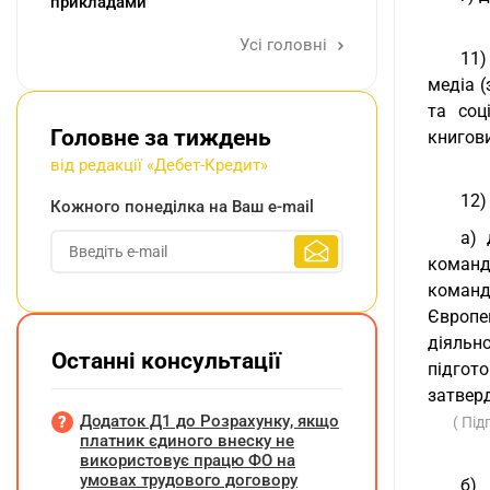
прикладами
Усі головні
11)
медіа 
та соц
Головне за тиждень
книгов
від редакції «Дебет-Кредит»
12)
Кожного понеділка на Ваш e-mail
а) 
команд
команд 
Європе
діяльн
Останні консультації
підгот
затверд
Додаток Д1 до Розрахунку, якщо
( Під
платник єдиного внеску не
використовує працю ФО на
умовах трудового договору
б) 