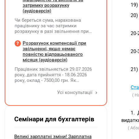
19)
затримку розрахунку
(аудіоверсія)
20)
Чи береться сума, нарахована
працівнику за час затримки
розрахунку в разі звільнення при
20-
обчсиленні середньомісячної
заробітної плати (винагороди), для
Розрахунок компенсації при
розрахунку внеску на підтримку
звільненні, якщо немає
20-
працевлаштування осіб з
повністю відпрацьованого
інвалідністю?
місяця (аудіоверсія)
Працівник звільняється 29.07.2026
21)
року, дата прийняття - 18.06.2026
року, оклад - 7500,00 грн. Як
розрахувати компенсацію трьох
Ста
невикористаних днів відпустки при
Усі консультації
( Н
звільненні?
1. 
Семінари для бухгалтерів
видатки
( Абз
Великі зарплатні зміни! Зарплатна