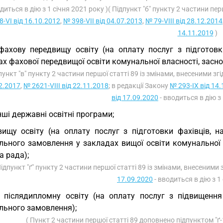
диться в дію з 1 січня 2021 року )( Підпункт "б" пункту 2 частини пе
8-VI від 16.10.2012
,
№ 398-VII від 04.07.2013
,
№ 79-VIII від 28.12.2014
14.11.2019
)
фахову передвищу освіту (на оплату послуг з підготов
х фахової передвищої освіти комунальної власності, засно
пункт "в" пункту 2 частини першої статті 89 із змінами, внесеними зг
2.2017
,
№ 2621-VIII від 22.11.2018
; в редакції Закону
№ 293-IX від 14
від 17.09.2020
- вводиться в дію з 
інші державні освітні програми;
вищу освіту (на оплату послуг з підготовки фахівців, 
ального замовлення у закладах вищої освіти комунальної 
а рада);
Підпункт "ґ" пункту 2 частини першої статті 89 із змінами, внесеними
17.09.2020
- вводиться в дію з 1
) післядипломну освіту (на оплату послуг з підвищення
льного замовлення);
( Пункт 2 частини першої статті 89 доповнено підпунктом "ґ-