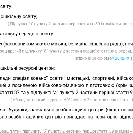
освіту:
дошкільну освіту;
( Підпункт "а" пункту 2 частини першої статті 89 із змінами, вне
загальну середню освіту:
еї (засновником яких є міська, селищна, сільська рада), поч
бзац другий п ідпункту "б" пункту 2 частини першої статті 89 в редакц
згідно із Законом
№ 2042-IX в
шкільні ресурсні центри;
лади спеціалізованої освіти: мистецькі, спортивні, військо
ліцеї з посиленою військово-фізичною підготовкою (крім з
статті 87 та у підпункті "а" пункту 2 частини першої статті 
( Абзац четвертий п ідпункту "б" пункту 2 частини першої статт
ячі будинки, навчально-реабілітаційні центри (якщо не ме
но-реабілітаційних центрів припадає на територію відпов
Абзац п'ятий підпункту "б" пункту 2 частини першої статті 89 із зміна