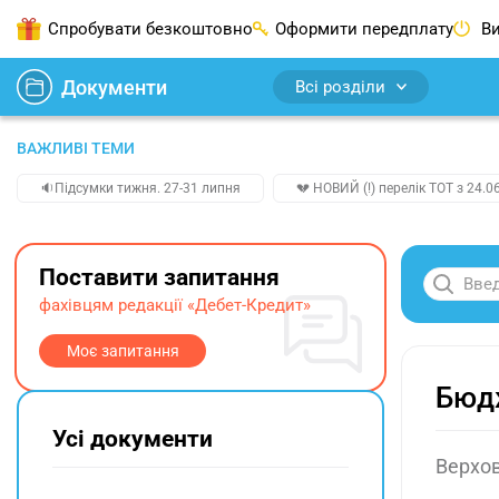
Спробувати безкоштовно
Оформити передплату
Ви
Документи
Всі розділи
ВАЖЛИВІ ТЕМИ
🔉Підсумки тижня. 27-31 липня
💔 НОВИЙ (!) перелік ТОТ з 24.06
Поставити запитання
фахівцям редакції «Дебет-Кредит»
Моє запитання
Бюдж
Усі документи
Верхов