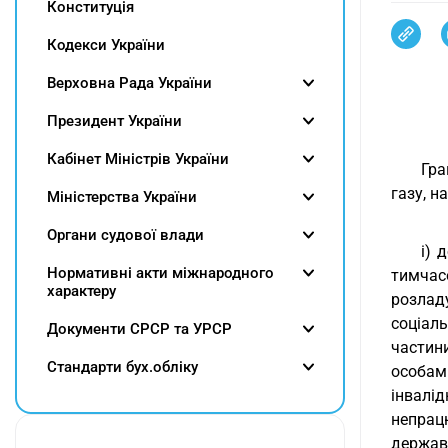
Конституція
Кодекси України
Верховна Рада України
Президент України
Кабінет Міністрів України
Гра
газу, н
Міністерства України
Органи судової влади
і) 
Нормативні акти міжнародного
тимчасо
характеру
розлад
соціал
Документи СРСР та УРСР
частин
Cтандарти бух.обліку
особам 
інвалі
непрац
держав