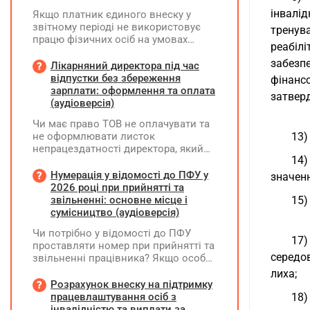
інвалід
Якщо платник єдиного внеску у
звітному періоді не використовує
тренува
працю фізичних осіб на умовах
реабіл
трудового договору (контракту) або
забезп
на інших умовах, передбачених
Лікарняний директора під час
законодавством, Додаток Д1/
відпустки без збереження
фінансо
Додаток ФІЗ-Д1 за відповідний
зарплати: оформлення та оплата
затверд
період не подається
(аудіоверсія)
Чи має право ТОВ не оплачувати та
не оформлювати листок
13)
непрацездатності директора, який
14)
перебуває у відпустці без
збереження заробітної плати під час
Нумерація у відомості до ПФУ у
значенн
призупинення діяльності
2026 році при прийнятті та
підприємства?
звільненні: основне місце і
15)
сумісництво (аудіоверсія)
Чи потрібно у відомості до ПФУ
17)
проставляти номер при прийнятті та
середов
звільненні працівника? Якщо особа
одночасно працювала за основним
лиха;
місцем роботи та за сумісництвом,
Розрахунок внеску на підтримку
чи рахується це як два роботодавці?
працевлаштування осіб з
18)
інвалідністю та виплати за