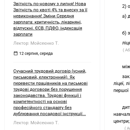
Звітність по-новому з липня! Нова
2) 
Звітність по квоті 4% та внеску за її
невиконання! Зміни Середня
а) 
зарплата: критичність, лікарняні,
відпускні. ЄСВ, ПДФО, індексація
б) 
зарплати
ліц
Лектор: Мойсеєнко Т.
( А
12 серпня, середа
між
Сучасний трудовий договір (усний,
зак
письмовий, електронний). Як
перевести працівників на письмові
ліцеї, 
трудові договори без порушення
першої 
законодавства. Трудові функції і
компетентності на основі
дит
професійного стандарту без
дублювання посадової інструкції...
навчаль
центри;
Лектор: Мойсеєнко Т.
( 