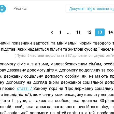
Редакції
Документ підготовлено в
1
...
11
12
13
14
ничні показники вартості та мінімальні норми твердого 
а підставі яких надаються пільги та житлові субсидії насел
( Пункт 9 частини першої статті 87 доповнено підпунктом "и
допомогу сім’ям з дітьми, малозабезпеченим сім’ям, особа
ву державну допомогу дітям, допомогу по догляду за особам
у, державну соціальну допомогу особам, які не мають пр
ьну допомогу на догляд (крім державної соціальної доп
и першої
статті 7
Закону України "Про державну соціальну 
з інвалідністю"), щомісячну компенсаційну виплату непра
дністю I групи, а також за особою, яка досягла 80-річ
юючій особі, яка досягла загального пенсійного віку, 
ної соціальної допомоги на дітей-сиріт та дітей, позбав