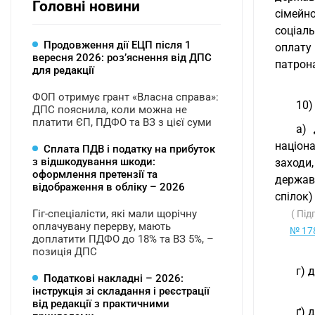
Головні новини
сімейн
соціал
Продовження дії ЕЦП після 1
оплату
вересня 2026: розʼяснення від ДПС
патрона
для редакції
ФОП отримує грант «Власна справа»:
10)
ДПС пояснила, коли можна не
платити ЄП, ПДФО та ВЗ з цієї суми
а) 
націона
Сплата ПДВ і податку на прибуток
з відшкодування шкоди:
заходи,
оформлення претензії та
держав
відображення в обліку – 2026
спілок)
Гіг-спеціалісти, які мали щорічну
( Під
оплачувану перерву, мають
№ 178
доплатити ПДФО до 18% та ВЗ 5%, –
позиція ДПС
г) 
Податкові накладні – 2026:
інструкція зі складання і реєстрації
від редакції з практичними
ґ) 