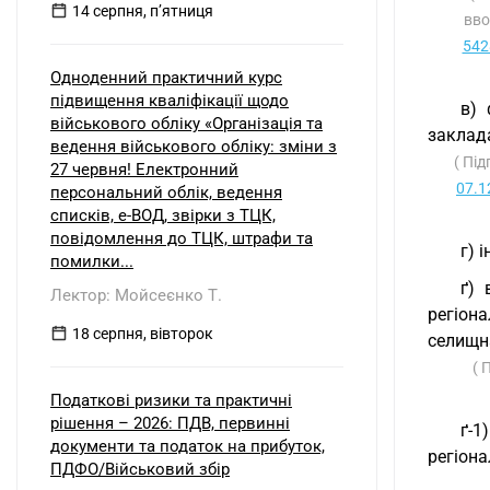
14 серпня, пʼятниця
вво
542
Одноденний практичний курс
підвищення кваліфікації щодо
в) 
військового обліку «Організація та
заклада
ведення військового обліку: зміни з
( Під
27 червня! Електронний
07.1
персональний облік, ведення
списків, е-ВОД, звірки з ТЦК,
повідомлення до ТЦК, штрафи та
г) 
помилки...
ґ) 
Лектор: Мойсеєнко Т.
регіон
18 серпня, вівторок
селищн
( 
Податкові ризики та практичні
рішення – 2026: ПДВ, первинні
ґ-1
документи та податок на прибуток,
регіона
ПДФО/Військовий збір