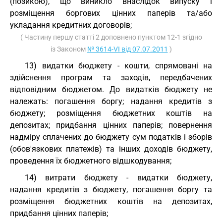
(позикою), що виникло внаслідок випуску і
розміщення боргових цінних паперів та/або
укладання кредитних договорів;
( Частину першу статті 2 доповнено пунктом 12-1 згідно
із Законом
№ 3614-VI від 07.07.2011
)
13) видатки бюджету - кошти, спрямовані на
здійснення програм та заходів, передбачених
відповідним бюджетом. До видатків бюджету не
належать: погашення боргу; надання кредитів з
бюджету; розміщення бюджетних коштів на
депозитах; придбання цінних паперів; повернення
надміру сплачених до бюджету сум податків і зборів
(обов'язкових платежів) та інших доходів бюджету,
проведення їх бюджетного відшкодування;
14) витрати бюджету - видатки бюджету,
надання кредитів з бюджету, погашення боргу та
розміщення бюджетних коштів на депозитах,
придбання цінних паперів;