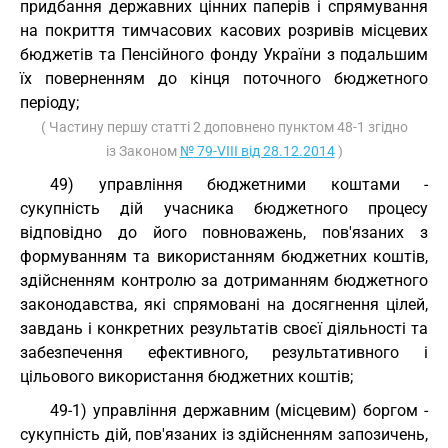
придбання державних цінних паперів і спрямування
на покриття тимчасових касових розривів місцевих
бюджетів та Пенсійного фонду України з подальшим
їх поверненням до кінця поточного бюджетного
періоду;
( Частину першу статті 2 доповнено пунктом 48-1 згідно
із Законом
№ 79-VIII від 28.12.2014
)
49) управління бюджетними коштами -
сукупність дій учасника бюджетного процесу
відповідно до його повноважень, пов'язаних з
формуванням та використанням бюджетних коштів,
здійсненням контролю за дотриманням бюджетного
законодавства, які спрямовані на досягнення цілей,
завдань і конкретних результатів своєї діяльності та
забезпечення ефективного, результативного і
цільового використання бюджетних коштів;
49-1) управління державним (місцевим) боргом -
сукупність дій, пов'язаних із здійсненням запозичень,