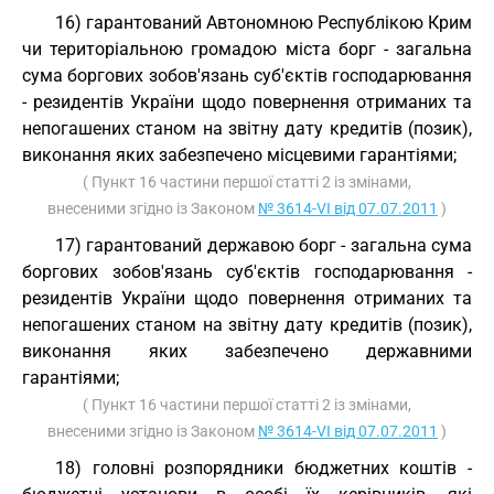
16) гарантований Автономною Республікою Крим
чи територіальною громадою міста борг - загальна
сума боргових зобов'язань суб'єктів господарювання
- резидентів України щодо повернення отриманих та
непогашених станом на звітну дату кредитів (позик),
виконання яких забезпечено місцевими гарантіями;
( Пункт 16 частини першої статті 2 із змінами,
внесеними згідно із Законом
№ 3614-VI від 07.07.2011
)
17) гарантований державою борг - загальна сума
боргових зобов'язань суб'єктів господарювання -
резидентів України щодо повернення отриманих та
непогашених станом на звітну дату кредитів (позик),
виконання яких забезпечено державними
гарантіями;
( Пункт 16 частини першої статті 2 із змінами,
внесеними згідно із Законом
№ 3614-VI від 07.07.2011
)
18) головні розпорядники бюджетних коштів -