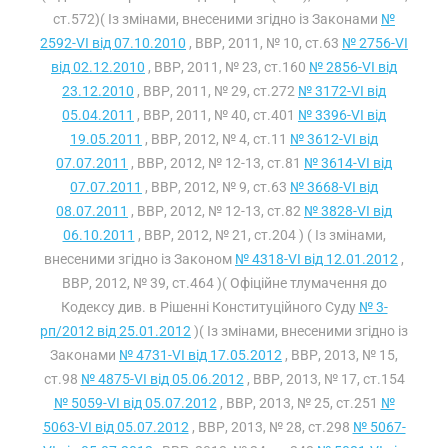
ст.572)( Із змінами, внесеними згідно із Законами
№
2592-VI від 07.10.2010
, ВВР, 2011, № 10, ст.63
№ 2756-VI
від 02.12.2010
, ВВР, 2011, № 23, ст.160
№ 2856-VI від
23.12.2010
, ВВР, 2011, № 29, ст.272
№ 3172-VI від
05.04.2011
, ВВР, 2011, № 40, ст.401
№ 3396-VI від
19.05.2011
, ВВР, 2012, № 4, ст.11
№ 3612-VI від
07.07.2011
, ВВР, 2012, № 12-13, ст.81
№ 3614-VI від
07.07.2011
, ВВР, 2012, № 9, ст.63
№ 3668-VI від
08.07.2011
, ВВР, 2012, № 12-13, ст.82
№ 3828-VI від
06.10.2011
, ВВР, 2012, № 21, ст.204 ) ( Із змінами,
внесеними згідно із Законом
№ 4318-VI від 12.01.2012
,
ВВР, 2012, № 39, ст.464 )( Офіційне тлумачення до
Кодексу див. в Рішенні Конституційного Суду
№ 3-
рп/2012 від 25.01.2012
)( Із змінами, внесеними згідно із
Законами
№ 4731-VI від 17.05.2012
, ВВР, 2013, № 15,
ст.98
№ 4875-VI від 05.06.2012
, ВВР, 2013, № 17, ст.154
№ 5059-VI від 05.07.2012
, ВВР, 2013, № 25, ст.251
№
5063-VI від 05.07.2012
, ВВР, 2013, № 28, ст.298
№ 5067-