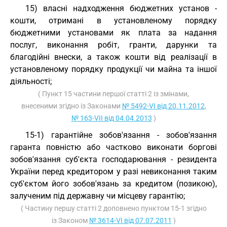
15) власні надходження бюджетних установ -
кошти, отримані в установленому порядку
бюджетними установами як плата за надання
послуг, виконання робіт, гранти, дарунки та
благодійні внески, а також кошти від реалізації в
установленому порядку продукції чи майна та іншої
діяльності;
( Пункт 15 частини першої статті 2 із змінами,
внесеними згідно із Законами
№ 5492-VI від 20.11.2012
,
№ 163-VII від 04.04.2013
)
15-1) гарантійне зобов'язання - зобов'язання
гаранта повністю або частково виконати боргові
зобов'язання суб'єкта господарювання - резидента
України перед кредитором у разі невиконання таким
суб'єктом його зобов'язань за кредитом (позикою),
залученим під державну чи місцеву гарантію;
( Частину першу статті 2 доповнено пунктом 15-1 згідно
із Законом
№ 3614-VI від 07.07.2011
)