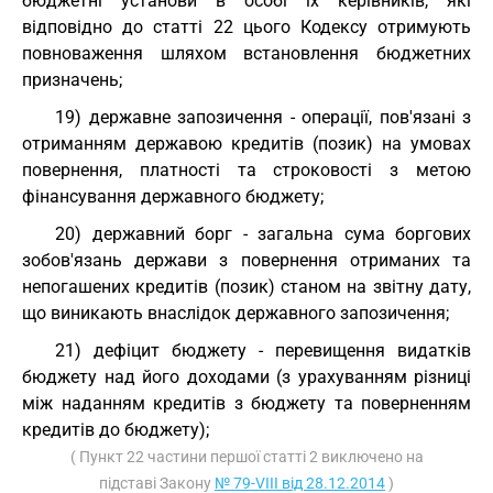
бюджетні установи в особі їх керівників, які
відповідно до статті 22 цього Кодексу отримують
повноваження шляхом встановлення бюджетних
призначень;
19) державне запозичення - операції, пов'язані з
отриманням державою кредитів (позик) на умовах
повернення, платності та строковості з метою
фінансування державного бюджету;
20) державний борг - загальна сума боргових
зобов'язань держави з повернення отриманих та
непогашених кредитів (позик) станом на звітну дату,
що виникають внаслідок державного запозичення;
21) дефіцит бюджету - перевищення видатків
бюджету над його доходами (з урахуванням різниці
між наданням кредитів з бюджету та поверненням
кредитів до бюджету);
( Пункт 22 частини першої статті 2 виключено на
підставі Закону
№ 79-VIII від 28.12.2014
)