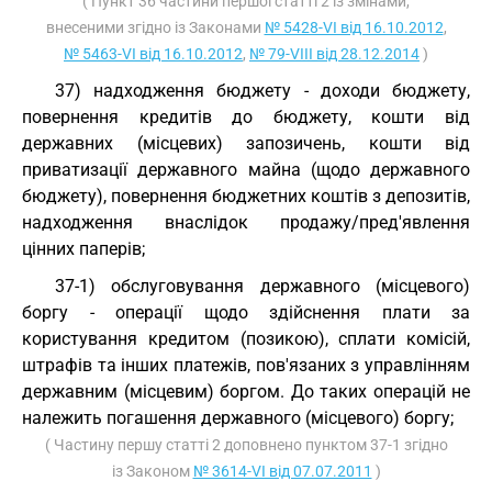
( Пункт 36 частини першої статті 2 із змінами,
внесеними згідно із Законами
№ 5428-VI від 16.10.2012
,
№ 5463-VI від 16.10.2012
,
№ 79-VIII від 28.12.2014
)
37) надходження бюджету - доходи бюджету,
повернення кредитів до бюджету, кошти від
державних (місцевих) запозичень, кошти від
приватизації державного майна (щодо державного
бюджету), повернення бюджетних коштів з депозитів,
надходження внаслідок продажу/пред'явлення
цінних паперів;
37-1) обслуговування державного (місцевого)
боргу - операції щодо здійснення плати за
користування кредитом (позикою), сплати комісій,
штрафів та інших платежів, пов'язаних з управлінням
державним (місцевим) боргом. До таких операцій не
належить погашення державного (місцевого) боргу;
( Частину першу статті 2 доповнено пунктом 37-1 згідно
із Законом
№ 3614-VI від 07.07.2011
)