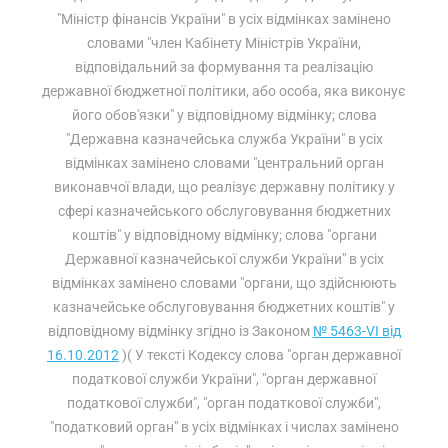
"Міністр фінансів України" в усіх відмінках замінено
словами "член Кабінету Міністрів України,
відповідальний за формування та реалізацію
державної бюджетної політики, або особа, яка виконує
його обов'язки" у відповідному відмінку; слова
"Державна казначейська служба України" в усіх
відмінках замінено словами "центральний орган
виконавчої влади, що реалізує державну політику у
сфері казначейського обслуговування бюджетних
коштів" у відповідному відмінку; слова "органи
Державної казначейської служби України" в усіх
відмінках замінено словами "органи, що здійснюють
казначейське обслуговування бюджетних коштів" у
відповідному відмінку згідно із Законом
№ 5463-VI від
16.10.2012
)( У тексті Кодексу слова "орган державної
податкової служби України", "орган державної
податкової служби", "орган податкової служби",
"податковий орган" в усіх відмінках і числах замінено