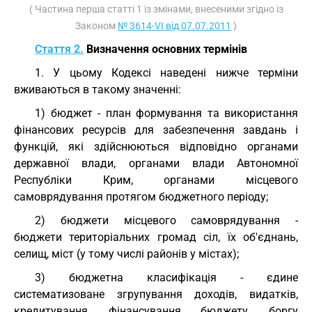
( Частина перша статті 1 із змінами, внесеними згідно із
Законом
№ 3614-VI від 07.07.2011
)
Стаття 2.
Визначення основних термінів
1. У цьому Кодексі наведені нижче терміни
вживаються в такому значенні:
1) бюджет - план формування та використання
фінансових ресурсів для забезпечення завдань і
функцій, які здійснюються відповідно органами
державної влади, органами влади Автономної
Республіки Крим, органами місцевого
самоврядування протягом бюджетного періоду;
2) бюджети місцевого самоврядування -
бюджети територіальних громад сіл, їх об'єднань,
селищ, міст (у тому числі районів у містах);
3) бюджетна класифікація - єдине
систематизоване згрупування доходів, видатків,
кредитування, фінансування бюджету, боргу