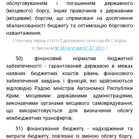
обслуговуванням і погашенням державного
(місцевого) боргу, інших правочинів з державним
(місцевим) боргом, що спрямовані на досягнення
збалансованості бюджету та оптимізацію боргового
навантаження;
( Частину першу статті 2 доповнено пунктом 49-1 згідно
із Законом
№ 3614-VI від 07.07.2011
)
50) фінансовий норматив бюджетної
забезпеченості - гарантований державою в межах
наявних бюджетних коштів рівень фінансового
забезпечення завдань і функцій, які здійснюються
відповідно Радою міністрів Автономної Республіки
Крим, місцевими державними адміністраціями,
виконавчими органами місцевого самоврядування,
що використовується для визначення обсягу
міжбюджетних трансфертів;
51) фінансування бюджету - надходження та
витрати бюджету, пов'язані із зміною обсягу боргу,