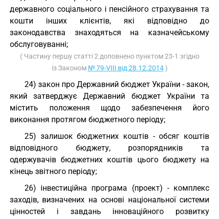
державного соціального і пенсійного страхування та
кошти інших клієнтів, які відповідно до
законодавства знаходяться на казначейському
обслуговуванні;
( Частину першу статті 2 доповнено пунктом 23-1 згідно
із Законом
№ 79-VIII від 28.12.2014
)
24) закон про Державний бюджет України - закон,
який затверджує Державний бюджет України та
містить положення щодо забезпечення його
виконання протягом бюджетного періоду;
25) залишок бюджетних коштів - обсяг коштів
відповідного бюджету, розпорядників та
одержувачів бюджетних коштів цього бюджету на
кінець звітного періоду;
26) інвестиційна програма (проект) - комплекс
заходів, визначених на основі національної системи
цінностей і завдань інноваційного розвитку