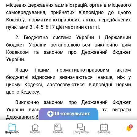
місцевих державних адміністрацій, органів місцевого
самоврядування, прийнятих відповідно до цього
Кодексу, нормативно-правових актів, передбачених
пунктами 3 , 4, 5, 6 і 7 цієї частини статті.
2. Бюджетна система України і Державний
бюджет України встановлюються виключно цим
Кодексом та законом про Державний бюджет
України.
Якщо іншим нормативно-правовим актом
бюджетні відносини визначаються інакше, ніж у
цьому Кодексі, застосовуються відповідні норми
цього Кодексу.
Виключно законом про Державний бюджет
України визначаються надходження та витрати
ШІ-консультант
Державного бюджету України.
3. Якщо на ратифікацію подається міжнародний
0
Документи
Головна
Новини
Консультації
Календар
Сервіси
договір України, виконання якого потребує