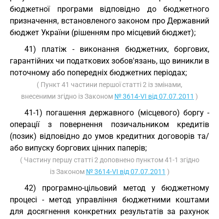
бюджетної програми відповідно до бюджетного
призначення, встановленого законом про Державний
бюджет України (рішенням про місцевий бюджет);
41) платіж - виконання бюджетних, боргових,
гарантійних чи податкових зобов'язань, що виникли в
поточному або попередніх бюджетних періодах;
( Пункт 41 частини першої статті 2 із змінами,
внесеними згідно із Законом
№ 3614-VI від 07.07.2011
)
41-1) погашення державного (місцевого) боргу -
операції з повернення позичальником кредитів
(позик) відповідно до умов кредитних договорів та/
або випуску боргових цінних паперів;
( Частину першу статті 2 доповнено пунктом 41-1 згідно
із Законом
№ 3614-VI від 07.07.2011
)
42) програмно-цільовий метод у бюджетному
процесі - метод управління бюджетними коштами
для досягнення конкретних результатів за рахунок