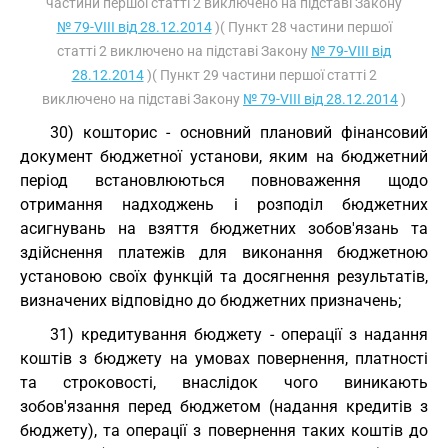
частини першої статті 2 виключено на підставі Закону
№ 79-VIII від 28.12.2014
)( Пункт 28 частини першої
статті 2 виключено на підставі Закону
№ 79-VIII від
28.12.2014
)( Пункт 29 частини першої статті 2
виключено на підставі Закону
№ 79-VIII від 28.12.2014
)
30) кошторис - основний плановий фінансовий
документ бюджетної установи, яким на бюджетний
період встановлюються повноваження щодо
отримання надходжень і розподіл бюджетних
асигнувань на взяття бюджетних зобов'язань та
здійснення платежів для виконання бюджетною
установою своїх функцій та досягнення результатів,
визначених відповідно до бюджетних призначень;
31) кредитування бюджету - операції з надання
коштів з бюджету на умовах повернення, платності
та строковості, внаслідок чого виникають
зобов'язання перед бюджетом (надання кредитів з
бюджету), та операції з повернення таких коштів до