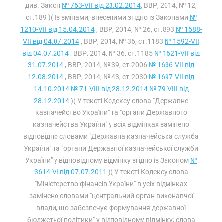
див. Закон
№ 763-VII від 23.02.2014
, ВВР, 2014, № 12,
ст.189 )( Із змінами, внесеними згідно із Законами
№
1210-VII від 15.04.2014
, ВВР, 2014, № 26, ст.893
№ 1588-
VII від 04.07.2014
, ВВР, 2014, № 36, ст.1183
№ 1592-VII
від 04.07.2014
, ВВР, 2014, № 36, ст.1185
№ 1621-VII від
31.07.2014
, ВВР, 2014, № 39, ст.2006
№ 1636-VII від
12.08.2014
, ВВР, 2014, № 43, ст.2030
№ 1697-VII від
14.10.2014
№ 71-VIII від 28.12.2014
№ 79-VIII від
28.12.2014
)( У тексті Кодексу слова "Державне
казначейство України" та "органи Державного
казначейства України" у всіх відмінках замінено
відповідно словами "Державна казначейська служба
України" та "органи Державної казначейської служби
України" у відповідному відмінку згідно із Законом
№
3614-VI від 07.07.2011
)( У тексті Кодексу слова
"Міністерство фінансів України" в усіх відмінках
замінено словами "центральний орган виконавчої
влади, що забезпечує формування державної
бюджетної політики" у відповідному відмінку; слова