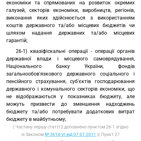
економіки та спрямованих на розвиток окремих
галузей, секторів економіки, виробництв, регіонів,
виконання яких здійснюється з використанням
коштів державного та/або місцевих бюджетів чи
шляхом надання державних та/або місцевих
гарантій;
26-1) квазіфіскальні операції - операції органів
державної влади і місцевого самоврядування,
Національного банку України, фондів
загальнообов'язкового державного соціального і
пенсійного страхування, суб'єктів господарювання
державного і комунального секторів економіки, що
не відображаються у показниках бюджету, але
можуть призвести до зменшення надходжень
бюджету та/або потребувати додаткових витрат
бюджету в майбутньому;
( Частину першу статті 2 доповнено пунктом 26-1 згідно
із Законом
№ 3614-VI від 07.07.2011
)( Пункт 27