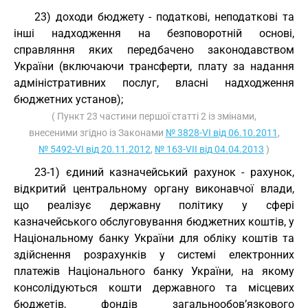
23) доходи бюджету - податкові, неподаткові та
інші надходження на безповоротній основі,
справляння яких передбачено законодавством
України (включаючи трансферти, плату за надання
адміністративних послуг, власні надходження
бюджетних установ);
( Пункт 23 частини першої статті 2 із змінами,
внесеними згідно із Законами
№ 3828-VI від 06.10.2011
,
№ 5492-VI від 20.11.2012
,
№ 163-VII від 04.04.2013
)
23-1) єдиний казначейський рахунок - рахунок,
відкритий центральному органу виконавчої влади,
що реалізує державну політику у сфері
казначейського обслуговування бюджетних коштів, у
Національному банку України для обліку коштів та
здійснення розрахунків у системі електронних
платежів Національного банку України, на якому
консолідуються кошти державного та місцевих
бюджетів, фондів загальнообов’язкового