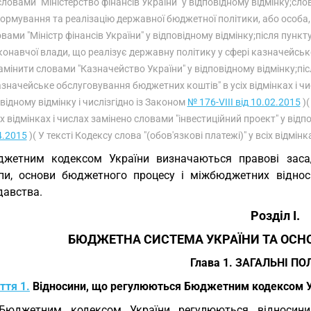
словами "Міністерство фінансів України" у відповідному відмінку;слов
ормування та реалізацію державної бюджетної політики, або особа, я
вами "Міністр фінансів України" у відповідному відмінку;після пункт
конавчої влади, що реалізує державну політику у сфері казначейськ
амінити словами "Казначейство України" у відповідному відмінку;піс
значейське обслуговування бюджетних коштів" в усіх відмінках і ч
відному відмінку і числізгідно із Законом
№ 176-VIII від 10.02.2015
)(
іх відмінках і числах замінено словами "інвестиційний проект" у відпо
4.2015
)( У тексті Кодексу слова "(обов'язкові платежі)" у всіх відмі
жетним кодексом України визначаються правові засад
пи, основи бюджетного процесу і міжбюджетних віднос
давства.
Розділ I.
БЮДЖЕТНА СИСТЕМА УКРАЇНИ ТА ОСН
Глава 1. ЗАГАЛЬНІ П
ття 1.
Відносини, що регулюються Бюджетним кодексом У
 Бюджетним кодексом України регулюються відносини