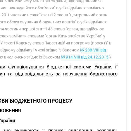
а "член Кабінету Міністрів України, відповідальний за
ка виконує його обов'язки" в усіх відмінках замінено
у 23-1 частини першої статті 2 слова "центральний орган
ого обслуговування бюджетних коштів" в усіх відмінках
ля частини першої статті 43 слова "орган, що здійснює
ислах замінити словами "орган Казначейства України" у
 У тексті Кодексу слова "інвестиційна програма (проект)" в
відному відмінку і числі згідно із Законом
№ 288-VIII від
нках виключено згідно із Законом
№ 914-VIII від 24.12.2015
)
и функціонування бюджетної системи України, її
ин та відповідальність за порушення бюджетного
ОВИ БЮДЖЕТНОГО ПРОЦЕСУ
ОЛОЖЕННЯ
країни
, що виникають у процесі складання, розгляду,