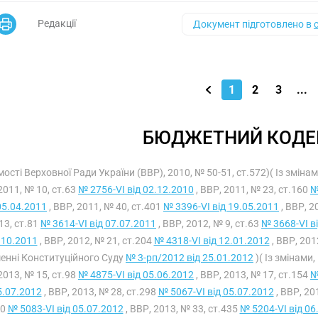
Редакції
Документ підготовлено в
1
2
3
...
БЮДЖЕТНИЙ КОДЕК
мості Верховної Ради України (ВВР), 2010, № 50-51, ст.572)( Із змін
2011, № 10, ст.63
№ 2756-VI від 02.12.2010
, ВВР, 2011, № 23, ст.160
№
05.04.2011
, ВВР, 2011, № 40, ст.401
№ 3396-VI від 19.05.2011
, ВВР, 2
13, ст.81
№ 3614-VI від 07.07.2011
, ВВР, 2012, № 9, ст.63
№ 3668-VI в
.10.2011
, ВВР, 2012, № 21, ст.204
№ 4318-VI від 12.01.2012
, ВВР, 201
енні Конституційного Суду
№ 3-рп/2012 від 25.01.2012
)( Із змінами
2013, № 15, ст.98
№ 4875-VI від 05.06.2012
, ВВР, 2013, № 17, ст.154
№
5.07.2012
, ВВР, 2013, № 28, ст.298
№ 5067-VI від 05.07.2012
, ВВР, 20
40
№ 5083-VI від 05.07.2012
, ВВР, 2013, № 33, ст.435
№ 5204-VI від 06