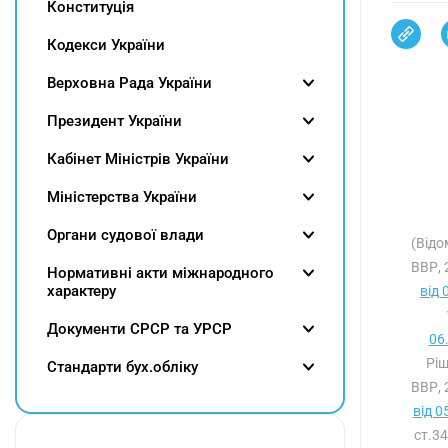
Конституція
Кодекси України
Верховна Рада України
Президент України
Кабінет Міністрів України
Міністерства України
Органи судової влади
(Відо
ВВР, 
Нормативні акти міжнародного
характеру
від 
Документи СРСР та УРСР
06
Ріш
Cтандарти бух.обліку
ВВР, 
від 0
ст.3