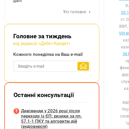
далі
8
Усі головні
20.
ст.
ВВР, 
VIII 
Головне за тиждень
каз
від редакції «Дебет-Кредит»
казн
361
Кожного понеділка на Ваш e-mail
о
фіна
дер
служ
ка
Останні консультації
від
Укр
Дивіденди у 2026 році після
переходу із ЄП: ризики за пп.
слов
57.1-1 ПКУ та алгоритм дій
"
(аудіоверсія)