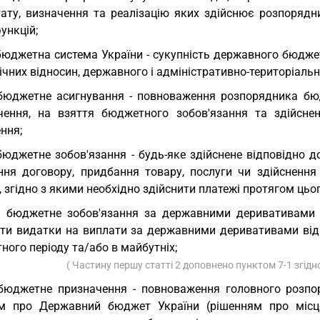
тату, визначення та реалізацію яких здійснює розпоряд
ункцій;
бюджетна система України - сукупність державного бюдже
чних відносин, державного і адміністративно-територіальн
бюджетне асигнування - повноваження розпорядника бю
чення, на взяття бюджетного зобов'язання та здійсненн
ння;
бюджетне зобов'язання - будь-яке здійснене відповідно
ння договору, придбання товару, послуги чи здійснення
, згідно з якими необхідно здійснити платежі протягом цьо
) бюджетне зобов'язання за державними деривативами -
ити видатки на виплати за державними деривативами від
ого періоду та/або в майбутніх;
( Частину першу статті 2 доповнено пунктом 7-1 згідн
бюджетне призначення - повноваження головного розпо
м про Державний бюджет України (рішенням про місцев