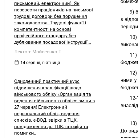
обмеже
письмовий, електронний). Як
перевести працівників на письмові
9) 
трудові договори без порушення
з відп
законодавства. Трудові функції і
періоди
компетентності на основі
професійного стандарту без
10)
дублювання посадової інструкції...
викона
Лектор: Мойсеєнко Т.
11)
бюджет
14 серпня, пʼятниця
12)
ними у
Одноденний практичний курс
бюджет
підвищення кваліфікації щодо
військового обліку «Організація та
12-
ведення військового обліку: зміни з
внаслід
27 червня! Електронний
персональний облік, ведення
списків, е-ВОД, звірки з ТЦК,
13)
повідомлення до ТЦК, штрафи та
До вид
помилки...