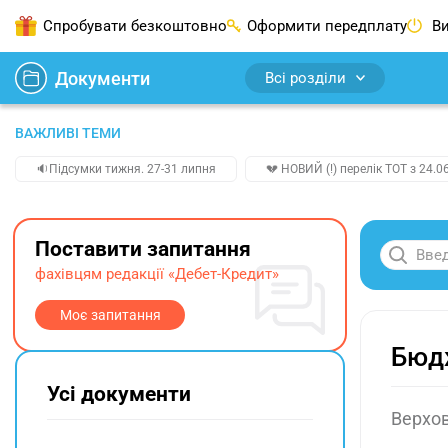
Спробувати безкоштовно
Оформити передплату
Ви
Документи
Всі розділи
ВАЖЛИВІ ТЕМИ
🔉Підсумки тижня. 27-31 липня
💔 НОВИЙ (!) перелік ТОТ з 24.06
Поставити запитання
фахівцям редакції «Дебет-Кредит»
Моє запитання
Бюдж
Усі документи
Верхов