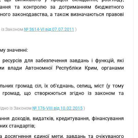
онання та контролю за дотриманням бюджетного
тного законодавства, а також визначаються правові
о із Законом
№ 3614-VI від 07.07.2011
)
му значенні:
ресурсів для забезпечення завдань і функцій, які
ми влади Автономної Республіки Крим, органами
них громад сіл, їх об'єднань, селищ, міст (у тому
их громад, що створюються згідно із законом та
гідно із Законом
№ 176-VIII від 10.02.2015
)
ння доходів, видатків, кредитування, фінансування
них стандартів;
а досягнення єдиної мети, завдань та очікуваного