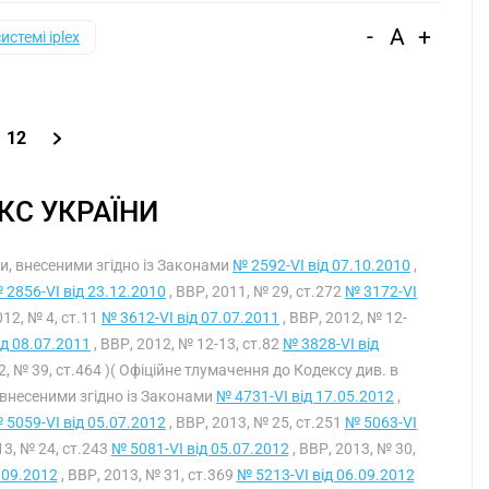
-
A
+
системі iplex
12
С УКРАЇНИ
ами, внесеними згідно із Законами
№ 2592-VI від 07.10.2010
,
 2856-VI від 23.12.2010
, ВВР, 2011, № 29, ст.272
№ 3172-VI
012, № 4, ст.11
№ 3612-VI від 07.07.2011
, ВВР, 2012, № 12-
ід 08.07.2011
, ВВР, 2012, № 12-13, ст.82
№ 3828-VI від
2, № 39, ст.464 )( Офіційне тлумачення до Кодексу див. в
, внесеними згідно із Законами
№ 4731-VI від 17.05.2012
,
 5059-VI від 05.07.2012
, ВВР, 2013, № 25, ст.251
№ 5063-VI
13, № 24, ст.243
№ 5081-VI від 05.07.2012
, ВВР, 2013, № 30,
.09.2012
, ВВР, 2013, № 31, ст.369
№ 5213-VI від 06.09.2012