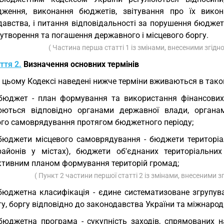
дження, виконання бюджетів, звітування про їх вик
давства, і питання відповідальності за порушення бюдже
утворення та погашення державного і місцевого боргу.
( Частина перша статті 1 із змінами, внесеними згідн
ття 2.
Визначення основних термінів
У цьому Кодексі наведені нижче терміни вживаються в тако
бюджет - план формування та використання фінансових 
юються відповідно органами державної влади, органа
ого самоврядування протягом бюджетного періоду;
бюджети місцевого самоврядування - бюджети територіаль
районів у містах), бюджети об'єднаних територіальн
ктивним планом формування територій громад;
( Пункт 2 частини першої статті 2 із змінами, внесеними з
бюджетна класифікація - єдине систематизоване згрупува
, боргу відповідно до законодавства України та міжнарод
бюджетна програма - сукупність заходів, спрямованих н