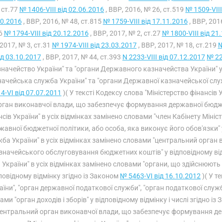
, ст.77
№ 1406-VIII від 02.06.2016
, ВВР, 2016, № 26, ст.519
№ 1509-VIII
10.2016
, ВВР, 2016, № 48, ст.815
№ 1759-VIII від 17.11.2016
, ВВР, 201
26
№ 1794-VIII від 20.12.2016
, ВВР, 2017, № 2, ст.27
№ 1800-VIII від 21
2017, № 3, ст.31
№ 1974-VIII від 23.03.2017
, ВВР, 2017, № 18, ст.219
№
від 03.10.2017
, ВВР, 2017, № 44, ст.393
N 2233-VIII від 07.12.2017
№ 22
начейство України" та "органи Державного казначейства України" у
ачейська служба України" та "органи Державної казначейської служ
4-VI від 07.07.2011
)( У тексті Кодексу слова "Міністерство фінансів
рган виконавчої влади, що забезпечує формування державної бюджетн
нсів України" в усіх відмінках замінено словами "член Кабінету Міні
жавної бюджетної політики, або особа, яка виконує його обов'язки"
ба України" в усіх відмінках замінено словами "центральний орган 
значейського обслуговування бюджетних коштів" у відповідному ві
України" в усіх відмінках замінено словами "органи, що здійснюю
повідному відмінку згідно із Законом
№ 5463-VI від 16.10.2012
)( У т
аїни", "орган державної податкової служби", "орган податкової служби
ами "орган доходів і зборів" у відповідному відмінку і числі згідно і
центральний орган виконавчої влади, що забезпечує формування дер