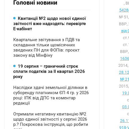
Головні новини
, 
5428-
№ 51,
Квитанції №2 щодо нової єдиної
звітності вже надходять: перевірте
ВВР, 
Е-кабінет
від 
ст.
Квартальне звітування з ПДВ та
складання тільки щомісячних
ст.
зведених ПН для ФОПів: проєкт
ВВР,
закону від Мінфіну
1636
2014,
19 серпня – граничний строк
сплати податків за ІI квартал 2026
28.1
року
№ 21
2015,
Наслідки здачі земельної ділянки в
суборенду платником ЄП 4 гр. у 2026
19.
році: ІПК від ДПС та коментар
редакції
03.
Отримали негативну квитанцію №2
щодо єдиної звітності у серпні 2026
26.1
р.? Покрокова інструкція, що робити
918-V