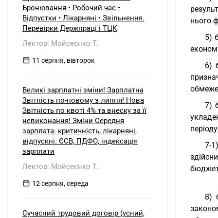
Бронювання • Робочий час •
резуль
Відпустки • Лікарняні • Звільнення.
нього ф
Перевірки Держпраці і ТЦК
5) 
Лектор: Мойсеєнко Т.
економі
11 серпня, вівторок
6) 
призна
обмеже
Великі зарплатні зміни! Зарплатна
Звітність по-новому з липня! Нова
7) 
Звітність по квоті 4% та внеску за її
укладе
невиконання! Зміни Середня
періоду
зарплата: критичність, лікарняні,
відпускні. ЄСВ, ПДФО, індексація
7-1
зарплати
здійсн
Лектор: Мойсеєнко Т.
бюджетн
12 серпня, середа
8) 
законо
Сучасний трудовий договір (усний,