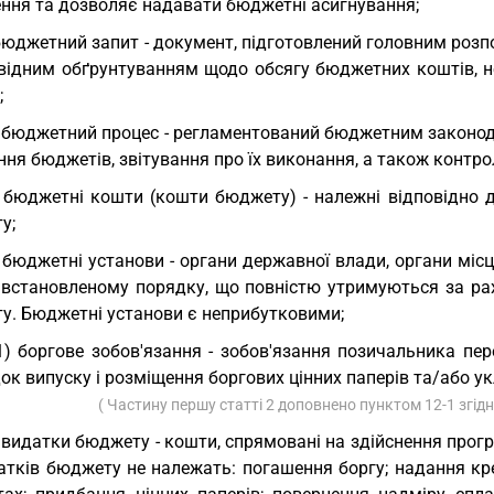
ння та дозволяє надавати бюджетні асигнування;
бюджетний запит - документ, підготовлений головним роз
овідним обґрунтуванням щодо обсягу бюджетних коштів, не
;
 бюджетний процес - регламентований бюджетним законод
ння бюджетів, звітування про їх виконання, а також конт
 бюджетні кошти (кошти бюджету) - належні відповідно
у;
 бюджетні установи - органи державної влади, органи місц
 встановленому порядку, що повністю утримуються за ра
у. Бюджетні установи є неприбутковими;
1) боргове зобов'язання - зобов'язання позичальника п
ок випуску і розміщення боргових цінних паперів та/або у
( Частину першу статті 2 доповнено пунктом 12-1 згід
 видатки бюджету - кошти, спрямовані на здійснення прог
атків бюджету не належать: погашення боргу; надання кр