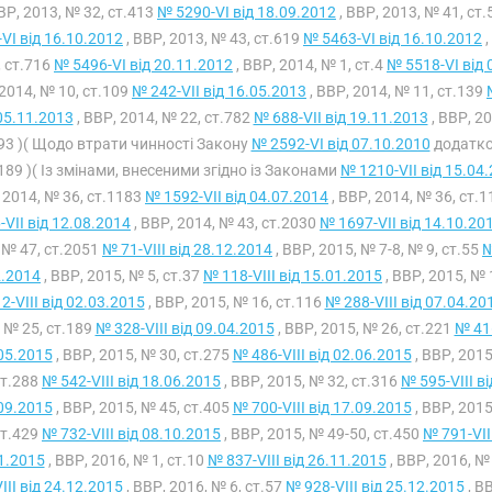
ВВР, 2013, № 32, ст.413
№ 5290-VI від 18.09.2012
, ВВР, 2013, № 41, ст
VI від 16.10.2012
, ВВР, 2013, № 43, ст.619
№ 5463-VI від 16.10.2012
,
 ст.716
№ 5496-VI від 20.11.2012
, ВВР, 2014, № 1, ст.4
№ 5518-VI від 
2014, № 10, ст.109
№ 242-VII від 16.05.2013
, ВВР, 2014, № 11, ст.139
05.11.2013
, ВВР, 2014, № 22, ст.782
№ 688-VII від 19.11.2013
, ВВР, 2
93 )( Щодо втрати чинності Закону
№ 2592-VI від 07.10.2010
додатко
189 )( Із змінами, внесеними згідно із Законами
№ 1210-VII від 15.04
 2014, № 36, ст.1183
№ 1592-VII від 04.07.2014
, ВВР, 2014, № 36, ст.
-VII від 12.08.2014
, ВВР, 2014, № 43, ст.2030
№ 1697-VII від 14.10.20
 № 47, ст.2051
№ 71-VIII від 28.12.2014
, ВВР, 2015, № 7-8, № 9, ст.55
№
2.2014
, ВВР, 2015, № 5, ст.37
№ 118-VIII від 15.01.2015
, ВВР, 2015, № 
2-VIII від 02.03.2015
, ВВР, 2015, № 16, ст.116
№ 288-VIII від 07.04.20
 № 25, ст.189
№ 328-VIII від 09.04.2015
, ВВР, 2015, № 26, ст.221
№ 416
05.2015
, ВВР, 2015, № 30, ст.275
№ 486-VIII від 02.06.2015
, ВВР, 2015
ст.288
№ 542-VIII від 18.06.2015
, ВВР, 2015, № 32, ст.316
№ 595-VIII в
09.2015
, ВВР, 2015, № 45, ст.405
№ 700-VIII від 17.09.2015
, ВВР, 2015
ст.429
№ 732-VIII від 08.10.2015
, ВВР, 2015, № 49-50, ст.450
№ 791-VII
1.2015
, ВВР, 2016, № 1, ст.10
№ 837-VIII від 26.11.2015
, ВВР, 2016, №
III від 24.12.2015
, ВВР, 2016, № 6, ст.57
№ 928-VIII від 25.12.2015
, В