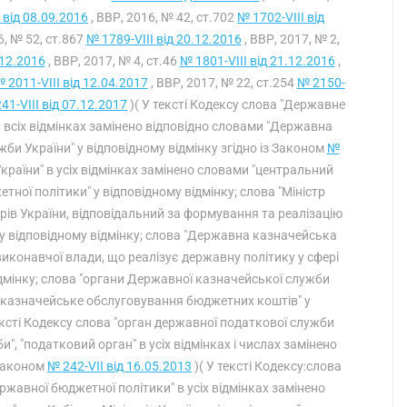
 від 08.09.2016
, ВВР, 2016, № 42, ст.702
№ 1702-VIII від
6, № 52, ст.867
№ 1789-VIII від 20.12.2016
, ВВР, 2017, № 2,
.12.2016
, ВВР, 2017, № 4, ст.46
№ 1801-VIII від 21.12.2016
,
 2011-VIII від 12.04.2017
, ВВР, 2017, № 22, ст.254
№ 2150-
41-VIII від 07.12.2017
)( У тексті Кодексу слова "Державне
 всіх відмінках замінено відповідно словами "Державна
би України" у відповідному відмінку згідно із Законом
№
 України" в усіх відмінках замінено словами "центральний
ої політики" у відповідному відмінку; слова "Міністр
стрів України, відповідальний за формування та реалізацію
 у відповідному відмінку; слова "Державна казначейська
виконавчої влади, що реалізує державну політику у сфері
дмінку; слова "органи Державної казначейської служби
ть казначейське обслуговування бюджетних коштів" у
ексті Кодексу слова "орган державної податкової служби
", "податковий орган" в усіх відмінках і числах замінено
з Законом
№ 242-VII від 16.05.2013
)( У тексті Кодексу:слова
жавної бюджетної політики" в усіх відмінках замінено