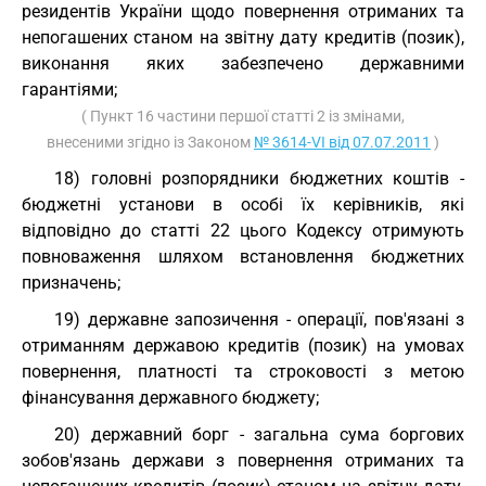
резидентів України щодо повернення отриманих та
непогашених станом на звітну дату кредитів (позик),
виконання яких забезпечено державними
гарантіями;
( Пункт 16 частини першої статті 2 із змінами,
внесеними згідно із Законом
№ 3614-VI від 07.07.2011
)
18) головні розпорядники бюджетних коштів -
бюджетні установи в особі їх керівників, які
відповідно до статті 22 цього Кодексу отримують
повноваження шляхом встановлення бюджетних
призначень;
19) державне запозичення - операції, пов'язані з
отриманням державою кредитів (позик) на умовах
повернення, платності та строковості з метою
фінансування державного бюджету;
20) державний борг - загальна сума боргових
зобов'язань держави з повернення отриманих та