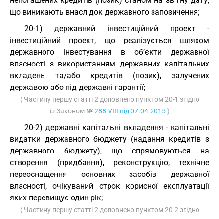
непогашених кредитів (позик) станом на звітну дату,
що виникають внаслідок державного запозичення;
20-1) державний інвестиційний проект -
інвестиційний проект, що реалізується шляхом
державного інвестування в об’єкти державної
власності з використанням державних капітальних
вкладень та/або кредитів (позик), залучених
державою або під державні гарантії;
( Частину першу статті 2 доповнено пунктом 20-1 згідно
із Законом
№ 288-VIII від 07.04.2015
)
20-2) державні капітальні вкладення - капітальні
видатки державного бюджету (надання кредитів з
державного бюджету), що спрямовуються на
створення (придбання), реконструкцію, технічне
переоснащення основних засобів державної
власності, очікуваний строк корисної експлуатації
яких перевищує один рік;
( Частину першу статті 2 доповнено пунктом 20-2 згідно