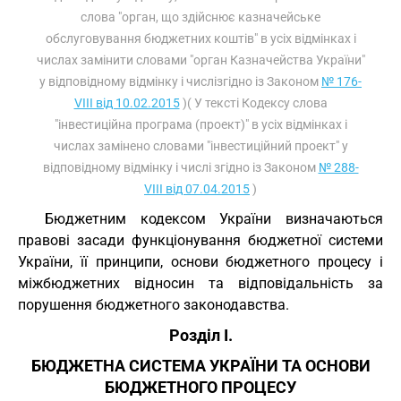
слова "орган, що здійснює казначейське
обслуговування бюджетних коштів" в усіх відмінках і
числах замінити словами "орган Казначейства України"
у відповідному відмінку і числізгідно із Законом
№ 176-
VIII від 10.02.2015
)( У тексті Кодексу слова
"інвестиційна програма (проект)" в усіх відмінках і
числах замінено словами "інвестиційний проект" у
відповідному відмінку і числі згідно із Законом
№ 288-
VIII від 07.04.2015
)
Бюджетним кодексом України визначаються
правові засади функціонування бюджетної системи
України, її принципи, основи бюджетного процесу і
міжбюджетних відносин та відповідальність за
порушення бюджетного законодавства.
Розділ I.
БЮДЖЕТНА СИСТЕМА УКРАЇНИ ТА ОСНОВИ
БЮДЖЕТНОГО ПРОЦЕСУ