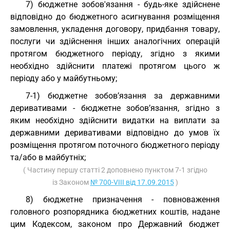
7) бюджетне зобов'язання - будь-яке здійснене
відповідно до бюджетного асигнування розміщення
замовлення, укладення договору, придбання товару,
послуги чи здійснення інших аналогічних операцій
протягом бюджетного періоду, згідно з якими
необхідно здійснити платежі протягом цього ж
періоду або у майбутньому;
7-1) бюджетне зобов’язання за державними
деривативами - бюджетне зобов’язання, згідно з
яким необхідно здійснити видатки на виплати за
державними деривативами відповідно до умов їх
розміщення протягом поточного бюджетного періоду
та/або в майбутніх;
( Частину першу статті 2 доповнено пунктом 7-1 згідно
із Законом
№ 700-VIII від 17.09.2015
)
8) бюджетне призначення - повноваження
головного розпорядника бюджетних коштів, надане
цим Кодексом, законом про Державний бюджет