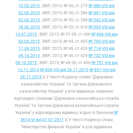
19.05.2015
, ВВР, 2015, № 30, ст.275
№ 486-VIII від
02.06.2015
, ВВР, 2015, № 30, ст.286
№ 491-VIII від
02.06.2015
, ВВР, 2015, № 30, ст.288
№ 542-VIII від
18.06.2015
, ВВР, 2015, № 32, ст.316
№ 595-VIII від
14.07.2015
, ВВР, 2015, № 37-38, ст.366
№ 666-VIII від
03.09.2015
, ВВР, 2015, № 45, ст.405
№ 700-VIII від
17.09.2015
, ВВР, 2015, № 46, ст.425
№ 714-VIII від
06.10.2015
, ВВР, 2015, № 46, ст.429
№ 732-VIII від
08.10.2015
, ВВР, 2015, № 49-50, ст.450
№ 791-VIII від
12.11.2015
№ 836-VIII від 26.11.2015
№ 837-VIII від
26.11.2015
)( У тексті Кодексу слова "Державне
казначейство України" та "органи Державного
казначейства України" у всіх відмінках замінено
відповідно словами "Державна казначейська служба
України" та "органи Державної казначейської служби
України" у відповідному відмінку згідно із Законом
№
3614-VI від 07.07.2011
)( У тексті Кодексу слова
"Міністерство фінансів України" в усіх відмінках