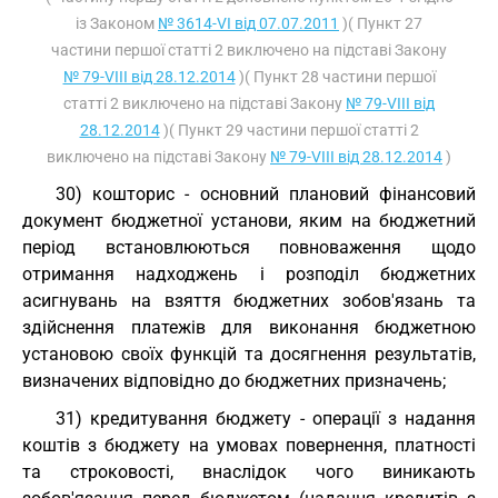
із Законом
№ 3614-VI від 07.07.2011
)( Пункт 27
частини першої статті 2 виключено на підставі Закону
№ 79-VIII від 28.12.2014
)( Пункт 28 частини першої
статті 2 виключено на підставі Закону
№ 79-VIII від
28.12.2014
)( Пункт 29 частини першої статті 2
виключено на підставі Закону
№ 79-VIII від 28.12.2014
)
30) кошторис - основний плановий фінансовий
документ бюджетної установи, яким на бюджетний
період встановлюються повноваження щодо
отримання надходжень і розподіл бюджетних
асигнувань на взяття бюджетних зобов'язань та
здійснення платежів для виконання бюджетною
установою своїх функцій та досягнення результатів,
визначених відповідно до бюджетних призначень;
31) кредитування бюджету - операції з надання
коштів з бюджету на умовах повернення, платності
та строковості, внаслідок чого виникають