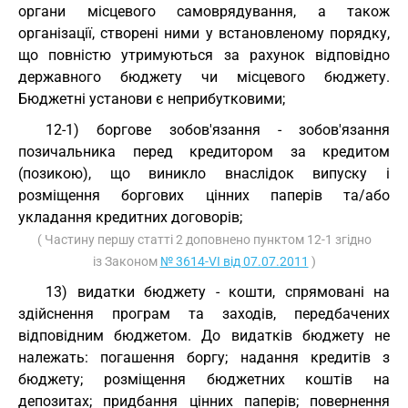
органи місцевого самоврядування, а також
організації, створені ними у встановленому порядку,
що повністю утримуються за рахунок відповідно
державного бюджету чи місцевого бюджету.
Бюджетні установи є неприбутковими;
12-1) боргове зобов'язання - зобов'язання
позичальника перед кредитором за кредитом
(позикою), що виникло внаслідок випуску і
розміщення боргових цінних паперів та/або
укладання кредитних договорів;
( Частину першу статті 2 доповнено пунктом 12-1 згідно
із Законом
№ 3614-VI від 07.07.2011
)
13) видатки бюджету - кошти, спрямовані на
здійснення програм та заходів, передбачених
відповідним бюджетом. До видатків бюджету не
належать: погашення боргу; надання кредитів з
бюджету; розміщення бюджетних коштів на
депозитах; придбання цінних паперів; повернення