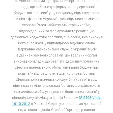
замінено словами "центральний орган виконавчої
влади, що забезпечує формування державної
бюджетної політики" у відповідному відмінку; слова
"Міністр фінансів України" в усіх відмінках замінено
словами "член Кабінету Міністрів України,
відповідальний за формування та реалізацію
державної бюджетної політики, або особа, яка виконує
його обов'язки" у відповідному відмінку; слова
"Державна казначейська служба України" в усіх
відмінках замінено словами "центральний орган
виконавчої влади, що реалізує державну політику у
сфері казначейського обслуговування бюджетних
коштів" у відповідному відмінку; слова "органи
Державної казначейської служби України" в усіх
відмінках замінено словами "органи, що здійснюють
казначейське обслуговування бюджетних коштів" у
відповідному відмінку згідно із Законом
№ 5463-VI від
16.10.2012
)( У тексті Кодексу слова "орган державної
податкової служби України", "орган державної