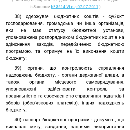
із Законом
№ 3614-VI від 07.07.2011
)
38) одержувач бюджетних коштів - суб'єкт
господарювання, громадська чи інша організація,
яка не має статусу бюджетної установи,
уповноважена розпорядником бюджетних коштів на
здійснення заходів, передбачених бюджетною
програмою, та отримує на їх виконання кошти
бюджету;
39) органи, що контролюють справляння
надходжень бюджету, - органи державної влади, а
також органи місцевого самоврядування,
уповноважені здійснювати контроль за
правильністю та своєчасністю справляння податків і
зборів (обов'язкових платежів), інших надходжень
бюджету;
40) паспорт бюджетної програми - документ, що
визначає мету, завдання, напрями використання