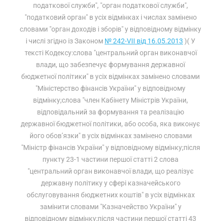
податкової служби", "орган податкової служби",
"податковий орган" в усіх відмінках і числах замінено
словами "орган доходів і зборів" у відповідному відмінку
і числі згідно із Законом
№ 242-VII від 16.05.2013
)( У
тексті Кодексу:слова "центральний орган виконавчої
влади, що забезпечує формування державної
бюджетної політики" в усіх відмінках замінено словами
"Міністерство фінансів України" у відповідному
відмінку;слова "член Кабінету Міністрів України,
відповідальний за формування та реалізацію
державної бюджетної політики, або особа, яка виконує
його обов’язки" в усіх відмінках замінено словами
"Міністр фінансів України" у відповідному відмінку;після
пункту 23-1 частини першої статті 2 слова
"центральний орган виконавчої влади, що реалізує
державну політику у сфері казначейського
обслуговування бюджетних коштів" в усіх відмінках
замінити словами "Казначейство України" у
відповідному відмінку;після частини першої статті 43