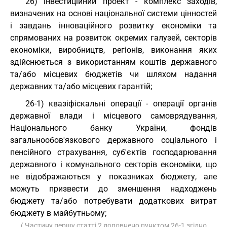
26) інвестиційний проект - комплекс заходів,
визначених на основі національної системи цінностей
і завдань інноваційного розвитку економіки та
спрямованих на розвиток окремих галузей, секторів
економіки, виробництв, регіонів, виконання яких
здійснюється з використанням коштів державного
та/або місцевих бюджетів чи шляхом надання
державних та/або місцевих гарантій;
26-1) квазіфіскальні операції - операції органів
державної влади і місцевого самоврядування,
Національного банку України, фондів
загальнообов'язкового державного соціального і
пенсійного страхування, суб'єктів господарювання
державного і комунального секторів економіки, що
не відображаються у показниках бюджету, але
можуть призвести до зменшення надходжень
бюджету та/або потребувати додаткових витрат
бюджету в майбутньому;
( Частину першу статті 2 доповнено пунктом 26-1 згідно