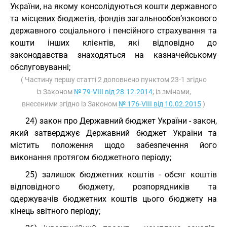
України, на якому консолідуються кошти державного
та місцевих бюджетів, фондів загальнообов’язкового
державного соціального і пенсійного страхування та
кошти інших клієнтів, які відповідно до
законодавства знаходяться на казначейському
обслуговуванні;
( Частину першу статті 2 доповнено пунктом 23-1 згідно
із Законом
№ 79-VIII від 28.12.2014
; із змінами,
внесеними згідно із Законом
№ 176-VIII від 10.02.2015
)
24) закон про Державний бюджет України - закон,
який затверджує Державний бюджет України та
містить положення щодо забезпечення його
виконання протягом бюджетного періоду;
25) залишок бюджетних коштів - обсяг коштів
відповідного бюджету, розпорядників та
одержувачів бюджетних коштів цього бюджету на
кінець звітного періоду;