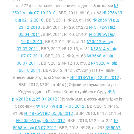
ст.572)( Із змінами, внесеними згідно із Законами
№
2592-VI від 07.10.2010
, ВВР, 2011, № 10, ст.63
№ 2756-VI
від 02.12.2010
, ВВР, 2011, № 23, ст.160
№ 2856-VI від
23.12.2010
, ВВР, 2011, № 29, ст.272
№ 3172-VI від
05.04.2011
, ВВР, 2011, № 40, ст.401
№ 3396-VI від
19.05.2011
, ВВР, 2012, № 4, ст.11
№ 3612-VI від
07.07.2011
, ВВР, 2012, № 12-13, ст.81
№ 3614-VI від
07.07.2011
, ВВР, 2012, № 9, ст.63
№ 3668-VI від
08.07.2011
, ВВР, 2012, № 12-13, ст.82
№ 3828-VI від
06.10.2011
, ВВР, 2012, № 21, ст.204 ) ( Із змінами,
внесеними згідно із Законом
№ 4318-VI від 12.01.2012
,
ВВР, 2012, № 39, ст.464 )( Офіційне тлумачення до
Кодексу див. в Рішенні Конституційного Суду
№ 3-
рп/2012 від 25.01.2012
)( Із змінами, внесеними згідно із
Законами
№ 4731-VI від 17.05.2012
, ВВР, 2013, № 15,
ст.98
№ 4875-VI від 05.06.2012
, ВВР, 2013, № 17, ст.154
№ 5059-VI від 05.07.2012
, ВВР, 2013, № 25, ст.251
№
5063-VI від 05.07.2012
, ВВР, 2013, № 28, ст.298
№ 5067-