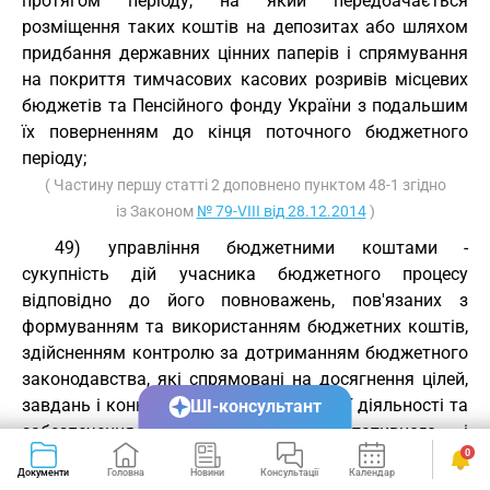
протягом періоду, на який передбачається
розміщення таких коштів на депозитах або шляхом
придбання державних цінних паперів і спрямування
на покриття тимчасових касових розривів місцевих
бюджетів та Пенсійного фонду України з подальшим
їх поверненням до кінця поточного бюджетного
періоду;
( Частину першу статті 2 доповнено пунктом 48-1 згідно
із Законом
№ 79-VIII від 28.12.2014
)
49) управління бюджетними коштами -
сукупність дій учасника бюджетного процесу
відповідно до його повноважень, пов'язаних з
формуванням та використанням бюджетних коштів,
здійсненням контролю за дотриманням бюджетного
законодавства, які спрямовані на досягнення цілей,
завдань і конкретних результатів своєї діяльності та
ШІ-консультант
забезпечення ефективного, результативного і
0
цільового використання бюджетних коштів;
Документи
Головна
Новини
Консультації
Календар
Сервіси