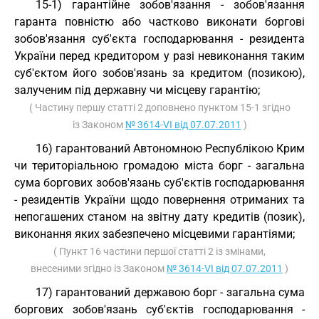
15-1) гарантійне зобов'язання - зобов'язання
гаранта повністю або частково виконати боргові
зобов'язання суб'єкта господарювання - резидента
України перед кредитором у разі невиконання таким
суб'єктом його зобов'язань за кредитом (позикою),
залученим під державну чи місцеву гарантію;
( Частину першу статті 2 доповнено пунктом 15-1 згідно
із Законом
№ 3614-VI від 07.07.2011
)
16) гарантований Автономною Республікою Крим
чи територіальною громадою міста борг - загальна
сума боргових зобов'язань суб'єктів господарювання
- резидентів України щодо повернення отриманих та
непогашених станом на звітну дату кредитів (позик),
виконання яких забезпечено місцевими гарантіями;
( Пункт 16 частини першої статті 2 із змінами,
внесеними згідно із Законом
№ 3614-VI від 07.07.2011
)
17) гарантований державою борг - загальна сума
боргових зобов'язань суб'єктів господарювання -