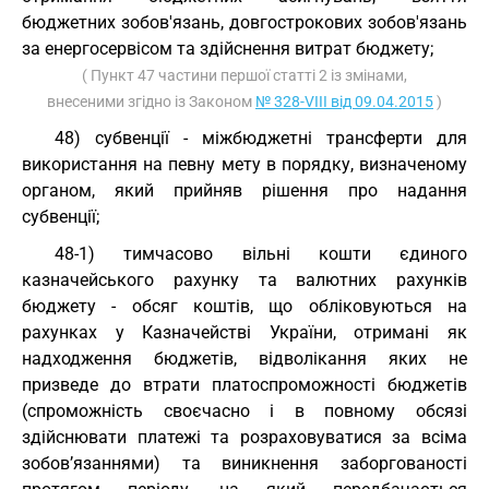
бюджетних зобов'язань, довгострокових зобов'язань
за енергосервісом та здійснення витрат бюджету;
( Пункт 47 частини першої статті 2 із змінами,
внесеними згідно із Законом
№ 328-VIII від 09.04.2015
)
48) субвенції - міжбюджетні трансферти для
використання на певну мету в порядку, визначеному
органом, який прийняв рішення про надання
субвенції;
48-1) тимчасово вільні кошти єдиного
казначейського рахунку та валютних рахунків
бюджету - обсяг коштів, що обліковуються на
рахунках у Казначействі України, отримані як
надходження бюджетів, відволікання яких не
призведе до втрати платоспроможності бюджетів
(спроможність своєчасно і в повному обсязі
здійснювати платежі та розраховуватися за всіма
зобов’язаннями) та виникнення заборгованості