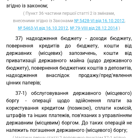
згідно із законом;
( Пункт 36 частини першої статті 2 із змінами,
внесеними згідно із Законами
№ 5428-VI від 16.10.2012
,
№ 5463-VI від 16.10.2012
,
№ 79-VIII від 28.12.2014
)
37) надходження бюджету - доходи бюджету,
повернення кредитів до бюджету, кошти від
державних (місцевих) запозичень, кошти від
приватизації державного майна (щодо державного
бюджету), повернення бюджетних коштів з депозитів,
надходження внаслідок продажу/пред'явлення
цінних паперів;
37-1) обслуговування державного (місцевого)
боргу - операції щодо здійснення плати за
користування кредитом (позикою), сплати комісій,
штрафів та інших платежів, пов'язаних з управлінням
державним (місцевим) боргом. До таких операцій не
належить погашення державного (місцевого) боргу;
( Частину першу статті 2 доповнено пунктом 37-1 згідно