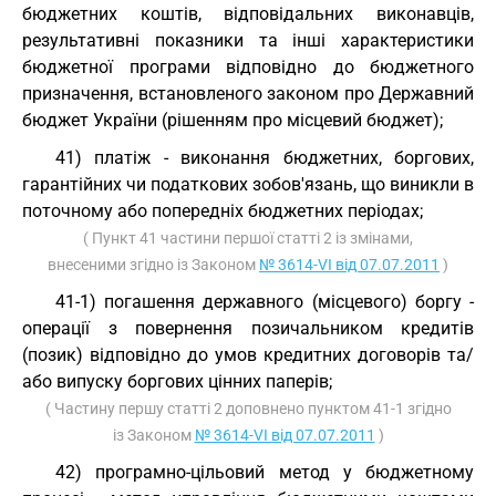
бюджетних коштів, відповідальних виконавців,
результативні показники та інші характеристики
бюджетної програми відповідно до бюджетного
призначення, встановленого законом про Державний
бюджет України (рішенням про місцевий бюджет);
41) платіж - виконання бюджетних, боргових,
гарантійних чи податкових зобов'язань, що виникли в
поточному або попередніх бюджетних періодах;
( Пункт 41 частини першої статті 2 із змінами,
внесеними згідно із Законом
№ 3614-VI від 07.07.2011
)
41-1) погашення державного (місцевого) боргу -
операції з повернення позичальником кредитів
(позик) відповідно до умов кредитних договорів та/
або випуску боргових цінних паперів;
( Частину першу статті 2 доповнено пунктом 41-1 згідно
із Законом
№ 3614-VI від 07.07.2011
)
42) програмно-цільовий метод у бюджетному