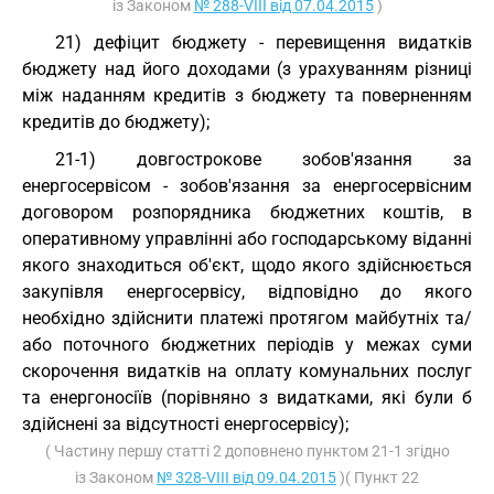
із Законом
№ 288-VIII від 07.04.2015
)
21) дефіцит бюджету - перевищення видатків
бюджету над його доходами (з урахуванням різниці
між наданням кредитів з бюджету та поверненням
кредитів до бюджету);
21-1) довгострокове зобов'язання за
енергосервісом - зобов'язання за енергосервісним
договором розпорядника бюджетних коштів, в
оперативному управлінні або господарському віданні
якого знаходиться об'єкт, щодо якого здійснюється
закупівля енергосервісу, відповідно до якого
необхідно здійснити платежі протягом майбутніх та/
або поточного бюджетних періодів у межах суми
скорочення видатків на оплату комунальних послуг
та енергоносіїв (порівняно з видатками, які були б
здійснені за відсутності енергосервісу);
( Частину першу статті 2 доповнено пунктом 21-1 згідно
із Законом
№ 328-VIII від 09.04.2015
)( Пункт 22