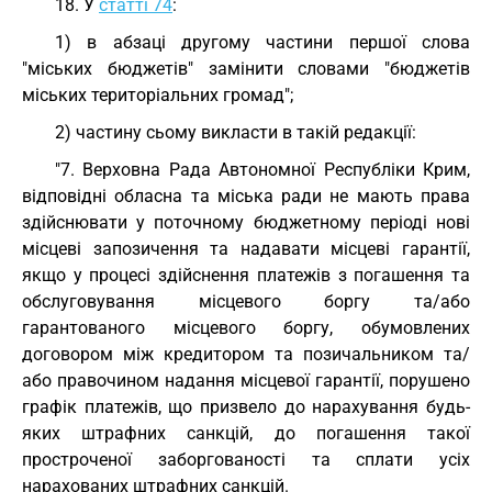
18. У
статті 74
:
1) в абзаці другому частини першої слова
"міських бюджетів" замінити словами "бюджетів
міських територіальних громад";
2) частину сьому викласти в такій редакції:
"7. Верховна Рада Автономної Республіки Крим,
відповідні обласна та міська ради не мають права
здійснювати у поточному бюджетному періоді нові
місцеві запозичення та надавати місцеві гарантії,
якщо у процесі здійснення платежів з погашення та
обслуговування місцевого боргу та/або
гарантованого місцевого боргу, обумовлених
договором між кредитором та позичальником та/
або правочином надання місцевої гарантії, порушено
графік платежів, що призвело до нарахування будь-
яких штрафних санкцій, до погашення такої
простроченої заборгованості та сплати усіх
нарахованих штрафних санкцій.