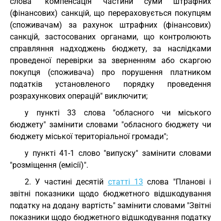
слова "компенсація частини суми штрафних
(фінансових) санкцій, що перераховується покупцям
(споживачам) за рахунок штрафних (фінансових)
санкцій, застосованих органами, що контролюють
справляння надходжень бюджету, за наслідками
проведеної перевірки за зверненням або скаргою
покупця (споживача) про порушення платником
податків установленого порядку проведення
розрахункових операцій" виключити;
у пункті 33 слова "обласного чи міського
бюджету" замінити словами "обласного бюджету чи
бюджету міської територіальної громади";
у пункті 41-1 слово "випуску" замінити словами
"розміщення (емісії)".
2. У частині десятій
статті 13
слова "Планові і
звітні показники щодо бюджетного відшкодування
податку на додану вартість" замінити словами "Звітні
показники щодо бюджетного відшкодування податку