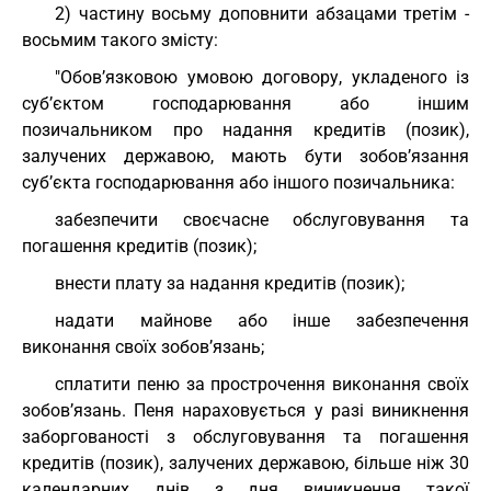
2) частину восьму доповнити абзацами третім -
восьмим такого змісту:
"Обов’язковою умовою договору, укладеного із
суб’єктом господарювання або іншим
позичальником про надання кредитів (позик),
залучених державою, мають бути зобов’язання
суб’єкта господарювання або іншого позичальника:
забезпечити своєчасне обслуговування та
погашення кредитів (позик);
внести плату за надання кредитів (позик);
надати майнове або інше забезпечення
виконання своїх зобов’язань;
сплатити пеню за прострочення виконання своїх
зобов’язань. Пеня нараховується у разі виникнення
заборгованості з обслуговування та погашення
кредитів (позик), залучених державою, більше ніж 30
календарних днів з дня виникнення такої