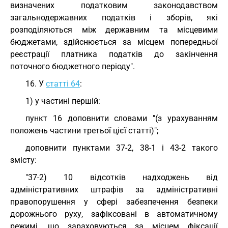
визначених податковим законодавством
загальнодержавних податків і зборів, які
розподіляються між державним та місцевими
бюджетами, здійснюється за місцем попередньої
реєстрації платника податків до закінчення
поточного бюджетного періоду".
16. У
статті 64
:
1) у частині першій:
пункт 16 доповнити словами "(з урахуванням
положень частини третьої цієї статті)";
доповнити пунктами 37-2, 38-1 і 43-2 такого
змісту:
"37-2) 10 відсотків надходжень від
адміністративних штрафів за адміністративні
правопорушення у сфері забезпечення безпеки
дорожнього руху, зафіксовані в автоматичному
режимі, що зараховуються за місцем фіксації