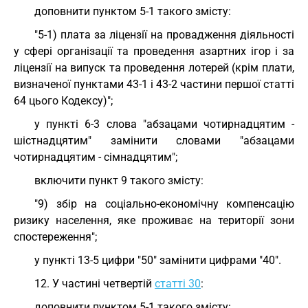
доповнити пунктом 5-1 такого змісту:
"5-1) плата за ліцензії на провадження діяльності
у сфері організації та проведення азартних ігор і за
ліцензії на випуск та проведення лотерей (крім плати,
визначеної пунктами 43-1 і 43-2 частини першої статті
64 цього Кодексу)";
у пункті 6-3 слова "абзацами чотирнадцятим -
шістнадцятим" замінити словами "абзацами
чотирнадцятим - сімнадцятим";
включити пункт 9 такого змісту:
"9) збір на соціально-економічну компенсацію
ризику населення, яке проживає на території зони
спостереження";
у пункті 13-5 цифри "50" замінити цифрами "40".
12. У частині четвертій
статті 30
:
доповнити пунктом 5-1 такого змісту: