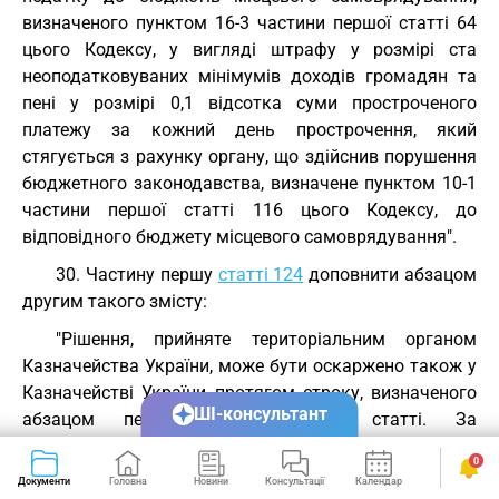
визначеного пунктом 16-3 частини першої статті 64
цього Кодексу, у вигляді штрафу у розмірі ста
неоподатковуваних мінімумів доходів громадян та
пені у розмірі 0,1 відсотка суми простроченого
платежу за кожний день прострочення, який
стягується з рахунку органу, що здійснив порушення
бюджетного законодавства, визначене пунктом 10-1
частини першої статті 116 цього Кодексу, до
відповідного бюджету місцевого самоврядування".
30. Частину першу
статті 124
доповнити абзацом
другим такого змісту:
"Рішення, прийняте територіальним органом
Казначейства України, може бути оскаржено також у
Казначействі України протягом строку, визначеного
ШІ-консультант
абзацом першим цієї частини статті. За
результатами оскарження Казначейство України має
0
право скасовувати рішення територіальних органів
Документи
Головна
Новини
Консультації
Календар
Сервіси