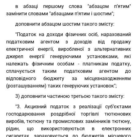
в абзаці першому слова "абзацом п’ятим"
замінити словами "абзацами п’ятим і шостим";
доповнити абзацом шостим такого змісту:
"Податок на доходи фізичних осіб, нарахований
податковим агентом з доходів від продажу
електричної енергії, виробленої з альтернативних
джерел енергії генеруючими установками, які
належать фізичним особам - платникам податку,
сплачується таким податковим агентом до
відповідного бюджету за місцезнаходженням
(розташуванням) таких генеруючих установок";
3) доповнити частиною третьою такого змісту:
"3. Акцизний податок з реалізації суб’єктами
господарювання роздрібної торгівлі тютюнових
виробів, тютюну та промислових замінників тютюну,
рідин, що використовуються в електронних
сигаретах, зараховується до бюджетів місцевого