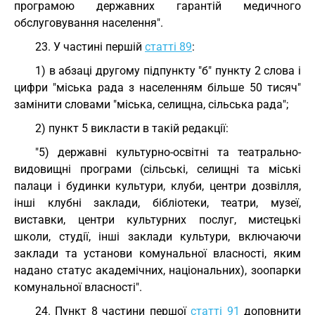
програмою державних гарантій медичного
обслуговування населення".
23. У частині першій
статті 89
:
1) в абзаці другому підпункту "б" пункту 2 слова і
цифри "міська рада з населенням більше 50 тисяч"
замінити словами "міська, селищна, сільська рада";
2) пункт 5 викласти в такій редакції:
"5) державні культурно-освітні та театрально-
видовищні програми (сільські, селищні та міські
палаци і будинки культури, клуби, центри дозвілля,
інші клубні заклади, бібліотеки, театри, музеї,
виставки, центри культурних послуг, мистецькі
школи, студії, інші заклади культури, включаючи
заклади та установи комунальної власності, яким
надано статус академічних, національних), зоопарки
комунальної власності".
24. Пункт 8 частини першої
статті 91
доповнити