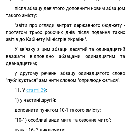
після абзацу дев’ятого доповнити новим абзацом
такого змісту:
"звіти про огляди витрат державного бюджету -
протягом трьох робочих днів після подання таких
звітів до Кабінету Міністрів України".
У зв’язку з цим абзаци десятий та одинадцятий
вважати відповідно абзацами одинадцятим та
дванадцятим;
у другому реченні абзацу одинадцятого слово
"публікується" замінити словом "оприлюднюється".
11. У
статті 29
:
1) у частині другій:
доповнити пунктом 10-1 такого змісту:
"10-1) особливі види мита та сезонне мито";
пункт 16- 3 виключити;