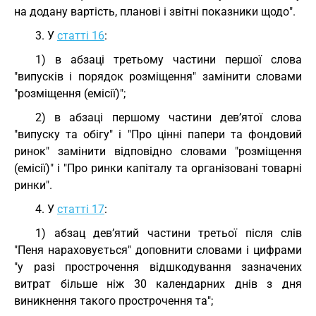
на додану вартість, планові і звітні показники щодо".
3. У
статті 16
:
1) в абзаці третьому частини першої слова
"випусків і порядок розміщення" замінити словами
"розміщення (емісії)";
2) в абзаці першому частини дев’ятої слова
"випуску та обігу" і "Про цінні папери та фондовий
ринок" замінити відповідно словами "розміщення
(емісії)" і "Про ринки капіталу та організовані товарні
ринки".
4. У
статті 17
:
1) абзац дев’ятий частини третьої після слів
"Пеня нараховується" доповнити словами і цифрами
"у разі прострочення відшкодування зазначених
витрат більше ніж 30 календарних днів з дня
виникнення такого прострочення та";