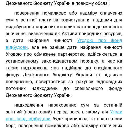
Державного бюджету України в повному обсязі;
повернення помилково або надміру сплачених
сум з рентної плати за користування надрами для
видобування корисних копалин загальнодержавного
значення, визначених як Активи природних ресурсів,
з дати набрання чинності
Угодою про фонд
відбудови
, але не раніше дати набрання чинності
Угодою про обмежене партнерство, здійснюється в
установленому законодавством порядку, а частка
таких надходжень, яка надійшла до спеціального
фонду Державного бюджету України та підлягає
поверненню, повертається за рахунок відповідних
поточних надходжень до спеціального фонду
Державного бюджету України;
надходження нарахованих сум за останній
звітний (податковий) період року, в якому дія
Угоди
про фонд відбудови
буде припинена, та податковий
борг, повернення помилково або надміру сплачених