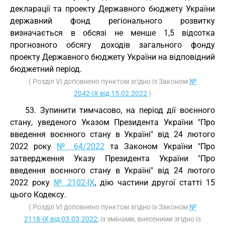
декларації та проекту Державного бюджету України
державний фонд регіонального розвитку
визначається в обсязі не менше 1,5 відсотка
прогнозного обсягу доходів загального фонду
проекту Державного бюджету України на відповідний
бюджетний період.
( Розділ VI доповнено пунктом згідно із Законом
№
2042-IX від 15.02.2022
)
53. Зупинити тимчасово, на період дії воєнного
стану, уведеного Указом Президента України "Про
введення воєнного стану в Україні" від 24 лютого
2022 року
№ 64/2022
та Законом України "Про
затвердження Указу Президента України "Про
введення воєнного стану в Україні" від 24 лютого
2022 року
№ 2102-IX
, дію частини другої статті 15
цього Кодексу.
( Розділ VI доповнено пунктом згідно із Законом
№
2118-IX від 03.03.2022
; із змінами, внесеними згідно із