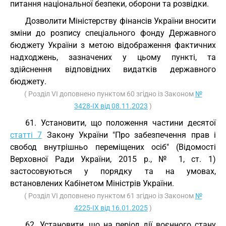
питання національної безпеки, оборони та розвідки.
Дозволити Міністерству фінансів України вносити
зміни до розпису спеціального фонду Державного
бюджету України з метою відображення фактичних
надходжень, зазначених у цьому пункті, та
здійснення відповідних видатків державного
бюджету.
( Розділ VI доповнено пунктом 60 згідно із Законом
№
3428-IX від 08.11.2023
)
61. Установити, що положення частини десятої
статті 7
Закону України "Про забезпечення прав і
свобод внутрішньо переміщених осіб" (Відомості
Верховної Ради України, 2015 р., № 1, ст. 1)
застосовуються у порядку та на умовах,
встановлених Кабінетом Міністрів України.
( Розділ VI доповнено пунктом 61 згідно із Законом
№
4225-IX від 16.01.2025
)
62. Установити, що на період дії воєнного стану