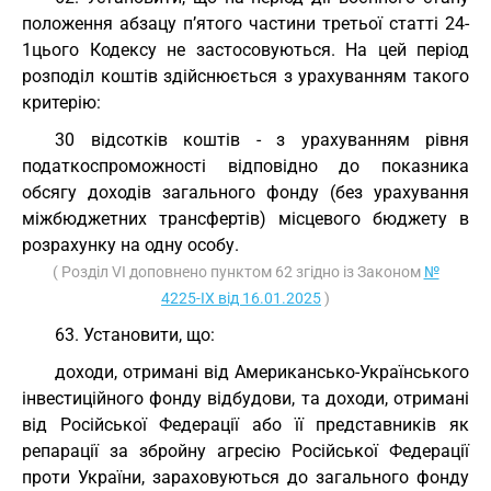
положення абзацу п’ятого частини третьої статті 24-
1цього Кодексу не застосовуються. На цей період
розподіл коштів здійснюється з урахуванням такого
критерію:
30 відсотків коштів - з урахуванням рівня
податкоспроможності відповідно до показника
обсягу доходів загального фонду (без урахування
міжбюджетних трансфертів) місцевого бюджету в
розрахунку на одну особу.
( Розділ VI доповнено пунктом 62 згідно із Законом
№
4225-IX від 16.01.2025
)
63. Установити, що:
доходи, отримані від Американсько-Українського
інвестиційного фонду відбудови, та доходи, отримані
від Російської Федерації або її представників як
репарації за збройну агресію Російської Федерації
проти України, зараховуються до загального фонду