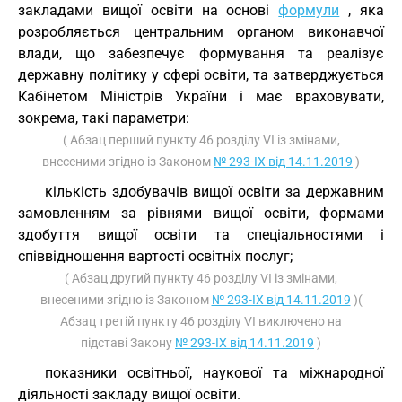
закладами вищої освіти на основі
формули
, яка
розробляється центральним органом виконавчої
влади, що забезпечує формування та реалізує
державну політику у сфері освіти, та затверджується
Кабінетом Міністрів України і має враховувати,
зокрема, такі параметри:
( Абзац перший пункту 46 розділу VI із змінами,
внесеними згідно із Законом
№ 293-IX від 14.11.2019
)
кількість здобувачів вищої освіти за державним
замовленням за рівнями вищої освіти, формами
здобуття вищої освіти та спеціальностями і
співвідношення вартості освітніх послуг;
( Абзац другий пункту 46 розділу VI із змінами,
внесеними згідно із Законом
№ 293-IX від 14.11.2019
)(
Абзац третій пункту 46 розділу VI виключено на
підставі Закону
№ 293-IX від 14.11.2019
)
показники освітньої, наукової та міжнародної
діяльності закладу вищої освіти.