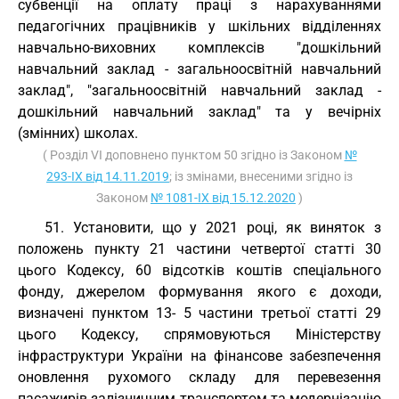
субвенції на оплату праці з нарахуваннями
педагогічних працівників у шкільних відділеннях
навчально-виховних комплексів "дошкільний
навчальний заклад - загальноосвітній навчальний
заклад", "загальноосвітній навчальний заклад -
дошкільний навчальний заклад" та у вечірніх
(змінних) школах.
( Розділ VI доповнено пунктом 50 згідно із Законом
№
293-IX від 14.11.2019
; із змінами, внесеними згідно із
Законом
№ 1081-IX від 15.12.2020
)
51. Установити, що у 2021 році, як виняток з
положень пункту 21 частини четвертої статті 30
цього Кодексу, 60 відсотків коштів спеціального
фонду, джерелом формування якого є доходи,
визначені пунктом 13- 5 частини третьої статті 29
цього Кодексу, спрямовуються Міністерству
інфраструктури України на фінансове забезпечення
оновлення рухомого складу для перевезення
пасажирів залізничним транспортом та модернізацію