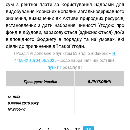
сум з рентної плати за користування надрами для
видобування корисних копалин загальнодержавного
значення, визначених як Активи природних ресурсів,
встановлених з дати набрання чинності Угодою про
фонд відбудови, зараховуються (здійснюються) до/з
відповідного бюджету в порядку та на умовах, які
діяли до припинення дії такої Угоди.
( Розділ VI доповнено пунктом 63 згідно із Законом
№
4468-IX від 04.06.2025
- щодо набрання чинності див.
пункт 1
розділу ІІ )
Президент України
В.ЯНУКОВИЧ
м. Київ
8 липня 2010 року
№ 2456-VI
1
...
16
17
18