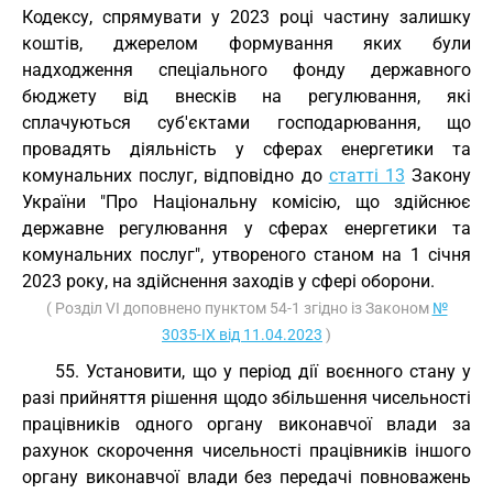
Кодексу, спрямувати у 2023 році частину залишку
коштів, джерелом формування яких були
надходження спеціального фонду державного
бюджету від внесків на регулювання, які
сплачуються суб'єктами господарювання, що
провадять діяльність у сферах енергетики та
комунальних послуг, відповідно до
статті 13
Закону
України "Про Національну комісію, що здійснює
державне регулювання у сферах енергетики та
комунальних послуг", утвореного станом на 1 січня
2023 року, на здійснення заходів у сфері оборони.
( Розділ VI доповнено пунктом 54-1 згідно із Законом
№
3035-IX від 11.04.2023
)
55. Установити, що у період дії воєнного стану у
разі прийняття рішення щодо збільшення чисельності
працівників одного органу виконавчої влади за
рахунок скорочення чисельності працівників іншого
органу виконавчої влади без передачі повноважень