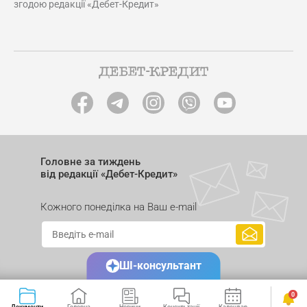
згодою редакції «Дебет-Кредит»
Головне за тиждень
від редакції «Дебет-Кредит»
Кожного понеділка на Ваш e-mail
ШІ-консультант
0
Документи
Головна
Новини
Консультації
Календар
Сервіси