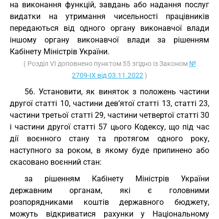
на виконання функцій, завдань або надання послуг
видатки на утримання чисельності працівників
передаються від одного органу виконавчої влади
іншому органу виконавчої влади за рішенням
Кабінету Міністрів України.
( Розділ VI доповнено пунктом 55 згідно із Законом
№
2709-IX від 03.11.2022
)
56. Установити, як виняток з положень частини
другої статті 10, частини дев’ятої статті 13, статті 23,
частини третьої статті 29, частини четвертої статті 30
і частини другої статті 57 цього Кодексу, що під час
дії воєнного стану та протягом одного року,
наступного за роком, в якому буде припинено або
скасовано воєнний стан:
за рішенням Кабінету Міністрів України
державним органам, які є головними
розпорядниками коштів державного бюджету,
можуть відкриватися рахунки у Національному