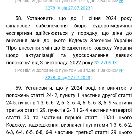
( Розділ VI доповнено пунктом 57 згідно із Законом
№
3278-IX від 27.07.2023
)
58. Установити, що до 1 січня 2024 року
фінансове забезпечення бюро судово-медичної
експертизи здійснюється у порядку, що діяв до
внесення змін до цього Кодексу Законом України
"Про внесення змін до Бюджетного кодексу України
щодо актуалізації та удосконалення деяких
положень" від 3 листопада 2022 року
№ 2709-IX
.
( Розділ VI доповнено пунктом 58 згідно із Законом
№
3278-IX від 27.07.2023
)
59. Установити, що у 2024 році, як виняток з
положень статті 24- 2, пункту 1 частини другої статті
24-5, пунктів 1-3, 6, 6- 2, 6- 3, 6- 4, 6- 5, 6- 8, 6- 9 частини
третьої статті 29, пунктів 2- 1 і 2- 4 частини четвертої
статті 30 та частини першої статті 103-1 цього
Кодексу, надходження, визначені пунктами 1-3, 6, 6-2,
6-3, 6-4, 6-5, 6-8, 6-9 частини третьої статті 29 цього