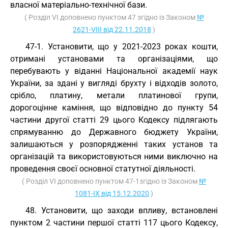
власної матеріально-технічної бази.
( Розділ VI доповнено пунктом 47 згідно із Законом
№
2621-VIII від 22.11.2018
)
47-1. Установити, що у 2021-2023 роках кошти,
отримані установами та організаціями, що
перебувають у віданні Національної академії наук
України, за здані у вигляді брухту і відходів золото,
срібло, платину, метали платинової групи,
дорогоцінне каміння, що відповідно до пункту 54
частини другої статті 29 цього Кодексу підлягають
спрямуванню до Державного бюджету України,
залишаються у розпорядженні таких установ та
організацій та використовуються ними виключно на
проведення своєї основної статутної діяльності.
( Розділ VI доповнено пунктом 47-1згідно із Законом
№
1081-IX від 15.12.2020
)
48. Установити, що заходи впливу, встановлені
пунктом 2 частини першої статті 117 цього Кодексу,