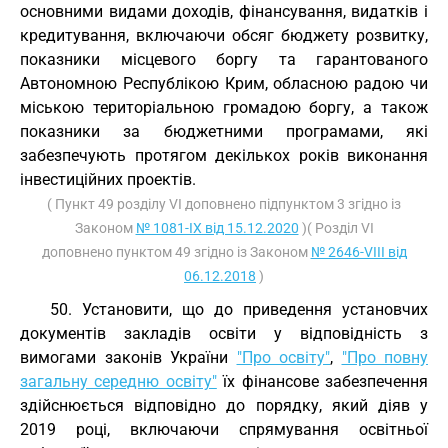
основними видами доходів, фінансування, видатків і
кредитування, включаючи обсяг бюджету розвитку,
показники місцевого боргу та гарантованого
Автономною Республікою Крим, обласною радою чи
міською територіальною громадою боргу, а також
показники за бюджетними програмами, які
забезпечують протягом декількох років виконання
інвестиційних проектів.
( Пункт 49 розділу VI доповнено підпунктом 3 згідно із
Законом
№ 1081-IX від 15.12.2020
)( Розділ VI
доповнено пунктом 49 згідно із Законом
№ 2646-VIII від
06.12.2018
)
50. Установити, що до приведення установчих
документів закладів освіти у відповідність з
вимогами законів України
"Про освіту"
,
"Про повну
загальну середню освіту"
їх фінансове забезпечення
здійснюється відповідно до порядку, який діяв у
2019 році, включаючи спрямування освітньої