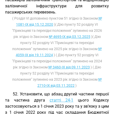
залізничної інфраструктури для розвитку
пасажирських перевезень.
( Розділ VI доповнено пунктом 51 згідно із Законом
№
1081-IX від 15.12.2020
)( Дію пункту 52 розділу VI
"Прикінцеві та перехідні положення" зупинено на 2026
рік згідно із Законом
№ 4695-IX від 03.12.2025
)( Дію
пункту 52 розділу VI "Прикінцеві та перехідні
положення" зупинено на 2025 рік згідно із Законом
№
4059-IX від 19.11.2024
) ( Дію пункту 52 розділу VI
"Прикінцеві та перехідні положення" зупинено на 2024
рік згідно із Законом
№ 3460-IX від 09.11.2023
) ( Дію
пункту 52 розділу VI "Прикінцеві та перехідні
положення" зупинено на 2023 рік згідно із Законом
№
2710-IX від 03.11.2022
)
52. Установити, що абзац другий частини першої
та частина друга
статті 24-1
цього Кодексу
застосовуються з 1 січня 2023 року та у зв’язку з цим
з 1 січня 2022 року під час складання Бюджетної