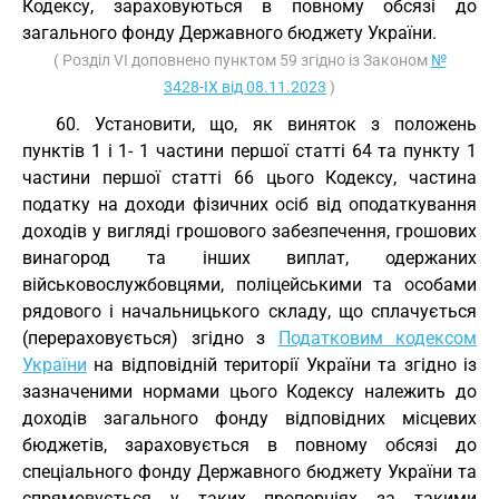
Кодексу, зараховуються в повному обсязі до
загального фонду Державного бюджету України.
( Розділ VI доповнено пунктом 59 згідно із Законом
№
3428-IX від 08.11.2023
)
60. Установити, що, як виняток з положень
пунктів 1 і 1- 1 частини першої статті 64 та пункту 1
частини першої статті 66 цього Кодексу, частина
податку на доходи фізичних осіб від оподаткування
доходів у вигляді грошового забезпечення, грошових
винагород та інших виплат, одержаних
військовослужбовцями, поліцейськими та особами
рядового і начальницького складу, що сплачується
(перераховується) згідно з
Податковим кодексом
України
на відповідній території України та згідно із
зазначеними нормами цього Кодексу належить до
доходів загального фонду відповідних місцевих
бюджетів, зараховується в повному обсязі до
спеціального фонду Державного бюджету України та
спрямовується у таких пропорціях за такими