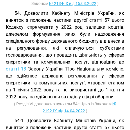
Законом
№ 2134-IX від 15.03.2022
)
54. Дозволити Кабінету Міністрів України, як
виняток з положень частини другої статті 57 цього
Кодексу, спрямувати у 2022 році залишки коштів,
джерелом формування яких були надходження
спеціального фонду державного бюджету від внесків
на регулювання, які сплачуються суб’єктами
господарювання, що провадять діяльність у сферах
енергетики та комунальних послуг, відповідно до
статті 13
Закону України "Про Національну комісію,
що здійснює державне регулювання у сферах
енергетики та комунальних послуг", утворені станом
на 1 січня 2022 року та не використані до 1 квітня
2022 року, на здійснення заходів у сфері оборони.
( Розділ VI доповнено пунктом 54 згідно із Законом
№
2192-IX від 14.04.2022
)
54-1. Дозволити Кабінету Міністрів України, як
виняток з положень частини другої статті 57 цього