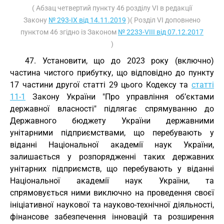
( Абзац четвертий пункту 46 розділу VI в редакції
Закону
№ 293-IX від 14.11.2019
)( Розділ VI доповнено
пунктом 46 згідно із Законом
№ 2233-VIII від 07.12.2017
)
47. Установити, що до 2023 року (включно)
частина чистого прибутку, що відповідно до пункту
17 частини другої статті 29 цього Кодексу та
статті
11-1
Закону України "Про управління об’єктами
державної власності" підлягає спрямуванню до
Державного бюджету України державними
унітарними підприємствами, що перебувають у
віданні Національної академії наук України,
залишається у розпорядженні таких державних
унітарних підприємств, що перебувають у віданні
Національної академії наук України, та
спрямовується ними виключно на проведення своєї
ініціативної наукової та науково-технічної діяльності,
фінансове забезпечення інновацій та розширення