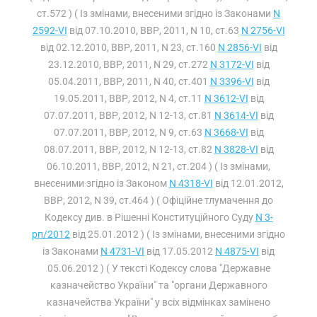
ст.572 ) ( Із змінами, внесеними згідно із Законами
N
2592-VI
від 07.10.2010, ВВР, 2011, N 10, ст.63
N 2756-VI
від 02.12.2010, ВВР, 2011, N 23, ст.160
N 2856-VI
від
23.12.2010, ВВР, 2011, N 29, ст.272
N 3172-VI
від
05.04.2011, ВВР, 2011, N 40, ст.401
N 3396-VI
від
19.05.2011, ВВР, 2012, N 4, ст.11
N 3612-VI
від
07.07.2011, ВВР, 2012, N 12-13, ст.81
N 3614-VI
від
07.07.2011, ВВР, 2012, N 9, ст.63
N 3668-VI
від
08.07.2011, ВВР, 2012, N 12-13, ст.82
N 3828-VI
від
06.10.2011, ВВР, 2012, N 21, ст.204 ) ( Із змінами,
внесеними згідно із Законом
N 4318-VI
від 12.01.2012,
ВВР, 2012, N 39, ст.464 ) ( Офіційне тлумачення до
Кодексу див. в Рішенні Конституційного Суду
N 3-
рп/2012
від 25.01.2012 ) ( Із змінами, внесеними згідно
із Законами
N 4731-VI
від 17.05.2012
N 4875-VI
від
05.06.2012 ) ( У тексті Кодексу слова "Державне
казначейство України" та "органи Державного
казначейства України" у всіх відмінках замінено