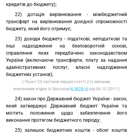
кредитів до бюджету);
22) дотація вирівнювання - міжбюджетний
трансферт на вирівнювання дохідної спроможності
бюджету, який його отримує;
23) доходи бюджету - податкові, неподаткові та
інші надходження на безповоротній основі,
справляння яких передбачено законодавством
України (включаючи трансферти, плату за надання
адміністративних послуг, власні надходження
бюджетних установ);
( Пункт 23 частини першої статті 2 із змінами,
внесеними згідно із Законом
N 3828-VI
від 06.10.2011 )
24) закон про Державний бюджет України - закон,
який затверджує Державний бюджет України та
містить положення щодо забезпечення його
виконання протягом бюджетного періоду;
25) залишок бюджетних коштів - обсяг коштів