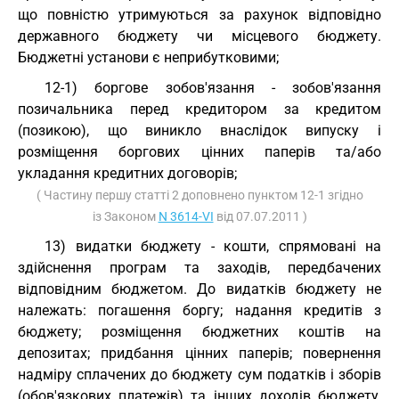
що повністю утримуються за рахунок відповідно
державного бюджету чи місцевого бюджету.
Бюджетні установи є неприбутковими;
12-1) боргове зобов'язання - зобов'язання
позичальника перед кредитором за кредитом
(позикою), що виникло внаслідок випуску і
розміщення боргових цінних паперів та/або
укладання кредитних договорів;
( Частину першу статті 2 доповнено пунктом 12-1 згідно
із Законом
N 3614-VI
від 07.07.2011 )
13) видатки бюджету - кошти, спрямовані на
здійснення програм та заходів, передбачених
відповідним бюджетом. До видатків бюджету не
належать: погашення боргу; надання кредитів з
бюджету; розміщення бюджетних коштів на
депозитах; придбання цінних паперів; повернення
надміру сплачених до бюджету сум податків і зборів
(обов'язкових платежів) та інших доходів бюджету,