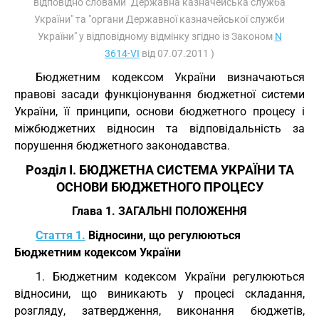
відповідно словами "Державна казначейська служба
України" та "органи Державної казначейської служби
України" у відповідному відмінку згідно із Законом
N
3614-VI
від 07.07.2011 )
Бюджетним кодексом України визначаються
правові засади функціонування бюджетної системи
України, її принципи, основи бюджетного процесу і
міжбюджетних відносин та відповідальність за
порушення бюджетного законодавства.
Розділ I. БЮДЖЕТНА СИСТЕМА УКРАЇНИ ТА
ОСНОВИ БЮДЖЕТНОГО ПРОЦЕСУ
Глава 1. ЗАГАЛЬНІ ПОЛОЖЕННЯ
Стаття 1.
Відносини, що регулюються
Бюджетним кодексом України
1. Бюджетним кодексом України регулюються
відносини, що виникають у процесі складання,
розгляду, затвердження, виконання бюджетів,