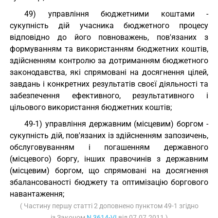
49) управління бюджетними коштами -
сукупність дій учасника бюджетного процесу
відповідно до його повноважень, пов'язаних з
формуванням та використанням бюджетних коштів,
здійсненням контролю за дотриманням бюджетного
законодавства, які спрямовані на досягнення цілей,
завдань і конкретних результатів своєї діяльності та
забезпечення ефективного, результативного і
цільового використання бюджетних коштів;
49-1) управління державним (місцевим) боргом -
сукупність дій, пов'язаних із здійсненням запозичень,
обслуговуванням і погашенням державного
(місцевого) боргу, інших правочинів з державним
(місцевим) боргом, що спрямовані на досягнення
збалансованості бюджету та оптимізацію боргового
навантаження;
( Частину першу статті 2 доповнено пунктом 49-1 згідно
із Законом
N 3614-VI
від 07.07.2011 )