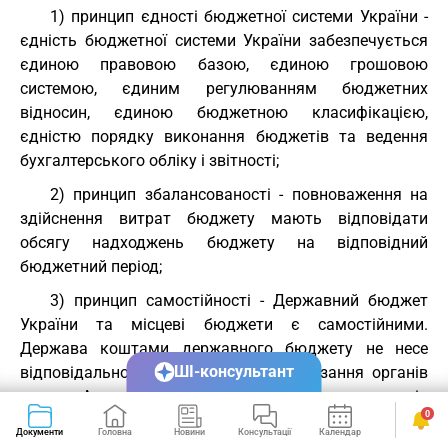
1) принцип єдності бюджетної системи України -
єдність бюджетної системи України забезпечується
єдиною правовою базою, єдиною грошовою
системою, єдиним регулюванням бюджетних
відносин, єдиною бюджетною класифікацією,
єдністю порядку виконання бюджетів та ведення
бухгалтерського обліку і звітності;
2) принцип збалансованості - повноваження на
здійснення витрат бюджету мають відповідати
обсягу надходжень бюджету на відповідний
бюджетний період;
3) принцип самостійності - Державний бюджет
України та місцеві бюджети є самостійними.
Держава коштами державного бюджету не несе
ШІ-консультант
відповідальності за бюджетні зобов'язання органів
влади Автономної Республіки Крим та органів
0
місцевого самоврядування. Органи влади
Документи
Головна
Новини
Консультації
Календар
Сервіси
Автономної Республіки Крим та органи місцевого