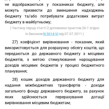
не відображаються у показниках бюджету, але
можуть призвести до зменшення надходжень
бюджету та/або потребувати додаткових витрат
бюджету в майбутньому;
( Частину першу статті 2 доповнено пунктом 26-1 згідно
із Законом
N 3614-VI
від 07.07.2011 )
27) коефіцієнт вирівнювання - показник, який
використовується для розрахунку обсягу коштів, що
передаються до державного бюджету з місцевих
бюджетів, з метою стимулювання нарощування
доходів місцевих бюджетів у процесі бюджетного
планування;
28) кошик доходів державного бюджету для
надання міжбюджетних трансфертів - доходи
загального фонду державного бюджету, за рахунок
яких здійснюється перерахування дотації
вирівнювання місцевим бюджетам;