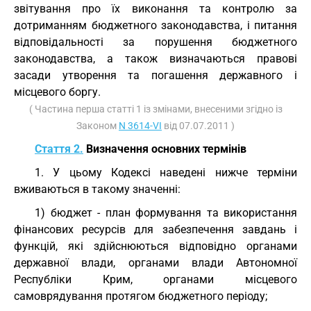
звітування про їх виконання та контролю за
дотриманням бюджетного законодавства, і питання
відповідальності за порушення бюджетного
законодавства, а також визначаються правові
засади утворення та погашення державного і
місцевого боргу.
( Частина перша статті 1 із змінами, внесеними згідно із
Законом
N 3614-VI
від 07.07.2011 )
Стаття 2.
Визначення основних термінів
1. У цьому Кодексі наведені нижче терміни
вживаються в такому значенні:
1) бюджет - план формування та використання
фінансових ресурсів для забезпечення завдань і
функцій, які здійснюються відповідно органами
державної влади, органами влади Автономної
Республіки Крим, органами місцевого
самоврядування протягом бюджетного періоду;