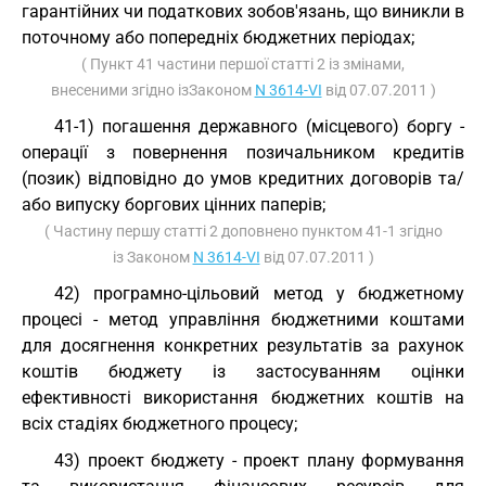
гарантійних чи податкових зобов'язань, що виникли в
поточному або попередніх бюджетних періодах;
( Пункт 41 частини першої статті 2 із змінами,
внесеними згідно ізЗаконом
N 3614-VI
від 07.07.2011 )
41-1) погашення державного (місцевого) боргу -
операції з повернення позичальником кредитів
(позик) відповідно до умов кредитних договорів та/
або випуску боргових цінних паперів;
( Частину першу статті 2 доповнено пунктом 41-1 згідно
із Законом
N 3614-VI
від 07.07.2011 )
42) програмно-цільовий метод у бюджетному
процесі - метод управління бюджетними коштами
для досягнення конкретних результатів за рахунок
коштів бюджету із застосуванням оцінки
ефективності використання бюджетних коштів на
всіх стадіях бюджетного процесу;
43) проект бюджету - проект плану формування