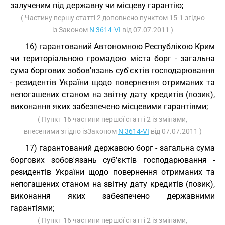
залученим під державну чи місцеву гарантію;
( Частину першу статті 2 доповнено пунктом 15-1 згідно
із Законом
N 3614-VI
від 07.07.2011 )
16) гарантований Автономною Республікою Крим
чи територіальною громадою міста борг - загальна
сума боргових зобов'язань суб'єктів господарювання
- резидентів України щодо повернення отриманих та
непогашених станом на звітну дату кредитів (позик),
виконання яких забезпечено місцевими гарантіями;
( Пункт 16 частини першої статті 2 із змінами,
внесеними згідно ізЗаконом
N 3614-VI
від 07.07.2011 )
17) гарантований державою борг - загальна сума
боргових зобов'язань суб'єктів господарювання -
резидентів України щодо повернення отриманих та
непогашених станом на звітну дату кредитів (позик),
виконання яких забезпечено державними
гарантіями;
( Пункт 16 частини першої статті 2 із змінами,