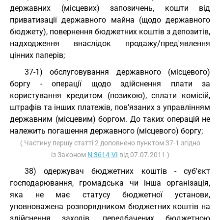
державних (місцевих) запозичень, кошти від
приватизації державного майна (щодо державного
бюджету), повернення бюджетних коштів з депозитів,
надходження внаслідок продажу/пред'явлення
цінних паперів;
37-1) обслуговування державного (місцевого)
боргу - операції щодо здійснення плати за
користування кредитом (позикою), сплати комісій,
штрафів та інших платежів, пов'язаних з управлінням
державним (місцевим) боргом. До таких операцій не
належить погашення державного (місцевого) боргу;
( Частину першу статті 2 доповнено пунктом 37-1 згідно
із Законом
N 3614-VI
від 07.07.2011 )
38) одержувач бюджетних коштів - суб'єкт
господарювання, громадська чи інша організація,
яка не має статусу бюджетної установи,
уповноважена розпорядником бюджетних коштів на
здійснення заходів, передбачених бюджетною