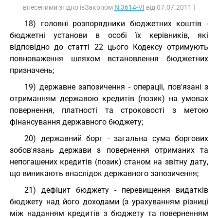
внесеними згідно ізЗаконом
N 3614-VI
від 07.07.2011 )
18) головні розпорядники бюджетних коштів -
бюджетні установи в особі їх керівників, які
відповідно до статті 22 цього Кодексу отримують
повноваження шляхом встановлення бюджетних
призначень;
19) державне запозичення - операції, пов'язані з
отриманням державою кредитів (позик) на умовах
повернення, платності та строковості з метою
фінансування державного бюджету;
20) державний борг - загальна сума боргових
зобов'язань держави з повернення отриманих та
непогашених кредитів (позик) станом на звітну дату,
що виникають внаслідок державного запозичення;
21) дефіцит бюджету - перевищення видатків
бюджету над його доходами (з урахуванням різниці
між наданням кредитів з бюджету та поверненням