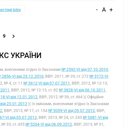
-
A
+
системі iplex
9
С УКРАЇНИ
ами, внесеними згідно із Законами
№ 2592-VI від 07.10.2010
,
 2856-VI від 23.12.2010
, ВВР, 2011, № 29, ст.272
№ 3172-VI
12, № 4, ст.11
№ 3612-VI від 07.07.2011
, ВВР, 2012, № 12-13,
.2011
, ВВР, 2012, № 12-13, ст.82
№ 3828-VI від 06.10.2011
,
18-VI від 12.01.2012
, ВВР, 2012, № 39, ст.464 )( Офіційне
від 25.01.2012
)( Із змінами, внесеними згідно із Законами
12
, ВВР, 2013, № 17, ст.154
№ 5059-VI від 05.07.2012
, ВВР,
7-VI від 05.07.2012
, ВВР, 2013, № 24, ст.243
№ 5081-VI від
, № 33, ст.435
№ 5204-VI від 06.09.2012
, ВВР, 2013, № 31,