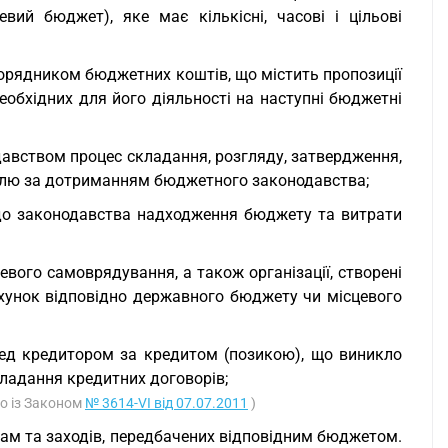
ий бюджет), яке має кількісні, часові і цільові
порядником бюджетних коштів, що містить пропозиції
обхідних для його діяльності на наступні бюджетні
авством процес складання, розгляду, затвердження,
ролю за дотриманням бюджетного законодавства;
 до законодавства надходження бюджету та витрати
евого самоврядування, а також організації, створені
хунок відповідно державного бюджету чи місцевого
еред кредитором за кредитом (позикою), що виникло
кладання кредитних договорів;
но із Законом
№ 3614-VI від 07.07.2011
)
рам та заходів, передбачених відповідним бюджетом.