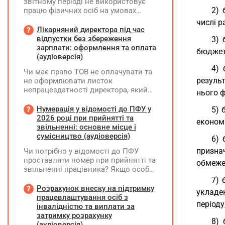
звітному періоді не використовує
2) 
працю фізичних осіб на умовах
трудового договору (контракту) або
числі р
на інших умовах, передбачених
Лікарняний директора під час
законодавством, Додаток Д1/
відпустки без збереження
3) 
Додаток ФІЗ-Д1 за відповідний
зарплати: оформлення та оплата
бюджету
період не подається
(аудіоверсія)
4) 
Чи має право ТОВ не оплачувати та
резуль
не оформлювати листок
непрацездатності директора, який
нього ф
перебуває у відпустці без
збереження заробітної плати під час
Нумерація у відомості до ПФУ у
5) 
призупинення діяльності
2026 році при прийнятті та
економі
підприємства?
звільненні: основне місце і
сумісництво (аудіоверсія)
6) 
призна
Чи потрібно у відомості до ПФУ
проставляти номер при прийнятті та
обмеже
звільненні працівника? Якщо особа
одночасно працювала за основним
7) 
місцем роботи та за сумісництвом,
Розрахунок внеску на підтримку
укладе
чи рахується це як два роботодавці?
працевлаштування осіб з
періоду
інвалідністю та виплати за
затримку розрахунку
8) 
(аудіоверсія)