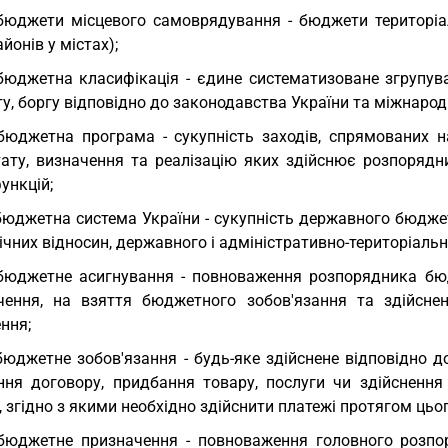
бюджети місцевого самоврядування - бюджети територіаль
айонів у містах);
бюджетна класифікація - єдине систематизоване згрупува
, боргу відповідно до законодавства України та міжнарод
бюджетна програма - сукупність заходів, спрямованих н
тату, визначення та реалізацію яких здійснює розпоряд
ункцій;
бюджетна система України - сукупність державного бюдже
чних відносин, державного і адміністративно-територіальн
бюджетне асигнування - повноваження розпорядника бю
чення, на взяття бюджетного зобов'язання та здійсненн
ння;
бюджетне зобов'язання - будь-яке здійснене відповідно
ння договору, придбання товару, послуги чи здійснення
, згідно з якими необхідно здійснити платежі протягом цьо
бюджетне призначення - повноваження головного розпо