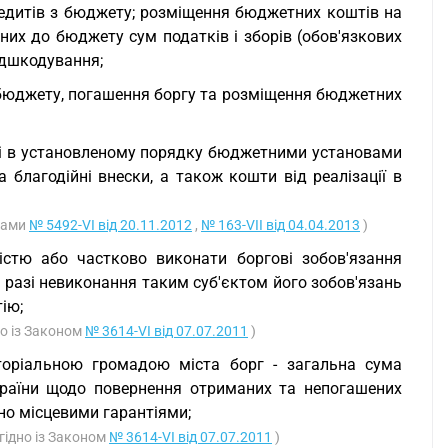
едитів з бюджету; розміщення бюджетних коштів на
них до бюджету сум податків і зборів (обов'язкових
ідшкодування;
 бюджету, погашення боргу та розміщення бюджетних
ні в установленому порядку бюджетними установами
а благодійні внески, а також кошти від реалізації в
онами
№ 5492-VI від 20.11.2012
,
№ 163-VII від 04.04.2013
)
ністю або частково виконати боргові зобов'язання
 разі невиконання таким суб'єктом його зобов'язань
ію;
но із Законом
№ 3614-VI від 07.07.2011
)
оріальною громадою міста борг - загальна сума
України щодо повернення отриманих та непогашених
ено місцевими гарантіями;
згідно із Законом
№ 3614-VI від 07.07.2011
)