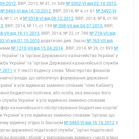
.09.2012
, ВВР, 2013, № 41, ст.549
№ 5302-VI від 02.10.2012
,
9
№ 5463-VI від 16.10.2012
, ВВР, 2014, № 4, ст.61
№ 5492-VI
4, № 1, ст.4
№ 5518-VI від 06.12.2012
, ВВР, 2014, № 8, ст.90
13
, ВВР, 2014, № 11, ст.139
№ 398-VII від 04.07.2013
, ВВР,
8-VII від 19.11.2013
, ВВР, 2014, № 22, ст.789
№ 719-VII від
2-VI від 07.10.2010
додатково див. Закон
№ 763-VII від
конами
№ 1210-VII від 15.04.2014
, ВВР, 2014, № 26, ст.893
№
 України" та "органи Державного казначейства України" у
ужба України" та "органи Державної казначейської служби
7.2011
)( У тексті Кодексу слова "Міністерство фінансів
конавчої влади, що забезпечує формування державної
країни" в усіх відмінках замінено словами "член Кабінету
вної бюджетної політики, або особа, яка виконує його
 служба України" в усіх відмінках замінено словами
 сфері казначейського обслуговування бюджетних коштів"
 України" в усіх відмінках замінено словами "органи, що
ому відмінку згідно із Законом
№ 5463-VI від 16.10.2012
)(
"орган державної податкової служби", "орган податкової
ган доходів і зборів" у відповідному відмінку і числі згідно