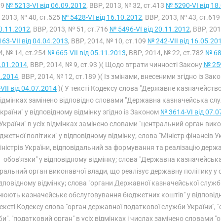
69
№ 5213-VI від 06.09.2012
, ВВР, 2013, № 32, ст.413
№ 5290-VI від 18
 2013, № 40, ст.525
№ 5428-VI від 16.10.2012
, ВВР, 2013, № 43, ст.61
20.11.2012
, ВВР, 2013, № 51, ст.716
№ 5496-VI від 20.11.2012
, ВВР, 201
63-VII від 04.04.2013
, ВВР, 2014, № 10, ст.109
№ 242-VII від 16.05.20
4, № 14, ст.254
№ 665-VII від 05.11.2013
, ВВР, 2014, № 22, ст.782
№ 68
.01.2014
, ВВР, 2014, № 9, ст.93 )( Щодо втрати чинності Закону
№ 259
2.2014
, ВВР, 2014, № 12, ст.189 )( Із змінами, внесеними згідно із За
VII від 04.07.2014
)( У тексті Кодексу слова "Державне казначейство
відмінках замінено відповідно словами "Державна казначейська сл
країни" у відповідному відмінку згідно із Законом
№ 3614-VI від 07.0
України" в усіх відмінках замінено словами "центральний орган ви
жетної політики" у відповідному відмінку; слова "Міністр фінансів У
іністрів України, відповідальний за формування та реалізацію держа
обов'язки" у відповідному відмінку; слова "Державна казначейська
тральний орган виконавчої влади, що реалізує державну політику у
ідповідному відмінку; слова "органи Державної казначейської служби
нюють казначейське обслуговування бюджетних коштів" у відповідн
тексті Кодексу слова "орган державної податкової служби України", 
и", "податковий орган" в усіх відмінках і числах замінено словами "ор