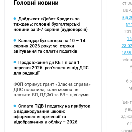
Головні новини
ст.3
ВВР,
від 
Дайджест «Дебет-Кредит» за
тиждень: головні бухгалтерські
№ 1
новини за 3-7 серпня (аудіоверсія)
201
16
Календар бухгалтера на 10 – 14
серпня 2026 року: усі строки
23.0
звітування та сплати податків
1588-
всіх 
Продовження дії КЕП після 1
У
вересня 2026: розʼяснення від ДПС
для редакції
бюд
ФОП отримує грант «Власна справа»:
М
ДПС пояснила, коли можна не
платити ЄП, ПДФО та ВЗ з цієї суми
"цен
Сплата ПДВ і податку на прибуток
у в
з відшкодування шкоди:
оформлення претензії та
здійс
відображення в обліку – 2026
У 
служб