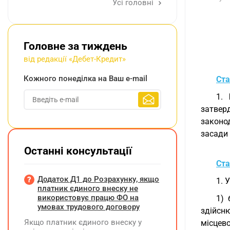
Усі головні
Головне за тиждень
від редакції «Дебет-Кредит»
Кожного понеділка на Ваш e-mail
Ста
1.
затвер
законо
засади 
Останні консультації
Ста
Додаток Д1 до Розрахунку, якщо
1. 
платник єдиного внеску не
використовує працю ФО на
1) 
умовах трудового договору
здійсн
Якщо платник єдиного внеску у
місцев