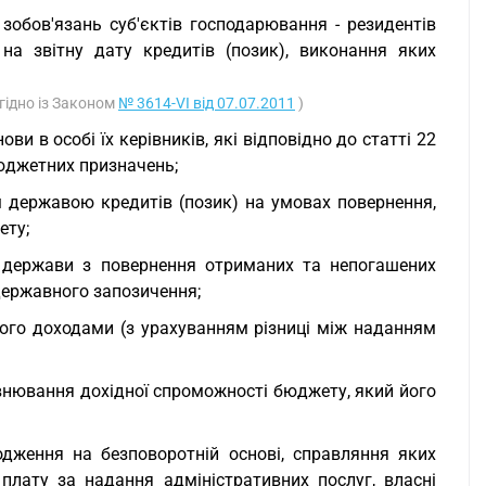
зобов'язань суб'єктів господарювання - резидентів
а звітну дату кредитів (позик), виконання яких
згідно із Законом
№ 3614-VI від 07.07.2011
)
и в особі їх керівників, які відповідно до статті 22
юджетних призначень;
ям державою кредитів (позик) на умовах повернення,
ету;
ь держави з повернення отриманих та непогашених
 державного запозичення;
ого доходами (з урахуванням різниці між наданням
внювання дохідної спроможності бюджету, який його
одження на безповоротній основі, справляння яких
лату за надання адміністративних послуг, власні