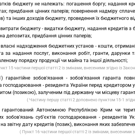
атків бюджету не належать: погашення боргу; надання кр
ах; придбання цінних паперів; повернення надміру сплаче
в) та інших доходів бюджету, проведення їх бюджетного в
 витрати бюджету - видатки бюджету, надання кредитів з
на депозитах, придбання цінних паперів;
 власні надходження бюджетних установ - кошти, отрима
а за надання послуг, виконання робіт, гранти, дарунки т
леному порядку продукції чи майна та іншої діяльності;
ункт 15 частини першої статті 2 із змінами, внесеними згідно із Зак
1) гарантійне зобов'язання - зобов'язання гаранта пов
а господарювання - резидента України перед кредитором у
итом (позикою), залученим під державну чи місцеву гарант
( Частину першу статті 2 доповнено пунктом 15-1 згід
 гарантований Автономною Республікою Крим чи терит
их зобов'язань суб'єктів господарювання - резидентів 
на звітну дату кредитів (позик), виконання яких забезпеч
( Пункт 16 частини першої статті 2 із змінами, внесеними 