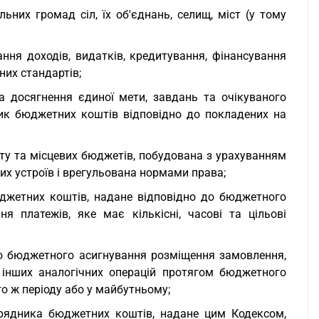
них громад сіл, їх об'єднань, селищ, міст (у тому
ння доходів, видатків, кредитування, фінансування
них стандартів;
а досягнення єдиної мети, завдань та очікуваного
ник бюджетних коштів відповідно до покладених на
ту та місцевих бюджетів, побудована з урахуванням
их устроїв і врегульована нормами права;
джетних коштів, надане відповідно до бюджетного
я платежів, яке має кількісні, часові та цільові
 до бюджетного асигнування розміщення замовлення,
 інших аналогічних операцій протягом бюджетного
го ж періоду або у майбутньому;
рядника бюджетних коштів, надане цим Кодексом,