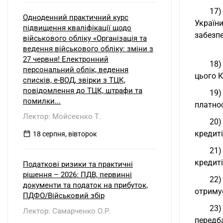
17)
Одноденний практичний курс
Україн
підвищення кваліфікації щодо
забезп
військового обліку «Організація та
ведення військового обліку: зміни з
27 червня! Електронний
18)
персональний облік, ведення
цього 
списків, е-ВОД, звірки з ТЦК,
повідомлення до ТЦК, штрафи та
19)
помилки...
платно
Лектор: Мойсеєнко Т.
20)
кредиті
18 серпня, вівторок
21)
кредит
Податкові ризики та практичні
рішення – 2026: ПДВ, первинні
22)
документи та податок на прибуток,
отриму
ПДФО/Військовий збір
23)
Лектор: Самарченко О.Р.
передб