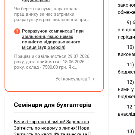
законо
Чи береться сума, нарахована
обмеже
працівнику за час затримки
розрахунку в разі звільнення при
9) 
обчсиленні середньомісячної
з відп
заробітної плати (винагороди), для
Розрахунок компенсації при
розрахунку внеску на підтримку
звільненні, якщо немає
періоди
працевлаштування осіб з
повністю відпрацьованого
інвалідністю?
10)
місяця (аудіоверсія)
викона
Працівник звільняється 29.07.2026
року, дата прийняття - 18.06.2026
11)
року, оклад - 7500,00 грн. Як
бюджет
розрахувати компенсацію трьох
невикористаних днів відпустки при
Усі консультації
12)
звільненні?
ними у
бюджет
Семінари для бухгалтерів
12-
внаслід
Великі зарплатні зміни! Зарплатна
Звітність по-новому з липня! Нова
13)
Звітність по квоті 4% та внеску за її