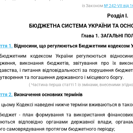
із Законом
№ 242-VII від 
Розділ I.
БЮДЖЕТНА СИСТЕМА УКРАЇНИ ТА ОСН
Глава 1. ЗАГАЛЬНІ П
ття 1.
Відносини, що регулюються Бюджетним кодексом У
 Бюджетним кодексом України регулюються відносини
дження, виконання бюджетів, звітування про їх вик
давства, і питання відповідальності за порушення бюдже
утворення та погашення державного і місцевого боргу.
( Частина перша статті 1 із змінами, внесеними згідн
ття 2.
Визначення основних термінів
У цьому Кодексі наведені нижче терміни вживаються в тако
бюджет - план формування та використання фінансових 
юються відповідно органами державної влади, органа
ого самоврядування протягом бюджетного періоду;