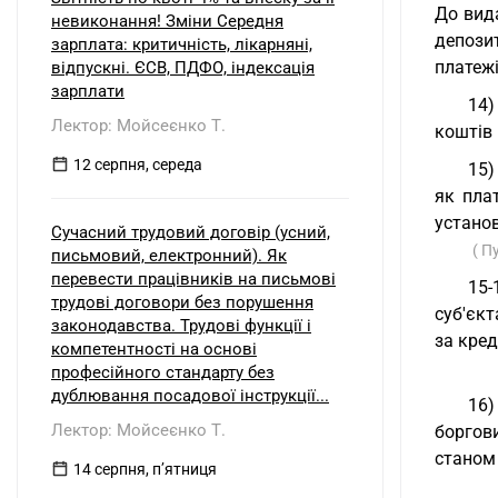
До вид
невиконання! Зміни Середня
депозит
зарплата: критичність, лікарняні,
платежі
відпускні. ЄСВ, ПДФО, індексація
зарплати
14)
Лектор: Мойсеєнко Т.
коштів 
12 серпня, середа
15)
як плат
установ
Сучасний трудовий договір (усний,
( П
письмовий, електронний). Як
перевести працівників на письмові
15-
трудові договори без порушення
суб'єкт
законодавства. Трудові функції і
за кред
компетентності на основі
професійного стандарту без
дублювання посадової інструкції...
16)
Лектор: Мойсеєнко Т.
боргов
станом 
14 серпня, пʼятниця