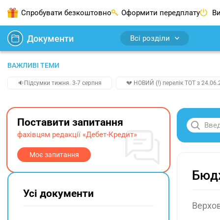
Спробувати безкоштовно
Оформити передплату
Ви
Документи
Всі розділи
ВАЖЛИВІ ТЕМИ
🔉Підсумки тижня. 3-7 серпня
💔 НОВИЙ (!) перелік ТОТ з 24.06.
Поставити запитання
фахівцям редакції «Дебет-Кредит»
Моє запитання
Бюдж
Усі документи
Верхов