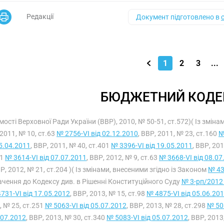
Редакції
Документ підготовлено в
1
2
3
...
БЮДЖЕТНИЙ КОДЕК
мості Верховної Ради України (ВВР), 2010, № 50-51, ст.572)( Із змін
2011, № 10, ст.63
№ 2756-VI від 02.12.2010
, ВВР, 2011, № 23, ст.160
№
05.04.2011
, ВВР, 2011, № 40, ст.401
№ 3396-VI від 19.05.2011
, ВВР, 20
81
№ 3614-VI від 07.07.2011
, ВВР, 2012, № 9, ст.63
№ 3668-VI від 08.07
Р, 2012, № 21, ст.204 )( Із змінами, внесеними згідно із Законом
№ 43
чення до Кодексу див. в Рішенні Конституційного Суду
№ 3-рп/2012 
731-VI від 17.05.2012
, ВВР, 2013, № 15, ст.98
№ 4875-VI від 05.06.20
, № 25, ст.251
№ 5063-VI від 05.07.2012
, ВВР, 2013, № 28, ст.298
№ 506
.07.2012
, ВВР, 2013, № 30, ст.340
№ 5083-VI від 05.07.2012
, ВВР, 2013