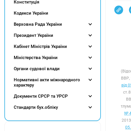
Конституція
Кодекси України
Верховна Рада України
Президент України
Кабінет Міністрів України
Міністерства України
Органи судової влади
(Відо
ВВР, 
Нормативні акти міжнародного
характеру
від 
ст.
Документи СРСР та УРСР
ВВ
тлума
Cтандарти бух.обліку
№ 4
2013
05