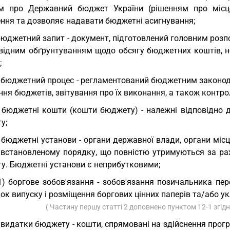
м про Державний бюджет України (рішенням про місцев
ння та дозволяє надавати бюджетні асигнування;
бюджетний запит - документ, підготовлений головним роз
овідним обґрунтуванням щодо обсягу бюджетних коштів, не
;
 бюджетний процес - регламентований бюджетним законод
ння бюджетів, звітування про їх виконання, а також конт
 бюджетні кошти (кошти бюджету) - належні відповідно
у;
 бюджетні установи - органи державної влади, органи місц
 встановленому порядку, що повністю утримуються за ра
у. Бюджетні установи є неприбутковими;
1) боргове зобов'язання - зобов'язання позичальника п
ок випуску і розміщення боргових цінних паперів та/або у
( Частину першу статті 2 доповнено пунктом 12-1 згід
 видатки бюджету - кошти, спрямовані на здійснення прог