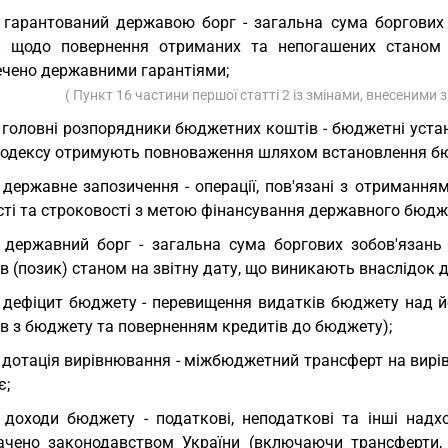
 гарантований державою борг - загальна сума боргових 
и щодо повернення отриманих та непогашених станом н
ечено державними гарантіями;
( Пункт 16 частини першої статті 2 із змінами, внесеними 
 головні розпорядники бюджетних коштів - бюджетні установ
Кодексу отримують повноваження шляхом встановлення б
 державне запозичення - операції, пов'язані з отриманн
сті та строковості з метою фінансування державного бюдж
 державний борг - загальна сума боргових зобов'язан
в (позик) станом на звітну дату, що виникають внаслідок
 дефіцит бюджету - перевищення видатків бюджету над й
ів з бюджету та поверненням кредитів до бюджету);
 дотація вирівнювання - міжбюджетний трансферт на вирі
є;
 доходи бюджету - податкові, неподаткові та інші надх
ачено законодавством України (включаючи трансферти, п