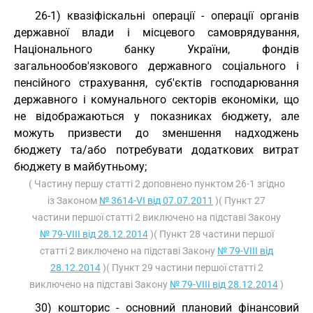
26-1) квазіфіскальні операції - операції органів
державної влади і місцевого самоврядування,
Національного банку України, фондів
загальнообов'язкового державного соціального і
пенсійного страхування, суб'єктів господарювання
державного і комунального секторів економіки, що
не відображаються у показниках бюджету, але
можуть призвести до зменшення надходжень
бюджету та/або потребувати додаткових витрат
бюджету в майбутньому;
( Частину першу статті 2 доповнено пунктом 26-1 згідно
із Законом
№ 3614-VI від 07.07.2011
)( Пункт 27
частини першої статті 2 виключено на підставі Закону
№ 79-VIII від 28.12.2014
)( Пункт 28 частини першої
статті 2 виключено на підставі Закону
№ 79-VIII від
28.12.2014
)( Пункт 29 частини першої статті 2
виключено на підставі Закону
№ 79-VIII від 28.12.2014
)
30) кошторис - основний плановий фінансовий