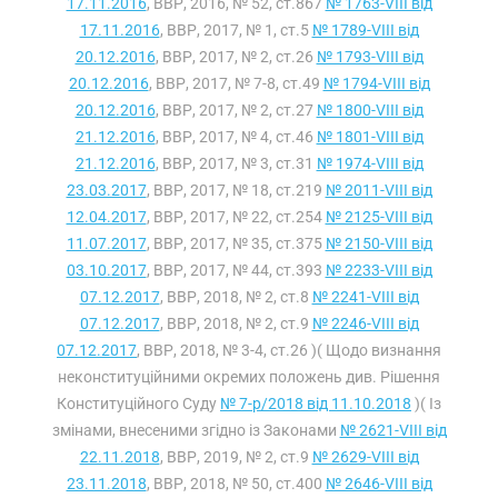
17.11.2016
, ВВР, 2016, № 52, ст.867
№ 1763-VIII від
17.11.2016
, ВВР, 2017, № 1, ст.5
№ 1789-VIII від
20.12.2016
, ВВР, 2017, № 2, ст.26
№ 1793-VIII від
20.12.2016
, ВВР, 2017, № 7-8, ст.49
№ 1794-VIII від
20.12.2016
, ВВР, 2017, № 2, ст.27
№ 1800-VIII від
21.12.2016
, ВВР, 2017, № 4, ст.46
№ 1801-VIII від
21.12.2016
, ВВР, 2017, № 3, ст.31
№ 1974-VIII від
23.03.2017
, ВВР, 2017, № 18, ст.219
№ 2011-VIII від
12.04.2017
, ВВР, 2017, № 22, ст.254
№ 2125-VIII від
11.07.2017
, ВВР, 2017, № 35, ст.375
№ 2150-VIII від
03.10.2017
, ВВР, 2017, № 44, ст.393
№ 2233-VIII від
07.12.2017
, ВВР, 2018, № 2, ст.8
№ 2241-VIII від
07.12.2017
, ВВР, 2018, № 2, ст.9
№ 2246-VIII від
07.12.2017
, ВВР, 2018, № 3-4, ст.26 )( Щодо визнання
неконституційними окремих положень див. Рішення
Конституційного Суду
№ 7-р/2018 від 11.10.2018
)( Із
змінами, внесеними згідно із Законами
№ 2621-VIII від
22.11.2018
, ВВР, 2019, № 2, ст.9
№ 2629-VIII від
23.11.2018
, ВВР, 2018, № 50, ст.400
№ 2646-VIII від