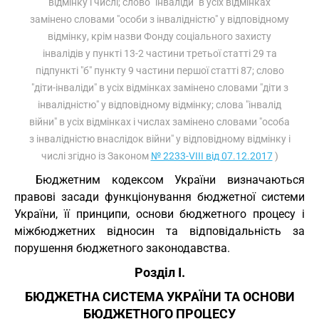
відмінку і числі; слово "інваліди" в усіх відмінках
замінено словами "особи з інвалідністю" у відповідному
відмінку, крім назви Фонду соціального захисту
інвалідів у пункті 13-2 частини третьої статті 29 та
підпункті "б" пункту 9 частини першої статті 87; слово
"діти-інваліди" в усіх відмінках замінено словами "діти з
інвалідністю" у відповідному відмінку; слова "інвалід
війни" в усіх відмінках і числах замінено словами "особа
з інвалідністю внаслідок війни" у відповідному відмінку і
числі згідно із Законом
№ 2233-VIII від 07.12.2017
)
Бюджетним кодексом України визначаються
правові засади функціонування бюджетної системи
України, її принципи, основи бюджетного процесу і
міжбюджетних відносин та відповідальність за
порушення бюджетного законодавства.
Розділ I.
БЮДЖЕТНА СИСТЕМА УКРАЇНИ ТА ОСНОВИ
БЮДЖЕТНОГО ПРОЦЕСУ