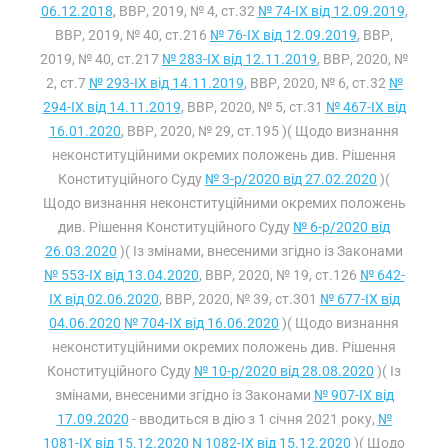
06.12.2018
, ВВР, 2019, № 4, ст.32
№ 74-IX від 12.09.2019
,
ВВР, 2019, № 40, ст.216
№ 76-IX від 12.09.2019
, ВВР,
2019, № 40, ст.217
№ 283-IX від 12.11.2019
, ВВР, 2020, №
2, ст.7
№ 293-IX від 14.11.2019
, ВВР, 2020, № 6, ст.32
№
294-IX від 14.11.2019
, ВВР, 2020, № 5, ст.31
№ 467-IX від
16.01.2020
, ВВР, 2020, № 29, ст.195 )( Щодо визнання
неконституційними окремих положень див. Рішення
Конституційного Суду
№ 3-р/2020 від 27.02.2020
)(
Щодо визнання неконституційними окремих положень
див. Рішення Конституційного Суду
№ 6-р/2020 від
26.03.2020
)( Із змінами, внесеними згідно із Законами
№ 553-IX від 13.04.2020
, ВВР, 2020, № 19, ст.126
№ 642-
IX від 02.06.2020
, ВВР, 2020, № 39, ст.301
№ 677-IX від
04.06.2020
№ 704-IX від 16.06.2020
)( Щодо визнання
неконституційними окремих положень див. Рішення
Конституційного Суду
№ 10-р/2020 від 28.08.2020
)( Із
змінами, внесеними згідно із Законами
№ 907-IX від
17.09.2020
- вводиться в дію з 1 січня 2021 року,
№
1081-IX від 15.12.2020
N 1082-IX від 15.12.2020
)( Щодо