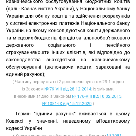
казначейського обслуговування бюджетних коштів
(далі - Казначейство України), у Національному банку
України для обліку коштів та здійснення розрахунків
у системі електронних платежів Національного банку
України, на якому консолідуються кошти державного
та місцевих бюджетів, фондів загальнообов’язкового
державного соціального і пенсійного
страхуваннякошти інших клієнтів, які відповідно до
законодавства знаходяться на казначейському
обслуговуванні (включаючи кошти, зараховані на
єдиний рахунок);
( Частину першу статті 2 доповнено пунктом 23-1 згідно
із Законом
№ 79-VIII від 28.12.2014
; із змінами,
внесеними згідно із Законом
№ 176-VIII від 10.02.2015
,
№ 1081-IX від 15.12.2020
)
Термін "єдиний рахунок" вживається в цьому
Кодексі у значенні, наведеному вПодатковому
кодексі України
( Кодекс доповнено абзацом згідно із Законом
№ 1081-