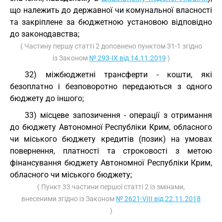
що належить до державної чи комунальної власності
та закріплене за бюджетною установою відповідно
до законодавства;
( Частину першу статті 2 доповнено пунктом 31-1 згідно
із Законом
№ 293-IX від 14.11.2019
)
32) міжбюджетні трансферти - кошти, які
безоплатно і безповоротно передаються з одного
бюджету до іншого;
33) місцеве запозичення - операції з отримання
до бюджету Автономної Республіки Крим, обласного
чи міського бюджету кредитів (позик) на умовах
повернення, платності та строковості з метою
фінансування бюджету Автономної Республіки Крим,
обласного чи міського бюджету;
( Пункт 33 частини першої статті 2 із змінами,
внесеними згідно із Законом
№ 2621-VIII від 22.11.2018
)