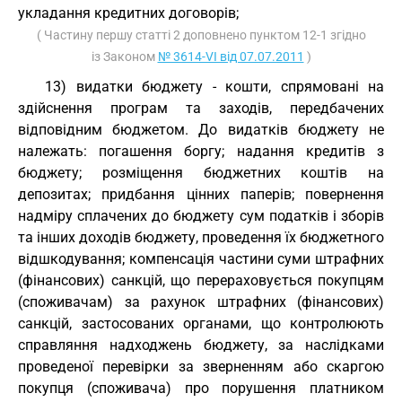
укладання кредитних договорів;
( Частину першу статті 2 доповнено пунктом 12-1 згідно
із Законом
№ 3614-VI від 07.07.2011
)
13) видатки бюджету - кошти, спрямовані на
здійснення програм та заходів, передбачених
відповідним бюджетом. До видатків бюджету не
належать: погашення боргу; надання кредитів з
бюджету; розміщення бюджетних коштів на
депозитах; придбання цінних паперів; повернення
надміру сплачених до бюджету сум податків і зборів
та інших доходів бюджету, проведення їх бюджетного
відшкодування; компенсація частини суми штрафних
(фінансових) санкцій, що перераховується покупцям
(споживачам) за рахунок штрафних (фінансових)
санкцій, застосованих органами, що контролюють
справляння надходжень бюджету, за наслідками
проведеної перевірки за зверненням або скаргою
покупця (споживача) про порушення платником