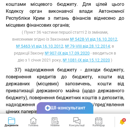
коштами місцевого бюджету. Для цілей цього
Кодексу орган виконавчої влади Автономної
Республіки Крим з питань фінансів віднесено до
місцевих фінансових органів;
( Пункт 36 частини першої статті 2 із змінами,
внесеними згідно із Законами
№ 5428-VI від 16.10.2012
,
№ 5463-VI від 16.10.2012
,
№ 79-VIII від 28.12.2014
; в
редакції Закону
№ 907-IX від 17.09.2020
- вводиться в
дію з 1 січня 2021 року,
№ 1081-IX від 15.12.2020
)
37) надходження бюджету - доходи бюджету,
повернення кредитів до бюджету, кошти від
державних (місцевих) запозичень, кошти від
приватизації державного майна (щодо державного
бюджету), повернення бюджетних коштів з депозитів,
надходження внаслідок продажу/пред'явлення
ШІ-консультант
цінних паперів;
0
37-1) обслуговування державного (місцевого)
Документи
Головна
Новини
Консультації
Календар
Сервіси
боргу - операції щодо здійснення плати за