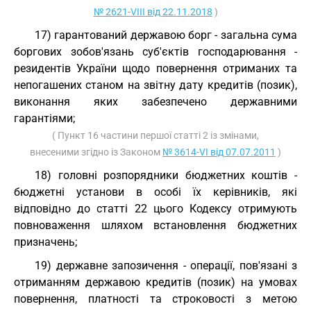
№ 2621-VIII від 22.11.2018
)
17) гарантований державою борг - загальна сума
боргових зобов'язань суб'єктів господарювання -
резидентів України щодо повернення отриманих та
непогашених станом на звітну дату кредитів (позик),
виконання яких забезпечено державними
гарантіями;
( Пункт 16 частини першої статті 2 із змінами,
внесеними згідно із Законом
№ 3614-VI від 07.07.2011
)
18) головні розпорядники бюджетних коштів -
бюджетні установи в особі їх керівників, які
відповідно до статті 22 цього Кодексу отримують
повноваження шляхом встановлення бюджетних
призначень;
19) державне запозичення - операції, пов'язані з
отриманням державою кредитів (позик) на умовах
повернення, платності та строковості з метою