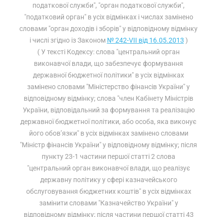
податкової служби", "орган податкової служби",
"податковий орган" в усіх відмінках і числах замінено
словами "орган доходів і зборів" у відповідному відмінку
і числі згідно із Законом
№ 242-VII від 16.05.2013
)
( У тексті Кодексу: слова "центральний орган
виконавчої влади, що забезпечує формування
державної бюджетної політики" в усіх відмінках
замінено словами "Міністерство фінансів України" у
відповідному відмінку; слова "член Кабінету Міністрів
України, відповідальний за формування та реалізацію
державної бюджетної політики, або особа, яка виконує
його обов’язки" в усіх відмінках замінено словами
"Міністр фінансів України" у відповідному відмінку; після
пункту 23-1 частини першої статті 2 слова
"центральний орган виконавчої влади, що реалізує
державну політику у сфері казначейського
обслуговування бюджетних коштів" в усіх відмінках
замінити словами "Казначейство України" у
відповідному відмінку; після частини першої статті 43