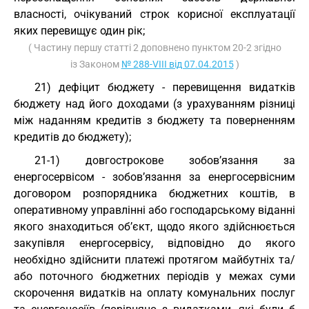
власності, очікуваний строк корисної експлуатації
яких перевищує один рік;
( Частину першу статті 2 доповнено пунктом 20-2 згідно
із Законом
№ 288-VIII від 07.04.2015
)
21) дефіцит бюджету - перевищення видатків
бюджету над його доходами (з урахуванням різниці
між наданням кредитів з бюджету та поверненням
кредитів до бюджету);
21-1) довгострокове зобов’язання за
енергосервісом - зобов’язання за енергосервісним
договором розпорядника бюджетних коштів, в
оперативному управлінні або господарському віданні
якого знаходиться об’єкт, щодо якого здійснюється
закупівля енергосервісу, відповідно до якого
необхідно здійснити платежі протягом майбутніх та/
або поточного бюджетних періодів у межах суми
скорочення видатків на оплату комунальних послуг