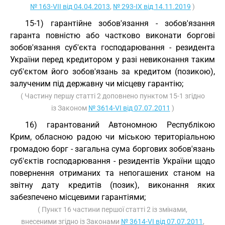
№ 163-VII від 04.04.2013
,
№ 293-IX від 14.11.2019
)
15-1) гарантійне зобов'язання - зобов'язання
гаранта повністю або частково виконати боргові
зобов'язання суб'єкта господарювання - резидента
України перед кредитором у разі невиконання таким
суб'єктом його зобов'язань за кредитом (позикою),
залученим під державну чи місцеву гарантію;
( Частину першу статті 2 доповнено пунктом 15-1 згідно
із Законом
№ 3614-VI від 07.07.2011
)
16) гарантований Автономною Республікою
Крим, обласною радою чи міською територіальною
громадою борг - загальна сума боргових зобов'язань
суб'єктів господарювання - резидентів України щодо
повернення отриманих та непогашених станом на
звітну дату кредитів (позик), виконання яких
забезпечено місцевими гарантіями;
( Пункт 16 частини першої статті 2 із змінами,
внесеними згідно із Законами
№ 3614-VI від 07.07.2011
,