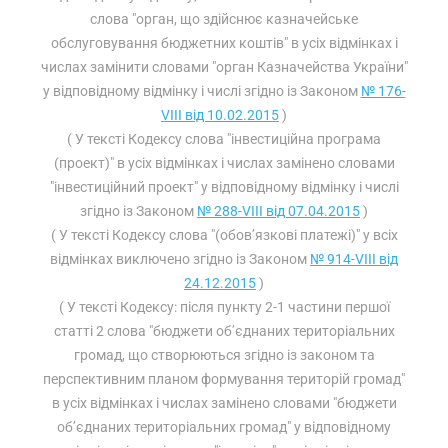
слова "орган, що здійснює казначейське
обслуговування бюджетних коштів" в усіх відмінках і
числах замінити словами "орган Казначейства України"
у відповідному відмінку і числі згідно із Законом
№ 176-
VIII від 10.02.2015
)
( У тексті Кодексу слова "інвестиційна програма
(проект)" в усіх відмінках і числах замінено словами
"інвестиційний проект" у відповідному відмінку і числі
згідно із Законом
№ 288-VIII від 07.04.2015
)
( У тексті Кодексу слова "(обов’язкові платежі)" у всіх
відмінках виключено згідно із Законом
№ 914-VIII від
24.12.2015
)
( У тексті Кодексу: після пункту 2-1 частини першої
статті 2 слова "бюджети об’єднаних територіальних
громад, що створюються згідно із законом та
перспективним планом формування територій громад"
в усіх відмінках і числах замінено словами "бюджети
об’єднаних територіальних громад" у відповідному