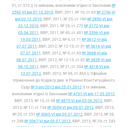
51, ст.572 )( Із змінами, внесеними згідно із Законами
№
2592-VI від 07.10.2010
, ВВР, 2011, № 10, ст.63
№ 2756-VI
від 02.12.2010
, ВВР, 2011, № 23, ст.160
№ 2856-VI від
23.12.2010
, ВВР, 2011, № 29, ст.272
№ 3172-VI від
05.04.2011
, ВВР, 2011, № 40, ст.401
№ 3396-VI від
19.05.2011
, ВВР, 2012, № 4, ст.11
№ 3612-VI від
07.07.2011
, ВВР, 2012, № 12-13, ст.81
№ 3614-VI від
07.07.2011
, ВВР, 2012, № 9, ст.63
№ 3668-VI від
08.07.2011
, ВВР, 2012, № 12-13, ст.82
№ 3828-VI від
06.10.2011
, ВВР, 2012, № 21, ст.204
№ 4318-VI від
12.01.2012
, ВВР, 2012, № 39, ст.464 )( Офіційне
тлумачення до Кодексу див. в Рішенні Конституційного
Суду
№ 3-рп/2012 від 25.01.2012
)( Із змінами,
внесеними згідно із Законами
№ 4731-VI від 17.05.2012
,
ВВР, 2013, № 15, ст.98
№ 4875-VI від 05.06.2012
, ВВР,
2013, № 17, ст.154
№ 5059-VI від 05.07.2012
, ВВР, 2013,
№ 25, ст.251
№ 5063-VI від 05.07.2012
, ВВР, 2013, № 28,
ст.298
№ 5067-VI від 05.07.2012
, ВВР, 2013, № 24, ст.243