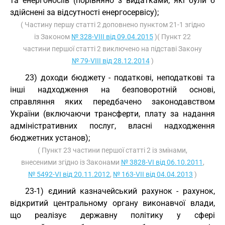
та енергоносіїв (порівняно з видатками, які були б
здійснені за відсутності енергосервісу);
( Частину першу статті 2 доповнено пунктом 21-1 згідно
із Законом
№ 328-VIII від 09.04.2015
)( Пункт 22
частини першої статті 2 виключено на підставі Закону
№ 79-VIII від 28.12.2014
)
23) доходи бюджету - податкові, неподаткові та
інші надходження на безповоротній основі,
справляння яких передбачено законодавством
України (включаючи трансферти, плату за надання
адміністративних послуг, власні надходження
бюджетних установ);
( Пункт 23 частини першої статті 2 із змінами,
внесеними згідно із Законами
№ 3828-VI від 06.10.2011
,
№ 5492-VI від 20.11.2012
,
№ 163-VII від 04.04.2013
)
23-1) єдиний казначейський рахунок - рахунок,
відкритий центральному органу виконавчої влади,
що реалізує державну політику у сфері