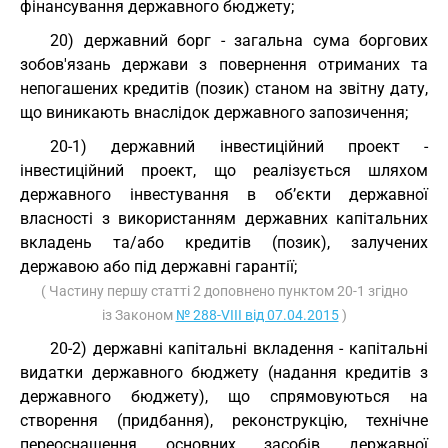
фінансування державного бюджету;
20) державний борг - загальна сума боргових
зобов'язань держави з повернення отриманих та
непогашених кредитів (позик) станом на звітну дату,
що виникають внаслідок державного запозичення;
20-1) державний інвестиційний проект -
інвестиційний проект, що реалізується шляхом
державного інвестування в об’єкти державної
власності з використанням державних капітальних
вкладень та/або кредитів (позик), залучених
державою або під державні гарантії;
( Частину першу статті 2 доповнено пунктом 20-1 згідно
із Законом
№ 288-VIII від 07.04.2015
)
20-2) державні капітальні вкладення - капітальні
видатки державного бюджету (надання кредитів з
державного бюджету), що спрямовуються на
створення (придбання), реконструкцію, технічне
переоснащення основних засобів державної