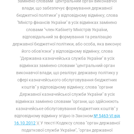
замінено словами "центральний орган виконавчої
влади, що забезпечує формування державної
бюджетної політики" у відповідному відмінку; слова
"Міністр фінансів України" в усіх відмінках замінено
словами "член Кабінету Міністрів України,
відповідальний за формування та реалізацію
державної бюджетної політики, або особа, яка виконує
його обов'язки" у відповідному відмінку; слова
"Державна казначейська служба України" в усіх
відмінках замінено словами "центральний орган
виконавчої влади, що реалізує державну політику у
сфері казначейського обслуговування бюджетних
коштів" у відповідному відмінку; слова "органи
Державної казначейської служби України" в усіх
відмінках замінено словами "органи, що здійснюють
казначейське обслуговування бюджетних коштів" у
відповідному відмінку згідно із Законом
№ 5463-VI від
16.10.2012
)( У тексті Кодексу слова "орган державної
податкової служби України", "орган державної