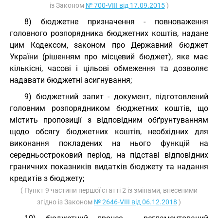
із Законом
№ 700-VIII від 17.09.2015
)
8) бюджетне призначення - повноваження
головного розпорядника бюджетних коштів, надане
цим Кодексом, законом про Державний бюджет
України (рішенням про місцевий бюджет), яке має
кількісні, часові і цільові обмеження та дозволяє
надавати бюджетні асигнування;
9) бюджетний запит - документ, підготовлений
головним розпорядником бюджетних коштів, що
містить пропозиції з відповідним обґрунтуванням
щодо обсягу бюджетних коштів, необхідних для
виконання покладених на нього функцій на
середньостроковий період, на підставі відповідних
граничних показників видатків бюджету та надання
кредитів з бюджету;
( Пункт 9 частини першої статті 2 із змінами, внесеними
згідно із Законом
№ 2646-VIII від 06.12.2018
)