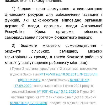
вживаються в такому значенні:
1) бюджет - план формування та використання
фінансових ресурсів для забезпечення завдань і
функцій, які здійснюються відповідно органами
державної влади, органами влади Автономної
Республіки Крим, органами місцевого
самоврядування протягом бюджетного періоду;
2) бюджети місцевого самоврядування -
бюджети сільських, селищних, міських
територіальних громад, а також бюджети районів у
містах (у разі утворення районних у місті рад);
( Пункт 2 частини першої статті 2 із змінами, внесеними
згідно із Законами
№ 176-VIII від 10.02.2015
,
№ 2233-VIII
від 07.12.2017
; в редакції Закону
№ 907-IX від
17.09.2020
- вводиться в дію з 1 січня 2021 року, в
редакції Закону
№ 1081-IX від 15.12.2020
)( Пункт 2-1
частини першої статті 2 виключено на підставі Закону
№ 907-IX від 17.09.2020
- вводиться в дію з 1 січня 2021