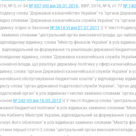
016, № 5, ст.54
№ 937-VIII від 26.01.2016
, ВВР, 2016, № 8, ст.77
№ 1406
Кодексу слова "Державне казначейство України" та "органи Державн
відно словами "Державна казначейська служба України" та "органи
ідмінку згідно із Законом
№ 3614-VI від 07.07.2011
)( У тексті Кодекс
замінено словами "центральний орган виконавчої влади, що забез
відповідному відмінку; слова "Міністр фінансів України" в усіх відмін
відповідальний за формування та реалізацію державної бюджетної 
дповідному відмінку; слова "Державна казначейська служба України"
конавчої влади, що реалізує державну політику у сфері казначейсь
дмінку; слова "органи Державної казначейської служби України" в у
начейське обслуговування бюджетних коштів" у відповідному відмін
ексу слова "орган державної податкової служби України", "орган де
одатковий орган" в усіх відмінках і числах замінено словами "орган дох
коном
№ 242-VII від 16.05.2013
)( У тексті Кодексу:слова "централь
жавної бюджетної політики" в усіх відмінках замінено словами "Мініс
лен Кабінету Міністрів України, відповідальний за формування та ре
конує його обов'язки" в усіх відмінках замінено словами "Міністр фін
стини першої статті 2 слова "центральний орган виконавчої влади,