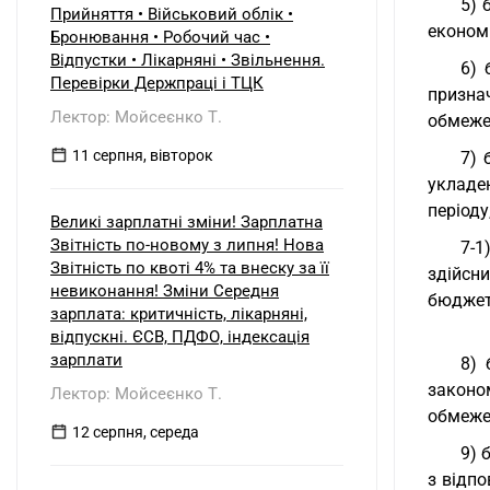
5) 
Прийняття • Військовий облік •
економі
Бронювання • Робочий час •
Відпустки • Лікарняні • Звільнення.
6) 
Перевірки Держпраці і ТЦК
призна
Лектор: Мойсеєнко Т.
обмеже
11 серпня, вівторок
7) 
укладе
періоду
Великі зарплатні зміни! Зарплатна
Звітність по-новому з липня! Нова
7-1
Звітність по квоті 4% та внеску за її
здійсн
невиконання! Зміни Середня
бюджетн
зарплата: критичність, лікарняні,
відпускні. ЄСВ, ПДФО, індексація
зарплати
8) 
законо
Лектор: Мойсеєнко Т.
обмеже
12 серпня, середа
9) 
з відп