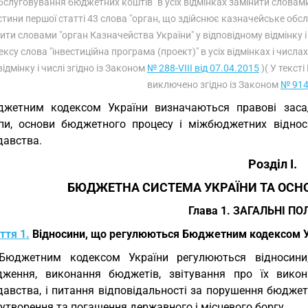
бслуговування бюджетних коштів" в усіх відмінках замінити словами 
стини першої статті 43 слова "орган, що здійснює казначейське обсл
ити словами "орган Казначейства України" у відповідному відмінку і
ксу слова "інвестиційна програма (проект)" в усіх відмінках і числа
відмінку і числі згідно із Законом
№ 288-VIII від 07.04.2015
)( У тексті
виключено згідно із Законом
№ 914-
жетним кодексом України визначаються правові засад
пи, основи бюджетного процесу і міжбюджетних віднос
давства.
Розділ I.
БЮДЖЕТНА СИСТЕМА УКРАЇНИ ТА ОСН
Глава 1. ЗАГАЛЬНІ П
ття 1.
Відносини, що регулюються Бюджетним кодексом У
 Бюджетним кодексом України регулюються відносини
дження, виконання бюджетів, звітування про їх вик
давства, і питання відповідальності за порушення бюдже
утворення та погашення державного і місцевого боргу.