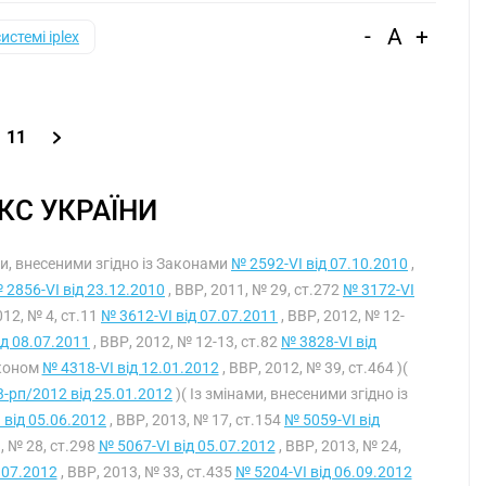
-
A
+
системі iplex
11
С УКРАЇНИ
ами, внесеними згідно із Законами
№ 2592-VI від 07.10.2010
,
 2856-VI від 23.12.2010
, ВВР, 2011, № 29, ст.272
№ 3172-VI
012, № 4, ст.11
№ 3612-VI від 07.07.2011
, ВВР, 2012, № 12-
ід 08.07.2011
, ВВР, 2012, № 12-13, ст.82
№ 3828-VI від
аконом
№ 4318-VI від 12.01.2012
, ВВР, 2012, № 39, ст.464 )(
-рп/2012 від 25.01.2012
)( Із змінами, внесеними згідно із
 від 05.06.2012
, ВВР, 2013, № 17, ст.154
№ 5059-VI від
, № 28, ст.298
№ 5067-VI від 05.07.2012
, ВВР, 2013, № 24,
.07.2012
, ВВР, 2013, № 33, ст.435
№ 5204-VI від 06.09.2012