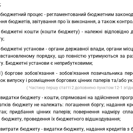
;
 бюджетний процес - регламентований бюджетним законод
ння бюджетів, звітування про їх виконання, а також конт
 бюджетні кошти (кошти бюджету) - належні відповідно
у;
 бюджетні установи - органи державної влади, органи місц
 встановленому порядку, що повністю утримуються за ра
у. Бюджетні установи є неприбутковими;
1) боргове зобов'язання - зобов'язання позичальника п
ок випуску і розміщення боргових цінних паперів та/або у
( Частину першу статті 2 доповнено пунктом 12-1 згід
 видатки бюджету - кошти, спрямовані на здійснення прог
атків бюджету не належать: погашення боргу; надання кр
тах; придбання цінних паперів; повернення надміру спл
в бюджету, проведення їх бюджетного відшкодування;
 витрати бюджету - видатки бюджету, надання кредитів з