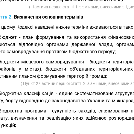
( Частина перша статті 1 із змінами, внесеними згідн
ття 2.
Визначення основних термінів
У цьому Кодексі наведені нижче терміни вживаються в тако
бюджет - план формування та використання фінансових 
юються відповідно органами державної влади, органа
ого самоврядування протягом бюджетного періоду;
бюджети місцевого самоврядування - бюджети територіаль
районів у містах), бюджети об'єднаних територіальн
ктивним планом формування територій громад;
( Пункт 2 частини першої статті 2 із змінами, внесеними з
бюджетна класифікація - єдине систематизоване згрупува
, боргу відповідно до законодавства України та міжнарод
бюджетна програма - сукупність заходів, спрямованих н
тату, визначення та реалізацію яких здійснює розпоряд
ункцій;