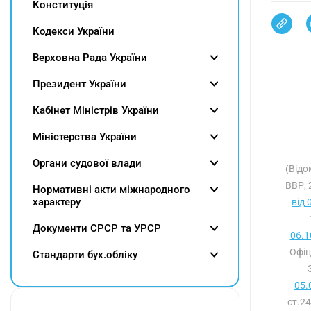
Конституція
Кодекси України
Верховна Рада України
Президент України
Кабінет Міністрів України
Міністерства України
Органи судової влади
(Відо
ВВР, 
Нормативні акти міжнародного
характеру
від 
Документи СРСР та УРСР
06.1
Офіц
Cтандарти бух.обліку
05.
ст.2