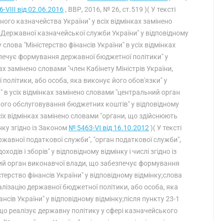
-VIII від 02.06.2016
, ВВР, 2016, № 26, ст.519 )( У тексті
ого казначейства України" у всіх відмінках замінено
 Державної казначейської служби України" у відповідному
у слова "Міністерство фінансів України" в усіх відмінках
печує формування державної бюджетної політики" у
ках замінено словами "член Кабінету Міністрів України,
політики, або особа, яка виконує його обов'язки" у
 в усіх відмінках замінено словами "центральний орган
кого обслуговування бюджетних коштів" у відповідному
сіх відмінках замінено словами "органи, що здійснюють
ку згідно із Законом
№ 5463-VI від 16.10.2012
)( У тексті
ржавної податкової служби", "орган податкової служби",
одів і зборів" у відповідному відмінку і числі згідно із
ний орган виконавчої влади, що забезпечує формування
терство фінансів України" у відповідному відмінку;слова
алізацію державної бюджетної політики, або особа, яка
ансів України" у відповідному відмінку;після пункту 23-1
 що реалізує державну політику у сфері казначейського