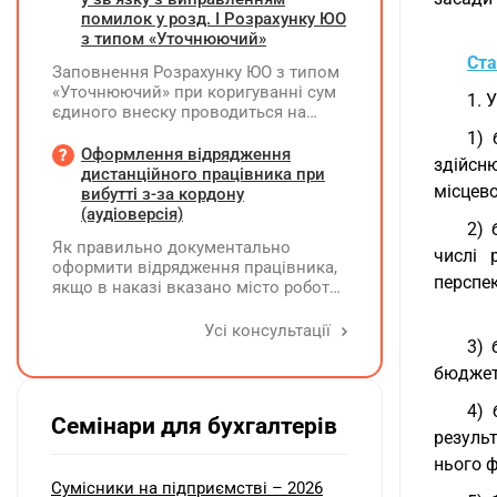
помилок у розд. І Розрахунку ЮО
з типом «Уточнюючий»
Ста
Заповнення Розрахунку ЮО з типом
«Уточнюючий» при коригуванні сум
1. 
єдиного внеску проводиться на
підставі Додатку Д1 до Розрахунку
1) 
ЮО з використанням типів
Оформлення відрядження
здійсн
нарахувань 2 та 3. Додатки,
дистанційного працівника при
місцев
інформація щодо яких не
вибутті з-за кордону
коригується, у рядку 06 не
(аудіоверсія)
2) 
вказуються та не подаються
Як правильно документально
числі 
оформити відрядження працівника,
перспе
якщо в наказі вказано місто роботи
в Україні, але виліт фактично
відбувся з іншої країни (де
Усі консультації
3) 
працівник працював дистанційно),
та чи впливає ця розбіжність на
бюджету
відшкодування витрат і
оподаткування?
4) 
Семінари для бухгалтерів
резуль
нього ф
Сумісники на підприємстві – 2026