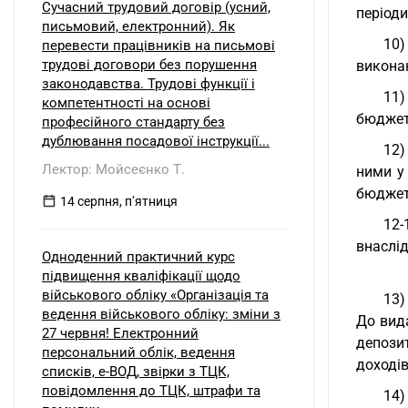
Сучасний трудовий договір (усний,
періоди
письмовий, електронний). Як
10)
перевести працівників на письмові
трудові договори без порушення
викона
законодавства. Трудові функції і
11)
компетентності на основі
бюджет
професійного стандарту без
дублювання посадової інструкції...
12)
Лектор: Мойсеєнко Т.
ними у
бюджет
14 серпня, пʼятниця
12-
внаслід
Одноденний практичний курс
підвищення кваліфікації щодо
військового обліку «Організація та
13)
ведення військового обліку: зміни з
До вид
27 червня! Електронний
депози
персональний облік, ведення
доході
списків, е-ВОД, звірки з ТЦК,
повідомлення до ТЦК, штрафи та
14)