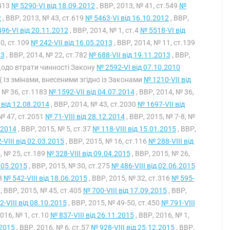
.413
№ 5290-VI від 18.09.2012
, ВВР, 2013, № 41, ст.549
№
2
, ВВР, 2013, № 43, ст.619
№ 5463-VI від 16.10.2012
, ВВР,
96-VI від 20.11.2012
, ВВР, 2014, № 1, ст.4
№ 5518-VI від
10, ст.109
№ 242-VII від 16.05.2013
, ВВР, 2014, № 11, ст.139
13
, ВВР, 2014, № 22, ст.782
№ 688-VII від 19.11.2013
, ВВР,
( Щодо втрати чинності Закону
№ 2592-VI від 07.10.2010
 )( Із змінами, внесеними згідно із Законами
№ 1210-VII від
, № 36, ст.1183
№ 1592-VII від 04.07.2014
, ВВР, 2014, № 36,
 від 12.08.2014
, ВВР, 2014, № 43, ст.2030
№ 1697-VII від
 № 47, ст.2051
№ 71-VIII від 28.12.2014
, ВВР, 2015, № 7-8, №
.2014
, ВВР, 2015, № 5, ст.37
№ 118-VIII від 15.01.2015
, ВВР,
-VIII від 02.03.2015
, ВВР, 2015, № 16, ст.116
№ 288-VIII від
, № 25, ст.189
№ 328-VIII від 09.04.2015
, ВВР, 2015, № 26,
9.05.2015
, ВВР, 2015, № 30, ст.275
№ 486-VIII від 02.06.2015
8
№ 542-VIII від 18.06.2015
, ВВР, 2015, № 32, ст.316
№ 595-
, ВВР, 2015, № 45, ст.405
№ 700-VIII від 17.09.2015
, ВВР,
-VIII від 08.10.2015
, ВВР, 2015, № 49-50, ст.450
№ 791-VIII
2016, № 1, ст.10
№ 837-VIII від 26.11.2015
, ВВР, 2016, № 1,
.2015
, ВВР, 2016, № 6, ст.57
№ 928-VIII від 25.12.2015
, ВВР,