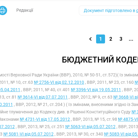
Редакції
Документ підготовлено в
1
2
3
...
БЮДЖЕТНИЙ КОДЕК
мості Верховної Ради України (ВВР), 2010, № 50-51, ст.572)( Із змін
2011, № 10, ст.63
№ 2756-VI від 02.12.2010
, ВВР, 2011, № 23, ст.160
№
05.04.2011
, ВВР, 2011, № 40, ст.401
№ 3396-VI від 19.05.2011
, ВВР, 2
13, ст.81
№ 3614-VI від 07.07.2011
, ВВР, 2012, № 9, ст.63
№ 3668-VI в
0.2011
, ВВР, 2012, № 21, ст.204 ) ( Із змінами, внесеними згідно із З
ійне тлумачення до Кодексу див. в Рішенні Конституційного Суду
№ 3
Законами
№ 4731-VI від 17.05.2012
, ВВР, 2013, № 15, ст.98
№ 4875-VI
07.2012
, ВВР, 2013, № 25, ст.251
№ 5063-VI від 05.07.2012
, ВВР, 2013
43
№ 5081-VI від 05.07.2012
, ВВР, 2013, № 30, ст.340
№ 5083-VI від 05