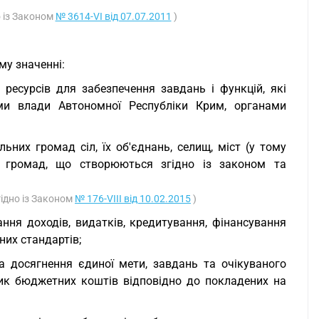
о із Законом
№ 3614-VI від 07.07.2011
)
му значенні:
ресурсів для забезпечення завдань і функцій, які
ми влади Автономної Республіки Крим, органами
них громад сіл, їх об'єднань, селищ, міст (у тому
их громад, що створюються згідно із законом та
гідно із Законом
№ 176-VIII від 10.02.2015
)
ння доходів, видатків, кредитування, фінансування
них стандартів;
а досягнення єдиної мети, завдань та очікуваного
ник бюджетних коштів відповідно до покладених на