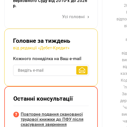
Верховного Суду від 2010-х до 2026
р.
2
Усі головні
відпо
в
Головне за тиждень
від редакції «Дебет-Кредит»
ві
Кожного понеділка на Ваш e-mail
ви
ві
каз
Код
"п
За
Останні консультації
дер
"ч
Повторне подання сканованої
ви
трудової книжки до ПФУ після
ча
скасування звернення