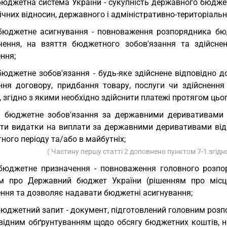
бюджетна система України - сукупність державного бюдже
чних відносин, державного і адміністративно-територіальн
бюджетне асигнування - повноваження розпорядника бю
чення, на взяття бюджетного зобов'язання та здійсненн
ння;
бюджетне зобов'язання - будь-яке здійснене відповідно
ння договору, придбання товару, послуги чи здійснення
, згідно з якими необхідно здійснити платежі протягом цьо
) бюджетне зобов'язання за державними деривативами -
ити видатки на виплати за державними деривативами від
ого періоду та/або в майбутніх;
( Частину першу статті 2 доповнено пунктом 7-1 згідн
бюджетне призначення - повноваження головного розпо
м про Державний бюджет України (рішенням про місцев
ння та дозволяє надавати бюджетні асигнування;
бюджетний запит - документ, підготовлений головним роз
овідним обґрунтуванням щодо обсягу бюджетних коштів, не