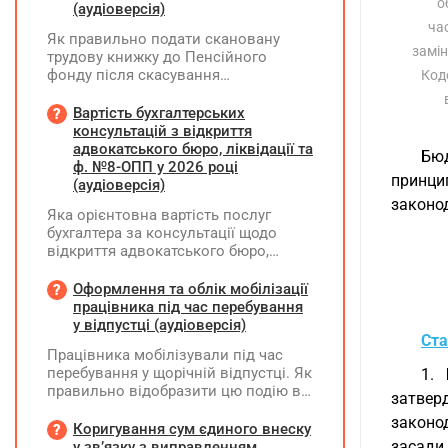
о
(аудіоверсія)
ча
Як правильно подати скановану
замін
трудову книжку до Пенсійного
фонду після скасування
Коде
попереднього звернення через
відсутність підпису на титульній
Вартість бухгалтерських
сторінці — надсилати лише
консультацій з відкриття
виправлену сторінку чи всю трудову
адвокатського бюро, ліквідації та
Бюд
книжку заново?
ф. №8-ОПП у 2026 році
принци
(аудіоверсія)
законо
Яка орієнтовна вартість послуг
бухгалтера за консультації щодо
відкриття адвокатського бюро,
ліквідації незалежної адвокатської
діяльності та подання звіту за
Оформлення та облік мобілізації
формою №8-ОПП?
працівника під час перебування
у відпустці (аудіоверсія)
Ста
Працівника мобілізували під час
перебування у щорічній відпустці. Як
1.
правильно відобразити цю подію в
затвер
кадровому, табельному,
законо
бухгалтерському обліку та
Коригування сум єдиного внеску
податковій звітності?
засади 
у зв’язку з виправленням