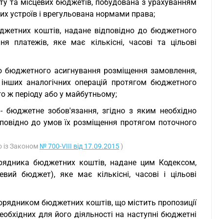
ту та місцевих бюджетів, побудована з урахуванням
их устроїв і врегульована нормами права;
джетних коштів, надане відповідно до бюджетного
я платежів, яке має кількісні, часові та цільові
 до бюджетного асигнування розміщення замовлення,
 інших аналогічних операцій протягом бюджетного
го ж періоду або у майбутньому;
 бюджетне зобов'язання, згідно з яким необхідно
повідно до умов їх розміщення протягом поточного
о із Законом
№ 700-VIII від 17.09.2015
)
рядника бюджетних коштів, надане цим Кодексом,
ий бюджет), яке має кількісні, часові і цільові
порядником бюджетних коштів, що містить пропозиції
обхідних для його діяльності на наступні бюджетні