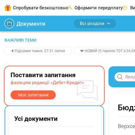
Спробувати безкоштовно
Оформити передплату
Ви
Документи
Всі розділи
ВАЖЛИВІ ТЕМИ
🔉Підсумки тижня. 27-31 липня
💔 НОВИЙ (!) перелік ТОТ з 24.06
Поставити запитання
фахівцям редакції «Дебет-Кредит»
Моє запитання
Бюдж
Усі документи
Верхов