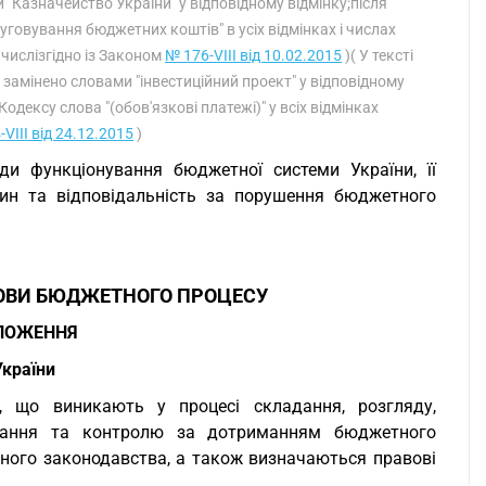
"Казначейство України" у відповідному відмінку;після
уговування бюджетних коштів" в усіх відмінках і числах
 числізгідно із Законом
№ 176-VIII від 10.02.2015
)( У тексті
х замінено словами "інвестиційний проект" у відповідному
 Кодексу слова "(обов'язкові платежі)" у всіх відмінках
VIII від 24.12.2015
)
и функціонування бюджетної системи України, її
ин та відповідальність за порушення бюджетного
ОВИ БЮДЖЕТНОГО ПРОЦЕСУ
ОЛОЖЕННЯ
країни
, що виникають у процесі складання, розгляду,
онання та контролю за дотриманням бюджетного
тного законодавства, а також визначаються правові