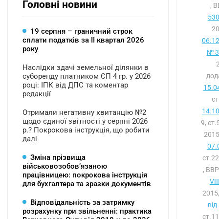
Головні новини
, 
530
20
19 серпня – граничний строк
сплати податків за ІI квартал 2026
06.1
року
№ 3
Наслідки здачі земельної ділянки в
суборенду платником ЄП 4 гр. у 2026
дод
році: ІПК від ДПС та коментар
15.0
редакції
с
14.1
Отримали негативну квитанцію №2
щодо єдиної звітності у серпні 2026
9, ст
р.? Покрокова інструкція, що робити
2015
далі
07.
Зміна прізвища
ст.2
військовозобов’язаною
, ВВР
працівницею: покрокова інструкція
VII
для бухгалтера та зразки документів
2015,
Відповідальність за затримку
від
розрахунку при звільненні: практика
ст.1