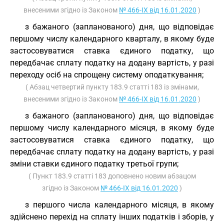
внесеними згідно із Законом
№ 466-IX від 16.01.2020
)
з бажаного (запланованого) дня, що відповідає
першому числу календарного кварталу, в якому буде
застосовуватися ставка єдиного податку, що
передбачає сплату податку на додану вартість, у разі
переходу осіб на спрощену систему оподаткування;
( Абзац четвертий пункту 183.9 статті 183 із змінами,
внесеними згідно із Законом
№ 466-IX від 16.01.2020
)
з бажаного (запланованого) дня, що відповідає
першому числу календарного місяця, в якому буде
застосовуватися ставка єдиного податку, що
передбачає сплату податку на додану вартість, у разі
зміни ставки єдиного податку третьої групи;
( Пункт 183.9 статті 183 доповнено новим абзацом
згідно із Законом
№ 466-IX від 16.01.2020
)
з першого числа календарного місяця, в якому
здійснено перехід на сплату інших податків і зборів, у