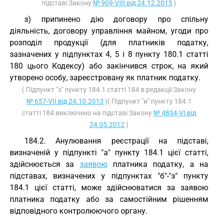
підставі Закону
№ 909-VIII від 24.12.2015
)
з) припинено дію договору про спільну
діяльність, договору управління майном, угоди про
розподіл продукції (для платників податку,
зазначених у підпунктах 4, 5 і 8 пункту 180.1 статті
180 цього Кодексу) або закінчився строк, на який
утворено особу, зареєстровану як платник податку.
( Підпункт "з" пункту 184.1 статті 184 в редакції Закону
№ 657-VII від 24.10.2013
)( Підпункт "и" пункту 184.1
статті 184 виключено на підставі Закону
№ 4834-VI від
24.05.2012
)
184.2. Анулювання реєстрації на підставі,
визначеній у підпункті "а" пункту 184.1 цієї статті,
здійснюється за
заявою
платника податку, а на
підставах, визначених у підпунктах "б"-"з" пункту
184.1 цієї статті, може здійснюватися за заявою
платника податку або за самостійним рішенням
відповідного контролюючого органу.