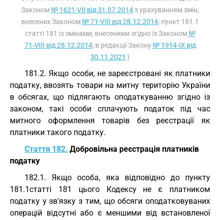
Законом
№ 1621-VII від 31.07.2014
з урахуванням змін,
внесених Законом
№ 71-VIII від 28.12.2014
; пункт 181.1
статті 181 із змінами, внесеними згідно із Законом
№
71-VIII від 28.12.2014
; в редакції Закону
№ 1914-IX від
30.11.2021
)
181.2. Якщо особи, не зареєстровані як платники
податку, ввозять товари на митну територію України
в обсягах, що підлягають оподаткуванню згідно із
законом, такі особи сплачують податок під час
митного оформлення товарів без реєстрації як
платники такого податку.
Стаття 182.
Добровільна реєстрація платників
податку
182.1. Якщо особа, яка відповідно до пункту
181.1статті 181 цього Кодексу не є платником
податку у зв'язку з тим, що обсяги оподатковуваних
операцій відсутні або є меншими від встановленої