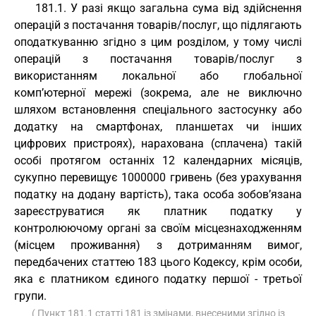
181.1. У разі якщо загальна сума від здійснення
операцій з постачання товарів/послуг, що підлягають
оподаткуванню згідно з цим розділом, у тому числі
операцій з постачання товарів/послуг з
використанням локальної або глобальної
комп’ютерної мережі (зокрема, але не виключно
шляхом встановлення спеціального застосунку або
додатку на смартфонах, планшетах чи інших
цифрових пристроях), нарахована (сплачена) такій
особі протягом останніх 12 календарних місяців,
сукупно перевищує 1000000 гривень (без урахування
податку на додану вартість), така особа зобов’язана
зареєструватися як платник податку у
контролюючому органі за своїм місцезнаходженням
(місцем проживання) з дотриманням вимог,
передбачених статтею 183 цього Кодексу, крім особи,
яка є платником єдиного податку першої - третьої
групи.
( Пункт 181.1 статті 181 із змінами, внесеними згідно із