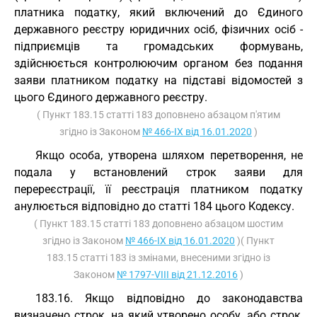
платника податку, який включений до Єдиного
державного реєстру юридичних осіб, фізичних осіб -
підприємців та громадських формувань,
здійснюється контролюючим органом без подання
заяви платником податку на підставі відомостей з
цього Єдиного державного реєстру.
( Пункт 183.15 статті 183 доповнено абзацом п'ятим
згідно із Законом
№ 466-IX від 16.01.2020
)
Якщо особа, утворена шляхом перетворення, не
подала у встановлений строк заяви для
перереєстрації, її реєстрація платником податку
анулюється відповідно до статті 184 цього Кодексу.
( Пункт 183.15 статті 183 доповнено абзацом шостим
згідно із Законом
№ 466-IX від 16.01.2020
)( Пункт
183.15 статті 183 із змінами, внесеними згідно із
Законом
№ 1797-VIII від 21.12.2016
)
183.16. Якщо відповідно до законодавства
визначено строк, на який утворено особу, або строк,