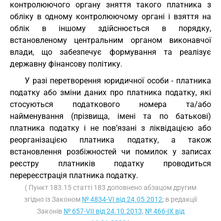
контролюючого органу зняття такого платника з
обліку в одному контролюючому органі і взяття на
облік в іншому здійснюється в порядку,
встановленому центральним органом виконавчої
влади, що забезпечує формування та реалізує
державну фінансову політику.
У разі перетворення юридичної особи - платника
податку або зміни даних про платника податку, які
стосуються податкового номера та/або
найменування (прізвища, імені та по батькові)
платника податку і не пов’язані з ліквідацією або
реорганізацією платника податку, а також
встановлення розбіжностей чи помилок у записах
реєстру платників податку проводиться
перереєстрація платника податку.
( Пункт 183.15 статті 183 доповнено абзацом другим
згідно із Законом
№ 4834-VI від 24.05.2012
; в редакції
Законів
№ 657-VII від 24.10.2013
,
№ 466-IX від