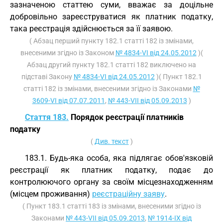
зазначеною статтею суми, вважає за доцільне
добровільно зареєструватися як платник податку,
така реєстрація здійснюється за її заявою.
( Абзац перший пункту 182.1 статті 182 із змінами,
внесеними згідно із Законом
№ 4834-VI від 24.05.2012
)(
Абзац другий пункту 182.1 статті 182 виключено на
підставі Закону
№ 4834-VI від 24.05.2012
)( Пункт 182.1
статті 182 із змінами, внесеними згідно із Законами
№
3609-VI від 07.07.2011
,
№ 443-VII від 05.09.2013
)
Стаття 183.
Порядок реєстрації платників
податку
(
Див. текст
)
183.1. Будь-яка особа, яка підлягає обов'язковій
реєстрації як платник податку, подає до
контролюючого органу за своїм місцезнаходженням
(місцем проживання)
реєстраційну заяву
.
( Пункт 183.1 статті 183 із змінами, внесеними згідно із
Законами
№ 443-VII від 05.09.2013
,
№ 1914-IX від