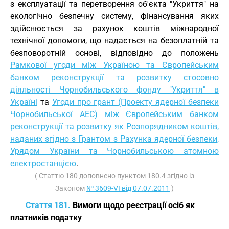
з експлуатації та перетворення об'єкта "Укриття" на
екологічно безпечну систему, фінансування яких
здійснюється за рахунок коштів міжнародної
технічної допомоги, що надається на безоплатній та
безповоротній основі, відповідно до положень
Рамкової угоди між Україною та Європейським
банком реконструкції та розвитку стосовно
діяльності Чорнобильського фонду "Укриття" в
Україні
та
Угоди про грант (Проекту ядерної безпеки
Чорнобильської АЕС) між Європейським банком
реконструкції та розвитку як Розпорядником коштів,
наданих згідно з Грантом з Рахунка ядерної безпеки,
Урядом України та Чорнобильською атомною
електростанцією
.
( Статтю 180 доповнено пунктом 180.4 згідно із
Законом
№ 3609-VI від 07.07.2011
)
Стаття 181.
Вимоги щодо реєстрації осіб як
платників податку