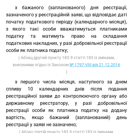
з бажаного (запланованого) дня реєстрації,
зазначеного у реєстраційній заяві, що відповідає даті
початку податкового періоду (календарного місяця),
з якого такі особи вважатимуться платниками
податку та матимуть право на складання
податкових накладних, у разі добровільної реєстрації
особи як платника податку;
( Абзац другий пункту 183.9 статті 183 із змінами,
внесеними згідно із Законом
№ 1797-VIII від 21.12.2016
)
з першого числа місяця, наступного за днем
спливу 10 календарних днів після подання
реєстраційної заяви до контролюючого органу або
державному реєстратору, у разі добровільної
реєстрації особи як платника податку на додану
вартість, якщо бажаний (запланований) день
реєстрації у заяві не зазначено;
( Абзац третій пункту 183.9 статті 183 із змінами,