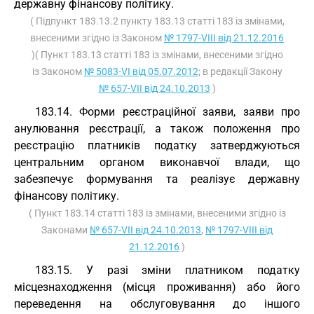
державну фінансову політику.
( Підпункт 183.13.2 пункту 183.13 статті 183 із змінами,
внесеними згідно із Законом
№ 1797-VIII від 21.12.2016
)( Пункт 183.13 статті 183 із змінами, внесеними згідно
із Законом
№ 5083-VI від 05.07.2012
; в редакції Закону
№ 657-VII від 24.10.2013
)
183.14. Форми реєстраційної заяви, заяви про
анулювання реєстрації, а також положення про
реєстрацію платників податку затверджуються
центральним органом виконавчої влади, що
забезпечує формування та реалізує державну
фінансову політику.
( Пункт 183.14 статті 183 із змінами, внесеними згідно із
Законами
№ 657-VII від 24.10.2013
,
№ 1797-VIII від
21.12.2016
)
183.15. У разі зміни платником податку
місцезнаходження (місця проживання) або його
переведення на обслуговування до іншого