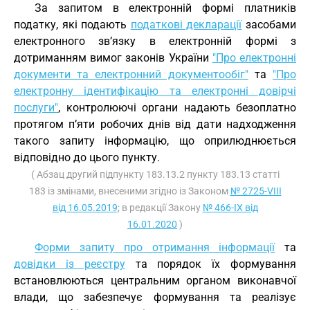
За запитом в електронній формі платників
податку, які подають
податкові декларації
засобами
електронного зв’язку в електронній формі з
дотриманням вимог законів України
"Про електронні
документи та електронний документообіг"
та
"Про
електронну ідентифікацію та електронні довірчі
послуги"
, контролюючі органи надають безоплатно
протягом п’яти робочих днів від дати надходження
такого запиту інформацію, що оприлюднюється
відповідно до цього пункту.
( Абзац другий підпункту 183.13.2 пункту 183.13 статті
183 із змінами, внесеними згідно із Законом
№ 2725-VIII
від 16.05.2019
; в редакції Закону
№ 466-IX від
16.01.2020
)
Форми запиту про отримання інформації
та
довідки із реєстру
та порядок їх формування
встановлюються центральним органом виконавчої
влади, що забезпечує формування та реалізує