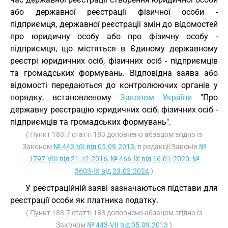
або державної реєстрації фізичної особи -
підприємця, державної реєстрації змін до відомостей
про юридичну особу або про фізичну особу -
підприємця, що містяться в Єдиному державному
реєстрі юридичних осіб, фізичних осіб - підприємців
та громадських формувань. Відповідна заява або
відомості передаються до контролюючих органів у
порядку, встановленому
Законом України
"Про
державну реєстрацію юридичних осіб, фізичних осіб -
підприємців та громадських формувань".
( Пункт 183.7 статті 183 доповнено абзацом згідно із
Законом
№ 443-VII від 05.09.2013
; в редакції Законів
№
1797-VIII від 21.12.2016
,
№ 466-IX від 16.01.2020
,
№
3603-IX від 23.02.2024
)
У реєстраційній заяві зазначаються підстави для
реєстрації особи як платника податку.
( Пункт 183.7 статті 183 доповнено абзацом згідно із
Законом
№ 443-VII від 05.09.2013
)