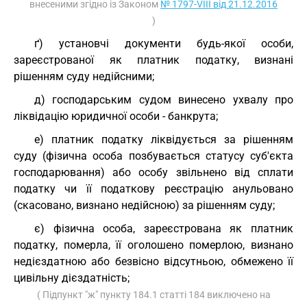
внесеними згідно із Законом
№ 1797-VIII від 21.12.2016
)
ґ) установчі документи будь-якої особи,
зареєстрованої як платник податку, визнані
рішенням суду недійсними;
д) господарським судом винесено ухвалу про
ліквідацію юридичної особи - банкрута;
е) платник податку ліквідується за рішенням
суду (фізична особа позбувається статусу суб'єкта
господарювання) або особу звільнено від сплати
податку чи її податкову реєстрацію анульовано
(скасовано, визнано недійсною) за рішенням суду;
є) фізична особа, зареєстрована як платник
податку, померла, її оголошено померлою, визнано
недієздатною або безвісно відсутньою, обмежено її
цивільну дієздатність;
( Підпункт "ж" пункту 184.1 статті 184 виключено на