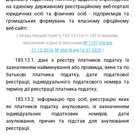
на єдиному державному реєстраційному веб-порталі
юридичних осіб та фізичних осіб - підприємців та
громадських формувань та власному офіційному
веб-сайті:
( Абзац перший пункту 183.13 статті 183 із змінами,
внесеними згідно із Законами
№ 1797-VIII від
21.12.2016
,
№ 466-IX від 16.01.2020
)
183.13.1. дані з реєстру платників податку із
зазначенням найменування або прізвища, імені та по
батькові платника податку, дати податкової
реєстрації, індивідуального податкового номера та
терміну дії реєстрації платника податку;
183.13.2. інформацію про осіб, реєстрацію яких
як платників податку анульовано, із зазначенням
індивідуальних податкових номерів, дати
анулювання, причин та підстав для анулювання
реєстрації.