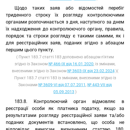
Щодо таких заяв або відомостей перебіг
триденного строку їх розгляду контролюючими
органами розпочинається з дня, наступного за днем
їх надходження до контролюючого органу, правила,
порядок та строки розгляду є такими самими, як і
для реєстраційних заяв, поданих згідно з абзацом
першим цього пункту.
( Пункт 183.7 статті 183 доповнено абзацом п'ятим
згідно із Законом
№ 466-IX від 16.01.2020
; із змінами,
внесеними згідно із Законом
№ 3603-IX від 23.02.2024
)(
Пункт 183.7 статті 183 із змінами, внесеними згідно із
Законами
№ 3609-VI від 07.07.2011
,
№ 443-VII від
05.09.2013
)
183.8. Контролюючий орган відмовляє в
реєстрації особи як платника податку, якщо за
результатами розгляду реєстраційної заяви та/або
поданих документів встановлено, що особа не
відповідає вимогам, визначеним статтею 180,