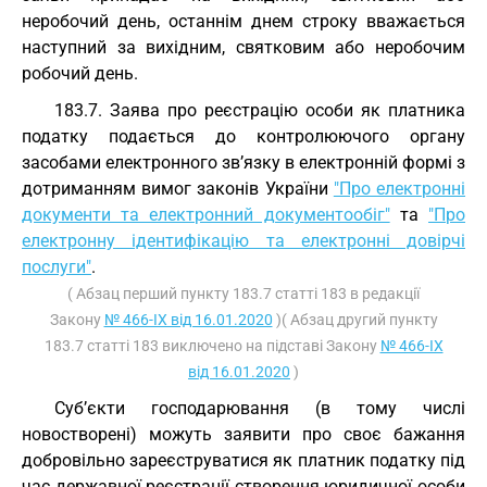
неробочий день, останнім днем строку вважається
наступний за вихідним, святковим або неробочим
робочий день.
183.7. Заява про реєстрацію особи як платника
податку подається до контролюючого органу
засобами електронного зв’язку в електронній формі з
дотриманням вимог законів України
"Про електронні
документи та електронний документообіг"
та
"Про
електронну ідентифікацію та електронні довірчі
послуги"
.
( Абзац перший пункту 183.7 статті 183 в редакції
Закону
№ 466-IX від 16.01.2020
)( Абзац другий пункту
183.7 статті 183 виключено на підставі Закону
№ 466-IX
від 16.01.2020
)
Суб’єкти господарювання (в тому числі
новостворені) можуть заявити про своє бажання
добровільно зареєструватися як платник податку під
час державної реєстрації створення юридичної особи