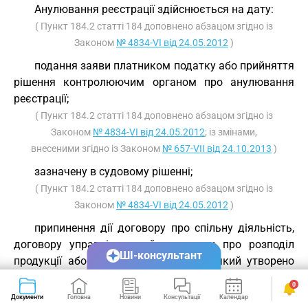
Анулювання реєстрації здійснюється на дату:
( Пункт 184.2 статті 184 доповнено абзацом згідно із
Законом
№ 4834-VI від 24.05.2012
)
подання заяви платником податку або прийняття
рішення контролюючим органом про анулювання
реєстрації;
( Пункт 184.2 статті 184 доповнено абзацом згідно із
Законом
№ 4834-VI від 24.05.2012
; із змінами,
внесеними згідно із Законом
№ 657-VII від 24.10.2013
)
зазначену в судовому рішенні;
( Пункт 184.2 статті 184 доповнено абзацом згідно із
Законом
№ 4834-VI від 24.05.2012
)
припинення дії договору про спільну діяльність,
договору управління майном, угоди про розподіл
ШІ-консультант
продукції або закінчення строку, на який утворено
особу, зареєстровану як платник податку;
0
( Пункт 184.2 статті 184 доповнено абзацом згідно із
Документи
Головна
Новини
Консультації
Календар
Сервіси