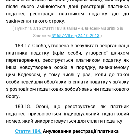
після якого змінюються дані реєстрації платника
податку, реєстрація платником податку діє до
закінчення такого строку.
( Пункт 183.16 статті 183 із змінами, внесеними згідно із
Законом
№ 657-VII від 24.10.2013
)
183.17. Особа, утворена в результаті реорганізації
платника податку (крім особи, утвореної шляхом
перетворення), реєструється платником податку як
інша новоутворена особа в порядку, визначеному
цим Кодексом, у тому числі у разі, коли до такої
особи перейшли обов'язки із сплати податку у зв'язку
з розподілом податкових зобов'язань чи податкового
боргу.
183.18. Особі, що реєструється як платник
податку, присвоюється індивідуальний податковий
номер, який використовується для сплати податку.
Стаття 184.
Анулювання реєстрації платника