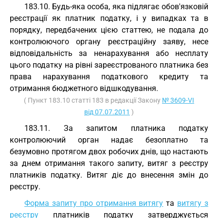
183.10. Будь-яка особа, яка підлягає обов'язковій
реєстрації як платник податку, і у випадках та в
порядку, передбачених цією статтею, не подала до
контролюючого органу реєстраційну заяву, несе
відповідальність за ненарахування або несплату
цього податку на рівні зареєстрованого платника без
права нарахування податкового кредиту та
отримання бюджетного відшкодування.
( Пункт 183.10 статті 183 в редакції Закону
№ 3609-VI
від 07.07.2011
)
183.11. За запитом платника податку
контролюючий орган надає безоплатно та
безумовно протягом двох робочих днів, що настають
за днем отримання такого запиту, витяг з реєстру
платників податку. Витяг діє до внесення змін до
реєстру.
Форма запиту про отримання витягу
та
витягу з
реєстру
платників податку затверджується