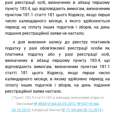
разі реєстрації осіб, визначених в абзаці першому
пункту 183.4, що відповідають вимогам, визначеним
пунктом 181.1 статті 181 цього Кодексу, якщо перше
число календарного місяця, з якого здійснюється
перехід на сплату інших податків і зборів, на день
подання реєстраційної заяви не настало;
з дня внесення запису до реєстру платників
податку у разі обов’язкової реєстрації особи як
платника податку або у разі реєстрації осіб,
визначених в абзаці першому пункту 183.4, що
відповідають вимогам, визначеним пунктом 181.1
статті 181 цього Кодексу, якщо перше число
календарного місяця, в якому здійснено перехід на
сплату інших податків і зборів, на день подання
реєстраційної заяви настало.
( Пункт 183.9 статті 183 із змінами, внесеними згідно із
Законами
№ 4834-VI від 24.05.2012
,
№ 657-VII від
24.10.2013
; в редакції Закону
№ 71-VIII від 28.12.2014
)