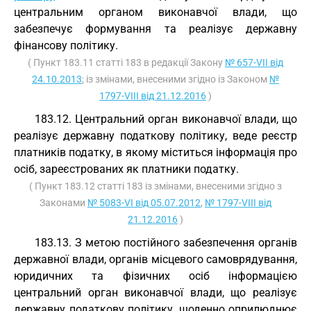
центральним органом виконавчої влади, що
забезпечує формування та реалізує державну
фінансову політику.
( Пункт 183.11 статті 183 в редакції Закону
№ 657-VII від
24.10.2013
; із змінами, внесеними згідно із Законом
№
1797-VIII від 21.12.2016
)
183.12. Центральний орган виконавчої влади, що
реалізує державну податкову політику, веде реєстр
платників податку, в якому міститься інформація про
осіб, зареєстрованих як платники податку.
( Пункт 183.12 статті 183 із змінами, внесеними згідно з
Законами
№ 5083-VI від 05.07.2012
,
№ 1797-VIII від
21.12.2016
)
183.13. З метою постійного забезпечення органів
державної влади, органів місцевого самоврядування,
юридичних та фізичних осіб інформацією
центральний орган виконавчої влади, що реалізує
державну податкову політику, щоденно оприлюднює