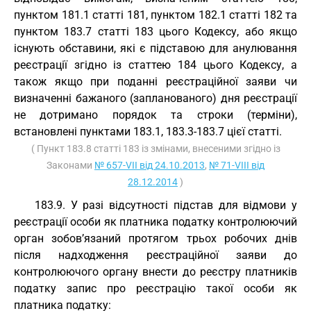
пунктом 181.1 статті 181, пунктом 182.1 статті 182 та
пунктом 183.7 статті 183 цього Кодексу, або якщо
існують обставини, які є підставою для анулювання
реєстрації згідно із статтею 184 цього Кодексу, а
також якщо при поданні реєстраційної заяви чи
визначенні бажаного (запланованого) дня реєстрації
не дотримано порядок та строки (терміни),
встановлені пунктами 183.1, 183.3-183.7 цієї статті.
( Пункт 183.8 статті 183 із змінами, внесеними згідно із
Законами
№ 657-VII від 24.10.2013
,
№ 71-VIII від
28.12.2014
)
183.9. У разі відсутності підстав для відмови у
реєстрації особи як платника податку контролюючий
орган зобов’язаний протягом трьох робочих днів
після надходження реєстраційної заяви до
контролюючого органу внести до реєстру платників
податку запис про реєстрацію такої особи як
платника податку: