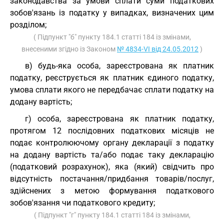
законодавства за умови сплати суми податкових
зобов'язань із податку у випадках, визначених цим
розділом;
( Підпункт "б" пункту 184.1 статті 184 із змінами,
внесеними згідно із Законом
№ 4834-VI від 24.05.2012
)
в) будь-яка особа, зареєстрована як платник
податку, реєструється як платник єдиного податку,
умова сплати якого не передбачає сплати податку на
додану вартість;
г) особа, зареєстрована як платник податку,
протягом 12 послідовних податкових місяців не
подає контролюючому органу декларації з податку
на додану вартість та/або подає таку декларацію
(податковий розрахунок), яка (який) свідчить про
відсутність постачання/придбання товарів/послуг,
здійснених з метою формування податкового
зобов'язання чи податкового кредиту;
( Підпункт "г" пункту 184.1 статті 184 із змінами,