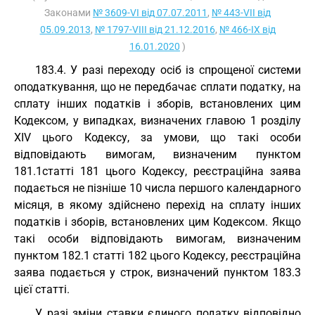
Законами
№ 3609-VI від 07.07.2011
,
№ 443-VII від
05.09.2013
,
№ 1797-VIII від 21.12.2016
,
№ 466-IX від
16.01.2020
)
183.4. У разі переходу осіб із спрощеної системи
оподаткування, що не передбачає сплати податку, на
сплату інших податків і зборів, встановлених цим
Кодексом, у випадках, визначених главою 1 розділу
XIV цього Кодексу, за умови, що такі особи
відповідають вимогам, визначеним пунктом
181.1статті 181 цього Кодексу, реєстраційна заява
подається не пізніше 10 числа першого календарного
місяця, в якому здійснено перехід на сплату інших
податків і зборів, встановлених цим Кодексом. Якщо
такі особи відповідають вимогам, визначеним
пунктом 182.1 статті 182 цього Кодексу, реєстраційна
заява подається у строк, визначений пунктом 183.3
цієї статті.
У разі зміни ставки єдиного податку відповідно