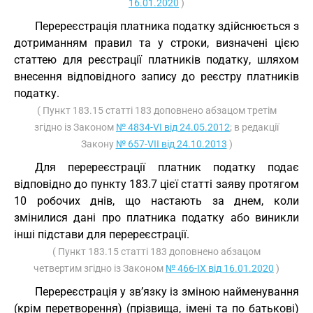
16.01.2020
)
Перереєстрація платника податку здійснюється з
дотриманням правил та у строки, визначені цією
статтею для реєстрації платників податку, шляхом
внесення відповідного запису до реєстру платників
податку.
( Пункт 183.15 статті 183 доповнено абзацом третім
згідно із Законом
№ 4834-VI від 24.05.2012
; в редакції
Закону
№ 657-VII від 24.10.2013
)
Для перереєстрації платник податку подає
відповідно до пункту 183.7 цієї статті заяву протягом
10 робочих днів, що настають за днем, коли
змінилися дані про платника податку або виникли
інші підстави для перереєстрації.
( Пункт 183.15 статті 183 доповнено абзацом
четвертим згідно із Законом
№ 466-IX від 16.01.2020
)
Перереєстрація у зв’язку із зміною найменування
(крім перетворення) (прізвища, імені та по батькові)