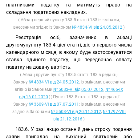
платниками податку та матимуть право на
складання податкових накладних.
( Абзац перший пункту 183.5 статті 183 із змінами,
внесеними згідно із Законом
№ 4834-VI від 24.05.2012
)
Реєстрація осіб, зазначених в абзаці
другомупункту 183.4 цієї статті, діє з першого числа
календарного місяця, в якому буде застосовуватися
ставка єдиного податку, що передбачає сплату
податку на додану вартість.
( Абзац другий пункту 183.5 статті 183 в редакції
Закону
№ 4834-VI від 24.05.2012
, із змінами, внесеними
згідно із Законами
№ 5083-VI від 05.07.2012
,
№ 466-IX
від 16.01.2020
)( Пункт 183.5 статті 183 в редакції
Закону
№ 3609-VI від 07.07.2011
; із змінами, внесеними
згідно із Законами
№ 5503-VI від 20.11.2012
,
№ 1797-VIII
від 21.12.2016
)
183.6. У разі якщо останній день строку подання
заяви припадає на вихідний, святковий або