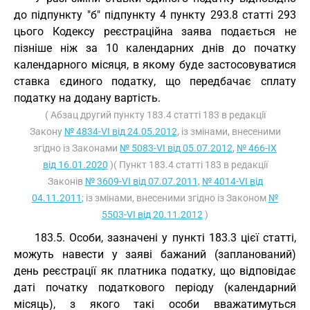
до підпункту "б" підпункту 4 пункту 293.8 статті 293
цього Кодексу реєстраційна заява подається не
пізніше ніж за 10 календарних днів до початку
календарного місяця, в якому буде застосовуватися
ставка єдиного податку, що передбачає сплату
податку на додану вартість.
( Абзац другий пункту 183.4 статті 183 в редакції
Закону
№ 4834-VI від 24.05.2012
, із змінами, внесеними
згідно із Законами
№ 5083-VI від 05.07.2012
,
№ 466-IX
від 16.01.2020
)( Пункт 183.4 статті 183 в редакції
Законів
№ 3609-VI від 07.07.2011
,
№ 4014-VI від
04.11.2011
; із змінами, внесеними згідно із Законом
№
5503-VI від 20.11.2012
)
183.5. Особи, зазначені у пункті 183.3 цієї статті,
можуть навести у заяві бажаний (запланований)
день реєстрації як платника податку, що відповідає
даті початку податкового періоду (календарний
місяць), з якого такі особи вважатимуться