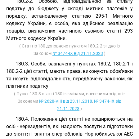
180.2-2. Особою, відповідальною за сплату
податку до бюджету у складі митних платежів у
порядку, встановленому статтею 295-1 Митного
кодексу України, є особа, яка здійснює реалізацію
товарів, визначених частиною сьомою статті 293
Митного кодексу України.
( Статтю 180 доповнено пунктом 180.2-2 згідно із
Законом
№ 3474-IX від 21.11.2023
)
180.3. Особи, зазначені у пунктах 180.2, 180.2-1 і
180.2-2 цієї статті, мають права, виконують обов'язки
та несуть відповідальність, передбачену законом, як
платники податку.
( Пункт 180.3 статті 180 із змінами, внесеними згідно із
Законами
№ 2628-VIII від 23.11.2018
,
№ 3474-IX від
21.11.2023
)
180.4. Положення цієї статті не поширюються на
осіб - нерезидентів, які надають послуги з підготовки
до зняття і зняття енергоблоків Чорнобильської АЕС