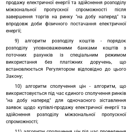
продажу електричної енергії та здійснення розподілу
міжзональної пропускної спроможності після
завершення торгів на ринку "на добу наперед" та
впродовж доби фізичного постачання електричної
енергії;
9) алгоритм розподілу коштів - порядок
розподілу уповноваженими банками коштів з
поточних рахунків із спеціальним режимом
використання без платіжних доручень, що
встановлюється Регулятором відповідно до цього
Закону;
10) алгоритм сполучення цін - алгоритм, що
використовується під час єдиного сполучення ринків
"на добу наперед" для одночасного зіставлення
заявок щодо купівлі-продажу електричної енергії та
здійснення розподілу міжзональної пропускної
спроможності;
11) алгоритм сполучення цін під час проведення