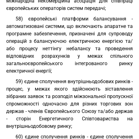
міжнародна некомерційна асоціація для співпраці
європейських операторів систем передачі;
58) європейські платформи балансування -
автоматизовані системи, що включають апаратне та
програмне забезпечення, призначені для супроводу
операцій з балансуючою електричною енергією та/
або процесу неттінгу небалансу та проведення
відповідних розрахунків у межах спільного
загальноєвропейського інтегрованого ринку
електричної енергії;
59) єдине сполучення внутрішньодобових ринків -
процес, у межах якого здійснюють зіставлення
зібраних заявок та розподіл міжзональної пропускної
спроможності одночасно для різних торгових зон
держав - членів Європейського Союзу та/або держав
- сторін Енергетичного Співтовариства на
внутрішньодобовому ринку;
60) єдине сполучення ринків - єдине сполучення