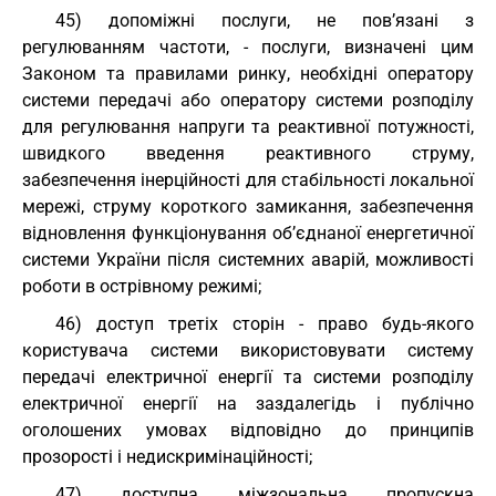
45) допоміжні послуги, не пов’язані з
регулюванням частоти, - послуги, визначені цим
Законом та правилами ринку, необхідні оператору
системи передачі або оператору системи розподілу
для регулювання напруги та реактивної потужності,
швидкого введення реактивного струму,
забезпечення інерційності для стабільності локальної
мережі, струму короткого замикання, забезпечення
відновлення функціонування об’єднаної енергетичної
системи України після системних аварій, можливості
роботи в острівному режимі;
46) доступ третіх сторін - право будь-якого
користувача системи використовувати систему
передачі електричної енергії та системи розподілу
електричної енергії на заздалегідь і публічно
оголошених умовах відповідно до принципів
прозорості і недискримінаційності;
47) доступна міжзональна пропускна