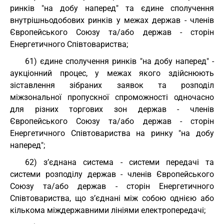
ринків "на добу наперед" та єдине сполучення
внутрішньодобових ринків у межах держав - членів
Європейського Союзу та/або держав - сторін
Енергетичного Співтовариства;
61) єдине сполучення ринків "на добу наперед" -
аукціонний процес, у межах якого здійснюють
зіставлення зібраних заявок та розподіл
міжзональної пропускної спроможності одночасно
для різних торгових зон держав - членів
Європейського Союзу та/або держав - сторін
Енергетичного Співтовариства на ринку "на добу
наперед";
62) з’єднана система - системи передачі та
системи розподілу держав - членів Європейського
Союзу та/або держав - сторін Енергетичного
Співтовариства, що з’єднані між собою однією або
кількома міждержавними лініями електропередачі;