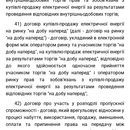
внутрішньодобових торгів прав та зобов’язань з
купівлі-продажу електричної енергії за результатами
проведення відповідних внутрішньодобових торгів;
41) договір купівлі-продажу електричної енергії
на ринку "на добу наперед" (далі - договір на ринку
"на добу наперед") - договір, укладений в електронній
формі між оператором ринку та учасником торгів "на
добу наперед", на купівлю-продаж електричної енергії
за результатами торгів "на добу наперед", відповідно
до якого здійснюється одночасне прийняття
учасником торгів "на добу наперед" і оператором
ринку прав та зобов’язань з купівлі-продажу
електричної енергії за результатами проведення
відповідних торгів "на добу наперед";
42) договір про участь у розподілі пропускної
спроможності - договір, який врегульовує відносини у
процесі набуття, використання, продажу, зменшення,
оплати та припинення права на передачу між