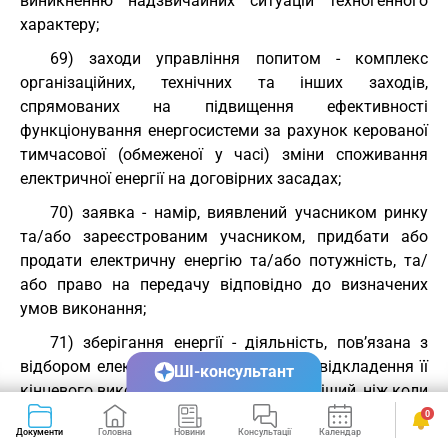
виникненню надзвичайних ситуацій техногенного
характеру;
69) заходи управління попитом - комплекс
організаційних, технічних та інших заходів,
спрямованих на підвищення ефективності
функціонування енергосистеми за рахунок керованої
тимчасової (обмеженої у часі) зміни споживання
електричної енергії на договірних засадах;
70) заявка - намір, виявлений учасником ринку
та/або зареєстрованим учасником, придбати або
продати електричну енергію та/або потужність, та/
або право на передачу відповідно до визначених
умов виконання;
71) зберігання енергії - діяльність, пов’язана з
відбором електричної енергії з метою відкладення її
ШІ-консультант
кінцевого використання на момент пізніший, ніж коли
вона була вироблена, з перетворенням електричної
0
Документи
Головна
Новини
Консультації
Календар
Сервіси
енергії в інший вид енергії, в якому вона може