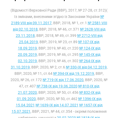
(Відомості Верховної Ради (ВВР), 2017, № 27-28, ст.312)(
Із змінами, внесеними згідно із Законами України
№
2189-VIII від 09.11.2017
, ВВР, 2018, № 1, ст.1
№ 2581-VIII
від 02.10.2018
, ВВР, 2018, № 46, ст.371
№ 2628-VIII від
23.11.2018
, ВВР, 2018, № 49, ст.399
№ 2712-VIII від
25.04.2019
, ВВР, 2019, № 23, ст.89
№ 107-IX від
18.09.2019
, ВВР, 2019, № 40, ст.220
№ 124-IX від
20.09.2019
, ВВР, 2019, № 46, ст.295
№ 145-IX від
02.10.2019
, ВВР, 2019, № 46, ст.302
№ 264-IX від
31.10.2019
, ВВР, 2020, № 2, ст.6
№ 330-IX від 04.12.2019
,
ВВР, 2020, № 11, ст.64
№ 394-IX від 19.12.2019
, ВВР,
2020, № 26, ст.172
№ 719-IX від 17.06.2020
, ВВР, 2020, №
47, ст.407
№ 738-IX від 19.06.2020
№ 810-IX від
21.07.2020
, ВВР, 2020, № 50, ст.456
№ 832-IX від
01.09.2020
, ВВР, 2020, № 50, ст.462
№ 1396-IX від
15.04.2021
№ 1639-IX від 14.07.2021
№ 1657-IX від
15.07.2021
, ВВР, 2021, № 44, ст.354 - окремі положення
набирають чинності з
20.02.2023
№ 1818-IX від