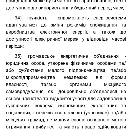
приєднанні може бути частково гарантованою, тобто
доступною до використання у будь-який період часу;
34) гнучкість - спроможність енергосистеми
адаптуватися до зміни режимів споживання та
виробництва електричної енергії, а також до
доступності електричної мережі у відповідні часові
періоди;
35) громадське енергетичне об’єднання -
юридична особа, утворена фізичними особами та/
або суб’єктами малого підприємництва, та/або
мікропідприємництва незалежно від форми
власності, та/або органами місцевого
самоврядування, які добровільно об’єдналися на
основі членства та відкритої участі для задоволення
суспільних, зокрема економічних, екологічних та
соціальних, інтересів своїх членів (учасників) та/або
місцевих громад, не маючи своєю основною метою
отримання прибутку, та мають право здійснювати