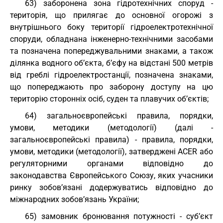
63) заборонена зона гідротехнічних споруд -
територія, що прилягає до основної огорожі з
внутрішнього боку території гідроелектротехнічної
споруди, обладнана інженерно-технічними засобами
та позначена попереджувальними знаками, а також
ділянка водного об’єкта, б’єфу на відстані 500 метрів
від греблі гідроелектростанції, позначена знаками,
що попереджають про заборону доступу на цю
територію сторонніх осіб, суден та плавучих об’єктів;
64) загальноєвропейські правила, порядки,
умови, методики (методології) (далі -
загальноєвропейські правила) - правила, порядки,
умови, методики (методології), затверджені АСЕR або
регуляторними органами відповідно до
законодавства Європейського Союзу, яких учасники
ринку зобов’язані додержуватись відповідно до
міжнародних зобов’язань України;
65) замовник бронювання потужності - суб’єкт