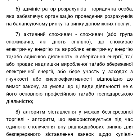
6) адміністратор розрахунків - юридична особа,
яка забезпечує організацію проведення розрахунків
на балансуючому ринку та ринку допоміжних послуг;
7) активний споживач - споживач (або група
споживачів, які діють спільно), що споживає
електричну енергію та виробляє електричну енергію
та/або здійснює діяльність із зберігання енергії, та/
або продає надлишки виробленої та/або збереженої
електричної енергії, або бере участь у заходах з
гнучкості або енергоефективності відповідно до
вимог закону, за умови що ці види діяльності не є
його основною професійною та/або господарською
діяльністю;
8) алгоритм зіставлення у межах безперервної
торгівлі - алгоритм, що використовується під час
єдиного сполучення внутрішньодобових ринків для
безперервного зіставлення заявок щодо купівлі-