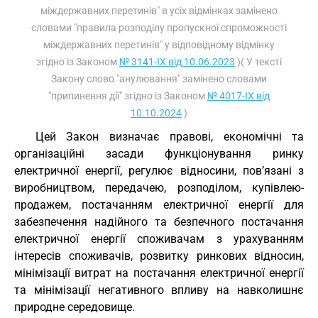
міждержавних перетинів" в усіх відмінках замінено
словами "правила розподілу пропускної спроможності
міждержавних перетинів" у відповідному відмінку
згідно із Законом
№ 3141-IX від 10.06.2023
)( У тексті
Закону слово "анулювання" замінено словами
"припинення дії" згідно із Законом
№ 4017-IX від
10.10.2024
)
Цей Закон визначає правові, економічні та
організаційні засади функціонування ринку
електричної енергії, регулює відносини, пов’язані з
виробництвом, передачею, розподілом, купівлею-
продажем, постачанням електричної енергії для
забезпечення надійного та безпечного постачання
електричної енергії споживачам з урахуванням
інтересів споживачів, розвитку ринкових відносин,
мінімізації витрат на постачання електричної енергії
та мінімізації негативного впливу на навколишнє
природне середовище.