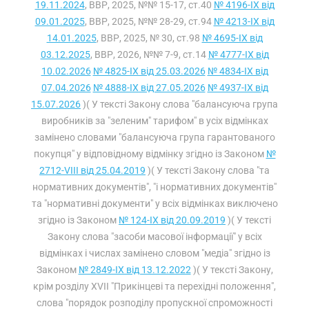
19.11.2024
, ВВР, 2025, №№ 15-17, ст.40
№ 4196-IX від
09.01.2025
, ВВР, 2025, №№ 28-29, ст.94
№ 4213-IX від
14.01.2025
, ВВР, 2025, № 30, ст.98
№ 4695-IX від
03.12.2025
, ВВР, 2026, №№ 7-9, ст.14
№ 4777-IX від
10.02.2026
№ 4825-IX від 25.03.2026
№ 4834-IX від
07.04.2026
№ 4888-IX від 27.05.2026
№ 4937-IX від
15.07.2026
)( У тексті Закону слова "балансуюча група
виробників за "зеленим" тарифом" в усіх відмінках
замінено словами "балансуюча група гарантованого
покупця" у відповідному відмінку згідно із Законом
№
2712-VIII від 25.04.2019
)( У тексті Закону слова "та
нормативних документів", "і нормативних документів"
та "нормативні документи" у всіх відмінках виключено
згідно із Законом
№ 124-IX від 20.09.2019
)( У тексті
Закону слова "засоби масової інформації" у всіх
відмінках і числах замінено словом "медіа" згідно із
Законом
№ 2849-IX від 13.12.2022
)( У тексті Закону,
крім розділу XVII "Прикінцеві та перехідні положення",
слова "порядок розподілу пропускної спроможності