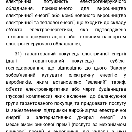
електрична потужність електрогенеруючого
обладнання, призначеного для виробництва
електричної енергії або комбінованого виробництва
електричної та теплової енергії, що входить до складу
об’єкта електроенергетики, яка підтверджена
технічною документацією або технічним паспортом
електрогенеруючого обладнання;
31) гарантований покупець електричної енергії
(далі - гарантований покупець) - суб’єкт
господарювання, що відповідно до цього Закону
зобов’язаний купувати електричну енергію у
виробників, яким встановлено "зелений" тариф,
об’єкти електроенергетики або черги будівництва
(пускові комплекси) яких включені до балансуючої
групи гарантованого покупця, та придбавати послугу
із забезпечення підтримки виробництва електричної
енергії з альтернативних джерел енергії за
механізмом ринкової премії (послуга за механізмом
ринкової премії) у виробників, які уклали з ним