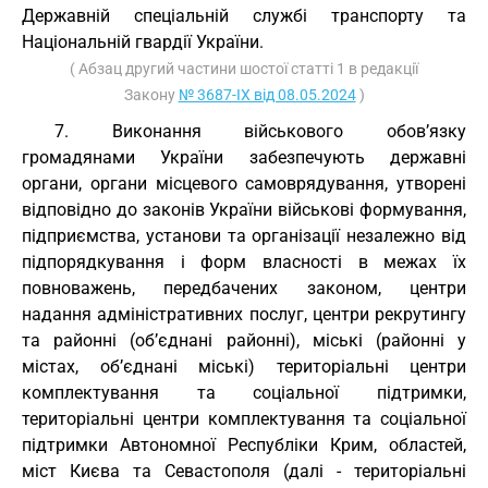
Державній спеціальній службі транспорту та
Національній гвардії України.
( Абзац другий частини шостої статті 1 в редакції
Закону
№ 3687-IX від 08.05.2024
)
7. Виконання військового обов’язку
громадянами України забезпечують державні
органи, органи місцевого самоврядування, утворені
відповідно до законів України військові формування,
підприємства, установи та організації незалежно від
підпорядкування і форм власності в межах їх
повноважень, передбачених законом, центри
надання адміністративних послуг, центри рекрутингу
та районні (об’єднані районні), міські (районні у
містах, об’єднані міські) територіальні центри
комплектування та соціальної підтримки,
територіальні центри комплектування та соціальної
підтримки Автономної Республіки Крим, областей,
міст Києва та Севастополя (далі - територіальні