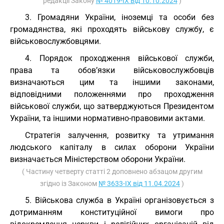
редакції Закону
№ 4019-IX від 10.10.2024
)
3. Громадяни України, іноземці та особи без
громадянства, які проходять військову службу, є
військовослужбовцями.
4. Порядок проходження військової служби,
права та обов’язки військовослужбовців
визначаються цим та іншими законами,
відповідними положеннями про проходження
військової служби, що затверджуються Президентом
України, та іншими нормативно-правовими актами.
Стратегія залучення, розвитку та утримання
людського капіталу в силах оборони України
визначається Міністерством оборони України.
( Частину четверту статті 2 доповнено абзацом другим
згідно із Законом
№ 3633-IX від 11.04.2024
)
5. Військова служба в Україні організовується з
дотриманням конституційної вимоги про