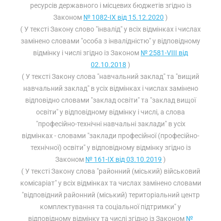
ресурсів державного і місцевих бюджетів згідно із
Законом
№ 1082-IX від 15.12.2020
)
( У тексті Закону слово "інвалід" у всіх відмінках і числах
замінено словами "особа з інвалідністю" у відповідному
відмінку і числі згідно із Законом
№ 2581-VIII від
02.10.2018
)
( У тексті Закону слова "навчальний заклад" та "вищий
навчальний заклад" в усіх відмінках і числах замінено
відповідно словами "заклад освіти" та "заклад вищої
освіти" у відповідному відмінку і числі, а слова
"професійно-технічні навчальні заклади" в усіх
відмінках - словами "заклади професійної (професійно-
технічної) освіти" у відповідному відмінку згідно із
Законом
№ 161-IX від 03.10.2019
)
( У тексті Закону слова "районний (міський) військовий
комісаріат" у всіх відмінках та числах замінено словами
"відповідний районний (міський) територіальний центр
комплектування та соціальної підтримки" у
відповідному відмінку та числі згідно із Законом
№