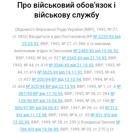
Про військовий обов'язок і
військову службу
(Відомості Верховної Ради України (ВВР), 1992, № 27,
ст.385)( Вводиться в дію Постановою ВР
№ 2233-XII від
25.03.92
, ВВР, 1992, № 27, ст.386 )( Із змінами,
внесеними згідно із Законами
№ 2485-XII від 19.06.92
,
ВВР, 1992, № 36, ст.527
№ 3545-XII від 21.10.93
, ВВР,
1993, № 44, ст.418
№ 3546-XII від 21.10.93
, ВВР, 1993, №
44, ст.419
№ 3625-XII від 19.11.93
, ВВР, 1993, № 49,
ст.457
№ 200/94-ВР від 13.10.94
, ВВР, 1994, № 45,
ст.404
№ 325/94-ВР від 22.12.94
, ВВР, 1995, № 1, ст. 4
№
387/95-ВР від 17.10.95
, ВВР, 1995, № 38, ст.284
№
129/96-ВР від 19.04.96
, ВВР, 1996, № 26, ст.108
№
309/97-ВР від 04.06.97
, ВВР, 1997, № 29, ст. 93
№ 312-
XIV від 11.12.98
, ВВР, 1999, № 4, ст. 35
№ 651-XIV від
13.05.99
, ВВР, 1999, № 28, ст.230 )( В редакції Закону
№
766-XIV від 18.06.99
, ВВР, 1999, № 33, ст.270 )( Із