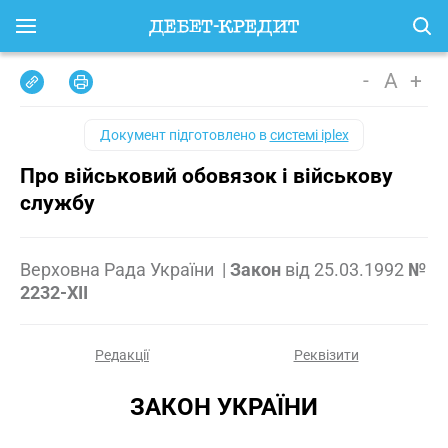
-
A
+
Документ підготовлено в
системі iplex
Про військовий обовязок і військову
службу
Верховна Рада України
|
Закон
від
25.03.1992
№
2232-XII
Редакції
Реквізити
ЗАКОН УКРАЇНИ