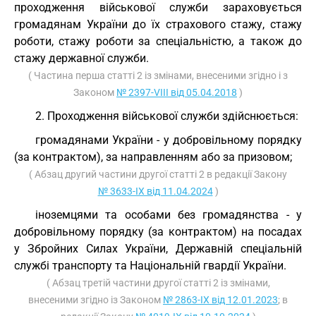
проходження військової служби зараховується
громадянам України до їх страхового стажу, стажу
роботи, стажу роботи за спеціальністю, а також до
стажу державної служби.
( Частина перша статті 2 із змінами, внесеними згідно і з
Законом
№ 2397-VIII від 05.04.2018
)
2. Проходження військової служби здійснюється:
громадянами України - у добровільному порядку
(за контрактом), за направленням або за призовом;
( Абзац другий частини другої статті 2 в редакції Закону
№ 3633-IX від 11.04.2024
)
іноземцями та особами без громадянства - у
добровільному порядку (за контрактом) на посадах
у Збройних Силах України, Державній спеціальній
службі транспорту та Національній гвардії України.
( Абзац третій частини другої статті 2 із змінами,
внесеними згідно із Законом
№ 2863-IX від 12.01.2023
; в