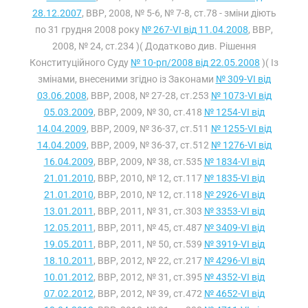
28.12.2007
, ВВР, 2008, № 5-6, № 7-8, ст.78 - зміни діють
по 31 грудня 2008 року
№ 267-VI від 11.04.2008
, ВВР,
2008, № 24, ст.234 )( Додатково див. Рішення
Конституційного Суду
№ 10-рп/2008 від 22.05.2008
)( Із
змінами, внесеними згідно із Законами
№ 309-VI від
03.06.2008
, ВВР, 2008, № 27-28, ст.253
№ 1073-VI від
05.03.2009
, ВВР, 2009, № 30, ст.418
№ 1254-VI від
14.04.2009
, ВВР, 2009, № 36-37, ст.511
№ 1255-VI від
14.04.2009
, ВВР, 2009, № 36-37, ст.512
№ 1276-VI від
16.04.2009
, ВВР, 2009, № 38, ст.535
№ 1834-VI від
21.01.2010
, ВВР, 2010, № 12, ст.117
№ 1835-VI від
21.01.2010
, ВВР, 2010, № 12, ст.118
№ 2926-VI від
13.01.2011
, ВВР, 2011, № 31, ст.303
№ 3353-VI від
12.05.2011
, ВВР, 2011, № 45, ст.487
№ 3409-VI від
19.05.2011
, ВВР, 2011, № 50, ст.539
№ 3919-VI від
18.10.2011
, ВВР, 2012, № 22, ст.217
№ 4296-VI від
10.01.2012
, ВВР, 2012, № 31, ст.395
№ 4352-VI від
07.02.2012
, ВВР, 2012, № 39, ст.472
№ 4652-VI від