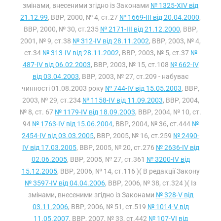
змінами, внесеними згідно із Законами
№ 1325-XIV від
21.12.99
, ВВР, 2000, № 4, ст.27
№ 1669-III від 20.04.2000
,
ВВР, 2000, № 30, ст.235
№ 2171-III від 21.12.2000
, ВВР,
2001, № 9, ст.38
№ 312-IV від 28.11.2002
, ВВР, 2003, № 4,
ст.34
№ 313-IV від 28.11.2002
, ВВР, 2003, № 5, ст.37
№
487-IV від 06.02.2003
, ВВР, 2003, № 15, ст.108
№ 662-IV
від 03.04.2003
, ВВР, 2003, № 27, ст.209 - набуває
чинності 01.08.2003 року
№ 744-IV від 15.05.2003
, ВВР,
2003, № 29, ст.234
№ 1158-IV від 11.09.2003
, ВВР, 2004,
№ 8, ст. 67
№ 1179-IV від 18.09.2003
, ВВР, 2004, № 10, ст.
94
№ 1763-IV від 15.06.2004
, ВВР, 2004, № 36, ст.444
№
2454-IV від 03.03.2005
, ВВР, 2005, № 16, ст.259
№ 2490-
IV від 17.03.2005
, ВВР, 2005, № 20, ст.276
№ 2636-IV від
02.06.2005
, ВВР, 2005, № 27, ст.361
№ 3200-IV від
15.12.2005
, ВВР, 2006, № 14, ст.116 )( В редакції Закону
№ 3597-IV від 04.04.2006
, ВВР, 2006, № 38, ст.324 )( Із
змінами, внесеними згідно із Законами
№ 328-V від
03.11.2006
, ВВР, 2006, № 51, ст.519
№ 1014-V від
11.05.2007
, ВВР, 2007, № 33, ст.442
№ 107-VI від