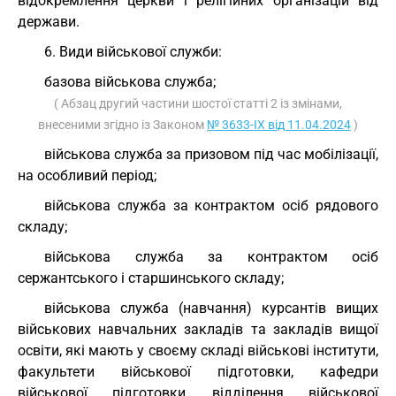
відокремлення церкви і релігійних організацій від
держави.
6. Види військової служби:
базова військова служба;
( Абзац другий частини шостої статті 2 із змінами,
внесеними згідно із Законом
№ 3633-IX від 11.04.2024
)
військова служба за призовом під час мобілізації,
на особливий період;
військова служба за контрактом осіб рядового
складу;
військова служба за контрактом осіб
сержантського і старшинського складу;
військова служба (навчання) курсантів вищих
військових навчальних закладів та закладів вищої
освіти, які мають у своєму складі військові інститути,
факультети військової підготовки, кафедри
військової підготовки, відділення військової