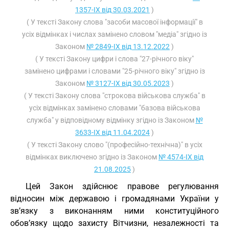
1357-IX від 30.03.2021
)
( У тексті Закону слова "засоби масової інформації" в
усіх відмінках і числах замінено словом "медіа" згідно із
Законом
№ 2849-IX від 13.12.2022
)
( У тексті Закону цифри і слова "27-річного віку"
замінено цифрами і словами "25-річного віку" згідно із
Законом
№ 3127-IX від 30.05.2023
)
( У тексті Закону слова "строкова військова служба" в
усіх відмінках замінено словами "базова військова
служба" у відповідному відмінку згідно із Законом
№
3633-IX від 11.04.2024
)
( У тексті Закону слово "(професійно-технічна)" в усіх
відмінках виключено згідно із Законом
№ 4574-IX від
21.08.2025
)
Цей Закон здійснює правове регулювання
відносин між державою і громадянами України у
зв’язку з виконанням ними конституційного
обов’язку щодо захисту Вітчизни, незалежності та