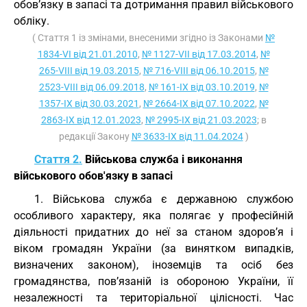
обов’язку в запасі та дотримання правил військового
обліку.
( Стаття 1 із змінами, внесеними згідно із Законами
№
1834-VI від 21.01.2010
,
№ 1127-VII від 17.03.2014
,
№
265-VIII від 19.03.2015
,
№ 716-VIII від 06.10.2015
,
№
2523-VIII від 06.09.2018
,
№ 161-IX від 03.10.2019
,
№
1357-IX від 30.03.2021
,
№ 2664-IX від 07.10.2022
,
№
2863-IX від 12.01.2023
,
№ 2995-IX від 21.03.2023
; в
редакції Закону
№ 3633-IX від 11.04.2024
)
Стаття 2.
Військова служба і виконання
військового обов'язку в запасі
1. Військова служба є державною службою
особливого характеру, яка полягає у професійній
діяльності придатних до неї за станом здоров’я і
віком громадян України (за винятком випадків,
визначених законом), іноземців та осіб без
громадянства, пов’язаній із обороною України, її
незалежності та територіальної цілісності. Час