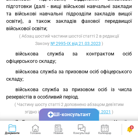
підготовки (далі - вищі військові навчальні заклади
та військові навчальні підрозділи закладів вищої
освіти), а також закладів фахової передвищої
військової освіти;
( Абзац шостий частини шостої статті 2 в редакції
Закону
№ 2995-IX від 21.03.2023
)
військова служба за контрактом осіб
офіцерського складу;
військова служба за призовом осіб офіцерського
складу;
військова служба за призовом осіб із числа
резервістів в особливий період.
( Частину шосту статті 2 доповнено абзацом дев'ятим
згідно із Законом
№ 1357-IX від 30.03.2021
)
ШІ-консультант
7. Базову військову службу громадяни України
0
проходять відповідно до законів України у Збройних
Документи
Головна
Новини
Консультації
Календар
Сервіси
Силах України та інших військових формуваннях з