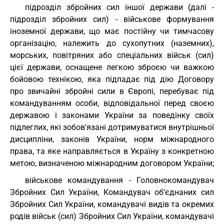
підрозділ збройних сил іншої держави (далі -
підрозділ збройних сил) - військове формування
іноземної держави, що має постійну чи тимчасову
організацію, належить до сухопутних (наземних),
морських, повітряних або спеціальних військ (сил)
цієї держави, оснащене легкою зброєю чи важкою
бойовою технікою, яка підпадає під дію Договору
про звичайні збройні сили в Європі, перебуває під
командуванням особи, відповідальної перед своєю
державою і законами України за поведінку своїх
підлеглих, які зобов'язані дотримуватися внутрішньої
дисципліни, законів України, норм міжнародного
права, та яке направляється в Україну з конкретною
метою, визначеною міжнародним договором України;
військове командування - Головнокомандувач
Збройних Сил України, Командувач об’єднаних сил
Збройних Сил України, командувачі видів та окремих
родів військ (сил) Збройних Сил України, командувачі