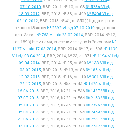
07.10.2010
, ВВР, 2011, № 10, ст.63
№ 5286-VI від
18.09.2012
, ВВР, 2013, № 38, ст.499
№ 5404-VI від
02.10.2012
, ВВР, 2013, № 41, ст.550 )( Щодо втрати
чинності Закону
№ 2592-VI від 07.10.2010
додатково
див. Закон
№ 763-VII від 23.02.2014
, ВВР, 2014, № 12,
ст.189 )( Із змінами, внесеними згідно із Законами
№
1127-VII від 17.03.2014
, ВВР, 2014, № 17, ст.595
№ 1190-
VII від 08.04.2014
, ВВР, 2014, № 23, ст.871
№ 1194-VII від
09.04.2014
, ВВР, 2014, № 25, ст.890
№ 133-VIII від
03.02.2015
, ВВР, 2015, № 13, ст.86
№ 186-VIII від
12.02.2015
, ВВР, 2015, № 16, ст.110
№ 901-VIII від
23.12.2015
, ВВР, 2016, № 4, ст.44
№ 1420-VIII від
16.06.2016
, ВВР, 2016, № 31, ст.546
№ 1437-VIII від
07.07.2016
, ВВР, 2016, № 33, ст.564
№ 2163-VIII від
05.10.2017
, ВВР, 2017, № 45, ст.403
№ 2396-VIII від
05.04.2018
, ВВР, 2018, № 21, ст.194
№ 2469-VIII від
21.06.2018
, ВВР, 2018, № 31, ст.241
№ 2581-VIII від
02.10.2018
, ВВР, 2018, № 46, ст.371
№ 2742-VIII від