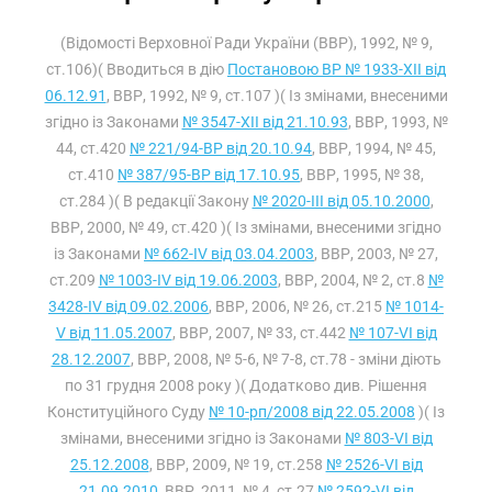
(Відомості Верховної Ради України (ВВР), 1992, № 9,
ст.106)( Вводиться в дію
Постановою ВР № 1933-XII від
06.12.91
, ВВР, 1992, № 9, ст.107 )( Із змінами, внесеними
згідно із Законами
№ 3547-XII від 21.10.93
, ВВР, 1993, №
44, ст.420
№ 221/94-ВР від 20.10.94
, ВВР, 1994, № 45,
ст.410
№ 387/95-ВР від 17.10.95
, ВВР, 1995, № 38,
ст.284 )( В редакції Закону
№ 2020-III від 05.10.2000
,
ВВР, 2000, № 49, ст.420 )( Із змінами, внесеними згідно
із Законами
№ 662-IV від 03.04.2003
, ВВР, 2003, № 27,
ст.209
№ 1003-IV від 19.06.2003
, ВВР, 2004, № 2, ст.8
№
3428-IV від 09.02.2006
, ВВР, 2006, № 26, ст.215
№ 1014-
V від 11.05.2007
, ВВР, 2007, № 33, ст.442
№ 107-VI від
28.12.2007
, ВВР, 2008, № 5-6, № 7-8, ст.78 - зміни діють
по 31 грудня 2008 року )( Додатково див. Рішення
Конституційного Суду
№ 10-рп/2008 від 22.05.2008
)( Із
змінами, внесеними згідно із Законами
№ 803-VI від
25.12.2008
, ВВР, 2009, № 19, ст.258
№ 2526-VI від
21.09.2010
, ВВР, 2011, № 4, ст.27
№ 2592-VI від