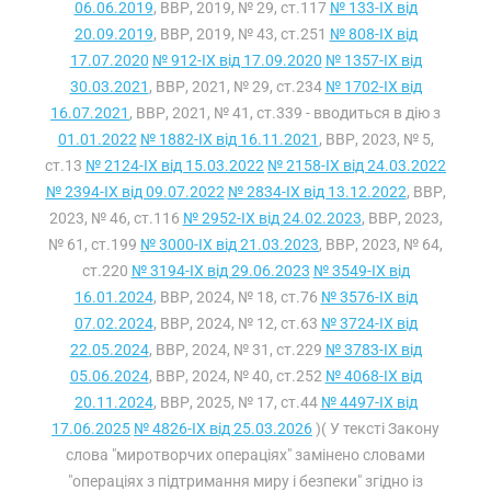
06.06.2019
, ВВР, 2019, № 29, ст.117
№ 133-IX від
20.09.2019
, ВВР, 2019, № 43, ст.251
№ 808-IX від
17.07.2020
№ 912-IX від 17.09.2020
№ 1357-IX від
30.03.2021
, ВВР, 2021, № 29, ст.234
№ 1702-IX від
16.07.2021
, ВВР, 2021, № 41, ст.339 - вводиться в дію з
01.01.2022
№ 1882-IX від 16.11.2021
, ВВР, 2023, № 5,
ст.13
№ 2124-IX від 15.03.2022
№ 2158-IX від 24.03.2022
№ 2394-IX від 09.07.2022
№ 2834-IX від 13.12.2022
, ВВР,
2023, № 46, ст.116
№ 2952-IX від 24.02.2023
, ВВР, 2023,
№ 61, ст.199
№ 3000-IX від 21.03.2023
, ВВР, 2023, № 64,
ст.220
№ 3194-IX від 29.06.2023
№ 3549-IX від
16.01.2024
, ВВР, 2024, № 18, ст.76
№ 3576-IX від
07.02.2024
, ВВР, 2024, № 12, ст.63
№ 3724-IX від
22.05.2024
, ВВР, 2024, № 31, ст.229
№ 3783-IX від
05.06.2024
, ВВР, 2024, № 40, ст.252
№ 4068-IX від
20.11.2024
, ВВР, 2025, № 17, ст.44
№ 4497-IX від
17.06.2025
№ 4826-IX від 25.03.2026
)( У тексті Закону
слова "миротворчих операціях" замінено словами
"операціях з підтримання миру і безпеки" згідно із