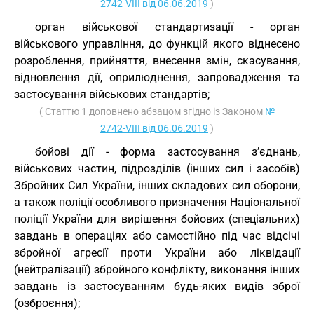
2742-VIII від 06.06.2019
)
орган військової стандартизації - орган
військового управління, до функцій якого віднесено
розроблення, прийняття, внесення змін, скасування,
відновлення дії, оприлюднення, запровадження та
застосування військових стандартів;
( Статтю 1 доповнено абзацом згідно із Законом
№
2742-VIII від 06.06.2019
)
бойові дії - форма застосування з’єднань,
військових частин, підрозділів (інших сил і засобів)
Збройних Сил України, інших складових сил оборони,
а також поліції особливого призначення Національної
поліції України для вирішення бойових (спеціальних)
завдань в операціях або самостійно під час відсічі
збройної агресії проти України або ліквідації
(нейтралізації) збройного конфлікту, виконання інших
завдань із застосуванням будь-яких видів зброї
(озброєння);