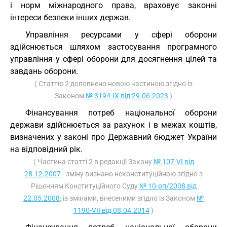
і норм міжнародного права, враховує законні
інтереси безпеки інших держав.
Управління ресурсами у сфері оборони
здійснюється шляхом застосування програмного
управління у сфері оборони для досягнення цілей та
завдань оборони.
( Статтю 2 доповнено новою частиною згідно із
Законом
№ 3194-IX від 29.06.2023
)
Фінансування потреб національної оборони
держави здійснюється за рахунок і в межах коштів,
визначених у законі про Державний бюджет України
на відповідний рік.
( Частина статті 2 в редакції Закону
№ 107-VI від
28.12.2007
- зміну визнано неконституційною згідно з
Рішенням Конституційного Суду
№ 10-рп/2008 від
22.05.2008
; із змінами, внесеними згідно із Законом
№
1190-VII від 08.04.2014
)