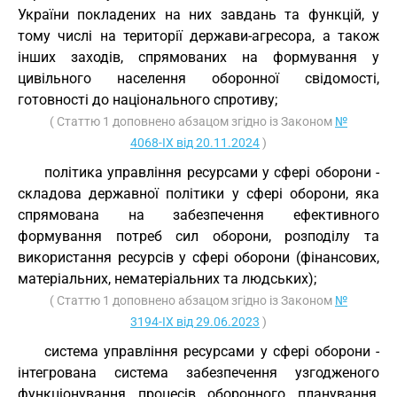
України покладених на них завдань та функцій, у
тому числі на території держави-агресора, а також
інших заходів, спрямованих на формування у
цивільного населення оборонної свідомості,
готовності до національного спротиву;
( Статтю 1 доповнено абзацом згідно із Законом
№
4068-IX від 20.11.2024
)
політика управління ресурсами у сфері оборони -
складова державної політики у сфері оборони, яка
спрямована на забезпечення ефективного
формування потреб сил оборони, розподілу та
використання ресурсів у сфері оборони (фінансових,
матеріальних, нематеріальних та людських);
( Статтю 1 доповнено абзацом згідно із Законом
№
3194-IX від 29.06.2023
)
система управління ресурсами у сфері оборони -
інтегрована система забезпечення узгодженого
функціонування процесів оборонного планування,