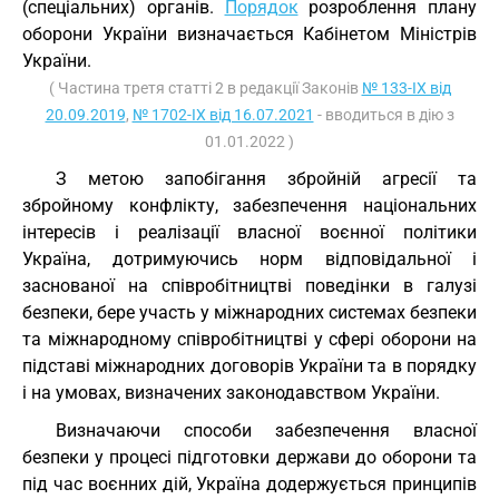
(спеціальних) органів.
Порядок
розроблення плану
оборони України визначається Кабінетом Міністрів
України.
( Частина третя статті 2 в редакції Законів
№ 133-IX від
20.09.2019
,
№ 1702-IX від 16.07.2021
- вводиться в дію з
01.01.2022 )
З метою запобігання збройній агресії та
збройному конфлікту, забезпечення національних
інтересів і реалізації власної воєнної політики
Україна, дотримуючись норм відповідальної і
заснованої на співробітництві поведінки в галузі
безпеки, бере участь у міжнародних системах безпеки
та міжнародному співробітництві у сфері оборони на
підставі міжнародних договорів України та в порядку
і на умовах, визначених законодавством України.
Визначаючи способи забезпечення власної
безпеки у процесі підготовки держави до оборони та
під час воєнних дій, Україна додержується принципів