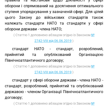
правила та настанови щодо діяльності у сфері
оборони і спрямований на досягнення оптимального
ступеня упорядкування у зазначеній сфері. Для цілей
цього Закону до військових стандартів також
належать стандарти НАТО та стандарти у сфері
оборони держави - члена НАТО;
( Статтю 1 доповнено абзацом згідно із Законом
№
2742-VIII від 06.06.2019
)
стандарт НАТО - стандарт, розроблений,
прийнятий та опублікований Організацією
Північноатлантичного договору;
( Статтю 1 доповнено абзацом згідно із Законом
№
2742-VIII від 06.06.2019
)
стандарт у сфері оборони держави - члена НАТО -
стандарт, розроблений, прийнятий та опублікований
державою - членом Організації Північноатлантичного
договору;
( Статтю 1 доповнено абзацом згідно із Законом
№