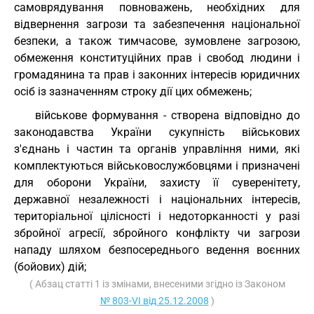
самоврядування повноважень, необхідних для
відвернення загрози та забезпечення національної
безпеки, а також тимчасове, зумовлене загрозою,
обмеження конституційних прав і свобод людини і
громадянина та прав і законних інтересів юридичних
осіб із зазначенням строку дії цих обмежень;
військове формування - створена відповідно до
законодавства України сукупність військових
з'єднань і частин та органів управління ними, які
комплектуються військовослужбовцями і призначені
для оборони України, захисту її суверенітету,
державної незалежності і національних інтересів,
територіальної цілісності і недоторканності у разі
збройної агресії, збройного конфлікту чи загрози
нападу шляхом безпосереднього ведення воєнних
(бойових) дій;
( Абзац статті 1 із змінами, внесеними згідно із Законом
№ 803-VI від 25.12.2008
)