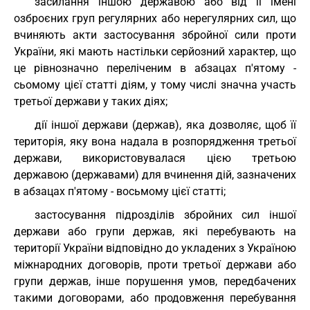
засилання іншою державою або від її імені
озброєних груп регулярних або нерегулярних сил, що
вчиняють акти застосування збройної сили проти
України, які мають настільки серйозний характер, що
це рівнозначно переліченим в абзацах п'ятому -
сьомому цієї статті діям, у тому числі значна участь
третьої держави у таких діях;
дії іншої держави (держав), яка дозволяє, щоб її
територія, яку вона надала в розпорядження третьої
держави, використовувалася цією третьою
державою (державами) для вчинення дій, зазначених
в абзацах п'ятому - восьмому цієї статті;
застосування підрозділів збройних сил іншої
держави або групи держав, які перебувають на
території України відповідно до укладених з Україною
міжнародних договорів, проти третьої держави або
групи держав, інше порушення умов, передбачених
такими договорами, або продовження перебування