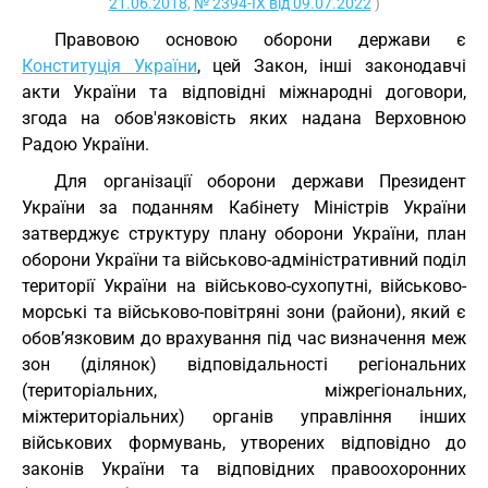
21.06.2018
,
№ 2394-IX від 09.07.2022
)
Правовою основою оборони держави є
Конституція України
, цей Закон, інші законодавчі
акти України та відповідні міжнародні договори,
згода на обов'язковість яких надана Верховною
Радою України.
Для організації оборони держави Президент
України за поданням Кабінету Міністрів України
затверджує структуру плану оборони України, план
оборони України та військово-адміністративний поділ
території України на військово-сухопутні, військово-
морські та військово-повітряні зони (райони), який є
обов’язковим до врахування під час визначення меж
зон (ділянок) відповідальності регіональних
(територіальних, міжрегіональних,
міжтериторіальних) органів управління інших
військових формувань, утворених відповідно до
законів України та відповідних правоохоронних