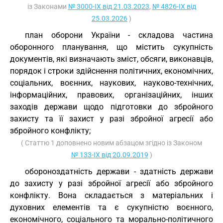
із Законами
№ 3000-IX від 21.03.2023
,
№ 4826-IX від
25.03.2026
)
план оборони України - складова частина
оборонного планування, що містить сукупність
документів, які визначають зміст, обсяги, виконавців,
порядок і строки здійснення політичних, економічних,
соціальних, воєнних, наукових, науково-технічних,
інформаційних, правових, організаційних, інших
заходів держави щодо підготовки до збройного
захисту та її захист у разі збройної агресії або
збройного конфлікту;
( Статтю 1 доповнено новим абзацом згідно із Законом
№ 133-IX від 20.09.2019
)
обороноздатність держави - здатність держави
до захисту у разі збройної агресії або збройного
конфлікту. Вона складається з матеріальних і
духовних елементів та є сукупністю воєнного,
економічного, соціального та морально-політичного