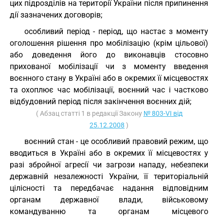
цих підрозділів на території України після припинення
дії зазначених договорів;
особливий період - період, що настає з моменту
оголошення рішення про мобілізацію (крім цільової)
або доведення його до виконавців стосовно
прихованої мобілізації чи з моменту введення
воєнного стану в Україні або в окремих її місцевостях
та охоплює час мобілізації, воєнний час і частково
відбудовний період після закінчення воєнних дій;
( Абзац статті 1 в редакції Закону
№ 803-VI від
25.12.2008
)
воєнний стан - це особливий правовий режим, що
вводиться в Україні або в окремих її місцевостях у
разі збройної агресії чи загрози нападу, небезпеки
державній незалежності України, її територіальній
цілісності та передбачає надання відповідним
органам державної влади, військовому
командуванню та органам місцевого