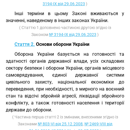
3194-IX від 29.06.2023
)
Інші терміни в цьому Законі вживаються у
значенні, наведеному в інших законах України.
( Статтю 1 доповнено частиною другою згідно із
Законом
№ 3194-IX від 29.06.2023
)
Стаття 2.
Основи оборони України
Оборона України базується на готовності та
здатності органів державної влади, усіх складових
сектору безпеки і оборони України, органів місцевого
самоврядування, єдиної державної системи
цивільного захисту, національної економіки до
переведення, при необхідності, з мирного на воєнний
стан та відсічі збройній агресії, ліквідації збройного
конфлікту, а також готовності населення і території
держави до оборони.
( Частина перша статті 2 із змінами, внесеними згідно із
Законами
№ 803-VI від 25.12.2008
,
№ 2469-VIII від