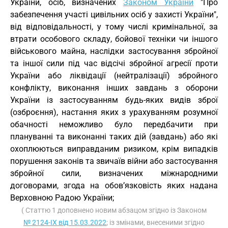
України, осіб, визначених
Законом України
"Про
забезпечення участі цивільних осіб у захисті України",
від відповідальності, у тому числі кримінальної, за
втрати особового складу, бойової техніки чи іншого
військового майна, наслідки застосування збройної
та іншої сили під час відсічі збройної агресії проти
України або ліквідації (нейтралізації) збройного
конфлікту, виконання інших завдань з оборони
України із застосуванням будь-яких видів зброї
(озброєння), настання яких з урахуванням розумної
обачності неможливо було передбачити при
плануванні та виконанні таких дій (завдань) або які
охоплюються виправданим ризиком, крім випадків
порушення законів та звичаїв війни або застосування
збройної сили, визначених міжнародними
договорами, згода на обов’язковість яких надана
Верховною Радою України;
( Статтю 1 доповнено новим абзацом згідно із Законом
№ 2124-IX від 15.03.2022
; із змінами, внесеними згідно