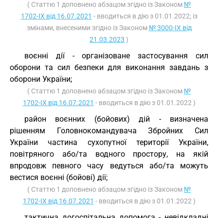
( Статтю 1 доповнено абзацом згідно із Законом
№
1702-IX від 16.07.2021
- вводиться в дію з 01.01.2022; із
змінами, внесеними згідно із Законом
№ 3000-IX від
21.03.2023
)
воєнні дії - організоване застосування сил
оборони та сил безпеки для виконання завдань з
оборони України;
( Статтю 1 доповнено абзацом згідно із Законом
№
1702-IX від 16.07.2021
- вводиться в дію з 01.01.2022 )
район воєнних (бойових) дій - визначена
рішенням Головнокомандувача Збройних Сил
України частина сухопутної території України,
повітряного або/та водного простору, на якій
впродовж певного часу ведуться або/та можуть
вестися воєнні (бойові) дії;
( Статтю 1 доповнено абзацом згідно із Законом
№
1702-IX від 16.07.2021
- вводиться в дію з 01.01.2022 )
тактична догоспітальна допомога - невідкладні