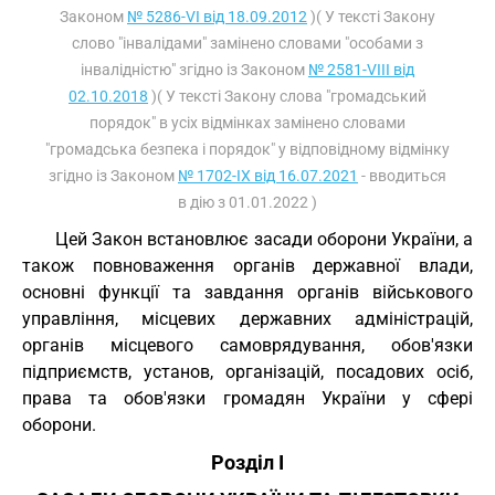
Законом
№ 5286-VI від 18.09.2012
)( У тексті Закону
слово "інвалідами" замінено словами "особами з
інвалідністю" згідно із Законом
№ 2581-VIII від
02.10.2018
)( У тексті Закону слова "громадський
порядок" в усіх відмінках замінено словами
"громадська безпека і порядок" у відповідному відмінку
згідно із Законом
№ 1702-IX від 16.07.2021
- вводиться
в дію з 01.01.2022 )
Цей Закон встановлює засади оборони України, а
також повноваження органів державної влади,
основні функції та завдання органів військового
управління, місцевих державних адміністрацій,
органів місцевого самоврядування, обов'язки
підприємств, установ, організацій, посадових осіб,
права та обов'язки громадян України у сфері
оборони.
Розділ I