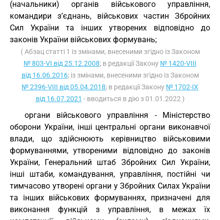
(начальники) органів військового управління,
командири з’єднань, військових частин Збройних
Сил України та інших утворених відповідно до
законів України військових формувань;
( Абзац статті 1 із змінами, внесеними згідно із Законом
№ 803-VI від 25.12.2008
; в редакції Закону
№ 1420-VIII
від 16.06.2016
; із змінами, внесеними згідно із Законом
№ 2396-VIII від 05.04.2018
; в редакції Закону
№ 1702-IX
від 16.07.2021
- вводиться в дію з 01.01.2022 )
органи військового управління - Міністерство
оборони України, інші центральні органи виконавчої
влади, що здійснюють керівництво військовими
формуваннями, утвореними відповідно до законів
України, Генеральний штаб Збройних Сил України,
інші штаби, командування, управління, постійні чи
тимчасово утворені органи у Збройних Силах України
та інших військових формуваннях, призначені для
виконання функцій з управління, в межах їх