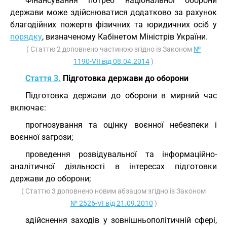
Фінансування потреб національної оборони
держави може здійснюватися додатково за рахунок
благодійних пожертв фізичних та юридичних осіб у
порядку
, визначеному Кабінетом Міністрів України.
( Статтю 2 доповнено частиною згідно із Законом
№
1190-VII від 08.04.2014
)
Стаття 3.
Підготовка держави до оборони
Підготовка держави до оборони в мирний час
включає:
прогнозування та оцінку воєнної небезпеки і
воєнної загрози;
проведення розвідувальної та інформаційно-
аналітичної діяльності в інтересах підготовки
держави до оборони;
( Статтю 3 доповнено новим абзацом згідно із Законом
№ 2526-VI від 21.09.2010
)
здійснення заходів у зовнішньополітичній сфері,