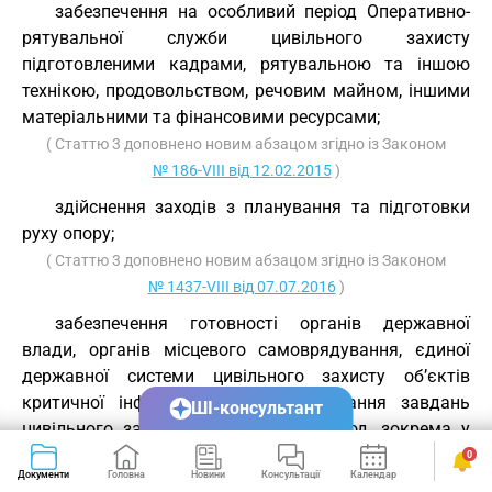
забезпечення на особливий період Оперативно-
рятувальної служби цивільного захисту
підготовленими кадрами, рятувальною та іншою
технікою, продовольством, речовим майном, іншими
матеріальними та фінансовими ресурсами;
( Статтю 3 доповнено новим абзацом згідно із Законом
№ 186-VIII від 12.02.2015
)
здійснення заходів з планування та підготовки
руху опору;
( Статтю 3 доповнено новим абзацом згідно із Законом
№ 1437-VIII від 07.07.2016
)
забезпечення готовності органів державної
влади, органів місцевого самоврядування, єдиної
державної системи цивільного захисту об’єктів
критичної інфраструктури до виконання завдань
ШІ-консультант
цивільного захисту в особливий період, зокрема у
воєнний час, з урахуванням норм міжнародного
0
Документи
Головна
Новини
Консультації
Календар
Сервіси
гуманітарного права;