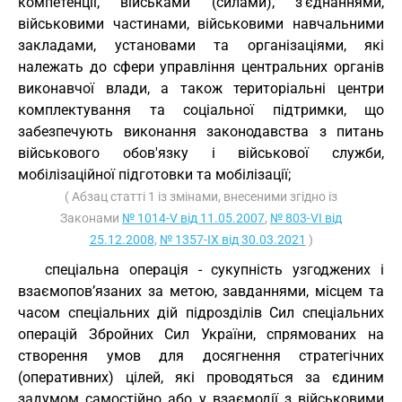
компетенції, військами (силами), з'єднаннями,
військовими частинами, військовими навчальними
закладами, установами та організаціями, які
належать до сфери управління центральних органів
виконавчої влади, а також територіальні центри
комплектування та соціальної підтримки, що
забезпечують виконання законодавства з питань
військового обов'язку і військової служби,
мобілізаційної підготовки та мобілізації;
( Абзац статті 1 із змінами, внесеними згідно із
Законами
№ 1014-V від 11.05.2007
,
№ 803-VI від
25.12.2008
,
№ 1357-IX від 30.03.2021
)
спеціальна операція - сукупність узгоджених і
взаємопов’язаних за метою, завданнями, місцем та
часом спеціальних дій підрозділів Сил спеціальних
операцій Збройних Сил України, спрямованих на
створення умов для досягнення стратегічних
(оперативних) цілей, які проводяться за єдиним
задумом самостійно або у взаємодії з військовими