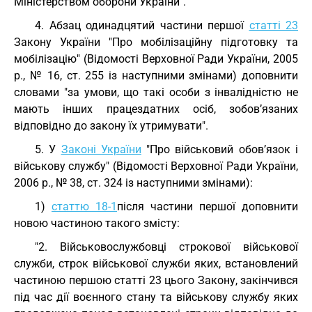
Міністерством оборони України".
4. Абзац одинадцятий частини першої
статті 23
Закону України "Про мобілізаційну підготовку та
мобілізацію" (Відомості Верховної Ради України, 2005
р., № 16, ст. 255 із наступними змінами) доповнити
словами "за умови, що такі особи з інвалідністю не
мають інших працездатних осіб, зобов’язаних
відповідно до закону їх утримувати".
5. У
Законі України
"Про військовий обов’язок і
військову службу" (Відомості Верховної Ради України,
2006 р., № 38, ст. 324 із наступними змінами):
1)
статтю 18-1
після частини першої доповнити
новою частиною такого змісту:
"2. Військовослужбовці строкової військової
служби, строк військової служби яких, встановлений
частиною першою статті 23 цього Закону, закінчився
під час дії воєнного стану та військову службу яких