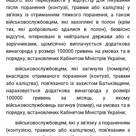
іншого, або перебувають у відпустці для лікування
після поранення (контузії, травми або каліцтва) у
зв’язку із отриманням тяжкого поранення, а також
військовослужбовцям, які захоплені в полон (крім
тих, які добровільно здалися в полон), безвісно
відсутні, інтерновані в нейтральні держави або є
заручниками, щомісячно виплачується додаткова
винагорода у розмірі 100000 гривень на умовах та в
порядку, встановлених Кабінетом Міністрів України;
військовослужбовцям, які загинули (померли)
внаслідок отриманого поранення (контузії, травми
або каліцтва), пов’язаного із захистом Батьківщини,
нараховується додаткова винагорода у розмірі
100000 гривень за місяць, у якому
військовослужбовець загинув (помер), на умовах та в
порядку, встановлених Кабінетом Міністрів України;
військовослужбовцям, які у зв’язку з пораненням
(контузією, травмою або каліцтвом), пов’язаним з