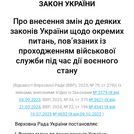
ЗАКОН УКРАЇНИ
Про внесення змін до деяких
законів України щодо окремих
питань, пов’язаних із
проходженням військової
служби під час дії воєнного
стану
(Відомості Верховної Ради (ВВР), 2023, № 79, ст.279)( Із
змінами, внесеними згідно із Законами
№ 3379-IX від
06.09.2023
, ВВР, 2023, № 94, ст.370
№ 3621-IX від
21.03.2024
, ВВР, 2024, № 22, ст.196
№ 4541-IX від
16.07.2025
№ 4632-IX від 09.10.2025
)
Верховна Рада України постановляє: