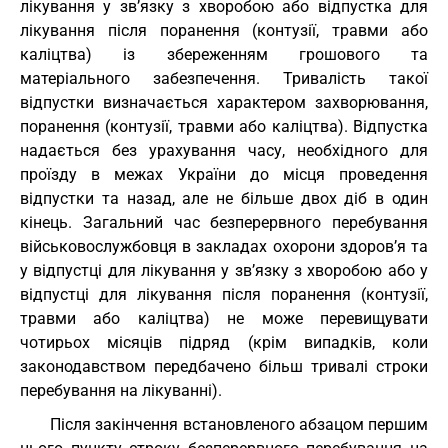
лікування у зв’язку з хворобою або відпустка для
лікування після поранення (контузії, травми або
каліцтва) із збереженням грошового та
матеріального забезпечення. Тривалість такої
відпустки визначається характером захворювання,
поранення (контузії, травми або каліцтва). Відпустка
надається без урахування часу, необхідного для
проїзду в межах України до місця проведення
відпустки та назад, але не більше двох діб в один
кінець. Загальний час безперервного перебування
військовослужбовця в закладах охорони здоров’я та
у відпустці для лікування у зв’язку з хворобою або у
відпустці для лікування після поранення (контузії,
травми або каліцтва) не може перевищувати
чотирьох місяців підряд (крім випадків, коли
законодавством передбачено більш тривалі строки
перебування на лікуванні).
Після закінчення встановленого абзацом першим