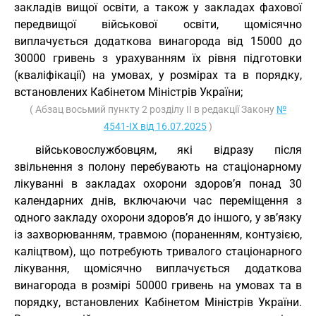
закладів вищої освіти, а також у закладах фахової
передвищої військової освіти, щомісячно
виплачується додаткова винагорода від 15000 до
30000 гривень з урахуванням їх рівня підготовки
(кваліфікації) на умовах, у розмірах та в порядку,
встановлених Кабінетом Міністрів України;
( Абзац восьмий пункту 2 розділу II в редакції Закону
№
4541-IX від 16.07.2025
)
військовослужбовцям, які відразу після
звільнення з полону перебувають на стаціонарному
лікуванні в закладах охорони здоров’я понад 30
календарних днів, включаючи час переміщення з
одного закладу охорони здоров’я до іншого, у зв’язку
із захворюванням, травмою (пораненням, контузією,
каліцтвом), що потребують тривалого стаціонарного
лікування, щомісячно виплачується додаткова
винагорода в розмірі 50000 гривень на умовах та в
порядку, встановлених Кабінетом Міністрів України.