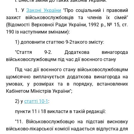
I. Внести зміни до таких законів України:
1. У
Законі України
"Про соціальний і правовий
захист військовослужбовців та членів їх сімей"
(Відомості Верховної Ради України, 1992 р., № 15, ст.
190 із наступними змінами):
1) доповнити статтею 9-2такого змісту:
"Стаття 9-2. Додаткова винагорода
військовослужбовцям під час дії воєнного стану
Під час дії воєнного стану військовослужбовцям
щомісячно виплачується додаткова винагорода на
умовах, у розмірах та в порядку, встановлених
Кабінетом Міністрів України";
2) у
статті 10-1
:
пункти 11 і 18 викласти в такій редакції:
"11. Військовослужбовцю на підставі висновку
військово-лікарської комісії надається відпустка для