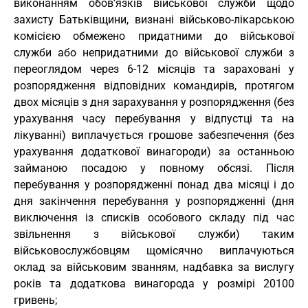
виконанням обов’язків військової служби щодо
захисту Батьківщини, визнані військово-лікарською
комісією обмежено придатними до військової
служби або непридатними до військової служби з
переоглядом через 6-12 місяців та зараховані у
розпорядження відповідних командирів, протягом
двох місяців з дня зарахування у розпорядження (без
урахування часу перебування у відпустці та на
лікуванні) виплачується грошове забезпечення (без
урахування додаткової винагороди) за останньою
займаною посадою у повному обсязі. Після
перебування у розпорядженні понад два місяці і до
дня закінчення перебування у розпорядженні (дня
виключення із списків особового складу під час
звільнення з військової служби) таким
військовослужбовцям щомісячно виплачуються
оклад за військовим званням, надбавка за вислугу
років та додаткова винагорода у розмірі 20100
гривень;