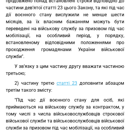
продовжено понад встановлені строки відповідно до
частини дев’ятої статті 23 цього Закону, та які під час
дії воєнного стану вислужили не менше шести
місяців, за їх власним бажанням можуть бути
переведені на військову службу за призовом під час
мобілізації, на особливий період, у порядку,
встановленому відповідними положеннями про
проходження громадянами України військової
служби".
У зв’язку з цим частину другу вважати частиною
третьою;
2) частину третю
статті 23
доповнити абзацом
третім такого змісту:
"Під час дії воєнного стану для осіб, які
приймаються на військову службу за контрактом, у
тому числі з числа військовослужбовців строкової
військової служби та військовослужбовців військової
служби за призовом під час мобілізації, на особливий