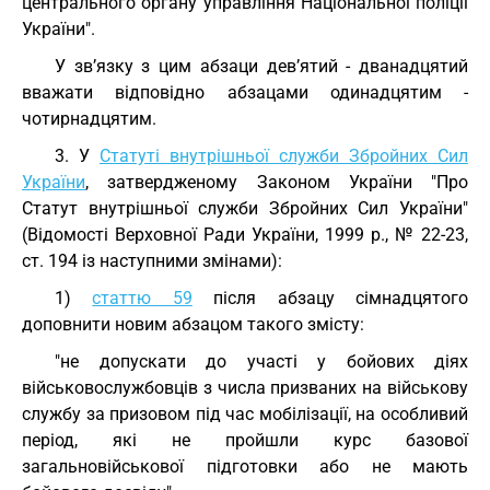
центрального органу управління Національної поліції
України".
У зв’язку з цим абзаци дев’ятий - дванадцятий
вважати відповідно абзацами одинадцятим -
чотирнадцятим.
3. У
Статуті внутрішньої служби Збройних Сил
України
, затвердженому Законом України "Про
Статут внутрішньої служби Збройних Сил України"
(Відомості Верховної Ради України, 1999 р., № 22-23,
ст. 194 із наступними змінами):
1)
статтю 59
після абзацу сімнадцятого
доповнити новим абзацом такого змісту:
"не допускати до участі у бойових діях
військовослужбовців з числа призваних на військову
службу за призовом під час мобілізації, на особливий
період, які не пройшли курс базової
загальновійськової підготовки або не мають