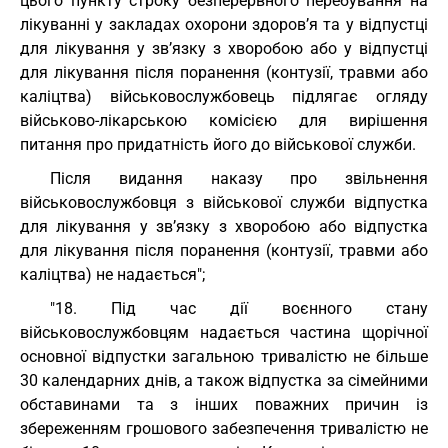
цього пункту строку безперервного перебування на
лікуванні у закладах охорони здоров’я та у відпустці
для лікування у зв’язку з хворобою або у відпустці
для лікування після поранення (контузії, травми або
каліцтва) військовослужбовець підлягає огляду
військово-лікарською комісією для вирішення
питання про придатність його до військової служби.
Після видання наказу про звільнення
військовослужбовця з військової служби відпустка
для лікування у зв’язку з хворобою або відпустка
для лікування після поранення (контузії, травми або
каліцтва) не надається";
"18. Під час дії воєнного стану
військовослужбовцям надається частина щорічної
основної відпустки загальною тривалістю не більше
30 календарних днів, а також відпустка за сімейними
обставинами та з інших поважних причин із
збереженням грошового забезпечення тривалістю не