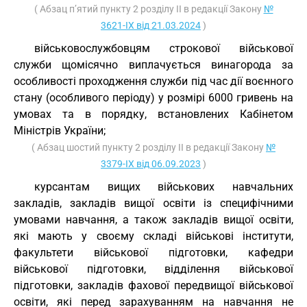
( Абзац п’ятий пункту 2 розділу II в редакції Закону
№
3621-IX від 21.03.2024
)
військовослужбовцям строкової військової
служби щомісячно виплачується винагорода за
особливості проходження служби під час дії воєнного
стану (особливого періоду) у розмірі 6000 гривень на
умовах та в порядку, встановлених Кабінетом
Міністрів України;
( Абзац шостий пункту 2 розділу II в редакції Закону
№
3379-IX від 06.09.2023
)
курсантам вищих військових навчальних
закладів, закладів вищої освіти із специфічними
умовами навчання, а також закладів вищої освіти,
які мають у своєму складі військові інститути,
факультети військової підготовки, кафедри
військової підготовки, відділення військової
підготовки, закладів фахової передвищої військової
освіти, які перед зарахуванням на навчання не