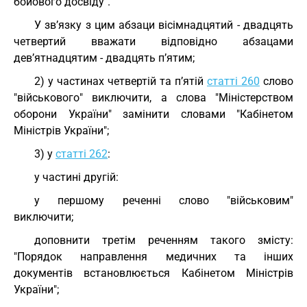
бойового досвіду".
У зв’язку з цим абзаци вісімнадцятий - двадцять
четвертий вважати відповідно абзацами
дев’ятнадцятим - двадцять п’ятим;
2) у частинах четвертій та п’ятій
статті 260
слово
"військового" виключити, а слова "Міністерством
оборони України" замінити словами "Кабінетом
Міністрів України";
3) у
статті 262
:
у частині другій:
у першому реченні слово "військовим"
виключити;
доповнити третім реченням такого змісту:
"Порядок направлення медичних та інших
документів встановлюється Кабінетом Міністрів
України";