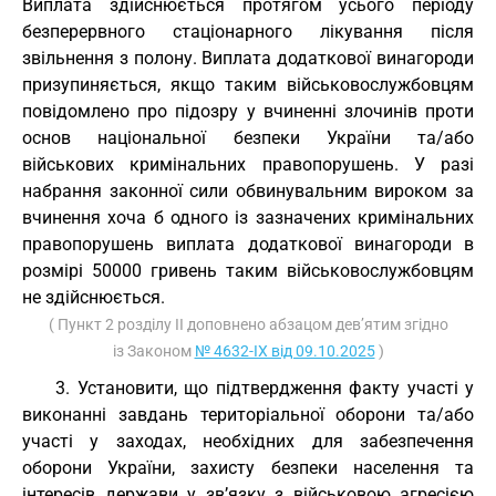
Виплата здійснюється протягом усього періоду
безперервного стаціонарного лікування після
звільнення з полону. Виплата додаткової винагороди
призупиняється, якщо таким військовослужбовцям
повідомлено про підозру у вчиненні злочинів проти
основ національної безпеки України та/або
військових кримінальних правопорушень. У разі
набрання законної сили обвинувальним вироком за
вчинення хоча б одного із зазначених кримінальних
правопорушень виплата додаткової винагороди в
розмірі 50000 гривень таким військовослужбовцям
не здійснюється.
( Пункт 2 розділу II доповнено абзацом дев’ятим згідно
із Законом
№ 4632-IX від 09.10.2025
)
3. Установити, що підтвердження факту участі у
виконанні завдань територіальної оборони та/або
участі у заходах, необхідних для забезпечення
оборони України, захисту безпеки населення та
інтересів держави у зв’язку з військовою агресією