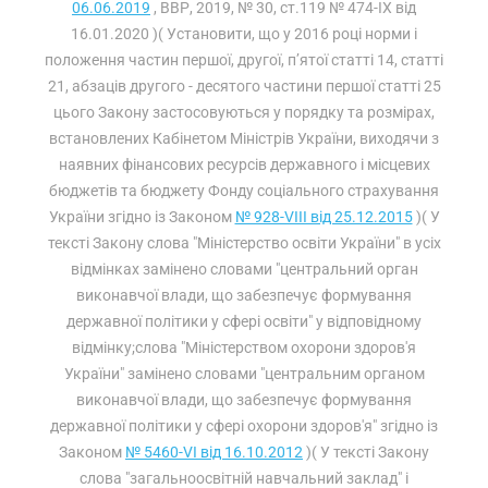
06.06.2019
, ВВР, 2019, № 30, ст.119 № 474-IX від
16.01.2020 )( Установити, що у 2016 році норми і
положення частин першої, другої, п’ятої статті 14, статті
21, абзаців другого - десятого частини першої статті 25
цього Закону застосовуються у порядку та розмірах,
встановлених Кабінетом Міністрів України, виходячи з
наявних фінансових ресурсів державного і місцевих
бюджетів та бюджету Фонду соціального страхування
України згідно із Законом
№ 928-VIII від 25.12.2015
)( У
тексті Закону слова "Міністерство освіти України" в усіх
відмінках замінено словами "центральний орган
виконавчої влади, що забезпечує формування
державної політики у сфері освіти" у відповідному
відмінку;слова "Міністерством охорони здоров'я
України" замінено словами "центральним органом
виконавчої влади, що забезпечує формування
державної політики у сфері охорони здоров'я" згідно із
Законом
№ 5460-VI від 16.10.2012
)( У тексті Закону
слова "загальноосвітній навчальний заклад" і