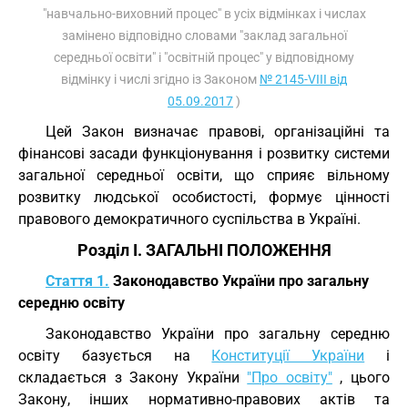
"навчально-виховний процес" в усіх відмінках і числах
замінено відповідно словами "заклад загальної
середньої освіти" і "освітній процес" у відповідному
відмінку і числі згідно із Законом
№ 2145-VIII від
05.09.2017
)
Цей Закон визначає правові, організаційні та
фінансові засади функціонування і розвитку системи
загальної середньої освіти, що сприяє вільному
розвитку людської особистості, формує цінності
правового демократичного суспільства в Україні.
Розділ I. ЗАГАЛЬНІ ПОЛОЖЕННЯ
Стаття 1.
Законодавство України про загальну
середню освіту
Законодавство України про загальну середню
освіту базується на
Конституції України
і
складається з Закону України
"Про освіту"
, цього
Закону, інших нормативно-правових актів та