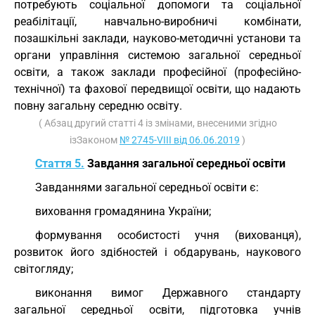
потребують соціальної допомоги та соціальної
реабілітації, навчально-виробничі комбінати,
позашкільні заклади, науково-методичні установи та
органи управління системою загальної середньої
освіти, а також заклади професійної (професійно-
технічної) та фахової передвищої освіти, що надають
повну загальну середню освіту.
( Абзац другий статті 4 із змінами, внесеними згідно
ізЗаконом
№ 2745-VIII від 06.06.2019
)
Стаття 5.
Завдання загальної середньої освіти
Завданнями загальної середньої освіти є:
виховання громадянина України;
формування особистості учня (вихованця),
розвиток його здібностей і обдарувань, наукового
світогляду;
виконання вимог Державного стандарту
загальної середньої освіти, підготовка учнів