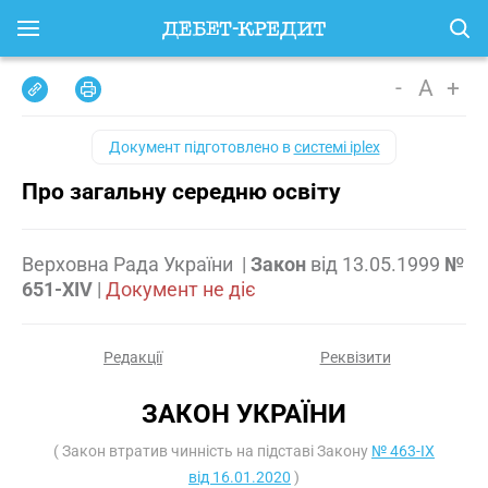
-
A
+
Документ підготовлено в
системі iplex
Про загальну середню освіту
Верховна Рада України
|
Закон
від
13.05.1999
№
651-XIV
|
Документ не діє
Редакції
Реквізити
ЗАКОН УКРАЇНИ
( Закон втратив чинність на підставі Закону
№ 463-IX
від 16.01.2020
)