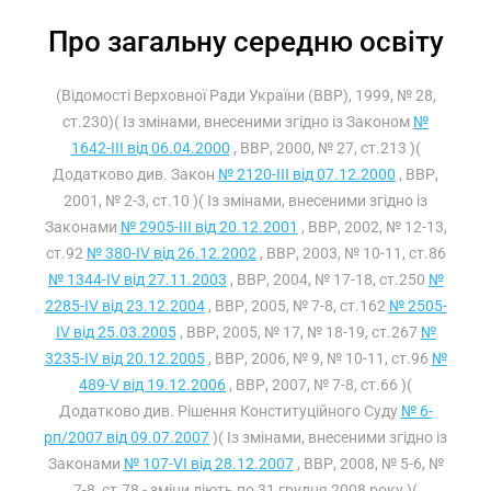
Про загальну середню освіту
(Відомості Верховної Ради України (ВВР), 1999, № 28,
ст.230)( Із змінами, внесеними згідно із Законом
№
1642-III від 06.04.2000
, ВВР, 2000, № 27, ст.213 )(
Додатково див. Закон
№ 2120-III від 07.12.2000
, ВВР,
2001, № 2-3, ст.10 )( Із змінами, внесеними згідно із
Законами
№ 2905-III від 20.12.2001
, ВВР, 2002, № 12-13,
ст.92
№ 380-IV від 26.12.2002
, ВВР, 2003, № 10-11, ст.86
№ 1344-IV від 27.11.2003
, ВВР, 2004, № 17-18, ст.250
№
2285-IV від 23.12.2004
, ВВР, 2005, № 7-8, ст.162
№ 2505-
IV від 25.03.2005
, ВВР, 2005, № 17, № 18-19, ст.267
№
3235-IV від 20.12.2005
, ВВР, 2006, № 9, № 10-11, ст.96
№
489-V від 19.12.2006
, ВВР, 2007, № 7-8, ст.66 )(
Додатково див. Рішення Конституційного Суду
№ 6-
рп/2007 від 09.07.2007
)( Із змінами, внесеними згідно із
Законами
№ 107-VI від 28.12.2007
, ВВР, 2008, № 5-6, №
7-8, ст.78 - зміни діють по 31 грудня 2008 року )(