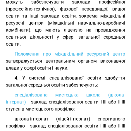
можуть забезпечувати заклади професійної
(професійно-технічної), фахової передвищої, вищої
освіти та інші заклади освіти, зокрема міжшкільні
ресурсні центри (міжшкільні навчально-виробничі
комбінати), що мають ліцензію на провадження
освітньої діяльності у сфері загальної середньої
освіти.
Положення про міжшкільний ресурсний центр
затверджується центральним органом виконавчої
влади у сфері освіти і науки.
4. У системі спеціалізованої освіти здобуття
загальної середньої освіти забезпечують:
спеціалізована мистецька школа (школа-
інтернат)
- заклад спеціалізованої освіти I-III або II-III
ступенів мистецького профілю;
школа-інтернат (ліцей-інтернат) спортивного
профілю - заклад спеціалізованої освіти I-III або II-III