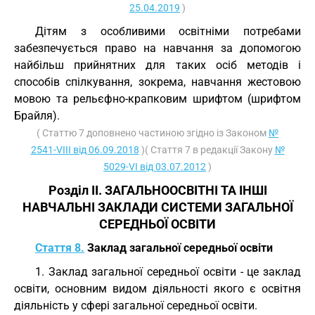
25.04.2019
)
Дітям з особливими освітніми потребами
забезпечується право на навчання за допомогою
найбільш прийнятних для таких осіб методів і
способів спілкування, зокрема, навчання жестовою
мовою та рельєфно-крапковим шрифтом (шрифтом
Брайля).
( Статтю 7 доповнено частиною згідно із Законом
№
2541-VIII від 06.09.2018
)( Стаття 7 в редакції Закону
№
5029-VI від 03.07.2012
)
Розділ II. ЗАГАЛЬНООСВІТНІ ТА ІНШІ
НАВЧАЛЬНІ ЗАКЛАДИ СИСТЕМИ ЗАГАЛЬНОЇ
СЕРЕДНЬОЇ ОСВІТИ
Стаття 8.
Заклад загальної середньої освіти
1. Заклад загальної середньої освіти - це заклад
освіти, основним видом діяльності якого є освітня
діяльність у сфері загальної середньої освіти.