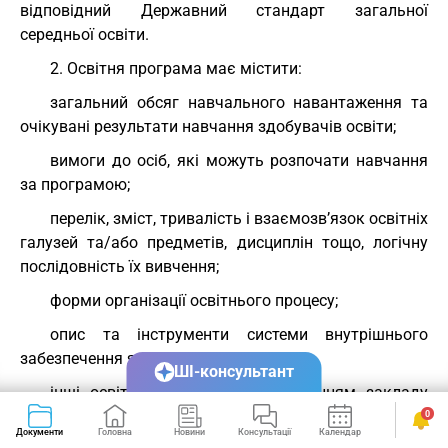
відповідний Державний стандарт загальної
середньої освіти.
2. Освітня програма має містити:
загальний обсяг навчального навантаження та
очікувані результати навчання здобувачів освіти;
вимоги до осіб, які можуть розпочати навчання
за програмою;
перелік, зміст, тривалість і взаємозв’язок освітніх
галузей та/або предметів, дисциплін тощо, логічну
послідовність їх вивчення;
форми організації освітнього процесу;
опис та інструменти системи внутрішнього
забезпечення якості освіти;
ШІ-консультант
інші освітні компоненти (за рішенням закладу
загальної середньої освіти).
0
Документи
Головна
Новини
Консультації
Календар
Сервіси