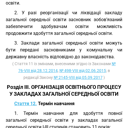
освіти.
2. У разі реорганізації чи ліквідації закладу
загальної середньої освіти засновник зобов’язаний
забезпечити здобувачам освіти можливість
продовжити здобуття загальної середньої освіти.
3. Заклади загальної середньої освіти можуть
бути передані засновниками у комунальну чи
державну власність відповідно до законодавства.
( Стаття 11 із змінами, внесеними згідно із Законами
№
76-VIII від 28.12.2014
,
№ 498-VIII від 02.06.2015
; в
редакції Закону
№ 2145-VIII від 05.09.2017
)
Розділ III. ОРГАНІЗАЦІЯ ОСВІТНЬОГО ПРОЦЕСУ
У ЗАКЛАДАХ ЗАГАЛЬНОЇ СЕРЕДНЬОЇ ОСВІТИ
Стаття 12.
Термін навчання
1. Термін навчання для здобуття повної
загальної середньої освіти у закладах загальної
середньої освіти I-III ступенів становить 11 років: