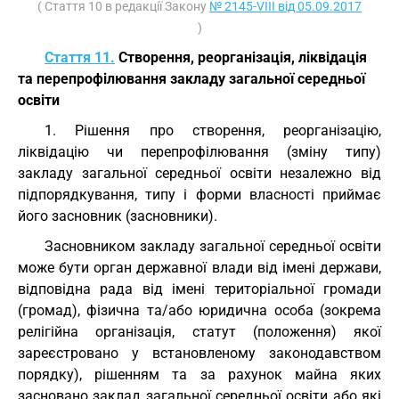
( Стаття 10 в редакції Закону
№ 2145-VIII від 05.09.2017
)
Стаття 11.
Створення, реорганізація, ліквідація
та перепрофілювання закладу загальної середньої
освіти
1. Рішення про створення, реорганізацію,
ліквідацію чи перепрофілювання (зміну типу)
закладу загальної середньої освіти незалежно від
підпорядкування, типу і форми власності приймає
його засновник (засновники).
Засновником закладу загальної середньої освіти
може бути орган державної влади від імені держави,
відповідна рада від імені територіальної громади
(громад), фізична та/або юридична особа (зокрема
релігійна організація, статут (положення) якої
зареєстровано у встановленому законодавством
порядку), рішенням та за рахунок майна яких
засновано заклад загальної середньої освіти або які