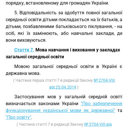
порядку, встановленому для громадян України.
5. Відповідальність за здобуття повної загальної
середньої освіти дітьми покладається на їх батьків, а
дітьми, позбавленими батьківського піклування, - на
осіб, які їх замінюють, або навчальні заклади, де
вони виховуються.
Стаття 7.
Мова навчання і виховання у закладах
загальної середньої освіти
Мовою загальної середньої освіти в Україні є
державна мова.
( Частина перша статті 7 в редакції Закону
№ 2704-VIII
від 25.04.2019
)
Застосування мов у загальній середній освіті
визначається законами України
"Про забезпечення
функціонування української мови як державної"
та
"Про освіту"
.
( Частина статті 7 в редакції Закону
№ 2704-VIII від