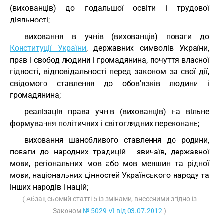
(вихованців) до подальшої освіти і трудової
діяльності;
виховання в учнів (вихованців) поваги до
Конституції України
, державних символів України,
прав і свобод людини і громадянина, почуття власної
гідності, відповідальності перед законом за свої дії,
свідомого ставлення до обов'язків людини і
громадянина;
реалізація права учнів (вихованців) на вільне
формування політичних і світоглядних переконань;
виховання шанобливого ставлення до родини,
поваги до народних традицій і звичаїв, державної
мови, регіональних мов або мов меншин та рідної
мови, національних цінностей Українського народу та
інших народів і націй;
( Абзац сьомий статті 5 із змінами, внесеними згідно із
Законом
№ 5029-VI від 03.07.2012
)