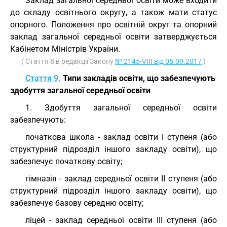
Заклад загальної середньої освіти може входити
до складу освітнього округу, а також мати статус
опорного. Положення про освітній округ та опорний
заклад загальної середньої освіти затверджується
Кабінетом Міністрів України.
( Стаття 8 в редакції Закону
№ 2145-VIII від 05.09.2017
)
Стаття 9.
Типи закладів освіти, що забезпечують
здобуття загальної середньої освіти
1. Здобуття загальної середньої освіти
забезпечують:
початкова школа - заклад освіти I ступеня (або
структурний підрозділ іншого закладу освіти), що
забезпечує початкову освіту;
гімназія - заклад середньої освіти II ступеня (або
структурний підрозділ іншого закладу освіти), що
забезпечує базову середню освіту;
ліцей - заклад середньої освіти III ступеня (або