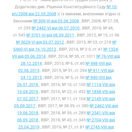
Додатково див. Рішення Конституційного Суду
№ 10-
рп/2008 від 22.05.2008
)( Із змінами, внесеними згідно із
Законами
№ 309-VI від 03.06.2008
, ВВР, 2008, № 27-28,
ст.253
№ 2442-VI від 06.07.2010
, ВВР, 2010, № 46,
ст.545
№ 3701-VI від 06.09.2011
, ВВР, 2012, № 15, ст.96
№ 5029-VI від 03.07.2012
, ВВР, 2013, № 23, ст.218
№
5460-VI від 16.10.2012
, ВВР, 2014, № 2-3, ст.41
№ 1324-
VII від 05.06.2014
, ВВР, 2014, № 30, ст.1011
№ 76-VIII від
28.12.2014
, ВВР, 2015, № 6, ст.40
№ 498-VIII від
02.06.2015
, ВВР, 2015, № 31, ст.294
№ 911-VIII від
24.12.2015
, ВВР, 2016, № 5, ст.50
№ 940-VIII від
26.01.2016
, ВВР, 2016, № 10, ст.100
№ 1114-VIII від
19.04.2016
, ВВР, 2016, № 22, ст.452
№ 1838-VIII від
07.02.2017
, ВВР, 2017, № 11, ст.104
№ 2145-VIII від
05.09.2017
, ВВР, 2017, № 38-39, ст.380
№ 2462-VIII від
19.06.2018
, ВВР, 2018, № 39, ст.285
№ 2541-VIII від
06.09.2018
, ВВР, 2018, № 43, ст.345
№ 2704-VIII від
25.04.2019
, ВВР, 2019, № 21, ст.81
№ 2745-VIII від