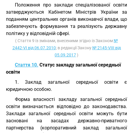
Положення про заклади спеціалізованої освіти
затверджуються Кабінетом Міністрів України за
поданням центральних органів виконавчої влади, що
забезпечують формування та реалізують державну
політику у відповідній сфері.
( Стаття 9 із змінами, внесеними згідно із Законом
№
2442-VI від 06.07.2010
; в редакції Закону
№ 2145-VIII від
05.09.2017
)
Стаття 10.
Статус закладу загальної середньої
освіти
1. Заклад загальної середньої освіти є
юридичною особою.
Форма власності закладу загальної середньої
освіти визначається відповідно до законодавства.
Заклади загальної середньої освіти можуть бути
засновані на засадах державно-приватного
партнерства (корпоративний заклад загальної