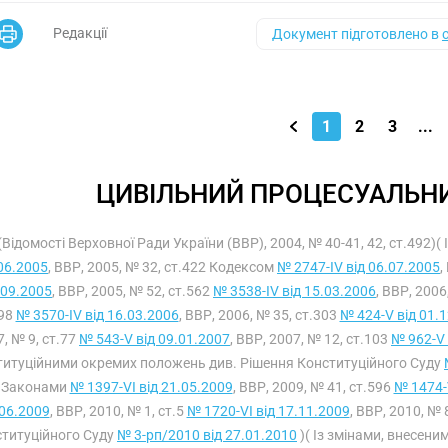
Редакції
Документ підготовлено в
1
2
3
...
ЦИВІЛЬНИЙ ПРОЦЕСУАЛЬНИ
(Відомості Верховної Ради України (ВВР), 2004, № 40-41, 42, ст.492)(
06.2005
, ВВР, 2005, № 32, ст.422 Кодексом
№ 2747-IV від 06.07.2005
,
.09.2005
, ВВР, 2005, № 52, ст.562
№ 3538-IV від 15.03.2006
, ВВР, 2006
298
№ 3570-IV від 16.03.2006
, ВВР, 2006, № 35, ст.303
№ 424-V від 01.
, № 9, ст.77
№ 543-V від 09.01.2007
, ВВР, 2007, № 12, ст.103
№ 962-V 
титуційними окремих положень див. Рішення Конституційного Суду
з Законами
№ 1397-VI від 21.05.2009
, ВВР, 2009, № 41, ст.596
№ 1474-V
06.2009
, ВВР, 2010, № 1, ст.5
№ 1720-VI від 17.11.2009
, ВВР, 2010, № 
титуційного Суду
№ 3-рп/2010 від 27.01.2010
)( Із змінами, внесени