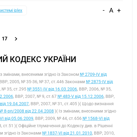
-
A
+
системі iplex
17
Й КОДЕКС УКРАЇНИ
 Із змінами, внесеними згідно із Законом
№ 2709-IV від
 ВВР, 2005, № 35-36, № 37, ст.446 Законами
№ 2875-IV від
, № 35, ст.295
№ 3551-IV від 16.03.2006
, ВВР, 2006, № 35,
12.2006
, ВВР, 2007, № 9, ст.67
№ 483-V від 15.12.2006
, ВВР,
від 19.04.2007
, ВВР, 2007, № 31, ст.405 )( Щодо визнання
№ 8-рп/2008 від 22.04.2008
)( Із змінами, внесеними згідно
I від 05.06.2009
, ВВР, 2009, № 44, ст.656
№ 1568-VI від
8, ст.51 )( Офіційне тлумачення до Кодексу див. в Рішенні
ми згідно із Законами
№ 1837-VI від 21.01.2010
, ВВР, 2010,