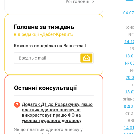
Усі головні
04.07
Головне за тиждень
Конс
від редакції «Дебет-Кредит»
№ 
14.1
Кожного понеділка на Ваш e-mail
19
18.0
№ 83
№
20.
Останні консультації
13.0
згідн
Додаток Д1 до Розрахунку, якщо
від 
платник єдиного внеску не
ст.
використовує працю ФО на
умовах трудового договору
ВВР
14.0
Якщо платник єдиного внеску у