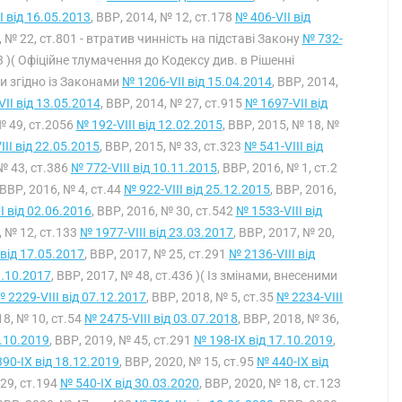
I від 16.05.2013
, ВВР, 2014, № 12, ст.178
№ 406-VII від
, № 22, ст.801 - втратив чинність на підставі Закону
№ 732-
93 )( Офіційне тлумачення до Кодексу див. в Рішенні
ми згідно із Законами
№ 1206-VII від 15.04.2014
, ВВР, 2014,
II від 13.05.2014
, ВВР, 2014, № 27, ст.915
№ 1697-VII від
№ 49, ст.2056
№ 192-VIII від 12.02.2015
, ВВР, 2015, № 18, №
III від 22.05.2015
, ВВР, 2015, № 33, ст.323
№ 541-VIII від
 № 43, ст.386
№ 772-VIII від 10.11.2015
, ВВР, 2016, № 1, ст.2
 ВВР, 2016, № 4, ст.44
№ 922-VIII від 25.12.2015
, ВВР, 2016,
I від 02.06.2016
, ВВР, 2016, № 30, ст.542
№ 1533-VIII від
, № 12, ст.133
№ 1977-VIII від 23.03.2017
, ВВР, 2017, № 20,
 від 17.05.2017
, ВВР, 2017, № 25, ст.291
№ 2136-VIII від
3.10.2017
, ВВР, 2017, № 48, ст.436 )( Із змінами, внесеними
 2229-VIII від 07.12.2017
, ВВР, 2018, № 5, ст.35
№ 2234-VIII
18, № 10, ст.54
№ 2475-VIII від 03.07.2018
, ВВР, 2018, № 36,
2.10.2019
, ВВР, 2019, № 45, ст.291
№ 198-IX від 17.10.2019
,
90-IX від 18.12.2019
, ВВР, 2020, № 15, ст.95
№ 440-IX від
 29, ст.194
№ 540-IX від 30.03.2020
, ВВР, 2020, № 18, ст.123