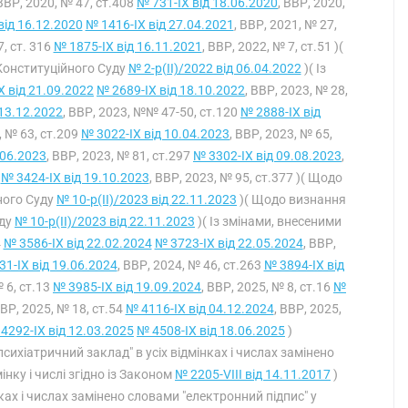
 ВВР, 2020, № 47, ст.408
№ 731-IX від 18.06.2020
, ВВР, 2020,
від 16.12.2020
№ 1416-IX від 27.04.2021
, ВВР, 2021, № 27,
7, ст. 316
№ 1875-IX від 16.11.2021
, ВВР, 2022, № 7, ст.51 )(
Конституційного Суду
№ 2-р(II)/2022 від 06.04.2022
)( Із
X від 21.09.2022
№ 2689-IX від 18.10.2022
, ВВР, 2023, № 28,
 13.12.2022
, ВВР, 2023, №№ 47-50, ст.120
№ 2888-IX від
, № 63, ст.209
№ 3022-IX від 10.04.2023
, ВВР, 2023, № 65,
.06.2023
, ВВР, 2023, № 81, ст.297
№ 3302-IX від 09.08.2023
,
1
№ 3424-IX від 19.10.2023
, ВВР, 2023, № 95, ст.377 )( Щодо
ного Суду
№ 10-р(II)/2023 від 22.11.2023
)( Щодо визнання
уду
№ 10-р(II)/2023 від 22.11.2023
)( Із змінами, внесеними
4
№ 3586-IX від 22.02.2024
№ 3723-IX від 22.05.2024
, ВВР,
1-IX від 19.06.2024
, ВВР, 2024, № 46, ст.263
№ 3894-IX від
№ 6, ст.13
№ 3985-IX від 19.09.2024
, ВВР, 2025, № 8, ст.16
№
ВВР, 2025, № 18, ст.54
№ 4116-IX від 04.12.2024
, ВВР, 2025,
4292-IX від 12.03.2025
№ 4508-IX від 18.06.2025
)
психіатричний заклад" в усіх відмінках і числах замінено
нку і числі згідно із Законом
№ 2205-VIII від 14.11.2017
)
нках і числах замінено словами "електронний підпис" у