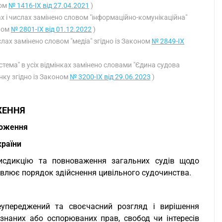
ном
№ 1416-IX від 27.04.2021
)
ках і числах замінено словом "інформаційно-комунікаційна"
оном
№ 2801-IX від 01.12.2022
)
числах замінено словом "медіа" згідно із Законом
№ 2849-IX
стема" в усіх відмінках замінено словами "Єдина судова
нку згідно із Законом
№ 3200-IX від 29.06.2023
)
ЖЕННЯ
ложення
країни
исдикцію та повноваження загальних судів щодо
овлює порядок здійснення цивільного судочинства.
еупереджений та своєчасний розгляд і вирішення
знаних або оспорюваних прав, свобод чи інтересів