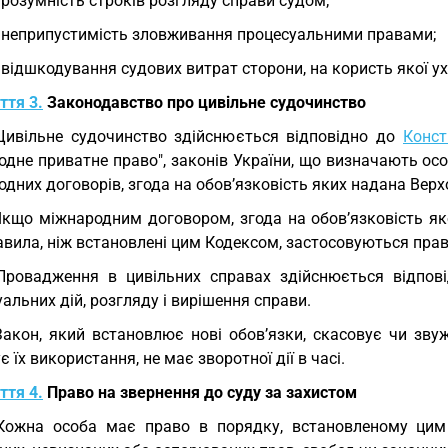
 розумність строків розгляду справи судом;
 неприпустимість зловживання процесуальними правами;
 відшкодування судових витрат сторони, на користь якої у
ття 3.
Законодавство про цивільне судочинство
Цивільне судочинство здійснюється відповідно до
Конст
дне приватне право", законів України, що визначають осо
дних договорів, згода на обов’язковість яких надана Вер
Якщо міжнародним договором, згода на обов’язковість я
авила, ніж встановлені цим Кодексом, застосовуються пра
Провадження в цивільних справах здійснюється відпов
альних дій, розгляду і вирішення справи.
Закон, який встановлює нові обов’язки, скасовує чи зву
 їх використання, не має зворотної дії в часі.
ття 4.
Право на звернення до суду за захистом
Кожна особа має право в порядку, встановленому цим 