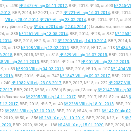
37, ст.490
№ 5477-VI від 06.11.2012
, ВВР, 2013, № 50, ст.693
№ 245-VI
.2013
, ВВР, 2014, № 20-21, ст.712
№ 721-VII від 16.01.2014
, ВВР, 2014
VII від 28.01.2014
№ 767-VII від 23.02.2014
, ВВР, 2014, № 17, ст.5
титуційного Суду
№ 4-рп/2014 від 22.04.2014
)( Із змінами, внесени
24, ст.885
№ 1261-VII від 13.05.2014
, ВВР, 2014, № 28, ст.937
№ 1263-V
0.2014
, ВВР, 2015, № 2-3, ст.12
№ 1700-VII від 14.10.2014
, ВВР, 2014, 
-20, ст.132
№ 198-VIII від 12.02.2015
, ВВР, 2015, № 17, ст.118
№ 484-V
6.2015
, ВВР, 2015, № 32, ст.315
№ 629-VIII від 16.07.2015
, ВВР, 2015,
5-VIII від 26.11.2015
, ВВР, 2016, № 2, ст.17
№ 901-VIII від 23.12.2015
,
 9, ст.89
№ 990-VIII від 04.02.2016
, ВВР, 2016, № 10, ст.107
№ 1404-VII
09.2016
, ВВР, 2016, № 44, ст.747
№ 1847-VIII від 09.02.2017
, ВВР, 2017
ст.240
№ 1982-VIII від 23.03.2017
, ВВР, 2017, № 18, ст.222
№ 2037-VIII
7.2017
, ВВР, 2017, № 35, ст.376 )( В редакції Закону
№ 2147-VIII від 0
о із Законами
№ 2205-VIII від 14.11.2017
, ВВР, 2017, № 51-52, ст.448
№
07.12.2017
, ВВР, 2018, № 6-7, ст.40
№ 2268-VIII від 18.01.2018
, ВВР, 20
272
№ 2581-VIII від 02.10.2018
, ВВР, 2018, № 46, ст.371
№ 142-IX від 0
, 2019, № 50, ст.356
№ 263-IX від 31.10.2019
, ВВР, 2020, № 2, ст.5
№ 3
1.2020
, ВВР, 2020, № 28, ст.188
№ 460-IX від 15.01.2020
, ВВР, 2020, №