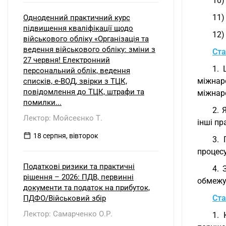
10)
11)
Одноденний практичний курс
підвищення кваліфікації щодо
12)
військового обліку «Організація та
ведення військового обліку: зміни з
Ста
27 червня! Електронний
1. 
персональний облік, ведення
міжнаро
списків, е-ВОД, звірки з ТЦК,
повідомлення до ТЦК, штрафи та
міжнаро
помилки...
2. 
Лектор: Мойсеєнко Т.
інші пр
18 серпня, вівторок
3. 
процесу
Податкові ризики та практичні
4. 
рішення – 2026: ПДВ, первинні
обмежує
документи та податок на прибуток,
Ста
ПДФО/Військовий збір
Лектор: Самарченко О.Р.
1. 