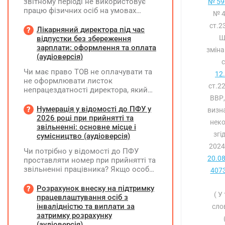
звітному періоді не використовує
№ 590
працю фізичних осіб на умовах
№ 4
трудового договору (контракту) або
ст.2
на інших умовах, передбачених
Лікарняний директора під час
законодавством, Додаток Д1/
Щ
відпустки без збереження
Додаток ФІЗ-Д1 за відповідний
зарплати: оформлення та оплата
зміна
період не подається
(аудіоверсія)
Чи має право ТОВ не оплачувати та
12
не оформлювати листок
ст.2
непрацездатності директора, який
ВВР,
перебуває у відпустці без
збереження заробітної плати під час
Нумерація у відомості до ПФУ у
визн
призупинення діяльності
2026 році при прийнятті та
неко
підприємства?
звільненні: основне місце і
згі
сумісництво (аудіоверсія)
2024
Чи потрібно у відомості до ПФУ
20.0
проставляти номер при прийнятті та
звільненні працівника? Якщо особа
4073
одночасно працювала за основним
місцем роботи та за сумісництвом,
Розрахунок внеску на підтримку
( У
чи рахується це як два роботодавці?
працевлаштування осіб з
інвалідністю та виплати за
сло
затримку розрахунку
(аудіоверсія)