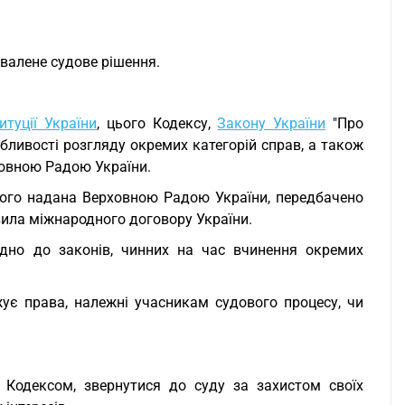
хвалене судове рішення.
итуції України
, цього Кодексу,
Закону України
"Про
бливості розгляду окремих категорій справ, а також
ховною Радою України.
кого надана Верховною Радою України, передбачено
вила міжнародного договору України.
ідно до законів, чинних на час вчинення окремих
жує права, належні учасникам судового процесу, чи
Кодексом, звернутися до суду за захистом своїх