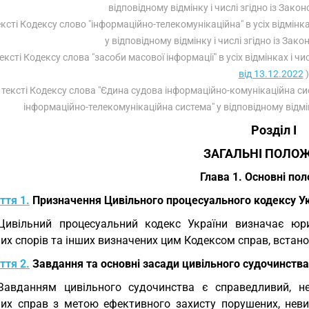
відповідному відмінку і числі згідно із Зако
тексті Кодексу слово "інформаційно-телекомунікаційна" в усіх відмін
у відповідному відмінку і числі згідно із Зак
тексті Кодексу слова "засоби масової інформації" в усіх відмінках і 
від 13.12.2022
)
У тексті Кодексу слова "Єдина судова інформаційно-комунікаційна си
інформаційно-телекомунікаційна система" у відповідному відмі
Розділ I
ЗАГАЛЬНІ ПОЛО
Глава 1. Основні по
ття 1.
Призначення Цивільного процесуального кодексу У
Цивільний процесуальний кодекс України визначає юр
их спорів та інших визначених цим Кодексом справ, встан
ття 2.
Завдання та основні засади цивільного судочинства
Завданням цивільного судочинства є справедливий, н
них справ з метою ефективного захисту порушених, неви