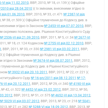
-VI від 11.02.2010
, ВВР, 2010, № 18, ст.139 )( Офіційне
/2010 від 28.04.2010
)( Із змінами, внесеними згідно із
I від 01.06.2010
, ВВР, 2010, № 33, ст.471
№ 2387-VI від
0, № 38, ст.509 )( Офіційне тлумачення до Кодексу див. в
 внесеними згідно із Законом
№ 2453-VI від 07.07.2010
, ВВР,
ими окремих положень див. Рішення Конституційного Суду
№ 2536-VI від 21.09.2010
, ВВР, 2011, № 5, ст.34
№ 2677-VI
 2011, № 18, ст.124 Кодексом
№ 2755-VI від 02.12.2010
, ВВР,
1
, ВВР, 2011, № 33, ст.330
№ 2981-VI від 03.02.2011
, ВВР,
43 )( Офіційне тлумачення до Кодексу див. в Рішенні
ми згідно із Законами
№ 3674-VI від 08.07.2011
, ВВР, 2012,
йне тлумачення до Кодексу див. в Рішенні Конституційного
коном
№ 3932-VI від 20.10.2011
, ВВР, 2012, № 22, ст.221 )(
нституційного Суду
№ 16-рп/2011 від 08.12.2011
№ 17-
6-VI від 20.12.2011
, ВВР, 2012, № 29, ст.340
№ 4190-VI від
, № 42, ст.522
№ 4452-VI від 23.02.2012
, ВВР, 2012, № 50,
.03.2012
, ВВР, 2012, № 51, ст.575
№ 4652-VI від 13.04.2012
,
№ 5029-VI від 03.07.2012
, ВВР, 2013, № 23, ст.218
№ 5041-
 2013, № 27, ст.282
№ 5288-VI від 18.09.2012
, ВВР, 2013, №