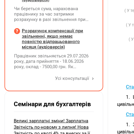
Чи береться сума, нарахована
( У 
працівнику за час затримки
розрахунку в разі звільнення при
обчсиленні середньомісячної
( У 
заробітної плати (винагороди), для
Розрахунок компенсації при
розрахунку внеску на підтримку
звільненні, якщо немає
( 
працевлаштування осіб з
повністю відпрацьованого
інвалідністю?
місяця (аудіоверсія)
Працівник звільняється 29.07.2026
року, дата прийняття - 18.06.2026
року, оклад - 7500,00 грн. Як
розрахувати компенсацію трьох
невикористаних днів відпустки при
Усі консультації
звільненні?
Ста
1. 
Семінари для бухгалтерів
цивільн
Ста
Великі зарплатні зміни! Зарплатна
1. 
Звітність по-новому з липня! Нова
цивіль
Звітність по квоті 4% та внеску за її