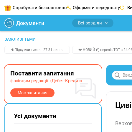
Спробувати безкоштовно
Оформити передплату
Ви
Документи
Всі розділи
ВАЖЛИВІ ТЕМИ
🔉Підсумки тижня. 27-31 липня
💔 НОВИЙ (!) перелік ТОТ з 24.06
Поставити запитання
фахівцям редакції «Дебет-Кредит»
Моє запитання
Циві
Усі документи
Верхов