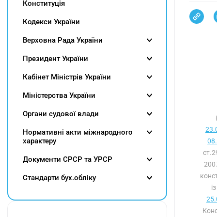
Конституція
Кодекси України
Верховна Рада України
Президент України
Кабінет Міністрів України
Міністерства України
Органи судової влади
23.
Нормативні акти міжнародного
характеру
08
ст.
Документи СРСР та УРСР
2007
конс
Cтандарти бух.обліку
і
25.
Конс