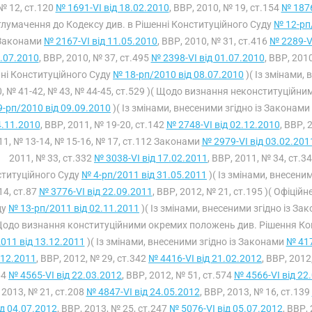
№ 12, ст.120
№ 1691-VI від 18.02.2010
, ВВР, 2010, № 19, ст.154
№ 1876
тлумачення до Кодексу див. в Рішенні Конституційного Суду
№ 12-рп
Законами
№ 2167-VI від 11.05.2010
, ВВР, 2010, № 31, ст.416
№ 2289-V
.07.2010
, ВВР, 2010, № 37, ст.495
№ 2398-VI від 01.07.2010
, ВВР, 201
ні Конституційного Суду
№ 18-рп/2010 від 08.07.2010
)( Із змінами,
, № 41-42, № 43, № 44-45, ст.529 )( Щодо визнання неконституційн
-рп/2010 від 09.09.2010
)( Із змінами, внесеними згідно із Законами
4.11.2010
, ВВР, 2011, № 19-20, ст.142
№ 2748-VI від 02.12.2010
, ВВР,
11, № 13-14, № 15-16, № 17, ст.112 Законами
№ 2979-VI від 03.02.201
2011, № 33, ст.332
№ 3038-VI від 17.02.2011
, ВВР, 2011, № 34, ст.3
титуційного Суду
№ 4-рп/2011 від 31.05.2011
)( Із змінами, внесени
14, ст.87
№ 3776-VI від 22.09.2011
, ВВР, 2012, № 21, ст.195 )( Офіці
ду
№ 13-рп/2011 від 02.11.2011
)( Із змінами, внесеними згідно із За
одо визнання конституційними окремих положень див. Рішення Ко
011 від 13.12.2011
)( Із змінами, внесеними згідно із Законами
№ 417
.12.2011
, ВВР, 2012, № 29, ст.342
№ 4416-VI від 21.02.2012
, ВВР, 2012
64
№ 4565-VI від 22.03.2012
, ВВР, 2012, № 51, ст.574
№ 4566-VI від 22
 2013, № 21, ст.208
№ 4847-VI від 24.05.2012
, ВВР, 2013, № 16, ст.139
ід 04.07.2012
, ВВР, 2013, № 25, ст.247
№ 5076-VI від 05.07.2012
, ВВР,