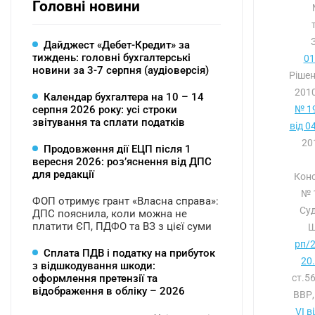
Головні новини
Дайджест «Дебет-Кредит» за
тиждень: головні бухгалтерські
01
новини за 3-7 серпня (аудіоверсія)
Рішен
2010
Календар бухгалтера на 10 – 14
серпня 2026 року: усі строки
№ 19
звітування та сплати податків
від 0
20
Продовження дії ЕЦП після 1
вересня 2026: розʼяснення від ДПС
для редакції
Конс
№ 
ФОП отримує грант «Власна справа»:
Су
ДПС пояснила, коли можна не
платити ЄП, ПДФО та ВЗ з цієї суми
Щ
рп/2
Сплата ПДВ і податку на прибуток
20
з відшкодування шкоди:
оформлення претензії та
ст.5
відображення в обліку – 2026
ВВР,
VI в