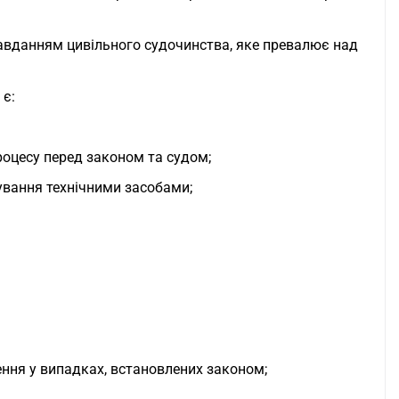
.
завданням цивільного судочинства, яке превалює над
 є:
 процесу перед законом та судом;
сування технічними засобами;
ення у випадках, встановлених законом;