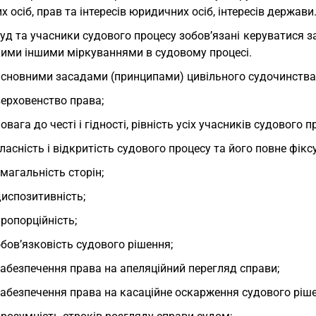
х осіб, прав та інтересів юридичних осіб, інтересів держави
Суд та учасники судового процесу зобов’язані керуватися 
кими іншими міркуваннями в судовому процесі.
Основними засадами (принципами) цивільного судочинства
верховенство права;
повага до честі і гідності, рівність усіх учасників судового
гласність і відкритість судового процесу та його повне фік
змагальність сторін;
диспозитивність;
пропорційність;
обов’язковість судового рішення;
забезпечення права на апеляційний перегляд справи;
забезпечення права на касаційне оскарження судового ріш