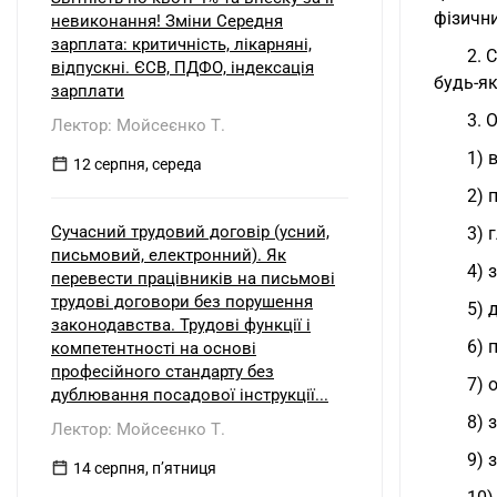
фізични
невиконання! Зміни Середня
зарплата: критичність, лікарняні,
2. 
відпускні. ЄСВ, ПДФО, індексація
будь-я
зарплати
3. 
Лектор: Мойсеєнко Т.
1) 
12 серпня, середа
2) 
Сучасний трудовий договір (усний,
3) 
письмовий, електронний). Як
4) 
перевести працівників на письмові
трудові договори без порушення
5) 
законодавства. Трудові функції і
6) 
компетентності на основі
професійного стандарту без
7) 
дублювання посадової інструкції...
8) 
Лектор: Мойсеєнко Т.
9) 
14 серпня, пʼятниця