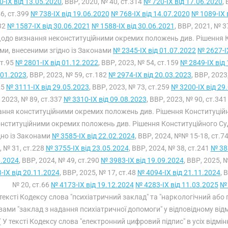
-IX від 13.05.2020
, ВВР, 2020, № 40, ст.314
№ 720-IX від 17.06.2020
,
6, ст.399
№ 738-IX від 19.06.2020
№ 768-IX від 14.07.2020
№ 1089-IX 
32
№ 1587-IX від 30.06.2021
№ 1588-IX від 30.06.2021
, ВВР, 2021, № 3
одо визнання неконституційними окремих положень див. Рішення 
ми, внесеними згідно із Законами
№ 2345-IX від 01.07.2022
№ 2627-I
ст.95
№ 2801-IX від 01.12.2022
, ВВР, 2023, № 54, ст.159
№ 2849-IX від
.01.2023
, ВВР, 2023, № 59, ст.182
№ 2974-IX від 20.03.2023
, ВВР, 2023
25
№ 3111-IX від 29.05.2023
, ВВР, 2023, № 73, ст.259
№ 3200-IX від 29
 2023, № 89, ст.337
№ 3310-IX від 09.08.2023
, ВВР, 2023, № 90, ст.34
ання конституційними окремих положень див. Рішення Конституцій
нституційними окремих положень див. Рішення Конституційного С
дно із Законами
№ 3585-IX від 22.02.2024
, ВВР, 2024, №№ 15-18, ст.7
, № 31, ст.228
№ 3755-IX від 23.05.2024
, ВВР, 2024, № 38, ст.241
№ 383
8.2024
, ВВР, 2024, № 49, ст.290
№ 3983-IX від 19.09.2024
, ВВР, 2025, 
-IX від 20.11.2024
, ВВР, 2025, № 17, ст.48
№ 4094-IX від 21.11.2024
, 
№ 20, ст.66
№ 4173-IX від 19.12.2024
№ 4283-IX від 11.03.2025
№ 
 тексті Кодексу слова "психіатричний заклад" та "наркологічний або 
вами "заклад з надання психіатричної допомоги" у відповідному відмі
( У тексті Кодексу слова "електронний цифровий підпис" в усіх відмі