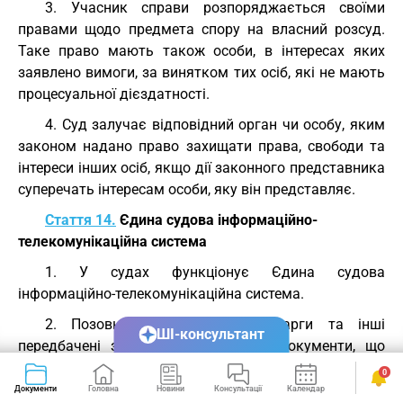
3. Учасник справи розпоряджається своїми
правами щодо предмета спору на власний розсуд.
Таке право мають також особи, в інтересах яких
заявлено вимоги, за винятком тих осіб, які не мають
процесуальної дієздатності.
4. Суд залучає відповідний орган чи особу, яким
законом надано право захищати права, свободи та
інтереси інших осіб, якщо дії законного представника
суперечать інтересам особи, яку він представляє.
Стаття 14.
Єдина судова інформаційно-
телекомунікаційна система
1. У судах функціонує Єдина судова
інформаційно-телекомунікаційна система.
2. Позовні та інші заяви, скарги та інші
ШІ-консультант
передбачені законом процесуальні документи, що
подаються до суду і можуть бути предметом
0
судового розгляду, в порядку їх надходження
Документи
Головна
Новини
Консультації
Календар
Сервіси