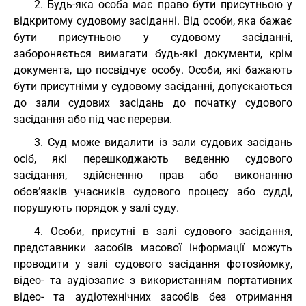
2. Будь-яка особа має право бути присутньою у
відкритому судовому засіданні. Від особи, яка бажає
бути присутньою у судовому засіданні,
забороняється вимагати будь-які документи, крім
документа, що посвідчує особу. Особи, які бажають
бути присутніми у судовому засіданні, допускаються
до зали судових засідань до початку судового
засідання або під час перерви.
3. Суд може видалити із зали судових засідань
осіб, які перешкоджають веденню судового
засідання, здійсненню прав або виконанню
обов’язків учасників судового процесу або судді,
порушують порядок у залі суду.
4. Особи, присутні в залі судового засідання,
представники засобів масової інформації можуть
проводити у залі судового засідання фотозйомку,
відео- та аудіозапис з використанням портативних
відео- та аудіотехнічних засобів без отримання