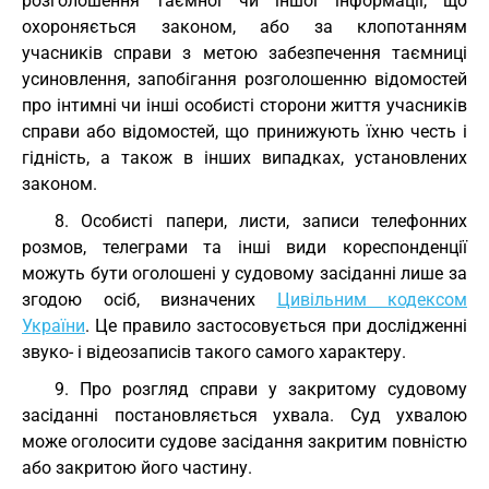
розголошення таємної чи іншої інформації, що
охороняється законом, або за клопотанням
учасників справи з метою забезпечення таємниці
усиновлення, запобігання розголошенню відомостей
про інтимні чи інші особисті сторони життя учасників
справи або відомостей, що принижують їхню честь і
гідність, а також в інших випадках, установлених
законом.
8. Особисті папери, листи, записи телефонних
розмов, телеграми та інші види кореспонденції
можуть бути оголошені у судовому засіданні лише за
згодою осіб, визначених
Цивільним кодексом
України
. Це правило застосовується при дослідженні
звуко- і відеозаписів такого самого характеру.
9. Про розгляд справи у закритому судовому
засіданні постановляється ухвала. Суд ухвалою
може оголосити судове засідання закритим повністю
або закритою його частину.