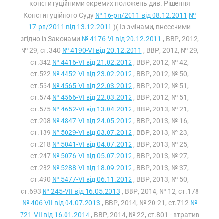
конституційними окремих положень див. Рішення
Конституційного Суду
№ 16-рп/2011 від 08.12.2011
№
17-рп/2011 від 13.12.2011
)( Із змінами, внесеними
згідно із Законами
№ 4176-VI від 20.12.2011
, ВВР, 2012,
№ 29, ст.340
№ 4190-VI від 20.12.2011
, ВВР, 2012, № 29,
ст.342
№ 4416-VI від 21.02.2012
, ВВР, 2012, № 42,
ст.522
№ 4452-VI від 23.02.2012
, ВВР, 2012, № 50,
ст.564
№ 4565-VI від 22.03.2012
, ВВР, 2012, № 51,
ст.574
№ 4566-VI від 22.03.2012
, ВВР, 2012, № 51,
ст.575
№ 4652-VI від 13.04.2012
, ВВР, 2013, № 21,
ст.208
№ 4847-VI від 24.05.2012
, ВВР, 2013, № 16,
ст.139
№ 5029-VI від 03.07.2012
, ВВР, 2013, № 23,
ст.218
№ 5041-VI від 04.07.2012
, ВВР, 2013, № 25,
ст.247
№ 5076-VI від 05.07.2012
, ВВР, 2013, № 27,
ст.282
№ 5288-VI від 18.09.2012
, ВВР, 2013, № 37,
ст.490
№ 5477-VI від 06.11.2012
, ВВР, 2013, № 50,
ст.693
№ 245-VII від 16.05.2013
, ВВР, 2014, № 12, ст.178
№ 406-VII від 04.07.2013
, ВВР, 2014, № 20-21, ст.712
№
721-VII від 16.01.2014
, ВВР, 2014, № 22, ст.801 - втратив