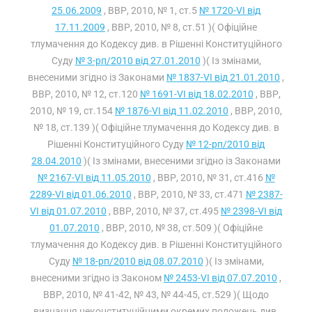
25.06.2009
, ВВР, 2010, № 1, ст.5
№ 1720-VI від
17.11.2009
, ВВР, 2010, № 8, ст.51 )( Офіційне
тлумачення до Кодексу див. в Рішенні Конституційного
Суду
№ 3-рп/2010 від 27.01.2010
)( Із змінами,
внесеними згідно із Законами
№ 1837-VI від 21.01.2010
,
ВВР, 2010, № 12, ст.120
№ 1691-VI від 18.02.2010
, ВВР,
2010, № 19, ст.154
№ 1876-VI від 11.02.2010
, ВВР, 2010,
№ 18, ст.139 )( Офіційне тлумачення до Кодексу див. в
Рішенні Конституційного Суду
№ 12-рп/2010 від
28.04.2010
)( Із змінами, внесеними згідно із Законами
№ 2167-VI від 11.05.2010
, ВВР, 2010, № 31, ст.416
№
2289-VI від 01.06.2010
, ВВР, 2010, № 33, ст.471
№ 2387-
VI від 01.07.2010
, ВВР, 2010, № 37, ст.495
№ 2398-VI від
01.07.2010
, ВВР, 2010, № 38, ст.509 )( Офіційне
тлумачення до Кодексу див. в Рішенні Конституційного
Суду
№ 18-рп/2010 від 08.07.2010
)( Із змінами,
внесеними згідно із Законом
№ 2453-VI від 07.07.2010
,
ВВР, 2010, № 41-42, № 43, № 44-45, ст.529 )( Щодо
визнання неконституційними окремих положень див.