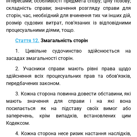
інтересами; особливості предмета спору; ціну позову;
складність справи; значення розгляду справи для
сторін, час, необхідний для вчинення тих чи інших дій,
розмір судових витрат, пов’язаних із відповідними
процесуальними діями, тощо.
Стаття 12.
Змагальність сторін
1. Цивільне судочинство здійснюється на
засадах змагальності сторін.
2. Учасники справи мають рівні права щодо
здійснення всіх процесуальних прав та обов’язків,
передбачених законом.
3. Кожна сторона повинна довести обставини, які
мають значення для справи і на які вона
посилається як на підставу своїх вимог або
заперечень, крім випадків, встановлених цим
Кодексом.
4. Кожна сторона несе ризик настання наслідків,