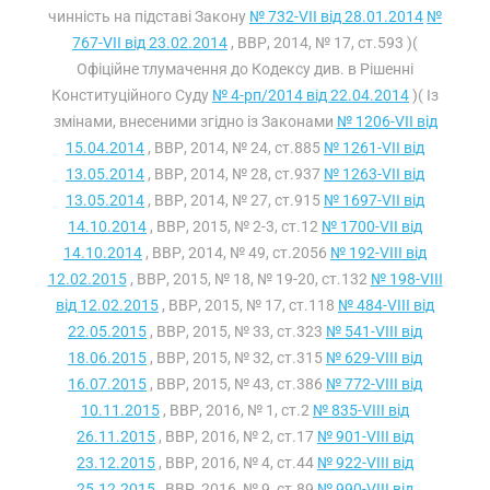
чинність на підставі Закону
№ 732-VII від 28.01.2014
№
767-VII від 23.02.2014
, ВВР, 2014, № 17, ст.593 )(
Офіційне тлумачення до Кодексу див. в Рішенні
Конституційного Суду
№ 4-рп/2014 від 22.04.2014
)( Із
змінами, внесеними згідно із Законами
№ 1206-VII від
15.04.2014
, ВВР, 2014, № 24, ст.885
№ 1261-VII від
13.05.2014
, ВВР, 2014, № 28, ст.937
№ 1263-VII від
13.05.2014
, ВВР, 2014, № 27, ст.915
№ 1697-VII від
14.10.2014
, ВВР, 2015, № 2-3, ст.12
№ 1700-VII від
14.10.2014
, ВВР, 2014, № 49, ст.2056
№ 192-VIII від
12.02.2015
, ВВР, 2015, № 18, № 19-20, ст.132
№ 198-VIII
від 12.02.2015
, ВВР, 2015, № 17, ст.118
№ 484-VIII від
22.05.2015
, ВВР, 2015, № 33, ст.323
№ 541-VIII від
18.06.2015
, ВВР, 2015, № 32, ст.315
№ 629-VIII від
16.07.2015
, ВВР, 2015, № 43, ст.386
№ 772-VIII від
10.11.2015
, ВВР, 2016, № 1, ст.2
№ 835-VIII від
26.11.2015
, ВВР, 2016, № 2, ст.17
№ 901-VIII від
23.12.2015
, ВВР, 2016, № 4, ст.44
№ 922-VIII від
25.12.2015
, ВВР, 2016, № 9, ст.89
№ 990-VIII від