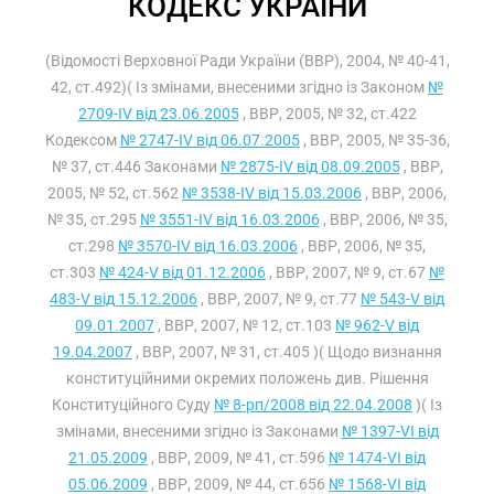
КОДЕКС УКРАЇНИ
(Відомості Верховної Ради України (ВВР), 2004, № 40-41,
42, ст.492)( Із змінами, внесеними згідно із Законом
№
2709-IV від 23.06.2005
, ВВР, 2005, № 32, ст.422
Кодексом
№ 2747-IV від 06.07.2005
, ВВР, 2005, № 35-36,
№ 37, ст.446 Законами
№ 2875-IV від 08.09.2005
, ВВР,
2005, № 52, ст.562
№ 3538-IV від 15.03.2006
, ВВР, 2006,
№ 35, ст.295
№ 3551-IV від 16.03.2006
, ВВР, 2006, № 35,
ст.298
№ 3570-IV від 16.03.2006
, ВВР, 2006, № 35,
ст.303
№ 424-V від 01.12.2006
, ВВР, 2007, № 9, ст.67
№
483-V від 15.12.2006
, ВВР, 2007, № 9, ст.77
№ 543-V від
09.01.2007
, ВВР, 2007, № 12, ст.103
№ 962-V від
19.04.2007
, ВВР, 2007, № 31, ст.405 )( Щодо визнання
конституційними окремих положень див. Рішення
Конституційного Суду
№ 8-рп/2008 від 22.04.2008
)( Із
змінами, внесеними згідно із Законами
№ 1397-VI від
21.05.2009
, ВВР, 2009, № 41, ст.596
№ 1474-VI від
05.06.2009
, ВВР, 2009, № 44, ст.656
№ 1568-VI від