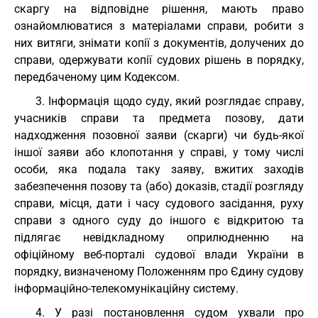
скаргу на відповідне рішення, мають право
ознайомлюватися з матеріалами справи, робити з
них витяги, знімати копії з документів, долучених до
справи, одержувати копії судових рішень в порядку,
передбаченому цим Кодексом.
3. Інформація щодо суду, який розглядає справу,
учасників справи та предмета позову, дати
надходження позовної заяви (скарги) чи будь-якої
іншої заяви або клопотання у справі, у тому числі
особи, яка подала таку заяву, вжитих заходів
забезпечення позову та (або) доказів, стадії розгляду
справи, місця, дати і часу судового засідання, руху
справи з одного суду до іншого є відкритою та
підлягає невідкладному оприлюдненню на
офіційному веб-порталі судової влади України в
порядку, визначеному Положенням про Єдину судову
інформаційно-телекомунікаційну систему.
4. У разі постановлення судом ухвали про