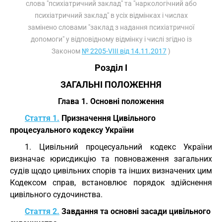
слова "психіатричний заклад" та "наркологічний або
психіатричний заклад" в усіх відмінках і числах
замінено словами "заклад з надання психіатричної
допомоги" у відповідному відмінку і числі згідно із
Законом
№ 2205-VIII від 14.11.2017
)
Розділ I
ЗАГАЛЬНІ ПОЛОЖЕННЯ
Глава 1. Основні положення
Стаття 1.
Призначення Цивільного
процесуального кодексу України
1. Цивільний процесуальний кодекс України
визначає юрисдикцію та повноваження загальних
судів щодо цивільних спорів та інших визначених цим
Кодексом справ, встановлює порядок здійснення
цивільного судочинства.
Стаття 2.
Завдання та основні засади цивільного