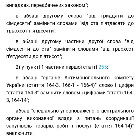
випадках, передбачених законом";
в абзаці другому слова "від тридцяти до
сімдесяти" замінити словами "від ста п'ятдесяти до
трьохсот п'ятдесяти";
в абзаці другому частини другої слова "від
сімдесяти до ста" замінити словами "від трьохсот
п'ятдесяти до п'ятисот";
2) у пункті 1 частини першої статті
255
:
в абзаці "органів Антимонопольного комітету
України (стаття 164-3, 166-1 - 166-4)" слово і цифри
"стаття 164-3" замінити словом і цифрами "статті 164-
3, 164-14";
абзац "спеціально уповноваженого центрального
органу виконавчої влади з питань координації
закупівель товарів, робіт і послуг (стаття 164-14)"
виключити.