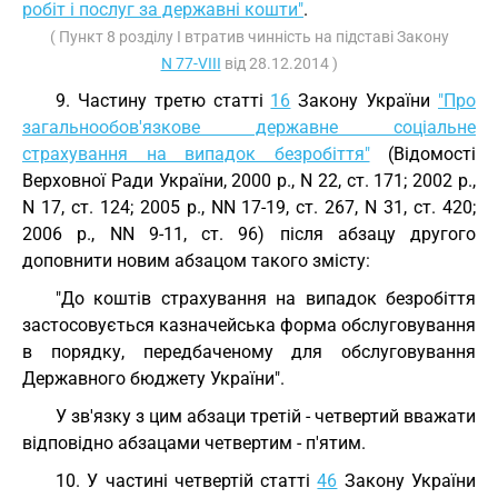
робіт і послуг за державні кошти"
.
( Пункт 8 розділу I втратив чинність на підставі Закону
N 77-VIII
від 28.12.2014 )
9. Частину третю статті
16
Закону України
"Про
загальнообов'язкове державне соціальне
страхування на випадок безробіття"
(Відомості
Верховної Ради України, 2000 р., N 22, ст. 171; 2002 р.,
N 17, ст. 124; 2005 р., NN 17-19, ст. 267, N 31, ст. 420;
2006 р., NN 9-11, ст. 96) після абзацу другого
доповнити новим абзацом такого змісту:
"До коштів страхування на випадок безробіття
застосовується казначейська форма обслуговування
в порядку, передбаченому для обслуговування
Державного бюджету України".
У зв'язку з цим абзаци третій - четвертий вважати
відповідно абзацами четвертим - п'ятим.
10. У частині четвертій статті
46
Закону України