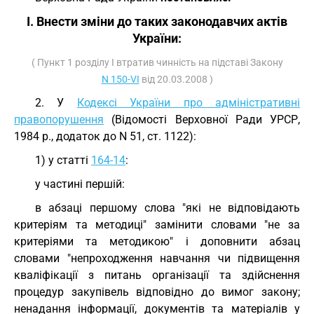
I. Внести зміни до таких законодавчих актів
України:
( Пункт 1 розділу I втратив чинність на підставі Закону
N 150-VI
від 20.03.2008 )
2. У
Кодексі України про адміністративні
правопорушення
(Відомості Верховної Ради УРСР,
1984 р., додаток до N 51, ст. 1122):
1) у статті
164-14
:
у частині першій:
в абзаці першому слова "які не відповідають
критеріям та методиці" замінити словами "не за
критеріями та методикою" і доповнити абзац
словами "непроходження навчання чи підвищення
кваліфікації з питань організації та здійснення
процедур закупівель відповідно до вимог закону;
ненадання інформації, документів та матеріалів у