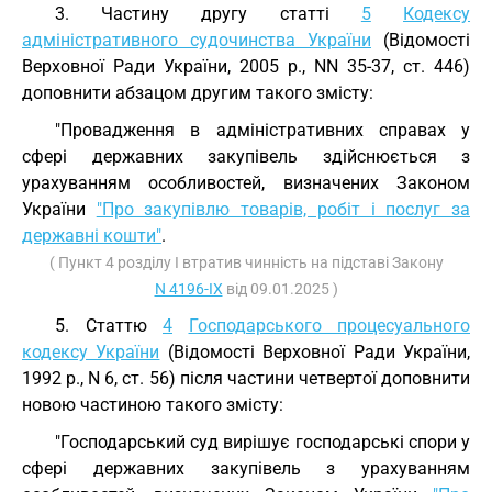
3. Частину другу статті
5
Кодексу
адміністративного судочинства України
(Відомості
Верховної Ради України, 2005 р., NN 35-37, ст. 446)
доповнити абзацом другим такого змісту:
"Провадження в адміністративних справах у
сфері державних закупівель здійснюється з
урахуванням особливостей, визначених Законом
України
"Про закупівлю товарів, робіт і послуг за
державні кошти"
.
( Пункт 4 розділу I втратив чинність на підставі Закону
N 4196-IX
від 09.01.2025 )
5. Статтю
4
Господарського процесуального
кодексу України
(Відомості Верховної Ради України,
1992 р., N 6, ст. 56) після частини четвертої доповнити
новою частиною такого змісту:
"Господарський суд вирішує господарські спори у
сфері державних закупівель з урахуванням