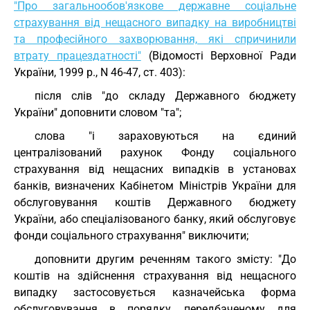
"Про загальнообов'язкове державне соціальне
страхування від нещасного випадку на виробництві
та професійного захворювання, які спричинили
втрату працездатності"
(Відомості Верховної Ради
України, 1999 р., N 46-47, ст. 403):
після слів "до складу Державного бюджету
України" доповнити словом "та";
слова "і зараховуються на єдиний
централізований рахунок Фонду соціального
страхування від нещасних випадків в установах
банків, визначених Кабінетом Міністрів України для
обслуговування коштів Державного бюджету
України, або спеціалізованого банку, який обслуговує
фонди соціального страхування" виключити;
доповнити другим реченням такого змісту: "До
коштів на здійснення страхування від нещасного
випадку застосовується казначейська форма
обслуговування в порядку, передбаченому для