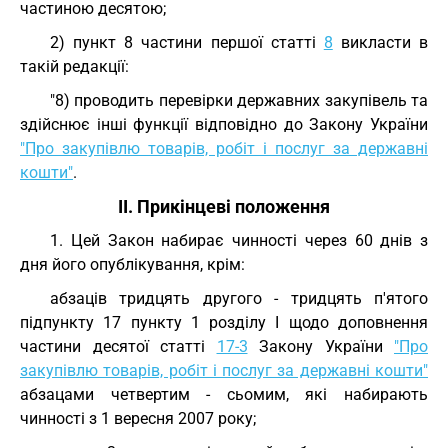
частиною десятою;
2) пункт 8 частини першої статті
8
викласти в
такій редакції:
"8) проводить перевірки державних закупівель та
здійснює інші функції відповідно до Закону України
"Про закупівлю товарів, робіт і послуг за державні
кошти"
.
II. Прикінцеві положення
1. Цей Закон набирає чинності через 60 днів з
дня його опублікування, крім:
абзаців тридцять другого - тридцять п'ятого
підпункту 17 пункту 1 розділу I щодо доповнення
частини десятої статті
17-3
Закону України
"Про
закупівлю товарів, робіт і послуг за державні кошти"
абзацами четвертим - сьомим, які набирають
чинності з 1 вересня 2007 року;