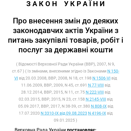
З А К О Н    У К Р А Ї Н И
Про внесення змін до деяких
законодавчих актів України з
питань закупівлі товарів, робіт і
послуг за державні кошти
( Відомості Верховної Ради України (ВВР), 2007, N 9,
ст.67 ) ( Із змінами, внесеними згідно із Законами
N 150-
VI
від 20.03.2008, ВВР, 2008, N 18, ст.198
N 1506-VI
від
11.06.2009, ВВР, 2009, N 45, ст.691
N 77-VIII
від
28.12.2014, ВВР, 2015, N 11, ст.75
N 222-VIII
від
02.03.2015, ВВР, 2015, N 23, ст.158
N 2145-VIII
від
05.09.2017, ВВР, 2017, N 38-39, ст.380
N 808-IX
від
17.07.2020
N 3310-IX від 09.08.2023
N 4196-IX
від
09.01.2025 )
Верховна Рада України
постановляє: