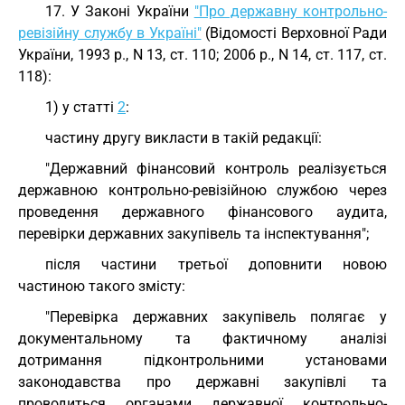
17. У Законі України
"Про державну контрольно-
ревізійну службу в Україні"
(Відомості Верховної Ради
України, 1993 р., N 13, ст. 110; 2006 р., N 14, ст. 117, ст.
118):
1) у статті
2
:
частину другу викласти в такій редакції:
"Державний фінансовий контроль реалізується
державною контрольно-ревізійною службою через
проведення державного фінансового аудита,
перевірки державних закупівель та інспектування";
після частини третьої доповнити новою
частиною такого змісту:
"Перевірка державних закупівель полягає у
документальному та фактичному аналізі
дотримання підконтрольними установами
законодавства про державні закупівлі та
проводиться органами державної контрольно-