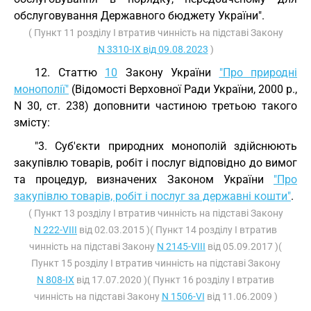
обслуговування Державного бюджету України".
( Пункт 11 розділу I втратив чинність на підставі Закону
N 3310-IX від 09.08.2023
)
12. Статтю
10
Закону України
"Про природні
монополії"
(Відомості Верховної Ради України, 2000 р.,
N 30, ст. 238) доповнити частиною третьою такого
змісту:
"3. Суб'єкти природних монополій здійснюють
закупівлю товарів, робіт і послуг відповідно до вимог
та процедур, визначених Законом України
"Про
закупівлю товарів, робіт і послуг за державні кошти"
.
( Пункт 13 розділу I втратив чинність на підставі Закону
N 222-VIII
від 02.03.2015 )( Пункт 14 розділу I втратив
чинність на підставі Закону
N 2145-VIII
від 05.09.2017 )(
Пункт 15 розділу I втратив чинність на підставі Закону
N 808-IX
від 17.07.2020 )( Пункт 16 розділу I втратив
чинність на підставі Закону
N 1506-VI
від 11.06.2009 )