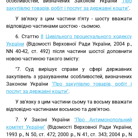
особливостей, визначених Законом України
"Про
закупівлю товарів, робіт і послуг за державні кошти"
.
У зв'язку з цим частини п'яту - шосту вважати
відповідно частинами шостою - сьомою.
6. Статтю
8
Цивільного процесуального кодексу
України
(Відомості Верховної Ради України, 2004 р.,
NN 40-42, ст. 492) після частини шостої доповнити
новою частиною такого змісту:
"7. Суд вирішує справи у сфері державних
закупівель з урахуванням особливостей, визначених
Законом України
"Про закупівлю товарів, робіт і
послуг за державні кошти"
.
У зв'язку з цим частини сьому та восьму вважати
відповідно частинами восьмою та дев'ятою.
7. У Законі України
"Про Антимонопольний
комітет України"
(Відомості Верховної Ради України,
1993 р., N 50, ст. 472; 2000 р., N 41, ст. 343; 2004 р., N