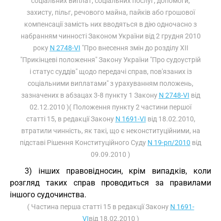
соціальних виплат, соціальних послуг, допомоги,
захисту, пільг, речового майна, пайків або грошової
компенсації замість них вводяться в дію одночасно з
набранням чинності Законом України від 2 грудня 2010
року
N 2748-VI
"Про внесення змін до розділу XII
"Прикінцеві положення" Закону України "Про судоустрій
і статус суддів" щодо передачі справ, пов'язаних із
соціальними виплатами" з урахуванням положень,
зазначених в абзацах 3-8 пункту 1 Закону
N 2748-VI
від
02.12.2010 )( Положення пункту 2 частини першої
статті 15, в редакції Закону
N 1691-VI
від 18.02.2010,
втратили чинність, як такі, що є неконституційними, на
підставі Рішення Конституційного Суду
N 19-рп/2010
від
09.09.2010 )
3) інших правовідносин, крім випадків, коли
розгляд таких справ проводиться за правилами
іншого судочинства.
( Частина перша статті 15 в редакції Закону
N 1691-
VI
від 18.02.2010 )