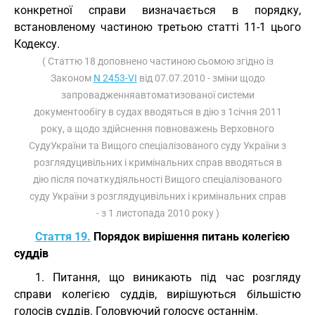
конкретної справи визначається в порядку,
встановленому частиною третьою статті 11-1 цього
Кодексу.
( Статтю 18 доповнено частиною сьомою згідно із
Законом
N 2453-VI
від 07.07.2010 - зміни щодо
запровадженняавтоматизованої системи
документообігу в судах вводяться в дію з 1січня 2011
року, а щодо здійснення повноважень Верховного
СудуУкраїни та Вищого спеціалізованого суду України з
розглядуцивільних і кримінальних справ вводяться в
дію після початкудіяльності Вищого спеціалізованого
суду України з розглядуцивільних і кримінальних справ
- з 1 листопада 2010 року )
Стаття 19.
Порядок вирішення питань колегією
суддів
1. Питання, що виникають під час розгляду
справи колегією суддів, вирішуються більшістю
голосів суддів. Головуючий голосує останнім.