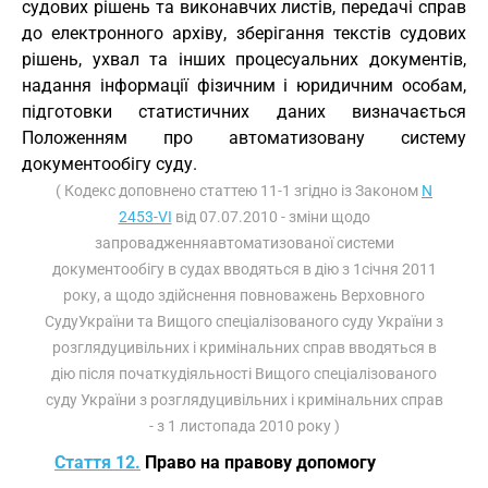
судових рішень та виконавчих листів, передачі справ
до електронного архіву, зберігання текстів судових
рішень, ухвал та інших процесуальних документів,
надання інформації фізичним і юридичним особам,
підготовки статистичних даних визначається
Положенням про автоматизовану систему
документообігу суду.
( Кодекс доповнено статтею 11-1 згідно із Законом
N
2453-VI
від 07.07.2010 - зміни щодо
запровадженняавтоматизованої системи
документообігу в судах вводяться в дію з 1січня 2011
року, а щодо здійснення повноважень Верховного
СудуУкраїни та Вищого спеціалізованого суду України з
розглядуцивільних і кримінальних справ вводяться в
дію після початкудіяльності Вищого спеціалізованого
суду України з розглядуцивільних і кримінальних справ
- з 1 листопада 2010 року )
Стаття 12.
Право на правову допомогу