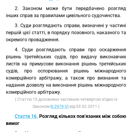
2. Законом може бути передбачено розгляд
інших справ за правилами цивільного судочинства.
3. Суди розглядають справи, визначені у частині
першій цієї статті, в порядку позовного, наказного та
окремого провадження.
4. Суди розглядають справи про оскарження
рішень третейських судів, про видачу виконавчих
листів на примусове виконання рішень третейських
судів, про оспорювання рішень міжнародного
комерційного арбітражу, а також про визнання та
надання дозволу на виконання рішень міжнародного
комерційного арбітражу.
( Статтю 15 доповнено частиною четвертою згідно із
Законом
N 2979-VI
від 03.02.2011 )
Стаття 16.
Розгляд кількох пов'язаних між собою
вимог