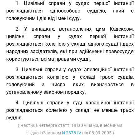
1. Цивільні справи у судах першої інстанції
розглядаються одноособово суддею, який є
головуючим і діє від імені суду.
2. У випадках, встановлених цим Кодексом,
цивільні справи у судах першої інстанції
розглядаються колегією у складі одного судді і двох
народних засідателів, які при здійсненні правосуддя
користуються всіма правами судді.
3. Цивільні справи у судах апеляційної інстанції
розглядаються колегією у складі трьох суддів,
головуючий з числа яких визначається в
установленому законом порядку.
4. Цивільні справи у суді касаційної інстанції
розглядаються колегією у складі не менше трьох
суддів.
( Частина четверта статті 18 із змінами, внесеними
згідно ізЗаконом
N 2875-IV
від 08.09.2005 )