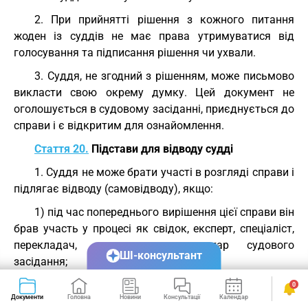
2. При прийнятті рішення з кожного питання
жоден із суддів не має права утримуватися від
голосування та підписання рішення чи ухвали.
3. Суддя, не згодний з рішенням, може письмово
викласти свою окрему думку. Цей документ не
оголошується в судовому засіданні, приєднується до
справи і є відкритим для ознайомлення.
Стаття 20.
Підстави для відводу судді
1. Суддя не може брати участі в розгляді справи і
підлягає відводу (самовідводу), якщо:
1) під час попереднього вирішення цієї справи він
брав участь у процесі як свідок, експерт, спеціаліст,
перекладач, представник, секретар судового
ШІ-консультант
засідання;
2) він прямо чи побічно заінтересований у
0
Документи
Головна
Новини
Консультації
Календар
Сервіси
результаті розгляду справи;