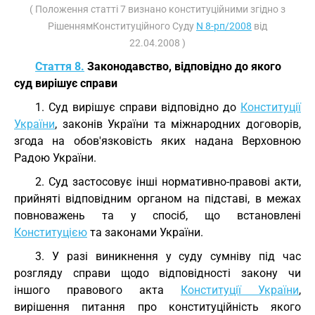
( Положення статті 7 визнано конституційними згідно з
РішеннямКонституційного Суду
N 8-рп/2008
від
22.04.2008 )
Стаття 8.
Законодавство, відповідно до якого
суд вирішує справи
1. Суд вирішує справи відповідно до
Конституції
України
, законів України та міжнародних договорів,
згода на обов'язковість яких надана Верховною
Радою України.
2. Суд застосовує інші нормативно-правові акти,
прийняті відповідним органом на підставі, в межах
повноважень та у спосіб, що встановлені
Конституцією
та законами України.
3. У разі виникнення у суду сумніву під час
розгляду справи щодо відповідності закону чи
іншого правового акта
Конституції України
,
вирішення питання про конституційність якого