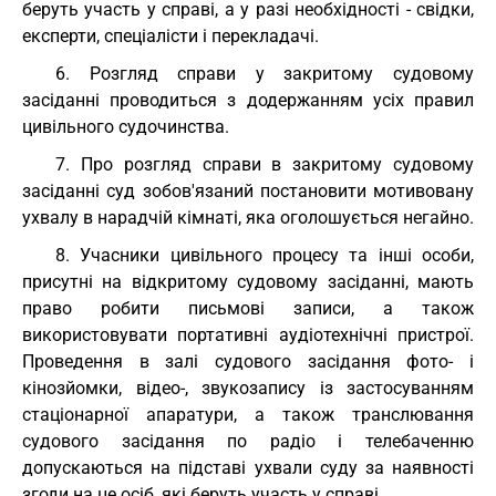
беруть участь у справі, а у разі необхідності - свідки,
експерти, спеціалісти і перекладачі.
6. Розгляд справи у закритому судовому
засіданні проводиться з додержанням усіх правил
цивільного судочинства.
7. Про розгляд справи в закритому судовому
засіданні суд зобов'язаний постановити мотивовану
ухвалу в нарадчій кімнаті, яка оголошується негайно.
8. Учасники цивільного процесу та інші особи,
присутні на відкритому судовому засіданні, мають
право робити письмові записи, а також
використовувати портативні аудіотехнічні пристрої.
Проведення в залі судового засідання фото- і
кінозйомки, відео-, звукозапису із застосуванням
стаціонарної апаратури, а також транслювання
судового засідання по радіо і телебаченню
допускаються на підставі ухвали суду за наявності
згоди на це осіб, які беруть участь у справі.