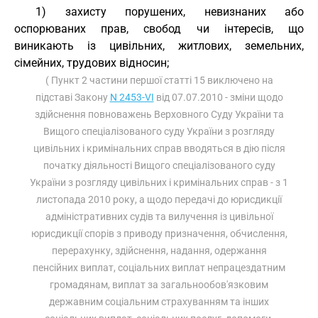
1) захисту порушених, невизнаних або
оспорюваних прав, свобод чи інтересів, що
виникають із цивільних, житлових, земельних,
сімейних, трудових відносин;
( Пункт 2 частини першої статті 15 виключено на
підставі Закону
N 2453-VI
від 07.07.2010 - зміни щодо
здійснення повноважень Верховного Суду України та
Вищого спеціалізованого суду України з розгляду
цивільних і кримінальних справ вводяться в дію після
початку діяльності Вищого спеціалізованого суду
України з розгляду цивільних і кримінальних справ - з 1
листопада 2010 року, а щодо передачі до юрисдикції
адміністративних судів та вилучення із цивільної
юрисдикції спорів з приводу призначення, обчислення,
перерахунку, здійснення, надання, одержання
пенсійних виплат, соціальних виплат непрацездатним
громадянам, виплат за загальнообов'язковим
державним соціальним страхуванням та інших