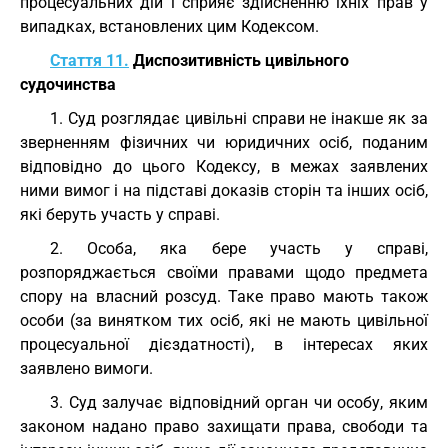
процесуальних дій і сприяє здійсненню їхніх прав у
випадках, встановлених цим Кодексом.
Стаття 11.
Диспозитивність цивільного
судочинства
1. Суд розглядає цивільні справи не інакше як за
зверненням фізичних чи юридичних осіб, поданим
відповідно до цього Кодексу, в межах заявлених
ними вимог і на підставі доказів сторін та інших осіб,
які беруть участь у справі.
2. Особа, яка бере участь у справі,
розпоряджається своїми правами щодо предмета
спору на власний розсуд. Таке право мають також
особи (за винятком тих осіб, які не мають цивільної
процесуальної дієздатності), в інтересах яких
заявлено вимоги.
3. Суд залучає відповідний орган чи особу, яким
законом надано право захищати права, свободи та