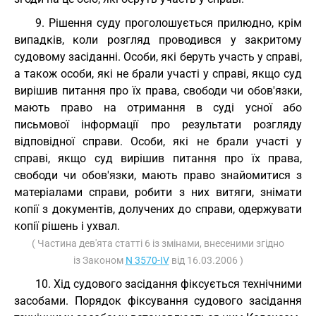
9. Рішення суду проголошується прилюдно, крім
випадків, коли розгляд проводився у закритому
судовому засіданні. Особи, які беруть участь у справі,
а також особи, які не брали участі у справі, якщо суд
вирішив питання про їх права, свободи чи обов'язки,
мають право на отримання в суді усної або
письмової інформації про результати розгляду
відповідної справи. Особи, які не брали участі у
справі, якщо суд вирішив питання про їх права,
свободи чи обов'язки, мають право знайомитися з
матеріалами справи, робити з них витяги, знімати
копії з документів, долучених до справи, одержувати
копії рішень і ухвал.
( Частина дев'ята статті 6 із змінами, внесеними згідно
із Законом
N 3570-IV
від 16.03.2006 )
10. Хід судового засідання фіксується технічними
засобами. Порядок фіксування судового засідання