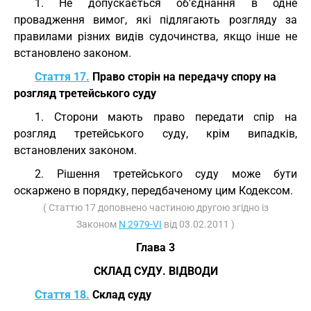
1. Не допускається об'єднання в одне
провадження вимог, які підлягають розгляду за
правилами різних видів судочинства, якщо інше не
встановлено законом.
Стаття 17.
Право сторін на передачу спору на
розгляд третейського суду
1. Сторони мають право передати спір на
розгляд третейського суду, крім випадків,
встановлених законом.
2. Рішення третейського суду може бути
оскаржено в порядку, передбаченому цим Кодексом.
( Статтю 17 доповнено частиною другою згідно із
Законом
N 2979-VI
від 03.02.2011 )
Глава 3
СКЛАД СУДУ. ВІДВОДИ
Стаття 18.
Склад суду