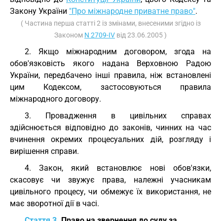
Закону України
"Про міжнародне приватне право"
.
( Частина перша статті 2 із змінами, внесеними згідно із
Законом
N 2709-IV
від 23.06.2005 )
2. Якщо міжнародним договором, згода на
обов'язковість якого надана Верховною Радою
України, передбачено інші правила, ніж встановлені
цим Кодексом, застосовуються правила
міжнародного договору.
3. Провадження в цивільних справах
здійснюється відповідно до законів, чинних на час
вчинення окремих процесуальних дій, розгляду і
вирішення справи.
4. Закон, який встановлює нові обов'язки,
скасовує чи звужує права, належні учасникам
цивільного процесу, чи обмежує їх використання, не
має зворотної дії в часі.
Стаття 3.
Право на звернення до суду за