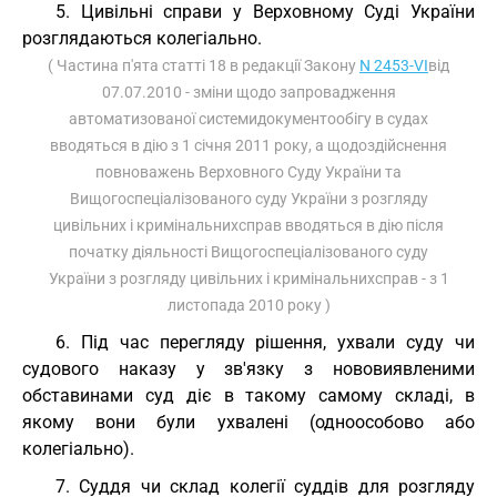
5. Цивільні справи у Верховному Суді України
розглядаються колегіально.
( Частина п'ята статті 18 в редакції Закону
N 2453-VI
від
07.07.2010 - зміни щодо запровадження
автоматизованої системидокументообігу в судах
вводяться в дію з 1 січня 2011 року, а щодоздійснення
повноважень Верховного Суду України та
Вищогоспеціалізованого суду України з розгляду
цивільних і кримінальнихсправ вводяться в дію після
початку діяльності Вищогоспеціалізованого суду
України з розгляду цивільних і кримінальнихсправ - з 1
листопада 2010 року )
6. Під час перегляду рішення, ухвали суду чи
судового наказу у зв'язку з нововиявленими
обставинами суд діє в такому самому складі, в
якому вони були ухвалені (одноособово або
колегіально).
7. Суддя чи склад колегії суддів для розгляду