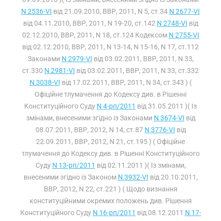
N 2536-VI
від 21.09.2010, ВВР, 2011, N 5, ст.34
N 2677-VI
від 04.11.2010, ВВР, 2011, N 19-20, ст.142
N 2748-VI
від
02.12.2010, ВВР, 2011, N 18, ст.124 Кодексом
N 2755-VI
від 02.12.2010, ВВР, 2011, N 13-14, N 15-16, N 17, ст.112
Законами
N 2979-VI
від 03.02.2011, ВВР, 2011, N 33,
ст.330
N 2981-VI
від 03.02.2011, ВВР, 2011, N 33, ст.332
N 3038-VI
від 17.02.2011, ВВР, 2011, N 34, ст.343 ) (
Офіційне тлумачення до Кодексу див. в Рішенні
Конституційного Суду
N 4-рп/2011
від 31.05.2011 )( Із
змінами, внесеними згідно із Законами
N 3674-VI
від
08.07.2011, ВВР, 2012, N 14, ст.87
N 3776-VI
від
22.09.2011, ВВР, 2012, N 21, ст.195 ) ( Офіційне
тлумачення до Кодексу див. в Рішенні Конституційного
Суду
N 13-рп/2011
від 02.11.2011 )( Із змінами,
внесеними згідно із Законом
N 3932-VI
від 20.10.2011,
ВВР, 2012, N 22, ст.221 ) ( Щодо визнання
конституційними окремих положень див. Рішення
Конституційного Суду
N 16-рп/2011
від 08.12.2011
N 17-