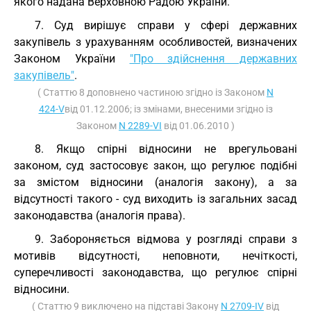
якого надана Верховною Радою України.
7. Суд вирішує справи у сфері державних
закупівель з урахуванням особливостей, визначених
Законом України
"Про здійснення державних
закупівель"
.
( Статтю 8 доповнено частиною згідно із Законом
N
424-V
від 01.12.2006; із змінами, внесеними згідно із
Законом
N 2289-VI
від 01.06.2010 )
8. Якщо спірні відносини не врегульовані
законом, суд застосовує закон, що регулює подібні
за змістом відносини (аналогія закону), а за
відсутності такого - суд виходить із загальних засад
законодавства (аналогія права).
9. Забороняється відмова у розгляді справи з
мотивів відсутності, неповноти, нечіткості,
суперечливості законодавства, що регулює спірні
відносини.
( Статтю 9 виключено на підставі Закону
N 2709-IV
від