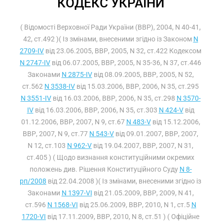
КОДЕКС УКРАЇНИ
( Відомості Верховної Ради України (ВВР), 2004, N 40-41,
42, ст.492 )( Із змінами, внесеними згідно із Законом
N
2709-IV
від 23.06.2005, ВВР, 2005, N 32, ст.422 Кодексом
N 2747-IV
від 06.07.2005, ВВР, 2005, N 35-36, N 37, ст.446
Законами
N 2875-IV
від 08.09.2005, ВВР, 2005, N 52,
ст.562
N 3538-IV
від 15.03.2006, ВВР, 2006, N 35, ст.295
N 3551-IV
від 16.03.2006, ВВР, 2006, N 35, ст.298
N 3570-
IV
від 16.03.2006, ВВР, 2006, N 35, ст.303
N 424-V
від
01.12.2006, ВВР, 2007, N 9, ст.67
N 483-V
від 15.12.2006,
ВВР, 2007, N 9, ст.77
N 543-V
від 09.01.2007, ВВР, 2007,
N 12, ст.103
N 962-V
від 19.04.2007, ВВР, 2007, N 31,
ст.405 ) ( Щодо визнання конституційними окремих
положень див. Рішення Конституційного Суду
N 8-
рп/2008
від 22.04.2008 )( Із змінами, внесеними згідно із
Законами
N 1397-VI
від 21.05.2009, ВВР, 2009, N 41,
ст.596
N 1568-VI
від 25.06.2009, ВВР, 2010, N 1, ст.5
N
1720-VI
від 17.11.2009, ВВР, 2010, N 8, ст.51 ) ( Офіційне