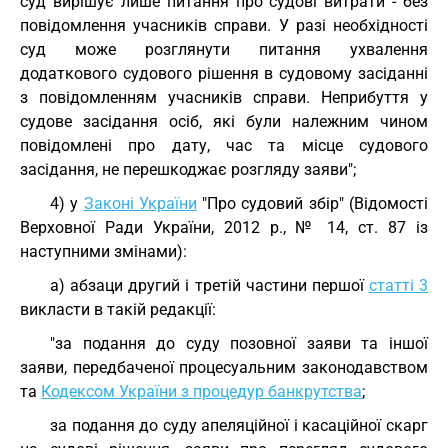
суд вирішує лише питання про судові витрати - без
повідомлення учасників справи. У разі необхідності
суд може розглянути питання ухвалення
додаткового судового рішення в судовому засіданні
з повідомленням учасників справи. Неприбуття у
судове засідання осіб, які були належним чином
повідомлені про дату, час та місце судового
засідання, не перешкоджає розгляду заяви";
4) у
Законі України
"Про судовий збір" (Відомості
Верховної Ради України, 2012 р., № 14, ст. 87 із
наступними змінами):
а) абзаци другий і третій частини першої
статті 3
викласти в такій редакції:
"за подання до суду позовної заяви та іншої
заяви, передбаченої процесуальним законодавством
та
Кодексом України з процедур банкрутства
;
за подання до суду апеляційної і касаційної скарг