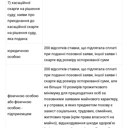
7) касаційної
скарги на рішення
суду; заяви про
приєднання до
касаційної скарги
на рішення суду,
яка подана:
200 відсотків ставки, що підлягала сплаті
юридичною
при поданні позовної заяви, іншої заяви і
особою
скарги від розміру оспорюваної суми
200 відсотків ставки, що підлягала сплаті
при поданні позовної заяви, іншої заяви і
скарги від розміру оспорюваної суми, але
не більше 10 розмірів прожиткового
мінімуму для працездатних осіб за
фізичною особою
позовними заявами майнового характеру,
або фізичною
а у справах, в яких предметом позову є
особою -
захист соціальних, трудових, сімейних,
підприємцем
житлових прав (крім права власності на
майно), відшкодування шкоди здоров’ю