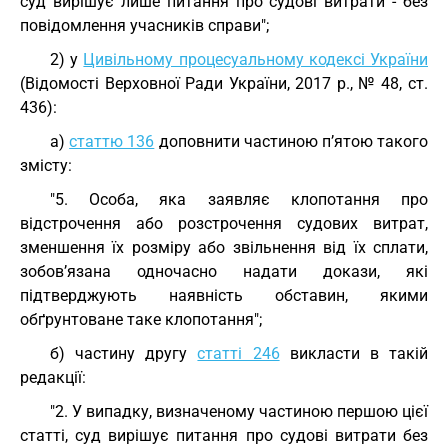
суд вирішує лише питання про судові витрати - без
повідомлення учасників справи";
2) у
Цивільному процесуальному кодексі України
(Відомості Верховної Ради України, 2017 р., № 48, ст.
436):
а)
статтю 136
доповнити частиною п’ятою такого
змісту:
"5. Особа, яка заявляє клопотання про
відстрочення або розстрочення судових витрат,
зменшення їх розміру або звільнення від їх сплати,
зобов’язана одночасно надати докази, які
підтверджують наявність обставин, якими
обґрунтоване таке клопотання";
б) частину другу
статті 246
викласти в такій
редакції:
"2. У випадку, визначеному частиною першою цієї
статті, суд вирішує питання про судові витрати без