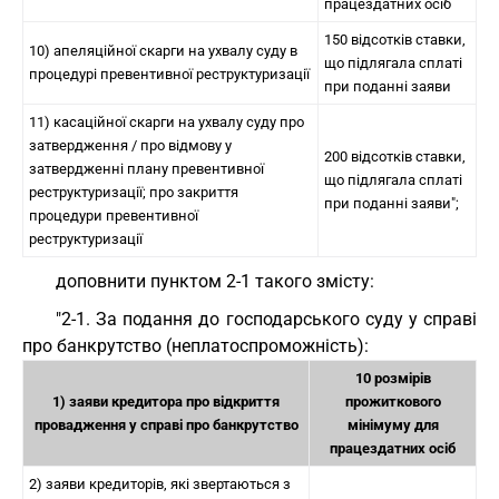
працездатних осіб
150 відсотків ставки,
10) апеляційної скарги на ухвалу суду в
що підлягала сплаті
процедурі превентивної реструктуризації
при поданні заяви
11) касаційної скарги на ухвалу суду про
затвердження / про відмову у
200 відсотків ставки,
затвердженні плану превентивної
що підлягала сплаті
реструктуризації; про закриття
при поданні заяви";
процедури превентивної
реструктуризації
доповнити пунктом 2-1 такого змісту:
"2-1. За подання до господарського суду у справі
про банкрутство (неплатоспроможність):
10 розмірів
1) заяви кредитора про відкриття
прожиткового
провадження у справі про банкрутство
мінімуму для
працездатних осіб
2) заяви кредиторів, які звертаються з