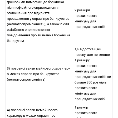
грошовими вимогами до боржника
після офіційного оприлюднення
2 розміри
оголошення про відкриття
прожиткового
провадження у справі про банкрутство
мінімуму для
(неплатоспроможність), а також після
працездатних осіб
офіційного оприлюднення
повідомлення про визнання боржника
банкрутом
1,5 відсотка ціни
позову, але не менше
1 розміру
прожиткового
3) позовної заяви майнового характеру
мінімуму для
в межах справи про банкрутство
працездатних осіб і не
(неплатоспроможність)
більше 350 розмірів
прожиткового
мінімуму для
працездатних осіб
1 розмір
4) позовної заяви немайнового
прожиткового
характеру в межах справи про