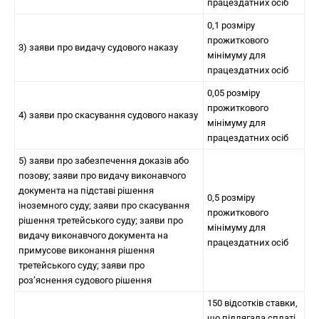
працездатних осіб
0,1 розміру
прожиткового
3) заяви про видачу судового наказу
мінімуму для
працездатних осіб
0,05 розміру
прожиткового
4) заяви про скасування судового наказу
мінімуму для
працездатних осіб
5) заяви про забезпечення доказів або
позову; заяви про видачу виконавчого
документа на підставі рішення
0,5 розміру
іноземного суду; заяви про скасування
прожиткового
рішення третейського суду; заяви про
мінімуму для
видачу виконавчого документа на
працездатних осіб
примусове виконання рішення
третейського суду; заяви про
роз’яснення судового рішення
150 відсотків ставки,
що підлягала сплаті