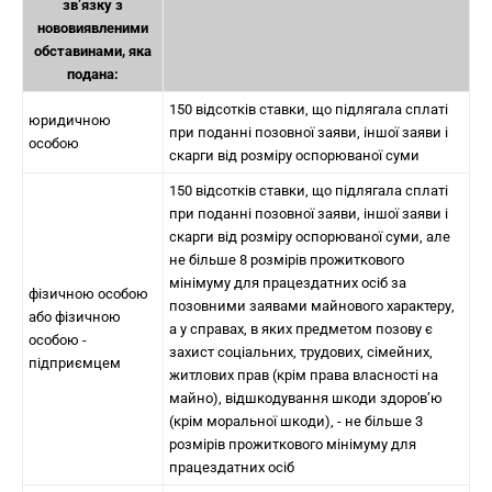
зв’язку з
нововиявленими
обставинами, яка
подана:
150 відсотків ставки, що підлягала сплаті
юридичною
при поданні позовної заяви, іншої заяви і
особою
скарги від розміру оспорюваної суми
150 відсотків ставки, що підлягала сплаті
при поданні позовної заяви, іншої заяви і
скарги від розміру оспорюваної суми, але
не більше 8 розмірів прожиткового
мінімуму для працездатних осіб за
фізичною особою
позовними заявами майнового характеру,
або фізичною
а у справах, в яких предметом позову є
особою -
захист соціальних, трудових, сімейних,
підприємцем
житлових прав (крім права власності на
майно), відшкодування шкоди здоров’ю
(крім моральної шкоди), - не більше 3
розмірів прожиткового мінімуму для
працездатних осіб