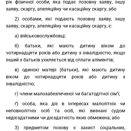
рік фізичної особи, яка подає позовну заяву, іншу
заяву, скаргу, апеляційну чи касаційну скаргу; або
2) особами, які подають позовну заяву, іншу
заяву, скаргу, апеляційну чи касаційну скаргу, є:
а) військовослужбовці;
б) батьки, які мають дитину віком до
чотирнадцяти років або дитину з інвалідністю, якщо
інший з батьків ухиляється від сплати аліментів;
в) одинокі матері (батьки), які мають дитину
віком до чотирнадцяти років або дитину з
інвалідністю;
г) члени малозабезпеченої чи багатодітної сім’ї;
ґ) особа, яка діє в інтересах малолітніх чи
неповнолітніх осіб та осіб, які визнані судом
недієздатними чи дієздатність яких обмежена; або
3) предметом позову є захист соціальних,