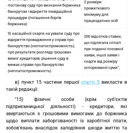
2 розміри
постанову суду про визнання боржника
прожиткового
банкрутом і відкриття ліквідаційної
мінімуму для
процедури (погашення боргів
працездатних осіб
боржника)
9) касаційної скарги на ухвали суду про
200 відсотків ставки,
відкриття провадження у справі про
що підлягала сплаті
банкрутство (неплатоспроможність);
при поданні позовної
про результати розгляду грошових
заяви, іншої заяви і
вимог кредиторів; рішення суду в
скарги від розміру
межах справи про банкрутство
оспорюваної суми";
(неплатоспроможність)
в) пункт 15 частини першої
статті 5
викласти в
такій редакції:
"15) фізичні особи (крім суб’єктів
підприємницької діяльності) - кредитори, які
звертаються з грошовими вимогами до боржника
щодо виплати заборгованості із заробітної плати,
зобов’язань внаслідок заподіяння шкоди життю та