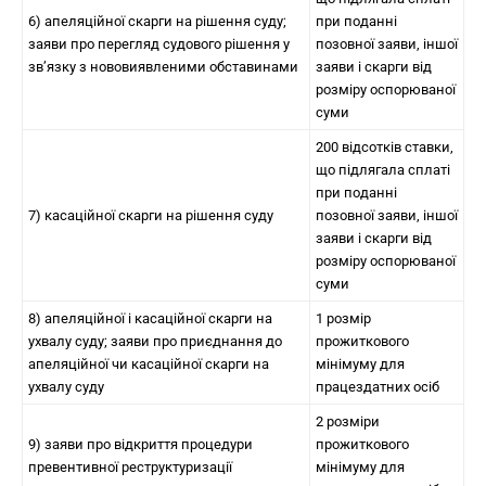
6) апеляційної скарги на рішення суду;
при поданні
заяви про перегляд судового рішення у
позовної заяви, іншої
зв’язку з нововиявленими обставинами
заяви і скарги від
розміру оспорюваної
суми
200 відсотків ставки,
що підлягала сплаті
при поданні
7) касаційної скарги на рішення суду
позовної заяви, іншої
заяви і скарги від
розміру оспорюваної
суми
8) апеляційної і касаційної скарги на
1 розмір
ухвалу суду; заяви про приєднання до
прожиткового
апеляційної чи касаційної скарги на
мінімуму для
ухвалу суду
працездатних осіб
2 розміри
9) заяви про відкриття процедури
прожиткового
превентивної реструктуризації
мінімуму для