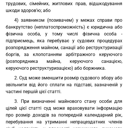
трудових, сімейних, житлових прав, відшкодування
шкоди здоров’ю; або
4) заявником (позивачем) у межах справи про
банкрутство (неплатоспроможність) є юридична або
фізична особа, у тому числі фізична особа -
підприємець, яка перебуває у судових процедурах
розпорядження майном, санації або реструктуризації
боргів, за клопотанням арбітражного керуючого
(розпорядника майна, керуючого санацією,
керуючого реструктуризацією) або боржника.
2. Суд може зменшити розмір судового збору або
звільнити від його сплати на підставі, зазначеній у
частині першій цієї статті.
3. При визначенні майнового стану особи для
цілей цієї статті суд може враховувати інформацію
про розмір доходів за попередній календарний рік,
перебування на утриманні непрацездатних членів