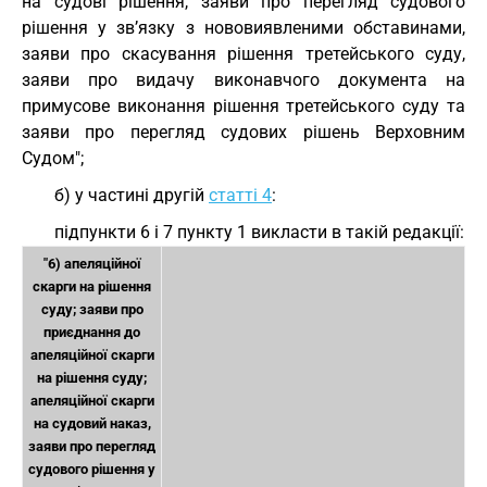
на судові рішення, заяви про перегляд судового
рішення у зв’язку з нововиявленими обставинами,
заяви про скасування рішення третейського суду,
заяви про видачу виконавчого документа на
примусове виконання рішення третейського суду та
заяви про перегляд судових рішень Верховним
Судом";
б) у частині другій
статті 4
:
підпункти 6 і 7 пункту 1 викласти в такій редакції:
"6) апеляційної
скарги на рішення
суду; заяви про
приєднання до
апеляційної скарги
на рішення суду;
апеляційної скарги
на судовий наказ,
заяви про перегляд
судового рішення у