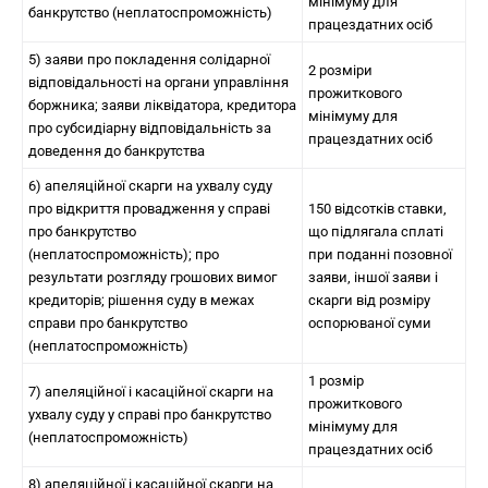
мінімуму для
банкрутство (неплатоспроможність)
працездатних осіб
5) заяви про покладення солідарної
2 розміри
відповідальності на органи управління
прожиткового
боржника; заяви ліквідатора, кредитора
мінімуму для
про субсидіарну відповідальність за
працездатних осіб
доведення до банкрутства
6) апеляційної скарги на ухвалу суду
про відкриття провадження у справі
150 відсотків ставки,
про банкрутство
що підлягала сплаті
(неплатоспроможність); про
при поданні позовної
результати розгляду грошових вимог
заяви, іншої заяви і
кредиторів; рішення суду в межах
скарги від розміру
справи про банкрутство
оспорюваної суми
(неплатоспроможність)
1 розмір
7) апеляційної і касаційної скарги на
прожиткового
ухвалу суду у справі про банкрутство
мінімуму для
(неплатоспроможність)
працездатних осіб
8) апеляційної і касаційної скарги на