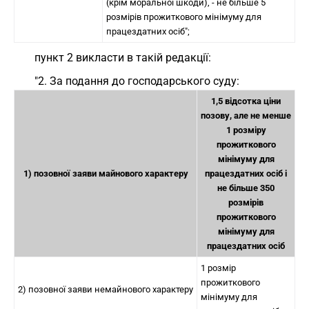
(крім моральної шкоди), - не більше 5
розмірів прожиткового мінімуму для
працездатних осіб";
пункт 2 викласти в такій редакції:
"2. За подання до господарського суду:
1,5 відсотка ціни
позову, але не менше
1 розміру
прожиткового
мінімуму для
1) позовної заяви майнового характеру
працездатних осіб і
не більше 350
розмірів
прожиткового
мінімуму для
працездатних осіб
1 розмір
прожиткового
2) позовної заяви немайнового характеру
мінімуму для