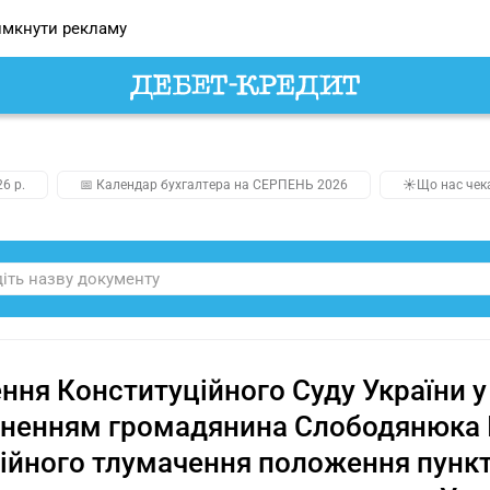
мкнути рекламу
26 р.
📅 Календар бухгалтера на СЕРПЕНЬ 2026
☀️Що нас чек
ння Конституційного Суду України у
ненням громадянина Слободянюка І
ійного тлумачення положення пункту