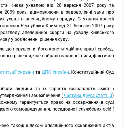
міста Києва ухвалою від 28 вересня 2007 року та
я 2009 року, відмовляючи в задоволенні заяв про
их ухвал в апеляційному порядку. З ухвали колегії
втономної Республіки Крим від 21 березня 2007 року
розгляду апеляційної скарги на ухвалу Київського
ову у роз'ясненні рішення суду.
ла до порушення його конституційних прав і свобод.
ового рішення, яке набрало законної сили, фактично
ституції України
та
ЦПК України
, Конституційний Суд
боди людини та їх гарантії визначають зміст і
 утвердження і забезпечення (
частина друга статті 3
)
кожному гарантується право на оскарження в суді
сцевого самоврядування, посадових і службових осіб (
снено також шляхом апеляційного оскарження актів