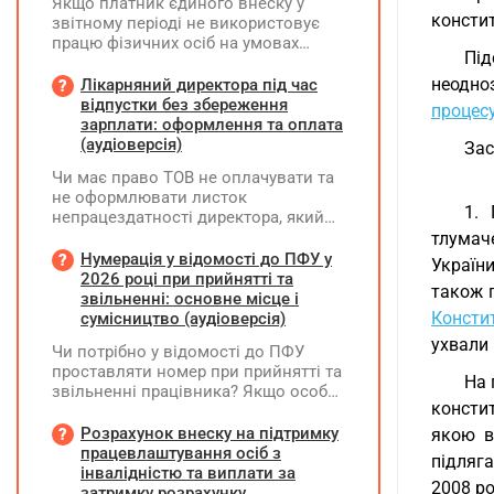
Якщо платник єдиного внеску у
консти
звітному періоді не використовує
працю фізичних осіб на умовах
Під
трудового договору (контракту) або
на інших умовах, передбачених
неодно
Лікарняний директора під час
законодавством, Додаток Д1/
відпустки без збереження
процес
Додаток ФІЗ-Д1 за відповідний
зарплати: оформлення та оплата
період не подається
(аудіоверсія)
Зас
Чи має право ТОВ не оплачувати та
не оформлювати листок
1. 
непрацездатності директора, який
перебуває у відпустці без
тлумач
збереження заробітної плати під час
Нумерація у відомості до ПФУ у
України
призупинення діяльності
2026 році при прийнятті та
також п
підприємства?
звільненні: основне місце і
Констит
сумісництво (аудіоверсія)
ухвали 
Чи потрібно у відомості до ПФУ
проставляти номер при прийнятті та
На 
звільненні працівника? Якщо особа
консти
одночасно працювала за основним
місцем роботи та за сумісництвом,
Розрахунок внеску на підтримку
якою в
чи рахується це як два роботодавці?
працевлаштування осіб з
підляга
інвалідністю та виплати за
2008 ро
затримку розрахунку