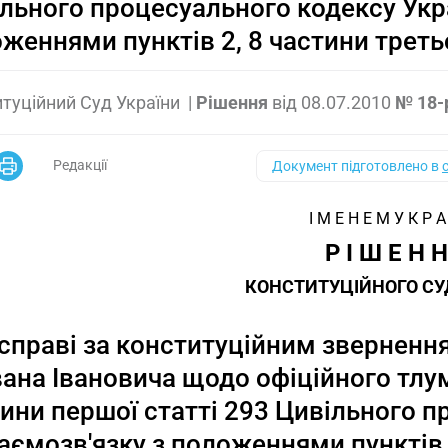
льного процесуального кодексу Укр
женнями пунктів 2, 8 частини третьо
туційний Суд України
|
Рішення
від
08.07.2010
№ 18-
Редакції
Документ підготовлено в
І М Е Н Е М У К Р А
Р І Ш Е Н Н
КОНСТИТУЦІЙНОГО СУ
 справі за конституційним звернен
вана Івановича щодо офіційного тл
ини першої статті 293 Цивільного п
аємозв'язку з положеннями пунктів 2