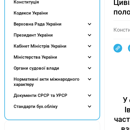
Циві
Конституція
поло
Кодекси України
Верховна Рада України
Консти
Президент України
Кабінет Міністрів України
Міністерства України
Органи судової влади
Нормативні акти міжнародного
характеру
Документи СРСР та УРСР
У
Cтандарти бух.обліку
І
част
вз