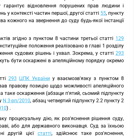
ку гарантує відновлення порушених прав людини і
ь у контексті частин першої, другої статті
55
, пункту
а кожного на звернення до суду будь-якої інстанції
тів згідно з пунктом 8 частини третьої статті
129
нституційне положення реалізовано в главі 1 розділу
ження судових рішень і ухвал. Зокрема, у статті
293
можуть бути оскаржені в апеляційному порядку окремо
атті
293
ЦПК України
у взаємозв'язку з пунктом 8
вав правову позицію щодо можливості апеляційного
а таке оскарження (абзаци п'ятий, сьомий підпункту
ку
N 3-рп/2010
, абзац четвертий підпункту 2.2 пункту 2
010
) .
ку процесуальну дію, як роз'яснення рішення суду,
праві, або для державного виконавця. Суд за їхньою
ні другій цієї
статті
, здійснює таке роз'яснення,