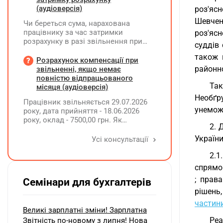
(аудіоверсія)
роз'яс
Шевчен
Чи береться сума, нарахована
працівнику за час затримки
роз'яс
розрахунку в разі звільнення при
суддів
обчсиленні середньомісячної
також 
заробітної плати (винагороди), для
Розрахунок компенсації при
розрахунку внеску на підтримку
районно
звільненні, якщо немає
працевлаштування осіб з
повністю відпрацьованого
Так
інвалідністю?
місяця (аудіоверсія)
Необґру
Працівник звільняється 29.07.2026
унемож
року, дата прийняття - 18.06.2026
року, оклад - 7500,00 грн. Як
2. 
розрахувати компенсацію трьох
невикористаних днів відпустки при
України
Усі консультації
звільненні?
2.
спрямов
; прав
Семінари для бухгалтерів
рішень,
частини
Великі зарплатні зміни! Зарплатна
Реа
Звітність по-новому з липня! Нова