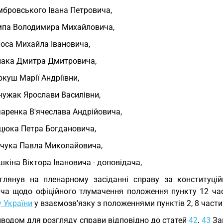
бровського Івана Петровича,
па Володимира Михайловича,
оса Михайла Івановича,
ака Дмитра Дмитровича,
куш Марії Андріївни,
ужак Ярослави Василівни,
аренка В'ячеслава Андрійовича,
цюка Петра Богдановича,
чука Павла Миколайовича,
кіна Віктора Івановича - доповідача,
глянув на пленарному засіданні справу за конституц
ича щодо офіційного тлумачення положення пункту 12 ча
 України
у взаємозв'язку з положеннями пунктів 2, 8 части
водом для розгляду справи відповідно до статей
42
,
43
За