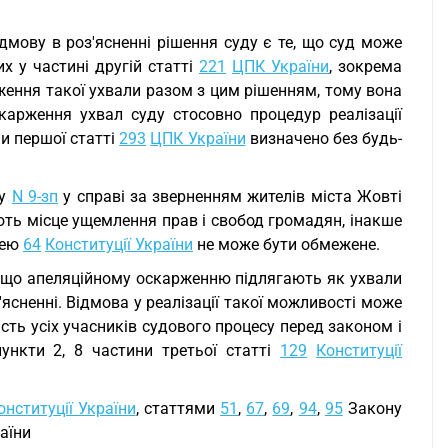
дмову в роз'ясненні рішення суду є те, що суд може
х у частині другій статті
221
ЦПК України
, зокрема
ження такої ухвали разом з цим рішенням, тому вона
арження ухвал суду стосовно процедур реалізації
ни першої статті
293
ЦПК України
визначено без будь-
ку
N 9-зп
у справі за зверненням жителів міста Жовті
ють місце ущемлення прав і свобод громадян, інакше
тею
64
Конституції України
не може бути обмежене.
, що апеляційному оскарженню підлягають як ухвали
'ясненні. Відмова у реалізації такої можливості може
сть усіх учасників судового процесу перед законом і
ункти 2, 8 частини третьої статті
129
Конституції
онституції України
, статтями
51
,
67
,
69
,
94
,
95
Закону
аїни