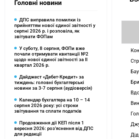
Головні новини
ДПС виправила помилки із
прийняттям нової єдиної звітності у
серпні 2026 р. і розповіла, як
звітувати ФОПам
У суботу, 8 серпня, ФОПи вже
Кон
почали отримувати квитанції №2
щодо нової єдиної звітності за ІІ
Стр
квартал 2026 р.
Бау
Дайджест «Дебет-Кредит» за
Бри
тиждень: головні бухгалтерські
новини за 3-7 серпня (аудіоверсія)
Вдо
Календар бухгалтера на 10 – 14
Вин
серпня 2026 року: усі строки
звітування та сплати податків
Гол
Продовження дії КЕП після 1
Джу
вересня 2026: розʼяснення від ДПС
для редакції
Дід