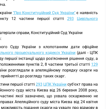
ича.
країни
"Про Конституційний Суд України"
є наявність
ункту 12 частини першої статті
293
Цивільного
теріали справи, Конституційний Суд України
:
йного Суду України з клопотанням дати офіційне
ільного процесуального кодексу України
(далі - ЦПК
у першої інстанції щодо роз'яснення рішення суду, а
положеннями пунктів 2, 8 частини третьої статті
129
аїни розглядали в апеляційному порядку скарги на
у прийнятті до розгляду таких скарг.
тини першої статті
293
ЦПК України
суб'єкт права на
онного суду міста Києва від 26 березня 2008 року,
 частині якої зазначено, що ухвала оскарженню не
 справах Апеляційного суду міста Києва від 24 квітня
 можливість подання скарги на ухвалу про відмову в