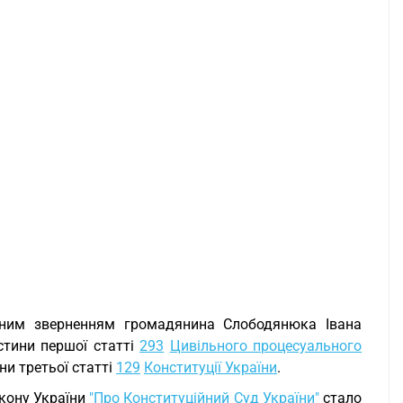
ійним зверненням громадянина Слободянюка Івана
стини першої статті
293
Цивільного процесуального
ни третьої статті
129
Конституції України
.
кону України
"Про Конституційний Суд України"
стало