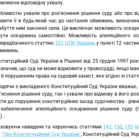
овляючи відповідну ухвалу.
бливістю ухвали про роз'яснення рішення суду або про ві
вити її в будь-який час до настання обмежень, визначени
набуття ним законної сили. Це виключає можливість оскар
ути оскаржена самостійно. Можливість апеляційного оск
 передбаченого статтею
221
ЦПК України
, у пункті 12 части
бмежень.
ституційний Суд України в Рішенні від 25 грудня 1997 ро
азначив, що суд не може відмовити у правосудді, якщо ма
 б порушенням права на судовий захист, яке згідно зі стат
одячи з викладеного Конституційний Суд України вважає
'яснення рішення суду, так і ухвали про відмову в його роз
ти до порушення конституційних засад судочинства - рівні
 забезпечення апеляційного оскарження рішення суду (п
и
) .
ховуючи наведене та керуючись статтями
147
,
150
,
153
К
и
"Про Конституційний Суд України"
, Конституційний Суд Укр