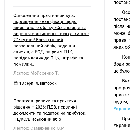
постан
Осо
Одноденний практичний курс
постано
підвищення кваліфікації щодо
після 
військового обліку «Організація та
може б
ведення військового обліку: зміни з
27 червня! Електронний
права,
персональний облік, ведення
яких о
списків, е-ВОД, звірки з ТЦК,
Кон
повідомлення до ТЦК, штрафи та
Води з
помилки...
це було
Лектор: Мойсеєнко Т.
Вих
18 серпня, вівторок
про роз
призвес
Податкові ризики та практичні
судом,
рішення – 2026: ПДВ, первинні
Україн
документи та податок на прибуток,
Вра
ПДФО/Військовий збір
Україн
Лектор: Самарченко О.Р.