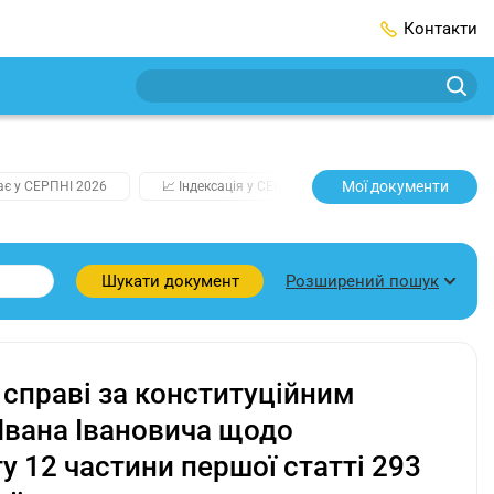
Контакти
Мої документи
ає у СЕРПНІ 2026
📈 Індексація у СЕРПНІ
2️⃣0️⃣2️⃣7️⃣ Усі ключо
Розширений пошук
Шукати документ
 справі за конституційним
вана Івановича щодо
 12 частини першої статті 293