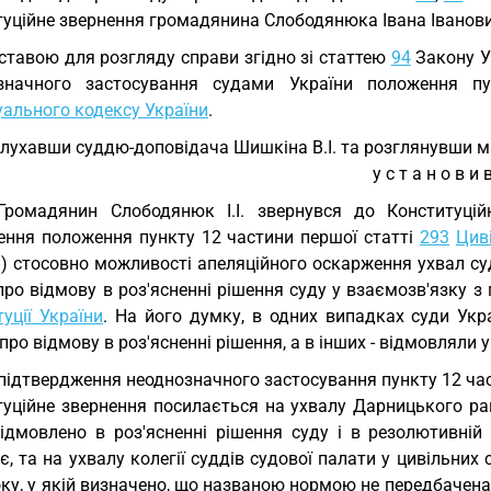
туційне звернення громадянина Слободянюка Івана Іванов
ставою для розгляду справи згідно зі статтею
94
Закону У
значного застосування судами України положення п
уального кодексу України
.
лухавши суддю-доповідача Шишкіна В.І. та розглянувши ма
у с т а н о в и в
Громадянин Слободянюк І.І. звернувся до Конституці
ення положення пункту 12 частини першої статті
293
Цив
) стосовно можливості апеляційного оскарження ухвал суд
ро відмову в роз'ясненні рішення суду у взаємозв'язку з 
уції України
. На його думку, в одних випадках суди Укр
про відмову в роз'ясненні рішення, а в інших - відмовляли 
підтвердження неоднозначного застосування пункту 12 час
туційне звернення посилається на ухвалу Дарницького рай
ідмовлено в роз'ясненні рішення суду і в резолютивній
є, та на ухвалу колегії суддів судової палати у цивільних
ку, у якій визначено, що названою нормою не передбачена