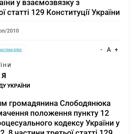
аїни у взаємозвязку з
ї статті 129 Конституції України
рп/2010
-
A
+
системі iplex
 Ї Н И
 Я
ДУ УКРАЇНИ
ням громадянина Слободянюка
умачення положення пункту 12
роцесуального кодексу України у
, 8 частини третьої статті 129