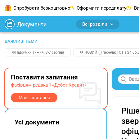
Спробувати безкоштовно
Оформити передплату
Ви
Документи
Всі розділи
ВАЖЛИВІ ТЕМИ
🔉Підсумки тижня. 3-7 серпня
💔 НОВИЙ (!) перелік ТОТ з 24.06.
Поставити запитання
фахівцям редакції «Дебет-Кредит»
Моє запитання
Ріше
звер
Усі документи
офіц