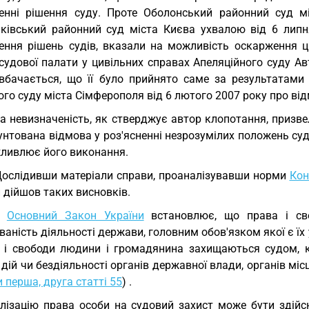
ненні рішення суду. Проте Оболонський районний суд 
ківський районний суд міста Києва ухвалою від 6 липн
нення рішень судів, вказали на можливість оскарження ц
 судової палати у цивільних справах Апеляційного суду А
вбачається, що її було прийнято саме за результатами 
го суду міста Сімферополя від 6 лютого 2007 року про відм
а невизначеність, як стверджує автор клопотання, призве
нтована відмова у роз'ясненні незрозумілих положень суд
ливлює його виконання.
Дослідивши матеріали справи, проаналізувавши норми
Кон
 дійшов таких висновків.
1.
Основний Закон України
встановлює, що права і сво
аність діяльності держави, головним обов'язком якої є їх
а і свободи людини і громадянина захищаються судом, 
 дій чи бездіяльності органів державної влади, органів мі
 перша, друга статті 55
) .
лізацію права особи на судовий захист може бути здій