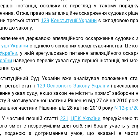
першої інстанції, оскільки їх перегляд у такому поряд
нина. Отже, право на апеляційне оскарження судових рішен
ни третьої статті
129
Конституції України
є складовою прав
дно до закону.
езпечення державою апеляційного оскарження судових ак
уції України
є однією з основних засад судочинства. Це ко
України
, у якій врегульовано питання апеляційного оскар
раїни
наведено перелік ухвал суду першої інстанції, які 
ення суду.
ституційний Суд України вже аналізував положення ст
 третьої статті
129
Основного Закону України
і висловлю
ння ухвал суду, якщо закон не містить прямої заборони н
кту 3 мотивувальної частини Рішення від 27 січня 2010 ро
альної частини Рішення від 28 квітня 2010 року
N 12-рп/2
. У частині першій статті
221
ЦПК України
передбачено та
ого зміст є незрозумілим для осіб, які брали участь у с
, поданою з дотриманням умов, що вказані в части