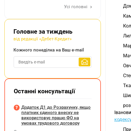
Дом
Усі головні
Кам
Кол
Головне за тиждень
Лил
від редакції «Дебет-Кредит»
Мар
Кожного понеділка на Ваш e-mail
Мач
Овч
Сте
Тка
Останні консультації
Шиш
роз
Додаток Д1 до Розрахунку, якщо
Іванов
платник єдиного внеску не
використовує працю ФО на
кодексу
умовах трудового договору
При