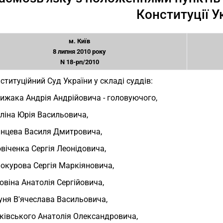
Конституції У
м. Київ
8 липня 2010 року
N 18-рп/2010
ституційний Суд України у складі суддів:
ижака Андрія Андрійовича - головуючого,
ліна Юрія Васильовича,
нцева Василя Дмитровича,
віченка Сергія Леонідовича,
окурова Сергія Маркіяновича,
овіна Анатолія Сергійовича,
ня В'ячеслава Васильовича,
ківського Анатолія Олександровича,