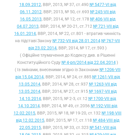
18.09.2012
, ВВР, 2013, № 37, ст.490
№ 5477-VI від
06.11.2012
, ВВР, 2013, № 50, ст.693
№ 245-VII від
16.05.2013
, ВВР, 2014, № 12, ст.178
№ 406-VII від
04.07.2013
, ВВР, 2014, № 20-21, ст.712
№ 721-VII від
16.01.2014
, ВВР, 2014, № 22, ст.801 - втратив чинність
на підставі Закону
№ 732-VII від 28.01.2014
№ 767-VII
від 23.02.2014
, ВВР, 2014, № 17, ст.593 )
( Офіційне тлумачення до Кодексу див. в Рішенні
Конституційного Суду
№ 4-рп/2014 від 22.04.2014
)
( Із змінами, внесеними згідно із Законами
№ 1206-VII
від 15.04.2014
, ВВР, 2014, № 24, ст.885
№ 1261-VII від
13.05.2014
, ВВР, 2014, № 28, ст.937
№ 1263-VII від
13.05.2014
, ВВР, 2014, № 27, ст.915
№ 1697-VII від
14.10.2014
, ВВР, 2015, № 2-3, ст.12
№ 1700-VII від
14.10.2014
, ВВР, 2014, № 49, ст.2056
№ 192-VIII від
12.02.2015
, ВВР, 2015, № 18, № 19-20, ст.132
№ 198-VIII
від 12.02.2015
, ВВР, 2015, № 17, ст.118
№ 484-VIII від
22.05.2015
, ВВР, 2015, № 33, ст.323
№ 541-VIII від
18.06.2015
, ВВР, 2015, № 32, ст.315
№ 629-VIII від