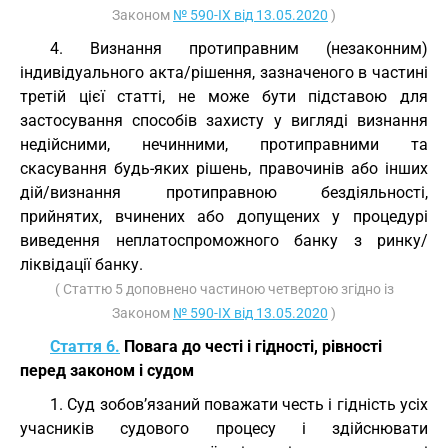
Законом
№ 590-IX від 13.05.2020
)
4. Визнання протиправним (незаконним)
індивідуального акта/рішення, зазначеного в частині
третій цієї статті, не може бути підставою для
застосування способів захисту у вигляді визнання
недійсними, нечинними, протиправними та
скасування будь-яких рішень, правочинів або інших
дій/визнання протиправною бездіяльності,
прийнятих, вчинених або допущених у процедурі
виведення неплатоспроможного банку з ринку/
ліквідації банку.
( Статтю 5 доповнено частиною четвертою згідно із
Законом
№ 590-IX від 13.05.2020
)
Стаття 6.
Повага до честі і гідності, рівності
перед законом і судом
1. Суд зобов’язаний поважати честь і гідність усіх
учасників судового процесу і здійснювати