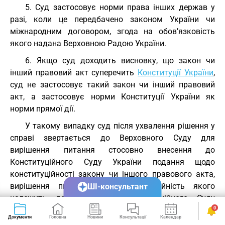
5. Суд застосовує норми права інших держав у
разі, коли це передбачено законом України чи
міжнародним договором, згода на обов’язковість
якого надана Верховною Радою України.
6. Якщо суд доходить висновку, що закон чи
інший правовий акт суперечить
Конституції України
,
суд не застосовує такий закон чи інший правовий
акт, а застосовує норми Конституції України як
норми прямої дії.
У такому випадку суд після ухвалення рішення у
справі звертається до Верховного Суду для
вирішення питання стосовно внесення до
Конституційного Суду України подання щодо
конституційності закону чи іншого правового акта,
вирішення питання про конституційність якого
ШІ-консультант
належить до юрисдикції Конституційного Суду
0
України.
Документи
Головна
Новини
Консультації
Календар
Сервіси