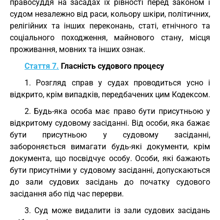
правосуддя на засадах їх рівності перед законом і
судом незалежно від раси, кольору шкіри, політичних,
релігійних та інших переконань, статі, етнічного та
соціального походження, майнового стану, місця
проживання, мовних та інших ознак.
Стаття 7.
Гласність судового процесу
1. Розгляд справ у судах проводиться усно і
відкрито, крім випадків, передбачених цим Кодексом.
2. Будь-яка особа має право бути присутньою у
відкритому судовому засіданні. Від особи, яка бажає
бути присутньою у судовому засіданні,
забороняється вимагати будь-які документи, крім
документа, що посвідчує особу. Особи, які бажають
бути присутніми у судовому засіданні, допускаються
до зали судових засідань до початку судового
засідання або під час перерви.
3. Суд може видалити із зали судових засідань