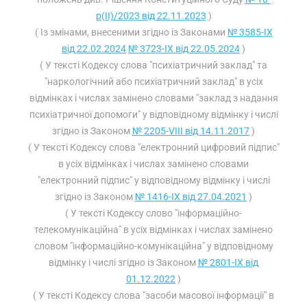
р(II)/2023 від 22.11.2023
)
( Із змінами, внесеними згідно із Законами
№ 3585-IX
від 22.02.2024
№ 3723-IX від 22.05.2024
)
( У тексті Кодексу слова "психіатричний заклад" та
"наркологічний або психіатричний заклад" в усіх
відмінках і числах замінено словами "заклад з надання
психіатричної допомоги" у відповідному відмінку і числі
згідно із Законом
№ 2205-VIII від 14.11.2017
)
( У тексті Кодексу слова "електронний цифровий підпис"
в усіх відмінках і числах замінено словами
"електронний підпис" у відповідному відмінку і числі
згідно із Законом
№ 1416-IX від 27.04.2021
)
( У тексті Кодексу слово "інформаційно-
телекомунікаційна" в усіх відмінках і числах замінено
словом "інформаційно-комунікаційна" у відповідному
відмінку і числі згідно із Законом
№ 2801-IX від
01.12.2022
)
( У тексті Кодексу слова "засоби масової інформації" в