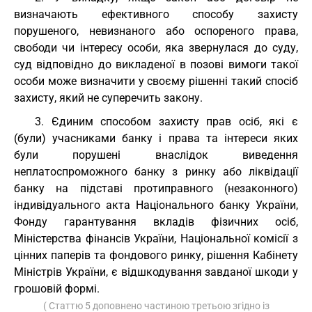
визначають ефективного способу захисту
порушеного, невизнаного або оспореного права,
свободи чи інтересу особи, яка звернулася до суду,
суд відповідно до викладеної в позові вимоги такої
особи може визначити у своєму рішенні такий спосіб
захисту, який не суперечить закону.
3. Єдиним способом захисту прав осіб, які є
(були) учасниками банку і права та інтереси яких
були порушені внаслідок виведення
неплатоспроможного банку з ринку або ліквідації
банку на підставі протиправного (незаконного)
індивідуального акта Національного банку України,
Фонду гарантування вкладів фізичних осіб,
Міністерства фінансів України, Національної комісії з
цінних паперів та фондового ринку, рішення Кабінету
Міністрів України, є відшкодування завданої шкоди у
грошовій формі.
( Статтю 5 доповнено частиною третьою згідно із