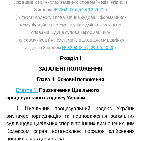
усіх відмінках і числах замінено словом "медіа" згідно із
Законом
№ 2849-IX від 13.12.2022
)
( У тексті Кодексу слова "Єдина судова інформаційно-
комунікаційна система" в усіх відмінках замінено
словами "Єдина судова інформаційно-
телекомунікаційна система" у відповідному відмінку
згідно із Законом
№ 3200-IX від 29.06.2023
)
Розділ I
ЗАГАЛЬНІ ПОЛОЖЕННЯ
Глава 1. Основні положення
Стаття 1.
Призначення Цивільного
процесуального кодексу України
1. Цивільний процесуальний кодекс України
визначає юрисдикцію та повноваження загальних
судів щодо цивільних спорів та інших визначених цим
Кодексом справ, встановлює порядок здійснення
цивільного судочинства.