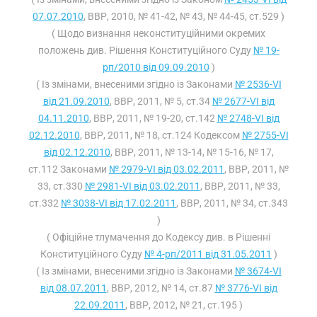
07.07.2010
, ВВР, 2010, № 41-42, № 43, № 44-45, ст.529 )
( Щодо визнання неконституційними окремих
положень див. Рішення Конституційного Суду
№ 19-
рп/2010 від 09.09.2010
)
( Із змінами, внесеними згідно із Законами
№ 2536-VI
від 21.09.2010
, ВВР, 2011, № 5, ст.34
№ 2677-VI від
04.11.2010
, ВВР, 2011, № 19-20, ст.142
№ 2748-VI від
02.12.2010
, ВВР, 2011, № 18, ст.124 Кодексом
№ 2755-VI
від 02.12.2010
, ВВР, 2011, № 13-14, № 15-16, № 17,
ст.112 Законами
№ 2979-VI від 03.02.2011
, ВВР, 2011, №
33, ст.330
№ 2981-VI від 03.02.2011
, ВВР, 2011, № 33,
ст.332
№ 3038-VI від 17.02.2011
, ВВР, 2011, № 34, ст.343
)
( Офіційне тлумачення до Кодексу див. в Рішенні
Конституційного Суду
№ 4-рп/2011 від 31.05.2011
)
( Із змінами, внесеними згідно із Законами
№ 3674-VI
від 08.07.2011
, ВВР, 2012, № 14, ст.87
№ 3776-VI від
22.09.2011
, ВВР, 2012, № 21, ст.195 )