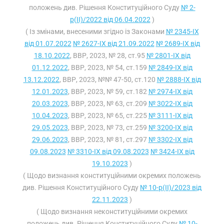
положень див. Рішення Конституційного Суду
№ 2-
р(II)/2022 від 06.04.2022
)
( Із змінами, внесеними згідно із Законами
№ 2345-IX
від 01.07.2022
№ 2627-IX від 21.09.2022
№ 2689-IX від
18.10.2022
, ВВР, 2023, № 28, ст.95
№ 2801-IX від
01.12.2022
, ВВР, 2023, № 54, ст.159
№ 2849-IX від
13.12.2022
, ВВР, 2023, №№ 47-50, ст.120
№ 2888-IX від
12.01.2023
, ВВР, 2023, № 59, ст.182
№ 2974-IX від
20.03.2023
, ВВР, 2023, № 63, ст.209
№ 3022-IX від
10.04.2023
, ВВР, 2023, № 65, ст.225
№ 3111-IX від
29.05.2023
, ВВР, 2023, № 73, ст.259
№ 3200-IX від
29.06.2023
, ВВР, 2023, № 81, ст.297
№ 3302-IX від
09.08.2023
№ 3310-IX від 09.08.2023
№ 3424-IX від
19.10.2023
)
( Щодо визнання конституційними окремих положень
див. Рішення Конституційного Суду
№ 10-р(II)/2023 від
22.11.2023
)
( Щодо визнання неконституційними окремих
положень див. Рішення Конституційного Суду
№ 10-