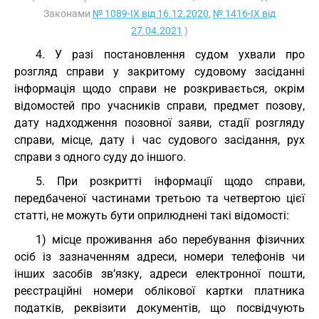
Законами
№ 1089-IX від 16.12.2020
,
№ 1416-IX від
27.04.2021
)
4. У разі постановлення судом ухвали про
розгляд справи у закритому судовому засіданні
інформація щодо справи не розкривається, окрім
відомостей про учасників справи, предмет позову,
дату надходження позовної заяви, стадії розгляду
справи, місце, дату і час судового засідання, рух
справи з одного суду до іншого.
5. При розкритті інформації щодо справи,
передбаченої частинами третьою та четвертою цієї
статті, не можуть бути оприлюднені такі відомості:
1) місце проживання або перебування фізичних
осіб із зазначенням адреси, номери телефонів чи
інших засобів зв’язку, адреси електронної пошти,
реєстраційні номери облікової картки платника
податків, реквізити документів, що посвідчують