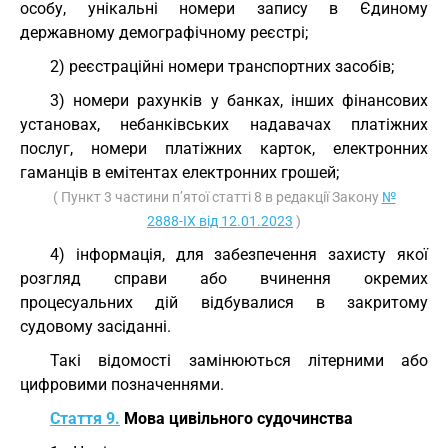
особу, унікальні номери запису в Єдиному
державному демографічному реєстрі;
2) реєстраційні номери транспортних засобів;
3) номери рахунків у банках, інших фінансових
установах, небанківських надавачах платіжних
послуг, номери платіжних карток, електронних
гаманців в емітентах електронних грошей;
( Пункт 3 частини п’ятої статті 8 в редакції Закону
№
2888-IX від 12.01.2023
)
4) інформація, для забезпечення захисту якої
розгляд справи або вчинення окремих
процесуальних дій відбувалися в закритому
судовому засіданні.
Такі відомості замінюються літерними або
цифровими позначеннями.
Стаття 9.
Мова цивільного судочинства