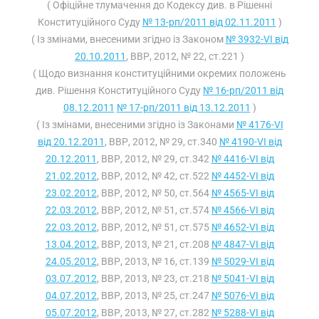
( Офіційне тлумачення до Кодексу див. в Рішенні
Конституційного Суду
№ 13-рп/2011 від 02.11.2011
)
( Із змінами, внесеними згідно із Законом
№ 3932-VI від
20.10.2011
, ВВР, 2012, № 22, ст.221 )
( Щодо визнання конституційними окремих положень
див. Рішення Конституційного Суду
№ 16-рп/2011 від
08.12.2011
№ 17-рп/2011 від 13.12.2011
)
( Із змінами, внесеними згідно із Законами
№ 4176-VI
від 20.12.2011
, ВВР, 2012, № 29, ст.340
№ 4190-VI від
20.12.2011
, ВВР, 2012, № 29, ст.342
№ 4416-VI від
21.02.2012
, ВВР, 2012, № 42, ст.522
№ 4452-VI від
23.02.2012
, ВВР, 2012, № 50, ст.564
№ 4565-VI від
22.03.2012
, ВВР, 2012, № 51, ст.574
№ 4566-VI від
22.03.2012
, ВВР, 2012, № 51, ст.575
№ 4652-VI від
13.04.2012
, ВВР, 2013, № 21, ст.208
№ 4847-VI від
24.05.2012
, ВВР, 2013, № 16, ст.139
№ 5029-VI від
03.07.2012
, ВВР, 2013, № 23, ст.218
№ 5041-VI від
04.07.2012
, ВВР, 2013, № 25, ст.247
№ 5076-VI від
05.07.2012
, ВВР, 2013, № 27, ст.282
№ 5288-VI від