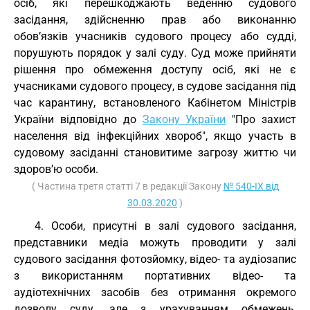
осіб, які перешкоджають веденню судового
засідання, здійсненню прав або виконанню
обов’язків учасників судового процесу або судді,
порушують порядок у залі суду. Суд може прийняти
рішення про обмеження доступу осіб, які не є
учасниками судового процесу, в судове засідання під
час карантину, встановленого Кабінетом Міністрів
України відповідно до
Закону України
"Про захист
населення від інфекційних хвороб", якщо участь в
судовому засіданні становитиме загрозу життю чи
здоров’ю особи.
( Частина третя статті 7 в редакції Закону
№ 540-IX від
30.03.2020
)
4. Особи, присутні в залі судового засідання,
представники медіа можуть проводити у залі
судового засідання фотозйомку, відео- та аудіозапис
з використанням портативних відео- та
аудіотехнічних засобів без отримання окремого
дозволу суду, але з урахуванням обмежень,