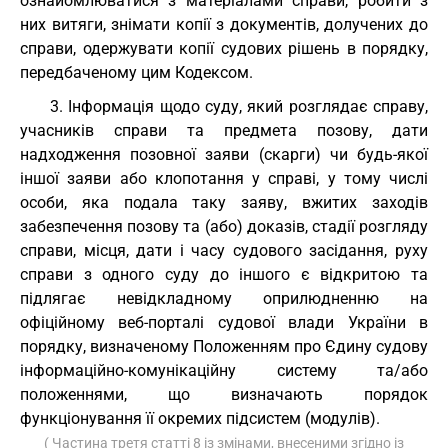
ознайомлюватися з матеріалами справи, робити з
них витяги, знімати копії з документів, долучених до
справи, одержувати копії судових рішень в порядку,
передбаченому цим Кодексом.
3. Інформація щодо суду, який розглядає справу,
учасників справи та предмета позову, дати
надходження позовної заяви (скарги) чи будь-якої
іншої заяви або клопотання у справі, у тому числі
особи, яка подала таку заяву, вжитих заходів
забезпечення позову та (або) доказів, стадії розгляду
справи, місця, дати і часу судового засідання, руху
справи з одного суду до іншого є відкритою та
підлягає невідкладному оприлюдненню на
офіційному веб-порталі судової влади України в
порядку, визначеному Положенням про Єдину судову
інформаційно-комунікаційну систему та/або
положеннями, що визначають порядок
функціонування її окремих підсистем (модулів).
( Частина третя статті 8 із змінами, внесеними згідно із