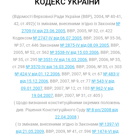
КОДЕКС УКРАЇНИ
(Відомості Верховної Ради України (ВВР), 2004, № 40-41,
42, ст.492)( Із змінами, внесеними згідно із Законом
№
2709-IV від 23.06.2005
, ВВР, 2005, № 32, ст.422
Кодексом
№ 2747-IV від 06.07.2005
, ВВР, 2005, № 35-36,
№ 37, ст.446 Законами
№ 2875-IV від 08.09.2005
, ВВР,
2005, № 52, ст.562
№ 3538-IV від 15.03.2006
, ВВР, 2006,
№ 35, ст.295
№ 3551-IV від 16.03.2006
, ВВР, 2006, № 35,
ст.298
№ 3570-IV від 16.03.2006
, ВВР, 2006, № 35, ст.303
№ 424-V від 01.12.2006
, ВВР, 2007, № 9, ст.67
№ 483-V
від 15.12.2006
, ВВР, 2007, № 9, ст.77
№ 543-V від
09.01.2007
, ВВР, 2007, № 12, ст.103
№ 962-V від
19.04.2007
, ВВР, 2007, № 31, ст.405 )
( Щодо визнання конституційними окремих положень
див. Рішення Конституційного Суду
№ 8-рп/2008 від
22.04.2008
)
( Із змінами, внесеними згідно із Законами
№ 1397-VI
від 21.05.2009
, ВВР, 2009, № 41, ст.596
№ 1474-VI від