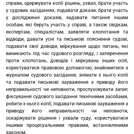
справи, одержувати копії рішень, ухвал, брати участь
у судових засіданнях, подавати докази, брати участь
у дослідженні доказів, задавати питання іншим
особам, які беруть участь у справі, а також свідкам,
експертам, спеціалістам, заявляти клопотання та
відводи, давати усні та письмові пояснення судові,
подавати свої доводи, міркування щодо питань, які
виникають під час судового розгляду, і заперечення
проти клопотань, доводів і міркувань інших осіб,
користуватися правовою допомогою, знайомитися з
журналом судового засідання, знімати з нього копії
та подавати письмові зауваження з приводу його
неправильності чи неповноти, прослуховувати запис
фіксування судового засідання технічними засобами,
робити з нього копії, подавати письмові зауваження з
приводу його неправильності чи неповноти,
оскаржувати рішення і ухвали суду, користуватися
іншими процесуальними правами, встановленими
законом.