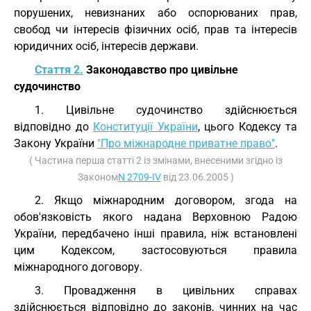
порушених, невизнаних або оспорюваних прав,
свобод чи інтересів фізичних осіб, прав та інтересів
юридичних осіб, інтересів держави.
Стаття 2.
Законодавство про цивільне
судочинство
1. Цивільне судочинство здійснюється
відповідно до
Конституції України
, цього Кодексу та
Закону України
"Про міжнародне приватне право"
.
( Частина перша статті 2 із змінами, внесеними згідно із
Законом
N 2709-IV
від 23.06.2005 )
2. Якщо міжнародним договором, згода на
обов'язковість якого надана Верховною Радою
України, передбачено інші правила, ніж встановлені
цим Кодексом, застосовуються правила
міжнародного договору.
3. Провадження в цивільних справах
здійснюється відповідно до законів, чинних на час