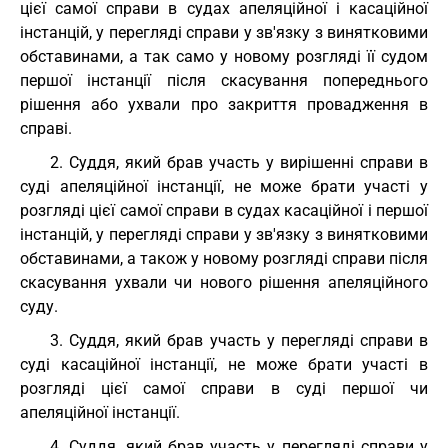
цієї самої справи в судах апеляційної і касаційної
інстанцій, у перегляді справи у зв'язку з винятковими
обставинами, а так само у новому розгляді її судом
першої інстанції після скасування попереднього
рішення або ухвали про закриття провадження в
справі.
2. Суддя, який брав участь у вирішенні справи в
суді апеляційної інстанції, не може брати участі у
розгляді цієї самої справи в судах касаційної і першої
інстанцій, у перегляді справи у зв'язку з винятковими
обставинами, а також у новому розгляді справи після
скасування ухвали чи нового рішення апеляційного
суду.
3. Суддя, який брав участь у перегляді справи в
суді касаційної інстанції, не може брати участі в
розгляді цієї самої справи в суді першої чи
апеляційної інстанції.
4. Суддя, який брав участь у перегляді справи у