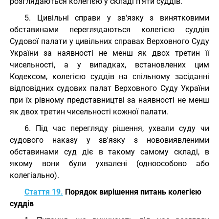
розглядаються колегією у складі п'яти суддів.
5. Цивільні справи у зв'язку з винятковими
обставинами переглядаються колегією суддів
Судової палати у цивільних справах Верховного Суду
України за наявності не менш як двох третин її
чисельності, а у випадках, встановлених цим
Кодексом, колегією суддів на спільному засіданні
відповідних судових палат Верховного Суду України
при їх рівному представництві за наявності не менш
як двох третин чисельності кожної палати.
6. Під час перегляду рішення, ухвали суду чи
судового наказу у зв'язку з нововиявленими
обставинами суд діє в такому самому складі, в
якому вони були ухвалені (одноособово або
колегіально).
Стаття 19.
Порядок вирішення питань колегією
суддів