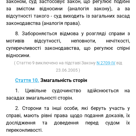
законом, суд застосовує закон, що регулює подібні
за змістом відносини (аналогія закону), а за
відсутності такого - суд виходить із загальних засад
законодавства (аналогія права).
8. Забороняється відмова у розгляді справи з
мотивів відсутності, неповноти, нечіткості,
суперечливості законодавства, що регулює спірні
відносини.
( Статтю 9 виключено на підставі Закону
N 2709-IV
від
23.06.2005 )
Стаття 10.
Змагальність сторін
1. Цивільне судочинство здійснюється на
засадах змагальності сторін.
2. Сторони та інші особи, які беруть участь у
справі, мають рівні права щодо подання доказів, їх
дослідження та доведення перед судом їх
переконливості.