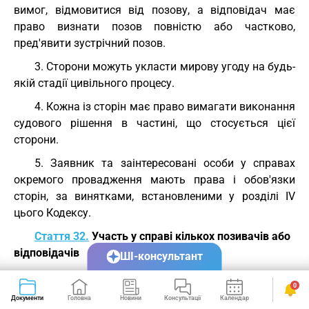
вимог, відмовитися від позову, а відповідач має
право визнати позов повністю або частково,
пред'явити зустрічний позов.
3. Сторони можуть укласти мирову угоду на будь-
якій стадії цивільного процесу.
4. Кожна із сторін має право вимагати виконання
судового рішення в частині, що стосується цієї
сторони.
5. Заявник та заінтересовані особи у справах
окремого провадження мають права і обов'язки
сторін, за винятками, встановленими у розділі IV
цього Кодексу.
Стаття 32.
Участь у справі кількох позивачів або
відповідачів
ШІ-консультант
1. Позов може бути пред'явлений спільно
0
кількома позивачами або до кількох відповідачів.
Документи
Головна
Новини
Консультації
Календар
Сервіси