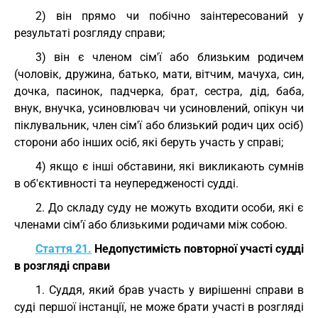
2) він прямо чи побічно заінтересований у
результаті розгляду справи;
3) він є членом сім'ї або близьким родичем
(чоловік, дружина, батько, мати, вітчим, мачуха, син,
дочка, пасинок, падчерка, брат, сестра, дід, баба,
внук, внучка, усиновлювач чи усиновлений, опікун чи
піклувальник, член сім'ї або близький родич цих осіб)
сторони або інших осіб, які беруть участь у справі;
4) якщо є інші обставини, які викликають сумнів
в об'єктивності та неупередженості судді.
2. До складу суду не можуть входити особи, які є
членами сім'ї або близькими родичами між собою.
Стаття 21.
Недопустимість повторної участі судді
в розгляді справи
1. Суддя, який брав участь у вирішенні справи в
суді першої інстанції, не може брати участі в розгляді