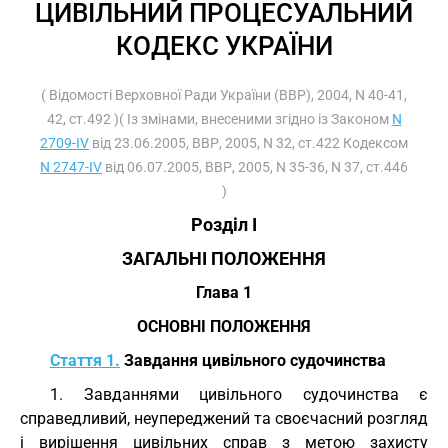
ЦИВІЛЬНИЙ ПРОЦЕСУАЛЬНИЙ
КОДЕКС УКРАЇНИ
( Відомості Верховної Ради України (ВВР), 2004, N 40-41,
42, ст.492 )( Із змінами, внесеними згідно із Законом
N
2709-IV
від 23.06.2005, ВВР, 2005, N 32, ст.422 Кодексом
N 2747-IV
від 06.07.2005, ВВР, 2005, N 35-36, N 37, ст.446
)
Розділ I
ЗАГАЛЬНІ ПОЛОЖЕННЯ
Глава 1
ОСНОВНІ ПОЛОЖЕННЯ
Стаття 1.
Завдання цивільного судочинства
1. Завданнями цивільного судочинства є
справедливий, неупереджений та своєчасний розгляд
і вирішення цивільних справ з метою захисту