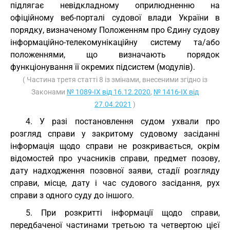
підлягає невідкладному оприлюдненню на
офіційному веб-порталі судової влади України в
порядку, визначеному Положенням про Єдину судову
інформаційно-телекомунікаційну систему та/або
положеннями, що визначають порядок
функціонування її окремих підсистем (модулів).
( Частина третя статті 8 із змінами, внесеними згідно із
Законами
№ 1089-IX від 16.12.2020
,
№ 1416-IX від
27.04.2021
)
4. У разі постановлення судом ухвали про
розгляд справи у закритому судовому засіданні
інформація щодо справи не розкривається, окрім
відомостей про учасників справи, предмет позову,
дату надходження позовної заяви, стадії розгляду
справи, місце, дату і час судового засідання, рух
справи з одного суду до іншого.
5. При розкритті інформації щодо справи,
передбаченої частинами третьою та четвертою цієї