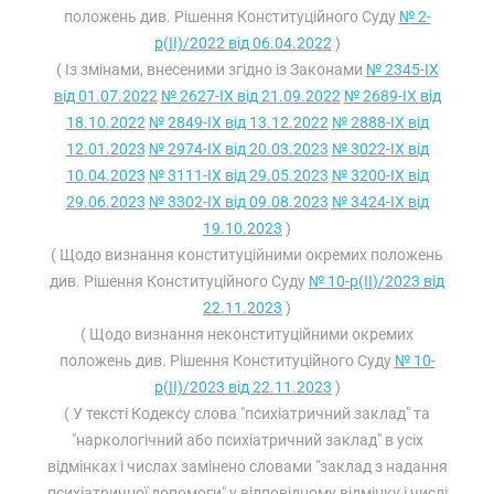
положень див. Рішення Конституційного Суду
№ 2-
р(II)/2022 від 06.04.2022
)
( Із змінами, внесеними згідно із Законами
№ 2345-IX
від 01.07.2022
№ 2627-IX від 21.09.2022
№ 2689-IX від
18.10.2022
№ 2849-IX від 13.12.2022
№ 2888-IX від
12.01.2023
№ 2974-IX від 20.03.2023
№ 3022-IX від
10.04.2023
№ 3111-IX від 29.05.2023
№ 3200-IX від
29.06.2023
№ 3302-IX від 09.08.2023
№ 3424-IX від
19.10.2023
)
( Щодо визнання конституційними окремих положень
див. Рішення Конституційного Суду
№ 10-р(II)/2023 від
22.11.2023
)
( Щодо визнання неконституційними окремих
положень див. Рішення Конституційного Суду
№ 10-
р(II)/2023 від 22.11.2023
)
( У тексті Кодексу слова "психіатричний заклад" та
"наркологічний або психіатричний заклад" в усіх
відмінках і числах замінено словами "заклад з надання
психіатричної допомоги" у відповідному відмінку і числі