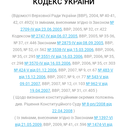
КОДЕКС УКРАЇНИ
(Відомості Верховної Ради України (ВВР), 2004, № 40-41,
42, ст.492)( Із змінами, внесеними згідно із Законом
№
2709-IV від 23.06.2005
, ВВР, 2005, № 32, ст.422
Кодексом
№ 2747-IV від 06.07.2005
, ВВР, 2005, № 35-36,
№ 37, ст.446 Законами
№ 2875-IV від 08.09.2005
, ВВР,
2005, № 52, ст.562
№ 3538-IV від 15.03.2006
, ВВР, 2006,
№ 35, ст.295
№ 3551-IV від 16.03.2006
, ВВР, 2006, № 35,
ст.298
№ 3570-IV від 16.03.2006
, ВВР, 2006, № 35, ст.303
№ 424-V від 01.12.2006
, ВВР, 2007, № 9, ст.67
№ 483-V
від 15.12.2006
, ВВР, 2007, № 9, ст.77
№ 543-V від
09.01.2007
, ВВР, 2007, № 12, ст.103
№ 962-V від
19.04.2007
, ВВР, 2007, № 31, ст.405 )
( Щодо визнання конституційними окремих положень
див. Рішення Конституційного Суду
№ 8-рп/2008 від
22.04.2008
)
( Із змінами, внесеними згідно із Законами
№ 1397-VI
від 21.05.2009
, ВВР, 2009, № 41, ст.596
№ 1474-VI від