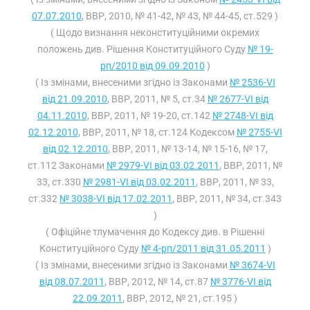
07.07.2010
, ВВР, 2010, № 41-42, № 43, № 44-45, ст.529 )
( Щодо визнання неконституційними окремих
положень див. Рішення Конституційного Суду
№ 19-
рп/2010 від 09.09.2010
)
( Із змінами, внесеними згідно із Законами
№ 2536-VI
від 21.09.2010
, ВВР, 2011, № 5, ст.34
№ 2677-VI від
04.11.2010
, ВВР, 2011, № 19-20, ст.142
№ 2748-VI від
02.12.2010
, ВВР, 2011, № 18, ст.124 Кодексом
№ 2755-VI
від 02.12.2010
, ВВР, 2011, № 13-14, № 15-16, № 17,
ст.112 Законами
№ 2979-VI від 03.02.2011
, ВВР, 2011, №
33, ст.330
№ 2981-VI від 03.02.2011
, ВВР, 2011, № 33,
ст.332
№ 3038-VI від 17.02.2011
, ВВР, 2011, № 34, ст.343
)
( Офіційне тлумачення до Кодексу див. в Рішенні
Конституційного Суду
№ 4-рп/2011 від 31.05.2011
)
( Із змінами, внесеними згідно із Законами
№ 3674-VI
від 08.07.2011
, ВВР, 2012, № 14, ст.87
№ 3776-VI від
22.09.2011
, ВВР, 2012, № 21, ст.195 )