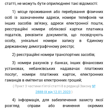
статті, не можуть бути оприлюднені такі відомості:
1) місце проживання або перебування фізичних
осіб із зазначенням адреси, номери телефонів чи
інших засобів зв’язку, адреси електронної пошти,
реєстраційні номери облікової картки платника
податків, реквізити документів, що посвідчують
особу, унікальні номери запису в Єдиному
державному демографічному реєстрі;
2) реєстраційні номери транспортних засобів;
3) номери рахунків у банках, інших фінансових
установах, небанківських надавачах платіжних
послуг, номери платіжних карток, електронних
гаманців в емітентах електронних грошей;
( Пункт 3 частини п’ятої статті 8 в редакції Закону
№
2888-IX від 12.01.2023
)
4) інформація, для забезпечення захисту якої
розгляд справи або вчинення окремих