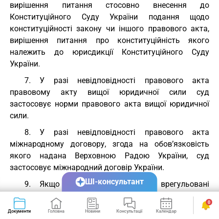
вирішення питання стосовно внесення до
Конституційного Суду України подання щодо
конституційності закону чи іншого правового акта,
вирішення питання про конституційність якого
належить до юрисдикції Конституційного Суду
України.
7. У разі невідповідності правового акта
правовому акту вищої юридичної сили суд
застосовує норми правового акта вищої юридичної
сили.
8. У разі невідповідності правового акта
міжнародному договору, згода на обов’язковість
якого надана Верховною Радою України, суд
застосовує міжнародний договір України.
ШІ-консультант
9. Якщо спірні відносини не врегульовані
законом, суд застосовує закон, що регулює подібні
0
за змістом відносини (аналогія закону), а за
Документи
Головна
Новини
Консультації
Календар
Сервіси