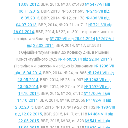
18.09.2012
, ВВР, 2013, № 37, ст.490
№ 5477-VI від
06.11.2012
, ВВР, 2013, № 50, ст.693
№ 245-VII від
16.05.2013
, ВВР, 2014, № 12, ст.178
№ 406-VII від
04.07.2013
, ВВР, 2014, № 20-21, ст.712
№ 721-VII від
16.01.2014
, ВВР, 2014, № 22, ст.801 - втратив чинність
на підставі Закону
№ 732-VII від 28.01.2014
№ 767-VII
від 23.02.2014
, ВВР, 2014, № 17, ст.593 )
( Офіційне тлумачення до Кодексу див. в Рішенні
Конституційного Суду
№ 4-рп/2014 від 22.04.2014
)
( Із змінами, внесеними згідно із Законами
№ 1206-VII
від 15.04.2014
, ВВР, 2014, № 24, ст.885
№ 1261-VII від
13.05.2014
, ВВР, 2014, № 28, ст.937
№ 1263-VII від
13.05.2014
, ВВР, 2014, № 27, ст.915
№ 1697-VII від
14.10.2014
, ВВР, 2015, № 2-3, ст.12
№ 1700-VII від
14.10.2014
, ВВР, 2014, № 49, ст.2056
№ 192-VIII від
12.02.2015
, ВВР, 2015, № 18, № 19-20, ст.132
№ 198-VIII
від 12.02.2015
, ВВР, 2015, № 17, ст.118
№ 484-VIII від
22.05.2015
, ВВР, 2015, № 33, ст.323
№ 541-VIII від
18.06.2015
, ВВР, 2015, № 32, ст.315
№ 629-VIII від