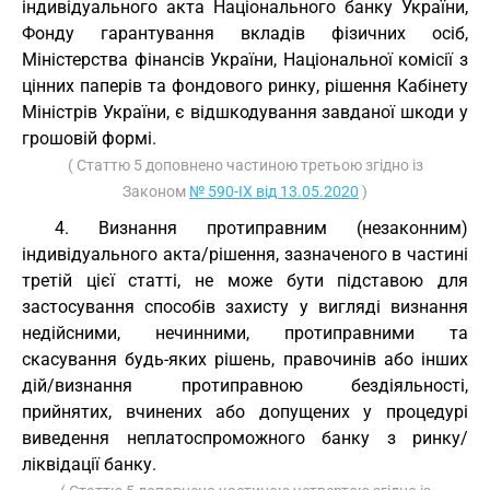
індивідуального акта Національного банку України,
Фонду гарантування вкладів фізичних осіб,
Міністерства фінансів України, Національної комісії з
цінних паперів та фондового ринку, рішення Кабінету
Міністрів України, є відшкодування завданої шкоди у
грошовій формі.
( Статтю 5 доповнено частиною третьою згідно із
Законом
№ 590-IX від 13.05.2020
)
4. Визнання протиправним (незаконним)
індивідуального акта/рішення, зазначеного в частині
третій цієї статті, не може бути підставою для
застосування способів захисту у вигляді визнання
недійсними, нечинними, протиправними та
скасування будь-яких рішень, правочинів або інших
дій/визнання протиправною бездіяльності,
прийнятих, вчинених або допущених у процедурі
виведення неплатоспроможного банку з ринку/
ліквідації банку.