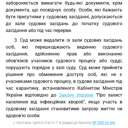
забороняється вимагати будь-які документи, крім
документа, що посвідчує особу. Особи, які бажають
бути присутніми у судовому засіданні, допускаються
до зали судових засідань до початку судового
засідання або під час перерви.
3. Суд може видалити із зали судових засідань
осіб, які перешкоджають веденню судового
засідання, здійсненню прав або виконанню
обов’язків учасників судового процесу або судді,
порушують порядок у залі суду. Суд може прийняти
рішення про обмеження доступу осіб, які не є
учасниками судового процесу, в судове засідання під
час карантину, встановленого Кабінетом Міністрів
України відповідно до
Закону України
"Про захист
населення від інфекційних хвороб", якщо участь в
судовому засіданні становитиме загрозу життю чи
здоров’ю особи.
( Частина третя статті 7 в редакції Закону
№ 540-IX від