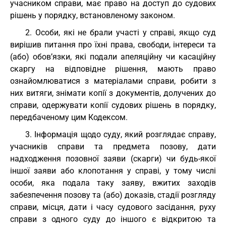
учасником справи, має право на доступ до судових
рішень у порядку, встановленому законом.
2. Особи, які не брали участі у справі, якщо суд
вирішив питання про їхні права, свободи, інтереси та
(або) обов’язки, які подали апеляційну чи касаційну
скаргу на відповідне рішення, мають право
ознайомлюватися з матеріалами справи, робити з
них витяги, знімати копії з документів, долучених до
справи, одержувати копії судових рішень в порядку,
передбаченому цим Кодексом.
3. Інформація щодо суду, який розглядає справу,
учасників справи та предмета позову, дати
надходження позовної заяви (скарги) чи будь-якої
іншої заяви або клопотання у справі, у тому числі
особи, яка подала таку заяву, вжитих заходів
забезпечення позову та (або) доказів, стадії розгляду
справи, місця, дати і часу судового засідання, руху
справи з одного суду до іншого є відкритою та