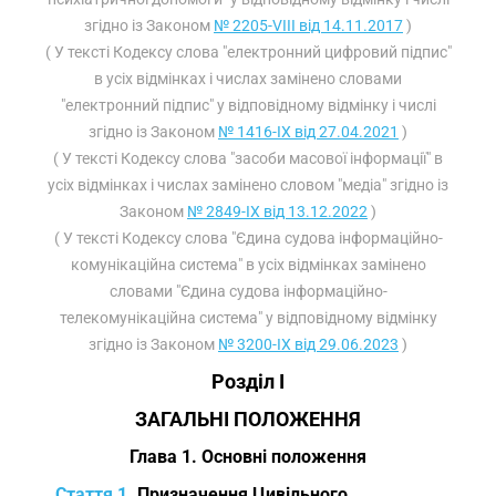
згідно із Законом
№ 2205-VIII від 14.11.2017
)
( У тексті Кодексу слова "електронний цифровий підпис"
в усіх відмінках і числах замінено словами
"електронний підпис" у відповідному відмінку і числі
згідно із Законом
№ 1416-IX від 27.04.2021
)
( У тексті Кодексу слова "засоби масової інформації" в
усіх відмінках і числах замінено словом "медіа" згідно із
Законом
№ 2849-IX від 13.12.2022
)
( У тексті Кодексу слова "Єдина судова інформаційно-
комунікаційна система" в усіх відмінках замінено
словами "Єдина судова інформаційно-
телекомунікаційна система" у відповідному відмінку
згідно із Законом
№ 3200-IX від 29.06.2023
)
Розділ I
ЗАГАЛЬНІ ПОЛОЖЕННЯ
Глава 1. Основні положення
Стаття 1.
Призначення Цивільного