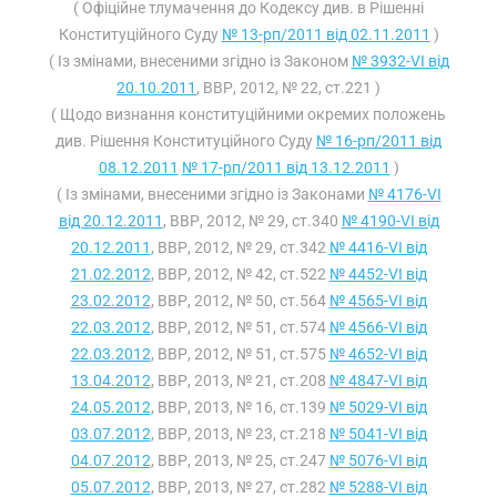
( Офіційне тлумачення до Кодексу див. в Рішенні
Конституційного Суду
№ 13-рп/2011 від 02.11.2011
)
( Із змінами, внесеними згідно із Законом
№ 3932-VI від
20.10.2011
, ВВР, 2012, № 22, ст.221 )
( Щодо визнання конституційними окремих положень
див. Рішення Конституційного Суду
№ 16-рп/2011 від
08.12.2011
№ 17-рп/2011 від 13.12.2011
)
( Із змінами, внесеними згідно із Законами
№ 4176-VI
від 20.12.2011
, ВВР, 2012, № 29, ст.340
№ 4190-VI від
20.12.2011
, ВВР, 2012, № 29, ст.342
№ 4416-VI від
21.02.2012
, ВВР, 2012, № 42, ст.522
№ 4452-VI від
23.02.2012
, ВВР, 2012, № 50, ст.564
№ 4565-VI від
22.03.2012
, ВВР, 2012, № 51, ст.574
№ 4566-VI від
22.03.2012
, ВВР, 2012, № 51, ст.575
№ 4652-VI від
13.04.2012
, ВВР, 2013, № 21, ст.208
№ 4847-VI від
24.05.2012
, ВВР, 2013, № 16, ст.139
№ 5029-VI від
03.07.2012
, ВВР, 2013, № 23, ст.218
№ 5041-VI від
04.07.2012
, ВВР, 2013, № 25, ст.247
№ 5076-VI від
05.07.2012
, ВВР, 2013, № 27, ст.282
№ 5288-VI від