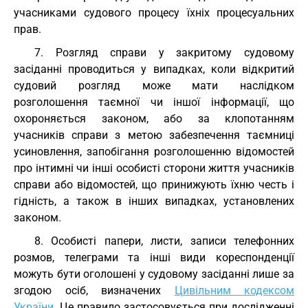
учасниками судового процесу їхніх процесуальних
прав.
7. Розгляд справи у закритому судовому
засіданні проводиться у випадках, коли відкритий
судовий розгляд може мати наслідком
розголошення таємної чи іншої інформації, що
охороняється законом, або за клопотанням
учасників справи з метою забезпечення таємниці
усиновлення, запобігання розголошенню відомостей
про інтимні чи інші особисті сторони життя учасників
справи або відомостей, що принижують їхню честь і
гідність, а також в інших випадках, установлених
законом.
8. Особисті папери, листи, записи телефонних
розмов, телеграми та інші види кореспонденції
можуть бути оголошені у судовому засіданні лише за
згодою осіб, визначених
Цивільним кодексом
України
. Це правило застосовується при дослідженні