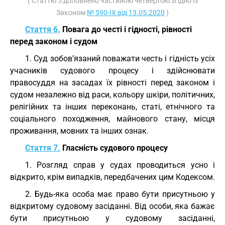
( Статтю 5 доповнено частиною четвертою згідно із
Законом
№ 590-IX від 13.05.2020
)
Стаття 6.
Повага до честі і гідності, рівності
перед законом і судом
1. Суд зобов’язаний поважати честь і гідність усіх
учасників судового процесу і здійснювати
правосуддя на засадах їх рівності перед законом і
судом незалежно від раси, кольору шкіри, політичних,
релігійних та інших переконань, статі, етнічного та
соціального походження, майнового стану, місця
проживання, мовних та інших ознак.
Стаття 7.
Гласність судового процесу
1. Розгляд справ у судах проводиться усно і
відкрито, крім випадків, передбачених цим Кодексом.
2. Будь-яка особа має право бути присутньою у
відкритому судовому засіданні. Від особи, яка бажає
бути присутньою у судовому засіданні,