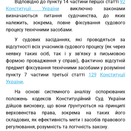
Відповідно до пункту 14 частини першої статті
92
Конституції України
виключно законами
визначаються питання судочинства, до яких
належить, зокрема, повне фіксування судового
процесу технічними засобами.
У судових засіданнях, які проводяться за
відсутності всіх учасників судового процесу (як через
неявку таких осіб, так і у зв'язку з письмовою
формою провадження у справі), фактично відсутній
предмет фіксування технічними засобами у розумінні
пункту 7 частини третьої статті
129
Конституції
України
.
На основі системного аналізу оспорюваних
положень кодексів Конституційний Суд України
дійшов висновку, що вони ґрунтуються на принципі
верховенства права, зокрема на таких його
складових, як ефективність мети і засобів правового
регулювання, розумність та логічність закону.