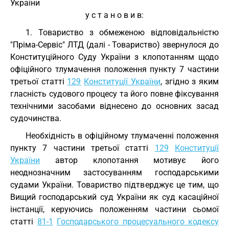
України
у с т а н о в и в:
1. Товариство з обмеженою відповідальністю
"Пріма-Сервіс" ЛТД (далі - Товариство) звернулося до
Конституційного Суду України з клопотанням щодо
офіційного тлумачення положення пункту 7 частини
третьої статті
129
Конституції України
, згідно з яким
гласність судового процесу та його повне фіксування
технічними засобами віднесено до основних засад
судочинства.
Необхідність в офіційному тлумаченні положення
пункту 7 частини третьої статті
129
Конституції
України
автор клопотання мотивує його
неоднозначним застосуванням господарськими
судами України. Товариство підтверджує це тим, що
Вищий господарський суд України як суд касаційної
інстанції, керуючись положенням частини сьомої
статті
81-1
Господарського процесуального кодексу