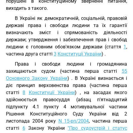
порушені в конституційному зверненні питання,
виходить з такого.
В Україні як демократичній, соціальній, правовій
державі права і свободи людини та їх гарантії
визначають зміст і спрямованість діяльності
держави; утвердження і забезпечення прав і свобод
людини є головним обов'язком держави (стаття
1
,
частина друга статті
3
Конституції України
) .
Права і свободи людини і громадянина
захищаються судом (частина перша статті
55
Основного Закону України
) . В Україні визнається і
діє принцип верховенства права (частина перша
статті
8
Конституції України
) , на засадах якого
здійснюється правосуддя (абзац п'ятнадцятий
підпункту 4.1 пункту 4 мотивувальної частини
Рішення Конституційного Суду України від 2
листопада 2004 року
N 15-рп/2004
, частина перша
статті
6
Закону України
"Про судоустрій і статус