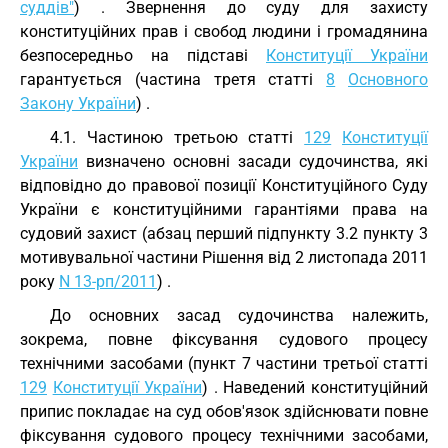
суддів"
) . Звернення до суду для захисту
конституційних прав і свобод людини і громадянина
безпосередньо на підставі
Конституції України
гарантується (частина третя статті
8
Основного
Закону України
) .
4.1. Частиною третьою статті
129
Конституції
України
визначено основні засади судочинства, які
відповідно до правової позиції Конституційного Суду
України є конституційними гарантіями права на
судовий захист (абзац перший підпункту 3.2 пункту 3
мотивувальної частини Рішення від 2 листопада 2011
року
N 13-рп/2011
) .
До основних засад судочинства належить,
зокрема, повне фіксування судового процесу
технічними засобами (пункт 7 частини третьої статті
129
Конституції України
) . Наведений конституційний
припис покладає на суд обов'язок здійснювати повне
фіксування судового процесу технічними засобами,