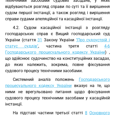
технічними засобами судових засідань, у яких
відбуваються розгляд справи по суті та її вирішення
судом першої інстанції, а також розгляд і вирішення
справи судами апеляційної та касаційної інстанції.
4.2. Судом касаційної інстанції з розгляду
господарських справ є Вищий господарський суд
України (стаття
31
Закону України
"Про судоустрій і
статус суддів"
, частина третя статті
4-6
Господарського процесуального кодексу України
) ,
що здійснює судочинство на конституційних засадах,
до яких належить, зокрема, повне фіксування
судового процесу технічними засобами.
Системний аналіз положень
Господарського
процесуального кодексу України
вказує на те, що
ними не врегульовано питання щодо фіксування
судового процесу технічними засобами у касаційній
інстанції.
На підставі частини третьої статті
8
Основного