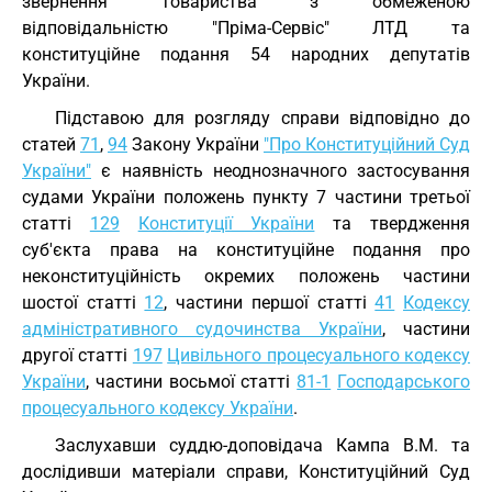
звернення товариства з обмеженою
відповідальністю "Пріма-Сервіс" ЛТД та
конституційне подання 54 народних депутатів
України.
Підставою для розгляду справи відповідно до
статей
71
,
94
Закону України
"Про Конституційний Суд
України"
є наявність неоднозначного застосування
судами України положень пункту 7 частини третьої
статті
129
Конституції України
та твердження
суб'єкта права на конституційне подання про
неконституційність окремих положень частини
шостої статті
12
, частини першої статті
41
Кодексу
адміністративного судочинства України
, частини
другої статті
197
Цивільного процесуального кодексу
України
, частини восьмої статті
81-1
Господарського
процесуального кодексу України
.
Заслухавши суддю-доповідача Кампа В.М. та
дослідивши матеріали справи, Конституційний Суд