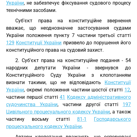
України
, не забезпечує фіксування судового процесу
технічними засобами.
Суб'єкт права на конституційне звернення
вважає, що неоднозначне застосування судами
України положення пункту 7 частини третьої статті
129
Конституції України
призвело до порушення його
конституційного права на судовий захист.
2. Суб'єкт права на конституційне подання - 54
народних депутати України - звернувся до
Конституційного Суду України з клопотанням
визнати такими, що не відповідають
Конституції
України
, окремі положення частини шостої статті
12
,
частини першої статті
41
Кодексу адміністративного
судочинства України
, частини другої статті
197
Цивільного процесуального кодексу України
, а також
частину восьму статті
81-1
Господарського
процесуального кодексу України
.
Автори клопотання вважають, що оспорювані