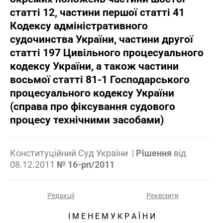
статті 12, частини першої статті 41
Кодексу адміністративного
судочинства України, частини другої
статті 197 Цивільного процесуального
кодексу України, а також частини
восьмої статті 81-1 Господарського
процесуального кодексу України
(справа про фіксування судового
процесу технічними засобами)
Конституційний Суд України
|
Рішення
від
08.12.2011
№ 16-рп/2011
Редакції
Реквізити
І М Е Н Е М У К Р А Ї Н И