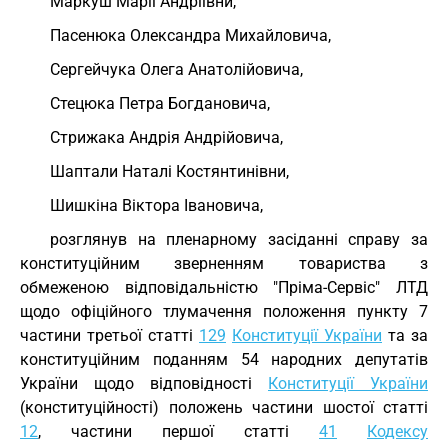
Маркуш Марії Андріївни,
Пасенюка Олександра Михайловича,
Сергейчука Олега Анатолійовича,
Стецюка Петра Богдановича,
Стрижака Андрія Андрійовича,
Шаптали Наталі Костянтинівни,
Шишкіна Віктора Івановича,
розглянув на пленарному засіданні справу за
конституційним зверненням товариства з
обмеженою відповідальністю "Пріма-Сервіс" ЛТД
щодо офіційного тлумачення положення пункту 7
частини третьої статті
129
Конституції України
та за
конституційним поданням 54 народних депутатів
України щодо відповідності
Конституції України
(конституційності) положень частини шостої статті
12
, частини першої статті
41
Кодексу