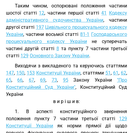
Таким чином, оспорювані положення частини
шостої статті
12
, частини першої статті
41
Кодексу
адміністративного судочинства України
, частини
другої статті
197
Цивільного процесуального кодексу
України
, частини восьмої статті
81-1
Господарського
процесуального кодексу України
не суперечать
частині другій статті
8
та пункту 7 частини третьої
статті
129
Основного Закону України
.
Виходячи з викладеного та керуючись статтями
147
,
150
,
153
Конституції України
, статтями
51
,
61
,
62
,
65
,
66
,
67
,
69
,
73
,
95
Закону України
"Про
Конституційний Суд України"
, Конституційний Суд
України
в и р і ш и в:
1. В аспекті конституційного звернення
положення пункту 7 частини третьої статті
129
Конституції України
як норми прямої дії щодо
повного фіксування судового процесу технічними