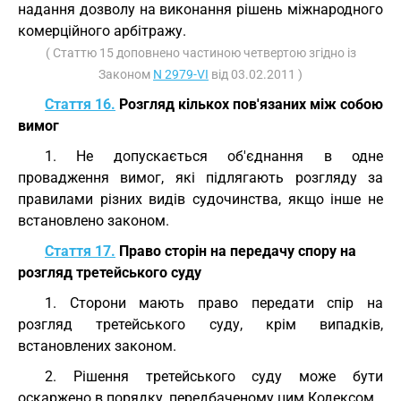
надання дозволу на виконання рішень міжнародного
комерційного арбітражу.
( Статтю 15 доповнено частиною четвертою згідно із
Законом
N 2979-VI
від 03.02.2011 )
Стаття 16.
Розгляд кількох пов'язаних між собою
вимог
1. Не допускається об'єднання в одне
провадження вимог, які підлягають розгляду за
правилами різних видів судочинства, якщо інше не
встановлено законом.
Стаття 17.
Право сторін на передачу спору на
розгляд третейського суду
1. Сторони мають право передати спір на
розгляд третейського суду, крім випадків,
встановлених законом.
2. Рішення третейського суду може бути
оскаржено в порядку, передбаченому цим Кодексом.