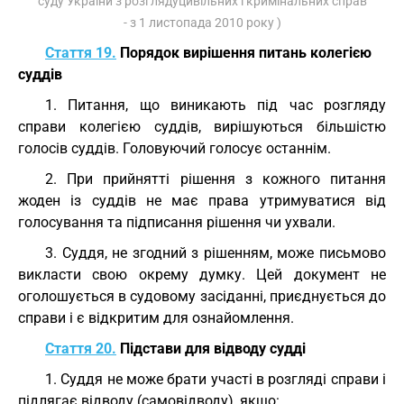
суду України з розглядуцивільних і кримінальних справ
- з 1 листопада 2010 року )
Стаття 19.
Порядок вирішення питань колегією
суддів
1. Питання, що виникають під час розгляду
справи колегією суддів, вирішуються більшістю
голосів суддів. Головуючий голосує останнім.
2. При прийнятті рішення з кожного питання
жоден із суддів не має права утримуватися від
голосування та підписання рішення чи ухвали.
3. Суддя, не згодний з рішенням, може письмово
викласти свою окрему думку. Цей документ не
оголошується в судовому засіданні, приєднується до
справи і є відкритим для ознайомлення.
Стаття 20.
Підстави для відводу судді
1. Суддя не може брати участі в розгляді справи і
підлягає відводу (самовідводу), якщо: