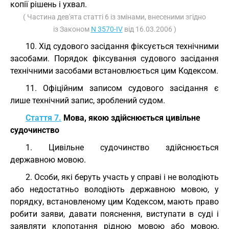
копії рішень і ухвал.
( Частина дев'ята статті 6 із змінами, внесеними згідно
із Законом
N 3570-IV
від 16.03.2006 )
10. Хід судового засідання фіксується технічними
засобами. Порядок фіксування судового засідання
технічними засобами встановлюється цим Кодексом.
11. Офіційним записом судового засідання є
лише технічний запис, зроблений судом.
Стаття 7.
Мова, якою здійснюється цивільне
судочинство
1. Цивільне судочинство здійснюється
державною мовою.
2. Особи, які беруть участь у справі і не володіють
або недостатньо володіють державною мовою, у
порядку, встановленому цим Кодексом, мають право
робити заяви, давати пояснення, виступати в суді і
заявляти клопотання рідною мовою або мовою,