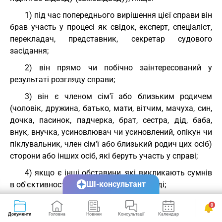
1) під час попереднього вирішення цієї справи він
брав участь у процесі як свідок, експерт, спеціаліст,
перекладач, представник, секретар судового
засідання;
2) він прямо чи побічно заінтересований у
результаті розгляду справи;
3) він є членом сім'ї або близьким родичем
(чоловік, дружина, батько, мати, вітчим, мачуха, син,
дочка, пасинок, падчерка, брат, сестра, дід, баба,
внук, внучка, усиновлювач чи усиновлений, опікун чи
піклувальник, член сім'ї або близький родич цих осіб)
сторони або інших осіб, які беруть участь у справі;
4) якщо є інші обставини, які викликають сумнів
ШІ-консультант
в об'єктивності та неупередженості судді;
5) було порушено порядок визначення судді для
0
розгляду справи, встановлений частиною третьою
Документи
Головна
Новини
Консультації
Календар
Сервіси