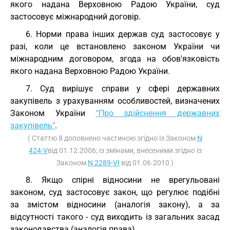
якого надана Верховною Радою України, суд
застосовує міжнародний договір.
6. Норми права інших держав суд застосовує у
разі, коли це встановлено законом України чи
міжнародним договором, згода на обов'язковість
якого надана Верховною Радою України.
7. Суд вирішує справи у сфері державних
закупівель з урахуванням особливостей, визначених
Законом України
"Про здійснення державних
закупівель"
.
( Статтю 8 доповнено частиною згідно із Законом
N
424-V
від 01.12.2006; із змінами, внесеними згідно із
Законом
N 2289-VI
від 01.06.2010 )
8. Якщо спірні відносини не врегульовані
законом, суд застосовує закон, що регулює подібні
за змістом відносини (аналогія закону), а за
відсутності такого - суд виходить із загальних засад
законодавства (аналогія права).