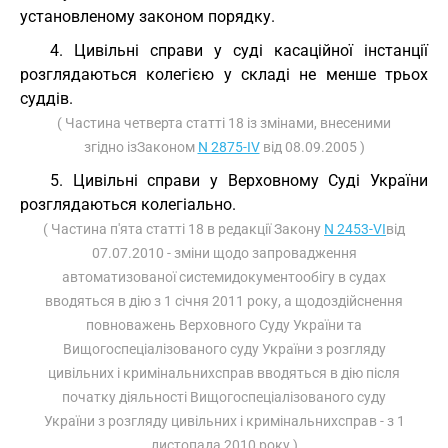
установленому законом порядку.
4. Цивільні справи у суді касаційної інстанції
розглядаються колегією у складі не менше трьох
суддів.
( Частина четверта статті 18 із змінами, внесеними
згідно ізЗаконом
N 2875-IV
від 08.09.2005 )
5. Цивільні справи у Верховному Суді України
розглядаються колегіально.
( Частина п'ята статті 18 в редакції Закону
N 2453-VI
від
07.07.2010 - зміни щодо запровадження
автоматизованої системидокументообігу в судах
вводяться в дію з 1 січня 2011 року, а щодоздійснення
повноважень Верховного Суду України та
Вищогоспеціалізованого суду України з розгляду
цивільних і кримінальнихсправ вводяться в дію після
початку діяльності Вищогоспеціалізованого суду
України з розгляду цивільних і кримінальнихсправ - з 1
листопада 2010 року )