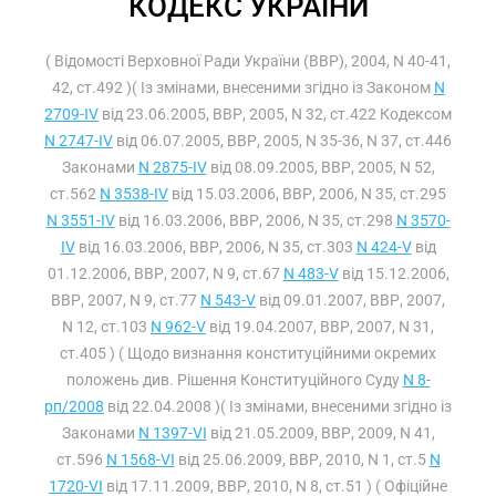
КОДЕКС УКРАЇНИ
( Відомості Верховної Ради України (ВВР), 2004, N 40-41,
42, ст.492 )( Із змінами, внесеними згідно із Законом
N
2709-IV
від 23.06.2005, ВВР, 2005, N 32, ст.422 Кодексом
N 2747-IV
від 06.07.2005, ВВР, 2005, N 35-36, N 37, ст.446
Законами
N 2875-IV
від 08.09.2005, ВВР, 2005, N 52,
ст.562
N 3538-IV
від 15.03.2006, ВВР, 2006, N 35, ст.295
N 3551-IV
від 16.03.2006, ВВР, 2006, N 35, ст.298
N 3570-
IV
від 16.03.2006, ВВР, 2006, N 35, ст.303
N 424-V
від
01.12.2006, ВВР, 2007, N 9, ст.67
N 483-V
від 15.12.2006,
ВВР, 2007, N 9, ст.77
N 543-V
від 09.01.2007, ВВР, 2007,
N 12, ст.103
N 962-V
від 19.04.2007, ВВР, 2007, N 31,
ст.405 ) ( Щодо визнання конституційними окремих
положень див. Рішення Конституційного Суду
N 8-
рп/2008
від 22.04.2008 )( Із змінами, внесеними згідно із
Законами
N 1397-VI
від 21.05.2009, ВВР, 2009, N 41,
ст.596
N 1568-VI
від 25.06.2009, ВВР, 2010, N 1, ст.5
N
1720-VI
від 17.11.2009, ВВР, 2010, N 8, ст.51 ) ( Офіційне