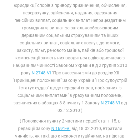
юрисдикції спорів з приводу призначення, обчислення,
перерахунку, здійснення, надання, одержання
пенсійних виплат, соціальних виплат непрацездатним
громадянам, виплат за загальнообов'язковим
державним соціальним страхуванням та інших
соціальних виплат, соціальних послуг, допомоги,
захисту, пільг, речового майна, пайків або грошової
компенсації замість них вводяться в дію одночасно з
набранням чинності Законом України від 2 грудня 2010
року
N 2748-VI
"Про внесення змін до розділу XII
"Прикінцеві положення" Закону України "Про судоустрій
і статус суддів" щодо передачі справ, пов'язаних із
соціальними виплатами" з урахуванням положень,
зазначених в абзацах 3-8 пункту 1 Закону
N 2748-VI
від
02.12.2010 )
( Положення пункту 2 частини першої статті 15, в
редакції Закону
N 1691-VI
від 18.02.2010, втратили
чинність, як такі, що є неконституційними, на підставі