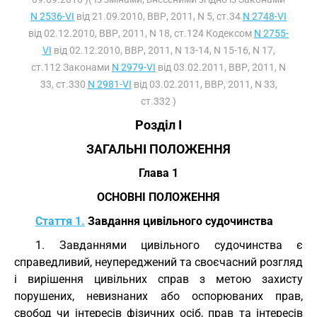
N 2536-VI
від 21.09.2010, ВВР, 2011, N 5, ст.34
N 2748-VI
від 02.12.2010, ВВР, 2011, N 18, ст.124 Кодексом
N 2755-
VI
від 02.12.2010, ВВР, 2011, N 13-14, N 15-16, N 17,
ст.112 Законами
N 2979-VI
від 03.02.2011, ВВР, 2011, N
33, ст.330
N 2981-VI
від 03.02.2011, ВВР, 2011, N 33,
ст.332 )
Розділ I
ЗАГАЛЬНІ ПОЛОЖЕННЯ
Глава 1
ОСНОВНІ ПОЛОЖЕННЯ
Стаття 1.
Завдання цивільного судочинства
1. Завданнями цивільного судочинства є
справедливий, неупереджений та своєчасний розгляд
і вирішення цивільних справ з метою захисту
порушених, невизнаних або оспорюваних прав,
свобод чи інтересів фізичних осіб, прав та інтересів