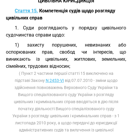
ЦИВІЛЬНА ЮРИСДИКЦІЯ
Стаття 15.
Компетенція судів щодо розгляду
цивільних справ
1. Суди розглядають у порядку цивільного
судочинства справи щодо:
1) захисту порушених, невизнаних або
оспорюваних прав, свобод чи інтересів, що
виникають із цивільних, житлових, земельних,
сімейних, трудових відносин;
( Пункт 2 частини першої статті 15 виключено на
підставі Закону
N 2453-VI
від 07.07.2010 - зміни щодо
здійснення повноважень Верховного Суду України та
Вищого спеціалізованого суду України з розгляду
цивільних і кримінальних справ вводяться в дію після
початку діяльності Вищого спеціалізованого суду
України з розгляду цивільних і кримінальних справ - з 1
листопада 2010 року, а щодо передачі до юрисдикції
адміністративних судів та вилучення із цивільної