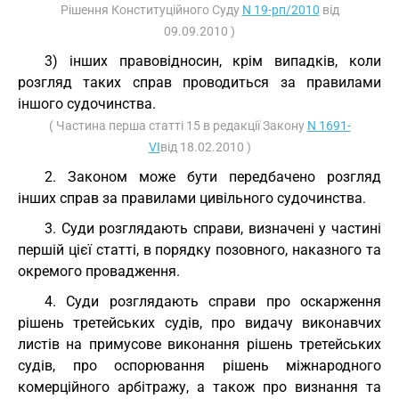
Рішення Конституційного Суду
N 19-рп/2010
від
09.09.2010 )
3) інших правовідносин, крім випадків, коли
розгляд таких справ проводиться за правилами
іншого судочинства.
( Частина перша статті 15 в редакції Закону
N 1691-
VI
від 18.02.2010 )
2. Законом може бути передбачено розгляд
інших справ за правилами цивільного судочинства.
3. Суди розглядають справи, визначені у частині
першій цієї статті, в порядку позовного, наказного та
окремого провадження.
4. Суди розглядають справи про оскарження
рішень третейських судів, про видачу виконавчих
листів на примусове виконання рішень третейських
судів, про оспорювання рішень міжнародного
комерційного арбітражу, а також про визнання та