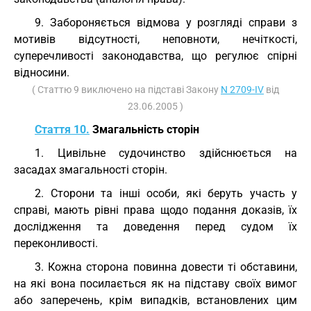
9. Забороняється відмова у розгляді справи з
мотивів відсутності, неповноти, нечіткості,
суперечливості законодавства, що регулює спірні
відносини.
( Статтю 9 виключено на підставі Закону
N 2709-IV
від
23.06.2005 )
Стаття 10.
Змагальність сторін
1. Цивільне судочинство здійснюється на
засадах змагальності сторін.
2. Сторони та інші особи, які беруть участь у
справі, мають рівні права щодо подання доказів, їх
дослідження та доведення перед судом їх
переконливості.
3. Кожна сторона повинна довести ті обставини,
на які вона посилається як на підставу своїх вимог
або заперечень, крім випадків, встановлених цим