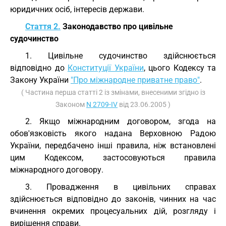
юридичних осіб, інтересів держави.
Стаття 2.
Законодавство про цивільне
судочинство
1. Цивільне судочинство здійснюється
відповідно до
Конституції України
, цього Кодексу та
Закону України
"Про міжнародне приватне право"
.
( Частина перша статті 2 із змінами, внесеними згідно із
Законом
N 2709-IV
від 23.06.2005 )
2. Якщо міжнародним договором, згода на
обов'язковість якого надана Верховною Радою
України, передбачено інші правила, ніж встановлені
цим Кодексом, застосовуються правила
міжнародного договору.
3. Провадження в цивільних справах
здійснюється відповідно до законів, чинних на час
вчинення окремих процесуальних дій, розгляду і
вирішення справи.