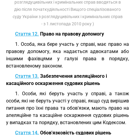
розглядуцивільних і кримінальних справ вводяться в
дію після початкудіяльності Вищого спеціалізованого
суду України з розглядуцивільних і кримінальних справ
- з 1 листопада 2010 року )
Стаття 12.
Право на правову допомогу
1. Особа, яка бере участь у справі, має право на
правову допомогу, яка надається адвокатами або
іншими фахівцями у галузі права в порядку,
встановленому законом.
Стаття 13.
Забезпечення апеляційного і
касаційного оскарження судових рішень
1. Особи, які беруть участь у справі, а також
особи, які не беруть участі у справі, якщо суд вирішив
питання про їхні права та обов'язки, мають право на
апеляційне та касаційне оскарження судових рішень
у випадках та порядку, встановлених цим Кодексом.
Стаття 14.
Обов'язковість судових рішень