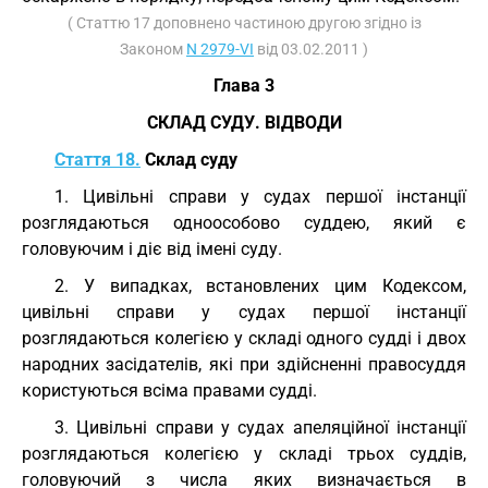
( Статтю 17 доповнено частиною другою згідно із
Законом
N 2979-VI
від 03.02.2011 )
Глава 3
СКЛАД СУДУ. ВІДВОДИ
Стаття 18.
Склад суду
1. Цивільні справи у судах першої інстанції
розглядаються одноособово суддею, який є
головуючим і діє від імені суду.
2. У випадках, встановлених цим Кодексом,
цивільні справи у судах першої інстанції
розглядаються колегією у складі одного судді і двох
народних засідателів, які при здійсненні правосуддя
користуються всіма правами судді.
3. Цивільні справи у судах апеляційної інстанції
розглядаються колегією у складі трьох суддів,
головуючий з числа яких визначається в