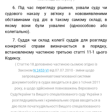
6. Під час перегляду рішення, ухвали суду чи
судового наказу у зв'язку з нововиявленими
обставинами суд діє в такому самому складі, в
якому вони були ухвалені (одноособово або
колегіально).
7. Суддя чи склад колегії суддів для розгляду
конкретної справи визначається в порядку,
встановленому частиною третьою статті 11-1 цього
Кодексу.
( Статтю 18 доповнено частиною сьомою згідно із
Законом
N 2453-VI
від 07.07.2010 - зміни щодо
запровадженняавтоматизованої системи
документообігу в судах вводяться в дію з 1січня 2011
року, а щодо здійснення повноважень Верховного
СудуУкраїни та Вищого спеціалізованого суду України з
розглядуцивільних і кримінальних справ вводяться в
дію після початкудіяльності Вищого спеціалізованого