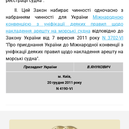
реєстрації судна".
II. Цей Закон набирає чинності одночасно з
набранням чинності для України
Міжнародною
конвенцією з уніфікації деяких правил щодо
накладення арешту на морські судна
відповідно до
Закону України від 7 вересня 2011 року
N 3702-VI
"Про приєднання України до Міжнародної конвенції з
уніфікації деяких правил щодо накладення арешту на
морські судна".
Президент України
В.ЯНУКОВИЧ
м. Київ,
20 грудня 2011 року
N 4190-VI