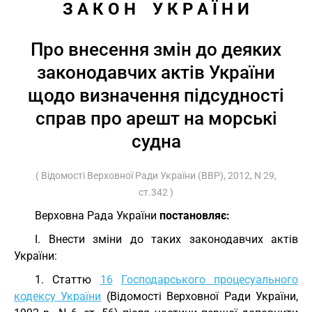
З А К О Н    У К Р А Ї Н И
Про внесення змін до деяких
законодавчих актів України
щодо визначення підсудності
справ про арешт на морські
судна
( Відомості Верховної Ради України (ВВР), 2012, N 29,
ст.342 )
Верховна Рада України
постановляє:
I. Внести зміни до таких законодавчих актів
України:
1. Статтю
16
Господарського процесуального
кодексу України
(Відомості Верховної Ради України,