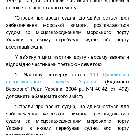
1992 р., N 6, ст. 56) після частини першої доповнити
новою частиною такого змісту:
"Справи про арешт судна, що здійснюється для
забезпечення морської вимоги, розглядаються
судом за місцезнаходженням морського порту
України, в якому перебуває судно, або порту
реєстрації судна".
У зв'язку з цим частини другу - восьму вважати
відповідно частинами третьою - дев'ятою.
2. Частину четверту статті
114
Цивільного
процесуального кодексу України
(Відомості
Верховної Ради України, 2004 р., NN 40-42, ст. 492)
доповнити абзацом такого змісту:
"Справи про арешт судна, що здійснюється для
забезпечення морської вимоги, розглядаються
судом за місцезнаходженням морського порту
України, в якому перебуває судно, або порту