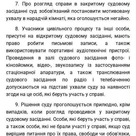
7. Про розгляд справи в закритому судовому
засіданні суд зобов'язаний постановити мотивовану
ухвалу в нарадчій кімнаті, яка оголошується негайно.
8. Учасники цивільного процесу та інші особи,
присутні на відкритому судовому засіданні, мають
право робити письмові записи, а також
використовувати портативні аудіотехнічні пристрої.
Проведення в залі судового засідання фото- і
кінозйомки, відео-, звукозапису із застосуванням
стаціонарної апаратури, а також транслювання
судового засідання по радіо і телебаченню
допускаються на підставі ухвали суду за наявності
згоди на це осіб, які беруть участь у справі.
9. Рішення суду проголошується прилюдно, крім
випадків, коли розгляд проводився у закритому
судовому засіданні. Особи, які беруть участь у справі,
а також особи, які не брали участі у справі, якщо суд
вирішив питання про їх права, свободи чи обов'язки,