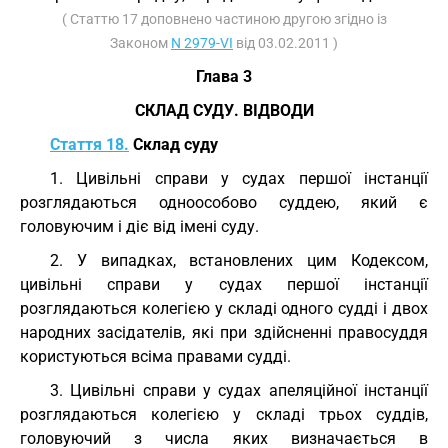
( Статтю 17 доповнено частиною другою згідно із
Законом
N 2979-VI
від 03.02.2011 )
Глава 3
СКЛАД СУДУ. ВІДВОДИ
Стаття 18.
Склад суду
1. Цивільні справи у судах першої інстанції
розглядаються одноособово суддею, який є
головуючим і діє від імені суду.
2. У випадках, встановлених цим Кодексом,
цивільні справи у судах першої інстанції
розглядаються колегією у складі одного судді і двох
народних засідателів, які при здійсненні правосуддя
користуються всіма правами судді.
3. Цивільні справи у судах апеляційної інстанції
розглядаються колегією у складі трьох суддів,
головуючий з числа яких визначається в