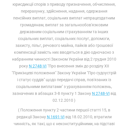
юрисдикції спорів з приводу призначення, обчислення,
перерахунку, здійснення, надання, одержання
пенсійних виплат, соціальних виплат непрацездатним
громадянам, виплат за загальнообов'язковим
державним соціальним страхуванням та інших
соціальних виплат, соціальних послуг, допомоги,
захисту, пільг, речового майна, пайків або грошової
компенсації замість них вводяться в дію одночасно з
набранням чинності Законом України від 2 грудня 2010
року
N 2748-VI
"Про внесення змін до розділу XII
"Прикінцеві положення" Закону України "Про судоустрій
і статус суддів" щодо передачі справ, пов'язаних із
соціальними виплатами" з урахуванням положень,
зазначених в абзацах 3-8 пункту 1 Закону
N 2748-VI
від
02.12.2010 )
( Положення пункту 2 частини першої статті 15, в
редакції Закону
N 1691-VI
від 18.02.2010, втратили
чинність, як такі, що є неконституційними, на підставі