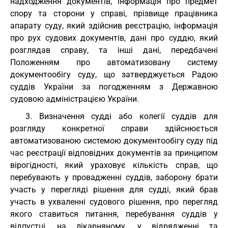
надходження документів, інформація про предмет
спору та сторони у справі, прізвище працівника
апарату суду, який здійснив реєстрацію, інформація
про рух судових документів, дані про суддю, який
розглядав справу, та інші дані, передбачені
Положенням про автоматизовану систему
документообігу суду, що затверджується Радою
суддів України за погодженням з Державною
судовою адміністрацією України.
3. Визначення судді або колегії суддів для
розгляду конкретної справи здійснюється
автоматизованою системою документообігу суду під
час реєстрації відповідних документів за принципом
вірогідності, який ураховує кількість справ, що
перебувають у провадженні суддів, заборону брати
участь у перегляді рішення для судді, який брав
участь в ухваленні судового рішення, про перегляд
якого ставиться питання, перебування суддів у
відпустці, на лікарняному, у відрядженні та