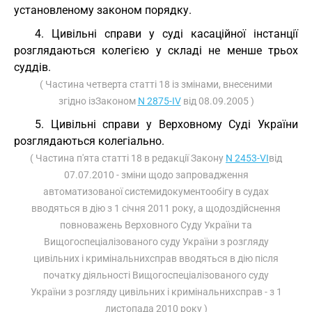
установленому законом порядку.
4. Цивільні справи у суді касаційної інстанції
розглядаються колегією у складі не менше трьох
суддів.
( Частина четверта статті 18 із змінами, внесеними
згідно ізЗаконом
N 2875-IV
від 08.09.2005 )
5. Цивільні справи у Верховному Суді України
розглядаються колегіально.
( Частина п'ята статті 18 в редакції Закону
N 2453-VI
від
07.07.2010 - зміни щодо запровадження
автоматизованої системидокументообігу в судах
вводяться в дію з 1 січня 2011 року, а щодоздійснення
повноважень Верховного Суду України та
Вищогоспеціалізованого суду України з розгляду
цивільних і кримінальнихсправ вводяться в дію після
початку діяльності Вищогоспеціалізованого суду
України з розгляду цивільних і кримінальнихсправ - з 1
листопада 2010 року )