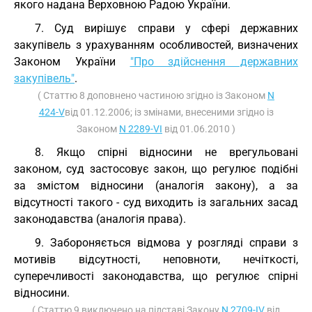
якого надана Верховною Радою України.
7. Суд вирішує справи у сфері державних
закупівель з урахуванням особливостей, визначених
Законом України
"Про здійснення державних
закупівель"
.
( Статтю 8 доповнено частиною згідно із Законом
N
424-V
від 01.12.2006; із змінами, внесеними згідно із
Законом
N 2289-VI
від 01.06.2010 )
8. Якщо спірні відносини не врегульовані
законом, суд застосовує закон, що регулює подібні
за змістом відносини (аналогія закону), а за
відсутності такого - суд виходить із загальних засад
законодавства (аналогія права).
9. Забороняється відмова у розгляді справи з
мотивів відсутності, неповноти, нечіткості,
суперечливості законодавства, що регулює спірні
відносини.
( Статтю 9 виключено на підставі Закону
N 2709-IV
від