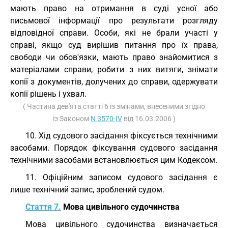
мають право на отримання в суді усної або
письмової інформації про результати розгляду
відповідної справи. Особи, які не брали участі у
справі, якщо суд вирішив питання про їх права,
свободи чи обов'язки, мають право знайомитися з
матеріалами справи, робити з них витяги, знімати
копії з документів, долучених до справи, одержувати
копії рішень і ухвал.
( Частина дев'ята статті 6 із змінами, внесеними згідно
із Законом
N 3570-IV
від 16.03.2006 )
10. Хід судового засідання фіксується технічними
засобами. Порядок фіксування судового засідання
технічними засобами встановлюється цим Кодексом.
11. Офіційним записом судового засідання є
лише технічний запис, зроблений судом.
Стаття 7.
Мова цивільного судочинства
Мова цивільного судочинства визначається