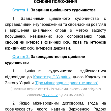
ОСНОВНІ ПОЛОЖЕННЯ
Стаття 1.
Завдання цивільного судочинства
1. Завданнями цивільного судочинства є
справедливий, неупереджений та своєчасний розгляд
і вирішення цивільних справ з метою захисту
порушених, невизнаних або оспорюваних прав,
свобод чи інтересів фізичних осіб, прав та інтересів
юридичних осіб, інтересів держави.
Стаття 2.
Законодавство про цивільне
судочинство
1. Цивільне судочинство здійснюється
відповідно до
Конституції України
, цього Кодексу та
Закону України
"Про міжнародне приватне право"
.
( Частина перша статті 2 із змінами, внесеними згідно із
Законом
N 2709-IV
від 23.06.2005 )
2. Якщо міжнародним договором, згода на
обов'язковість якого надана Верховною Радою