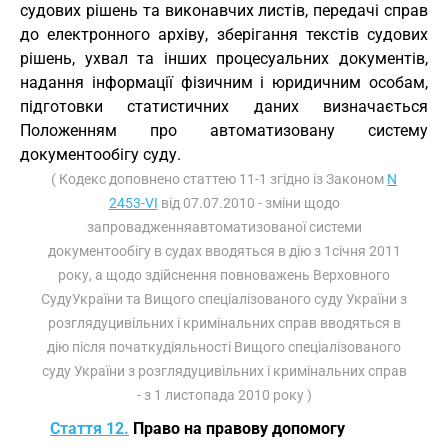
судових рішень та виконавчих листів, передачі справ
до електронного архіву, зберігання текстів судових
рішень, ухвал та інших процесуальних документів,
надання інформації фізичним і юридичним особам,
підготовки статистичних даних визначається
Положенням про автоматизовану систему
документообігу суду.
( Кодекс доповнено статтею 11-1 згідно із Законом
N
2453-VI
від 07.07.2010 - зміни щодо
запровадженняавтоматизованої системи
документообігу в судах вводяться в дію з 1січня 2011
року, а щодо здійснення повноважень Верховного
СудуУкраїни та Вищого спеціалізованого суду України з
розглядуцивільних і кримінальних справ вводяться в
дію після початкудіяльності Вищого спеціалізованого
суду України з розглядуцивільних і кримінальних справ
- з 1 листопада 2010 року )
Стаття 12.
Право на правову допомогу