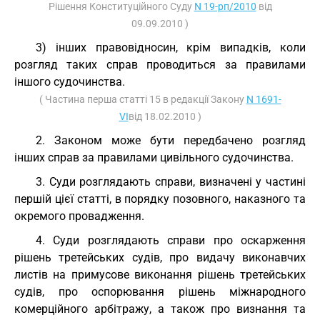
Рішення Конституційного Суду
N 19-рп/2010
від
09.09.2010 )
3) інших правовідносин, крім випадків, коли
розгляд таких справ проводиться за правилами
іншого судочинства.
( Частина перша статті 15 в редакції Закону
N 1691-
VI
від 18.02.2010 )
2. Законом може бути передбачено розгляд
інших справ за правилами цивільного судочинства.
3. Суди розглядають справи, визначені у частині
першій цієї статті, в порядку позовного, наказного та
окремого провадження.
4. Суди розглядають справи про оскарження
рішень третейських судів, про видачу виконавчих
листів на примусове виконання рішень третейських
судів, про оспорювання рішень міжнародного
комерційного арбітражу, а також про визнання та