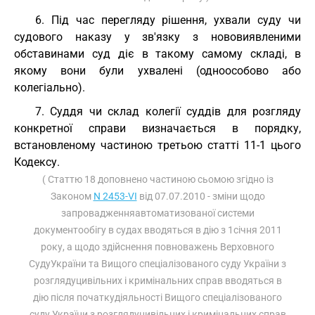
6. Під час перегляду рішення, ухвали суду чи
судового наказу у зв'язку з нововиявленими
обставинами суд діє в такому самому складі, в
якому вони були ухвалені (одноособово або
колегіально).
7. Суддя чи склад колегії суддів для розгляду
конкретної справи визначається в порядку,
встановленому частиною третьою статті 11-1 цього
Кодексу.
( Статтю 18 доповнено частиною сьомою згідно із
Законом
N 2453-VI
від 07.07.2010 - зміни щодо
запровадженняавтоматизованої системи
документообігу в судах вводяться в дію з 1січня 2011
року, а щодо здійснення повноважень Верховного
СудуУкраїни та Вищого спеціалізованого суду України з
розглядуцивільних і кримінальних справ вводяться в
дію після початкудіяльності Вищого спеціалізованого
суду України з розглядуцивільних і кримінальних справ