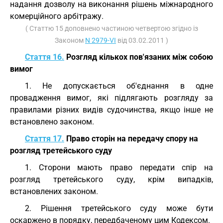
надання дозволу на виконання рішень міжнародного
комерційного арбітражу.
( Статтю 15 доповнено частиною четвертою згідно із
Законом
N 2979-VI
від 03.02.2011 )
Стаття 16.
Розгляд кількох пов'язаних між собою
вимог
1. Не допускається об'єднання в одне
провадження вимог, які підлягають розгляду за
правилами різних видів судочинства, якщо інше не
встановлено законом.
Стаття 17.
Право сторін на передачу спору на
розгляд третейського суду
1. Сторони мають право передати спір на
розгляд третейського суду, крім випадків,
встановлених законом.
2. Рішення третейського суду може бути
оскаржено в порядку, передбаченому цим Кодексом.