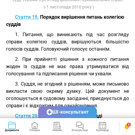
- з 1 листопада 2010 року )
Стаття 19.
Порядок вирішення питань колегією
суддів
1. Питання, що виникають під час розгляду
справи колегією суддів, вирішуються більшістю
голосів суддів. Головуючий голосує останнім.
2. При прийнятті рішення з кожного питання
жоден із суддів не має права утримуватися від
голосування та підписання рішення чи ухвали.
3. Суддя, не згодний з рішенням, може письмово
викласти свою окрему думку. Цей документ не
оголошується в судовому засіданні, приєднується до
справи і є відкритим для ознайомлення.
ШІ-консультант
Стаття 20.
Підстави для відводу судді
0
1. Суддя не може брати участі в розгляді справи і
Документи
Головна
Новини
Консультації
Календар
Сервіси
підлягає відводу (самовідводу), якщо: