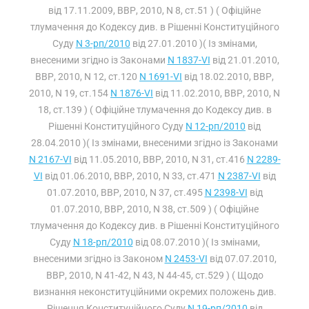
від 17.11.2009, ВВР, 2010, N 8, ст.51 ) ( Офіційне
тлумачення до Кодексу див. в Рішенні Конституційного
Суду
N 3-рп/2010
від 27.01.2010 )( Із змінами,
внесеними згідно із Законами
N 1837-VI
від 21.01.2010,
ВВР, 2010, N 12, ст.120
N 1691-VI
від 18.02.2010, ВВР,
2010, N 19, ст.154
N 1876-VI
від 11.02.2010, ВВР, 2010, N
18, ст.139 ) ( Офіційне тлумачення до Кодексу див. в
Рішенні Конституційного Суду
N 12-рп/2010
від
28.04.2010 )( Із змінами, внесеними згідно із Законами
N 2167-VI
від 11.05.2010, ВВР, 2010, N 31, ст.416
N 2289-
VI
від 01.06.2010, ВВР, 2010, N 33, ст.471
N 2387-VI
від
01.07.2010, ВВР, 2010, N 37, ст.495
N 2398-VI
від
01.07.2010, ВВР, 2010, N 38, ст.509 ) ( Офіційне
тлумачення до Кодексу див. в Рішенні Конституційного
Суду
N 18-рп/2010
від 08.07.2010 )( Із змінами,
внесеними згідно із Законом
N 2453-VI
від 07.07.2010,
ВВР, 2010, N 41-42, N 43, N 44-45, ст.529 ) ( Щодо
визнання неконституційними окремих положень див.
Рішення Конституційного Суду
N 19-рп/2010
від