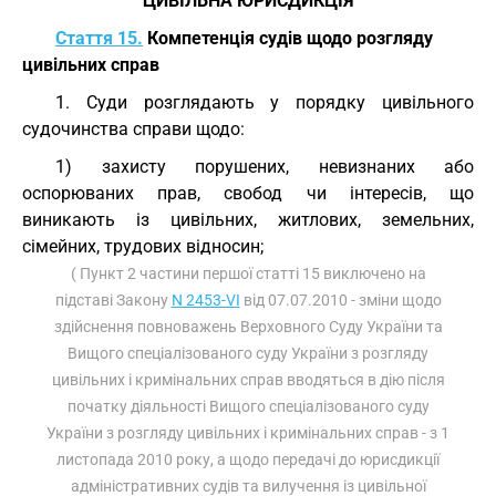
ЦИВІЛЬНА ЮРИСДИКЦІЯ
Стаття 15.
Компетенція судів щодо розгляду
цивільних справ
1. Суди розглядають у порядку цивільного
судочинства справи щодо:
1) захисту порушених, невизнаних або
оспорюваних прав, свобод чи інтересів, що
виникають із цивільних, житлових, земельних,
сімейних, трудових відносин;
( Пункт 2 частини першої статті 15 виключено на
підставі Закону
N 2453-VI
від 07.07.2010 - зміни щодо
здійснення повноважень Верховного Суду України та
Вищого спеціалізованого суду України з розгляду
цивільних і кримінальних справ вводяться в дію після
початку діяльності Вищого спеціалізованого суду
України з розгляду цивільних і кримінальних справ - з 1
листопада 2010 року, а щодо передачі до юрисдикції
адміністративних судів та вилучення із цивільної