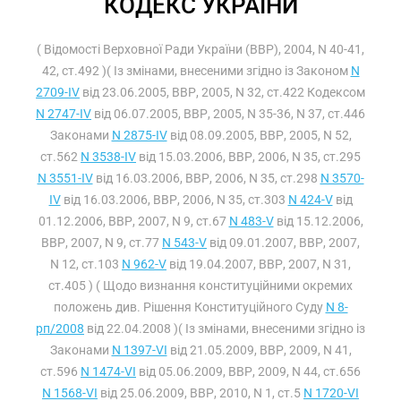
КОДЕКС УКРАЇНИ
( Відомості Верховної Ради України (ВВР), 2004, N 40-41,
42, ст.492 )( Із змінами, внесеними згідно із Законом
N
2709-IV
від 23.06.2005, ВВР, 2005, N 32, ст.422 Кодексом
N 2747-IV
від 06.07.2005, ВВР, 2005, N 35-36, N 37, ст.446
Законами
N 2875-IV
від 08.09.2005, ВВР, 2005, N 52,
ст.562
N 3538-IV
від 15.03.2006, ВВР, 2006, N 35, ст.295
N 3551-IV
від 16.03.2006, ВВР, 2006, N 35, ст.298
N 3570-
IV
від 16.03.2006, ВВР, 2006, N 35, ст.303
N 424-V
від
01.12.2006, ВВР, 2007, N 9, ст.67
N 483-V
від 15.12.2006,
ВВР, 2007, N 9, ст.77
N 543-V
від 09.01.2007, ВВР, 2007,
N 12, ст.103
N 962-V
від 19.04.2007, ВВР, 2007, N 31,
ст.405 ) ( Щодо визнання конституційними окремих
положень див. Рішення Конституційного Суду
N 8-
рп/2008
від 22.04.2008 )( Із змінами, внесеними згідно із
Законами
N 1397-VI
від 21.05.2009, ВВР, 2009, N 41,
ст.596
N 1474-VI
від 05.06.2009, ВВР, 2009, N 44, ст.656
N 1568-VI
від 25.06.2009, ВВР, 2010, N 1, ст.5
N 1720-VI