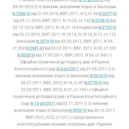
09.09.2010 )( Із змінами, внесеними згідно із Законами
N 2536-VI
від 21.09.2010, ВВР, 2011, N 5, ст.34
N 2677-VI
від 04.11.2010, ВВР, 2011, N 19-20, ст.142
N 2748-VI
від
02.12.2010, ВВР, 2011, N 18, ст.124 Кодексом
N 2755-VI
від 02.12.2010, ВВР, 2011, N 13-14, N 15-16, N 17, ст.112
Законами
N 2979-VI
від 03.02.2011, ВВР, 2011, N 33,
ст.330
N 2981-VI
від 03.02.2011, ВВР, 2011, N 33, ст.332
N 3038-VI
від 17.02.2011, ВВР, 2011, N 34, ст.343 ) (
Офіційне тлумачення до Кодексу див. в Рішенні
Конституційного Суду
N 4-рп/2011
від 31.05.2011 )( Із
змінами, внесеними згідно із Законами
N 3674-VI
від
08.07.2011, ВВР, 2012, N 14, ст.87
N 3776-VI
від
22.09.2011, ВВР, 2012, N 21, ст.195 ) ( Офіційне
тлумачення до Кодексу див. в Рішенні Конституційного
Суду
N 13-рп/2011
від 02.11.2011 )( Із змінами,
внесеними згідно із Законом
N 3932-VI
від 20.10.2011,
ВВР, 2012, N 22, ст.221 ) ( Щодо визнання
конституційними окремих положень див. Рішення