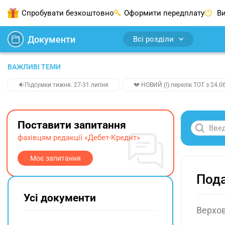
Спробувати безкоштовно
Оформити передплату
Ви
Документи
Всі розділи
ВАЖЛИВІ ТЕМИ
🔉Підсумки тижня. 27-31 липня
💔 НОВИЙ (!) перелік ТОТ з 24.06
Поставити запитання
фахівцям редакції «Дебет-Кредит»
Моє запитання
Пода
Усі документи
Верхов