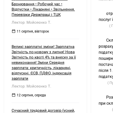
б) нерезидентом?
Бронювання • Робочий час •
Відпустки • Лікарняні • Звільнення.
отр
Перевірки Держпраці і ТЦК
послуг
Лектор: Мойсеєнко Т.
( 
11 серпня, вівторок
Скл
розрах
Великі зарплатні зміни! Зарплатна
Звітність по-новому з липня! Нова
податк
Звітність по квоті 4% та внеску за її
поширю
невиконання! Зміни Середня
постач
зарплата: критичність, лікарняні,
після 1
відпускні. ЄСВ, ПДФО, індексація
податку
зарплати
( П
Лектор: Мойсеєнко Т.
12 серпня, середа
Роз
при скл
Сучасний трудовий договір (усний,