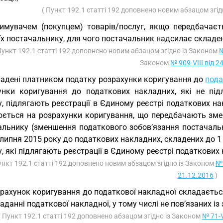
( Пункт 192.1 статті 192 доповнено новим абзацом згі
имувачем (покупцем) товарів/послуг, якщо передбачаєт
 їх постачальнику, для чого постачальник надсилає склад
Пункт 192.1 статті 192 доповнено новим абзацом згідно із Законом
№
Законом
№ 909-VIII від 2
адені платником податку розрахунки коригування до
пода
унки коригування до податкових накладних, які не пі
у, підлягають реєстрації в Єдиному реєстрі податкових н
ється на розрахунки коригування, що передбачають зменш
альнику (зменшення податкового зобов’язання постачальн
 липня 2015 року до податкових накладних, складених до 1
, які підлягають реєстрації в Єдиному реєстрі податкови
ункт 192.1 статті 192 доповнено новим абзацом згідно із Законом
№ 
21.12.2016
)
рахунок коригування до податкової накладної складаєть
аданні податкової накладної, у тому числі не пов’язаних із
( Пункт 192.1 статті 192 доповнено абзацом згідно із Законом
№ 71-V