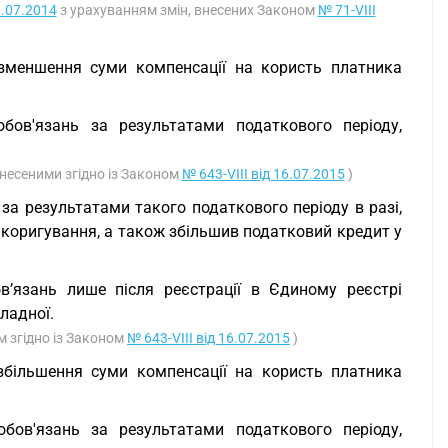
1.07.2014
з урахуванням змін, внесених Законом
№ 71-VIII
 зменшення суми компенсації на користь платника
бов'язань за результатами податкового періоду,
 внесеними згідно із Законом
№ 643-VIII від 16.07.2015
)
за результатами такого податкового періоду в разі,
 коригування, а також збільшив податковий кредит у
’язань лише після реєстрації в Єдиному реєстрі
ладної.
м згідно із Законом
№ 643-VIII від 16.07.2015
)
 збільшення суми компенсації на користь платника
бов'язань за результатами податкового періоду,