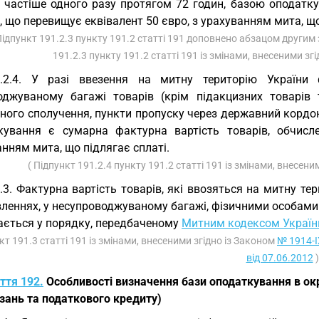
у частіше одного разу протягом 72 годин, базою оподатку
, що перевищує еквівалент 50 євро, з урахуванням мита, що
Підпункт 191.2.3 пункту 191.2 статті 191 доповнено абзацом другим 
191.2.3 пункту 191.2 статті 191 із змінами, внесеними зг
1.2.4. У разі ввезення на митну територію України
оджуваному багажі товарів (крім підакцизних товарів т
ного сполучення, пункти пропуску через державний кордон
кування є сумарна фактурна вартість товарів, обчисл
нням мита, що підлягає сплаті.
( Підпункт 191.2.4 пункту 191.2 статті 191 із змінами, внесени
.3. Фактурна вартість товарів, які ввозяться на митну те
леннях, у несупроводжуваному багажі, фізичними особами 
ається у порядку, передбаченому
Митним кодексом Україн
кт 191.3 статті 191 із змінами, внесеними згідно із Законом
№ 1914-I
від 07.06.2012
)
ття 192.
Особливості визначення бази оподаткування в ок
зань та податкового кредиту)