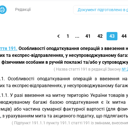
Редакції
Документ підготовлено в
1
...
41
42
43
44
ття 191.
Особливості оподаткування операцій з ввезення н
их та експрес-відправленнях, у несупроводжуваному багаж
и фізичними особами в ручній поклажі та/або у супроводж
( Назва статті 191 в редакції Закону
№ 2
.1. Особливості оподаткування операцій з ввезення н
х та експрес-відправленнях, у несупроводжуваному багажі
.1.1. У разі ввезення на митну територію України товарів
оводжуваному багажі базою оподаткування є їх митна в
мців) або частина сумарної фактурної вартості (для фізич
и
, з урахуванням мита та акцизного податку, що підлягають
( Підпункт 191.1.1 пункту 191.1 статті 191 із змінами, внесен