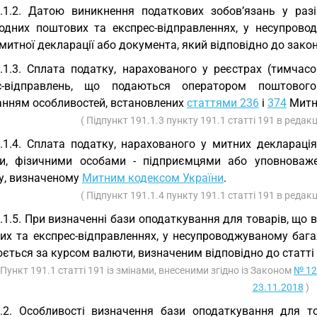
.1.2. Датою виникнення податкових зобов’язань у раз
одних поштових та експрес-відправленнях, у несупров
митної декларації або документа, який відповідно до зак
.1.3. Сплата податку, нарахованого у реєстрах (тимча
с-відправлень, що подаються оператором поштового 
анням особливостей, встановлених
статтями 236
і
374
Митно
( Підпункт 191.1.3 пункту 191.1 статті 191 в редак
.1.4. Сплата податку, нарахованого у митних декларац
и, фізичними особами - підприємцями або уповноваж
у, визначеному
Митним кодексом України
.
( Підпункт 191.1.4 пункту 191.1 статті 191 в редак
.1.5. При визначенні бази оподаткування для товарів, що 
их та експрес-відправленнях, у несупроводжуваному бага
ється за курсом валюти, визначеним відповідно до статті 
 Пункт 191.1 статті 191 із змінами, внесеними згідно із Законом
№ 12
23.11.2018
)
.2. Особливості визначення бази оподаткування для т