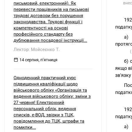
письмовий, електронний). Як
внес
перевести працівників на письмові
трудові договори без порушення
192
законодавства. Трудові функції і
податку
компетентності на основі
професійного стандарту без
а) 
дублювання посадової інструкції...
протяг
Лектор: Мойсеєнко Т.
(
14 серпня, пʼятниця
б) 
якщо в
зв'язку
Одноденний практичний курс
підвищення кваліфікації щодо
Пос
військового обліку «Організація та
податк
ведення військового обліку: зміни з
27 червня! Електронний
персональний облік, ведення
192
списків, е-ВОД, звірки з ТЦК,
податку
повідомлення до ТЦК, штрафи та
а) 
помилки...