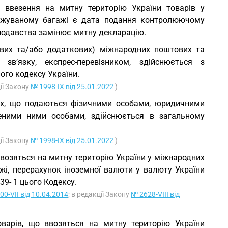
і ввезення на митну територію України товарів у
оджуваному багажі є дата подання контролюючому
онодавства замінює митну декларацію.
сових та/або додаткових) міжнародних поштових та
зв’язку, експрес-перевізником, здійснюється з
го кодексу України.
ції Закону
№ 1998-IX від 25.01.2022
)
іях, що подаються фізичними особами, юридичними
еними ними особами, здійснюється в загальному
ції Закону
№ 1998-IX від 25.01.2022
)
ввозяться на митну територію України у міжнародних
жі, перерахунок іноземної валюти у валюту України
39- 1 цього Кодексу.
00-VII від 10.04.2014
; в редакції Закону
№ 2628-VIII від
оварів, що ввозяться на митну територію України