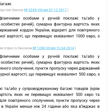
багажі.
підставі Закону
№ 2245-VIII від 07.12.2017
)
 фізичними особами у ручній поклажі та/або у
 особистих речей), сумарна фактурна вартість яких
ержавний кордон України, відкриті для повітряного
ої вартості, що перевищує еквівалент 1000 євро, з
ми згідно із Законом
№ 1200-VII від 10.04.2014
)
 фізичними особами у ручній поклажі та/або у
 особистих речей), сумарна фактурна вартість яких
тряного сполучення, пункти пропуску через державний
рної вартості, що перевищує еквівалент 500 євро, з
жі та/або у супроводжуваному багажі товарів (крім
артість яких не перевищує еквівалент 500 євро та
 для повітряного сполучення, пункти пропуску через
в Україні менше ніж 24 години або яка в’їжджає в