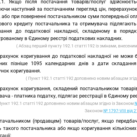
.1. Якщо після постачання товарів/послуг здійснюєть
ючи наступний за постачанням перегляд цін, перерахунок 
 або при поверненні постачальником суми попередньої опл
ового кредиту постачальника та отримувача підлягають 
вання до податкової накладної, складеному в порядк
трованому в Єдиному реєстрі податкових накладних.
( Абзац перший пункту 192.1 статті 192 із змінами, внесени
рахунок коригування до податкової накладної не може 
них пізніше 1095 календарних днів з дати складання
унок коригування.
( Пункт 192.1 статті 192 доповнено новим абзацом згі
рахунок коригування, складений постачальником товарів
ача - платника податку, підлягає реєстрації в Єдиному ре
Пункт 192.1 статті 192 доповнено новим абзацом згідно із Законом
№
Законом
№ 1797-VIII від 
тачальником (продавцем) товарів/послуг, якщо передбач
ь такого постачальника або якщо коригування кількісних 
ації;