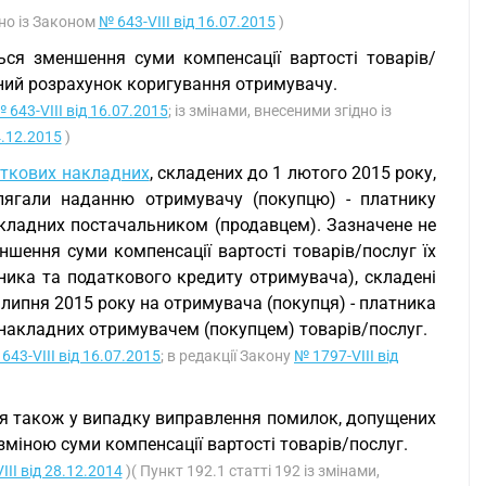
дно із Законом
№ 643-VIII від 16.07.2015
)
ься зменшення суми компенсації вартості товарів/
ений розрахунок коригування отримувачу.
 643-VIII від 16.07.2015
; із змінами, внесеними згідно із
4.12.2015
)
ткових накладних
, складених до 1 лютого 2015 року,
длягали наданню отримувачу (покупцю) - платнику
акладних постачальником (продавцем). Зазначене не
ення суми компенсації вартості товарів/послуг їх
ика та податкового кредиту отримувача), складені
 липня 2015 року на отримувача (покупця) - платника
х накладних отримувачем (покупцем) товарів/послуг.
643-VIII від 16.07.2015
; в редакції Закону
№ 1797-VIII від
ся також у випадку виправлення помилок, допущених
 зміною суми компенсації вартості товарів/послуг.
III від 28.12.2014
)( Пункт 192.1 статті 192 із змінами,