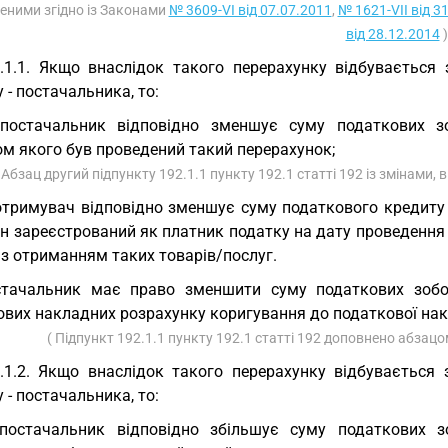
еними згідно із Законами
№ 3609-VI від 07.07.2011
,
№ 1621-VII від 3
від 28.12.2014
)
.1.1. Якщо внаслідок такого перерахунку відбувається
 - постачальника, то:
постачальник відповідно зменшує суму податкових зо
ом якого був проведений такий перерахунок;
 Абзац другий підпункту 192.1.1 пункту 192.1 статті 192 із змінами,
отримувач відповідно зменшує суму податкового кредиту 
ін зареєстрований як платник податку на дату проведення
 з отриманням таких товарів/послуг.
тачальник має право зменшити суму податкових зобов
ових накладних розрахунку коригування до податкової нак
( Підпункт 192.1.1 пункту 192.1 статті 192 доповнено абзацо
.1.2. Якщо внаслідок такого перерахунку відбувається
 - постачальника, то:
постачальник відповідно збільшує суму податкових зо