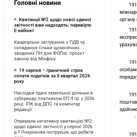
Головні новини
191
міжнар
органу 
Квитанції №2 щодо нової єдиної
звітності вже надходять: перевірте
191
Е-кабінет
експре
Квартальне звітування з ПДВ та
урахув
складання тільки щомісячних
зведених ПН для ФОПів: проєкт
закону від Мінфіну
191
особам
19 серпня – граничний строк
сплати податків за ІI квартал 2026
порядк
року
Наслідки здачі земельної ділянки в
191
суборенду платником ЄП 4 гр. у 2026
поштов
році: ІПК від ДПС та коментар
здійсню
редакції
(
Отримали негативну квитанцію №2
щодо єдиної звітності у серпні 2026
р.? Покрокова інструкція, що робити
191