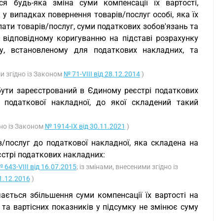
ся будь-яка зміна суми компенсації їх вартості,
у випадках повернення товарів/послуг особі, яка їх
ати товарів/послуг, суми податкових зобов'язань та
відповідному коригуванню на підставі розрахунку
у, встановленому для податкових накладних, та
ми згідно із Законом
№ 71-VIII від 28.12.2014
)
бути зареєстрований в Єдиному реєстрі податкових
 податкової накладної, до якої складений такий
дно із Законом
№ 1914-IX від 30.11.2021
)
/послуг до податкової накладної, яка складена на
єстрі податкових накладних:
 643-VIII від 16.07.2015
; із змінами, внесеними згідно із
21.12.2016
)
ається збільшення суми компенсації їх вартості на
та вартісних показників у підсумку не змінює суму