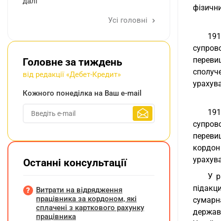
далі
фізичн
Усі головні
19
супров
переви
Головне за тиждень
сполуч
від редакції «Дебет-Кредит»
урахува
Кожного понеділка на Ваш e-mail
19
супров
перевищ
кордон 
урахува
Останні консультації
У р
підакц
Витрати на відрядження
працівника за кордоном, які
сумарна
сплачені з карткового рахунку
держав
працівника