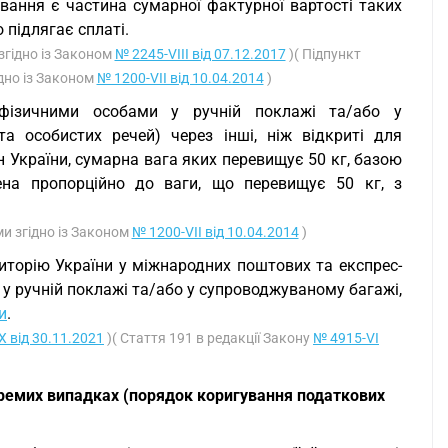
вання є частина сумарної фактурної вартості таких
 підлягає сплаті.
згідно із Законом
№ 2245-VIII від 07.12.2017
)( Підпункт
ідно із Законом
№ 1200-VII від 10.04.2014
)
 фізичними особами у ручній поклажі та/або у
а особистих речей) через інші, ніж відкриті для
 України, сумарна вага яких перевищує 50 кг, базою
ена пропорційно до ваги, що перевищує 50 кг, з
ми згідно із Законом
№ 1200-VII від 10.04.2014
)
риторію України у міжнародних поштових та експрес-
у ручній поклажі та/або у супроводжуваному багажі,
и
.
X від 30.11.2021
)( Стаття 191 в редакції Закону
№ 4915-VI
ремих випадках (порядок коригування податкових