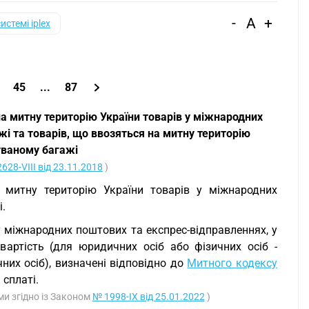
-
A
+
системі iplex
45
...
87
а митну територію України товарів у міжнародних
і та товарів, що ввозяться на митну територію
уваному багажі
628-VIII від 23.11.2018
)
а митну територію України товарів у міжнародних
.
 у міжнародних поштових та експрес-відправленнях, у
артість (для юридичних осіб або фізичних осіб -
них осіб), визначені відповідно до
Митного кодексу
 сплаті.
ими згідно із Законом
№ 1998-IX від 25.01.2022
)