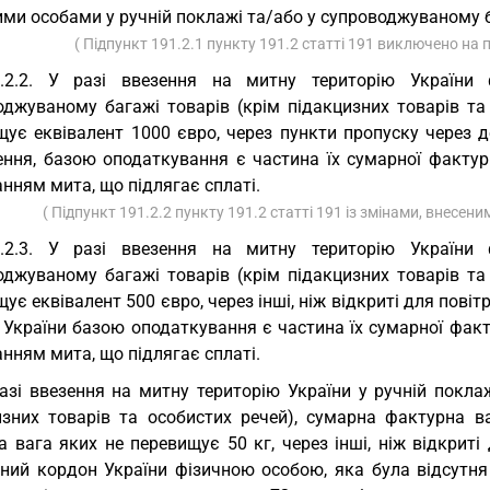
ими особами у ручній поклажі та/або у супроводжуваному 
( Підпункт 191.2.1 пункту 191.2 статті 191 виключено на 
1.2.2. У разі ввезення на митну територію України
оджуваному багажі товарів (крім підакцизних товарів та
щує еквівалент 1000 євро, через пункти пропуску через д
ення, базою оподаткування є частина їх сумарної фактурн
нням мита, що підлягає сплаті.
( Підпункт 191.2.2 пункту 191.2 статті 191 із змінами, внесени
1.2.3. У разі ввезення на митну територію України
оджуваному багажі товарів (крім підакцизних товарів та
ує еквівалент 500 євро, через інші, ніж відкриті для пові
України базою оподаткування є частина їх сумарної факту
нням мита, що підлягає сплаті.
азі ввезення на митну територію України у ручній покла
изних товарів та особистих речей), сумарна фактурна в
 вага яких не перевищує 50 кг, через інші, ніж відкриті
ний кордон України фізичною особою, яка була відсутня 