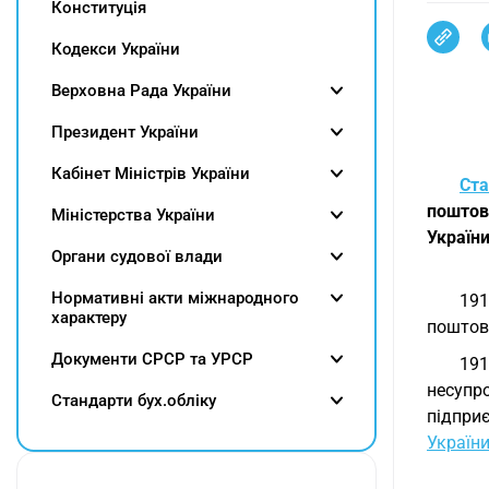
Конституція
Кодекси України
Верховна Рада України
Президент України
Кабінет Міністрів України
Ста
поштов
Міністерства України
Україн
Органи судової влади
Нормативні акти міжнародного
191
характеру
поштови
Документи СРСР та УРСР
191
несупр
Cтандарти бух.обліку
підприє
Україн