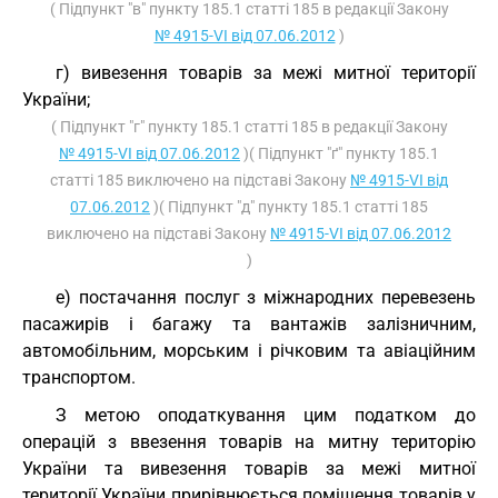
( Підпункт "в" пункту 185.1 статті 185 в редакції Закону
№ 4915-VI від 07.06.2012
)
г) вивезення товарів за межі митної території
України;
( Підпункт "г" пункту 185.1 статті 185 в редакції Закону
№ 4915-VI від 07.06.2012
)( Підпункт "ґ" пункту 185.1
статті 185 виключено на підставі Закону
№ 4915-VI від
07.06.2012
)( Підпункт "д" пункту 185.1 статті 185
виключено на підставі Закону
№ 4915-VI від 07.06.2012
)
е) постачання послуг з міжнародних перевезень
пасажирів і багажу та вантажів залізничним,
автомобільним, морським і річковим та авіаційним
транспортом.
З метою оподаткування цим податком до
операцій з ввезення товарів на митну територію
України та вивезення товарів за межі митної
території України прирівнюється поміщення товарів у