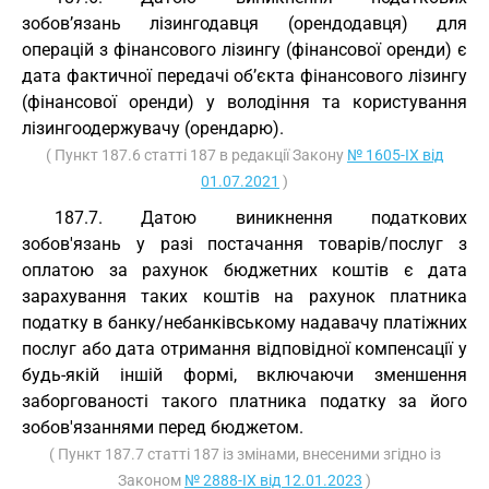
зобов’язань лізингодавця (орендодавця) для
операцій з фінансового лізингу (фінансової оренди) є
дата фактичної передачі об’єкта фінансового лізингу
(фінансової оренди) у володіння та користування
лізингоодержувачу (орендарю).
( Пункт 187.6 статті 187 в редакції Закону
№ 1605-IX від
01.07.2021
)
187.7. Датою виникнення податкових
зобов'язань у разі постачання товарів/послуг з
оплатою за рахунок бюджетних коштів є дата
зарахування таких коштів на рахунок платника
податку в банку/небанківському надавачу платіжних
послуг або дата отримання відповідної компенсації у
будь-якій іншій формі, включаючи зменшення
заборгованості такого платника податку за його
зобов'язаннями перед бюджетом.
( Пункт 187.7 статті 187 із змінами, внесеними згідно із
Законом
№ 2888-IX від 12.01.2023
)