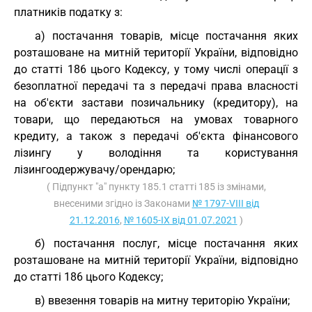
платників податку з:
а) постачання товарів, місце постачання яких
розташоване на митній території України, відповідно
до статті 186 цього Кодексу, у тому числі операції з
безоплатної передачі та з передачі права власності
на об'єкти застави позичальнику (кредитору), на
товари, що передаються на умовах товарного
кредиту, а також з передачі об'єкта фінансового
лізингу у володіння та користування
лізингоодержувачу/орендарю;
( Підпункт "а" пункту 185.1 статті 185 із змінами,
внесеними згідно із Законами
№ 1797-VIII від
21.12.2016
,
№ 1605-IX від 01.07.2021
)
б) постачання послуг, місце постачання яких
розташоване на митній території України, відповідно
до статті 186 цього Кодексу;
в) ввезення товарів на митну територію України;