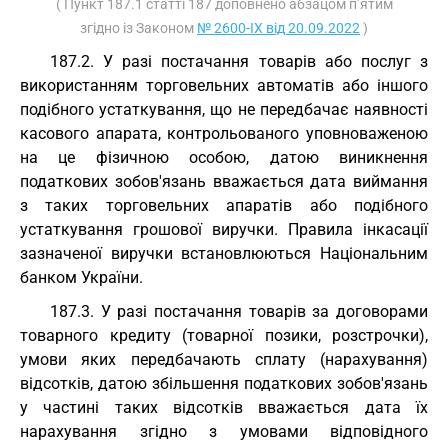
( Пункт 187.1 статті 187 доповнено абзацом п’ятим
згідно із Законом
№ 2600-IX від 20.09.2022
)
187.2. У разі постачання товарів або послуг з
використанням торговельних автоматів або іншого
подібного устаткування, що не передбачає наявності
касового апарата, контрольованого уповноваженою
на це фізичною особою, датою виникнення
податкових зобов'язань вважається дата виймання
з таких торговельних апаратів або подібного
устаткування грошової виручки. Правила інкасації
зазначеної виручки встановлюються Національним
банком України.
187.3. У разі постачання товарів за договорами
товарного кредиту (товарної позики, розстрочки),
умови яких передбачають сплату (нарахування)
відсотків, датою збільшення податкових зобов'язань
у частині таких відсотків вважається дата їх
нарахування згідно з умовами відповідного