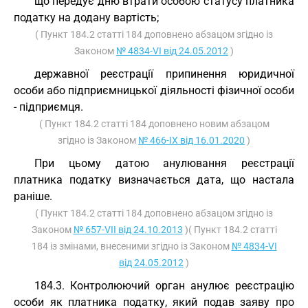
що передує дню втрати особою статусу платника
податку на додану вартість;
( Пункт 184.2 статті 184 доповнено абзацом згідно із
Законом
№ 4834-VI від 24.05.2012
)
державної реєстрації припинення юридичної
особи або підприємницької діяльності фізичної особи
- підприємця.
( Пункт 184.2 статті 184 доповнено новим абзацом
згідно із Законом
№ 466-IX від 16.01.2020
)
При цьому датою анулювання реєстрації
платника податку визначається дата, що настала
раніше.
( Пункт 184.2 статті 184 доповнено абзацом згідно із
Законом
№ 657-VII від 24.10.2013
)( Пункт 184.2 статті
184 із змінами, внесеними згідно із Законом
№ 4834-VI
від 24.05.2012
)
184.3. Контролюючий орган анулює реєстрацію
особи як платника податку, який подав заяву про