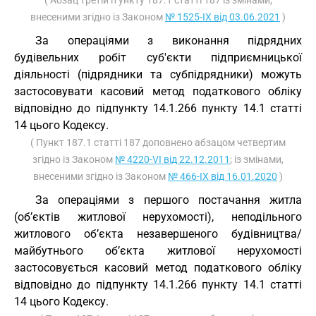
( Абзац третій п ункту 187.1 статті 187 із змінами,
внесеними згідно із Законом
№ 1525-IX від 03.06.2021
)
За операціями з виконання підрядних
будівельних робіт суб'єкти підприємницької
діяльності (підрядники та субпідрядники) можуть
застосовувати касовий метод податкового обліку
відповідно до підпункту 14.1.266 пункту 14.1 статті
14 цього Кодексу.
( Пункт 187.1 статті 187 доповнено абзацом четвертим
згідно із Законом
№ 4220-VI від 22.12.2011
; із змінами,
внесеними згідно із Законом
№ 466-IX від 16.01.2020
)
За операціями з першого постачання житла
(об’єктів житлової нерухомості), неподільного
житлового об’єкта незавершеного будівництва/
майбутнього об’єкта житлової нерухомості
застосовується касовий метод податкового обліку
відповідно до підпункту 14.1.266 пункту 14.1 статті
14 цього Кодексу.