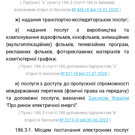
( Підпункт "є" пункту 186.3 статті 186 із змінами,
внесеними згідно із Законом
№ 466-IX від 16.01.2020
)
ж) надання транспортно-експедиторських послуг;
з) надання послуг з виробництва та
компонування відеофільмів, кінофільмів, анімаційних
(мультиплікаційних) фільмів, телевізійних програм,
рекламних фільмів, фоторекламних матеріалів та
комп’ютерної графіки;
( Пункт 186.3 статті 186 доповнено підпунктом "з"
згідно із Законом
№ 821-IX від 21.07.2020
)
и) послуги з доступу до пропускної спроможності
міждержавних перетинів (фізичні права на передачу)
та допоміжні послуги, визначені
Законом України
"Про ринок електричної енергії".
( Пункт 186.3 статті 186 доповнено підпунктом "и"
згідно із Законом
№ 3219-IX від 30.06.2023
)
186.3-1. Місцем постачання електронних послуг