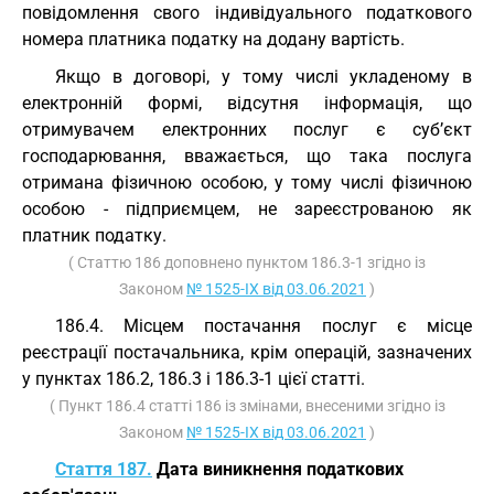
повідомлення свого індивідуального податкового
номера платника податку на додану вартість.
Якщо в договорі, у тому числі укладеному в
електронній формі, відсутня інформація, що
отримувачем електронних послуг є суб’єкт
господарювання, вважається, що така послуга
отримана фізичною особою, у тому числі фізичною
особою - підприємцем, не зареєстрованою як
платник податку.
( Статтю 186 доповнено пунктом 186.3-1 згідно із
Законом
№ 1525-IX від 03.06.2021
)
186.4. Місцем постачання послуг є місце
реєстрації постачальника, крім операцій, зазначених
у пунктах 186.2, 186.3 і 186.3-1 цієї статті.
( Пункт 186.4 статті 186 із змінами, внесеними згідно із
Законом
№ 1525-IX від 03.06.2021
)
Стаття 187.
Дата виникнення податкових