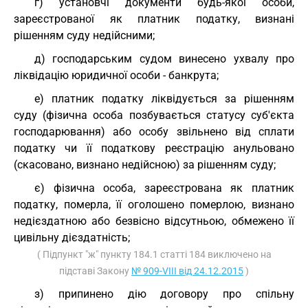
ґ) установчі документи будь-якої особи,
зареєстрованої як платник податку, визнані
рішенням суду недійсними;
д) господарським судом винесено ухвалу про
ліквідацію юридичної особи - банкрута;
е) платник податку ліквідується за рішенням
суду (фізична особа позбувається статусу суб'єкта
господарювання) або особу звільнено від сплати
податку чи її податкову реєстрацію анульовано
(скасовано, визнано недійсною) за рішенням суду;
є) фізична особа, зареєстрована як платник
податку, померла, її оголошено померлою, визнано
недієздатною або безвісно відсутньою, обмежено її
цивільну дієздатність;
( Підпункт "ж" пункту 184.1 статті 184 виключено на
підставі Закону
№ 909-VIII від 24.12.2015
)
з) припинено дію договору про спільну