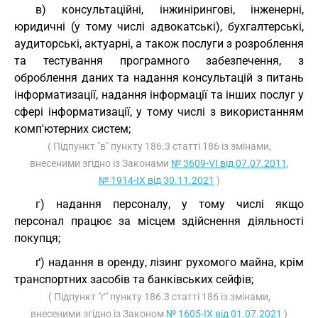
в) консультаційні, інжинірингові, інженерні,
юридичні (у тому числі адвокатські), бухгалтерські,
аудиторські, актуарні, а також послуги з розроблення
та тестування програмного забезпечення, з
оброблення даних та надання консультацій з питань
інформатизації, надання інформації та інших послуг у
сфері інформатизації, у тому числі з використанням
комп'ютерних систем;
( Підпункт "в" пункту 186.3 статті 186 із змінами,
внесеними згідно із Законами
№ 3609-VI від 07.07.2011
,
№ 1914-IX від 30.11.2021
)
г) надання персоналу, у тому числі якщо
персонал працює за місцем здійснення діяльності
покупця;
ґ) надання в оренду, лізинг рухомого майна, крім
транспортних засобів та банківських сейфів;
( Підпункт "ґ" пункту 186.3 статті 186 із змінами,
внесеними згідно із Законом
№ 1605-IX від 01.07.2021
)