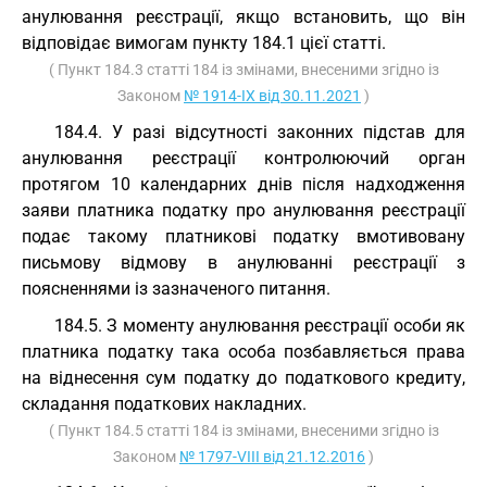
анулювання реєстрації, якщо встановить, що він
відповідає вимогам пункту 184.1 цієї статті.
( Пункт 184.3 статті 184 із змінами, внесеними згідно із
Законом
№ 1914-IX від 30.11.2021
)
184.4. У разі відсутності законних підстав для
анулювання реєстрації контролюючий орган
протягом 10 календарних днів після надходження
заяви платника податку про анулювання реєстрації
подає такому платникові податку вмотивовану
письмову відмову в анулюванні реєстрації з
поясненнями із зазначеного питання.
184.5. З моменту анулювання реєстрації особи як
платника податку така особа позбавляється права
на віднесення сум податку до податкового кредиту,
складання податкових накладних.
( Пункт 184.5 статті 184 із змінами, внесеними згідно із
Законом
№ 1797-VIII від 21.12.2016
)