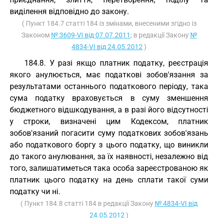
виділення відповідно до закону.
( Пункт 184.7 статті 184 із змінами, внесеними згідно із
Законом
№ 3609-VI від 07.07.2011
; в редакції Закону
№
4834-VI від 24.05.2012
)
184.8. У разі якщо платник податку, реєстрація
якого анулюється, має податкові зобов'язання за
результатами останнього податкового періоду, така
сума податку враховується в суму зменшення
бюджетного відшкодування, а в разі його відсутності
у строки, визначені цим Кодексом, платник
зобов'язаний погасити суму податкових зобов'язань
або податкового боргу з цього податку, що виникли
до такого анулювання, за їх наявності, незалежно від
того, залишатиметься така особа зареєстрованою як
платник цього податку на день сплати такої суми
податку чи ні.
( Пункт 184.8 статті 184 в редакції Закону
№ 4834-VI від
24.05.2012
)