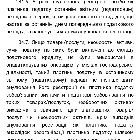
184.6. У разі анулювання реєстрації особи як
платника податку останнім звітним (податковим)
періодом є період, який розпочинається від дня, що
настає за останнім днем попереднього податкового
періоду, та закінчується днем анулювання реєстрації.
184.7. Якщо товари/послуги, необоротні активи,
суми податку по яких були включені до складу
податкового кредиту, не були використані в
оподатковуваних операціях у межах господарської
діяльності, такий платник податку в останньому
звітному (податковому) періоді не пізніше дати
анулювання його реєстрації як платника податку
зобов'язаний визначити податкові зобов'язання по
таких товарах/послугах, необоротних активах
виходячи із звичайної ціни відповідних товарів/
послуг чи необоротних активів, крім випадків
анулювання реєстрації як платника податку
внаслідок реорганізації платника податку шляхом
приєднання, злиття, перетворення, поділу та