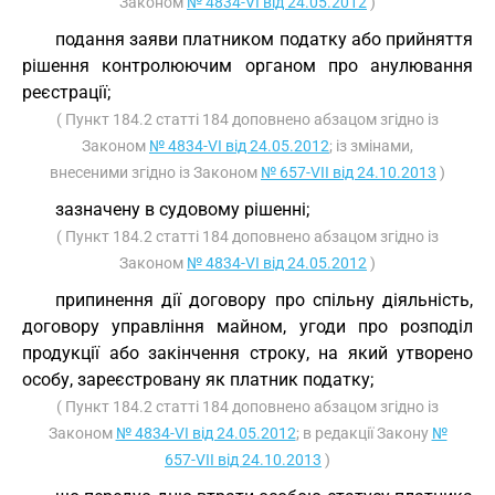
Законом
№ 4834-VI від 24.05.2012
)
подання заяви платником податку або прийняття
рішення контролюючим органом про анулювання
реєстрації;
( Пункт 184.2 статті 184 доповнено абзацом згідно із
Законом
№ 4834-VI від 24.05.2012
; із змінами,
внесеними згідно із Законом
№ 657-VII від 24.10.2013
)
зазначену в судовому рішенні;
( Пункт 184.2 статті 184 доповнено абзацом згідно із
Законом
№ 4834-VI від 24.05.2012
)
припинення дії договору про спільну діяльність,
договору управління майном, угоди про розподіл
продукції або закінчення строку, на який утворено
особу, зареєстровану як платник податку;
( Пункт 184.2 статті 184 доповнено абзацом згідно із
Законом
№ 4834-VI від 24.05.2012
; в редакції Закону
№
657-VII від 24.10.2013
)