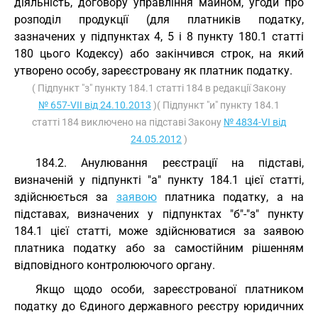
діяльність, договору управління майном, угоди про
розподіл продукції (для платників податку,
зазначених у підпунктах 4, 5 і 8 пункту 180.1 статті
180 цього Кодексу) або закінчився строк, на який
утворено особу, зареєстровану як платник податку.
( Підпункт "з" пункту 184.1 статті 184 в редакції Закону
№ 657-VII від 24.10.2013
)( Підпункт "и" пункту 184.1
статті 184 виключено на підставі Закону
№ 4834-VI від
24.05.2012
)
184.2. Анулювання реєстрації на підставі,
визначеній у підпункті "а" пункту 184.1 цієї статті,
здійснюється за
заявою
платника податку, а на
підставах, визначених у підпунктах "б"-"з" пункту
184.1 цієї статті, може здійснюватися за заявою
платника податку або за самостійним рішенням
відповідного контролюючого органу.
Якщо щодо особи, зареєстрованої платником
податку до Єдиного державного реєстру юридичних