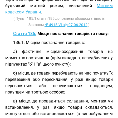
будь-який митний режим, визначений
Митним
кодексом України
.
( Пункт 185.1 статті 185 доповнено абзацом згідно із
Законом
№ 4915-VI від 07.06.2012
)
Стаття 186.
Місце постачання товарів та послуг
186.1. Місцем постачання товарів є:
а) фактичне місцезнаходження товарів на
момент їх постачання (крім випадків, передбачених у
підпунктах "б" і "в" цього пункту);
б) місце, де товари перебувають на час початку їх
перевезення або пересилання, у разі якщо товари
перевозяться або пересилаються продавцем,
покупцем чи третьою особою;
в) місце, де провадиться складання, монтаж чи
встановлення, у разі якщо товари складаються,
монтуються або встановлюються (з випробуванням