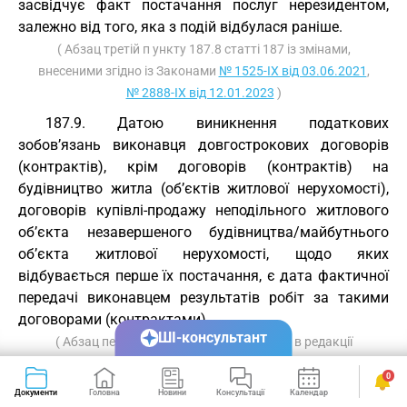
засвідчує факт постачання послуг нерезидентом,
залежно від того, яка з подій відбулася раніше.
( Абзац третій п ункту 187.8 статті 187 із змінами,
внесеними згідно із Законами
№ 1525-IX від 03.06.2021
,
№ 2888-IX від 12.01.2023
)
187.9. Датою виникнення податкових
зобов’язань виконавця довгострокових договорів
(контрактів), крім договорів (контрактів) на
будівництво житла (об’єктів житлової нерухомості),
договорів купівлі-продажу неподільного житлового
об’єкта незавершеного будівництва/майбутнього
об’єкта житлової нерухомості, щодо яких
відбувається перше їх постачання, є дата фактичної
передачі виконавцем результатів робіт за такими
договорами (контрактами).
ШІ-консультант
( Абзац перший п ункту 187.9 статті 187 в редакції
Закону
№ 2600-IX від 20.09.2022
)
0
Для цілей цього пункту довгостроковий договір
Документи
Головна
Новини
Консультації
Календар
Сервіси