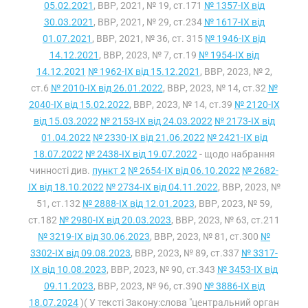
05.02.2021
, ВВР, 2021, № 19, ст.171
№ 1357-IX від
30.03.2021
, ВВР, 2021, № 29, ст.234
№ 1617-IX від
01.07.2021
, ВВР, 2021, № 36, ст. 315
№ 1946-IX від
14.12.2021
, ВВР, 2023, № 7, ст.19
№ 1954-IX від
14.12.2021
№ 1962-IX від 15.12.2021
, ВВР, 2023, № 2,
ст.6
№ 2010-IX від 26.01.2022
, ВВР, 2023, № 14, ст.32
№
2040-IX від 15.02.2022
, ВВР, 2023, № 14, ст.39
№ 2120-IX
від 15.03.2022
№ 2153-IX від 24.03.2022
№ 2173-IX від
01.04.2022
№ 2330-IX від 21.06.2022
№ 2421-IX від
18.07.2022
№ 2438-IX від 19.07.2022
- щодо набрання
чинності див.
пункт 2
№ 2654-IX від 06.10.2022
№ 2682-
IX від 18.10.2022
№ 2734-IX від 04.11.2022
, ВВР, 2023, №
51, ст.132
№ 2888-IX від 12.01.2023
, ВВР, 2023, № 59,
ст.182
№ 2980-IX від 20.03.2023
, ВВР, 2023, № 63, ст.211
№ 3219-IX від 30.06.2023
, ВВР, 2023, № 81, ст.300
№
3302-IX від 09.08.2023
, ВВР, 2023, № 89, ст.337
№ 3317-
IX від 10.08.2023
, ВВР, 2023, № 90, ст.343
№ 3453-IX від
09.11.2023
, ВВР, 2023, № 96, ст.390
№ 3886-IX від
18.07.2024
)( У тексті Закону:слова "центральний орган