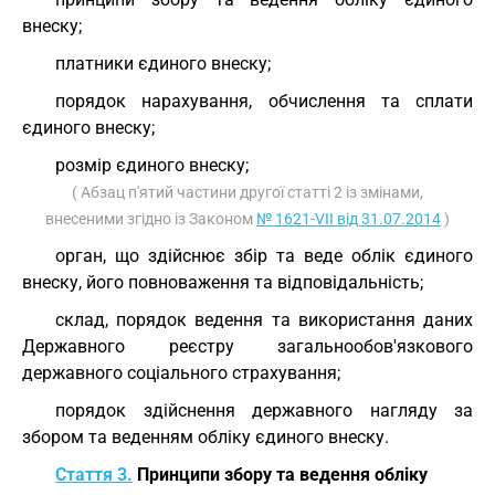
внеску;
платники єдиного внеску;
порядок нарахування, обчислення та сплати
єдиного внеску;
розмір єдиного внеску;
( Абзац п'ятий частини другої статті 2 із змінами,
внесеними згідно із Законом
№ 1621-VII від 31.07.2014
)
орган, що здійснює збір та веде облік єдиного
внеску, його повноваження та відповідальність;
склад, порядок ведення та використання даних
Державного реєстру загальнообов'язкового
державного соціального страхування;
порядок здійснення державного нагляду за
збором та веденням обліку єдиного внеску.
Стаття 3.
Принципи збору та ведення обліку