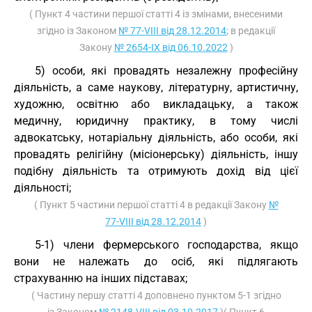
( Пункт 4 частини першої статті 4 із змінами, внесеними
згідно із Законом
№ 77-VIII від 28.12.2014
; в редакції
Закону
№ 2654-IX від 06.10.2022
)
5) особи, які провадять незалежну професійну
діяльність, а саме наукову, літературну, артистичну,
художню, освітню або викладацьку, а також
медичну, юридичну практику, в тому числі
адвокатську, нотаріальну діяльність, або особи, які
провадять релігійну (місіонерську) діяльність, іншу
подібну діяльність та отримують дохід від цієї
діяльності;
( Пункт 5 частини першої статті 4 в редакції Закону
№
77-VIII від 28.12.2014
)
5-1) члени фермерського господарства, якщо
вони не належать до осіб, які підлягають
страхуванню на інших підставах;
( Частину першу статті 4 доповнено пунктом 5-1 згідно