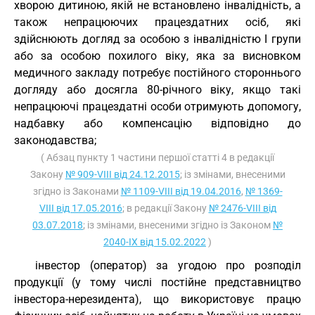
хворою дитиною, якій не встановлено інвалідність, а
також непрацюючих працездатних осіб, які
здійснюють догляд за особою з інвалідністю I групи
або за особою похилого віку, яка за висновком
медичного закладу потребує постійного стороннього
догляду або досягла 80-річного віку, якщо такі
непрацюючі працездатні особи отримують допомогу,
надбавку або компенсацію відповідно до
законодавства;
( Абзац пункту 1 частини першої статті 4 в редакції
Закону
№ 909-VIII від 24.12.2015
; із змінами, внесеними
згідно із Законами
№ 1109-VIII від 19.04.2016
,
№ 1369-
VIII від 17.05.2016
; в редакції Закону
№ 2476-VIII від
03.07.2018
; із змінами, внесеними згідно із Законом
№
2040-IX від 15.02.2022
)
інвестор (оператор) за угодою про розподіл
продукції (у тому числі постійне представництво
інвестора-нерезидента), що використовує працю