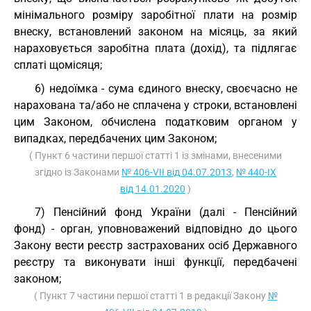
мінімального розміру заробітної плати на розмір
внеску, встановлений законом на місяць, за який
нараховується заробітна плата (дохід), та підлягає
сплаті щомісяця;
6) недоїмка - сума єдиного внеску, своєчасно не
нарахована та/або не сплачена у строки, встановлені
цим Законом, обчислена податковим органом у
випадках, передбачених цим Законом;
( Пункт 6 частини першої статті 1 із змінами, внесеними
згідно із Законами
№ 406-VII від 04.07.2013
,
№ 440-IX
від 14.01.2020
)
7) Пенсійний фонд України (далі - Пенсійний
фонд) - орган, уповноважений відповідно до цього
Закону вести реєстр застрахованих осіб Державного
реєстру та виконувати інші функції, передбачені
законом;
( Пункт 7 частини першої статті 1 в редакції Закону
№