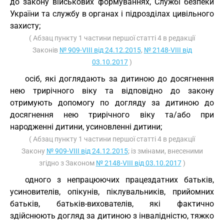
до закону військових формуваннях, Службі безпеки
України та службу в органах і підрозділах цивільного
захисту;
( Абзац пункту 1 частини першої статті 4 в редакції
Законів
№ 909-VIII від 24.12.2015
,
№ 2148-VIII від
03.10.2017
)
осіб, які доглядають за дитиною до досягнення
нею трирічного віку та відповідно до закону
отримують допомогу по догляду за дитиною до
досягнення нею трирічного віку та/або при
народженні дитини, усиновленні дитини;
( Абзац пункту 1 частини першої статті 4 в редакції
Закону
№ 909-VIII від 24.12.2015
; із змінами, внесеними
згідно з Законом
№ 2148-VIII від 03.10.2017
)
одного з непрацюючих працездатних батьків,
усиновителів, опікунів, піклувальників, прийомних
батьків, батьків-вихователів, які фактично
здійснюють догляд за дитиною з інвалідністю, тяжко