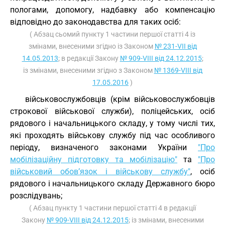
пологами, допомогу, надбавку або компенсацію
відповідно до законодавства для таких осіб:
( Абзац сьомий пункту 1 частини першої статті 4 із
змінами, внесеними згідно із Законом
№ 231-VII від
14.05.2013
; в редакції Закону
№ 909-VIII від 24.12.2015
;
із змінами, внесеними згідно з Законом
№ 1369-VIII від
17.05.2016
)
військовослужбовців (крім військовослужбовців
строкової військової служби), поліцейських, осіб
рядового і начальницького складу, у тому числі тих,
які проходять військову службу під час особливого
періоду, визначеного законами України
"Про
мобілізаційну підготовку та мобілізацію"
та
"Про
військовий обов’язок і військову службу"
, осіб
рядового і начальницького складу Державного бюро
розслідувань;
( Абзац пункту 1 частини першої статті 4 в редакції
Закону
№ 909-VIII від 24.12.2015
; із змінами, внесеними