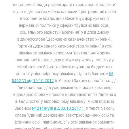
виконавчої влади у сфері праці та соціальної політики"
в усіх відмінках замінено словами "центральний орган
виконавчої влади, що забезпечує формування
державної політики у сферах трудових відносин,
соціального захисту населення" у відповідному
відмінку;слова "Державне казначейство України",
"органи Державного казначейства України" в усіх
відмінках замінено словами "центральний орган
виконавчої влади, що реалізує державну політику у
сфері казначейського обслуговування бюджетних
коштів" у відповідному відмінкузгідно із Законом
№
5462-VI від 16.10.2012
)( У тексті Закону слова "інвалід" і
"дитина-інвалід" в усіх відмінках і числах замінено
відповідно словами "особа з інвалідністю" та "дитина з
інвалідністю" у відповідному відмінку і числі згідно із
Законом
№ 2148-VIII від 03.10.2017
)( У тексті Закону
слова "Єдиний державний реєстр юридичних осіб та
фізичних осіб - підприємців" у всіх відмінках замінити