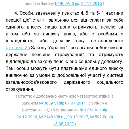
підставі Закону
№ 909-VIII від 24.12.2015
)
4. Особи, зазначені у пунктах 4, 5 та 5- 1 частини
першої цієї статті, звільняються від сплати за себе
єдиного внеску, якщо вони отримують пенсію за
віком або за вислугу років, або є особами з
інвалідністю, або досягли віку, встановленого
статтею 26
Закону України "Про загальнообов’язкове
державне пенсійне страхування", та отримують
відповідно до закону пенсію або соціальну допомогу.
Такі особи можуть бути платниками єдиного внеску
виключно за умови їх добровільної участі у системі
загальнообов'язкового державного соціального
страхування.
( Статтю 4 доповнено частиною четвертою згідно із
Законом
№ 3609-VI від 07.07.2011
; із змінами,
внесеними згідно із Законами
№ 1774-VIII від
06.12.2016
,
№ 2148-VIII від 03.10.2017
,
№ 592-IX від
13.05.2020
)