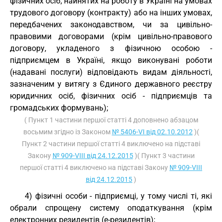
фізичних осіб, найнятих на роботу в Україні на умовах
трудового договору (контракту) або на інших умовах,
передбачених законодавством, чи за цивільно-
правовими договорами (крім цивільно-правового
договору, укладеного з фізичною особою -
підприємцем в Україні, якщо виконувані роботи
(надавані послуги) відповідають видам діяльності,
зазначеним у витягу з Єдиного державного реєстру
юридичних осіб, фізичних осіб - підприємців та
громадських формувань);
( Пункт 1 частини першої статті 4 доповнено абзацом
восьмим згідно із Законом
№ 5406-VI від 02.10.2012
)(
Пункт 2 частини першої статті 4 виключено на підставі
Закону
№ 909-VIII від 24.12.2015
)( Пункт 3 частини
першої статті 4 виключено на підставі Закону
№ 909-VIII
від 24.12.2015
)
4) фізичні особи - підприємці, у тому числі ті, які
обрали спрощену систему оподаткування (крім
електронних резидентів (е-резидентів);