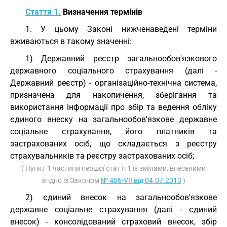
Стаття 1.
Визначення термінів
1. У цьому Законі нижченаведені терміни
вживаються в такому значенні:
1) Державний реєстр загальнообов'язкового
державного соціального страхування (далі -
Державний реєстр) - організаційно-технічна система,
призначена для накопичення, зберігання та
використання інформації про збір та ведення обліку
єдиного внеску на загальнообов'язкове державне
соціальне страхування, його платників та
застрахованих осіб, що складається з реєстру
страхувальників та реєстру застрахованих осіб;
( Пункт 1 частини першої статті 1 із змінами, внесеними
згідно із Законом
№ 406-VII від 04.07.2013
)
2) єдиний внесок на загальнообов'язкове
державне соціальне страхування (далі - єдиний
внесок) - консолідований страховий внесок, збір