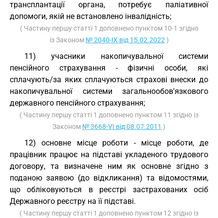
трансплантації органа, потребує паліативної
допомоги, якій не встановлено інвалідність;
( Частину першу статті 1 доповнено пунктом 10-1 згідно
із Законом
№ 2040-IX від 15.02.2022
)
11) учасники накопичувальної системи
пенсійного страхування - фізичні особи, які
сплачують/за яких сплачуються страхові внески до
накопичувальної системи загальнообов'язкового
державного пенсійного страхування;
( Частину першу статті 1 доповнено пунктом 11 згідно із
Законом
№ 3668-VI від 08.07.2011
)
12) основне місце роботи - місце роботи, де
працівник працює на підставі укладеного трудового
договору, та визначене ним як основне згідно з
поданою заявою (до відкликання) та відомостями,
що обліковуються в реєстрі застрахованих осіб
Державного реєстру на її підставі.
( Частину першу статті 1 доповнено пунктом 12 згідно із