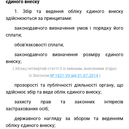
єдиного внеску
1. Збір та ведення обліку єдиного внеску
здійснюються за принципами:
законодавчого визначення умов і порядку його
сплати;
обов'язковості сплати;
законодавчого визначення розміру єдиного
внеску;
( Абзац четвертий статті 3 із змінами, внесеними згідно
із Законом
№ 1621-VII від 31.07.2014
)
прозорості та публічності діяльності органу, що
здійснює збір та веде облік єдиного внеску;
захисту прав та законних інтересів
застрахованих осіб;
державного нагляду за збором та веденням
обліку єдиного внеску;