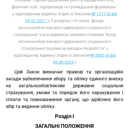
словами "Єдиний державний реєстр юридичних осіб,
фізичних осіб - підприємців та громадських формувань"
у відповідному відмінку згідно із Законом
№ 1217-IX від
05.02.2021
)( У розділах I-VI слова "фонди
загальнообов’язкового державного соціального
страхування" у всіх відмінках замінено словами "Фонд
загальнообов’язкового державного соціального
страхування України на випадок безробіття" у
відповідному відмінку згідно із Законом
№ 3302-IX від
09.08.2023
)
Цей Закон визначає правові та організаційні
засади забезпечення збору та обліку єдиного внеску
на загальнообов'язкове державне соціальне
страхування, умови та порядок його нарахування і
сплати та повноваження органу, що здійснює його
збір та ведення обліку.
Розділ I
ЗАГАЛЬНІ ПОЛОЖЕННЯ