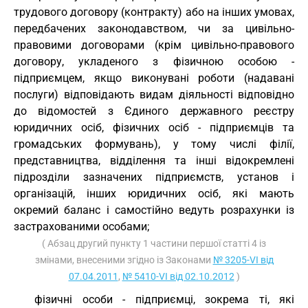
трудового договору (контракту) або на інших умовах,
передбачених законодавством, чи за цивільно-
правовими договорами (крім цивільно-правового
договору, укладеного з фізичною особою -
підприємцем, якщо виконувані роботи (надавані
послуги) відповідають видам діяльності відповідно
до відомостей з Єдиного державного реєстру
юридичних осіб, фізичних осіб - підприємців та
громадських формувань), у тому числі філії,
представництва, відділення та інші відокремлені
підрозділи зазначених підприємств, установ і
організацій, інших юридичних осіб, які мають
окремий баланс і самостійно ведуть розрахунки із
застрахованими особами;
( Абзац другий пункту 1 частини першої статті 4 із
змінами, внесеними згідно із Законами
№ 3205-VI від
07.04.2011
,
№ 5410-VI від 02.10.2012
)
фізичні особи - підприємці, зокрема ті, які