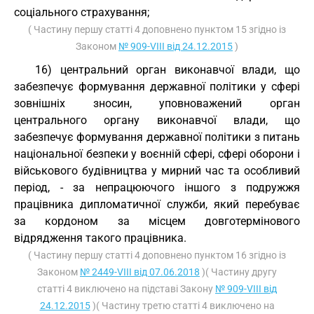
соціального страхування;
( Частину першу статті 4 доповнено пунктом 15 згідно із
Законом
№ 909-VIII від 24.12.2015
)
16) центральний орган виконавчої влади, що
забезпечує формування державної політики у сфері
зовнішніх зносин, уповноважений орган
центрального органу виконавчої влади, що
забезпечує формування державної політики з питань
національної безпеки у воєнній сфері, сфері оборони і
військового будівництва у мирний час та особливий
період, - за непрацюючого іншого з подружжя
працівника дипломатичної служби, який перебуває
за кордоном за місцем довготермінового
відрядження такого працівника.
( Частину першу статті 4 доповнено пунктом 16 згідно із
Законом
№ 2449-VIII від 07.06.2018
)( Частину другу
статті 4 виключено на підставі Закону
№ 909-VIII від
24.12.2015
)( Частину третю статті 4 виключено на