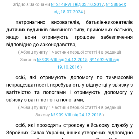
згідно з Законами
№ 2148-VIII від 03.10.2017
,
№ 3886-IX
від 18.07.2024
)
патронатних вихователів, батьків-вихователів
дитячих будинків сімейного типу, прийомних батьків,
якщо вони отримують грошове забезпечення
відповідно до законодавства;
( Абзац пункту 1 частини першої статті 4 в редакції
Законів
№ 909-VIII від 24.12.2015
,
№ 1692-VIII від
19.10.2016
)
осіб, які отримують допомогу по тимчасовій
непрацездатності, перебувають у відпустці у зв'язку з
вагітністю та пологами і отримують допомогу у
зв'язку з вагітністю та пологами;
( Абзац пункту 1 частини першої статті 4 в редакції
Закону
№ 909-VIII від 24.12.2015
)
осіб, які проходять строкову військову службу у
Збройних Силах України, інших утворених відповідно