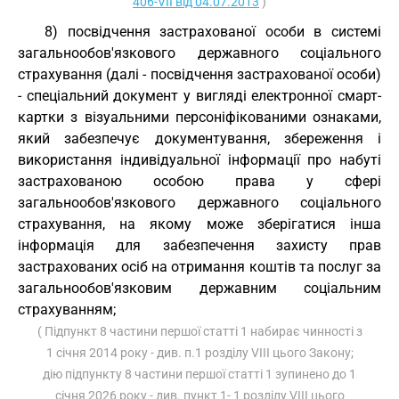
406-VII від 04.07.2013
)
8) посвідчення застрахованої особи в системі
загальнообов'язкового державного соціального
страхування (далі - посвідчення застрахованої особи)
- спеціальний документ у вигляді електронної смарт-
картки з візуальними персоніфікованими ознаками,
який забезпечує документування, збереження і
використання індивідуальної інформації про набуті
застрахованою особою права у сфері
загальнообов'язкового державного соціального
страхування, на якому може зберігатися інша
інформація для забезпечення захисту прав
застрахованих осіб на отримання коштів та послуг за
загальнообов'язковим державним соціальним
страхуванням;
( Підпункт 8 частини першої статті 1 набирає чинності з
1 січня 2014 року - див. п.1 розділу VIII цього Закону;
дію підпункту 8 частини першої статті 1 зупинено до 1
січня 2026 року - див. пункт 1- 1 розділу VIII цього