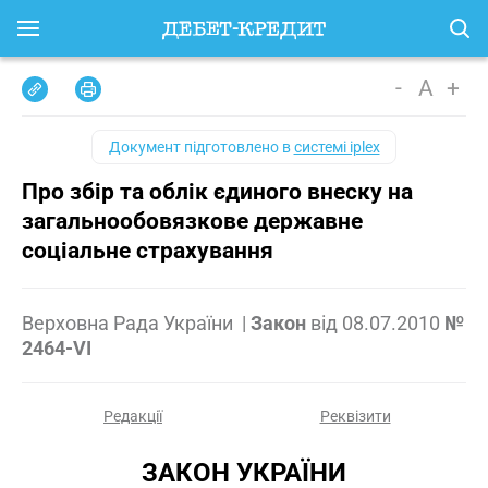
-
A
+
Документ підготовлено в
системі iplex
Про збір та облік єдиного внеску на
загальнообовязкове державне
соціальне страхування
Верховна Рада України
|
Закон
від
08.07.2010
№
2464-VI
Редакції
Реквізити
ЗАКОН УКРАЇНИ