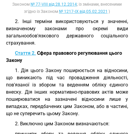
Законом
№ 77-VIII від 28.12.2014
; із змінами, внесеними
згідно із Законом
№ 1217-IX від 05.02.2021
)
2. Інші терміни використовуються у значенні,
визначеному законами про окремі види
загальнообов'язкового державного соціального
страхування.
Стаття 2.
Сфера правового регулювання цього
Закону
1. Дія цього Закону поширюється на відносини,
що виникають під час провадження діяльності,
пов'язаної із збором та веденням обліку єдиного
внеску. Дія інших нормативно-правових актів може
поширюватися на зазначені відносини лише у
випадках, передбачених цим Законом, або в частині,
що не суперечить цьому Закону.
2. Виключно цим Законом визначаються:
принципи збору та ведення обліку єдиного