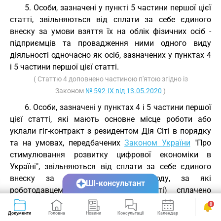
5. Особи, зазначені у пункті 5 частини першої цієї
статті, звільняються від сплати за себе єдиного
внеску за умови взяття їх на облік фізичних осіб -
підприємців та провадження ними одного виду
діяльності одночасно як осіб, зазначених у пунктах 4
і 5 частини першої цієї статті.
( Статтю 4 доповнено частиною п'ятою згідно із
Законом
№ 592-IX від 13.05.2020
)
6. Особи, зазначені у пунктах 4 і 5 частини першої
цієї статті, які мають основне місце роботи або
уклали гіг-контракт з резидентом Дія Сіті в порядку
та на умовах, передбачених
Законом України
"Про
стимулювання розвитку цифрової економіки в
Україні", звільняються від сплати за себе єдиного
внеску за місяці звітного періоду, за які
ШІ-консультант
роботодавцем (резидентом Дія Сіті) сплачено
страховий внесок за таких осіб у розмірі не менше
0
мінімального страхового внеску. Такі особи можуть
Документи
Головна
Новини
Консультації
Календар
Сервіси