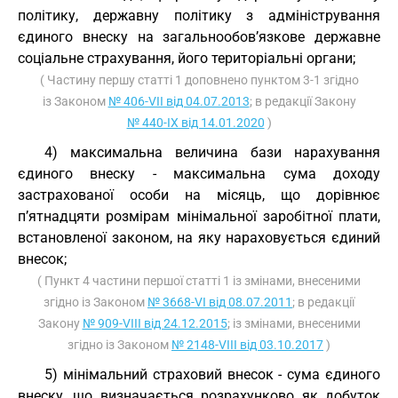
політику, державну політику з адміністрування
єдиного внеску на загальнообов’язкове державне
соціальне страхування, його територіальні органи;
( Частину першу статті 1 доповнено пунктом 3-1 згідно
із Законом
№ 406-VII від 04.07.2013
; в редакції Закону
№ 440-IX від 14.01.2020
)
4) максимальна величина бази нарахування
єдиного внеску - максимальна сума доходу
застрахованої особи на місяць, що дорівнює
п’ятнадцяти розмірам мінімальної заробітної плати,
встановленої законом, на яку нараховується єдиний
внесок;
( Пункт 4 частини першої статті 1 із змінами, внесеними
згідно із Законом
№ 3668-VI від 08.07.2011
; в редакції
Закону
№ 909-VIII від 24.12.2015
; із змінами, внесеними
згідно із Законом
№ 2148-VIII від 03.10.2017
)
5) мінімальний страховий внесок - сума єдиного
внеску, що визначається розрахунково як добуток