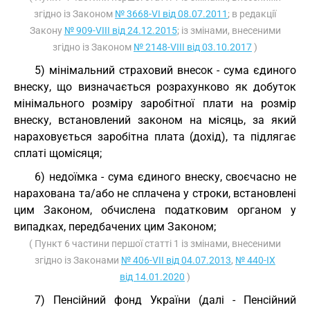
згідно із Законом
№ 3668-VI від 08.07.2011
; в редакції
Закону
№ 909-VIII від 24.12.2015
; із змінами, внесеними
згідно із Законом
№ 2148-VIII від 03.10.2017
)
5) мінімальний страховий внесок - сума єдиного
внеску, що визначається розрахунково як добуток
мінімального розміру заробітної плати на розмір
внеску, встановлений законом на місяць, за який
нараховується заробітна плата (дохід), та підлягає
сплаті щомісяця;
6) недоїмка - сума єдиного внеску, своєчасно не
нарахована та/або не сплачена у строки, встановлені
цим Законом, обчислена податковим органом у
випадках, передбачених цим Законом;
( Пункт 6 частини першої статті 1 із змінами, внесеними
згідно із Законами
№ 406-VII від 04.07.2013
,
№ 440-IX
від 14.01.2020
)
7) Пенсійний фонд України (далі - Пенсійний