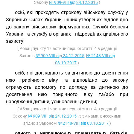
Закону
№ 909-VIII від 24.12.2015
)
осіб, які проходять строкову військову службу у
Збройних Силах України, інших утворених відповідно
до закону військових формуваннях, Службі безпеки
України та службу в органах і підрозділах цивільного
захисту;
( Абзац пункту 1 частини першої статті 4 в редакції
Законів
№ 909-VIII від 24.12.2015
,
№ 2148-VIII від
03.10.2017
)
осіб, які доглядають за дитиною до досягнення
нею трирічного віку та відповідно до закону
отримують допомогу по догляду за дитиною до
досягнення нею трирічного віку та/або при
народженні дитини, усиновленні дитини;
( Абзац пункту 1 частини першої статті 4 в редакції
Закону
№ 909-VIII від 24.12.2015
; із змінами, внесеними
згідно з Законом
№ 2148-VIII від 03.10.2017
)
одного з непрацюючих працездатних батьків,