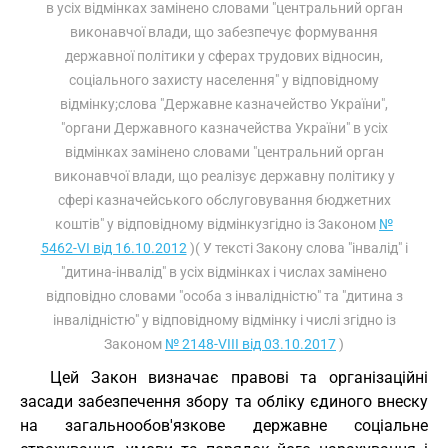
в усіх відмінках замінено словами "центральний орган
виконавчої влади, що забезпечує формування
державної політики у сферах трудових відносин,
соціального захисту населення" у відповідному
відмінку;слова "Державне казначейство України",
"органи Державного казначейства України" в усіх
відмінках замінено словами "центральний орган
виконавчої влади, що реалізує державну політику у
сфері казначейського обслуговування бюджетних
коштів" у відповідному відмінкузгідно із Законом
№
5462-VI від 16.10.2012
)( У тексті Закону слова "інвалід" і
"дитина-інвалід" в усіх відмінках і числах замінено
відповідно словами "особа з інвалідністю" та "дитина з
інвалідністю" у відповідному відмінку і числі згідно із
Законом
№ 2148-VIII від 03.10.2017
)
Цей Закон визначає правові та організаційні
засади забезпечення збору та обліку єдиного внеску
на загальнообов'язкове державне соціальне