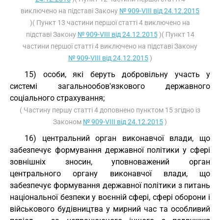
виключено на підставі Закону
№ 909-VIII від 24.12.2015
)( Пункт 13 частини першої статті 4 виключено на
підставі Закону
№ 909-VIII від 24.12.2015
)( Пункт 14
частини першої статті 4 виключено на підставі Закону
№ 909-VIII від 24.12.2015
)
15) особи, які беруть добровільну участь у
системі загальнообов'язкового державного
соціального страхування;
( Частину першу статті 4 доповнено пунктом 15 згідно із
Законом
№ 909-VIII від 24.12.2015
)
16) центральний орган виконавчої влади, що
забезпечує формування державної політики у сфері
зовнішніх зносин, уповноважений орган
центрального органу виконавчої влади, що
забезпечує формування державної політики з питань
національної безпеки у воєнній сфері, сфері оборони і
військового будівництва у мирний час та особливий