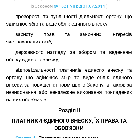
із Законом
№ 1621-VII від 31.07.2014
)
прозорості та публічності діяльності органу, що
здійснює збір та веде облік єдиного внеску;
захисту прав та законних інтересів
застрахованих осіб;
державного нагляду за збором та веденням
обліку єдиного внеску;
відповідальності платників єдиного внеску та
органу, що здійснює збір та веде облік єдиного
внеску, за порушення норм цього Закону, а також за
невиконання або неналежне виконання покладених
на них обов'язків.
Розділ II
ПЛАТНИКИ ЄДИНОГО ВНЕСКУ, ЇХ ПРАВА ТА
ОБОВ'ЯЗКИ