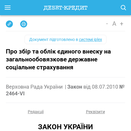
-
A
+
Документ підготовлено в
системі iplex
Про збір та облік єдиного внеску на
загальнообовязкове державне
соціальне страхування
Верховна Рада України
|
Закон
від
08.07.2010
№
2464-VI
Редакції
Реквізити
ЗАКОН УКРАЇНИ