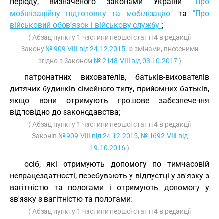
періоду, визначеного законами України
"Про
мобілізаційну підготовку та мобілізацію"
та
"Про
військовий обов’язок і військову службу"
;
( Абзац пункту 1 частини першої статті 4 в редакції
Закону
№ 909-VIII від 24.12.2015
; із змінами, внесеними
згідно з Законом
№ 2148-VIII від 03.10.2017
)
патронатних вихователів, батьків-вихователів
дитячих будинків сімейного типу, прийомних батьків,
якщо вони отримують грошове забезпечення
відповідно до законодавства;
( Абзац пункту 1 частини першої статті 4 в редакції
Законів
№ 909-VIII від 24.12.2015
,
№ 1692-VIII від
19.10.2016
)
осіб, які отримують допомогу по тимчасовій
непрацездатності, перебувають у відпустці у зв'язку з
вагітністю та пологами і отримують допомогу у
зв'язку з вагітністю та пологами;
( Абзац пункту 1 частини першої статті 4 в редакції