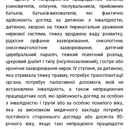
усиновителів, опікунів, піклувальників, прийомних
батьків, батьків-вихователів, які фактично
здійснюють догляд за дитиною з інвалідністю,
дитиною, хворою на тяжке перинатальне ураження
нервової системи, тяжку вроджену ваду розвитку,
рідкісне орфанне захворювання, онкологічне,
онкогематологічне захворювання, дитячий
церебральний параліч, тяжкий психічний розлад,
цукровий діабет I типу (інсулінозалежний), гостре або
хронічне захворювання нирок IV ступеня, за дитиною,
яка отримала тяжку травму, потребує трансплантації
органа, потребує паліативної допомоги, якій не
встановлено інвалідність, а також непрацюючих
працездатних осіб, які здійснюють догляд за особою
з інвалідністю I групи або за особою похилого віку,
яка за висновком медичного закладу потребує
постійного стороннього догляду або досягла 80-
річного віку, якщо такі непрацюючі працездатні