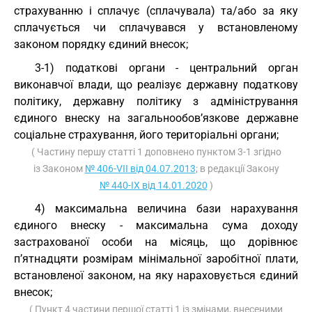
страхуванню і сплачує (сплачувала) та/або за яку
сплачується чи сплачувався у встановленому
законом порядку єдиний внесок;
3-1) податкові органи - центральний орган
виконавчої влади, що реалізує державну податкову
політику, державну політику з адміністрування
єдиного внеску на загальнообов’язкове державне
соціальне страхування, його територіальні органи;
( Частину першу статті 1 доповнено пунктом 3-1 згідно
із Законом
№ 406-VII від 04.07.2013
; в редакції Закону
№ 440-IX від 14.01.2020
)
4) максимальна величина бази нарахування
єдиного внеску - максимальна сума доходу
застрахованої особи на місяць, що дорівнює
п’ятнадцяти розмірам мінімальної заробітної плати,
встановленої законом, на яку нараховується єдиний
внесок;
( Пункт 4 частини першої статті 1 із змінами, внесеними