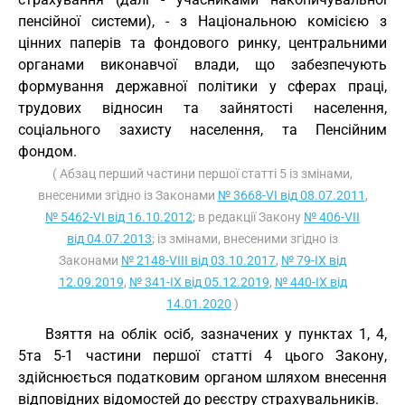
пенсійної системи), - з Національною комісією з
цінних паперів та фондового ринку, центральними
органами виконавчої влади, що забезпечують
формування державної політики у сферах праці,
трудових відносин та зайнятості населення,
соціального захисту населення, та Пенсійним
фондом.
( Абзац перший частини першої статті 5 із змінами,
внесеними згідно із Законами
№ 3668-VI від 08.07.2011
,
№ 5462-VI від 16.10.2012
; в редакції Закону
№ 406-VII
від 04.07.2013
; із змінами, внесеними згідно із
Законами
№ 2148-VIII від 03.10.2017
,
№ 79-IX від
12.09.2019
,
№ 341-IX від 05.12.2019
,
№ 440-IX від
14.01.2020
)
Взяття на облік осіб, зазначених у пунктах 1, 4,
5та 5-1 частини першої статті 4 цього Закону,
здійснюється податковим органом шляхом внесення
відповідних відомостей до реєстру страхувальників.