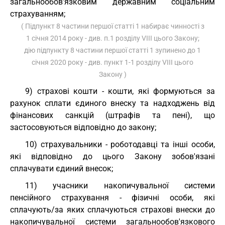
загальнообов'язковим державним соціальним
страхуванням;
( Підпункт 8 частини першої статті 1 набирає чинності з
1 січня 2014 року - див. п.1 розділу VIII цього Закону;
дію підпункту 8 частини першої статті 1 зупинено до 1
січня 2020 року - див. пункт 1-1 розділу VIII цього
Закону )
9) страхові кошти - кошти, які формуються за
рахунок сплати єдиного внеску та надходжень від
фінансових санкцій (штрафів та пені), що
застосовуються відповідно до закону;
10) страхувальники - роботодавці та інші особи,
які відповідно до цього Закону зобов'язані
сплачувати єдиний внесок;
11) учасники накопичувальної системи
пенсійного страхування - фізичні особи, які
сплачують/за яких сплачуються страхові внески до
накопичувальної системи загальнообов'язкового