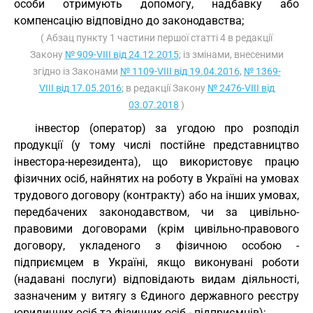
особи отримують допомогу, надбавку або
компенсацію відповідно до законодавства;
( Абзац пункту 1 частини першої статті 4 в редакції
Закону
№ 909-VIII від 24.12.2015
; із змінами, внесеними
згідно із Законами
№ 1109-VIII від 19.04.2016
,
№ 1369-
VIII від 17.05.2016
; в редакції Закону
№ 2476-VIII від
03.07.2018
)
інвестор (оператор) за угодою про розподіл
продукції (у тому числі постійне представництво
інвестора-нерезидента), що використовує працю
фізичних осіб, найнятих на роботу в Україні на умовах
трудового договору (контракту) або на інших умовах,
передбачених законодавством, чи за цивільно-
правовими договорами (крім цивільно-правового
договору, укладеного з фізичною особою -
підприємцем в Україні, якщо виконувані роботи
(надавані послуги) відповідають видам діяльності,
зазначеним у витягу з Єдиного державного реєстру
юридичних осіб та фізичних осіб - підприємців);