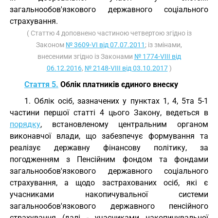
загальнообов'язкового державного соціального
страхування.
( Статтю 4 доповнено частиною четвертою згідно із
Законом
№ 3609-VI від 07.07.2011
; із змінами,
внесеними згідно із Законами
№ 1774-VIII від
06.12.2016
,
№ 2148-VIII від 03.10.2017
)
Стаття 5.
Облік платників єдиного внеску
1. Облік осіб, зазначених у пунктах 1, 4, 5та 5-1
частини першої статті 4 цього Закону, ведеться в
порядку
, встановленому центральним органом
виконавчої влади, що забезпечує формування та
реалізує державну фінансову політику, за
погодженням з Пенсійним фондом та фондами
загальнообов'язкового державного соціального
страхування, а щодо застрахованих осіб, які є
учасниками накопичувальної системи
загальнообов'язкового державного пенсійного
страхування (далі - учасниками накопичувальної