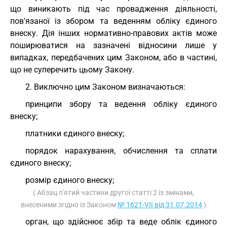
що виникають під час провадження діяльності,
пов'язаної із збором та веденням обліку єдиного
внеску. Дія інших нормативно-правових актів може
поширюватися на зазначені відносини лише у
випадках, передбачених цим Законом, або в частині,
що не суперечить цьому Закону.
2. Виключно цим Законом визначаються:
принципи збору та ведення обліку єдиного
внеску;
платники єдиного внеску;
порядок нарахування, обчислення та сплати
єдиного внеску;
розмір єдиного внеску;
( Абзац п'ятий частини другої статті 2 із змінами,
внесеними згідно із Законом
№ 1621-VII від 31.07.2014
)
орган, що здійснює збір та веде облік єдиного