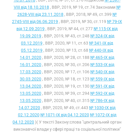
10.07.2018
, ВВР, 2018, № 37, ст.276 Кодексом
№ 2597-
VIII від 18.10.2018
, ВВР, 2019, № 19, ст.74 Законами
№
2628-VIII від 23.11.2018
, ВВР, 2018, № 49, ст.399
№
2745-VIII від 06.06.2019
, ВВР, 2019, № 30, ст.119
№ 79-IX
від 12.09.2019
, ВВР, 2019, № 44, ст.277
№ 115-IX від
19.09.2019
, ВВР, 2019, № 43, ст.248
№ 324-IX від
03.12.2019
, ВВР, 2020, № 11, ст.63
№ 341-IX від
05.12.2019
, ВВР, 2020, № 13, ст.68
№ 440-IX від
14.01.2020
, ВВР, 2020, № 28, ст.188
№ 465-IX від
16.01.2020
, ВВР, 2020, № 30, ст.206
№ 533-IX від
17.03.2020
, ВВР, 2020, № 17, ст.106
№ 540-IX від
30.03.2020
, ВВР, 2020, № 18, ст.123
№ 559-IX від
13.04.2020
, ВВР, 2020, № 19, ст.130
№ 591-IX від
13.05.2020
, ВВР, 2020, № 39, ст.294
№ 592-IX від
13.05.2020
, ВВР, 2020, № 40, ст.315
№ 786-IX від
14.07.2020
, ВВР, 2020, № 49, ст.443
№ 1030-IX від
02.12.2020
№ 1071-IX від 04.12.2020
№ 1072-IX від
04.12.2020
)( У тексті Закону:слова "центральний орган
виконавчої влади у сфері праці та соціальної політики"