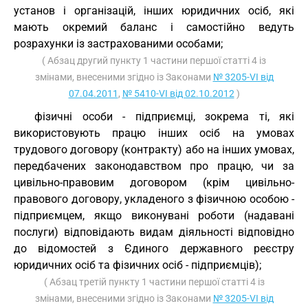
установ і організацій, інших юридичних осіб, які
мають окремий баланс і самостійно ведуть
розрахунки із застрахованими особами;
( Абзац другий пункту 1 частини першої статті 4 із
змінами, внесеними згідно із Законами
№ 3205-VI від
07.04.2011
,
№ 5410-VI від 02.10.2012
)
фізичні особи - підприємці, зокрема ті, які
використовують працю інших осіб на умовах
трудового договору (контракту) або на інших умовах,
передбачених законодавством про працю, чи за
цивільно-правовим договором (крім цивільно-
правового договору, укладеного з фізичною особою -
підприємцем, якщо виконувані роботи (надавані
послуги) відповідають видам діяльності відповідно
до відомостей з Єдиного державного реєстру
юридичних осіб та фізичних осіб - підприємців);
( Абзац третій пункту 1 частини першої статті 4 із
змінами, внесеними згідно із Законами
№ 3205-VI від