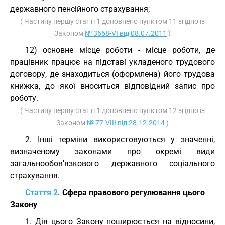
державного пенсійного страхування;
( Частину першу статті 1 доповнено пунктом 11 згідно із
Законом
№ 3668-VI від 08.07.2011
)
12) основне місце роботи - місце роботи, де
працівник працює на підставі укладеного трудового
договору, де знаходиться (оформлена) його трудова
книжка, до якої вноситься відповідний запис про
роботу.
( Частину першу статті 1 доповнено пунктом 12 згідно із
Законом
№ 77-VIII від 28.12.2014
)
2. Інші терміни використовуються у значенні,
визначеному законами про окремі види
загальнообов'язкового державного соціального
страхування.
Стаття 2.
Сфера правового регулювання цього
Закону
1. Дія цього Закону поширюється на відносини,