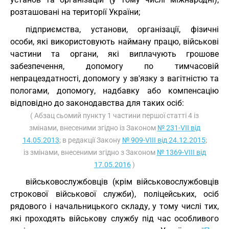
розташовані на території України;
підприємства, установи, організації, фізичні
особи, які використовують найману працю, військові
частини та органи, які виплачують грошове
забезпечення, допомогу по тимчасовій
непрацездатності, допомогу у зв'язку з вагітністю та
пологами, допомогу, надбавку або компенсацію
відповідно до законодавства для таких осіб:
( Абзац сьомий пункту 1 частини першої статті 4 із
змінами, внесеними згідно із Законом
№ 231-VII від
14.05.2013
; в редакції Закону
№ 909-VIII від 24.12.2015
;
із змінами, внесеними згідно з Законом
№ 1369-VIII від
17.05.2016
)
військовослужбовців (крім військовослужбовців
строкової військової служби), поліцейських, осіб
рядового і начальницького складу, у тому числі тих,
які проходять військову службу під час особливого