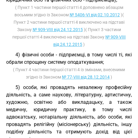
( Пункт 1 частини першої статті 4 доповнено абзацом
восьмим згідно із Законом
№ 5406-VI від 02.10.2012
)(
Пункт 2 частини першої статті 4 виключено на підставі
Закону
№ 909-VIII від 24.12.2015
)( Пункт 3 частини
першої статті 4 виключено на підставі Закону
№ 909-VIII
від 24.12.2015
)
4) фізичні особи - підприємці, в тому числі ті, які
обрали спрощену систему оподаткування;
( Пункт 4 частини першої статті 4 із змінами, внесеними
згідно із Законом
№ 77-VIII від 28.12.2014
)
5) особи, які провадять незалежну професійну
діяльність, а саме наукову, літературну, артистичну,
художню, освітню або викладацьку, а також
медичну, юридичну практику, в тому числі
адвокатську, нотаріальну діяльність, або особи, які
провадять релігійну (місіонерську) діяльність, іншу
подібну діяльність та отримують дохід від цієї