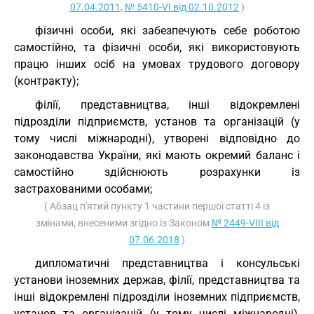
07.04.2011
,
№ 5410-VI від 02.10.2012
)
фізичні особи, які забезпечують себе роботою
самостійно, та фізичні особи, які використовують
працю інших осіб на умовах трудового договору
(контракту);
філії, представництва, інші відокремлені
підрозділи підприємств, установ та організацій (у
тому числі міжнародні), утворені відповідно до
законодавства України, які мають окремий баланс і
самостійно здійснюють розрахунки із
застрахованими особами;
( Абзац п'ятий пункту 1 частини першої статті 4 із
змінами, внесеними згідно із Законом
№ 2449-VIII від
07.06.2018
)
дипломатичні представництва і консульські
установи іноземних держав, філії, представництва та
інші відокремлені підрозділи іноземних підприємств,
установ та організацій (у тому числі міжнародні),