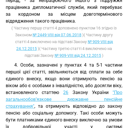
період, - за непрацюючого іншого з подружжя
працівника дипломатичної служби, який перебуває
за кордоном за місцем довготермінового
відрядження такого працівника.
( Частину першу статті 4 доповнено пунктом 16 згідно із
Законом
№ 2449-VIII від 07.06.2018
)( Частину другу
статті 4 виключено на підставі Закону
№ 909-VIII від
24.12.2015
)( Частину третю статті 4 виключено на
підставі Закону
№ 909-VIII від 24.12.2015
)
4. Особи, зазначені у пунктах 4 та 5-1 частини
першої цієї статті, звільняються від сплати за себе
єдиного внеску, якщо вони отримують пенсію за
віком або є особами з інвалідністю, або досягли віку,
встановленого статтею
26
Закону України
"Про
загальнообов’язкове державне пенсійне
страхування"
, та отримують відповідно до закону
пенсію або соціальну допомогу. Такі особи можуть
бути платниками єдиного внеску виключно за умови
їх добровільної участі у системі