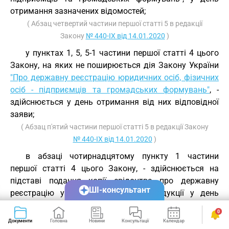
отримання зазначених відомостей;
( Абзац четвертий частини першої статті 5 в редакції
Закону
№ 440-IX від 14.01.2020
)
у пунктах 1, 5, 5-1 частини першої статті 4 цього
Закону, на яких не поширюється дія Закону України
"Про державну реєстрацію юридичних осіб, фізичних
осіб - підприємців та громадських формувань"
, -
здійснюється у день отримання від них відповідної
заяви;
( Абзац п'ятий частини першої статті 5 в редакції Закону
№ 440-IX від 14.01.2020
)
в абзаці чотирнадцятому пункту 1 частини
першої статті 4 цього Закону, - здійснюється на
підставі подання копії свідоцтва про державну
ШІ-консультант
реєстрацію угоди про розподіл продукції у день
отримання від них відповідної заяви.
0
( Частину першу статті 5 доповнено новим абзацом
Документи
Головна
Новини
Консультації
Календар
Сервіси