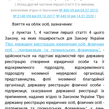
( Абзац другий частини першої статті 5 із змінами,
внесеними згідно із Законами
№ 406-VII від 04.07.2013
,
№ 2148-VIII від 03.10.2017
,
№ 440-IX від 14.01.2020
)
Взяття на облік осіб, зазначених:
у пунктах 1, 4 частини першої статті 4 цього
Закону, на яких поширюється дія Закону України
"Про державну реєстрацію юридичних осіб, фізичних
осіб - підприємців та громадських формувань"
, -
здійснюється на підставі відомостей про державну
реєстрацію створення юридичної особи та її
відокремленого підрозділу, відокремленого
підрозділу іноземної неурядової організації,
представництва, філії іноземної благодійної
організації, державну реєстрацію фізичної особи -
підприємця, скасування державної реєстрації їх
припинення, наданих згідно із Законом України "Про
державну реєстрацію юридичних осіб, фізичних осіб -
підприємців та громадських формувань", у день