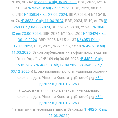
№ 69, ст.242
№ 3378-IX від 06.09.2023
, ВВР, 2023, № 94,
ст.369
№ 3494-IX від 22.11.2023
, ВВР, 2023, № 134,
ст.786
№ 3585-IX від 22.02.2024
, ВВР, 2024, №№ 15-18,
ст.74
№ 3633-IX від 11.04.2024
, ВВР, 2024, № 19, ст.78
№
3760-IX від 04.06.2024
, ВВР, 2024, № 38, ст.243
№ 3840-
IX від 20.06.2024
, ВВР, 2024, № 46, ст.265
№ 4042-IX від
30.10.2024
, ВВР, 2025, № 15, ст.37
№ 4059-IX від
19.11.2024
, ВВР, 2025, №№ 15-17, ст.40
№ 4282-IX від
11.03.2025
. Закон опублікований в офіційному виданні
"Голос України" № 109 від 04.06.2025
№ 4455-IX від
15.05.2025
№ 4603-IX від 17.09.2025
№ 4695-IX від
03.12.2025
)( Щодо визнання конституційними окремих
положень див. Рішення Конституційного Суду
№ 1-
р/2026 від 20.01.2026
)
( Щодо визнання неконституційними окремих
положень див. Рішення Конституційного Суду
№ 1-
р/2026 від 20.01.2026
)
( Із змінами, внесеними згідно із Законом
№ 4826-IX від
25.03.2026
)