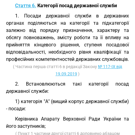
Стаття 6.
Категорії посад державної служби
1. Посади державної служби в державних
органах поділяються на категорії та підкатегорії
залежно від порядку призначення, характеру та
обсягу повноважень, змісту роботи та її впливу на
прийняття кінцевого рішення, ступеня посадової
відповідальності, необхідного рівня кваліфікації та
професійних компетентностей державних службовців.
( Частина перша статті 6 в редакції Закону
№ 117-IX від
19.09.2019
)
2. Встановлюються такі категорії посад
державної служби:
1) категорія "А" (вищий корпус державної служби)
- посади:
Керівника Апарату Верховної Ради України та
його заступників;
( Пункт 1 частини другої статті 6 доповнено абзацом