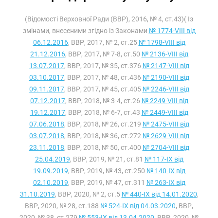
(Відомості Верховної Ради (ВВР), 2016, № 4, ст.43)( Із
змінами, внесеними згідно із Законами
№ 1774-VIII від
06.12.2016
, ВВР, 2017, № 2, ст.25
№ 1798-VIII від
21.12.2016
, ВВР, 2017, № 7-8, ст.50
№ 2136-VIII від
13.07.2017
, ВВР, 2017, № 35, ст.376
№ 2147-VIII від
03.10.2017
, ВВР, 2017, № 48, ст.436
№ 2190-VIII від
09.11.2017
, ВВР, 2017, № 45, ст.405
№ 2246-VIII від
07.12.2017
, ВВР, 2018, № 3-4, ст.26
№ 2249-VIII від
19.12.2017
, ВВР, 2018, № 6-7, ст.43
№ 2449-VIII від
07.06.2018
, ВВР, 2018, № 26, ст.219
№ 2475-VIII від
03.07.2018
, ВВР, 2018, № 36, ст.272
№ 2629-VIII від
23.11.2018
, ВВР, 2018, № 50, ст.400
№ 2704-VIII від
25.04.2019
, ВВР, 2019, № 21, ст.81
№ 117-IX від
19.09.2019
, ВВР, 2019, № 43, ст.250
№ 140-IX від
02.10.2019
, ВВР, 2019, № 47, ст.311
№ 263-IX від
31.10.2019
, ВВР, 2020, № 2, ст.5
№ 440-IX від 14.01.2020
,
ВВР, 2020, № 28, ст.188
№ 524-IX від 04.03.2020
, ВВР,
2020, № 38, ст.279
№ 553-IX від 13.04.2020
, ВВР, 2020, №