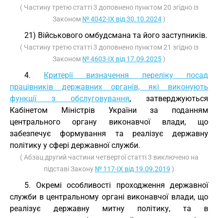
( Частину третю статті 3 доповнено пунктом 20 згідно із
Законом
№ 4042-IX від 30.10.2024
)
21) Військового омбудсмана та його заступників.
( Частину третю статті 3 доповнено пунктом 21 згідно із
Законом
№ 4603-IX від 17.09.2025
)
4.
Критерії визначення переліку посад
працівників державних органів, які виконують
функції з обслуговування
, затверджуються
Кабінетом Міністрів України за поданням
центрального органу виконавчої влади, що
забезпечує формування та реалізує державну
політику у сфері державної служби.
( Абзац другий частини четвертої статті 3 виключено на
підставі Закону
№ 117-IX від 19.09.2019
)
5. Окремі особливості проходження державної
служби в центральному органі виконавчої влади, що
реалізує державну митну політику, та в