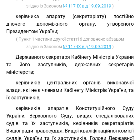
згідно із Законом
№ 117-IX від 19.09.2019
)
керівника апарату (секретаріату) постійно
діючого допоміжного органу, утвореного
Президентом України;
( Пункт 1 частини другої статті 6 доповнено абзацом
згідно із Законом
№ 117-IX від 19.09.2019
)
Державного секретаря Кабінету Міністрів України
та його заступників, державних секретарів
міністерств;
керівників центральних органів виконавчої
влади, які не є членами Кабінету Міністрів України, та
їх заступників;
керівників апаратів Конституційного Суду
України, Верховного Суду, вищих спеціалізованих
судів та їх заступників, керівників секретаріатів
Вищої ради правосуддя, Вищої кваліфікаційної комісії
суддів України та їх заступників, Голови Державної