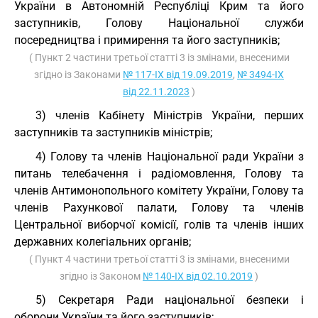
України в Автономній Республіці Крим та його
заступників, Голову Національної служби
посередництва і примирення та його заступників;
( Пункт 2 частини третьої статті 3 із змінами, внесеними
згідно із Законами
№ 117-IX від 19.09.2019
,
№ 3494-IX
від 22.11.2023
)
3) членів Кабінету Міністрів України, перших
заступників та заступників міністрів;
4) Голову та членів Національної ради України з
питань телебачення і радіомовлення, Голову та
членів Антимонопольного комітету України, Голову та
членів Рахункової палати, Голову та членів
Центральної виборчої комісії, голів та членів інших
державних колегіальних органів;
( Пункт 4 частини третьої статті 3 із змінами, внесеними
згідно із Законом
№ 140-IX від 02.10.2019
)
5) Секретаря Ради національної безпеки і
оборони України та його заступників;