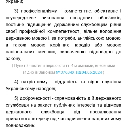
України;
3) професіоналізму - компетентне, об’єктивне і
неупереджене виконання посадових обов’язків,
постійне підвищення державним службовцем рівня
своєї професійної компетентності, вільне володіння
державною мовою і, за потреби, англійською мовою,
а також мовою корінних народів або мовою
національних меншин, визначеною відповідно до
закону;
( Пункт 3 частини першої статті 4 із змінами, внесеними
згідно із Законом
№ 3760-IX від 04.06.2024
)
4) патріотизму - відданість та вірне служіння
Українському народові;
5) доброчесності - спрямованість дій державного
службовця на захист публічних інтересів та відмова
державного службовця від превалювання
приватного інтересу під час здійснення наданих йому
повноважень;