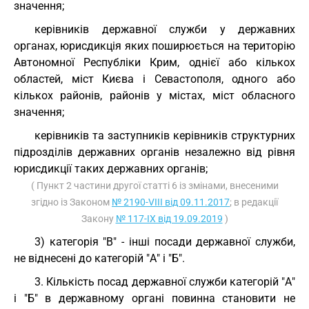
значення;
керівників державної служби у державних
органах, юрисдикція яких поширюється на територію
Автономної Республіки Крим, однієї або кількох
областей, міст Києва і Севастополя, одного або
кількох районів, районів у містах, міст обласного
значення;
керівників та заступників керівників структурних
підрозділів державних органів незалежно від рівня
юрисдикції таких державних органів;
( Пункт 2 частини другої статті 6 із змінами, внесеними
згідно із Законом
№ 2190-VIII від 09.11.2017
; в редакції
Закону
№ 117-IX від 19.09.2019
)
3) категорія "В" - інші посади державної служби,
не віднесені до категорій "А" і "Б".
3. Кількість посад державної служби категорій "А"
і "Б" в державному органі повинна становити не