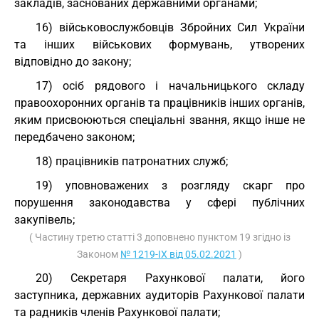
закладів, заснованих державними органами;
16) військовослужбовців Збройних Сил України
та інших військових формувань, утворених
відповідно до закону;
17) осіб рядового і начальницького складу
правоохоронних органів та працівників інших органів,
яким присвоюються спеціальні звання, якщо інше не
передбачено законом;
18) працівників патронатних служб;
19) уповноважених з розгляду скарг про
порушення законодавства у сфері публічних
закупівель;
( Частину третю статті 3 доповнено пунктом 19 згідно із
Законом
№ 1219-IX від 05.02.2021
)
20) Секретаря Рахункової палати, його
заступника, державних аудиторів Рахункової палати
та радників членів Рахункової палати;