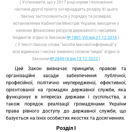
( Установити, що у 2017 році норми і положення
частини другої пункту чотирнадцять розділу XI цього
Закону застосовуються у порядку та розмірах,
встановлених Кабінетом Міністрів України, виходячи з
наявних фінансових ресурсів державного і місцевих
бюджетів згідно із Законом
№ 1801-VIII від 21.12.2016
)
( У тексті Закону слова "засоби масової інформації" у
всіх відмінках і числах замінено словом "медіа" згідно із
Законом
№ 2849-IX від 13.12.2022
)
Цей Закон визначає принципи, правові та
організаційні засади забезпечення публічної,
професійної, політично неупередженої, ефективної,
орієнтованої на громадян державної служби, яка
функціонує в інтересах держави і суспільства, а
також порядок реалізації громадянами України
права рівного доступу до державної служби, що
базується на їхніх особистих якостях та досягненнях.
Розділ I