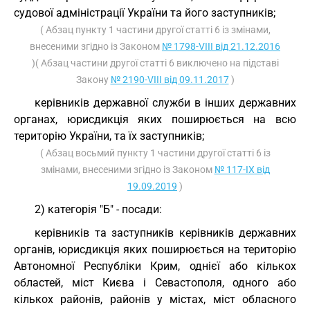
судової адміністрації України та його заступників;
( Абзац пункту 1 частини другої статті 6 із змінами,
внесеними згідно із Законом
№ 1798-VIII від 21.12.2016
)( Абзац частини другої статті 6 виключено на підставі
Закону
№ 2190-VIII від 09.11.2017
)
керівників державної служби в інших державних
органах, юрисдикція яких поширюється на всю
територію України, та їх заступників;
( Абзац восьмий пункту 1 частини другої статті 6 із
змінами, внесеними згідно із Законом
№ 117-IX від
19.09.2019
)
2) категорія "Б" - посади:
керівників та заступників керівників державних
органів, юрисдикція яких поширюється на територію
Автономної Республіки Крим, однієї або кількох
областей, міст Києва і Севастополя, одного або
кількох районів, районів у містах, міст обласного