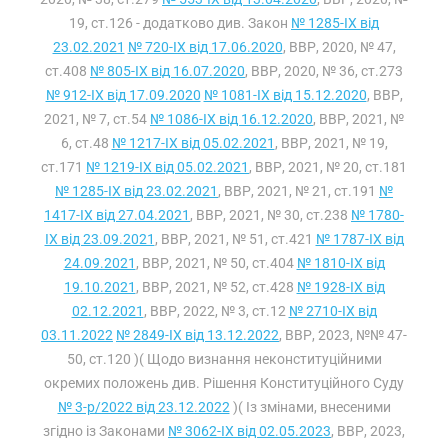
19, ст.126 - додатково див. Закон
№ 1285-IX від
23.02.2021
№ 720-IX від 17.06.2020
, ВВР, 2020, № 47,
ст.408
№ 805-IX від 16.07.2020
, ВВР, 2020, № 36, ст.273
№ 912-IX від 17.09.2020
№ 1081-IX від 15.12.2020
, ВВР,
2021, № 7, ст.54
№ 1086-IX від 16.12.2020
, ВВР, 2021, №
6, ст.48
№ 1217-IX від 05.02.2021
, ВВР, 2021, № 19,
ст.171
№ 1219-IX від 05.02.2021
, ВВР, 2021, № 20, ст.181
№ 1285-IX від 23.02.2021
, ВВР, 2021, № 21, ст.191
№
1417-IX від 27.04.2021
, ВВР, 2021, № 30, ст.238
№ 1780-
IX від 23.09.2021
, ВВР, 2021, № 51, ст.421
№ 1787-IX від
24.09.2021
, ВВР, 2021, № 50, ст.404
№ 1810-IX від
19.10.2021
, ВВР, 2021, № 52, ст.428
№ 1928-IX від
02.12.2021
, ВВР, 2022, № 3, ст.12
№ 2710-IX від
03.11.2022
№ 2849-IX від 13.12.2022
, ВВР, 2023, №№ 47-
50, ст.120 )( Щодо визнання неконституційними
окремих положень див. Рішення Конституційного Суду
№ 3-р/2022 від 23.12.2022
)( Із змінами, внесеними
згідно із Законами
№ 3062-IX від 02.05.2023
, ВВР, 2023,