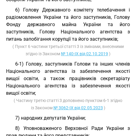
6) Голову Державного комітету телебачення і
радіомовлення України та його заступників, Голову
Фонду державного майна України та його
заступників, Голову Національного агентства з
питань запобігання корупції та його заступників;
( Пункт 6 частини третьої статті 3 із змінами, внесеними
згідно із Законом
№ 140-IX від 02.10.2019
)
6-1) Голову, заступників Голови та інших членів
Національного агентства із забезпечення якості
вищої освіти, а також працівників секретаріату
Національного агентства із забезпечення якості
вищої освіти;
( Частину третю статті 3 доповнено пунктом 6-1 згідно
із Законом
№ 3062-IX від 02.05.2023
)
7) народних депутатів України;
8) Уповноваженого Верховної Ради України з
прав людини та його представників;