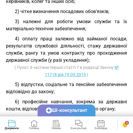
керівників, колег та інших осіб;
2) чітке визначення посадових обов’язків;
3) належні для роботи умови служби та їх
матеріально-технічне забезпечення;
4) оплату праці залежно від займаної посади,
результатів службової діяльності, стажу державної
служби, рангу та умов контракту про проходження
державної служби (у разі укладення);
( Пункт 4 частини першої статті 7 в редакції Закону
№
117-IX від 19.09.2019
)
5) відпустки, соціальне та пенсійне забезпечення
відповідно до закону;
6) професійне навчання, зокрема за державні
кошти, відповідно до потреб державного органу;
ШІ-консультант
7) просування по службі з урахуванням
0
професійної компетентності та сумлінного виконання
Документи
Головна
Новини
Консультації
Календар
Сервіси