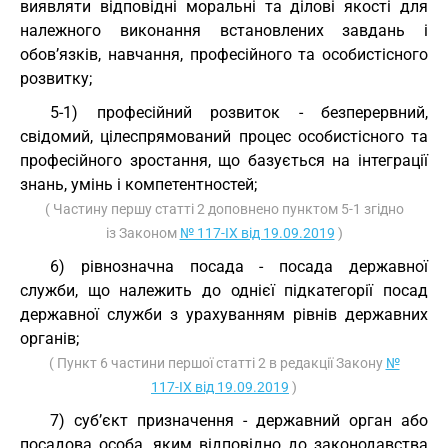
виявляти відповідні моральні та ділові якості для
належного виконання встановлених завдань і
обов’язків, навчання, професійного та особистісного
розвитку;
5-1) професійний розвиток - безперервний,
свідомий, цілеспрямований процес особистісного та
професійного зростання, що базується на інтеграції
знань, умінь і компетентностей;
( Частину першу статті 2 доповнено пунктом 5-1 згідно
із Законом
№ 117-IX від 19.09.2019
)
6) рівнозначна посада - посада державної
служби, що належить до однієї підкатегорії посад
державної служби з урахуванням рівнів державних
органів;
( Пункт 6 частини першої статті 2 в редакції Закону
№
117-IX від 19.09.2019
)
7) суб’єкт призначення - державний орган або
посадова особа, яким відповідно до законодавства