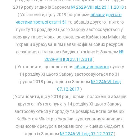
2019 року згідно із Законом
№ 2629-VIII від 23.11.2018
)
( Установити, що у 2019 році норми
абзацу другого
частини третьої статті 51
та абзаців другого - п’ятого
пункту 14 розділу XI цього Закону застосовуються у
порядку та розмірах, встановлених Кабінетом Міністрів
України з урахуванням наявних фінансових ресурсів
державного і місцевих бюджетів згідно із Законом
№
2629-VIII від 23.11.2018
)
( Установити, що положення
абзацу восьмого
пункту
14 розділу XI цього Закону застосовуються по 31
грудня 2018 року згідно із Законом
№ 2246-VIII від
07.12.2017
)
( Установити, що у 2018 році норми і положення абзаців
другого - п’ятого пункту 14 розділу XI цього Закону
застосовуються у порядку та розмірах, встановлених
Кабінетом Міністрів України з урахуванням наявних
фінансових ресурсів державного і місцевих бюджетів
згідно із Законом
№ 2246-VIII від 07.12.2017
)