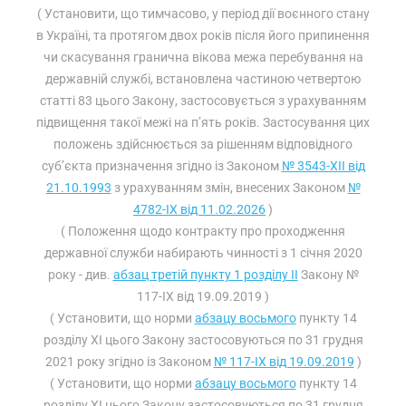
( Установити, що тимчасово, у період дії воєнного стану
в Україні, та протягом двох років після його припинення
чи скасування гранична вікова межа перебування на
державній службі, встановлена частиною четвертою
статті 83 цього Закону, застосовується з урахуванням
підвищення такої межі на п’ять років. Застосування цих
положень здійснюється за рішенням відповідного
суб’єкта призначення згідно із Законом
№ 3543-XII від
21.10.1993
з урахуванням змін, внесених Законом
№
4782-IX від 11.02.2026
)
( Положення щодо контракту про проходження
державної служби набирають чинності з 1 січня 2020
року - див.
абзац третій пункту 1 розділу II
Закону №
117-IX від 19.09.2019 )
( Установити, що норми
абзацу восьмого
пункту 14
розділу XI цього Закону застосовуються по 31 грудня
2021 року згідно із Законом
№ 117-IX від 19.09.2019
)
( Установити, що норми
абзацу восьмого
пункту 14
розділу XI цього Закону застосовуються по 31 грудня