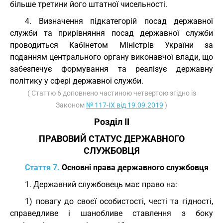
більше третини його штатної чисельності.
4. Визначення підкатегорій посад державної
служби та прирівняння посад державної служби
проводиться Кабінетом Міністрів України за
поданням центрального органу виконавчої влади, що
забезпечує формування та реалізує державну
політику у сфері державної служби.
( Статтю 6 доповнено частиною четвертою згідно із
Законом
№ 117-IX від 19.09.2019
)
Розділ II
ПРАВОВИЙ СТАТУС ДЕРЖАВНОГО
СЛУЖБОВЦЯ
Стаття 7.
Основні права державного службовця
1. Державний службовець має право на:
1) повагу до своєї особистості, честі та гідності,
справедливе і шанобливе ставлення з боку