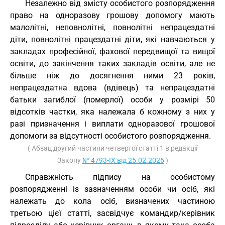
Незалежно від змісту особистого розпорядження
право на одноразову грошову допомогу мають
малолітні, неповнолітні, повнолітні непрацездатні
діти, повнолітні працездатні діти, які навчаються у
закладах професійної, фахової передвищої та вищої
освіти, до закінчення таких закладів освіти, але не
більше ніж до досягнення ними 23 років,
непрацездатна вдова (вдівець) та непрацездатні
батьки загиблої (померлої) особи у розмірі 50
відсотків частки, яка належала б кожному з них у
разі призначення і виплати одноразової грошової
допомоги за відсутності особистого розпорядження.
( Абзац другий частини четвертої статті 1 в редакції
Закону
№ 4793-IX від 25.02.2026
)
Справжність підпису на особистому
розпорядженні із зазначенням особи чи осіб, які
належать до кола осіб, визначених частиною
третьою цієї статті, засвідчує командир/керівник