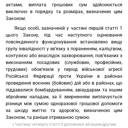
актами, виплата грошових сум здійснюється
виключно в порядку та розмірах, визначених цим
Законом.
Якщо особі, зазначеній у частині першій статті 1
цього Закону, під час наступного оцінювання
повсякденного функціонування встановлено вищу
групу інвалідності у зв’язку з пораненням, каліцтвом,
контузією або внаслідок захворювання, пов’язаних з
виконанням посадових (службових, професійних,
трудових) обов’язків у період військової агресії
Російської Федерації проти України в районах
проведення воєнних (бойових) дій або в районах, що
піддавалися бомбардуванням, авіаударам та іншим
збройним нападам, за її зверненням виплачується
різниця між сумою одноразової грошової допомоги
за шкоду життю та здоров’ю, визначеною цим
Законом, та раніше отриманою сумою.
( Частину четверту статті 3 доповнено абзацом другим