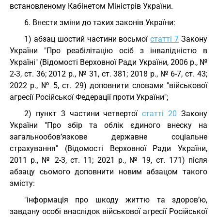
встановленому Кабінетом Міністрів України.
6. Внести зміни до таких законів України:
1) абзац шостий частини восьмої
статті 7
Закону
України "Про реабілітацію осіб з інвалідністю в
Україні" (Відомості Верховної Ради України, 2006 р., №
2-3, ст. 36; 2012 р., № 31, ст. 381; 2018 р., № 6-7, ст. 43;
2022 р., № 5, ст. 29) доповнити словами "військової
агресії Російської Федерації проти України";
2) пункт 3 частини четвертої
статті 20
Закону
України "Про збір та облік єдиного внеску на
загальнообов’язкове державне соціальне
страхування" (Відомості Верховної Ради України,
2011 р., № 2-3, ст. 11; 2021 р., № 19, ст. 171) після
абзацу сьомого доповнити новим абзацом такого
змісту:
"інформація про шкоду життю та здоров’ю,
завдану особі внаслідок військової агресії Російської