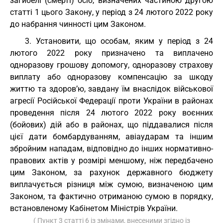
загибелі (смерті) осіб, визначених частиною другою
статті 1 цього Закону, у період з 24 лютого 2022 року
до набрання чинності цим Законом.
3. Установити, що особам, яким у період з 24
лютого 2022 року призначено та виплачено
одноразову грошову допомогу, одноразову страхову
виплату або одноразову компенсацію за шкоду
життю та здоров’ю, завдану їм внаслідок військової
агресії Російської Федерації проти України в районах
проведення після 24 лютого 2022 року воєнних
(бойових) дій або в районах, що піддавалися після
цієї дати бомбардуванням, авіаударам та іншим
збройним нападам, відповідно до інших нормативно-
правових актів у розмірі меншому, ніж передбачено
цим Законом, за рахунок державного бюджету
виплачується різниця між сумою, визначеною цим
Законом, та фактично отриманою сумою в порядку,
встановленому Кабінетом Міністрів України.
( Пункт 3 статті 6 із змінами, внесеними згідно із