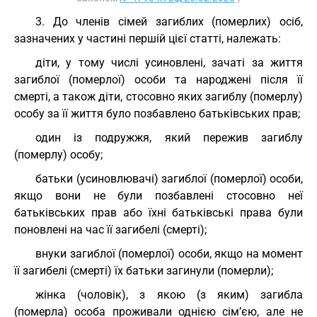
3. До членів сімей загиблих (померлих) осіб,
зазначених у частині першій цієї статті, належать:
діти, у тому числі усиновлені, зачаті за життя
загиблої (померлої) особи та народжені після її
смерті, а також діти, стосовно яких загиблу (померлу)
особу за її життя було позбавлено батьківських прав;
один із подружжя, який пережив загиблу
(померлу) особу;
батьки (усиновлювачі) загиблої (померлої) особи,
якщо вони не були позбавлені стосовно неї
батьківських прав або їхні батьківські права були
поновлені на час її загибелі (смерті);
внуки загиблої (померлої) особи, якщо на момент
її загибелі (смерті) їх батьки загинули (померли);
жінка (чоловік), з якою (з яким) загибла
(померла) особа проживали однією сім’єю, але не