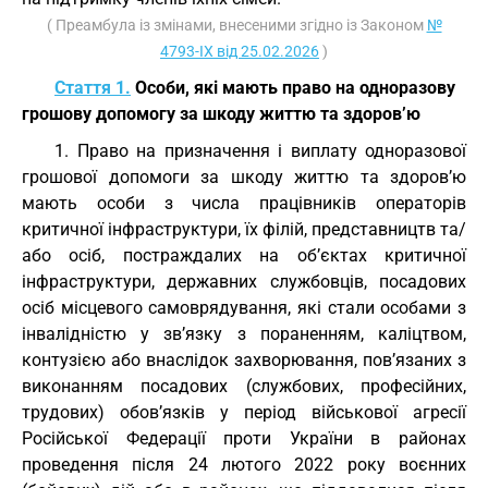
( Преамбула із змінами, внесеними згідно із Законом
№
4793-IX від 25.02.2026
)
Стаття 1.
Особи, які мають право на одноразову
грошову допомогу за шкоду життю та здоров’ю
1. Право на призначення і виплату одноразової
грошової допомоги за шкоду життю та здоров’ю
мають особи з числа працівників операторів
критичної інфраструктури, їх філій, представництв та/
або осіб, постраждалих на об’єктах критичної
інфраструктури, державних службовців, посадових
осіб місцевого самоврядування, які стали особами з
інвалідністю у зв’язку з пораненням, каліцтвом,
контузією або внаслідок захворювання, пов’язаних з
виконанням посадових (службових, професійних,
трудових) обов’язків у період військової агресії
Російської Федерації проти України в районах
проведення після 24 лютого 2022 року воєнних