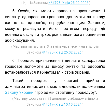
згідно із Законом
№ 4793-IX від 25.02.2026
)
5. Особи, які мають право на призначення і
виплату одноразової грошової допомоги за шкоду
життю та здоров’ю, передбаченої цим Законом,
можуть реалізувати його протягом періоду дії
воєнного стану та трьох років після його припинення
або скасування.
( Частина п'ята статті 3 із змінами, внесеними згідно із
Законом
№ 4793-IX від 25.02.2026
)
6. Порядок призначення і виплати одноразової
грошової допомоги за шкоду життю та здоров’ю
встановлюється Кабінетом Міністрів України.
Такий порядок у частині прийняття
адміністративних актів має відповідати положенням
Закону України
"Про адміністративну процедуру".
( Частину шосту статті 3 доповнено абзацом згідно із
Законом
№ 4017-IX від 10.10.2024
)