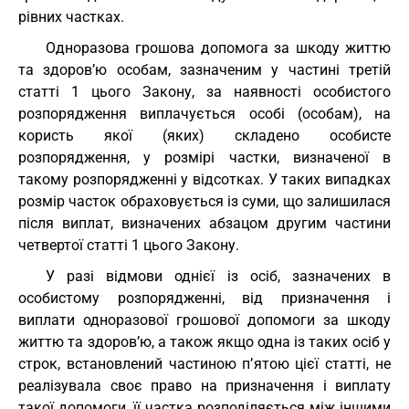
рівних частках.
Одноразова грошова допомога за шкоду життю
та здоров’ю особам, зазначеним у частині третій
статті 1 цього Закону, за наявності особистого
розпорядження виплачується особі (особам), на
користь якої (яких) складено особисте
розпорядження, у розмірі частки, визначеної в
такому розпорядженні у відсотках. У таких випадках
розмір часток обраховується із суми, що залишилася
після виплат, визначених абзацом другим частини
четвертої статті 1 цього Закону.
У разі відмови однієї із осіб, зазначених в
особистому розпорядженні, від призначення і
виплати одноразової грошової допомоги за шкоду
життю та здоров’ю, а також якщо одна із таких осіб у
строк, встановлений частиною п’ятою цієї статті, не
реалізувала своє право на призначення і виплату
такої допомоги, її частка розподіляється між іншими