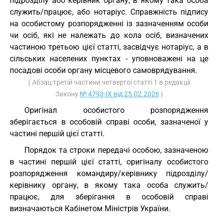
підрозділу або керівник органу, в якому така особа
служить/працює, або нотаріус. Справжність підпису
на особистому розпорядженні із зазначенням особи
чи осіб, які не належать до кола осіб, визначених
частиною третьою цієї статті, засвідчує нотаріус, а в
сільських населених пунктах - уповноважені на це
посадові особи органу місцевого самоврядування.
( Абзац третій частини четвертої статті 1 в редакції
Закону
№ 4793-IX від 25.02.2026
)
Оригінал особистого розпорядження
зберігається в особовій справі особи, зазначеної у
частині першій цієї статті.
Порядок та строки передачі особою, зазначеною
в частині першій цієї статті, оригіналу особистого
розпорядження командиру/керівнику підрозділу/
керівнику органу, в якому така особа служить/
працює, для зберігання в особовій справі
визначаються Кабінетом Міністрів України.