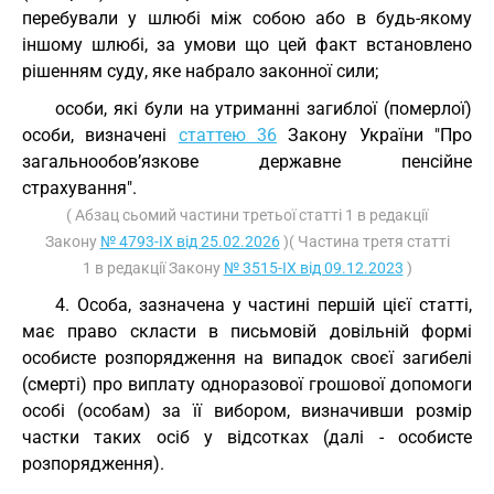
перебували у шлюбі між собою або в будь-якому
іншому шлюбі, за умови що цей факт встановлено
рішенням суду, яке набрало законної сили;
особи, які були на утриманні загиблої (померлої)
особи, визначені
статтею 36
Закону України "Про
загальнообов’язкове державне пенсійне
страхування".
( Абзац сьомий частини третьої статті 1 в редакції
Закону
№ 4793-IX від 25.02.2026
)( Частина третя статті
1 в редакції Закону
№ 3515-IX від 09.12.2023
)
4. Особа, зазначена у частині першій цієї статті,
має право скласти в письмовій довільній формі
особисте розпорядження на випадок своєї загибелі
(смерті) про виплату одноразової грошової допомоги
особі (особам) за її вибором, визначивши розмір
частки таких осіб у відсотках (далі - особисте
розпорядження).