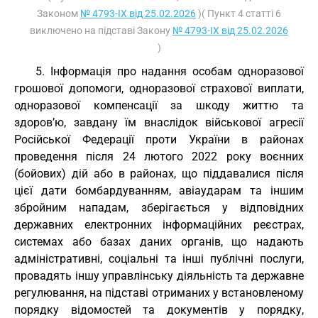
Законом
№ 4793-IX від 25.02.2026
)( Пункт 4 статті 6
виключено на підставі Закону
№ 4793-IX від 25.02.2026
)
5. Інформація про надання особам одноразової
грошової допомоги, одноразової страхової виплати,
одноразової компенсації за шкоду життю та
здоров’ю, завдану їм внаслідок військової агресії
Російської Федерації проти України в районах
проведення після 24 лютого 2022 року воєнних
(бойових) дій або в районах, що піддавалися після
цієї дати бомбардуванням, авіаударам та іншим
збройним нападам, зберігається у відповідних
державних електронних інформаційних реєстрах,
системах або базах даних органів, що надають
адміністративні, соціальні та інші публічні послуги,
провадять іншу управлінську діяльність та державне
регулювання, на підставі отриманих у встановленому
порядку відомостей та документів у порядку,