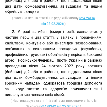
(бойових) дій або в районах, що піддавалися після
цієї дати бомбардуванням, авіаударам та іншим
збройним нападам.
( Частина перша статті 1 в редакції Закону
№ 4793-IX
від 25.02.2026
)
2. У разі загибелі (смерті) осіб, зазначених у
частині першій цієї статті, у зв’язку з пораненням,
каліцтвом, контузією або внаслідок захворювання,
пов’язаних з виконанням посадових (службових,
професійних, трудових) обов’язків у період військової
агресії Російської Федерації проти України в районах
проведення після 24 лютого 2022 року воєнних
(бойових) дій або в районах, що піддавалися після
цієї дати бомбардуванням, авіаударам та іншим
збройним нападам, одноразова грошова допомога
за шкоду життю та здоров’ю призначається і
виплачується членам їхніх сімей.
( Частина друга статті 1 із змінами, внесеними згідно із
Законом
№ 4793-IX від 25.02.2026
)