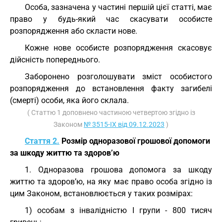
Особа, зазначена у частині першій цієї статті, має
право у будь-який час скасувати особисте
розпорядження або скласти нове.
Кожне нове особисте розпорядження скасовує
дійсність попереднього.
Заборонено розголошувати зміст особистого
розпорядження до встановлення факту загибелі
(смерті) особи, яка його склала.
( Статтю 1 доповнено частиною четвертою згідно із
Законом
№ 3515-IX від 09.12.2023
)
Стаття 2.
Розмір одноразової грошової допомоги
за шкоду життю та здоров’ю
1. Одноразова грошова допомога за шкоду
життю та здоров’ю, на яку має право особа згідно із
цим Законом, встановлюється у таких розмірах:
1) особам з інвалідністю I групи - 800 тисяч