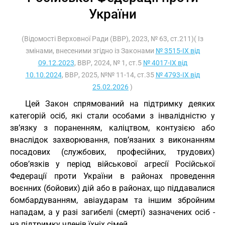
України
(Відомості Верховної Ради (ВВР), 2023, № 63, ст.211)( Із
змінами, внесеними згідно із Законами
№ 3515-IX від
09.12.2023
, ВВР, 2024, № 1, ст.5
№ 4017-IX від
10.10.2024
, ВВР, 2025, №№ 11-14, ст.35
№ 4793-IX від
25.02.2026
)
Цей Закон спрямований на підтримку деяких
категорій осіб, які стали особами з інвалідністю у
зв’язку з пораненням, каліцтвом, контузією або
внаслідок захворювання, пов’язаних з виконанням
посадових (службових, професійних, трудових)
обов’язків у період військової агресії Російської
Федерації проти України в районах проведення
воєнних (бойових) дій або в районах, що піддавалися
бомбардуванням, авіаударам та іншим збройним
нападам, а у разі загибелі (смерті) зазначених осіб -
на підтримку членів їхніх сімей.