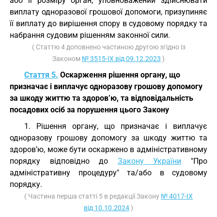
або її розміру орган, уповноважений здійснювати
виплату одноразової грошової допомоги, призупиняє
її виплату до вирішення спору в судовому порядку та
набрання судовим рішенням законної сили.
( Статтю 4 доповнено частиною другою згідно із
Законом
№ 3515-IX від 09.12.2023
)
Стаття 5.
Оскарження рішення органу, що
призначає і виплачує одноразову грошову допомогу
за шкоду життю та здоров’ю, та відповідальність
посадових осіб за порушення цього Закону
1. Рішення органу, що призначає і виплачує
одноразову грошову допомогу за шкоду життю та
здоров’ю, може бути оскаржено в адміністративному
порядку відповідно до
Закону України
"Про
адміністративну процедуру" та/або в судовому
порядку.
( Частина перша статті 5 в редакції Закону
№ 4017-IX
від 10.10.2024
)