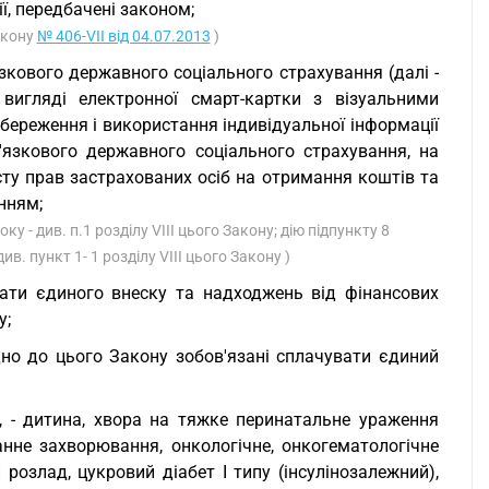
ї, передбачені законом;
Закону
№ 406-VII від 04.07.2013
)
зкового державного соціального страхування (далі -
 вигляді електронної смарт-картки з візуальними
береження і використання індивідуальної інформації
язкового державного соціального страхування, на
ту прав застрахованих осіб на отримання коштів та
нням;
ку - див. п.1 розділу VIII цього Закону; дію підпункту 8
ив. пункт 1- 1 розділу VIII цього Закону )
лати єдиного внеску та надходжень від фінансових
у;
ідно до цього Закону зобов'язані сплачувати єдиний
ь, - дитина, хвора на тяжке перинатальне ураження
анне захворювання, онкологічне, онкогематологічне
розлад, цукровий діабет I типу (інсулінозалежний),