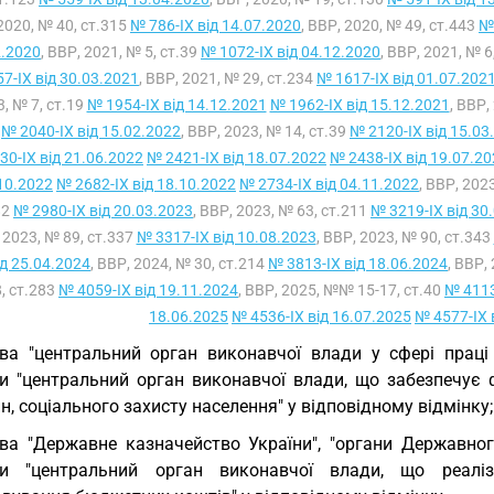
2020, № 40, ст.315
№ 786-IX від 14.07.2020
, ВВР, 2020, № 49, ст.443
№ 
2.2020
, ВВР, 2021, № 5, ст.39
№ 1072-IX від 04.12.2020
, ВВР, 2021, № 6
7-IX від 30.03.2021
, ВВР, 2021, № 29, ст.234
№ 1617-IX від 01.07.202
, № 7, ст.19
№ 1954-IX від 14.12.2021
№ 1962-IX від 15.12.2021
, ВВР,
2
№ 2040-IX від 15.02.2022
, ВВР, 2023, № 14, ст.39
№ 2120-IX від 15.03
30-IX від 21.06.2022
№ 2421-IX від 18.07.2022
№ 2438-IX від 19.07.2
10.2022
№ 2682-IX від 18.10.2022
№ 2734-IX від 04.11.2022
, ВВР, 202
82
№ 2980-IX від 20.03.2023
, ВВР, 2023, № 63, ст.211
№ 3219-IX від 30
 2023, № 89, ст.337
№ 3317-IX від 10.08.2023
, ВВР, 2023, № 90, ст.343
ід 25.04.2024
, ВВР, 2024, № 30, ст.214
№ 3813-IX від 18.06.2024
, ВВР,
, ст.283
№ 4059-IX від 19.11.2024
, ВВР, 2025, №№ 15-17, ст.40
№ 4113
18.06.2025
№ 4536-IX від 16.07.2025
№ 4577-IX 
ва "центральний орган виконавчої влади у сфері праці 
и "центральний орган виконавчої влади, що забезпечує 
н, соціального захисту населення" у відповідному відмінку;
ва "Державне казначейство України", "органи Державног
и "центральний орган виконавчої влади, що реаліз