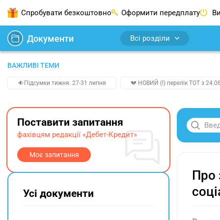
Спробувати безкоштовно
Оформити передплату
Ви
Документи
Всі розділи
ВАЖЛИВІ ТЕМИ
🔉Підсумки тижня. 27-31 липня
💔 НОВИЙ (!) перелік ТОТ з 24.06
Поставити запитання
фахівцям редакції «Дебет-Кредит»
Моє запитання
Про 
соці
Усі документи