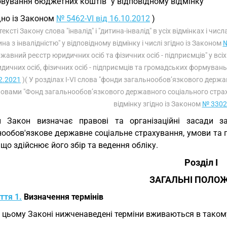
овування бюджетних коштів" у відповідному відмінку
дно із Законом
№ 5462-VI від 16.10.2012
)
 тексті Закону слова "інвалід" і "дитина-інвалід" в усіх відмінках і чи
ина з інвалідністю" у відповідному відмінку і числі згідно із Законом
№
жавний реєстр юридичних осіб та фізичних осіб - підприємців" у вс
дичних осіб, фізичних осіб - підприємців та громадських формувань"
2.2021
)( У розділах I-VI слова "фонди загальнообов’язкового держа
овами "Фонд загальнообов’язкового державного соціального страху
відмінку згідно із Законом
№ 3302-
й Закон визначає правові та організаційні засади з
нообов'язкове державне соціальне страхування, умови та 
 що здійснює його збір та ведення обліку.
Розділ I
ЗАГАЛЬНІ ПОЛО
ття 1.
Визначення термінів
У цьому Законі нижченаведені терміни вживаються в такому