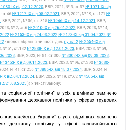
1030-IX від 02.12.2020
, ВВР, 2021, № 5, ст.37
№ 1071-IX від
, ст.46
№ 1217-IX від 05.02.2021
, ВВР, 2021, № 19, ст.171
№
1
, ВВР, 2021, № 36, ст. 315
№ 1946-IX від 14.12.2021
, ВВР,
 2023, № 2, ст.6
№ 2010-IX від 26.01.2022
, ВВР, 2023, № 14,
.2022
№ 2153-IX від 24.03.2022
№ 2173-IX від 01.04.2022
№
022
- щодо набрання чинності див.
пункт 2
№ 2654-IX від
3, № 51, ст.132
№ 2888-IX від 12.01.2023
, ВВР, 2023, № 59,
.06.2023
, ВВР, 2023, № 81, ст.300
№ 3302-IX від 09.08.2023
,
№ 3453-IX від 09.11.2023
, ВВР, 2023, № 96, ст.390
№ 3680-
 2024, № 41, ст.256
№ 3886-IX від 18.07.2024
, ВВР, 2024, №
-IX від 04.12.2024
, ВВР, 2025, № 19, ст.62
№ 4505-IX від
від 21.08.2025
)( У тексті Закону:
та соціальної політики" в усіх відмінках замінено
формування державної політики у сферах трудових
о казначейства України" в усіх відмінках замінено
ує державну політику у сфері казначейського