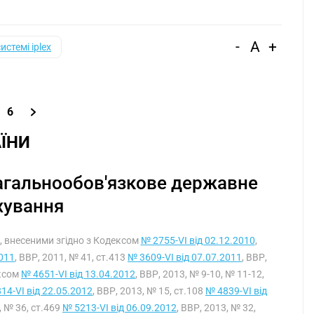
-
A
+
системі iplex
6
ЇНИ
 загальнообов'язкове державне
хування
ми, внесеними згідно з Кодексом
№ 2755-VI від 02.12.2010
,
2011
, ВВР, 2011, № 41, ст.413
№ 3609-VI від 07.07.2011
, ВВР,
ексом
№ 4651-VI від 13.04.2012
, ВВР, 2013, № 9-10, № 11-12,
14-VI від 22.05.2012
, ВВР, 2013, № 15, ст.108
№ 4839-VI від
, № 36, ст.469
№ 5213-VI від 06.09.2012
, ВВР, 2013, № 32,