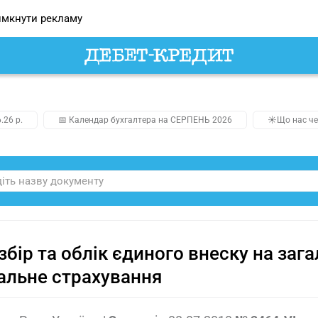
мкнути рекламу
.26 р.
📅 Календар бухгалтера на СЕРПЕНЬ 2026
☀️Що нас че
збір та облік єдиного внеску на за
альне страхування