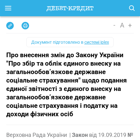
-
A
+
Документ підготовлено в
системі iplex
Про внесення змін до Закону України
"Про збір та облік єдиного внеску на
загальнообов’язкове державне
соціальне страхування" щодо подання
єдиної звітності з єдиного внеску на
загальнообов’язкове державне
соціальне страхування і податку на
доходи фізичних осіб
Верховна Рада України
|
Закон
від
19.09.2019
№