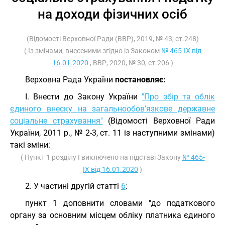
на доходи фізичних осіб
(Відомості Верховної Ради (ВВР), 2019, № 43, ст.248)
( Із змінами, внесеними згідно із Законом
№ 465-IX від
16.01.2020
, ВВР, 2020, № 30, ст.206 )
Верховна Рада України
постановляє:
I. Внести до Закону України
"Про збір та облік
єдиного внеску на загальнообов’язкове державне
соціальне страхування"
(Відомості Верховної Ради
України, 2011 р., № 2-3, ст. 11 із наступними змінами)
такі зміни:
( Пункт 1 розділу I виключено на підставі Закону
№ 465-
IX від 16.01.2020
)
2. У частині другій статті
6
:
пункт 1 доповнити словами "до податкового
органу за основним місцем обліку платника єдиного