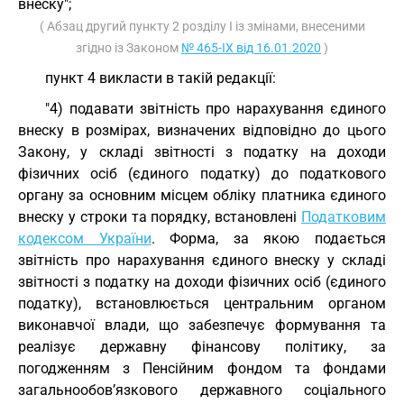
внеску";
( Абзац другий пункту 2 розділу I із змінами, внесеними
згідно із Законом
№ 465-IX від 16.01.2020
)
пункт 4 викласти в такій редакції:
"4) подавати звітність про нарахування єдиного
внеску в розмірах, визначених відповідно до цього
Закону, у складі звітності з податку на доходи
фізичних осіб (єдиного податку) до податкового
органу за основним місцем обліку платника єдиного
внеску у строки та порядку, встановлені
Податковим
кодексом України
. Форма, за якою подається
звітність про нарахування єдиного внеску у складі
звітності з податку на доходи фізичних осіб (єдиного
податку), встановлюється центральним органом
виконавчої влади, що забезпечує формування та
реалізує державну фінансову політику, за
погодженням з Пенсійним фондом та фондами
загальнообов’язкового державного соціального