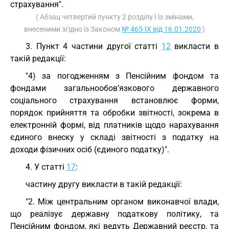
страхування".
( Абзац четвертий пункту 2 розділу I із змінами,
внесеними згідно із Законом
№ 465-IX від 16.01.2020
)
3. Пункт 4 частини другої статті
12
викласти в
такій редакції:
"4) за погодженням з Пенсійним фондом та
фондами загальнообов’язкового державного
соціального страхування встановлює форми,
порядок прийняття та обробки звітності, зокрема в
електронній формі, від платників щодо нарахування
єдиного внеску у складі звітності з податку на
доходи фізичних осіб (єдиного податку)".
4. У статті
17
:
частину другу викласти в такій редакції:
"2. Між центральним органом виконавчої влади,
що реалізує державну податкову політику, та
Пенсійним фондом, які ведуть Державний реєстр, та