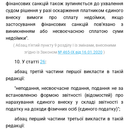
фінансових санкцій також зупиняється до ухвалення
судом рішення у разі оскарження платником єдиного
внеску вимоги про сплату недоїмки, якщо
застосування фінансових санкцій пов’язано з
виникненням або несвоєчасною сплатою суми
недоїмки".
( Абзац п'ятий пункту 9 розділу I із змінами, внесеними
згідно із Законом
№ 465-IX від 16.01.2020
)
10. У статті
26
:
абзац третій частини першої викласти в такій
редакції:
"неподання, несвоєчасне подання, подання не за
встановленою формою звітності (відомостей) про
нарахування єдиного внеску у складі звітності з
податку на доходи фізичних осіб (єдиного податку)";
абзац перший частини третьої викласти в такій
редакції: