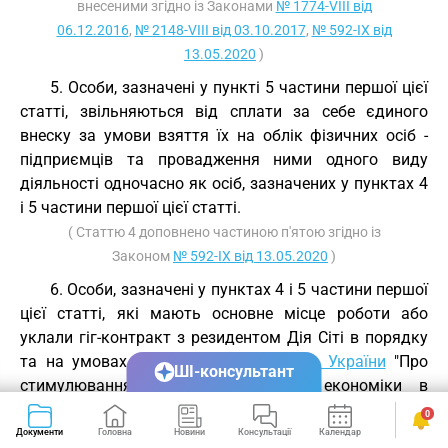
внесеними згідно із Законами
№ 1774-VIII від
06.12.2016
,
№ 2148-VIII від 03.10.2017
,
№ 592-IX від
13.05.2020
)
5. Особи, зазначені у пункті 5 частини першої цієї
статті, звільняються від сплати за себе єдиного
внеску за умови взяття їх на облік фізичних осіб -
підприємців та провадження ними одного виду
діяльності одночасно як осіб, зазначених у пунктах 4
і 5 частини першої цієї статті.
( Статтю 4 доповнено частиною п'ятою згідно із
Законом
№ 592-IX від 13.05.2020
)
6. Особи, зазначені у пунктах 4 і 5 частини першої
цієї статті, які мають основне місце роботи або
уклали гіг-контракт з резидентом Дія Сіті в порядку
та на умовах, передбачених
Законом України
"Про
ШІ-консультант
стимулювання розвитку цифрової економіки в
Україні", звільняються від сплати за себе єдиного
0
внеску за місяці звітного періоду, за які
Документи
Головна
Новини
Консультації
Календар
Сервіси