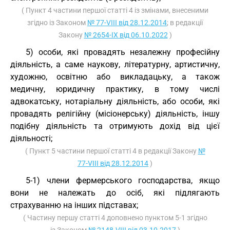
( Пункт 4 частини першої статті 4 із змінами, внесеними
згідно із Законом
№ 77-VIII від 28.12.2014
; в редакції
Закону
№ 2654-IX від 06.10.2022
)
5) особи, які провадять незалежну професійну
діяльність, а саме наукову, літературну, артистичну,
художню, освітню або викладацьку, а також
медичну, юридичну практику, в тому числі
адвокатську, нотаріальну діяльність, або особи, які
провадять релігійну (місіонерську) діяльність, іншу
подібну діяльність та отримують дохід від цієї
діяльності;
( Пункт 5 частини першої статті 4 в редакції Закону
№
77-VIII від 28.12.2014
)
5-1) члени фермерського господарства, якщо
вони не належать до осіб, які підлягають
страхуванню на інших підставах;
( Частину першу статті 4 доповнено пунктом 5-1 згідно