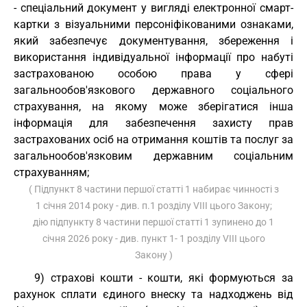
- спеціальний документ у вигляді електронної смарт-
картки з візуальними персоніфікованими ознаками,
який забезпечує документування, збереження і
використання індивідуальної інформації про набуті
застрахованою особою права у сфері
загальнообов'язкового державного соціального
страхування, на якому може зберігатися інша
інформація для забезпечення захисту прав
застрахованих осіб на отримання коштів та послуг за
загальнообов'язковим державним соціальним
страхуванням;
( Підпункт 8 частини першої статті 1 набирає чинності з
1 січня 2014 року - див. п.1 розділу VIII цього Закону;
дію підпункту 8 частини першої статті 1 зупинено до 1
січня 2026 року - див. пункт 1- 1 розділу VIII цього
Закону )
9) страхові кошти - кошти, які формуються за
рахунок сплати єдиного внеску та надходжень від