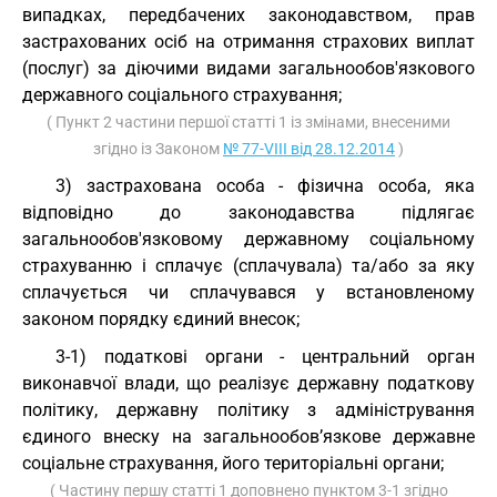
випадках, передбачених законодавством, прав
застрахованих осіб на отримання страхових виплат
(послуг) за діючими видами загальнообов'язкового
державного соціального страхування;
( Пункт 2 частини першої статті 1 із змінами, внесеними
згідно із Законом
№ 77-VIII від 28.12.2014
)
3) застрахована особа - фізична особа, яка
відповідно до законодавства підлягає
загальнообов'язковому державному соціальному
страхуванню і сплачує (сплачувала) та/або за яку
сплачується чи сплачувався у встановленому
законом порядку єдиний внесок;
3-1) податкові органи - центральний орган
виконавчої влади, що реалізує державну податкову
політику, державну політику з адміністрування
єдиного внеску на загальнообов’язкове державне
соціальне страхування, його територіальні органи;
( Частину першу статті 1 доповнено пунктом 3-1 згідно