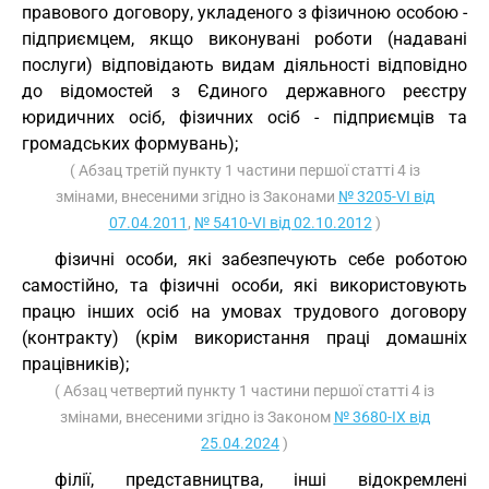
правового договору, укладеного з фізичною особою -
підприємцем, якщо виконувані роботи (надавані
послуги) відповідають видам діяльності відповідно
до відомостей з Єдиного державного реєстру
юридичних осіб, фізичних осіб - підприємців та
громадських формувань);
( Абзац третій пункту 1 частини першої статті 4 із
змінами, внесеними згідно із Законами
№ 3205-VI від
07.04.2011
,
№ 5410-VI від 02.10.2012
)
фізичні особи, які забезпечують себе роботою
самостійно, та фізичні особи, які використовують
працю інших осіб на умовах трудового договору
(контракту) (крім використання праці домашніх
працівників);
( Абзац четвертий пункту 1 частини першої статті 4 із
змінами, внесеними згідно із Законом
№ 3680-IX від
25.04.2024
)
філії, представництва, інші відокремлені