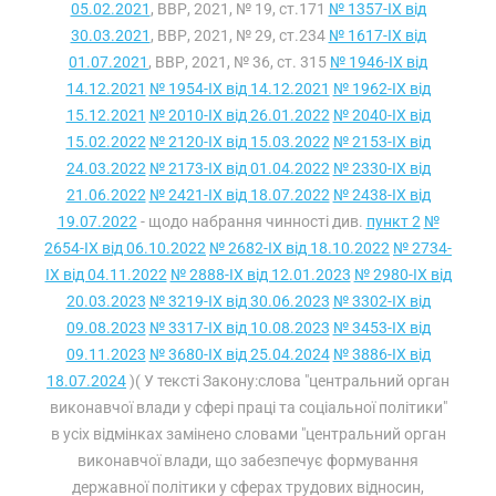
05.02.2021
, ВВР, 2021, № 19, ст.171
№ 1357-IX від
30.03.2021
, ВВР, 2021, № 29, ст.234
№ 1617-IX від
01.07.2021
, ВВР, 2021, № 36, ст. 315
№ 1946-IX від
14.12.2021
№ 1954-IX від 14.12.2021
№ 1962-IX від
15.12.2021
№ 2010-IX від 26.01.2022
№ 2040-IX від
15.02.2022
№ 2120-IX від 15.03.2022
№ 2153-IX від
24.03.2022
№ 2173-IX від 01.04.2022
№ 2330-IX від
21.06.2022
№ 2421-IX від 18.07.2022
№ 2438-IX від
19.07.2022
- щодо набрання чинності див.
пункт 2
№
2654-IX від 06.10.2022
№ 2682-IX від 18.10.2022
№ 2734-
IX від 04.11.2022
№ 2888-IX від 12.01.2023
№ 2980-IX від
20.03.2023
№ 3219-IX від 30.06.2023
№ 3302-IX від
09.08.2023
№ 3317-IX від 10.08.2023
№ 3453-IX від
09.11.2023
№ 3680-IX від 25.04.2024
№ 3886-IX від
18.07.2024
)( У тексті Закону:слова "центральний орган
виконавчої влади у сфері праці та соціальної політики"
в усіх відмінках замінено словами "центральний орган
виконавчої влади, що забезпечує формування
державної політики у сферах трудових відносин,