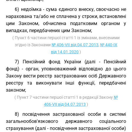
6) недоїмка - сума єдиного внеску, своєчасно не
нарахована та/або не сплачена у строки, встановлені
цим Законом, обчислена податковим органом у
випадках, передбачених цим Законом;
( Пункт 6 частини першої статті 1 із змінами, внесеними
згідно із Законами
№ 406-VII від 04.07.2013
,
№ 440-IX
від 14.01.2020
)
7) Пенсійний фонд України (далі - Пенсійний
фонд) - орган, уповноважений відповідно до цього
Закону вести реєстр застрахованих осіб Державного
реєстру та виконувати інші функції, передбачені
законом;
( Пункт 7 частини першої статті 1 в редакції Закону
№
406-VII від 04.07.2013
)
8) посвідчення застрахованої особи в системі
загальнообов'язкового державного соціального
страхування (далі - посвідчення застрахованої особи)