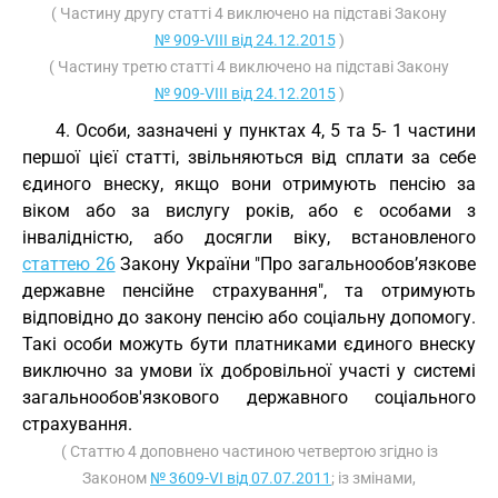
( Частину другу статті 4 виключено на підставі Закону
№ 909-VIII від 24.12.2015
)
( Частину третю статті 4 виключено на підставі Закону
№ 909-VIII від 24.12.2015
)
4. Особи, зазначені у пунктах 4, 5 та 5- 1 частини
першої цієї статті, звільняються від сплати за себе
єдиного внеску, якщо вони отримують пенсію за
віком або за вислугу років, або є особами з
інвалідністю, або досягли віку, встановленого
статтею 26
Закону України "Про загальнообов’язкове
державне пенсійне страхування", та отримують
відповідно до закону пенсію або соціальну допомогу.
Такі особи можуть бути платниками єдиного внеску
виключно за умови їх добровільної участі у системі
загальнообов'язкового державного соціального
страхування.
( Статтю 4 доповнено частиною четвертою згідно із
Законом
№ 3609-VI від 07.07.2011
; із змінами,