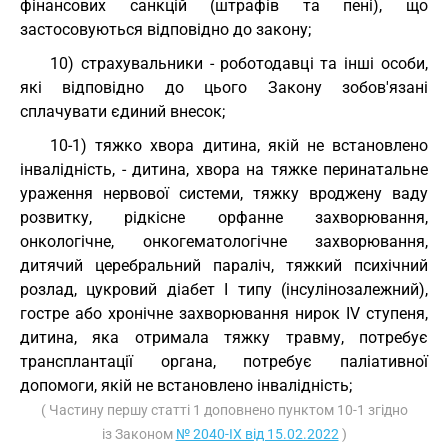
фінансових санкцій (штрафів та пені), що
застосовуються відповідно до закону;
10) страхувальники - роботодавці та інші особи,
які відповідно до цього Закону зобов'язані
сплачувати єдиний внесок;
10-1) тяжко хвора дитина, якій не встановлено
інвалідність, - дитина, хвора на тяжке перинатальне
ураження нервової системи, тяжку вроджену ваду
розвитку, рідкісне орфанне захворювання,
онкологічне, онкогематологічне захворювання,
дитячий церебральний параліч, тяжкий психічний
розлад, цукровий діабет I типу (інсулінозалежний),
гостре або хронічне захворювання нирок IV ступеня,
дитина, яка отримала тяжку травму, потребує
трансплантації органа, потребує паліативної
допомоги, якій не встановлено інвалідність;
( Частину першу статті 1 доповнено пунктом 10-1 згідно
із Законом
№ 2040-IX від 15.02.2022
)