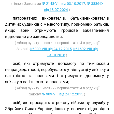
згідно з Законами
№ 2148-VIII від 03.10.2017
,
№ 3886-IX
від 18.07.2024
)
патронатних вихователів, батьків-вихователів
дитячих будинків сімейного типу, прийомних батьків,
якщо вони отримують грошове забезпечення
відповідно до законодавства;
( Абзац пункту 1 частини першої статті 4 в редакції
Законів
№ 909-VIII від 24.12.2015
,
№ 1692-VIII від
19.10.2016
)
осіб, які отримують допомогу по тимчасовій
непрацездатності, перебувають у відпустці у зв'язку з
вагітністю та пологами і отримують допомогу у
зв'язку з вагітністю та пологами;
( Абзац пункту 1 частини першої статті 4 в редакції
Закону
№ 909-VIII від 24.12.2015
)
осіб, які проходять строкову військову службу у
Збройних Силах України, інших утворених відповідно