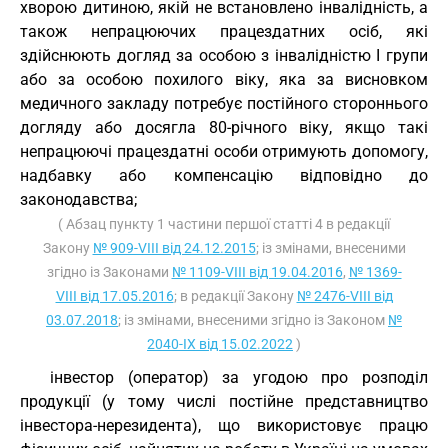
хворою дитиною, якій не встановлено інвалідність, а
також непрацюючих працездатних осіб, які
здійснюють догляд за особою з інвалідністю I групи
або за особою похилого віку, яка за висновком
медичного закладу потребує постійного стороннього
догляду або досягла 80-річного віку, якщо такі
непрацюючі працездатні особи отримують допомогу,
надбавку або компенсацію відповідно до
законодавства;
( Абзац пункту 1 частини першої статті 4 в редакції
Закону
№ 909-VIII від 24.12.2015
; із змінами, внесеними
згідно із Законами
№ 1109-VIII від 19.04.2016
,
№ 1369-
VIII від 17.05.2016
; в редакції Закону
№ 2476-VIII від
03.07.2018
; із змінами, внесеними згідно із Законом
№
2040-IX від 15.02.2022
)
інвестор (оператор) за угодою про розподіл
продукції (у тому числі постійне представництво
інвестора-нерезидента), що використовує працю