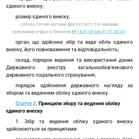
єдиного внеску;
розмір єдиного внеску;
( Абзац п'ятий частини другої статті 2 із змінами,
внесеними згідно із Законом
№ 1621-VII від 31.07.2014
)
орган, що здійснює збір та веде облік єдиного
внеску, його повноваження та відповідальність;
склад, порядок ведення та використання даних
Державного реєстру загальнообов'язкового
державного соціального страхування;
порядок здійснення державного нагляду за
збором та веденням обліку єдиного внеску.
Стаття 3.
Принципи збору та ведення обліку
єдиного внеску
1. Збір та ведення обліку єдиного внеску
здійснюються за принципами: