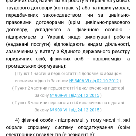
фізичних осіб, найнятих на роботу в Україні на умовах
трудового договору (контракту) або на інших умовах,
передбачених законодавством, чи за цивільно-
правовими договорами (крім цивільно-правового
договору, укладеного з фізичною особою -
підприємцем в Україні, якщо виконувані роботи
(надавані послуги) відповідають видам діяльності,
зазначеним у витягу з Єдиного державного реєстру
юридичних осіб, фізичних осіб - підприємців та
громадських формувань);
( Пункт 1 частини першої статті 4 доповнено абзацом
восьмим згідно із Законом
№ 5406-VI від 02.10.2012
)
( Пункт 2 частини першої статті 4 виключено на підставі
Закону
№ 909-VIII від 24.12.2015
)
( Пункт 3 частини першої статті 4 виключено на підставі
Закону
№ 909-VIII від 24.12.2015
)
4) фізичні особи - підприємці, у тому числі ті, які
обрали спрощену систему оподаткування (крім
електронних резидентів (е-резидентів);