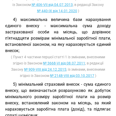
із Законом
№ 406-VII від 04.07.2013
; в редакції Закону
№ 440-IX від 14.01.2020
)
4) максимальна величина бази нарахування
єдиного внеску - максимальна сума доходу
застрахованої особи на місяць, що дорівнює
п’ятнадцяти розмірам мінімальної заробітної плати,
встановленої законом, на яку нараховується єдиний
внесок;
( Пункт 4 частини першої статті 1 із змінами, внесеними
згідно із Законом
№ 3668-VI від 08.07.2011
; в редакції
Закону
№ 909-VIII від 24.12.2015
; із змінами, внесеними
згідно із Законом
№ 2148-VIII від 03.10.2017
)
5) мінімальний страховий внесок - сума єдиного
внеску, що визначається розрахунково як добуток
мінімального розміру заробітної плати на розмір
внеску, встановлений законом на місяць, за який
нараховується заробітна плата (дохід), та підлягає
сплаті щомісяця;