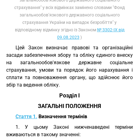
загальнообов’язкового державного соціального
страхування" у всіх відмінках замінено словами "Фонд
загальнообов’язкового державного соціального
страхування України на випадок безробіття" у
відповідному відмінку згідно із Законом
№ 3302-IX від
09.08.2023
)
Цей Закон визначає правові та організаційні
засади забезпечення збору та обліку єдиного внеску
на загальнообов'язкове державне соціальне
страхування, умови та порядок його нарахування і
сплати та повноваження органу, що здійснює його
збір та ведення обліку.
Розділ I
ЗАГАЛЬНІ ПОЛОЖЕННЯ
Стаття 1.
Визначення термінів
1. У цьому Законі нижченаведені терміни
вживаються в такому значенні: