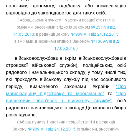
пологами, допомогу, надбавку або компенсацію
відповідно до законодавства для таких осіб:
( Абзац сьомий пункту 1 частини першої статті 4 із
змінами, внесеними згідно із Законом
№ 231-VII від
14.05.2013
; в редакції Закону
№ 909-VIII від 24.12.2015
;
із змінами, внесеними згідно з Законом
№ 1369-VIII від
17.05.2016
)
військовослужбовців (крім військовослужбовців
строкової військової служби), поліцейських, осіб
рядового і начальницького складу, у тому числі тих,
які проходять військову службу під час особливого
періоду, визначеного законами України
"Про
мобілізаційну підготовку та мобілізацію"
та
"Про
військовий обов’язок і військову службу"
, осіб
рядового і начальницького складу Державного бюро
розслідувань;
( Абзац пункту 1 частини першої статті 4 в редакції
Закону
№ 909-VIII від 24.12.2015
; із змінами, внесеними