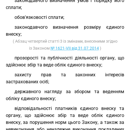
законодавчого визначення умов і порядку його
сплати;
обов'язковості сплати;
законодавчого визначення розміру єдиного
внеску;
( Абзац четвертий статті 3 із змінами, внесеними згідно
із Законом
№ 1621-VII від 31.07.2014
)
прозорості та публічності діяльності органу, що
здійснює збір та веде облік єдиного внеску;
захисту прав та законних інтересів
застрахованих осіб;
державного нагляду за збором та веденням
обліку єдиного внеску;
відповідальності платників єдиного внеску та
органу, що здійснює збір та веде облік єдиного
внеску, за порушення норм цього Закону, а також за
невиконання або неналежне виконання покладених