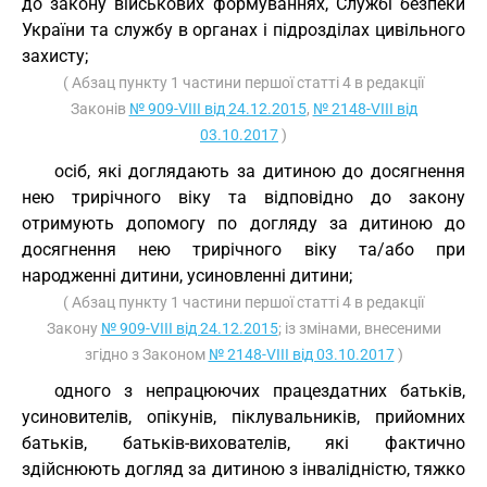
до закону військових формуваннях, Службі безпеки
України та службу в органах і підрозділах цивільного
захисту;
( Абзац пункту 1 частини першої статті 4 в редакції
Законів
№ 909-VIII від 24.12.2015
,
№ 2148-VIII від
03.10.2017
)
осіб, які доглядають за дитиною до досягнення
нею трирічного віку та відповідно до закону
отримують допомогу по догляду за дитиною до
досягнення нею трирічного віку та/або при
народженні дитини, усиновленні дитини;
( Абзац пункту 1 частини першої статті 4 в редакції
Закону
№ 909-VIII від 24.12.2015
; із змінами, внесеними
згідно з Законом
№ 2148-VIII від 03.10.2017
)
одного з непрацюючих працездатних батьків,
усиновителів, опікунів, піклувальників, прийомних
батьків, батьків-вихователів, які фактично
здійснюють догляд за дитиною з інвалідністю, тяжко