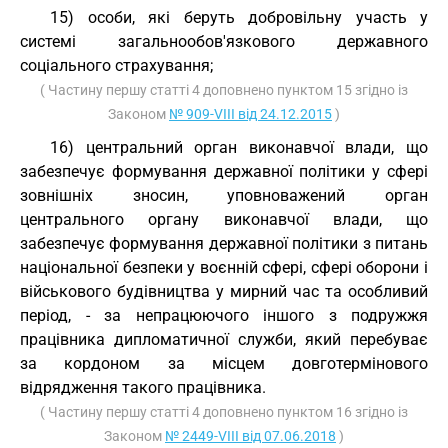
15) особи, які беруть добровільну участь у
системі загальнообов'язкового державного
соціального страхування;
( Частину першу статті 4 доповнено пунктом 15 згідно із
Законом
№ 909-VIII від 24.12.2015
)
16) центральний орган виконавчої влади, що
забезпечує формування державної політики у сфері
зовнішніх зносин, уповноважений орган
центрального органу виконавчої влади, що
забезпечує формування державної політики з питань
національної безпеки у воєнній сфері, сфері оборони і
військового будівництва у мирний час та особливий
період, - за непрацюючого іншого з подружжя
працівника дипломатичної служби, який перебуває
за кордоном за місцем довготермінового
відрядження такого працівника.
( Частину першу статті 4 доповнено пунктом 16 згідно із
Законом
№ 2449-VIII від 07.06.2018
)