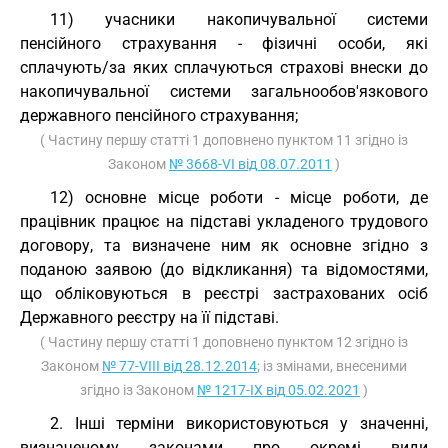
11) учасники накопичувальної системи
пенсійного страхування - фізичні особи, які
сплачують/за яких сплачуються страхові внески до
накопичувальної системи загальнообов'язкового
державного пенсійного страхування;
( Частину першу статті 1 доповнено пунктом 11 згідно із
Законом
№ 3668-VI від 08.07.2011
)
12) основне місце роботи - місце роботи, де
працівник працює на підставі укладеного трудового
договору, та визначене ним як основне згідно з
поданою заявою (до відкликання) та відомостями,
що обліковуються в реєстрі застрахованих осіб
Державного реєстру на її підставі.
( Частину першу статті 1 доповнено пунктом 12 згідно із
Законом
№ 77-VIII від 28.12.2014
; із змінами, внесеними
згідно із Законом
№ 1217-IX від 05.02.2021
)
2. Інші терміни використовуються у значенні,
визначеному законами про окремі види