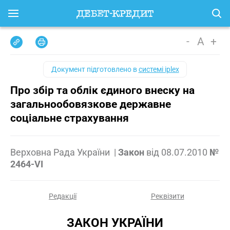
-
A
+
Документ підготовлено в
системі iplex
Про збір та облік єдиного внеску на
загальнообовязкове державне
соціальне страхування
Верховна Рада України
|
Закон
від
08.07.2010
№
2464-VI
Редакції
Реквізити
ЗАКОН УКРАЇНИ