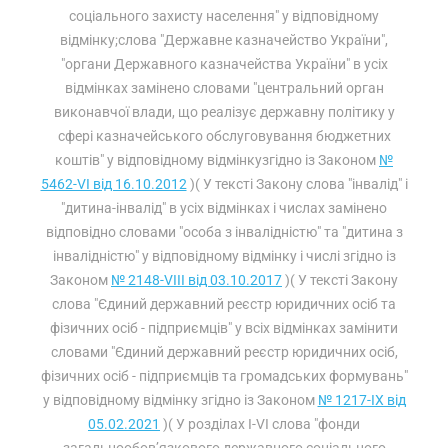
соціального захисту населення" у відповідному
відмінку;слова "Державне казначейство України",
"органи Державного казначейства України" в усіх
відмінках замінено словами "центральний орган
виконавчої влади, що реалізує державну політику у
сфері казначейського обслуговування бюджетних
коштів" у відповідному відмінкузгідно із Законом
№
5462-VI від 16.10.2012
)( У тексті Закону слова "інвалід" і
"дитина-інвалід" в усіх відмінках і числах замінено
відповідно словами "особа з інвалідністю" та "дитина з
інвалідністю" у відповідному відмінку і числі згідно із
Законом
№ 2148-VIII від 03.10.2017
)( У тексті Закону
слова "Єдиний державний реєстр юридичних осіб та
фізичних осіб - підприємців" у всіх відмінках замінити
словами "Єдиний державний реєстр юридичних осіб,
фізичних осіб - підприємців та громадських формувань"
у відповідному відмінку згідно із Законом
№ 1217-IX від
05.02.2021
)( У розділах I-VI слова "фонди