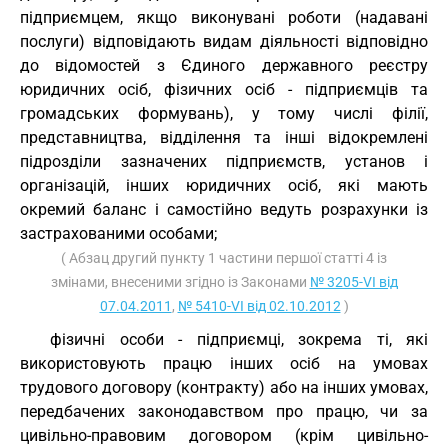
підприємцем, якщо виконувані роботи (надавані
послуги) відповідають видам діяльності відповідно
до відомостей з Єдиного державного реєстру
юридичних осіб, фізичних осіб - підприємців та
громадських формувань), у тому числі філії,
представництва, відділення та інші відокремлені
підрозділи зазначених підприємств, установ і
організацій, інших юридичних осіб, які мають
окремий баланс і самостійно ведуть розрахунки із
застрахованими особами;
( Абзац другий пункту 1 частини першої статті 4 із
змінами, внесеними згідно із Законами
№ 3205-VI від
07.04.2011
,
№ 5410-VI від 02.10.2012
)
фізичні особи - підприємці, зокрема ті, які
використовують працю інших осіб на умовах
трудового договору (контракту) або на інших умовах,
передбачених законодавством про працю, чи за
цивільно-правовим договором (крім цивільно-