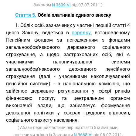
Законом
N 3609-VI
від 07.07.2011 )
Стаття 5.
Облік платників єдиного внеску
1. Облік осіб, зазначених у частині першій статті 4
цього Закону, ведеться в
порядку
, встановленому
Пенсійним фондом за погодженням з фондами
загальнообов'язкового державного соціального
страхування, а щодо застрахованих осіб, які є
учасниками накопичувальної системи
загальнообов'язкового державного пенсійного
страхування (далі - учасниками накопичувальної
пенсійної системи) - з національною комісією, що
здійснює державне регулювання у сфері ринків
фінансових послуг, та центральним органом
виконавчої влади, що забезпечує формування
державної політики у сферах трудових відносин,
соціального захисту населення.
( Абзац перший частини першої статті 5 із змінами,
внесеними згідно із Законами
N 3668-VI
від 08.07.2011,