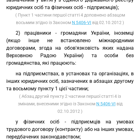
юридичних осіб та фізичних осіб - підприємців);
( Пункт 1 частини першої статті 4 доповнено абзацом
восьмим згідно із Законом
N 5406-VI
від 02.10.2012 )
2) працівники - громадяни України, іноземці
(якщо інше не встановлено міжнародними
договорами, згода на обов'язковість яких надана
Верховною Радою України) та особи без
громадянства, які працюють:
на підприємствах, в установах та організаціях, в
інших юридичних осіб, зазначених в абзацах другому
та восьмому пункту 1 цієї частини;
( Абзац другий пункту 2 частини першої статті 4 із
змінами, внесеними згідно із Законом
N 5406-VI
від
02.10.2012 )
у фізичних осіб - підприємців на умовах
трудового договору (контракту) або на інших умовах,
передбачених законодавством;