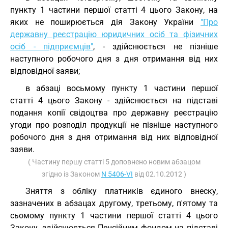
пункту 1 частини першої статті 4 цього Закону, на
яких не поширюється дія Закону України
"Про
державну реєстрацію юридичних осіб та фізичних
осіб - підприємців"
, - здійснюється не пізніше
наступного робочого дня з дня отримання від них
відповідної заяви;
в абзаці восьмому пункту 1 частини першої
статті 4 цього Закону - здійснюється на підставі
подання копії свідоцтва про державну реєстрацію
угоди про розподіл продукції не пізніше наступного
робочого дня з дня отримання від них відповідної
заяви.
( Частину першу статті 5 доповнено новим абзацом
згідно із Законом
N 5406-VI
від 02.10.2012 )
Зняття з обліку платників єдиного внеску,
зазначених в абзацах другому, третьому, п'ятому та
сьомому пункту 1 частини першої статті 4 цього
Закону, здійснюється Пенсійним фондом на підставі