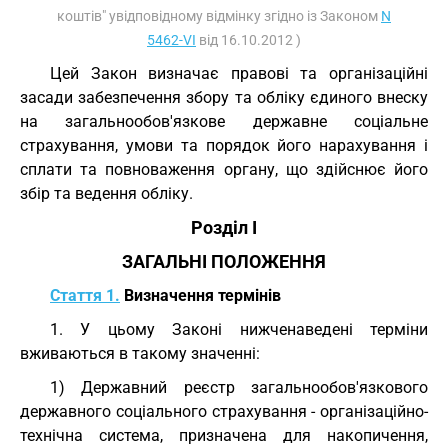
коштів" увідповідному відмінку згідно із Законом
N
5462-VI
від 16.10.2012 )
Цей Закон визначає правові та організаційні
засади забезпечення збору та обліку єдиного внеску
на загальнообов'язкове державне соціальне
страхування, умови та порядок його нарахування і
сплати та повноваження органу, що здійснює його
збір та ведення обліку.
Розділ I
ЗАГАЛЬНІ ПОЛОЖЕННЯ
Стаття 1.
Визначення термінів
1. У цьому Законі нижченаведені терміни
вживаються в такому значенні:
1) Державний реєстр загальнообов'язкового
державного соціального страхування - організаційно-
технічна система, призначена для накопичення,