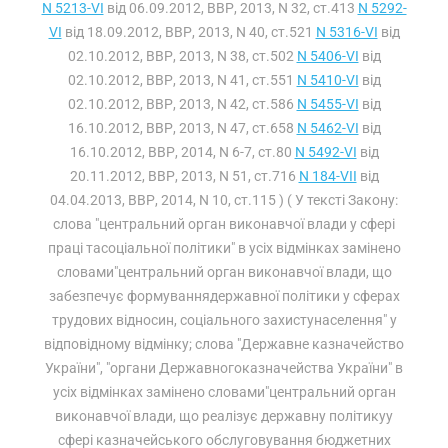
N 5213-VI
від 06.09.2012, ВВР, 2013, N 32, ст.413
N 5292-
VI
від 18.09.2012, ВВР, 2013, N 40, ст.521
N 5316-VI
від
02.10.2012, ВВР, 2013, N 38, ст.502
N 5406-VI
від
02.10.2012, ВВР, 2013, N 41, ст.551
N 5410-VI
від
02.10.2012, ВВР, 2013, N 42, ст.586
N 5455-VI
від
16.10.2012, ВВР, 2013, N 47, ст.658
N 5462-VI
від
16.10.2012, ВВР, 2014, N 6-7, ст.80
N 5492-VI
від
20.11.2012, ВВР, 2013, N 51, ст.716
N 184-VII
від
04.04.2013, ВВР, 2014, N 10, ст.115 ) ( У тексті Закону:
слова "центральний орган виконавчої влади у сфері
праці тасоціальної політики" в усіх відмінках замінено
словами"центральний орган виконавчої влади, що
забезпечує формуваннядержавної політики у сферах
трудових відносин, соціального захистунаселення" у
відповідному відмінку; слова "Державне казначейство
України", "органи Державногоказначейства України" в
усіх відмінках замінено словами"центральний орган
виконавчої влади, що реалізує державну політикуу
сфері казначейського обслуговування бюджетних