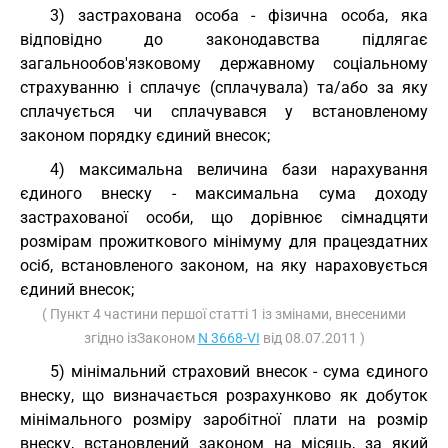
3) застрахована особа - фізична особа, яка
відповідно до законодавства підлягає
загальнообов'язковому державному соціальному
страхуванню і сплачує (сплачувала) та/або за яку
сплачується чи сплачувався у встановленому
законом порядку єдиний внесок;
4) максимальна величина бази нарахування
єдиного внеску - максимальна сума доходу
застрахованої особи, що дорівнює сімнадцяти
розмірам прожиткового мінімуму для працездатних
осіб, встановленого законом, на яку нараховується
єдиний внесок;
( Пункт 4 частини першої статті 1 із змінами, внесеними
згідно ізЗаконом
N 3668-VI
від 08.07.2011 )
5) мінімальний страховий внесок - сума єдиного
внеску, що визначається розрахунково як добуток
мінімального розміру заробітної плати на розмір
внеску, встановлений законом на місяць, за який