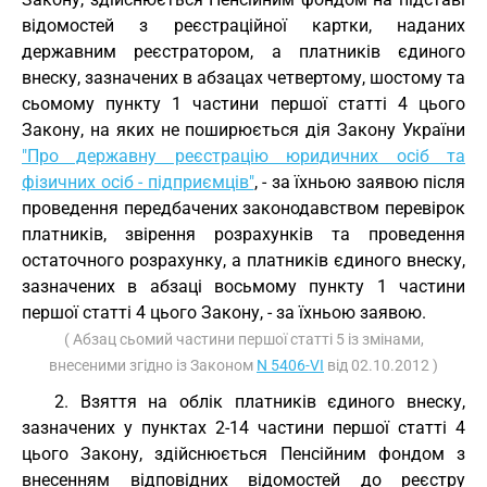
відомостей з реєстраційної картки, наданих
державним реєстратором, а платників єдиного
внеску, зазначених в абзацах четвертому, шостому та
сьомому пункту 1 частини першої статті 4 цього
Закону, на яких не поширюється дія Закону України
"Про державну реєстрацію юридичних осіб та
фізичних осіб - підприємців"
, - за їхньою заявою після
проведення передбачених законодавством перевірок
платників, звірення розрахунків та проведення
остаточного розрахунку, а платників єдиного внеску,
зазначених в абзаці восьмому пункту 1 частини
першої статті 4 цього Закону, - за їхньою заявою.
( Абзац сьомий частини першої статті 5 із змінами,
внесеними згідно із Законом
N 5406-VI
від 02.10.2012 )
2. Взяття на облік платників єдиного внеску,
зазначених у пунктах 2-14 частини першої статті 4
цього Закону, здійснюється Пенсійним фондом з
внесенням відповідних відомостей до реєстру