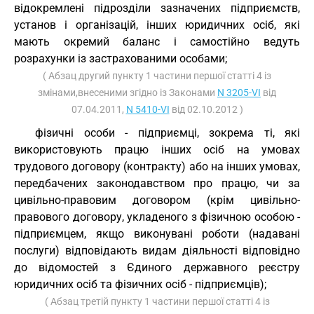
відокремлені підрозділи зазначених підприємств,
установ і організацій, інших юридичних осіб, які
мають окремий баланс і самостійно ведуть
розрахунки із застрахованими особами;
( Абзац другий пункту 1 частини першої статті 4 із
змінами,внесеними згідно із Законами
N 3205-VI
від
07.04.2011,
N 5410-VI
від 02.10.2012 )
фізичні особи - підприємці, зокрема ті, які
використовують працю інших осіб на умовах
трудового договору (контракту) або на інших умовах,
передбачених законодавством про працю, чи за
цивільно-правовим договором (крім цивільно-
правового договору, укладеного з фізичною особою -
підприємцем, якщо виконувані роботи (надавані
послуги) відповідають видам діяльності відповідно
до відомостей з Єдиного державного реєстру
юридичних осіб та фізичних осіб - підприємців);
( Абзац третій пункту 1 частини першої статті 4 із