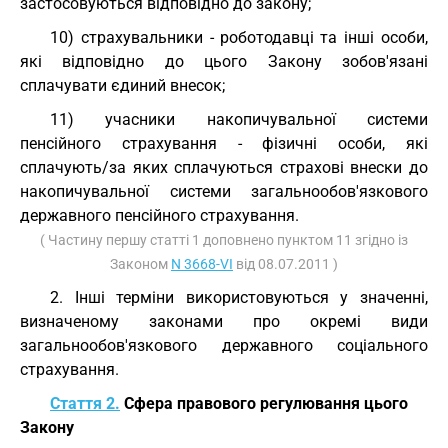
застосовуються відповідно до закону;
10) страхувальники - роботодавці та інші особи,
які відповідно до цього Закону зобов'язані
сплачувати єдиний внесок;
11) учасники накопичувальної системи
пенсійного страхування - фізичні особи, які
сплачують/за яких сплачуються страхові внески до
накопичувальної системи загальнообов'язкового
державного пенсійного страхування.
( Частину першу статті 1 доповнено пунктом 11 згідно із
Законом
N 3668-VI
від 08.07.2011 )
2. Інші терміни використовуються у значенні,
визначеному законами про окремі види
загальнообов'язкового державного соціального
страхування.
Стаття 2.
Сфера правового регулювання цього
Закону