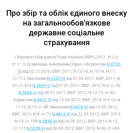
Про збір та облік єдиного внеску
на загальнообов'язкове
державне соціальне
страхування
( Відомості Верховної Ради України (ВВР), 2011, N 2-3,
ст.11 )( Із змінами, внесеними згідно з Кодексом
N 2755-
VI
від 02.12.2010, ВВР, 2011, N 13-14, N 15-16, N 17,
ст.112 Законами
N 3205-VI
від 07.04.2011, ВВР, 2011, N
41, ст.413
N 3609-VI
від 07.07.2011, ВВР, 2012, N 6, ст.50
N 3668-VI
від 08.07.2011, ВВР, 2012, N 12-13, ст.82
Кодексом
N 4651-VI
від 13.04.2012, ВВР, 2013, N 9-10, N
11-12, N 13, ст.88 Законами
N 4676-VI
від 15.05.2012,
ВВР, 2013, N 8, ст.70
N 4814-VI
від 22.05.2012, ВВР, 2013,
N 15, ст.108
N 4839-VI
від 24.05.2012, ВВР, 2013, N 15,
ст.115
N 5209-VI
від 06.09.2012, ВВР, 2013, N 36, ст.469