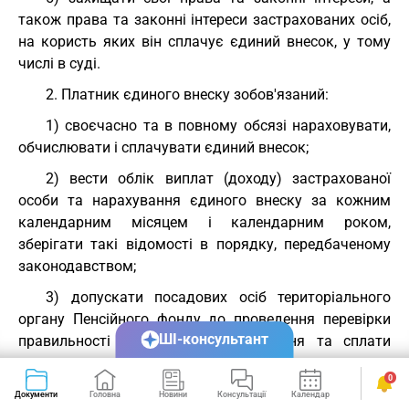
також права та законні інтереси застрахованих осіб,
на користь яких він сплачує єдиний внесок, у тому
числі в суді.
2. Платник єдиного внеску зобов'язаний:
1) своєчасно та в повному обсязі нараховувати,
обчислювати і сплачувати єдиний внесок;
2) вести облік виплат (доходу) застрахованої
особи та нарахування єдиного внеску за кожним
календарним місяцем і календарним роком,
зберігати такі відомості в порядку, передбаченому
законодавством;
3) допускати посадових осіб територіального
органу Пенсійного фонду до проведення перевірки
ШІ-консультант
правильності нарахування, обчислення та сплати
єдиного внеску за наявності направлення на
0
перевірку та посвідчення осіб, надавати їм
Документи
Головна
Новини
Консультації
Календар
Сервіси
передбачені законодавством документи та