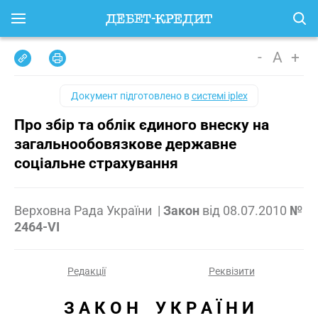
-
A
+
Документ підготовлено в
системі iplex
Про збір та облік єдиного внеску на
загальнообовязкове державне
соціальне страхування
Верховна Рада України
|
Закон
від
08.07.2010
№
2464-VI
Редакції
Реквізити
З А К О Н    У К Р А Ї Н И