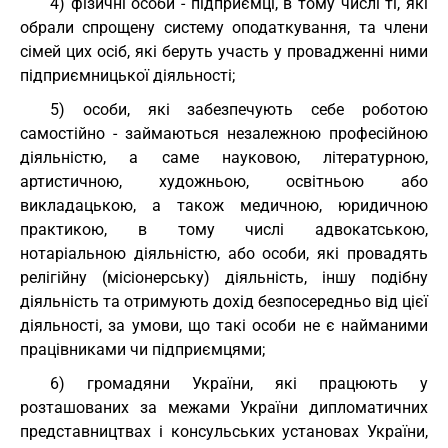
4) фізичні особи - підприємці, в тому числі ті, які
обрали спрощену систему оподаткування, та члени
сімей цих осіб, які беруть участь у провадженні ними
підприємницької діяльності;
5) особи, які забезпечують себе роботою
самостійно - займаються незалежною професійною
діяльністю, а саме науковою, літературною,
артистичною, художньою, освітньою або
викладацькою, а також медичною, юридичною
практикою, в тому числі адвокатською,
нотаріальною діяльністю, або особи, які провадять
релігійну (місіонерську) діяльність, іншу подібну
діяльність та отримують дохід безпосередньо від цієї
діяльності, за умови, що такі особи не є найманими
працівниками чи підприємцями;
6) громадяни України, які працюють у
розташованих за межами України дипломатичних
представництвах і консульських установах України,