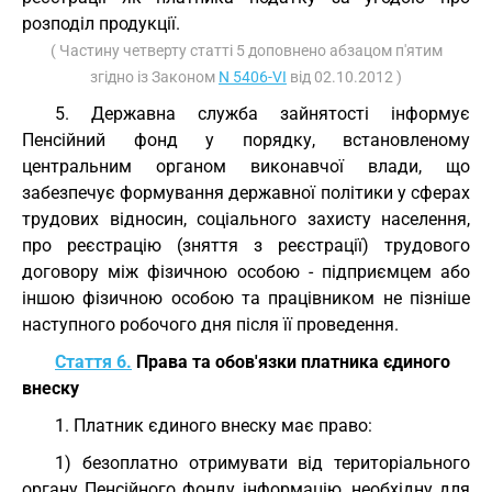
розподіл продукції.
( Частину четверту статті 5 доповнено абзацом п'ятим
згідно із Законом
N 5406-VI
від 02.10.2012 )
5. Державна служба зайнятості інформує
Пенсійний фонд у порядку, встановленому
центральним органом виконавчої влади, що
забезпечує формування державної політики у сферах
трудових відносин, соціального захисту населення,
про реєстрацію (зняття з реєстрації) трудового
договору між фізичною особою - підприємцем або
іншою фізичною особою та працівником не пізніше
наступного робочого дня після її проведення.
Стаття 6.
Права та обов'язки платника єдиного
внеску
1. Платник єдиного внеску має право:
1) безоплатно отримувати від територіального
органу Пенсійного фонду інформацію, необхідну для