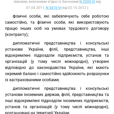
змінами, внесеними згідно із Законами
N 3205-VI
від
07.04.2011,
N 5410-VI
від 02.10.2012 )
фізичні особи, які забезпечують себе роботою
самостійно, та фізичні особи, які використовують
працю інших осіб на умовах трудового договору
(контракту);
дипломатичні представництва і консульські
установи України, філії, представництва, інші
відокремлені підрозділи підприємств, установ та
організацій (у тому числі міжнародні), утворені
відповідно до законодавства України, які мають
окремий баланс і самостійно здійснюють розрахунки
із застрахованими особами;
дипломатичні представництва і консульські
установи іноземних держав, філії, представництва та
інші відокремлені підрозділи іноземних підприємств,
установ та організацій (у тому числі міжнародні),
розташовані на території України;