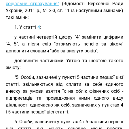
соціальне страхування"
(Відомості Верховної Ради
України, 2011 р., № 2-3, ст. 11 із наступними змінами)
такі зміни:
1. У статті
4
:
у частині четвертій цифру "4" замінити цифрами
"4, 5", а після слів "отримують пенсію за віком"
доповнити словами "або за вислугу років";
доповнити частинами п’ятою та шостою такого
змісту:
"5. Особи, зазначені у пункті 5 частини першої цієї
статті, звільняються від сплати за себе єдиного
внеску за умови взяття їх на облік фізичних осіб -
підприємців та провадження ними одного виду
діяльності одночасно як осіб, зазначених у пунктах 4
і 5 частини першої цієї статті.
6. Особи, зазначені у пунктах 4 і 5 частини першої
цієї статті, які мають основне місце роботи,