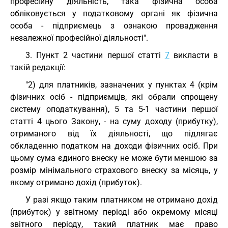
професійну діяльність, така фізична особа
обліковується у податковому органі як фізична
особа - підприємець з ознакою провадження
незалежної професійної діяльності".
3. Пункт 2 частини першої статті
7
викласти в
такій редакції:
"2) для платників, зазначених у пунктах 4 (крім
фізичних осіб - підприємців, які обрали спрощену
систему оподаткування), 5 та 5-1 частини першої
статті 4 цього Закону, - на суму доходу (прибутку),
отриманого від їх діяльності, що підлягає
обкладенню податком на доходи фізичних осіб. При
цьому сума єдиного внеску не може бути меншою за
розмір мінімального страхового внеску за місяць, у
якому отримано дохід (прибуток).
У разі якщо таким платником не отримано дохід
(прибуток) у звітному періоді або окремому місяці
звітного періоду, такий платник має право