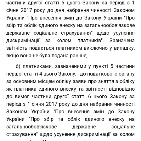
частини другої статті 6 цього Закону за період з 1
січня 2017 року до дня набрання чинності Законом
України "Про внесення змін до Закону України "Про
збір та облік єдиного внеску на загальнообов’язкове
державне соціальне страхування" щодо усунення
дискримінації за колом платників". Зазначена
звітність подається платником виключно у випадку,
якщо вона не була подана раніше;
б) платниками, зазначеними у пункті 5 частини
першої статті 4 цього Закону, - до податкового органу
за основним місцем обліку заяви про зняття з обліку
як платника єдиного внеску та звітності відповідно
до вимог частини другої статті 6 цього Закону за
період з 1 січня 2017 року до дня набрання чинності
Законом України "Про внесення змін до Закону
України "Про збір та облік єдиного внеску на
загальнообов’язкове державне соціальне
страхування" щодо усунення дискримінації за колом