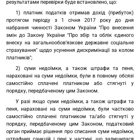
результатами перевірки буде встановлено, що:
1) платник податків отримав дохід (прибуток)
протягом періоду з 1 січня 2017 року до дня
набрання чинності Законом України "Про внесення
змін до Закону України "Про збір та облік єдиного
внеску на загальнообов’язкове державне соціальне
страхування" щодо усунення дискримінації за колом
платників";
2) суми недоїмки, а також штрафи та пеня,
нараховані на суми недоїмки, були в повному обсязі
самостійно сплачені платником або стягнуті у
порядку, передбаченому цим Законом.
У разі якщо суми недоїмки, а також штрафи та
пеня, нараховані на суми недоїмки, були частково
самостійно сплачені платником та/або стягнуті у
порядку, передбаченому цим Законом, податковий
орган приймає рішення про списання суми недоїмки,
штрафних санкцій і пені у частині, що залишилася