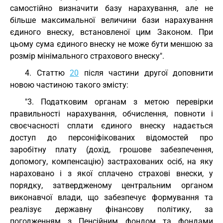
самостійно визначити базу нарахування, але не
більше максимальної величини бази нарахування
єдиного внеску, встановленої цим Законом. При
цьому сума єдиного внеску не може бути меншою за
розмір мінімального страхового внеску".
4. Статтю
20
після частини другої доповнити
новою частиною такого змісту:
"3. Податковим органам з метою перевірки
правильності нарахування, обчислення, повноти і
своєчасності сплати єдиного внеску надається
доступ до персоніфікованих відомостей про
заробітну плату (дохід, грошове забезпечення,
допомогу, компенсацію) застрахованих осіб, на яку
нараховано і з якої сплачено страхові внески, у
порядку, затвердженому центральним органом
виконавчої влади, що забезпечує формування та
реалізує державну фінансову політику, за
погодженням з Пенсійним фондом та фондами