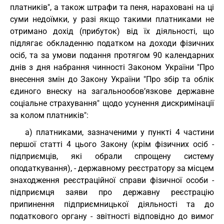
платників", а також штрафи та пеня, нараховані на ці
суми недоїмки, у разі якщо такими платниками не
отримано дохід (прибуток) від їх діяльності, що
підлягає обкладенню податком на доходи фізичних
осіб, та за умови подання протягом 90 календарних
днів з дня набрання чинності Законом України "Про
внесення змін до Закону України "Про збір та облік
єдиного внеску на загальнообов’язкове державне
соціальне страхування" щодо усунення дискримінації
за колом платників":
а) платниками, зазначеними у пункті 4 частини
першої статті 4 цього Закону (крім фізичних осіб -
підприємців, які обрали спрощену систему
оподаткування), - державному реєстратору за місцем
знаходження реєстраційної справи фізичної особи -
підприємця заяви про державну реєстрацію
припинення підприємницької діяльності та до
податкового органу - звітності відповідно до вимог