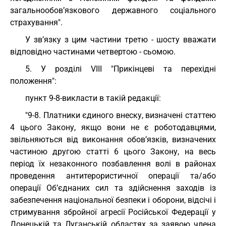
загальнообов’язкового державного соціального
страхування".
У зв’язку з цим частини третю - шосту вважати
відповідно частинами четвертою - сьомою.
5. У розділі VIII "Прикінцеві та перехідні
положення":
пункт 9-8-викласти в такій редакції:
"9-8. Платники єдиного внеску, визначені статтею
4 цього Закону, якщо вони не є роботодавцями,
звільняються від виконання обов’язків, визначених
частиною другою статті 6 цього Закону, на весь
період їх незаконного позбавлення волі в районах
проведення антитерористичної операції та/або
операції Об’єднаних сил та здійснення заходів із
забезпечення національної безпеки і оборони, відсічі і
стримування збройної агресії Російської Федерації у
Донецькій та Луганській областях за заявою члена