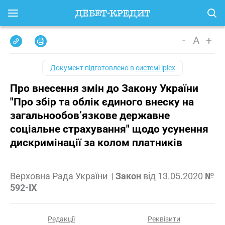
-
A
+
Документ підготовлено в
системі iplex
Про внесення змін до Закону України
"Про збір та облік єдиного внеску на
загальнообов’язкове державне
соціальне страхування" щодо усунення
дискримінації за колом платників
Верховна Рада України
|
Закон
від
13.05.2020
№
592-IX
Редакції
Реквізити