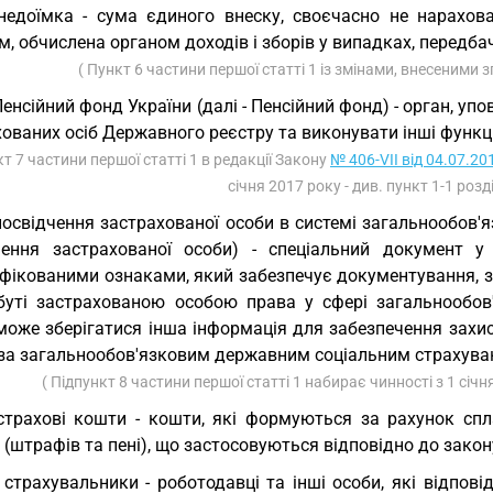
недоїмка - сума єдиного внеску, своєчасно не нарахов
, обчислена органом доходів і зборів у випадках, передб
( Пункт 6 частини першої статті 1 із змінами, внесеними 
Пенсійний фонд України (далі - Пенсійний фонд) - орган, у
ованих осіб Державного реєстру та виконувати інші функці
кт 7 частини першої статті 1 в редакції Закону
№ 406-VII від 04.07.20
січня 2017 року - див. пункт 1-1 розді
посвідчення застрахованої особи в системі загальнообов'я
чення застрахованої особи) - спеціальний документ у
іфікованими ознаками, який забезпечує документування, з
буті застрахованою особою права у сфері загальнообов'
може зберігатися інша інформація для забезпечення захис
 за загальнообов'язковим державним соціальним страхува
( Підпункт 8 частини першої статті 1 набирає чинності з 1 січня 
страхові кошти - кошти, які формуються за рахунок сп
 (штрафів та пені), що застосовуються відповідно до закон
 страхувальники - роботодавці та інші особи, які відпов