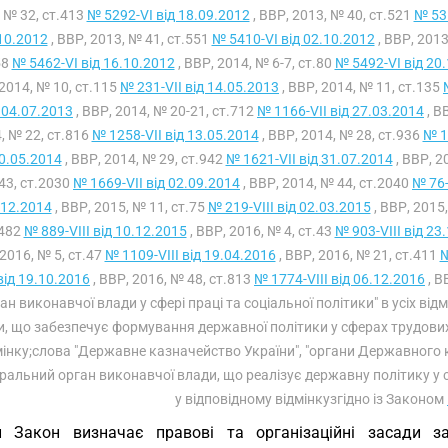
 № 32, ст.413
№ 5292-VI від 18.09.2012
, ВВР, 2013, № 40, ст.521
№ 531
10.2012
, ВВР, 2013, № 41, ст.551
№ 5410-VI від 02.10.2012
, ВВР, 2013
58
№ 5462-VI від 16.10.2012
, ВВР, 2014, № 6-7, ст.80
№ 5492-VI від 20
2014, № 10, ст.115
№ 231-VII від 14.05.2013
, ВВР, 2014, № 11, ст.135
 04.07.2013
, ВВР, 2014, № 20-21, ст.712
№ 1166-VII від 27.03.2014
, В
, № 22, ст.816
№ 1258-VII від 13.05.2014
, ВВР, 2014, № 28, ст.936
№ 1
20.05.2014
, ВВР, 2014, № 29, ст.942
№ 1621-VII від 31.07.2014
, ВВР, 2
43, ст.2030
№ 1669-VII від 02.09.2014
, ВВР, 2014, № 44, ст.2040
№ 76-
.12.2014
, ВВР, 2015, № 11, ст.75
№ 219-VIII від 02.03.2015
, ВВР, 2015
.482
№ 889-VIII від 10.12.2015
, ВВР, 2016, № 4, ст.43
№ 903-VIII від 23
2016, № 5, ст.47
№ 1109-VIII від 19.04.2016
, ВВР, 2016, № 21, ст.411
№
 від 19.10.2016
, ВВР, 2016, № 48, ст.813
№ 1774-VIII від 06.12.2016
, В
ан виконавчої влади у сфері праці та соціальної політики" в усіх в
, що забезпечує формування державної політики у сферах трудових 
мінку;слова "Державне казначейство України", "органи Державного к
тральний орган виконавчої влади, що реалізує державну політику у
у відповідному відмінкузгідно із Законом
й Закон визначає правові та організаційні засади з