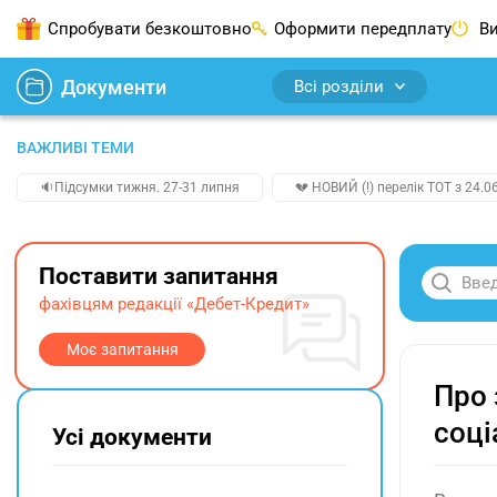
Спробувати безкоштовно
Оформити передплату
Ви
Документи
Всі розділи
ВАЖЛИВІ ТЕМИ
🔉Підсумки тижня. 27-31 липня
💔 НОВИЙ (!) перелік ТОТ з 24.06
Поставити запитання
фахівцям редакції «Дебет-Кредит»
Моє запитання
Про 
соці
Усі документи