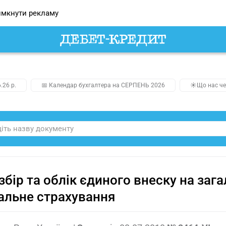
мкнути рекламу
.26 р.
📅 Календар бухгалтера на СЕРПЕНЬ 2026
☀️Що нас че
збір та облік єдиного внеску на за
альне страхування