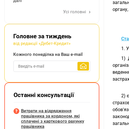
далі
загаль
органу,
Усі головні
Головне за тиждень
Ста
від редакції «Дебет-Кредит»
1. 
Кожного понеділка на Ваш e-mail
1) 
органі
веденн
застрах
Останні консультації
2) 
страхо
обов'я
Витрати на відрядження
працівника за кордоном, які
законо
сплачені з карткового рахунку
загаль
працівника