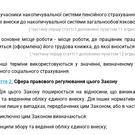
 учасники накопичувальної системи пенсійного страхування
і внески до накопичувальної системи загальнообов'язково
( Частину першу статті 1 доповнено пунктом 11 згідн
 основне місце роботи - місце роботи, де працівник пра
ться (оформлена) його трудова книжка, до якої вноситься 
( Частину першу статті 1 доповнено пунктом 12 згід
Інші терміни використовуються у значенні, визначеном
ного соціального страхування.
ття 2.
Сфера правового регулювання цього Закону
Дія цього Закону поширюється на відносини, що виникаю
 та веденням обліку єдиного внеску. Дія інших норматив
ни лише у випадках, передбачених цим Законом, або в част
Виключно цим Законом визначаються:
нципи збору та ведення обліку єдиного внеску;