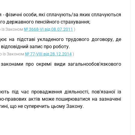
 - фізичні особи, які сплачують/за яких сплачуються
го державного пенсійного страхування;
о із Законом
№ 3668-VI від 08.07.2011
)
цює на підставі укладеного трудового договору, де
відповідний запис про роботу.
но із Законом
№ 77-VIII від 28.12.2014
)
у законами про окремі види загальнообов'язкового
ть під час провадження діяльності, пов'язаної із
но-правових актів може поширюватися на зазначені
ині, що не суперечить цьому Закону.