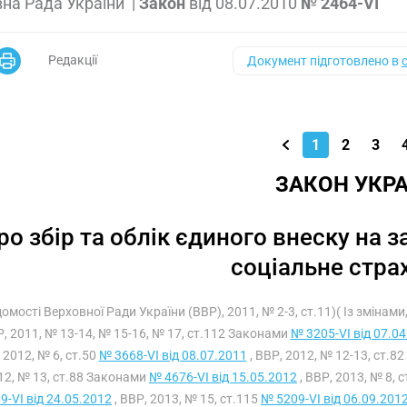
на Рада України
|
Закон
від
08.07.2010
№ 2464-VI
Редакції
Документ підготовлено в
1
2
3
ЗАКОН УКРА
ро збір та облік єдиного внеску на
соціальне стра
домості Верховної Ради України (ВВР), 2011, № 2-3, ст.11)( Із змінам
, 2011, № 13-14, № 15-16, № 17, ст.112 Законами
№ 3205-VI від 07.0
 2012, № 6, ст.50
№ 3668-VI від 08.07.2011
, ВВР, 2012, № 12-13, ст.8
12, № 13, ст.88 Законами
№ 4676-VI від 15.05.2012
, ВВР, 2013, № 8, 
9-VI від 24.05.2012
, ВВР, 2013, № 15, ст.115
№ 5209-VI від 06.09.201