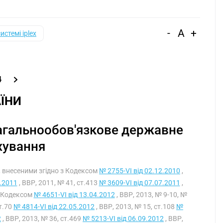
-
A
+
системі iplex
4
ЇНИ
 загальнообов'язкове державне
хування
и, внесеними згідно з Кодексом
№ 2755-VI від 02.12.2010
,
4.2011
, ВВР, 2011, № 41, ст.413
№ 3609-VI від 07.07.2011
,
2 Кодексом
№ 4651-VI від 13.04.2012
, ВВР, 2013, № 9-10, №
ст.70
№ 4814-VI від 22.05.2012
, ВВР, 2013, № 15, ст.108
№
2
, ВВР, 2013, № 36, ст.469
№ 5213-VI від 06.09.2012
, ВВР,