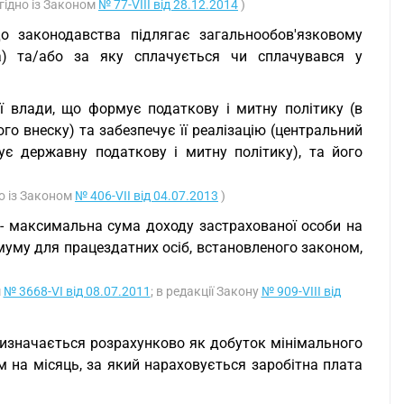
згідно із Законом
№ 77-VIII від 28.12.2014
)
до законодавства підлягає загальнообов'язковому
а) та/або за яку сплачується чи сплачувався у
ої влади, що формує податкову і митну політику (в
ого внеску) та забезпечує її реалізацію (центральний
є державну податкову і митну політику), та його
но із Законом
№ 406-VII від 04.07.2013
)
- максимальна сума доходу застрахованої особи на
муму для працездатних осіб, встановленого законом,
м
№ 3668-VI від 08.07.2011
; в редакції Закону
№ 909-VIII від
 визначається розрахунково як добуток мінімального
м на місяць, за який нараховується заробітна плата