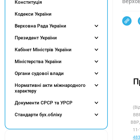
Верхов
Конституція
Кодекси України
Верховна Рада України
Президент України
Кабінет Міністрів України
Міністерства України
Органи судової влади
П
Нормативні акти міжнародного
характеру
Документи СРСР та УРСР
(Ві
Cтандарти бух.обліку
ВВР
ВВР,
11-
483