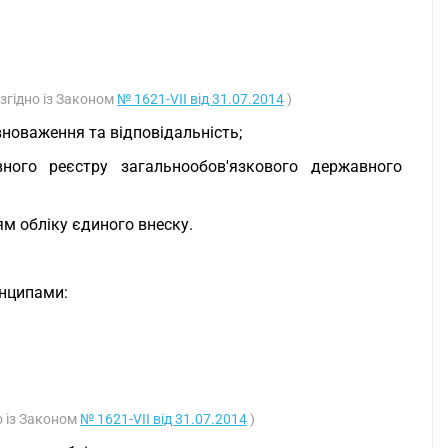
 згідно із Законом
№ 1621-VII від 31.07.2014
)
овноваження та відповідальність;
ного реєстру загальнообов'язкового державного
м обліку єдиного внеску.
инципами:
но із Законом
№ 1621-VII від 31.07.2014
)