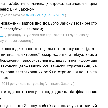
ана та/або не сплачена у строки, встановлені цим
ачених цим Законом;
згідно із Законом
№ 406-VII від 04.07.2013
)
повноважений відповідно до цього Закону вести реєстр
ї, передбачені законом;
13
)( Дію підпункту 8 частини першої статті 1 зупинено до 1
лу VIII цього Закону )
зкового державного соціального страхування (далі -
 вигляді електронної смарт-картки з візуальними
береження і використання індивідуальної інформації
язкового державного соціального страхування, на
ту прав застрахованих осіб на отримання коштів та
нням;
2014 року - див. п.1 розділу VIII цього Закону )
лати єдиного внеску та надходжень від фінансових
у;
ідно до цього Закону зобов'язані сплачувати єдиний