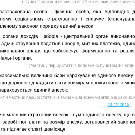
( Пункт 2 частини першої статті 1 із змінами, внесеними 
застрахована особа - фізична особа, яка відповідно 
ному соціальному страхуванню і сплачує (сплачувал
вленому законом порядку єдиний внесок;
) органи доходів і зборів - центральний орган виконавч
 адміністрування податків і зборів, митних платежів, єдин
виконавчої влади, що забезпечує формування та реалізу
іальні органи.
( Частину першу статті 1 доповнено пунктом 3-1 згід
максимальна величина бази нарахування єдиного внеску 
, що дорівнює двадцяти п'яти розмірам прожиткового міні
нараховується єдиний внесок;
нкт 4 частини першої статті 1 із змінами, внесеними згідно із Законо
24.12.2015
)
мінімальний страховий внесок - сума єдиного внеску, що
 заробітної плати на розмір внеску, встановлений законо
, та підлягає сплаті щомісяця;