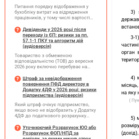
Питання порядку відображення у
3) 
бухобліку витрат на відрядження
працівників, у тому числі вартості
держав
проживання в готелі, яке сплачено з
встано
карткового рахунку працівника та
Дивіденди у 2026 році після
підтвердження таких операцій
переходу із ЄП: ризики за пп.
3-1
первинними документами, належать
57.1-1 ПКУ та алгоритм дій
частині
до компетенції Мінфіну
(аудіоверсія)
орган 
Товариство з обмеженою
територ
відповідальністю (ТОВ) до вересня
2026 року включно перебуває на
спрощеній системі оподаткування
4) 
(єдиний податок, 3 група, ставка 5%,
Штраф за невідображення
неплатник ПДВ). З 1 жовтня 2026
повернення ПФД директору в
місяць
року підприємство переходить на
Додатку 4ДФ у 2026 році: ризики
на яку 
загальну систему оподаткування
підприємства (аудіоверсія)
(стає платником податку на
( Пу
Який штраф очікує підприємство,
прибуток). За результатами
якщо воно не відобразить у Додатку
діяльності у періоді 2024–2025 років
4ДФ до податкового розрахунку
(під час перебування на спрощеній
5) 
повернення поворотної фінансової
системі) підприємство отримало
розміру
допомоги (ПФД) директору?
Уточнюючий Розрахунок ЮО або
чистий прибуток, сума
(дохід)
Розрахунок ФОП/НПД за
нерозподіленого прибутку в балансі
періоди, за якими минув строк