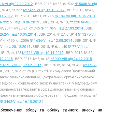
6-VI від 02.10.2012
, ВВР, 2013, № 38, ст.502
№ 5406-VI від
, № 42, ст.586
№ 5455-VI від 16.10.2012
, ВВР, 2013, № 47,
.11.2012
, ВВР, 2013, № 51, ст.716
№ 184-VII від 04.04.2013
,
№ 332-VII від 18.06.2013
, ВВР, 2014, № 13, ст.220
№ 406-VII
ВР, 2014, № 20-21, ст.745
№ 1170-VII від 27.03.2014
, ВВР,
262-VII від 13.05.2014
, ВВР, 2014, № 27, ст.914
№ 1275-VII
014, № 39, ст.2006
№ 1636-VII від 12.08.2014
, ВВР, 2014, №
VIII від 28.12.2014
, ВВР, 2015, № 6, ст.40
№ 77-VIII від
, № 17, ст.123
№ 766-VIII від 10.11.2015
, ВВР, 2015, № 52,
.12.2015
, ВВР, 2016, № 5, ст.48
№ 909-VIII від 24.12.2015
,
 1369-VIII від 17.05.2016
, ВВР, 2016, № 24, ст.490
№ 1692-
ВР, 2017, № 2, ст.25 )( У тексті Закону:слова "центральний
ідмінках замінено словами "центральний орган виконавчої
відносин, соціального захисту населення" у відповідному
азначейства України" в усіх відмінках замінено словами
 сфері казначейського обслуговування бюджетних коштів"
№ 5462-VI від 16.10.2012
)
абезпечення збору та обліку єдиного внеску на