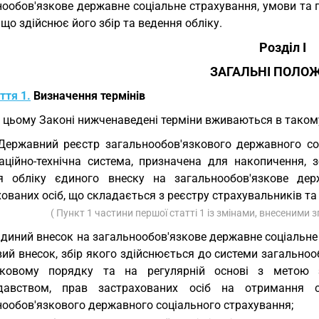
нообов'язкове державне соціальне страхування, умови та 
 що здійснює його збір та ведення обліку.
Розділ I
ЗАГАЛЬНІ ПОЛО
ття 1.
Визначення термінів
У цьому Законі нижченаведені терміни вживаються в такому
Державний реєстр загальнообов'язкового державного соц
заційно-технічна система, призначена для накопичення, 
я обліку єдиного внеску на загальнообов'язкове дер
ованих осіб, що складається з реєстру страхувальників та 
( Пункт 1 частини першої статті 1 із змінами, внесеними 
єдиний внесок на загальнообов'язкове державне соціальне 
вий внесок, збір якого здійснюється до системи загально
зковому порядку та на регулярній основі з метою з
давством, прав застрахованих осіб на отримання 
нообов'язкового державного соціального страхування;