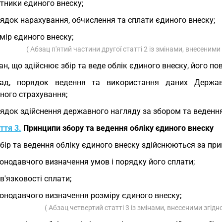
тники єдиного внеску;
ядок нарахування, обчислення та сплати єдиного внеску;
мір єдиного внеску;
( Абзац п'ятий частини другої статті 2 із змінами, внесеними
ан, що здійснює збір та веде облік єдиного внеску, його п
лад, порядок ведення та використання даних Держав
ного страхування;
ядок здійснення державного нагляду за збором та ведення
ття 3.
Принципи збору та ведення обліку єдиного внеску
Збір та ведення обліку єдиного внеску здійснюються за пр
онодавчого визначення умов і порядку його сплати;
в'язковості сплати;
онодавчого визначення розміру єдиного внеску;
( Абзац четвертий статті 3 із змінами, внесеними згід