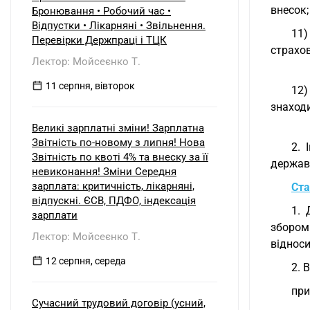
б) нерезидентом?
внесок;
Бронювання • Робочий час •
Відпустки • Лікарняні • Звільнення.
11)
Перевірки Держпраці і ТЦК
страхов
Лектор: Мойсеєнко Т.
11 серпня, вівторок
12)
знаходи
Великі зарплатні зміни! Зарплатна
Звітність по-новому з липня! Нова
2. 
Звітність по квоті 4% та внеску за її
держав
невиконання! Зміни Середня
зарплата: критичність, лікарняні,
Ста
відпускні. ЄСВ, ПДФО, індексація
1. 
зарплати
збором
Лектор: Мойсеєнко Т.
відноси
12 серпня, середа
2. 
при
Сучасний трудовий договір (усний,