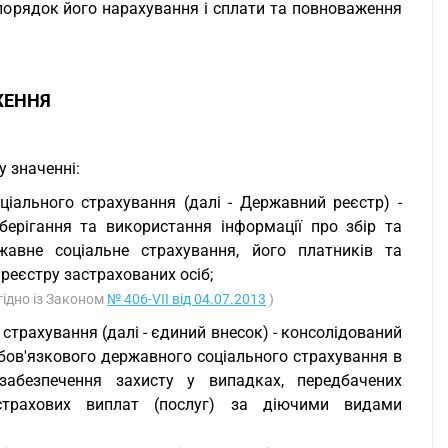
порядок його нарахування і сплати та повноваження
ЖЕННЯ
 значенні:
іального страхування (далі - Державний реєстр) -
зберігання та використання інформації про збір та
жавне соціальне страхування, його платників та
реєстру застрахованих осіб;
згідно із Законом
№ 406-VII від 04.07.2013
)
страхування (далі - єдиний внесок) - консолідований
обов'язкового державного соціального страхування в
абезпечення захисту у випадках, передбачених
страхових виплат (послуг) за діючими видами