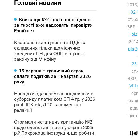
Головні новини
2013,
02.
Квитанції №2 щодо нової єдиної
ст.6
звітності вже надходять: перевірте
ВВР, 
Е-кабінет
від
2014
Квартальне звітування з ПДВ та
складання тільки щомісячних
від 
зведених ПН для ФОПів: проєкт
закону від Мінфіну
28
19 серпня – граничний строк
ст
сплати податків за ІI квартал 2026
ВВР, 
року
VIII
Наслідки здачі земельної ділянки в
орг
суборенду платником ЄП 4 гр. у 2026
влади
році: ІПК від ДПС та коментар
від
редакції
"цен
Отримали негативну квитанцію №2
щодо єдиної звітності у серпні 2026
р.? Покрокова інструкція, що робити
Це