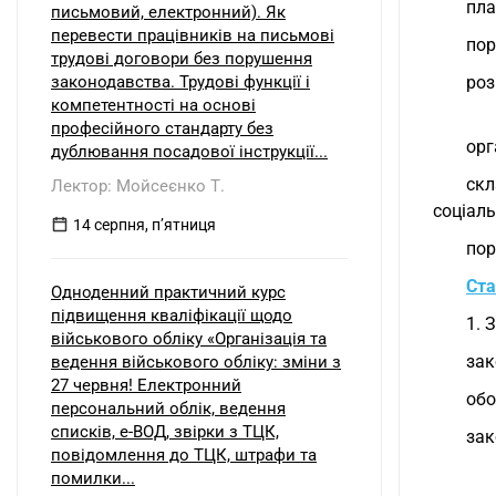
пла
письмовий, електронний). Як
перевести працівників на письмові
пор
трудові договори без порушення
законодавства. Трудові функції і
роз
компетентності на основі
професійного стандарту без
орг
дублювання посадової інструкції...
ск
Лектор: Мойсеєнко Т.
соціаль
14 серпня, пʼятниця
пор
Ста
Одноденний практичний курс
підвищення кваліфікації щодо
1. 
військового обліку «Організація та
зак
ведення військового обліку: зміни з
27 червня! Електронний
обо
персональний облік, ведення
списків, е-ВОД, звірки з ТЦК,
зак
повідомлення до ТЦК, штрафи та
помилки...