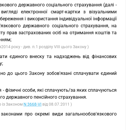
зкового державного соціального страхування (далі -
 вигляді електронної смарт-картки з візуальними
береження і використання індивідуальної інформації
язкового державного соціального страхування, на
ту прав застрахованих осіб на отримання коштів та
нням;
2014 року - див. п.1 розділу VIII цього Закону )
лати єдиного внеску та надходжень від фінансових
у;
ідно до цього Закону зобов'язані сплачувати єдиний
 - фізичні особи, які сплачують/за яких сплачуються
го державного пенсійного страхування.
о із Законом
N 3668-VI
від 08.07.2011 )
у законами про окремі види загальнообов'язкового