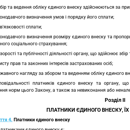
Збір та ведення обліку єдиного внеску здійснюються за пр
онодавчого визначення умов і порядку його сплати;
в'язковості сплати;
онодавчого визначення розміру єдиного внеску та пропор
ного соціального страхування;
зорості та публічності діяльності органу, що здійснює збір 
исту прав та законних інтересів застрахованих осіб;
жавного нагляду за збором та веденням обліку єдиного вн
повідальності платників єдиного внеску та органу, що
ня норм цього Закону, а також за невиконання або ненале
Розділ II
ПЛАТНИКИ ЄДИНОГО ВНЕСКУ, ЇХ 
ття 4.
Платники єдиного внеску
Платниками єдиного внеску є: