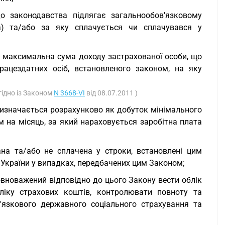
до законодавства підлягає загальнообов'язковому
а) та/або за яку сплачується чи сплачувався у
- максимальна сума доходу застрахованої особи, що
ацездатних осіб, встановленого законом, на яку
згідно із Законом
N 3668-VI
від 08.07.2011 )
 визначається розрахунково як добуток мінімального
м на місяць, за який нараховується заробітна плата
ана та/або не сплачена у строки, встановлені цим
України у випадках, передбачених цим Законом;
повноважений відповідно до цього Закону вести облік
бліку страхових коштів, контролювати повноту та
'язкового державного соціального страхування та