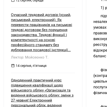
12 серпня, середа
1) 
Сучасний трудовий договір (усний,
під
письмовий, електронний). Як
незале
перевести працівників на письмові
умовах
трудові договори без порушення
правов
законодавства. Трудові функції і
викону
компетентності на основі
реєстр
професійного стандарту без
дублювання посадової інструкції...
відокр
баланс 
Лектор: Мойсеєнко Т.
14 серпня, пʼятниця
фіз
(контр
Одноденний практичний курс
цивіль
підвищення кваліфікації щодо
послуг
військового обліку «Організація та
фізични
ведення військового обліку: зміни з
27 червня! Електронний
персональний облік, ведення
фіз