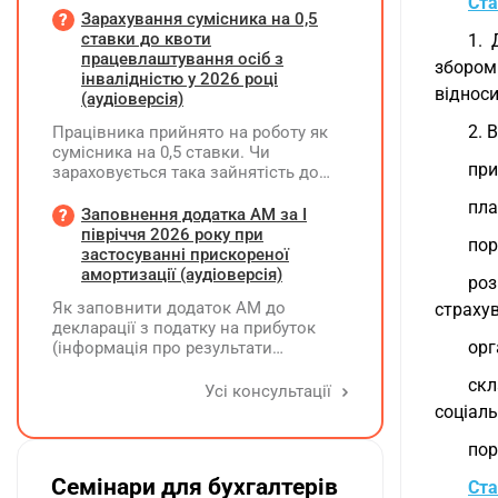
Ста
потрібно вимагати від
Зарахування сумісника на 0,5
постачальника після 03.08.2026 року
ставки до квоти
1. 
у зв'язку з повним набранням
працевлаштування осіб з
збором
чинності Технічного регламенту на
інвалідністю у 2026 році
відноси
косметичну продукцію,
(аудіоверсія)
затвердженого постановою КМУ від
2. 
Працівника прийнято на роботу як
20.01.2021 р. №65?
сумісника на 0,5 ставки. Чи
при
зараховується така зайнятість до
ліміту (квоти) з працевлаштування
пла
осіб з інвалідністю відповідно до
Заповнення додатка АМ за І
вимог законодавства?
півріччя 2026 року при
пор
застосуванні прискореної
амортизації (аудіоверсія)
роз
Як заповнити додаток АМ до
страху
декларації з податку на прибуток
орг
(інформація про результати
амортизації за І півріччя 2026 року)?
ск
Чи потрібно для цього брати дані
Усі консультації
станом на 01.01.2026 р.? Якщо до
соціаль
окремих верстатів групи 4
застосовується прискорена
пор
амортизація, чи потрібно зазначати
Семінари для бухгалтерів
Ста
вартість усіх таких верстатів на