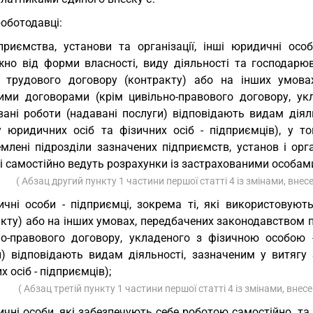
роботодавці:
приємства, установи та організації, інші юридичні осо
жно від форми власності, виду діяльності та господарю
 трудового договору (контракту) або на інших умовах
ими договорами (крім цивільно-правового договору, у
вані роботи (надавані послуги) відповідають видам діял
у юридичних осіб та фізичних осіб - підприємців), у том
емлені підрозділи зазначених підприємств, установ і орг
і самостійно ведуть розрахунки із застрахованими особам
( Абзац другий пункту 1 частини першої статті 4 із змінами, вне
ичні особи - підприємці, зокрема ті, які використовую
акту) або на інших умовах, передбачених законодавством 
но-правового договору, укладеного з фізичною особою 
и) відповідають видам діяльності, зазначеним у витягу
х осіб - підприємців);
( Абзац третій пункту 1 частини першої статті 4 із змінами, вне
ичні особи, які забезпечують себе роботою самостійно, та