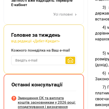
звітності вже надходять: перевірте
Е-кабінет
3) 
держав
Усі головні
встано
4) 
дорівн
Головне за тиждень
нарахо
від редакції «Дебет-Кредит»
Кожного понеділка на Ваш e-mail
5) 
розміру
(дохід)
6) 
Законо
Останні консультації
7) 
платни
Зменшення СК та виплата
своєча
коштів засновникам у 2026 році:
виконув
оподаткування і визначення