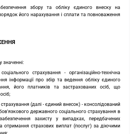
абезпечення збору та обліку єдиного внеску на
порядок його нарахування і сплати та повноваження
ЖЕННЯ
 значенні:
оціального страхування - організаційно-технічна
ння інформації про збір та ведення обліку єдиного
ання, його платників та застрахованих осіб, що
осіб;
страхування (далі - єдиний внесок) - консолідований
обов'язкового державного соціального страхування в
абезпечення захисту у випадках, передбачених
 на отримання страхових виплат (послуг) за діючими
ння;