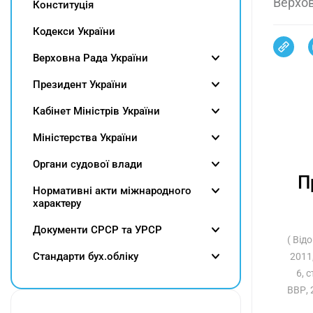
Верхов
Конституція
Кодекси України
Верховна Рада України
Президент України
Кабінет Міністрів України
Міністерства України
Органи судової влади
П
Нормативні акти міжнародного
характеру
Документи СРСР та УРСР
( Від
Cтандарти бух.обліку
2011,
6, 
ВВР, 