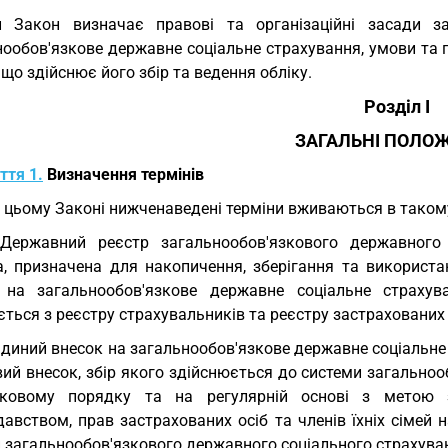
й Закон визначає правові та організаційні засади з
нообов'язкове державне соціальне страхування, умови та 
 що здійснює його збір та ведення обліку.
Розділ I
ЗАГАЛЬНІ ПОЛО
ття 1.
Визначення термінів
У цьому Законі нижченаведені терміни вживаються в такому
Державний реєстр загальнообов'язкового державного с
а, призначена для накопичення, зберігання та використа
 на загальнообов'язкове державне соціальне страхув
ться з реєстру страхувальників та реєстру застрахованих 
єдиний внесок на загальнообов'язкове державне соціальне 
вий внесок, збір якого здійснюється до системи загально
зковому порядку та на регулярній основі з метою з
давством, прав застрахованих осіб та членів їхніх сімей
 загальнообов'язкового державного соціального страхува