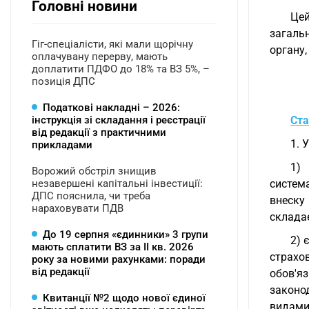
Головні новини
Це
загаль
Гіг-спеціалісти, які мали щорічну
органу,
оплачувану перерву, мають
доплатити ПДФО до 18% та ВЗ 5%, –
позиція ДПС
Податкові накладні – 2026:
інструкція зі складання і реєстрації
Ста
від редакції з практичними
1. 
прикладами
1) 
Ворожий обстріл знищив
незавершені капітальні інвестиції:
систем
ДПС пояснила, чи треба
внеску
нараховувати ПДВ
складає
До 19 серпня «єдинники» 3 групи
2) 
мають сплатити ВЗ за ІІ кв. 2026
страхо
року за новими рахунками: поради
від редакції
обов'я
законо
Квитанції №2 щодо нової єдиної
видами