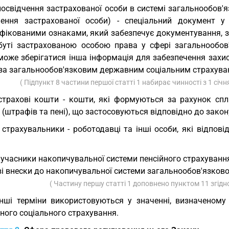
посвідчення застрахованої особи в системі загальнообов'я
чення застрахованої особи) - спеціальний документ у
іфікованими ознаками, який забезпечує документування, з
буті застрахованою особою права у сфері загальнообов'
може зберігатися інша інформація для забезпечення захис
 за загальнообов'язковим державним соціальним страхува
( Підпункт 8 частини першої статті 1 набирає чинності з 1 січня
страхові кошти - кошти, які формуються за рахунок сп
 (штрафів та пені), що застосовуються відповідно до закон
 страхувальники - роботодавці та інші особи, які відпов
 учасники накопичувальної системи пенсійного страхування
і внески до накопичувальної системи загальнообов'язково
( Частину першу статті 1 доповнено пунктом 11 згідн
Інші терміни використовуються у значенні, визначеном
ного соціального страхування.