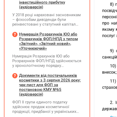
інвестиційного прибутку
8) 
(аудіоверсія)
посвід
У 2018 році нараховані засновникам
персон
– фізособам дивіденди були
про на
реінвестовані у статутний капітал
без зміни часток, із них сплачено
якому 
ПДФО та ВЗ. Крім того, статутний
Нумерація Розрахунків ЮО або
послуг
капітал збільшувався за рахунок
Розрахунків ФОП/НПД з типом
нерозподіленого прибутку без
«Звітний», «Звітний новий»,
нарахування дивідендів. У 2026 році
«Уточнюючий»
9) 
його планують зменшити та
Нумерація Розрахунків ЮО або
санкцій
виплатити кошти засновникам. Чи
Розрахунків ФОП/НПД здійснюється
потрібно утримувати ПДФО та ВЗ?
у хронологічному порядку
10)
незалежно від типу Розрахунків в
внесок;
межах одного звітного
Документи від постачальників
(податкового) періоду та не
косметики з 3 серпня 2026 року:
11)
продовжується в наступних
чек-лист для ФОП за
страхов
постановою КМУ №65
(аудіоверсія)
ФОП ІІ групи єдиного податку
2. 
здійснює продаж косметичної
держав
продукції, придбаної у українських
постачальників. Які саме документи