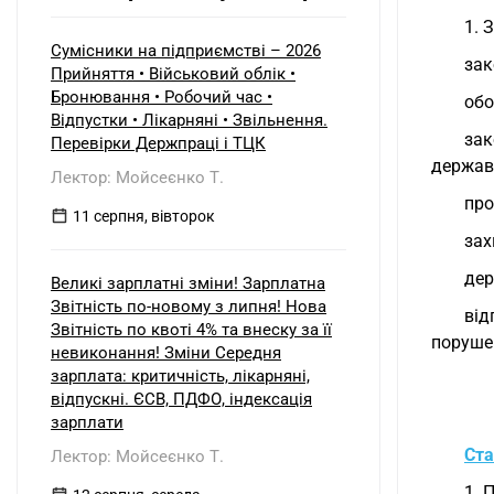
початок і кінець звітного періоду?
1. 
При цьому щодо частини верстатів
рішення про застосування
Сумісники на підприємстві – 2026
зак
прискореної амортизації прийнято з
Прийняття • Військовий облік •
01.01.2025 р., а щодо інших — з
Бронювання • Робочий час •
обо
01.01.2026 р.
Відпустки • Лікарняні • Звільнення.
зак
Перевірки Держпраці і ТЦК
держав
Лектор: Мойсеєнко Т.
про
11 серпня, вівторок
зах
дер
Великі зарплатні зміни! Зарплатна
Звітність по-новому з липня! Нова
від
Звітність по квоті 4% та внеску за її
порушен
невиконання! Зміни Середня
зарплата: критичність, лікарняні,
відпускні. ЄСВ, ПДФО, індексація
зарплати
Ста
Лектор: Мойсеєнко Т.
1. 