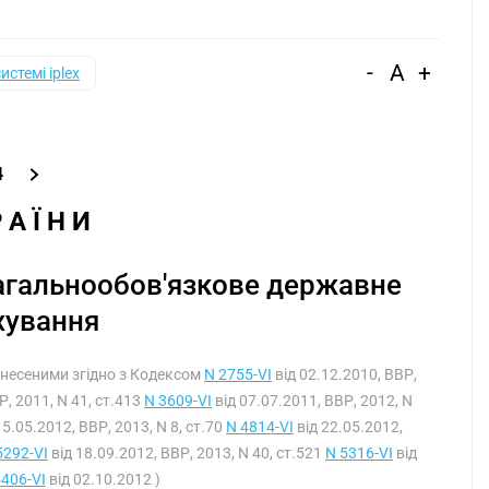
-
A
+
системі iplex
4
Р А Ї Н И
 загальнообов'язкове державне
хування
, внесеними згідно з Кодексом
N 2755-VI
від 02.12.2010, ВВР,
Р, 2011, N 41, ст.413
N 3609-VI
від 07.07.2011, ВВР, 2012, N
15.05.2012, ВВР, 2013, N 8, ст.70
N 4814-VI
від 22.05.2012,
5292-VI
від 18.09.2012, ВВР, 2013, N 40, ст.521
N 5316-VI
від
5406-VI
від 02.10.2012 )