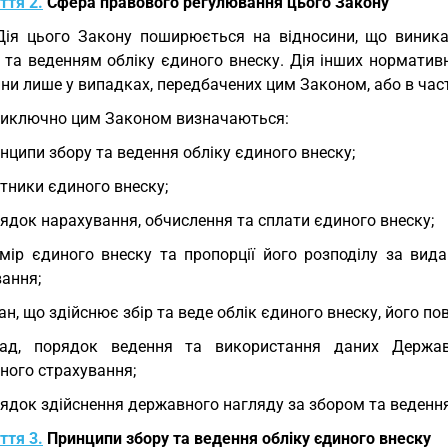
ття 2.
Сфера правового регулювання цього Закону
Дія цього Закону поширюється на відносини, що виникаю
 та веденням обліку єдиного внеску. Дія інших норматив
ни лише у випадках, передбачених цим Законом, або в част
Виключно цим Законом визначаються:
нципи збору та ведення обліку єдиного внеску;
тники єдиного внеску;
ядок нарахування, обчислення та сплати єдиного внеску;
мір єдиного внеску та пропорції його розподілу за вид
вання;
ан, що здійснює збір та веде облік єдиного внеску, його п
лад, порядок ведення та використання даних Держав
ного страхування;
ядок здійснення державного нагляду за збором та ведення
ття 3.
Принципи збору та ведення обліку єдиного внеску