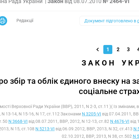
на Рада України
|
Закон
від
08.07.2010
№ 2464-VI
Редакції
Документ підготовлено в
1
2
3
З А К О Н    У К 
ро збір та облік єдиного внеску на
соціальне стра
омості Верховної Ради України (ВВР), 2011, N 2-3, ст.11 )( Із змінами
 N 13-14, N 15-16, N 17, ст.112 Законами
N 3205-VI
від 07.04.2011, ВВ
ст.50
N 3668-VI
від 08.07.2011, ВВР, 2012, N 12-13, ст.82
N 4676-VI
від 
2013, N 15, ст.108
N 5213-VI
від 06.09.2012, ВВР, 2013, N 32, ст.413
N 
02.10.2012, ВВР, 2013, N 38, ст.502
N 