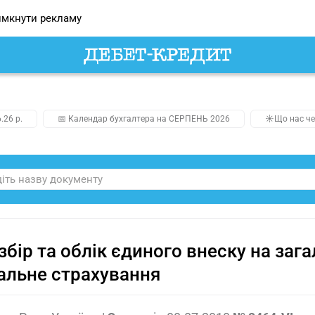
мкнути рекламу
.26 р.
📅 Календар бухгалтера на СЕРПЕНЬ 2026
☀️Що нас че
збір та облік єдиного внеску на за
альне страхування