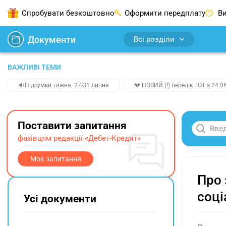
Спробувати безкоштовно
Оформити передплату
Ви
Документи
Всі розділи
ВАЖЛИВІ ТЕМИ
🔉Підсумки тижня. 27-31 липня
💔 НОВИЙ (!) перелік ТОТ з 24.06
Поставити запитання
фахівцям редакції «Дебет-Кредит»
Моє запитання
Про 
соці
Усі документи