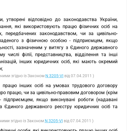
би, утворені відповідно до законодавства України,
вання, які використовують працю фізичних осіб на
, передбачених законодавством, чи за цивільно-
кладеного з фізичною особою - підприємцем, якщо
ьності, зазначеним у витягу з Єдиного державного
у числі філії, представництва, відділення та інші
анізацій, інших юридичних осіб, які мають окремий
и;
сеними згідно із Законом
N 3205-VI
від 07.04.2011 )
ть працю інших осіб на умовах трудового договору
про працю, чи за цивільно-правовим договором (крім
- підприємцем, якщо виконувані роботи (надавані
 з Єдиного державного реєстру юридичних осіб та
сеними згідно із Законом
N 3205-VI
від 07.04.2011 )
 фізичні особи, які використовують працю інших осіб