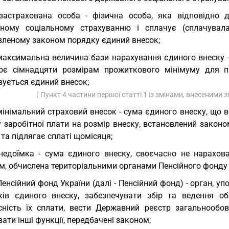
застрахована особа - фізична особа, яка відповідно 
ному соціальному страхуванню і сплачує (сплачувал
вленому законом порядку єдиний внесок;
максимальна величина бази нарахування єдиного внеску 
ює сімнадцяти розмірам прожиткового мінімуму для пр
вується єдиний внесок;
( Пункт 4 частини першої статті 1 із змінами, внесеними 
мінімальний страховий внесок - сума єдиного внеску, що
 заробітної плати на розмір внеску, встановлений законо
, та підлягає сплаті щомісяця;
недоїмка - сума єдиного внеску, своєчасно не нарахов
м, обчислена територіальними органами Пенсійного фонду 
Пенсійний фонд України (далі - Пенсійний фонд) - орган, у
ків єдиного внеску, забезпечувати збір та ведення о
сність їх сплати, вести Державний реєстр загальнообов
ати інші функції, передбачені законом;