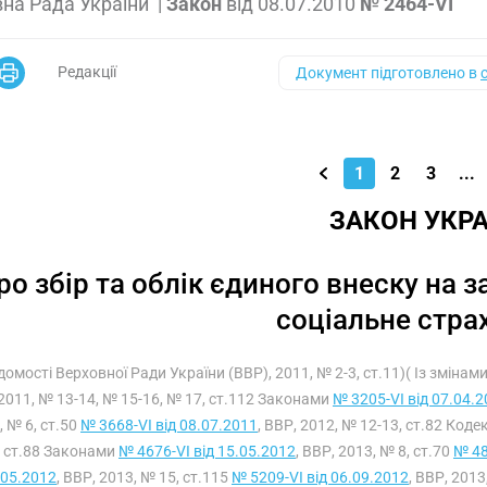
на Рада України
|
Закон
від
08.07.2010
№ 2464-VI
Редакції
Документ підготовлено в
1
2
3
...
ЗАКОН УКРА
ро збір та облік єдиного внеску на
соціальне стра
ідомості Верховної Ради України (ВВР), 2011, № 2-3, ст.11)( Із зміна
2011, № 13-14, № 15-16, № 17, ст.112 Законами
№ 3205-VI від 07.04.
, № 6, ст.50
№ 3668-VI від 08.07.2011
, ВВР, 2012, № 12-13, ст.82 Код
, ст.88 Законами
№ 4676-VI від 15.05.2012
, ВВР, 2013, № 8, ст.70
№ 48
.05.2012
, ВВР, 2013, № 15, ст.115
№ 5209-VI від 06.09.2012
, ВВР, 2013