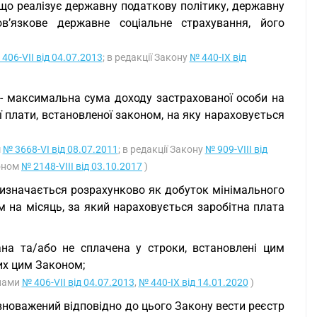
 що реалізує державну податкову політику, державну
в’язкове державне соціальне страхування, його
406-VII від 04.07.2013
; в редакції Закону
№ 440-IX від
- максимальна сума доходу застрахованої особи на
ї плати, встановленої законом, на яку нараховується
м
№ 3668-VI від 08.07.2011
; в редакції Закону
№ 909-VIII від
коном
№ 2148-VIII від 03.10.2017
)
 визначається розрахунково як добуток мінімального
м на місяць, за який нараховується заробітна плата
ана та/або не сплачена у строки, встановлені цим
их цим Законом;
онами
№ 406-VII від 04.07.2013
,
№ 440-IX від 14.01.2020
)
повноважений відповідно до цього Закону вести реєстр