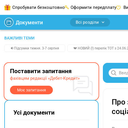
Спробувати безкоштовно
Оформити передплату
Ви
Документи
Всі розділи
ВАЖЛИВІ ТЕМИ
🔉Підсумки тижня. 3-7 серпня
💔 НОВИЙ (!) перелік ТОТ з 24.06.
Поставити запитання
фахівцям редакції «Дебет-Кредит»
Моє запитання
Про 
соці
Усі документи