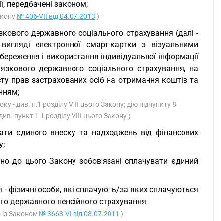
ї, передбачені законом;
Закону
№ 406-VII від 04.07.2013
)
зкового державного соціального страхування (далі -
 вигляді електронної смарт-картки з візуальними
береження і використання індивідуальної інформації
язкового державного соціального страхування, на
ту прав застрахованих осіб на отримання коштів та
нням;
ку - див. п.1 розділу VIII цього Закону; дію підпункту 8
див. пункт 1-1 розділу VIII цього Закону )
лати єдиного внеску та надходжень від фінансових
у;
ідно до цього Закону зобов'язані сплачувати єдиний
 - фізичні особи, які сплачують/за яких сплачуються
го державного пенсійного страхування;
о із Законом
№ 3668-VI від 08.07.2011
)