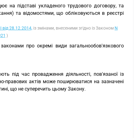
цює на підставі укладеного трудового договору, та
ання) та відомостями, що обліковуються в реєстрі
I від 28.12.2014,
із змінами, внесеними згідно із Законом
N
021
)
у законами про окремі види загальнообов'язкового
ть під час провадження діяльності, пов'язаної із
но-правових актів може поширюватися на зазначені
ині, що не суперечить цьому Закону.