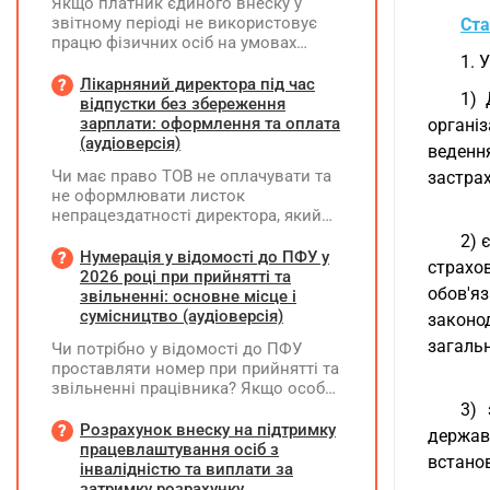
Якщо платник єдиного внеску у
звітному періоді не використовує
Ста
працю фізичних осіб на умовах
1. 
трудового договору (контракту) або
на інших умовах, передбачених
Лікарняний директора під час
1) 
законодавством, Додаток Д1/
відпустки без збереження
Додаток ФІЗ-Д1 за відповідний
зарплати: оформлення та оплата
органі
період не подається
(аудіоверсія)
веденн
Чи має право ТОВ не оплачувати та
застрах
не оформлювати листок
непрацездатності директора, який
перебуває у відпустці без
2) 
збереження заробітної плати під час
Нумерація у відомості до ПФУ у
страхо
призупинення діяльності
2026 році при прийнятті та
обов'я
підприємства?
звільненні: основне місце і
сумісництво (аудіоверсія)
законо
загаль
Чи потрібно у відомості до ПФУ
проставляти номер при прийнятті та
звільненні працівника? Якщо особа
одночасно працювала за основним
3) 
місцем роботи та за сумісництвом,
Розрахунок внеску на підтримку
держав
чи рахується це як два роботодавці?
працевлаштування осіб з
встано
інвалідністю та виплати за
затримку розрахунку