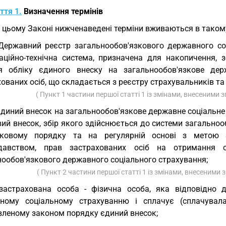
ття 1.
Визначення термінів
У цьому Законі нижченаведені терміни вживаються в такому
Державний реєстр загальнообов'язкового державного соц
заційно-технічна система, призначена для накопичення, 
я обліку єдиного внеску на загальнообов'язкове дер
ованих осіб, що складається з реєстру страхувальників та 
( Пункт 1 частини першої статті 1 із змінами, внесеними 
єдиний внесок на загальнообов'язкове державне соціальне 
вий внесок, збір якого здійснюється до системи загально
зковому порядку та на регулярній основі з метою з
давством, прав застрахованих осіб на отримання 
нообов'язкового державного соціального страхування;
( Пункт 2 частини першої статті 1 із змінами, внесеними 
застрахована особа - фізична особа, яка відповідно 
ному соціальному страхуванню і сплачує (сплачувал
вленому законом порядку єдиний внесок;