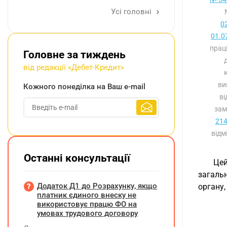
Усі головні
0
01.0
прац
Головне за тиждень
від редакції «Дебет-Кредит»
ви
Кожного понеділка на Ваш e-mail
ві
зам
214
відм
Останні консультації
Це
загаль
Додаток Д1 до Розрахунку, якщо
органу,
платник єдиного внеску не
використовує працю ФО на
умовах трудового договору