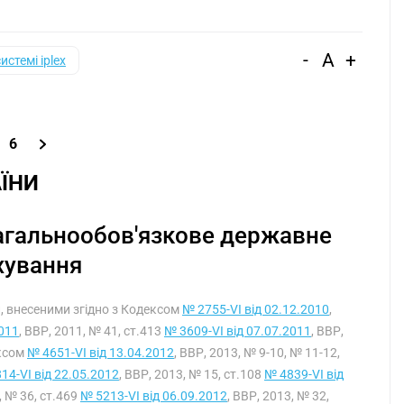
-
A
+
системі iplex
6
ЇНИ
 загальнообов'язкове державне
хування
ми, внесеними згідно з Кодексом
№ 2755-VI від 02.12.2010
,
2011
, ВВР, 2011, № 41, ст.413
№ 3609-VI від 07.07.2011
, ВВР,
ексом
№ 4651-VI від 13.04.2012
, ВВР, 2013, № 9-10, № 11-12,
14-VI від 22.05.2012
, ВВР, 2013, № 15, ст.108
№ 4839-VI від
, № 36, ст.469
№ 5213-VI від 06.09.2012
, ВВР, 2013, № 32,