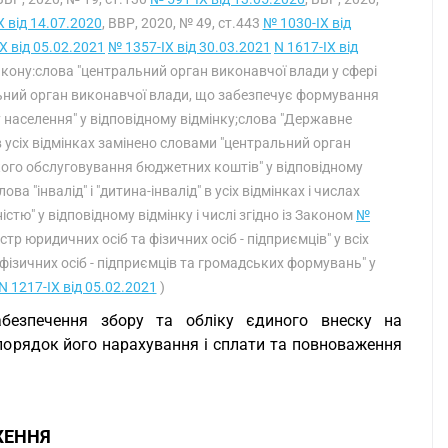
X від 14.07.2020
, ВВР, 2020, № 49, ст.443
№ 1030-IX від
X від 05.02.2021
№ 1357-IX від 30.03.2021
N 1617-IX від
Закону:слова "центральний орган виконавчої влади у сфері
ральний орган виконавчої влади, що забезпечує формування
у населення" у відповідному відмінку;слова "Державне
 усіх відмінках замінено словами "центральний орган
кого обслуговування бюджетних коштів" у відповідному
лова "інвалід" і "дитина-інвалід" в усіх відмінках і числах
істю" у відповідному відмінку і числі згідно із Законом
№
тр юридичних осіб та фізичних осіб - підприємців" у всіх
фізичних осіб - підприємців та громадських формувань" у
N 1217-IX від 05.02.2021
)
абезпечення збору та обліку єдиного внеску на
порядок його нарахування і сплати та повноваження
ЖЕННЯ