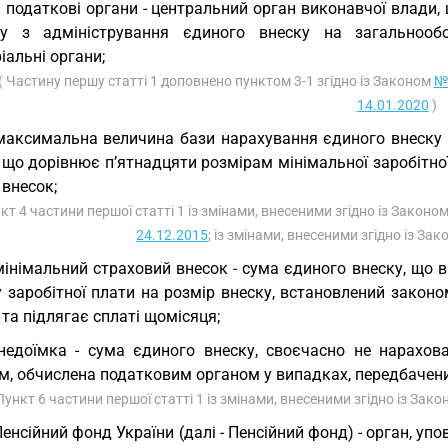
) податкові органи - центральний орган виконавчої влади,
ку з адміністрування єдиного внеску на загальнообо
іальні органи;
( Частину першу статті 1 доповнено пунктом 3-1 згідно із Законом
№ 
14.01.2020
)
максимальна величина бази нарахування єдиного внеску 
 що дорівнює п’ятнадцяти розмірам мінімальної заробітно
внесок;
нкт 4 частини першої статті 1 із змінами, внесеними згідно із Законо
24.12.2015
; із змінами, внесеними згідно із За
мінімальний страховий внесок - сума єдиного внеску, що
 заробітної плати на розмір внеску, встановлений законо
, та підлягає сплаті щомісяця;
недоїмка - сума єдиного внеску, своєчасно не нарахов
м, обчислена податковим органом у випадках, передбачен
Пункт 6 частини першої статті 1 із змінами, внесеними згідно із Зак
Пенсійний фонд України (далі - Пенсійний фонд) - орган, у