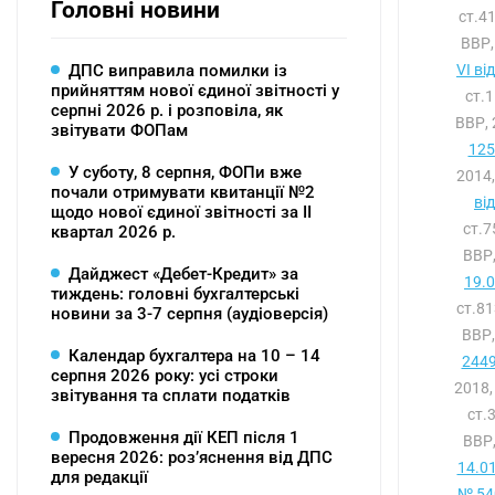
Головні новини
ст.4
ВВР,
ДПС виправила помилки із
VI ві
прийняттям нової єдиної звітності у
ст.
серпні 2026 р. і розповіла, як
ВВР, 
звітувати ФОПам
125
У суботу, 8 серпня, ФОПи вже
2014,
почали отримувати квитанції №2
ві
щодо нової єдиної звітності за ІІ
ст.
квартал 2026 р.
ВВР,
Дайджест «Дебет-Кредит» за
19.
тиждень: головні бухгалтерські
ст.8
новини за 3-7 серпня (аудіоверсія)
ВВР,
Календар бухгалтера на 10 – 14
2449
серпня 2026 року: усі строки
2018,
звітування та сплати податків
ст.
Продовження дії КЕП після 1
ВВР,
вересня 2026: розʼяснення від ДПС
14.0
для редакції
№ 540