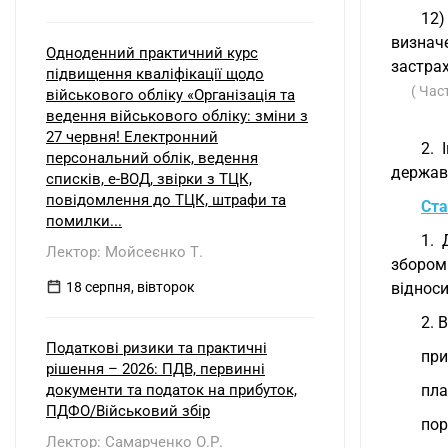
12)
визнач
Одноденний практичний курс
застрах
підвищення кваліфікації щодо
( Час
військового обліку «Організація та
ведення військового обліку: зміни з
27 червня! Електронний
2. 
персональний облік, ведення
держав
списків, е-ВОД, звірки з ТЦК,
повідомлення до ТЦК, штрафи та
Ста
помилки...
1. 
Лектор: Мойсеєнко Т.
збором
18 серпня, вівторок
відноси
2. 
Податкові ризики та практичні
при
рішення – 2026: ПДВ, первинні
документи та податок на прибуток,
пла
ПДФО/Військовий збір
пор
Лектор: Самарченко О.Р.