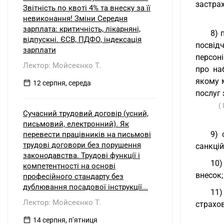
застрах
Звітність по квоті 4% та внеску за її
невиконання! Зміни Середня
зарплата: критичність, лікарняні,
8) 
відпускні. ЄСВ, ПДФО, індексація
посвід
зарплати
персон
Лектор: Мойсеєнко Т.
про на
якому 
12 серпня, середа
послуг
(
Сучасний трудовий договір (усний,
письмовий, електронний). Як
9) 
перевести працівників на письмові
трудові договори без порушення
санкцій
законодавства. Трудові функції і
10)
компетентності на основі
внесок;
професійного стандарту без
дублювання посадової інструкції...
11)
Лектор: Мойсеєнко Т.
страхов
14 серпня, пʼятниця