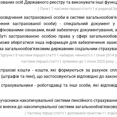
ованих осіб Державного реєстру та виконувати інші функці
( Пункт 7 частини першої статті 1 в редакції 
посвідчення застрахованої особи в системі загальнообов'я
чення застрахованої особи) - спеціальний документ у
іфікованими ознаками, який забезпечує документування, з
буті застрахованою особою права у сфері загальнообов'
може зберігатися інша інформація для забезпечення захис
 за загальнообов'язковим державним соціальним страхува
 Підпункт 8 частини першої статті 1 набирає чинності з 1 січня 2014 ро
частини першої статті 1 зупинено до 1 січня 2020 року - 
страхові кошти - кошти, які формуються за рахунок сп
 (штрафів та пені), що застосовуються відповідно до закон
 страхувальники - роботодавці та інші особи, які відпов
 учасники накопичувальної системи пенсійного страхування
і внески до накопичувальної системи загальнообов'язково
( Частину першу статті 1 доповнено пунктом 11 згідн