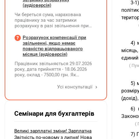
3-1
(аудіоверсія)
політи
Чи береться сума, нарахована
територ
працівнику за час затримки
розрахунку в разі звільнення при
обчсиленні середньомісячної
заробітної плати (винагороди), для
Розрахунок компенсації при
розрахунку внеску на підтримку
4) 
звільненні, якщо немає
працевлаштування осіб з
повністю відпрацьованого
місяць,
інвалідністю?
місяця (аудіоверсія)
єдиний 
Працівник звільняється 29.07.2026
( Пу
року, дата прийняття - 18.06.2026
року, оклад - 7500,00 грн. Як
розрахувати компенсацію трьох
5) 
невикористаних днів відпустки при
Усі консультації
розміру
звільненні?
(дохід)
6) 
Семінари для бухгалтерів
Законо
( 
Великі зарплатні зміни! Зарплатна
7) 
Звітність по-новому з липня! Нова