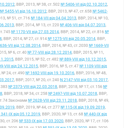
.10.2012
, ВВР, 2013, № 38, ст.502
№ 5406-VI від 02.10.2012
,
№ 5455-VI від 16.10.2012
, ВВР, 2013, № 47, ст.658
№ 5462-
013, № 51, ст.716
№ 184-VII від 04.04.2013
, ВВР, 2014, № 10,
.06.2013
, ВВР, 2014, № 13, ст.220
№ 406-VII від 04.07.2013
,
 ст.745
№ 1170-VII від 27.03.2014
, ВВР, 2014, № 22, ст.816
№
4
, ВВР, 2014, № 27, ст.914
№ 1275-VII від 20.05.2014
, ВВР,
636-VII від 12.08.2014
, ВВР, 2014, № 43, ст.2030
№ 1669-VII
2015, № 6, ст.40
№ 77-VIII від 28.12.2014
, ВВР, 2015, № 11,
.11.2015
, ВВР, 2015, № 52, ст.482
№ 889-VIII від 10.12.2015
,
9-VIII від 24.12.2015
, ВВР, 2016, № 5, ст.47
№ 1109-VIII від
, № 24, ст.490
№ 1692-VIII від 19.10.2016
, ВВР, 2016, № 48,
.03.2017
, ВВР, 2017, № 20, ст.240
N 2147-VIII від 03.10.2017
,
т.383
№ 2373-VIII від 22.03.2018
, ВВР, 2018, № 17, ст.156
№
18
, ВВР, 2018, № 34, ст.258
№ 2497-VIII від 10.07.2018
, ВВР,
 ст.74 Законами
№ 2628-VIII від 23.11.2018
, ВВР, 2018, № 49,
.09.2019
, ВВР, 2019, № 44, ст.277
№ 115-IX від 19.09.2019
,
341-IX від 05.12.2019
, ВВР, 2020, № 13, ст.68
№ 440-IX від
 30, ст.206
№ 533-IX від 17.03.2020
, ВВР, 2020, № 17, ст.106
 ВВР, 2020, № 19, ст.130
№ 591-IX від 13.05.2020
, ВВР, 2020,