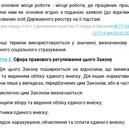
 основне місце роботи - місце роботи, де працівник пра
ене ним як основне згідно з поданою заявою (до відклик
ованих осіб Державного реєстру на її підставі.
тину першу статті 1 доповнено пунктом 12 згідно із Законом
№ 77-VII
1217-IX від 05.02.2
Інші терміни використовуються у значенні, визначеном
ного соціального страхування.
ття 2.
Сфера правового регулювання цього Закону
Дія цього Закону поширюється на відносини, що виникаю
 та веденням обліку єдиного внеску. Дія інших норматив
ни лише у випадках, передбачених цим Законом, або в част
Виключно цим Законом визначаються:
нципи збору та ведення обліку єдиного внеску;
тники єдиного внеску;
ядок нарахування, обчислення та сплати єдиного внеску;