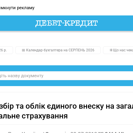
мкнути рекламу
26 р.
📅 Календар бухгалтера на СЕРПЕНЬ 2026
☀️Що нас чек
збір та облік єдиного внеску на за
альне страхування