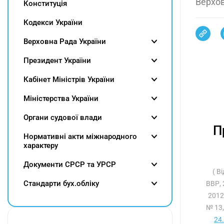
Верхов
Конституція
Кодекси України
Верховна Рада України
Президент України
Кабінет Міністрів України
Міністерства України
Органи судової влади
П
Нормативні акти міжнародного
характеру
Документи СРСР та УРСР
( В
Cтандарти бух.обліку
ВВР, 
2012
№ 13
24