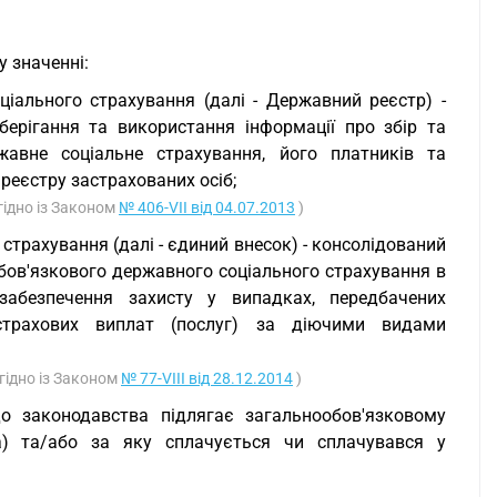
 значенні:
іального страхування (далі - Державний реєстр) -
зберігання та використання інформації про збір та
жавне соціальне страхування, його платників та
реєстру застрахованих осіб;
згідно із Законом
№ 406-VII від 04.07.2013
)
страхування (далі - єдиний внесок) - консолідований
обов'язкового державного соціального страхування в
абезпечення захисту у випадках, передбачених
страхових виплат (послуг) за діючими видами
згідно із Законом
№ 77-VIII від 28.12.2014
)
до законодавства підлягає загальнообов'язковому
а) та/або за яку сплачується чи сплачувався у