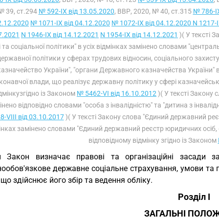
№ 39, ст.294
№ 592-IX від 13.05.2020
, ВВР, 2020, № 40, ст.315
№ 786-I
2.12.2020
№ 1071-IX від 04.12.2020
№ 1072-IX від 04.12.2020
N 1217-I
7.2021
N 1946-IX від 14.12.2021
N 1954-IX від 14.12.2021
)( У тексті 
і та соціальної політики" в усіх відмінках замінено словами "цент
державної політики у сферах трудових відносин, соціального захист
казначейство України", "органи Державного казначейства України" в
конавчої влади, що реалізує державну політику у сфері казначейсь
дмінкузгідно із Законом
№ 5462-VI від 16.10.2012
)( У тексті Закону с
інено відповідно словами "особа з інвалідністю" та "дитина з інвалідн
8-VIII від 03.10.2017
)( У тексті Закону слова "Єдиний державний реєс
інках замінено словами "Єдиний державний реєстр юридичних осіб, 
відповідному відмінку згідно із Законом
й Закон визначає правові та організаційні засади з
нообов'язкове державне соціальне страхування, умови та 
 що здійснює його збір та ведення обліку.
Розділ I
ЗАГАЛЬНІ ПОЛО