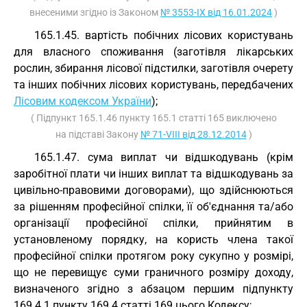
внесеними згідно із Законом
№ 3553-IX від 16.01.2024
)
165.1.45. вартість побічних лісових користувань
для власного споживання (заготівля лікарських
рослин, збирання лісової підстилки, заготівля очерету
та інших побічних лісових користувань, передбачених
Лісовим кодексом України
);
( Підпункт 165.1.46 пункту 165.1 статті 165 виключено
на підставі Закону
№ 71-VIII від 28.12.2014
)
165.1.47. сума виплат чи відшкодувань (крім
заробітної плати чи інших виплат та відшкодувань за
цивільно-правовими договорами), що здійснюються
за рішенням професійної спілки, її об'єднання та/або
організації професійної спілки, прийнятим в
установленому порядку, на користь члена такої
професійної спілки протягом року сукупно у розмірі,
що не перевищує суми граничного розміру доходу,
визначеного згідно з абзацом першим підпункту
169.4.1 пункту 169.4 статті 169 цього Кодексу;