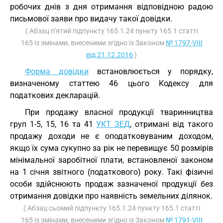
робочих днів з дня отримання відповідною радою
письмової заяви про видачу такої довідки.
( Абзац п'ятий підпункту 165.1.24 пункту 165.1 статті
165 із змінами, внесеними згідно із Законом
№ 1797-VIII
від 21.12.2016
)
Форма довідки
встановлюється у порядку,
визначеному статтею 46 цього Кодексу для
податкових декларацій.
При продажу власної продукції тваринництва
груп 1-5, 15, 16 та 41
УКТ ЗЕД
, отримані від такого
продажу доходи не є оподатковуваним доходом,
якщо їх сума сукупно за рік не перевищує 50 розмірів
мінімальної заробітної плати, встановленої законом
на 1 січня звітного (податкового) року. Такі фізичні
особи здійснюють продаж зазначеної продукції без
отримання довідки про наявність земельних ділянок.
( Абзац сьомий підпункту 165.1.24 пункту 165.1 статті
165 із змінами, внесеними згідно із Законом
№ 1791-VIII