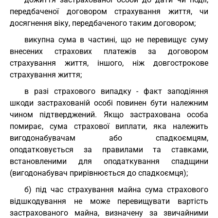
передбаченої договором страхування життя, чи
досягнення віку, передбаченого таким договором;
викупна сума в частині, що не перевищує суму
внесених страхових платежів за договором
страхування життя, іншого, ніж довгострокове
страхування життя;
в разі страхового випадку - факт заподіяння
шкоди застрахованій особі повинен бути належним
чином підтверджений. Якщо застрахована особа
помирає, сума страхової виплати, яка належить
вигодонабувачам або спадкоємцям,
оподатковується за правилами та ставками,
встановленими для оподаткування спадщини
(вигодонабувач прирівнюється до спадкоємця);
б) під час страхування майна сума страхового
відшкодування не може перевищувати вартість
застрахованого майна, визначену за звичайними