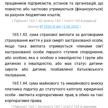
працівників підприємств, установ та організацій, що
повністю або частково утримуються (фінансуються)
за рахунок бюджетних коштів;
( Підпункт 165.1.42 пункту 165.1 статті 165 в редакції
Закону
№ 2520-IX від 15.08.2022
)
165.1.43. сума страхової виплати за договорами
страхування життя у разі смерті застрахованої особи,
якщо така виплата отримується членами сім'ї
застрахованої особи першого ступеня споріднення,
або особою, яка є особою з інвалідністю I групи або
дитиною з інвалідністю, або має статус дитини-
сироти або дитини, позбавленої батьківського
піклування;
165.1.44. сума майнового та немайнового внеску
платника податку до статутного капіталу юридичної
особи - емітента корпоративних прав, в обмін на такі
корпоративні права;
( Підпункт 165.1.44 пункту 165.1 статті 165 із змінами,