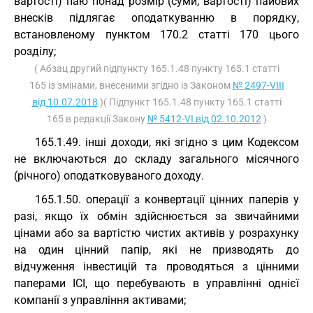
вартості) паю понад розмір (суми, вартості) пайових
внесків підлягає оподаткуванню в порядку,
встановленому пунктом 170.2 статті 170 цього
розділу;
( Абзац другий підпункту 165.1.48 пункту 165.1 статті
165 із змінами, внесеними згідно із Законом
№ 2497-VIII
від 10.07.2018
)( Підпункт 165.1.48 пункту 165.1 статті
165 в редакції Закону
№ 5412-VI від 02.10.2012
)
165.1.49. інші доходи, які згідно з цим Кодексом
не включаються до складу загального місячного
(річного) оподатковуваного доходу.
165.1.50. операції з конвертації цінних паперів у
разі, якщо їх обмін здійснюється за звичайними
цінами або за вартістю чистих активів у розрахунку
на один цінний папір, які не призводять до
відчуження інвестицій та проводяться з цінними
паперами ІСІ, що перебувають в управлінні однієї
компанії з управління активами;