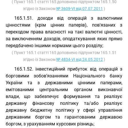
( Пункт 165.1 статті 165 доповнено підпунктом 165.1.50
згідно із Законом
№ 3609-VI від 07.07.2011
)
165.1.51. доходи від операцій з валютними
цінностями (крім цінних паперів), пов'язаних з
переходом права власності на такі валютні цінності,
за виключенням доходів, оподаткування яких прямо
передбачено іншими нормами цього розділу;
( Пункт 165.1 статті 165 доповнено підпунктом 165.1.51
згідно із Законом
№ 4834-VI від 24.05.2012
)
165.1.52. інвестиційний прибуток від операцій з
борговими зобов’язаннями Національного банку
України та з державними цінними паперами,
емітованими центральним органом виконавчої
влади, що забезпечує формування та реалізує
державну фінансову політику та/або реалізує
державну бюджетну політику у сфері управління
державним боргом та гарантованим державою
боргом, з урахуванням курсових різниць;