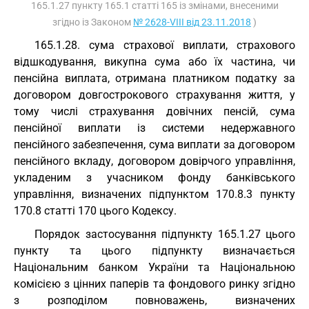
165.1.27 пункту 165.1 статті 165 із змінами, внесеними
згідно із Законом
№ 2628-VIII від 23.11.2018
)
165.1.28. сума страхової виплати, страхового
відшкодування, викупна сума або їх частина, чи
пенсійна виплата, отримана платником податку за
договором довгострокового страхування життя, у
тому числі страхування довічних пенсій, сума
пенсійної виплати із системи недержавного
пенсійного забезпечення, сума виплати за договором
пенсійного вкладу, договором довірчого управління,
укладеним з учасником фонду банківського
управління, визначених підпунктом 170.8.3 пункту
170.8 статті 170 цього Кодексу.
Порядок застосування підпункту 165.1.27 цього
пункту та цього підпункту визначається
Національним банком України та Національною
комісією з цінних паперів та фондового ринку згідно
з розподілом повноважень, визначених