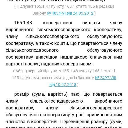
( Підпункт 165.1.47 пункту 165.1 статті 165 в редакції
Закону
№ 4834-VI від 24.05.2012
)
165.1.48. кооперативні виплати члену
виробничого сільськогосподарського кооперативу,
члену сільськогосподарського обслуговуючого
кооперативу, а також кошти, що повертаються члену
сільськогосподарського обслуговуючого
кооперативу внаслідок надлишково сплаченої ним
вартості послуг, наданих кооперативом;
( Абзац перший підпункту 165.1.48 пункту 165.1 статті
165 із змінами, внесеними згідно із Законом
№ 2497-VIII
від 10.07.2018
)
розмір (сума, вартість) паю, що повертається
члену сільськогосподарського виробничого
кооперативу, члену сільськогосподарського
обслуговуючого кооперативу у разі припинення ним
членства в кооперативі. Перевищення розміру (суми,