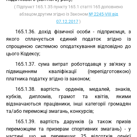
( Підпункт 165.1.35 пункту 165.1 статті 165 доповнено
абзацом другим згідно із Законом
№ 2245-VIII від
07.12.2017
)
165.1.36. дохід фізичної особи - підприємця, з
якого сплачується єдиний податок згідно із
спрощеною системою оподаткування відповідно до
цього Кодексу;
165.1.37. сума витрат роботодавця у зв'язку з
підвищенням кваліфікації (перепідготовкою)
платника податку згідно із законом;
165.1.38. вартість орденів, медалей, знаків,
кубків, дипломів, грамот та квітів, якими
відзначаються працівники, інші категорії громадян
та/або переможці змагань, конкурсів;
165.1.39. вартість дарунків (а також призів
переможцям та призерам спортивних змагань) - у
частині, що не перевищує 25 відсотків однієї