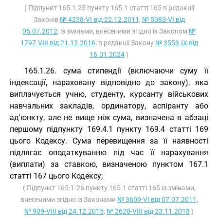
( Підпункт 165.1.25 пункту 165.1 статті 165 в редакції
Законів
№ 4238-VI від 22.12.2011
,
№ 5083-VI від
05.07.2012
; із змінами, внесеними згідно із Законом
№
1797-VIII від 21.12.2016
; в редакції Закону
№ 3553-IX від
16.01.2024
)
165.1.26. сума стипендії (включаючи суму її
індексації, нараховану відповідно до закону), яка
виплачується учню, студенту, курсанту військових
навчальних закладів, ординатору, аспіранту або
ад'юнкту, але не вище ніж сума, визначена в абзаці
першому підпункту 169.4.1 пункту 169.4 статті 169
цього Кодексу. Сума перевищення за її наявності
підлягає оподаткуванню під час її нарахування
(виплати) за ставкою, визначеною пунктом 167.1
статті 167 цього Кодексу;
( Підпункт 165.1.26 пункту 165.1 статті 165 із змінами,
внесеними згідно із Законами
№ 3609-VI від 07.07.2011
,
№ 909-VIII від 24.12.2015
,
№ 2628-VIII від 23.11.2018
)