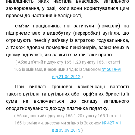
інвалідність яких настала внаслідок загального
захворювання, у разі, коли вони користувалися цим
правом до настання інвалідності;
сім'ям працівників, які загинули (померли) на
підприємствах з видобутку (переробки) вугілля, що
отримують пенсії у зв'язку із втратою годувальника,
а також вдовам померлих пенсіонерів, зазначених в
цьому підпункті, які за життя мали таке право.
( Абзац п'ятий підпункту 165.1.20 пункту 165.1 статті
165 із змінами, внесеними згідно із Законом
№ 5019-VI
від 21.06.2012
)
При виплаті грошової компенсації вартості
такого вугілля та вугільних або торф’яних брикетів її
сума не включається до складу загального
оподатковуваного доходу платника податку.
( Абзац шостий підпункту 165.1.20 пункту 165.1 статті
165 із змінами, внесеними згідно із Законом
№ 427-VII
від 03.09.2013
)