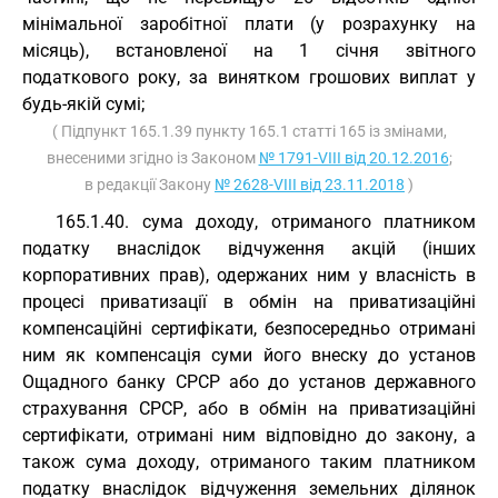
мінімальної заробітної плати (у розрахунку на
місяць), встановленої на 1 січня звітного
податкового року, за винятком грошових виплат у
будь-якій сумі;
( Підпункт 165.1.39 пункту 165.1 статті 165 із змінами,
внесеними згідно із Законом
№ 1791-VIII від 20.12.2016
;
в редакції Закону
№ 2628-VIII від 23.11.2018
)
165.1.40. сума доходу, отриманого платником
податку внаслідок відчуження акцій (інших
корпоративних прав), одержаних ним у власність в
процесі приватизації в обмін на приватизаційні
компенсаційні сертифікати, безпосередньо отримані
ним як компенсація суми його внеску до установ
Ощадного банку СРСР або до установ державного
страхування СРСР, або в обмін на приватизаційні
сертифікати, отримані ним відповідно до закону, а
також сума доходу, отриманого таким платником
податку внаслідок відчуження земельних ділянок