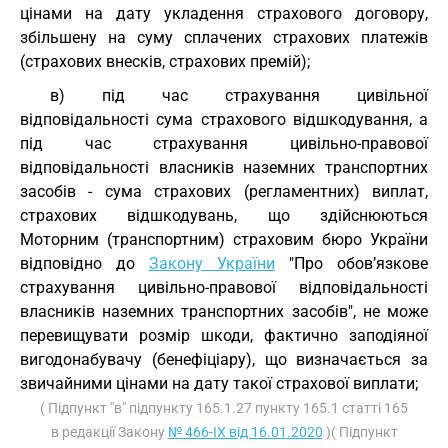
цінами на дату укладення страхового договору,
збільшену на суму сплачених страхових платежів
(страхових внесків, страхових премій);
в) під час страхування цивільної
відповідальності сума страхового відшкодування, а
під час страхування цивільно-правової
відповідальності власників наземних транспортних
засобів - сума страхових (регламентних) виплат,
страхових відшкодувань, що здійснюються
Моторним (транспортним) страховим бюро України
відповідно до
Закону України
"Про обов’язкове
страхування цивільно-правової відповідальності
власників наземних транспортних засобів", не може
перевищувати розмір шкоди, фактично заподіяної
вигодонабувачу (бенефіціару), що визначається за
звичайними цінами на дату такої страхової виплати;
( Підпункт "в" підпункту 165.1.27 пункту 165.1 статті 165
в редакції Закону
№ 466-IX від 16.01.2020
)( Підпункт