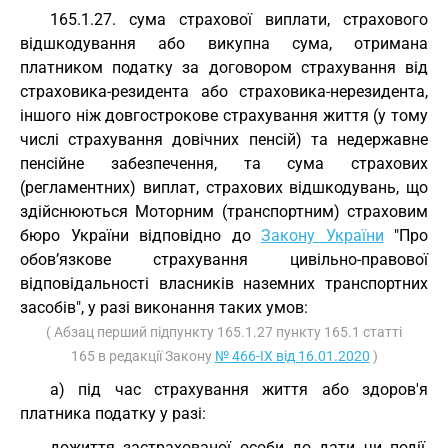
165.1.27. сума страхової виплати, страхового
відшкодування або викупна сума, отримана
платником податку за договором страхування від
страховика-резидента або страховика-нерезидента,
іншого ніж довгострокове страхування життя (у тому
числі страхування довічних пенсій) та недержавне
пенсійне забезпечення, та сума страхових
(регламентних) виплат, страхових відшкодувань, що
здійснюються Моторним (транспортним) страховим
бюро України відповідно до
Закону України
"Про
обов’язкове страхування цивільно-правової
відповідальності власників наземних транспортних
засобів", у разі виконання таких умов:
( Абзац перший підпункту 165.1.27 пункту 165.1 статті
165 в редакції Закону
№ 466-IX від 16.01.2020
)
а) під час страхування життя або здоров'я
платника податку у разі:
дожиття застрахованої особи до дати чи події,