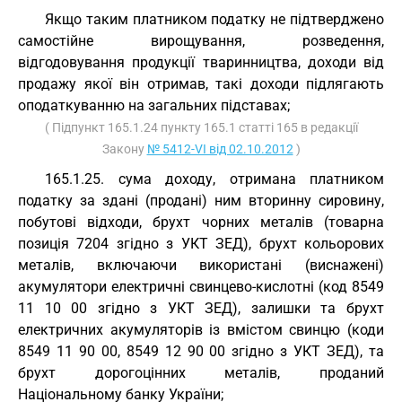
Якщо таким платником податку не підтверджено
самостійне вирощування, розведення,
відгодовування продукції тваринництва, доходи від
продажу якої він отримав, такі доходи підлягають
оподаткуванню на загальних підставах;
( Підпункт 165.1.24 пункту 165.1 статті 165 в редакції
Закону
№ 5412-VI від 02.10.2012
)
165.1.25. сума доходу, отримана платником
податку за здані (продані) ним вторинну сировину,
побутові відходи, брухт чорних металів (товарна
позиція 7204 згідно з
УКТ ЗЕД
), брухт кольорових
металів, включаючи використані (виснажені)
акумулятори електричні свинцево-кислотні (код 8549
11 10 00 згідно з
УКТ ЗЕД
), залишки та брухт
електричних акумуляторів із вмістом свинцю (коди
8549 11 90 00, 8549 12 90 00 згідно з УКТ ЗЕД), та
брухт дорогоцінних металів, проданий
Національному банку України;