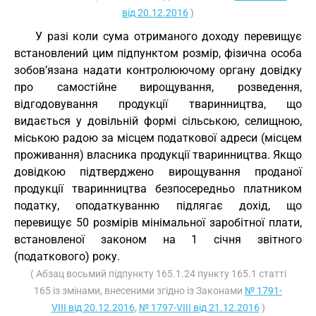
від 20.12.2016
)
У разі коли сума отриманого доходу перевищує
встановлений цим підпунктом розмір, фізична особа
зобов’язана надати контролюючому органу довідку
про самостійне вирощування, розведення,
відгодовування продукції тваринництва, що
видається у довільній формі сільською, селищною,
міською радою за місцем податкової адреси (місцем
проживання) власника продукції тваринництва. Якщо
довідкою підтверджено вирощування проданої
продукції тваринництва безпосередньо платником
податку, оподаткуванню підлягає дохід, що
перевищує 50 розмірів мінімальної заробітної плати,
встановленої законом на 1 січня звітного
(податкового) року.
( Абзац восьмий підпункту 165.1.24 пункту 165.1 статті
165 із змінами, внесеними згідно із Законами
№ 1791-
VIII від 20.12.2016
,
№ 1797-VIII від 21.12.2016
)