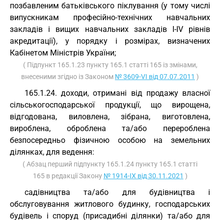
позбавленим батьківського піклування (у тому числі
випускникам професійно-технічних навчальних
закладів і вищих навчальних закладів I-IV рівнів
акредитації), у порядку і розмірах, визначених
Кабінетом Міністрів України;
( Підпункт 165.1.23 пункту 165.1 статті 165 із змінами,
внесеними згідно із Законом
№ 3609-VI від 07.07.2011
)
165.1.24. доходи, отримані від продажу власної
сільськогосподарської продукції, що вирощена,
відгодована, виловлена, зібрана, виготовлена,
вироблена, оброблена та/або перероблена
безпосередньо фізичною особою на земельних
ділянках, для ведення:
( Абзац перший підпункту 165.1.24 пункту 165.1 статті
165 в редакції Закону
№ 1914-IX від 30.11.2021
)
садівництва та/або для будівництва і
обслуговування житлового будинку, господарських
будівель і споруд (присадибні ділянки) та/або для