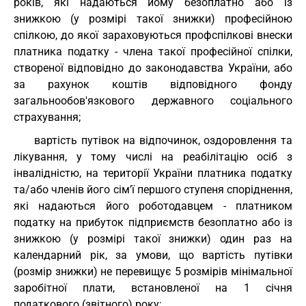
років, які надаються йому безоплатно або із
знижкою (у розмірі такої знижки) професійною
спілкою, до якої зараховуються профспілкові внески
платника податку - члена такої професійної спілки,
створеної відповідно до законодавства України, або
за рахунок коштів відповідного фонду
загальнообов'язкового державного соціального
страхування;
вартість путівок на відпочинок, оздоровлення та
лікування, у тому числі на реабілітацію осіб з
інвалідністю, на території України платника податку
та/або членів його сім’ї першого ступеня споріднення,
які надаються його роботодавцем - платником
податку на прибуток підприємств безоплатно або із
знижкою (у розмірі такої знижки) один раз на
календарний рік, за умови, що вартість путівки
(розмір знижки) не перевищує 5 розмірів мінімальної
заробітної плати, встановленої на 1 січня
податкового (звітного) року;