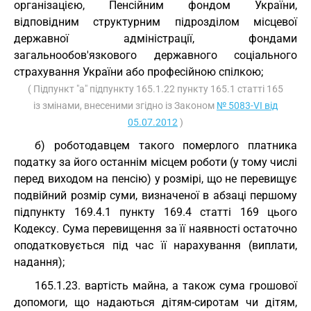
організацією, Пенсійним фондом України,
відповідним структурним підрозділом місцевої
державної адміністрації, фондами
загальнообов'язкового державного соціального
страхування України або професійною спілкою;
( Підпункт "а" підпункту 165.1.22 пункту 165.1 статті 165
із змінами, внесеними згідно із Законом
№ 5083-VI від
05.07.2012
)
б) роботодавцем такого померлого платника
податку за його останнім місцем роботи (у тому числі
перед виходом на пенсію) у розмірі, що не перевищує
подвійний розмір суми, визначеної в абзаці першому
підпункту 169.4.1 пункту 169.4 статті 169 цього
Кодексу. Сума перевищення за її наявності остаточно
оподатковується під час її нарахування (виплати,
надання);
165.1.23. вартість майна, а також сума грошової
допомоги, що надаються дітям-сиротам чи дітям,