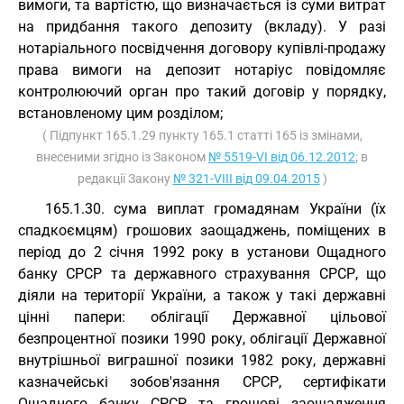
вимоги, та вартістю, що визначається із суми витрат
на придбання такого депозиту (вкладу). У разі
нотаріального посвідчення договору купівлі-продажу
права вимоги на депозит нотаріус повідомляє
контролюючий орган про такий договір у порядку,
встановленому цим розділом;
( Підпункт 165.1.29 пункту 165.1 статті 165 із змінами,
внесеними згідно із Законом
№ 5519-VI від 06.12.2012
; в
редакції Закону
№ 321-VIII від 09.04.2015
)
165.1.30. сума виплат громадянам України (їх
спадкоємцям) грошових заощаджень, поміщених в
період до 2 січня 1992 року в установи Ощадного
банку СРСР та державного страхування СРСР, що
діяли на території України, а також у такі державні
цінні папери: облігації Державної цільової
безпроцентної позики 1990 року, облігації Державної
внутрішньої виграшної позики 1982 року, державні
казначейські зобов'язання СРСР, сертифікати
Ощадного банку СРСР та грошові заощадження