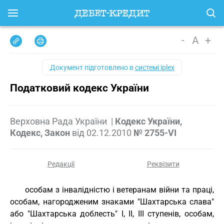
-
A
+
Документ підготовлено в
системі iplex
Податковий кодекс України
Верховна Рада України
|
Кодекс України,
Кодекс, Закон
від
02.12.2010
№ 2755-VI
Редакції
Реквізити
особам з інвалідністю і ветеранам війни та праці,
особам, нагородженим знаками "Шахтарська слава"
або "Шахтарська доблесть" I, II, III ступенів, особам,