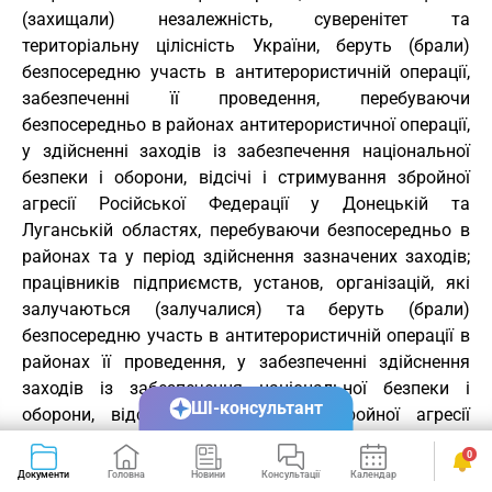
(захищали) незалежність, суверенітет та
територіальну цілісність України, беруть (брали)
безпосередню участь в антитерористичній операції,
забезпеченні її проведення, перебуваючи
безпосередньо в районах антитерористичної операції,
у здійсненні заходів із забезпечення національної
безпеки і оборони, відсічі і стримування збройної
агресії Російської Федерації у Донецькій та
Луганській областях, перебуваючи безпосередньо в
районах та у період здійснення зазначених заходів;
працівників підприємств, установ, організацій, які
залучаються (залучалися) та беруть (брали)
безпосередню участь в антитерористичній операції в
районах її проведення, у забезпеченні здійснення
заходів із забезпечення національної безпеки і
ШІ-консультант
оборони, відсічі і стримування збройної агресії
Російської Федерації у Донецькій та Луганській
0
областях, перебуваючи безпосередньо в районах та у
Документи
Головна
Новини
Консультації
Календар
Сервіси