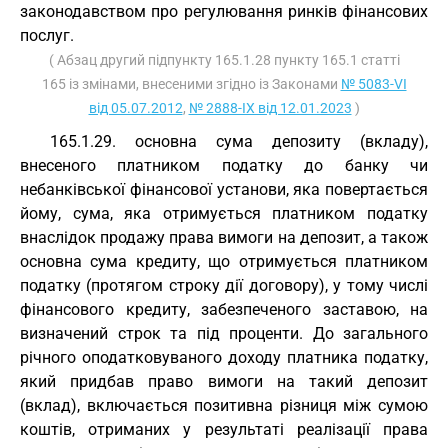
законодавством про регулювання ринків фінансових
послуг.
( Абзац другий підпункту 165.1.28 пункту 165.1 статті
165 із змінами, внесеними згідно із Законами
№ 5083-VI
від 05.07.2012
,
№ 2888-IX від 12.01.2023
)
165.1.29. основна сума депозиту (вкладу),
внесеного платником податку до банку чи
небанківської фінансової установи, яка повертається
йому, сума, яка отримується платником податку
внаслідок продажу права вимоги на депозит, а також
основна сума кредиту, що отримується платником
податку (протягом строку дії договору), у тому числі
фінансового кредиту, забезпеченого заставою, на
визначений строк та під проценти. До загального
річного оподатковуваного доходу платника податку,
який придбав право вимоги на такий депозит
(вклад), включається позитивна різниця між сумою
коштів, отриманих у результаті реалізації права