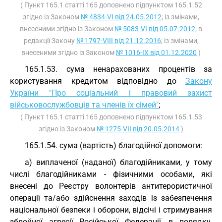
( Пункт 165.1 статті 165 доповнено підпунктом 165.1.52
згідно із Законом
№ 4834-VI від 24.05.2012
; із змінами,
внесеними згідно із Законом
№ 5083-VI від 05.07.2012
; в
редакції Закону
№ 1797-VIII від 21.12.2016
; із змінами,
внесеними згідно із Законом
№ 1016-IX від 01.12.2020
)
165.1.53. сума ненарахованих процентів за
користування кредитом відповідно до
Закону
України "Про соціальний і правовий захист
військовослужбовців та членів їх сімей"
;
( Пункт 165.1 статті 165 доповнено підпунктом 165.1.53
згідно із Законом
№ 1275-VII від 20.05.2014
)
165.1.54. сума (вартість) благодійної допомоги:
а) виплаченої (наданої) благодійниками, у тому
числі благодійниками - фізичними особами, які
внесені до Реєстру волонтерів антитерористичної
операції та/або здійснення заходів із забезпечення
національної безпеки і оборони, відсічі і стримування
збройної агресії Російської Федерації, в порядку,