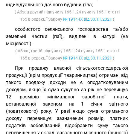
індивідуального дачного будівництва;
( Абзац другий підпункту 165.1.24 пункту 165.1 статті
165 в редакції Закону
№ 1914-IX від 30.11.2021
)
особистого селянського господарства та/або
земельні частки (паї), виділені в натурі (на
місцевості).
( Абзац третій підпункту 165.1.24 пункту 165.1 статті
165 в редакції Закону
№ 1914-IX від 30.11.2021
)
При продажу власної сільськогосподарської
продукції (крім продукції тваринництва) отримані від
такого продажу доходи не є оподатковуваним
доходом, якщо їх сума сукупно за рік не перевищує
12 розмірів мінімальної заробітної плати,
встановленої законом на 1 січня звітного
(податкового) року. У разі якщо сума отриманого
доходу перевищує зазначений розмір, платник
податків зобов’язаний відобразити суму такого
перевищення у складі загального місячного (річного)