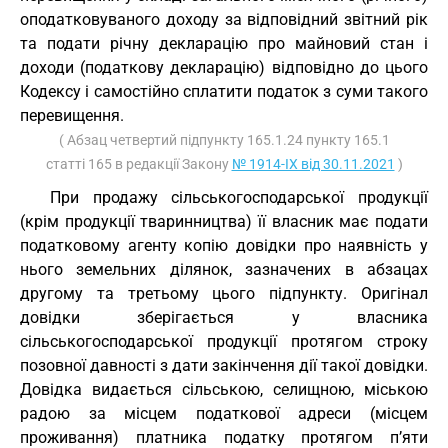
оподатковуваного доходу за відповідний звітний рік
та подати річну декларацію про майновий стан і
доходи (податкову декларацію) відповідно до цього
Кодексу і самостійно сплатити податок з суми такого
перевищення.
( Абзац четвертий підпункту 165.1.24 пункту 165.1
статті 165 в редакції Закону
№ 1914-IX від 30.11.2021
)
При продажу сільськогосподарської продукції
(крім продукції тваринництва) її власник має подати
податковому агенту копію довідки про наявність у
нього земельних ділянок, зазначених в абзацах
другому та третьому цього підпункту. Оригінал
довідки зберігається у власника
сільськогосподарської продукції протягом строку
позовної давності з дати закінчення дії такої довідки.
Довідка видається сільською, селищною, міською
радою за місцем податкової адреси (місцем
проживання) платника податку протягом п’яти