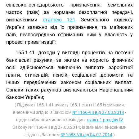
сільськогосподарського призначення, земельних
часток (паїв) за нормами безоплатної передачі,
визначеними
статтею 121
Земельного кодексу
України залежно від їх призначення, та майнових
паїв, безпосередньо отриманих ним у власність у
процесі приватизації;
165.1.41. доходи у вигляді процентів на поточні
банківські рахунки, за якими на користь фізичних
осіб здійснюються виключно виплати заробітної
плати, стипендій, пенсій, соціальної допомоги та
інших передбачених законом соціальних виплат.
Ознаки таких рахунків визначаються Національним
банком України;
( Підпункт 165.1.41 пункту 165.1 статті 165 із змінами,
внесеними згідно із Законом
№ 1166-VII від 27.03.2014
-
щодо набрання чинності змін див.
пункт 1 розділу IV
Закону № 1166-VII від 27.03.2014; із змінами, внесеними
згідно із Законом
№ 1588-VII від 04.07.2014
)