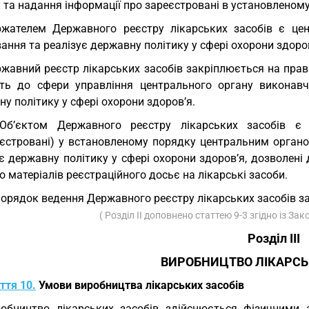
 та надання інформації про зареєстровані в установленому
жателем Державного реєстру лікарських засобів є цен
ння та реалізує державну політику у сфері охорони здоров
жавний реєстр лікарських засобів закріплюється на пра
ть до сфери управління центрального органу виконавч
у політику у сфері охорони здоров’я.
Об’єктом Державного реєстру лікарських засобів є і
еєстровані) у встановленому порядку центральним орган
є державну політику у сфері охорони здоров’я, дозволені д
о матеріалів реєстраційного досьє на лікарські засоби.
Порядок ведення Державного реєстру лікарських засобів за
( Розділ ІІ доповнено статтею 9-3 згідно із За
Розділ III
ВИРОБНИЦТВО ЛІКАРСЬ
ття 10.
Умови виробництва лікарських засобів
обництво лікарських засобів здійснюється фізичними 