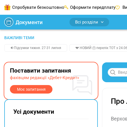
Спробувати безкоштовно
Оформити передплату
Ви
Документи
Всі розділи
ВАЖЛИВІ ТЕМИ
🔉Підсумки тижня. 27-31 липня
💔 НОВИЙ (!) перелік ТОТ з 24.06
Поставити запитання
фахівцям редакції «Дебет-Кредит»
Моє запитання
Про 
Усі документи
Верхов