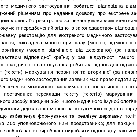
ного медичного застосування робиться відповідна відмі
джений рішенням про надання дозволу про екстрене за
ідній країні або реєстрацію за певної умови компетентни
окумент передбачений згідно із законодавством відповідної
ржавну реєстрацію для екстреного медичного застосуван
ування, викладена мовою оригіналу (мовою, відмінною в
оригіналу (мовою, відмінною від державної) (за наяв
давством відповідної країни; у разі відсутності таког
ного медичного застосування робиться відповідна відмітк
ст (тексти) маркування первинної та вторинної (за наявн
ного медичного застосування заявник має право подати од
безпечення можливості максимально оперативного пост
 постачання; переклади тексту (текстів) маркування 
кого засобу, вакцини або іншого медичного імунобіологічно
еристики державною мовою за структурою згідно з поря
 що забезпечує формування та реалізує державну політи
ка або уповноваженого ним представника; для вакцин а
ве зобов’язання виробника виробляти відповідну вакцину