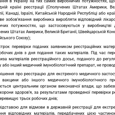
ання в Україну на тих самих виробничих потужностях, що
ідній країні реєстрації (Сполучених Штатах Америки, Вел
ії, Канаді, Ізраїлі, Китайській Народній Республіці або кр
ве зобов’язання виробника виробляти відповідний лікарс
ичих потужностях, що застосовуються у виробництві д
ених Штатах Америки, Великій Британії, Швейцарській Конфеде
йського Союзу);
строк перевірки поданих заявником реєстраційних матер
обочих днів з дня подання таких матеріалів. Під час пер
тиза матеріалів реєстраційного досьє, поданого до регул
 або інший медичний імунобіологічний препарат, не прово
рішення про реєстрацію для екстреного медичного застос
, вакцини або іншого медичного імунобіологічного п
ється центральним органом виконавчої влади, що забезп
хорони здоров’я, за результатами проведеної перевірки ре
еревищує трьох робочих днів;
підставою для відмови в державній реєстрації для екст
ння відповідних матеріалів, передбачених цією частино