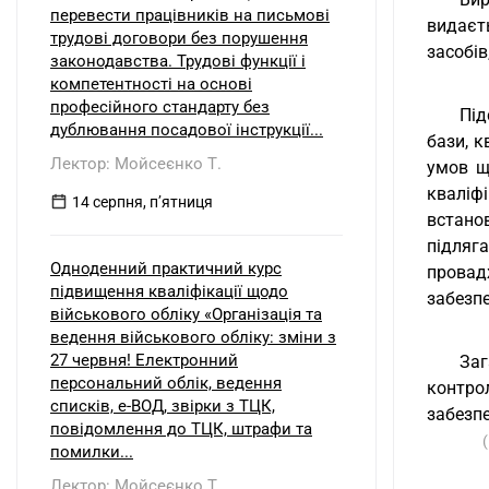
перевести працівників на письмові
видаєт
трудові договори без порушення
засобів
законодавства. Трудові функції і
компетентності на основі
професійного стандарту без
Під
дублювання посадової інструкції...
бази, к
Лектор: Мойсеєнко Т.
умов щ
кваліф
14 серпня, пʼятниця
встано
підляг
Одноденний практичний курс
провад
підвищення кваліфікації щодо
забезпе
військового обліку «Організація та
ведення військового обліку: зміни з
27 червня! Електронний
Заг
персональний облік, ведення
контро
списків, е-ВОД, звірки з ТЦК,
забезпе
повідомлення до ТЦК, штрафи та
помилки...
Лектор: Мойсеєнко Т.