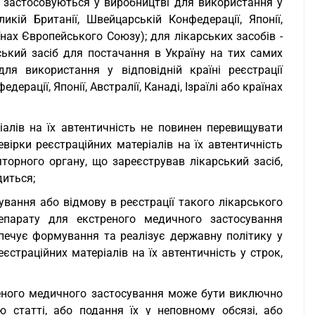
 застосовуються у виробництві для використання у
икій Британії, Швейцарській Конфедерації, Японії,
аїнах Європейського Союзу); для лікарських засобів -
ький засіб для постачання в Україну на тих самих
ля використання у відповідній країні реєстрації
рації, Японії, Австралії, Канаді, Ізраїлі або країнах
іалів на їх автентичність не повинен перевищувати
евірки реєстраційних матеріалів на їх автентичність
яторного органу, що зареєстрував лікарський засіб,
диться;
ування або відмову в реєстрації такого лікарського
репарату для екстреного медичного застосування
ечує формування та реалізує державну політику у
єстраційних матеріалів на їх автентичність у строк,
реного медичного застосування може бути виключно
ю статті, або подання їх у неповному обсязі, або