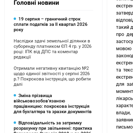
Головні новини
екстре
затвер
19 серпня – граничний строк
відпов
сплати податків за ІI квартал 2026
такий д
року
про де
Наслідки здачі земельної ділянки в
застос
суборенду платником ЄП 4 гр. у 2026
мовою 
році: ІПК від ДПС та коментар
законо
редакції
екстре
Отримали негативну квитанцію №2
та тек
щодо єдиної звітності у серпні 2026
екстре
р.? Покрокова інструкція, що робити
для за
далі
момент
Зміна прізвища
лікарсь
військовозобов’язаною
характ
працівницею: покрокова інструкція
для бухгалтера та зразки документів
влади,
заявни
Відповідальність за затримку
письмо
розрахунку при звільненні: практика