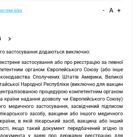
-
A
+
системі iplex
4
ого застосування додаються виключно:
екстрене застосування або про реєстрацію за певної
мпетентним органом Європейського Союзу (або інше
аконодавства Сполучених Штатів Америки, Великої
Китайської Народної Республіки (виключно для вакцин
за централізованою процедурою компетентним органом
а країни надання дозволу чи Європейського Союзу)
го медичного застосування, засвідчений підписом
лікарського засобу, вакцини або іншого медичного
раїни, в якій лікарський засіб, вакцина або інший
ості, якщо такий документ передбачений згідно із
о документа у заяві про державну реєстрацію для