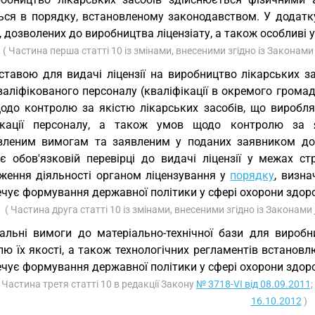
ься в порядку, встановленому законодавством. У додатку
, дозволених до виробництва ліцензіату, а також особливі
( Частина перша статті 10 із змінами, внесеними згідно із Законам
ставою для видачі ліцензії на виробництво лікарських зас
валіфікованого персоналу (кваліфікації в окремого грома
одо контролю за якістю лікарських засобів, що виробляти
ікації персоналу, а також умов щодо контролю за я
вленим вимогам та заявленим у поданих заявником док
ає обов'язковій перевірці до видачі ліцензії у межах ст
ження діяльності органом ліцензування у
порядку
, визн
чує формування державної політики у сфері охорони здоро
( Частина друга статті 10 із змінами, внесеними згідно із Законами
альні вимоги до матеріально-технічної бази для виробн
лю їх якості, а також технологічних регламентів встано
чує формування державної політики у сфері охорони здоро
( Частина третя статті 10 в редакції Закону
№ 3718-VI від 08.09.2011
16.10.2012
)