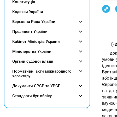
Конституція
Кодекси України
Верховна Рада України
Президент України
Кабінет Міністрів України
1) 
Міністерства України
док
умови 
Органи судової влади
іденти
Нормативні акти міжнародного
Британі
характеру
або ін
Європе
Документи СРСР та УРСР
на дат
Cтандарти бух.обліку
заявни
імуноб
медичн
законо