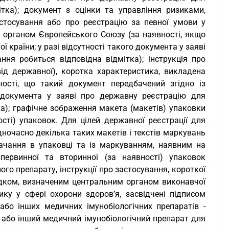
тка); документ з оцінки та управління ризиками,
стосування або про реєстрацію за певної умови у
м органом Європейського Союзу (за наявності, якщо
 країни; у разі відсутності такого документа у заяві
ня робиться відповідна відмітка); інструкція про
ід державної), коротка характеристика, викладена
ності, що такий документ передбачений згідно із
о документа у заяві про державну реєстрацію для
а); графічне зображення макета (макетів) упаковки
ості) упаковок. Для цілей державної реєстрації для
ночасно декілька таких макетів і текстів маркувань
ачання в упаковці та із маркуванням, наявним на
первинної та вторинної (за наявності) упаковок
го препарату, інструкції про застосування, короткої
дком, визначеним центральним органом виконавчої
ку у сфері охорони здоров’я, засвідчені підписом
бо інших медичних імунобіологічних препаратів -
 або інший медичний імунобіологічний препарат для