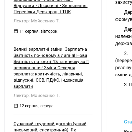
захисту
Відпустки • Лікарняні • Звільнення.
Перевірки Держпраці і ТЦК
Дер
формува
Лектор: Мойсеєнко Т.
Дер
11 серпня, вівторок
належи
державн
Великі зарплатні зміни! Зарплатна
2. 
Звітність по-новому з липня! Нова
(перер
Звітність по квоті 4% та внеску за її
реалізу
невиконання! Зміни Середня
зарплата: критичність, лікарняні,
зміни д
відпускні. ЄСВ, ПДФО, індексація
3. 
зарплати
Лектор: Мойсеєнко Т.
12 серпня, середа
Ста
Сучасний трудовий договір (усний,
письмовий, електронний). Як
Вир