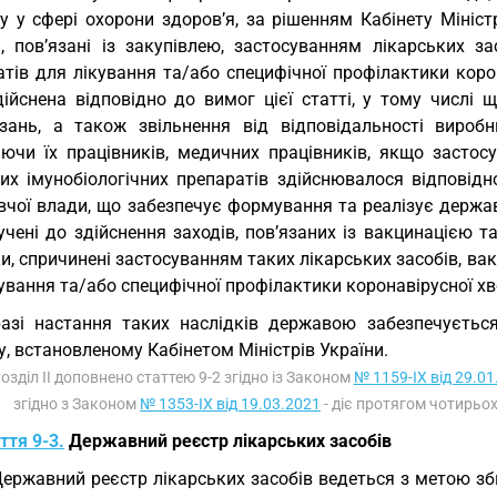
у у сфері охорони здоров’я, за рішенням Кабінету Мініст
и, пов’язані із закупівлею, застосуванням лікарських з
атів для лікування та/або специфічної профілактики коро
дійснена відповідно до вимог цієї статті, у тому числі 
язань, а також звільнення від відповідальності виробн
ючи їх працівників, медичних працівників, якщо застосу
их імунобіологічних препаратів здійснювалося відповідн
чої влади, що забезпечує формування та реалізує державн
учені до здійснення заходів, пов’язаних із вакцинацією т
и, спричинені застосуванням таких лікарських засобів, ва
ування та/або специфічної профілактики коронавірусної хв
азі настання таких наслідків державою забезпечується
, встановленому Кабінетом Міністрів України.
Розділ ІІ доповнено статтею 9-2 згідно із Законом
№ 1159-IX від 29.01
згідно з Законом
№ 1353-IX від 19.03.2021
- діє протягом чотирьох
ття 9-3.
Державний реєстр лікарських засобів
Державний реєстр лікарських засобів ведеться з метою зби