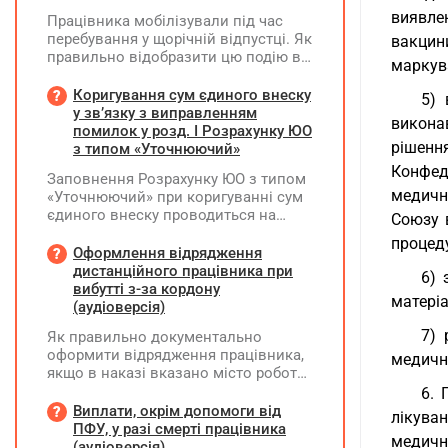
виявлен
Працівника мобілізували під час
перебування у щорічній відпустці. Як
вакцини
правильно відобразити цю подію в
маркува
кадровому, табельному,
бухгалтерському обліку та
Коригування сум єдиного внеску
5) 
податковій звітності?
у зв’язку з виправленням
викона
помилок у розд. І Розрахунку ЮО
рішенн
з типом «Уточнюючий»
Конфед
Заповнення Розрахунку ЮО з типом
медичн
«Уточнюючий» при коригуванні сум
єдиного внеску проводиться на
Союзу 
підставі Додатку Д1 до Розрахунку
процеду
ЮО з використанням типів
Оформлення відрядження
нарахувань 2 та 3. Додатки,
дистанційного працівника при
6) 
інформація щодо яких не
вибутті з-за кордону
матеріа
коригується, у рядку 06 не
(аудіоверсія)
вказуються та не подаються
7) 
Як правильно документально
оформити відрядження працівника,
медично
якщо в наказі вказано місто роботи
в Україні, але виліт фактично
6. 
відбувся з іншої країни (де
Виплати, окрім допомоги від
лікува
працівник працював дистанційно),
ПФУ, у разі смерті працівника
медичн
та чи впливає ця розбіжність на
(аудіоверсія)