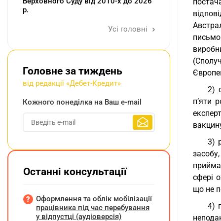
Верховного Суду від 2010-х до 2026
постач
р.
відпов
Австрал
Усі головні
письмо
виробн
(Сполуч
Головне за тиждень
Європе
від редакції «Дебет-Кредит»
2) 
п’яти р
Кожного понеділка на Ваш e-mail
експер
вакцину
3) 
засобу
прийма
Останні консультації
сфері о
що не п
Оформлення та облік мобілізації
4) 
працівника під час перебування
у відпустці (аудіоверсія)
непода