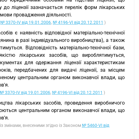
 до ліцензії зазначається перелік форм лікарських
 умови провадження діяльності.
и
№ 3370-IV від 19.01.2006
,
№ 4196-VI від 20.12.2011
)
обів є наявність відповідної матеріально-технічної
дянина в разі індивідуального виробництва), а також
муться. Відповідність матеріально-технічної бази,
кістю лікарських засобів, що вироблятимуться,
ументах для одержання ліцензії характеристикам
років, передбачених для видачі ліцензії, за місцем
аченому центральним органом виконавчої влади, що
в'я.
№ 3370-IV від 19.01.2006
,
№ 4196-VI від 20.12.2011
)
ицтва лікарських засобів, проведення виробничого
влюються центральним органом виконавчої влади, що
в’я.
; із змінами, внесеними згідно із Законом
№ 5460-VI від