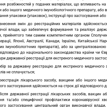
ня розбіжностей у поданих матеріалах, що впливають на е
 або іншого медичного імунобіологічного препарату, або в
ння упаковки (упаковок), інструкції про застосування або
внесення змін до реєстраційних матеріалів здійснюєть
вчої влади, що забезпечує формування та реалізує держав
я, прийнятого тим самим компетентним органом Сполучени
ерації, Японії, Австралії, Канади, Ізраїлю, Китайської 
их імунобіологічних препаратів), або за централізован
відповідно до національного законодавства країни чи Єв
ри державної реєстрації для екстреного медичного застос
збір за державну реєстрацію для екстреного медичного 
лів не сплачується;
реєстрація лікарського засобу, вакцини або іншого мед
го застосування здійснюється на строк дії відповідного до
Після державної реєстрації лікарських засобів, вакцин 
ння та/або специфічної профілактики коронавірусної хв
ого застосування центральний орган виконавчої влади