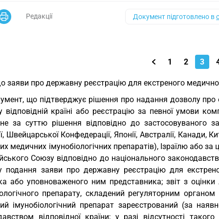
Редакції
Документ підготовлено в
1
2
3
до заяви про державну реєстрацію для екстреного медичн
умент, що підтверджує рішення про надання дозволу про 
у відповідній країні або реєстрацію за певної умови ко
чне за суттю рішення відповідно до застосовуваного з
ї, Швейцарської Конфедерації, Японії, Австралії, Канади, 
ших медичних імунобіологічних препаратів), Ізраїлю або 
йського Союзу відповідно до національного законодавств
у подання заяви про державну реєстрацію для екстрено
ка або уповноваженого ним представника; звіт з оцінки 
іологічного препарату, складений регуляторним органом к
ий імунобіологічний препарат зареєстрований (за наявн
давством відповідної країни; у разі відсутності таког