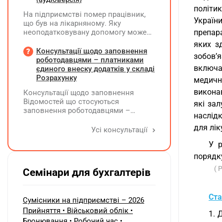
відшкодування витрат і
політик
На підприємстві помер працівник,
оподаткування?
Україн
що був на лікарняному. Яку
неоподатковувану допомогу може
препар
надати підприємство крім допомоги
яких з
від ПФУ? Кому і як виплатити
Консультації щодо заповнення
зобов’
лікарняні, що прийшли на рахунок
роботодавцями – платниками
підприємства, та розрахункові
включа
єдиного внеску додатків у складі
(компенсація за невикористані дні
Розрахунку
медичн
відпустки)?
виконав
Консультації щодо заповнення
Відомостей що стосуються
які зал
заповнення роботодавцями –
наслідк
платниками єдиного внеску
для лік
додатків Д1, Д2, Д3, Д5 та Д6 у складі
Усі консультації
Розрахунку ЮО та додатків ФІЗ-Д1,
У р
ФІЗ-Д5 та ФІЗ-Д6 у складі Розрахунку
ФОП/НПД, здійснює ПФУ
порядку
( 
Семінари для бухгалтерів
Ста
Сумісники на підприємстві – 2026
Прийняття • Військовий облік •
1. 
Бронювання • Робочий час •