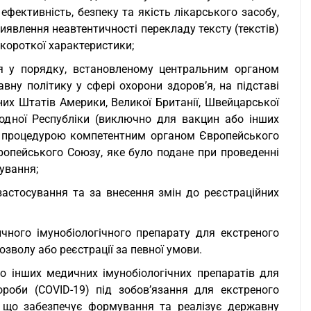
фективність, безпеку та якість лікарського засобу,
иявлення неавтентичності перекладу тексту (текстів)
 короткої характеристики;
ся у порядку, встановленому центральним органом
ну політику у сфері охорони здоров’я, на підставі
х Штатів Америки, Великої Британії, Швейцарської
Народної Республіки (виключно для вакцин або інших
ою процедурою компетентним органом Європейського
ропейського Союзу, яке було подане при проведенні
ування;
застосування та за внесення змін до реєстраційних
ичного імунобіологічного препарату для екстреного
зволу або реєстрації за певної умови.
або інших медичних імунобіологічних препаратів для
ороби (COVID-19) під зобов’язання для екстреного
, що забезпечує формування та реалізує державну