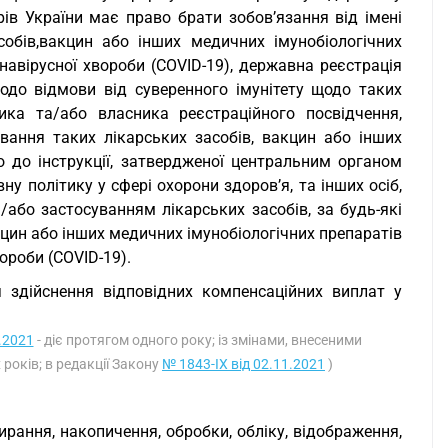
рів України має право брати зобов’язання від імені
асобів,вакцин або інших медичних імунобіологічних
навірусної хвороби (COVID-19), державна реєстрація
щодо відмови від суверенного імунітету щодо таких
ика та/або власника реєстраційного посвідчення,
вання таких лікарських засобів, вакцин або інших
о до інструкції, затвердженої центральним органом
у політику у сфері охорони здоров’я, та інших осіб,
а/або застосуванням лікарських засобів, за будь-які
кцин або інших медичних імунобіологічних препаратів
ороби (COVID-19).
 здійснення відповідних компенсаційних виплат у
.2021
- діє протягом одного року; із змінами, внесеними
 років; в редакції Закону
№ 1843-IX від 02.11.2021
)
рання, накопичення, обробки, обліку, відображення,