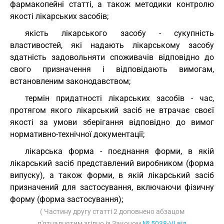
фармакопейні статті, а також методики контролю
якості лікарських засобів;
якість лікарського засобу - сукупність
властивостей, які надають лікарському засобу
здатність задовольняти споживачів відповідно до
свого призначення і відповідають вимогам,
встановленим законодавством;
термін придатності лікарських засобів - час,
протягом якого лікарський засіб не втрачає своєї
якості за умови зберігання відповідно до вимог
нормативно-технічної документації;
лікарська форма - поєднання форми, в якій
лікарський засіб представлений виробником (форма
випуску), а також форми, в якій лікарський засіб
призначений для застосування, включаючи фізичну
форму (форма застосування);
( Частину другу статті 2 доповнено абзацом
п'ятнадцятим згідно із Законом
№ 5038-VI від