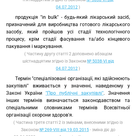
04.07.2012
)
продукція "in bulk" - будь-який лікарський засіб,
призначений для виробництва готового лікарського
засобу, який пройшов усі стадії технологічного
процесу, крім стадії фасування та/або кінцевого
пакування і маркування.
( Частину другу статті 2 доповнено абзацом
шістнадцятим згідно із Законом
№ 5038-VI від
04.07.2012
)
Термін "спеціалізовані організації, які здійснюють
закупівлі" вживається у значенні, наведеному у
Законі України
"Про публічні закупівлі"
. Значення
інших термінів визначається законодавством та
спеціальними словниками термінів Всесвітньої
організації охорони здоров'я.
( Частина третя статті 2 із змінами, внесеними згідно із
Законом
№ 269-VIII від 19.03.2015
- зміна діє до