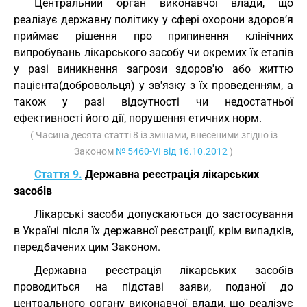
Центральний орган виконавчої влади, що
реалізує державну політику у сфері охорони здоров’я
приймає рішення про припинення клінічних
випробувань лікарського засобу чи окремих їх етапів
у разі виникнення загрози здоров'ю або життю
пацієнта(добровольця) у зв'язку з їх проведенням, а
також у разі відсутності чи недостатньої
ефективності його дії, порушення етичних норм.
( Часина десята статті 8 із змінами, внесеними згідно із
Законом
№ 5460-VI від 16.10.2012
)
Стаття 9.
Державна реєстрація лікарських
засобів
Лікарські засоби допускаються до застосування
в Україні після їх державної реєстрації, крім випадків,
передбачених цим Законом.
Державна реєстрація лікарських засобів
проводиться на підставі заяви, поданої до
центрального органу виконавчої влади, що реалізує