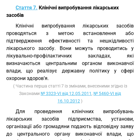
Стаття 7.
Клінічні випробування лікарських
засобів
Клінічні випробування лікарських засобів
проводяться з метою встановлення або
підтвердження ефективності та нешкідливості
лікарського засобу. Вони можуть проводитись у
лікувально-профілактичних закладах, які
визначаються центральним органом виконавчої
влади, що реалізує державну політику у сфері
охорони здоров’я.
( Частина перша статті 7 із змінами, внесеними згідно із
Законами
№ 3323-VI від 12.05.2011
,
№ 5460-VI від
16.10.2012
)
Для проведення клінічних випробувань
лікарських засобів підприємства, установи,
організації або громадяни подають відповідну заяву
до центрального органу виконавчої влади, що