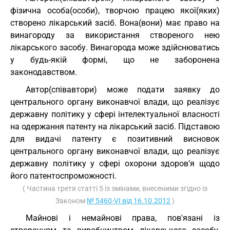
фізична особа(особи), творчою працею якої(яких)
створено лікарський засіб. Вона(вони) має право на
винагороду за використання створеного нею
лікарського засобу. Винагорода може здійснюватись
у будь-якій формі, що не заборонена
законодавством.
Автор(співавтори) може подати заявку до
центрального органу виконавчої влади, що реалізує
державну політику у сфері інтелектуальної власності
на одержання патенту на лікарський засіб. Підставою
для видачі патенту є позитивний висновок
центрального органу виконавчої влади, що реалізує
державну політику у сфері охорони здоров’я щодо
його патентоспроможності.
( Частина третя статті 5 із змінами, внесеними згідно із
Законом
№ 5460-VI від 16.10.2012
)
Майнові і немайнові права, пов'язані із