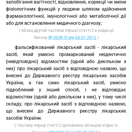
запобігання вагітності, відновлення, корекції чи зміни
фізіологічних функцій у людини шляхом здійснення
фармакологічної, імунологічної або метаболічної дії
або для встановлення медичного діагнозу;
( Абзац другий частини першої статті 2 в редакції
Закону
№ 5038-VI від 04.07.2012
)
фальсифікований лікарський засіб - лікарський
засіб, який умисно промаркований неідентично
(невідповідно) відомостям (одній або декільком з
них) про лікарський засіб з відповідною назвою, що
внесені до Державного реєстру лікарських засобів
України, а так само лікарський засіб, умисно
підроблений у інший спосіб, і не відповідає
відомостям (одній або декільком з них), у тому числі
складу, про лікарський засіб з відповідною назвою,
що внесені до Державного реєстру лікарських
засобів України.
( Частину першу статті 2 доповнено абзацом згідно із