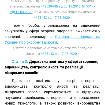
30.04.2020, див. пункт 1 розділу II, з урахуванням змін,
внесених Законами
№ 2629-VIII від 23.11.2018
,
№ 531-IX
від 17.03.2020
; із змінами, внесеними згідно із Законом
№ 531-IX від 17.03.2020
)
Термін "особа, уповноважена на здійснення
закупівель у сфері охорони здоров’я" вживається у
значенні, наведеному в
Основах законодавства
України про охорону здоров’я
.
( Статтю 2 доповнено частиною четвертою згідно із
Законом
№ 531-IX від 17.03.2020
)
Стаття 3.
Державна політика у сфері створення,
виробництва, контролю якості та реалізації
лікарських засобів
Державна політика у сфері створення,
виробництва, контролю якості та реалізації
лікарських засобів спрямовується на підтримку
наукових досліджень, створення та впровадження
нових технологій, а також розвиток виробництва