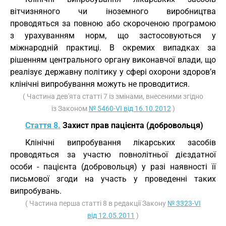
вітчизняного чи іноземного виробництва
проводяться за повною або скороченою програмою
з урахуванням норм, що застосовуються у
міжнародній практиці. В окремих випадках за
рішенням центрального органу виконавчої влади, що
реалізує державну політику у сфері охорони здоров’я
клінічні випробування можуть не проводитися.
( Частина дев'ята статті 7 із змінами, внесеними згідно
із Законом
№ 5460-VI від 16.10.2012
)
Стаття 8.
Захист прав пацієнта (добровольця)
Клінічні випробування лікарських засобів
проводяться за участю повнолітньої дієздатної
особи - пацієнта (добровольця) у разі наявності її
письмової згоди на участь у проведенні таких
випробувань.
( Частина перша статті 8 в редакції Закону
№ 3323-VI
від 12.05.2011
)