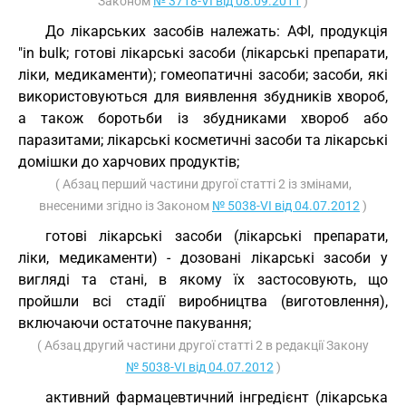
Законом
№ 3718-VI від 08.09.2011
)
До лікарських засобів належать: АФІ, продукція
"in bulk; готові лікарські засоби (лікарські препарати,
ліки, медикаменти); гомеопатичні засоби; засоби, які
використовуються для виявлення збудників хвороб,
а також боротьби із збудниками хвороб або
паразитами; лікарські косметичні засоби та лікарські
домішки до харчових продуктів;
( Абзац перший частини другої статті 2 із змінами,
внесеними згідно із Законом
№ 5038-VI від 04.07.2012
)
готові лікарські засоби (лікарські препарати,
ліки, медикаменти) - дозовані лікарські засоби у
вигляді та стані, в якому їх застосовують, що
пройшли всі стадії виробництва (виготовлення),
включаючи остаточне пакування;
( Абзац другий частини другої статті 2 в редакції Закону
№ 5038-VI від 04.07.2012
)
активний фармацевтичний інгредієнт (лікарська