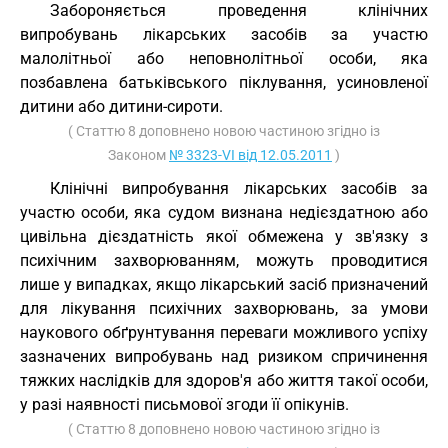
Забороняється проведення клінічних
випробувань лікарських засобів за участю
малолітньої або неповнолітньої особи, яка
позбавлена батьківського піклування, усиновленої
дитини або дитини-сироти.
( Статтю 8 доповнено новою частиною згідно із
Законом
№ 3323-VI від 12.05.2011
)
Клінічні випробування лікарських засобів за
участю особи, яка судом визнана недієздатною або
цивільна дієздатність якої обмежена у зв'язку з
психічним захворюванням, можуть проводитися
лише у випадках, якщо лікарський засіб призначений
для лікування психічних захворювань, за умови
наукового обґрунтування переваги можливого успіху
зазначених випробувань над ризиком спричинення
тяжких наслідків для здоров'я або життя такої особи,
у разі наявності письмової згоди її опікунів.
( Статтю 8 доповнено новою частиною згідно із