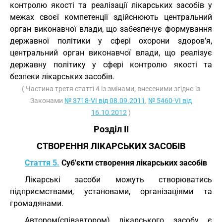
контролю якості та реалізації лікарських засобів у
межах своєї компетенції здійснюють центральний
орган виконавчої влади, що забезпечує формування
державної політики у сфері охорони здоров’я,
центральний орган виконавчої влади, що реалізує
державну політику у сфері контролю якості та
безпеки лікарських засобів.
( Частина третя статті 4 із змінами, внесеними згідно із
Законами
№ 3718-VI від 08.09.2011
,
№ 5460-VI від
16.10.2012
)
Розділ II
СТВОРЕННЯ ЛІКАРСЬКИХ ЗАСОБІВ
Стаття 5.
Суб'єкти створення лікарських засобів
Лікарські засоби можуть створюватись
підприємствами, установами, організаціями та
громадянами.
Автором(співавтором) лікарського засобу є