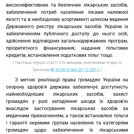
високоефективних та безпечних лікарських засобів,
забезпечення потреб населення ліками належної
якості та в необхідному асортименті шляхом ведення
Державного реєстру лікарських засобів України із
забезпеченням публічного доступу до нього осіб,
здійснення відповідних загальнодержавних програм,
пріоритетного фінансування, надання пільгових
кредитів, встановлення податкових пільг тощо.
( Частина перша статті 3 із змінами, внесеними згідно із
Законом
№ 4196-VI від 20.12.2011
)
З метою реалізації права громадян України на
охорону здоров'я держава забезпечує доступність
найнеобхідніших лікарських засобів, захист
громадян у разі заподіяння шкоди їх здоров'ю
внаслідок застосування лікарських засобів за
медичним призначенням, а також встановлює пільги
і гарантії окремим групам населення та категоріям
громадян щодо забезпечення їх лікарськими