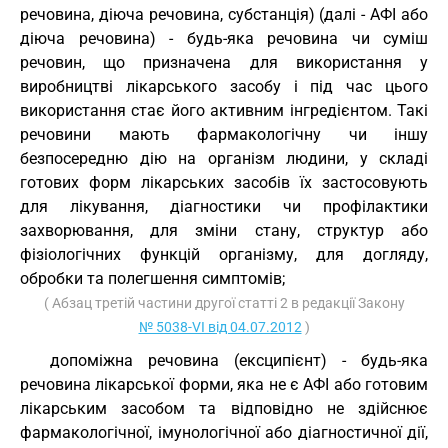
речовина, діюча речовина, субстанція) (далі - АФІ або
діюча речовина) - будь-яка речовина чи суміш
речовин, що призначена для використання у
виробництві лікарського засобу і під час цього
використання стає його активним інгредієнтом. Такі
речовини мають фармакологічну чи іншу
безпосередню дію на організм людини, у складі
готових форм лікарських засобів їх застосовують
для лікування, діагностики чи профілактики
захворювання, для зміни стану, структур або
фізіологічних функцій організму, для догляду,
обробки та полегшення симптомів;
( Абзац третій частини другої статті 2 в редакції Закону
№ 5038-VI від 04.07.2012
)
допоміжна речовина (ексципієнт) - будь-яка
речовина лікарської форми, яка не є АФІ або готовим
лікарським засобом та відповідно не здійснює
фармакологічної, імунологічної або діагностичної дії,