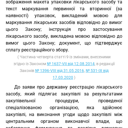
зображення макета упаковки лікарського засобу та
текст маркування первинної та вторинної (за
наявності) упаковок, викладений мовою для
маркування лікарських засобів відповідно до вимог
цього Закону; інструкція про застосування
лікарського засобу, викладена мовою відповідно до
вимог цього Закону; документ, що підтверджує
сплату реєстраційного збору.
( Частина четверта статті 9 із змінами, внесеними
згідно із Законом
№ 1637-VII від 12.08.2014
; в редакції
Законів
№ 1396-VIII від 31.05.2016
,
№ 531-IX від
17.03.2020
)
До заяви про державну реєстрацію лікарського
засобу, який підлягає закупівлі за результатами
закупівельної процедури, проведеної
спеціалізованою організацією, яка здійснює
закупівлі, на виконання угоди щодо закупівлі між
центральним органом виконавчої влади, що