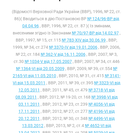
(Відомості Верховної Ради України (ВВР), 1996, № 22, ст.
86)( Вводиться в дію Постановою ВР
№ 124/96-ВР від
04.04.96
, ВВР, 1996, № 22, ст. 87 )( Із змінами,
внесеними згідно із Законами
№ 70/97-ВР від 14.02.97
,
ВВР, 1997, № 15, ст.115
№ 783-XIV від 30.06.99
, ВВР,
1999, № 34, ст.274
№ 3370-IV від 19.01.2006
, ВВР, 2006,
№ 22, ст.184
№ 362-V від 16.11.2006
, ВВР, 2007, № 3,
ст.30
№ 1034-V від 17.05.2007
, ВВР, 2007, № 34, ст.446
№ 1364-VI від 20.05.2009
, ВВР, 2009, № 39, ст.554
№
2165-VI від 11.05.2010
, ВВР, 2010, № 31, ст.415
№ 3141-
VI від 15.03.2011
, ВВР, 2011, № 39, ст.395
№ 3323-VI від
12.05.2011
, ВВР, 2011, № 45, ст.479
№ 3718-VI від
08.09.2011
, ВВР, 2012, № 19-20, ст.168
№ 3998-VI від
03.11.2011
, ВВР, 2012, № 23, ст.239
№ 4056-VI від
17.11.2011
, ВВР, 2012, № 27, ст.277
№ 4196-VI від
20.12.2011
, ВВР, 2012, № 30, ст.348
№ 4496-VI від
13.03.2012
, ВВР, 2013, № 2, ст.4
№ 4652-VI від
13.04.2012
, ВВР, 2013, № 21, ст.208
№ 5029-VI від