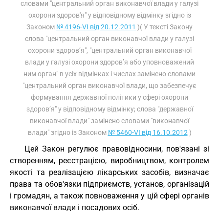
словами "центральний орган виконавчої влади у галузі
охорони здоров'я" у відповідному відмінку згідно із
Законом
№ 4196-VI від 20.12.2011
)( У тексті Закону
слова "центральний орган виконавчої влади у галузі
охорони здоров’я", "центральний орган виконавчої
влади у галузі охорони здоров’я або уповноважений
ним орган" в усіх відмінках і числах замінено словами
"центральний орган виконавчої влади, що забезпечує
формування державної політики у сфері охорони
здоров’я" у відповідному відмінку; слова "державної
виконавчої влади" замінено словами "виконавчої
влади" згідно із Законом
№ 5460-VI від 16.10.2012
)
Цей Закон регулює правовідносини, пов'язані зі
створенням, реєстрацією, виробництвом, контролем
якості та реалізацією лікарських засобів, визначає
права та обов'язки підприємств, установ, організацій
і громадян, а також повноваження у цій сфері органів
виконавчої влади і посадових осіб.