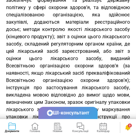
забезпечує формування та реалізує державну
політику у сфері охорони здоров’я, та відповідною
спеціалізованою організацією, яка здійснює
закупівлі, додаються матеріали реєстраційного
досьє; методи контролю якості лікарського засобу
(кінцевого продукту); звіт з оцінки цього лікарського
засобу, складений регуляторним органом країни, де
цей лікарський засіб зареєстрований, або звіт з
оцінки цього лікарського засобу, виданий
Всесвітньою організацією охорони здоров’я (за
наявності, якщо лікарський засіб прекваліфікований
Всесвітньою організацією охорони здоров’я);
інструкція про застосування лікарського засобу,
викладена мовою відповідно до вимог щодо мови,
визначених цим Законом, зразок оригіналу упаковки
лікарського засобу, переклади тексту маркування
ШІ-консультант
упаковки лікарського засобу та інструкції про
застосування лікарського засобу українською
0
мовою, засвідчені підписом заявника або
Документи
Головна
Новини
Консультації
Календар
Сервіси