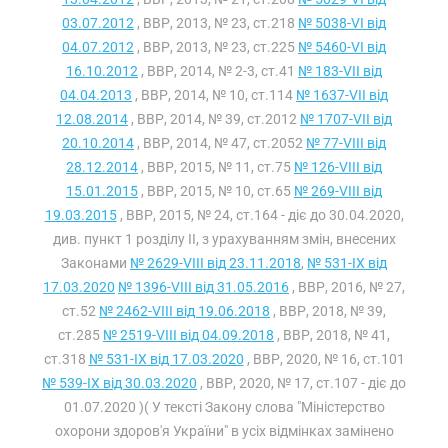
03.07.2012
, ВВР, 2013, № 23, ст.218
№ 5038-VI від
04.07.2012
, ВВР, 2013, № 23, ст.225
№ 5460-VI від
16.10.2012
, ВВР, 2014, № 2-3, ст.41
№ 183-VII від
04.04.2013
, ВВР, 2014, № 10, ст.114
№ 1637-VII від
12.08.2014
, ВВР, 2014, № 39, ст.2012
№ 1707-VII від
20.10.2014
, ВВР, 2014, № 47, ст.2052
№ 77-VIII від
28.12.2014
, ВВР, 2015, № 11, ст.75
№ 126-VIII від
15.01.2015
, ВВР, 2015, № 10, ст.65
№ 269-VIII від
19.03.2015
, ВВР, 2015, № 24, ст.164 - діє до 30.04.2020,
див. пункт 1 розділу II, з урахуванням змін, внесених
Законами
№ 2629-VIII від 23.11.2018
,
№ 531-IX від
17.03.2020
№ 1396-VIII від 31.05.2016
, ВВР, 2016, № 27,
ст.52
№ 2462-VIII від 19.06.2018
, ВВР, 2018, № 39,
ст.285
№ 2519-VIII від 04.09.2018
, ВВР, 2018, № 41,
ст.318
№ 531-IX від 17.03.2020
, ВВР, 2020, № 16, ст.101
№ 539-IX від 30.03.2020
, ВВР, 2020, № 17, ст.107 - діє до
01.07.2020 )( У тексті Закону слова "Міністерство
охорони здоров'я України" в усіх відмінках замінено