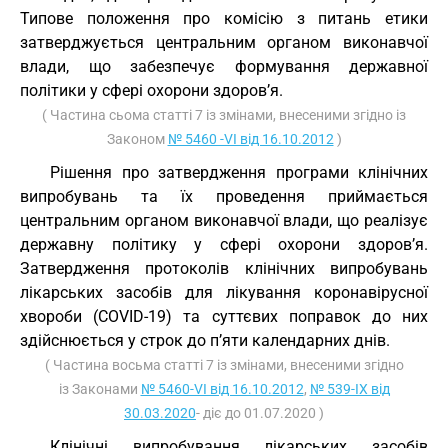
Типове положення про комісію з питань етики
затверджується центральним органом виконавчої
влади, що забезпечує формування державної
політики у сфері охорони здоров’я.
( Частина сьома статті 7 із змінами, внесеними згідно із
Законом
№ 5460 -VI від 16.10.2012
)
Рішення про затвердження програми клінічних
випробувань та їх проведення приймається
центральним органом виконавчої влади, що реалізує
державну політику у сфері охорони здоров’я.
Затвердження протоколів клінічних випробувань
лікарських засобів для лікування коронавірусної
хвороби (COVID-19) та суттєвих поправок до них
здійснюється у строк до п’яти календарних днів.
( Частина восьма статті 7 із змінами, внесеними згідно
із Законами
№ 5460-VI від 16.10.2012
,
№ 539-IX від
30.03.2020
- діє до 01.07.2020 )
Клінічні випробування лікарських засобів